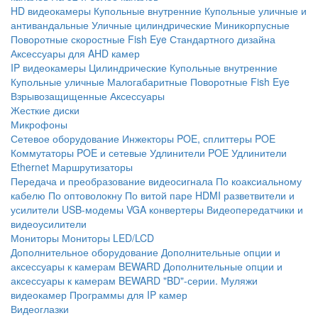
HD видеокамеры
Купольные внутренние
Купольные уличные и
антивандальные
Уличные цилиндрические
Миникорпусные
Поворотные скоростные
Fish Eye
Стандартного дизайна
Аксессуары для AHD камер
IP видеокамеры
Цилиндрические
Купольные внутренние
Купольные уличные
Малогабаритные
Поворотные
Fish Eye
Взрывозащищенные
Аксессуары
Жесткие диски
Микрофоны
Сетевое оборудование
Инжекторы POE, сплиттеры POE
Коммутаторы POE и сетевые
Удлинители POE
Удлинители
Ethernet
Маршрутизаторы
Передача и преобразование видеосигнала
По коаксиальному
кабелю
По оптоволокну
По витой паре
HDMI разветвители и
усилители
USB-модемы
VGA конвертеры
Видеопередатчики и
видеоусилители
Мониторы
Мониторы LED/LCD
Дополнительное оборудование
Дополнительные опции и
аксессуары к камерам BEWARD
Дополнительные опции и
аксессуары к камерам BEWARD "BD"-серии.
Муляжи
видеокамер
Программы для IP камер
Видеоглазки