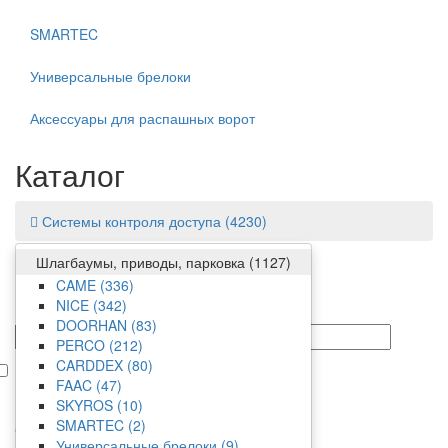
SMARTEC
Универсальные брелоки
Аксессуары для распашных ворот
Каталог
Системы контроля доступа
(4230)
Шлагбаумы, приводы, парковка
(1127)
Фильтр
CAME
(336)
NICE
(342)
Цена
DOORHAN
(83)
от/до
PERCO
(212)
CARDDEX
(80)
В наличии
FAAC
(47)
Производитель
SKYROS
(10)
SMARTEC
(2)
CAME
Универсальные брелоки
(9)