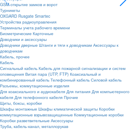
GSM открытие замков и ворот
Турникеты
OXGARD
Rusgate
Smartec
Устройства радиоуправления
Терминалы учета рабочего времени
Биометрические
Карточные
Доводчики и аксессуары
Доводчики дверные
Штанги и тяги к доводчикам
Аксессуары к
доводчикам
Кабель, прочее
Кабель
Сигнальный кабель
Кабель для пожарной сигнализации и систем
оповещения
Витая пара (UTP, FTP)
Коаксиальный и
комбинированный кабель
Телефонный кабель
Силовой кабель
Разъемы, коммутационные изделия
Для коаксиального и аудиокабеля
Для питания
Для компьютерного
кабеля
Для телефонного кабеля
Прочие
Щиты, боксы, коробки
Шкафы монтажные
Шкафы климатической защиты
Коробки
коммутационные взрывозащищенные
Коммутационные коробки
Коробки разветвительные
Аксессуары
Труба, кабель-канал, металлорукав