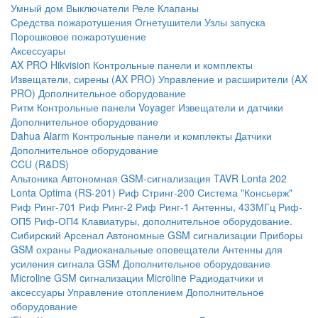
Умный дом
Выключатели
Реле
Клапаны
Средства пожаротушения
Огнетушители
Узлы запуска
Порошковое пожаротушение
Аксессуары
AX PRO Hikvision
Контрольные панели и комплекты
Извещатели, сирены (AX PRO)
Управление и расширители (AX
PRO)
Дополнительное оборудование
Ритм
Контрольные панели
Voyager
Извещатели и датчики
Дополнительное оборудование
Dahua Alarm
Контрольные панели и комплекты
Датчики
Дополнительное оборудование
CCU (R&DS)
Альтоника
Автономная GSM-сигнализация TAVR
Lonta 202
Lonta Optima (RS-201)
Риф Стринг-200
Система "Консьерж"
Риф Ринг-701
Риф Ринг-2
Риф Ринг-1
Антенны, 433МГц
Риф-
ОП5
Риф-ОП4
Клавиатуры, дополнительное оборудование.
Сибирский Арсенал
Автономные GSM сигнализации
Приборы
GSM охраны
Радиоканальные оповещатели
Антенны для
усиления сигнала GSM
Дополнительное оборудование
Microline
GSM cигнализации Microline
Радиодатчики и
аксессуары
Управление отоплением
Дополнительное
оборудование