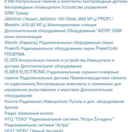
iFlow
Контрольные панели и комплекты
Беспроводные датчики
Беспроводные оповещатели
Устройства управления
GSM Трекер
Jablotron (Чехия)
Jablotron 100
Oasis (868 МГц)
PROFI /
Maestro (433,92 МГц)
Мониторинговая станция
Дополнительное оборудование
Оборудование "AZOR" GSM
мини сигнализация
Visonic (Израиль)
Радиоканальное оборудование серии
PowerG
Радиоканальное оборудование серии PowerCode
PROXYMA
ELDES
Контрольные панели и устройства
Извещатели и
датчики
Дополнительное оборудование
ELMES ELECTRONIC
Радиоканальные охранно-пожарные
панели
Радиоканальные датчики
Приемопередатчики сигнала
по радиоканалу
Беспроводные комплекты и приемники для
управления рольставнями и воротами
Дополнительное
оборудование
Риэлта Радиоканал
Извещатели
Пульты и доп. оборудование
Брелки
Радио тревожные кнопки
НТЦ "ТЕКО"
Радиоканальная система "Астра-Zитадель"
Радиоканальная система "Астра"
ООО "ИПРо" (Умный Часовой)