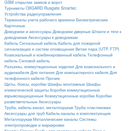
GSM открытие замков и ворот
Турникеты
OXGARD
Rusgate
Smartec
Устройства радиоуправления
Терминалы учета рабочего времени
Биометрические
Карточные
Доводчики и аксессуары
Доводчики дверные
Штанги и тяги к
доводчикам
Аксессуары к доводчикам
Кабель
Сигнальный кабель
Кабель для пожарной
сигнализации и систем оповещения
Витая пара (UTP, FTP)
Коаксиальный и комбинированный кабель
Телефонный
кабель
Силовой кабель
Разъемы, коммутационные изделия
Для коаксиального и
аудиокабеля
Для питания
Для компьютерного кабеля
Для
телефонного кабеля
Прочие
Щиты, боксы, коробки
Шкафы монтажные
Шкафы
климатической защиты
Коробки коммутационные
взрывозащищенные
Коммутационные коробки
Коробки
разветвительные
Аксессуары
Труба, кабель-канал, металлорукав
Труба пластиковая
Аксессуары для труб
Кабель-каналы и комплектующие
Металлорукав
Металлические каналы
Системы
электропроводки и маркировки
Крепёж
Стяжки
Скобы для крепления кабеля
Трос и