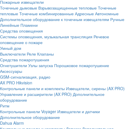
Пожарные извещатели
Точечные дымовые
Взрывозащищенные тепловые
Точечные
тепловые
Точечные комбинированные
Адресные
Автономные
Дополнительное оборудование к точечным извещателям
Ручные
Линейные
Пламени
Средства оповещения
Системы оповещения, музыкальная трансляция
Речевое
оповещение о пожаре
Умный дом
Выключатели
Реле
Клапаны
Средства пожаротушения
Огнетушители
Узлы запуска
Порошковое пожаротушение
Аксессуары
GSM-сигнализация, радио
AX PRO Hikvision
Контрольные панели и комплекты
Извещатели, сирены (AX PRO)
Управление и расширители (AX PRO)
Дополнительное
оборудование
Ритм
Контрольные панели
Voyager
Извещатели и датчики
Дополнительное оборудование
Dahua Alarm
Контрольные панели и комплекты
Датчики
Дополнительное