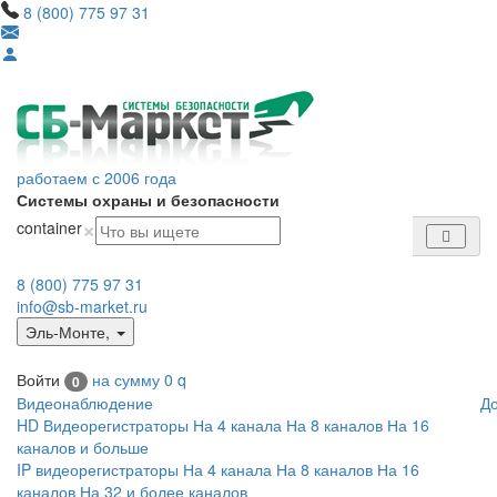
8 (800) 775 97 31
работаем с 2006 года
Системы охраны и безопасности
×
container
8 (800) 775 97 31
info@sb-market.ru
Эль-Монте
,
Войти
на сумму
0
q
0
Видеонаблюдение
Д
HD Видеорегистраторы
На 4 канала
На 8 каналов
На 16
каналов и больше
IP видеорегистраторы
На 4 канала
На 8 каналов
На 16
каналов
На 32 и более каналов