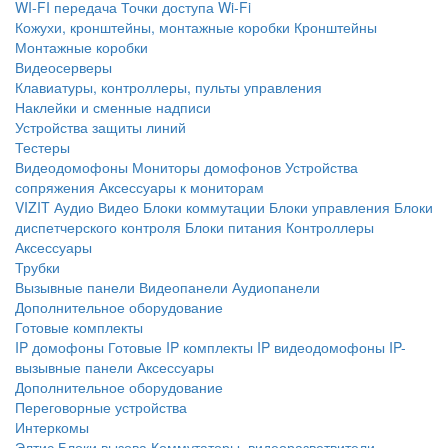
WI-FI передача
Точки доступа Wi-Fi
Кожухи, кронштейны, монтажные коробки
Кронштейны
Монтажные коробки
Видеосерверы
Клавиатуры, контроллеры, пульты управления
Наклейки и сменные надписи
Устройства защиты линий
Тестеры
Видеодомофоны
Мониторы домофонов
Устройства
сопряжения
Аксессуары к мониторам
VIZIT
Аудио
Видео
Блоки коммутации
Блоки управления
Блоки
диспетчерского контроля
Блоки питания
Контроллеры
Аксессуары
Трубки
Вызывные панели
Видеопанели
Аудиопанели
Дополнительное оборудование
Готовые комплекты
IP домофоны
Готовые IP комплекты
IP видеодомофоны
IP-
вызывные панели
Аксессуары
Дополнительное оборудование
Переговорные устройства
Интеркомы
Элтис
Блоки вызова
Коммутаторы, видеоразветвители