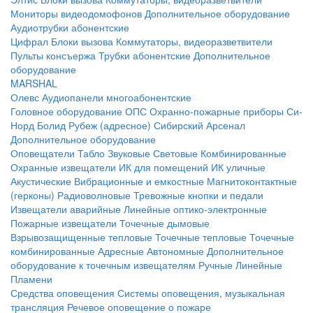
Мониторы видеодомофонов
Дополнительное оборудование
Аудиотрубки абонентские
Цифрал
Блоки вызова
Коммутаторы, видеоразветвители
Пульты консъержа
Трубки абонентские
Дополнительное
оборудование
MARSHAL
Олевс
Аудиопанели многоабонентские
Головное оборудование ОПС
Охранно-пожарные приборы
Си-
Норд
Болид
Рубеж (адресное)
Сибирский Арсенал
Дополнительное оборудование
Оповещатели
Табло
Звуковые
Световые
Комбинированные
Охранные извещатели
ИК для помещений
ИК уличные
Акустические
Вибрационные и емкостные
Магнитоконтактные
(герконы)
Радиоволновые
Тревожные кнопки и педали
Извещатели аварийные
Линейные оптико-электронные
Пожарные извещатели
Точечные дымовые
Взрывозащищенные тепловые
Точечные тепловые
Точечные
комбинированные
Адресные
Автономные
Дополнительное
оборудование к точечным извещателям
Ручные
Линейные
Пламени
Средства оповещения
Системы оповещения, музыкальная
трансляция
Речевое оповещение о пожаре