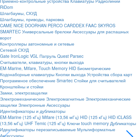
Приемно-контрольные устройства
Клавиатуры
Радиолинии
RiDom
Шлагбаумы, СКУД
Шлагбаумы, приводы, парковка
CAME
NICE
DOORHAN
PERCO
CARDDEX
FAAC
SKYROS
SMARTEC
Универсальные брелоки
Аксессуары для распашных
ворот
Контроллеры автономные и сетевые
Сетевой СКУД
Gate
IronLogic
VGL Патруль
Quest
Parsec
Считыватели, клавиатуры, кнопки выхода
EM-Marine, Mifare, Touch Memory
HID
Биометрические
Кодонаборные клавиатуры
Кнопки выхода
Устройства сбора карт
Программное обеспечение Smartec
Стойки для считывателей
Кронштейны и стойки
Замки, электрозащелки
Электромеханические
Электромагнитные
Электромеханические
защелки
Электронные
Аксессуары
Идентификаторы и дубликаторы
EM-Marine (125 кГц)
Mifare (13,56 мГц)
HID (125 кГц)
HID iCLASS
(13,56 мГц)
UHF
Temic (125 кГц)
Ключи touch memory
Дубликаторы
Идентификаторы перезаписываемые
Мультиформатные
Аксессуары