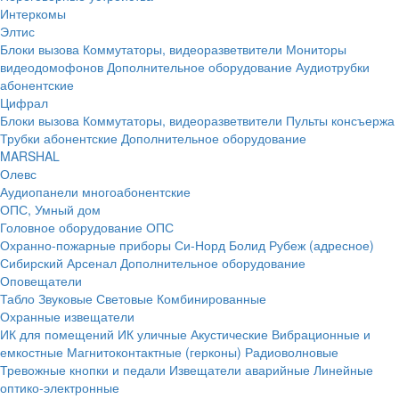
Интеркомы
Элтис
Блоки вызова
Коммутаторы, видеоразветвители
Мониторы
видеодомофонов
Дополнительное оборудование
Аудиотрубки
абонентские
Цифрал
Блоки вызова
Коммутаторы, видеоразветвители
Пульты консъержа
Трубки абонентские
Дополнительное оборудование
MARSHAL
Олевс
Аудиопанели многоабонентские
ОПС, Умный дом
Головное оборудование ОПС
Охранно-пожарные приборы
Си-Норд
Болид
Рубеж (адресное)
Сибирский Арсенал
Дополнительное оборудование
Оповещатели
Табло
Звуковые
Световые
Комбинированные
Охранные извещатели
ИК для помещений
ИК уличные
Акустические
Вибрационные и
емкостные
Магнитоконтактные (герконы)
Радиоволновые
Тревожные кнопки и педали
Извещатели аварийные
Линейные
оптико-электронные