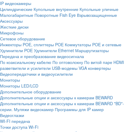
IP видеокамеры
Цилиндрические
Купольные внутренние
Купольные уличные
Малогабаритные
Поворотные
Fish Eye
Взрывозащищенные
Аксессуары
Жесткие диски
Микрофоны
Сетевое оборудование
Инжекторы POE, сплиттеры POE
Коммутаторы POE и сетевые
Удлинители POE
Удлинители Ethernet
Маршрутизаторы
Передача и преобразование видеосигнала
По коаксиальному кабелю
По оптоволокну
По витой паре
HDMI
разветвители и усилители
USB-модемы
VGA конвертеры
Видеопередатчики и видеоусилители
Мониторы
Мониторы LED/LCD
Дополнительное оборудование
Дополнительные опции и аксессуары к камерам BEWARD
Дополнительные опции и аксессуары к камерам BEWARD "BD"-
серии.
Муляжи видеокамер
Программы для IP камер
Видеоглазки
WI-FI передача
Точки доступа Wi-Fi