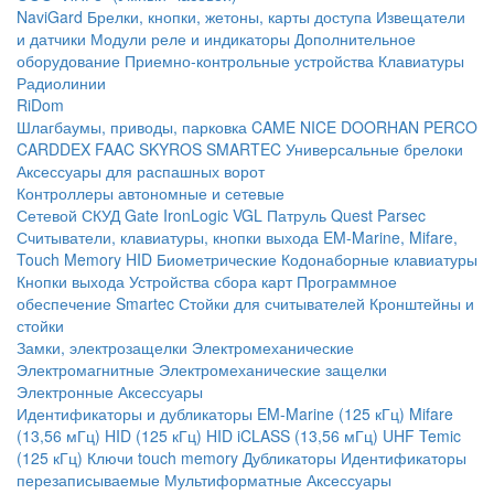
NaviGard
Брелки, кнопки, жетоны, карты доступа
Извещатели
и датчики
Модули реле и индикаторы
Дополнительное
оборудование
Приемно-контрольные устройства
Клавиатуры
Радиолинии
RiDom
Шлагбаумы, приводы, парковка
CAME
NICE
DOORHAN
PERCO
CARDDEX
FAAC
SKYROS
SMARTEC
Универсальные брелоки
Аксессуары для распашных ворот
Контроллеры автономные и сетевые
Сетевой СКУД
Gate
IronLogic
VGL Патруль
Quest
Parsec
Считыватели, клавиатуры, кнопки выхода
EM-Marine, Mifare,
Touch Memory
HID
Биометрические
Кодонаборные клавиатуры
Кнопки выхода
Устройства сбора карт
Программное
обеспечение Smartec
Стойки для считывателей
Кронштейны и
стойки
Замки, электрозащелки
Электромеханические
Электромагнитные
Электромеханические защелки
Электронные
Аксессуары
Идентификаторы и дубликаторы
EM-Marine (125 кГц)
Mifare
(13,56 мГц)
HID (125 кГц)
HID iCLASS (13,56 мГц)
UHF
Temic
(125 кГц)
Ключи touch memory
Дубликаторы
Идентификаторы
перезаписываемые
Мультиформатные
Аксессуары