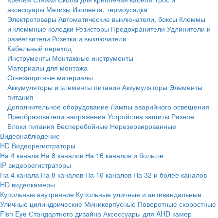
аксессуары
Метизы
Изолента, термоусадка
Электротовары
Автоматические выключатели, боксы
Клеммы
и клеммные колодки
Резисторы
Предохранители
Удлинители и
разветвители
Розетки и выключатели
Кабельный переход
Инструменты
Монтажные инструменты
Материалы для монтажа
Огнезащитные материалы
Аккумуляторы и элементы питания
Аккумуляторы
Элементы
питания
Дополнительное оборудование
Лампы аварийного освещения
Преобразователи напряжения
Устройства защиты
Разное
Блоки питания
Бесперебойные
Нерезервированные
Видеонаблюдение
HD Видеорегистраторы
На 4 канала
На 8 каналов
На 16 каналов и больше
IP видеорегистраторы
На 4 канала
На 8 каналов
На 16 каналов
На 32 и более каналов
HD видеокамеры
Купольные внутренние
Купольные уличные и антивандальные
Уличные цилиндрические
Миникорпусные
Поворотные скоростные
Fish Eye
Стандартного дизайна
Аксессуары для AHD камер