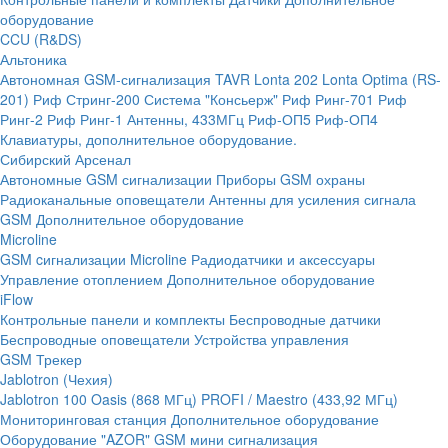
оборудование
CCU (R&DS)
Альтоника
Автономная GSM-сигнализация TAVR
Lonta 202
Lonta Optima (RS-
201)
Риф Стринг-200
Система "Консьерж"
Риф Ринг-701
Риф
Ринг-2
Риф Ринг-1
Антенны, 433МГц
Риф-ОП5
Риф-ОП4
Клавиатуры, дополнительное оборудование.
Сибирский Арсенал
Автономные GSM сигнализации
Приборы GSM охраны
Радиоканальные оповещатели
Антенны для усиления сигнала
GSM
Дополнительное оборудование
Microline
GSM cигнализации Microline
Радиодатчики и аксессуары
Управление отоплением
Дополнительное оборудование
iFlow
Контрольные панели и комплекты
Беспроводные датчики
Беспроводные оповещатели
Устройства управления
GSM Трекер
Jablotron (Чехия)
Jablotron 100
Oasis (868 МГц)
PROFI / Maestro (433,92 МГц)
Мониторинговая станция
Дополнительное оборудование
Оборудование "AZOR" GSM мини сигнализация