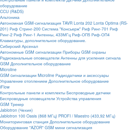
оборудование
CCU (R&DS)
Альтоника
Автономная GSM-сигнализация TAVR
Lonta 202
Lonta Optima (RS-
201)
Риф Стринг-200
Система "Консьерж"
Риф Ринг-701
Риф
Ринг-2
Риф Ринг-1
Антенны, 433МГц
Риф-ОП5
Риф-ОП4
Клавиатуры, дополнительное оборудование.
Сибирский Арсенал
Автономные GSM сигнализации
Приборы GSM охраны
Радиоканальные оповещатели
Антенны для усиления сигнала
GSM
Дополнительное оборудование
Microline
GSM cигнализации Microline
Радиодатчики и аксессуары
Управление отоплением
Дополнительное оборудование
iFlow
Контрольные панели и комплекты
Беспроводные датчики
Беспроводные оповещатели
Устройства управления
GSM Трекер
Jablotron (Чехия)
Jablotron 100
Oasis (868 МГц)
PROFI / Maestro (433,92 МГц)
Мониторинговая станция
Дополнительное оборудование
Оборудование "AZOR" GSM мини сигнализация