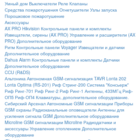
Умный дом
Выключатели
Реле
Клапаны
Средства пожаротушения
Огнетушители
Узлы запуска
Порошковое пожаротушение
Аксессуары
AX PRO Hikvision
Контрольные панели и комплекты
Извещатели, сирены (AX PRO)
Управление и расширители (AX
PRO)
Дополнительное оборудование
Ритм
Контрольные панели
Voyager
Извещатели и датчики
Дополнительное оборудование
Dahua Alarm
Контрольные панели и комплекты
Датчики
Дополнительное оборудование
CCU (R&DS)
Альтоника
Автономная GSM-сигнализация TAVR
Lonta 202
Lonta Optima (RS-201)
Риф Стринг-200
Система "Консьерж"
Риф Ринг-701
Риф Ринг-2
Риф Ринг-1
Антенны, 433МГц
Риф-
ОП5
Риф-ОП4
Клавиатуры, дополнительное оборудование.
Сибирский Арсенал
Автономные GSM сигнализации
Приборы
GSM охраны
Радиоканальные оповещатели
Антенны для
усиления сигнала GSM
Дополнительное оборудование
Microline
GSM cигнализации Microline
Радиодатчики и
аксессуары
Управление отоплением
Дополнительное
оборудование