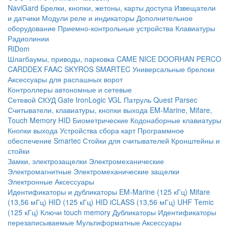
NaviGard
Брелки, кнопки, жетоны, карты доступа
Извещатели
и датчики
Модули реле и индикаторы
Дополнительное
оборудование
Приемно-контрольные устройства
Клавиатуры
Радиолинии
RiDom
Шлагбаумы, приводы, парковка
CAME
NICE
DOORHAN
PERCO
CARDDEX
FAAC
SKYROS
SMARTEC
Универсальные брелоки
Аксессуары для распашных ворот
Контроллеры автономные и сетевые
Сетевой СКУД
Gate
IronLogic
VGL Патруль
Quest
Parsec
Считыватели, клавиатуры, кнопки выхода
EM-Marine, Mifare,
Touch Memory
HID
Биометрические
Кодонаборные клавиатуры
Кнопки выхода
Устройства сбора карт
Программное
обеспечение Smartec
Стойки для считывателей
Кронштейны и
стойки
Замки, электрозащелки
Электромеханические
Электромагнитные
Электромеханические защелки
Электронные
Аксессуары
Идентификаторы и дубликаторы
EM-Marine (125 кГц)
Mifare
(13,56 мГц)
HID (125 кГц)
HID iCLASS (13,56 мГц)
UHF
Temic
(125 кГц)
Ключи touch memory
Дубликаторы
Идентификаторы
перезаписываемые
Мультиформатные
Аксессуары