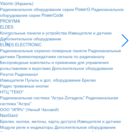
Visonic (Израиль)
Радиоканальное оборудование серии PowerG
Радиоканальное
оборудование серии PowerCode
PROXYMA
ELDES
Контрольные панели и устройства
Извещатели и датчики
Дополнительное оборудование
ELMES ELECTRONIC
Радиоканальные охранно-пожарные панели
Радиоканальные
датчики
Приемопередатчики сигнала по радиоканалу
Беспроводные комплекты и приемники для управления
рольставнями и воротами
Дополнительное оборудование
Риэлта Радиоканал
Извещатели
Пульты и доп. оборудование
Брелки
Радио тревожные кнопки
НТЦ "ТЕКО"
Радиоканальная система "Астра-Zитадель"
Радиоканальная
система "Астра"
ООО "ИПРо" (Умный Часовой)
NaviGard
Брелки, кнопки, жетоны, карты доступа
Извещатели и датчики
Модули реле и индикаторы
Дополнительное оборудование