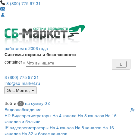
8 (800) 775 97 31
работаем с 2006 года
Системы охраны и безопасности
×
container
8 (800) 775 97 31
info@sb-market.ru
Эль-Монте
,
Войти
на сумму
0
q
0
Видеонаблюдение
Д
HD Видеорегистраторы
На 4 канала
На 8 каналов
На 16
каналов и больше
IP видеорегистраторы
На 4 канала
На 8 каналов
На 16
каналов
На 32 и более каналов