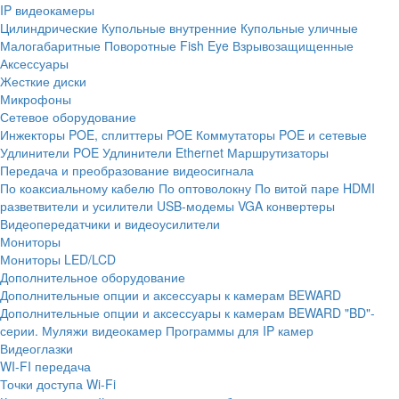
IP видеокамеры
Цилиндрические
Купольные внутренние
Купольные уличные
Малогабаритные
Поворотные
Fish Eye
Взрывозащищенные
Аксессуары
Жесткие диски
Микрофоны
Сетевое оборудование
Инжекторы POE, сплиттеры POE
Коммутаторы POE и сетевые
Удлинители POE
Удлинители Ethernet
Маршрутизаторы
Передача и преобразование видеосигнала
По коаксиальному кабелю
По оптоволокну
По витой паре
HDMI
разветвители и усилители
USB-модемы
VGA конвертеры
Видеопередатчики и видеоусилители
Мониторы
Мониторы LED/LCD
Дополнительное оборудование
Дополнительные опции и аксессуары к камерам BEWARD
Дополнительные опции и аксессуары к камерам BEWARD "BD"-
серии.
Муляжи видеокамер
Программы для IP камер
Видеоглазки
WI-FI передача
Точки доступа Wi-Fi