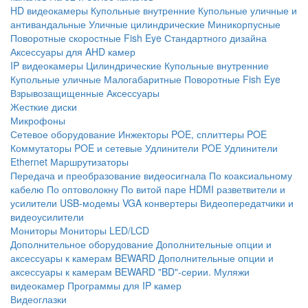
HD видеокамеры
Купольные внутренние
Купольные уличные и
антивандальные
Уличные цилиндрические
Миникорпусные
Поворотные скоростные
Fish Eye
Стандартного дизайна
Аксессуары для AHD камер
IP видеокамеры
Цилиндрические
Купольные внутренние
Купольные уличные
Малогабаритные
Поворотные
Fish Eye
Взрывозащищенные
Аксессуары
Жесткие диски
Микрофоны
Сетевое оборудование
Инжекторы POE, сплиттеры POE
Коммутаторы POE и сетевые
Удлинители POE
Удлинители
Ethernet
Маршрутизаторы
Передача и преобразование видеосигнала
По коаксиальному
кабелю
По оптоволокну
По витой паре
HDMI разветвители и
усилители
USB-модемы
VGA конвертеры
Видеопередатчики и
видеоусилители
Мониторы
Мониторы LED/LCD
Дополнительное оборудование
Дополнительные опции и
аксессуары к камерам BEWARD
Дополнительные опции и
аксессуары к камерам BEWARD "BD"-серии.
Муляжи
видеокамер
Программы для IP камер
Видеоглазки