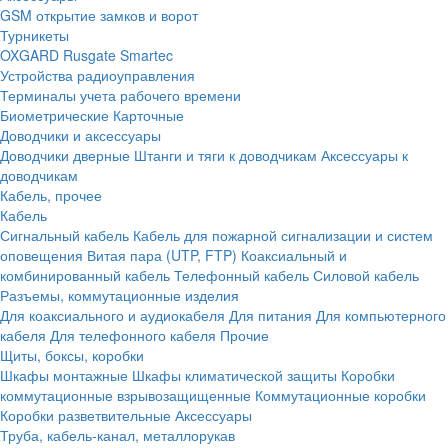
GSM открытие замков и ворот
Турникеты
OXGARD
Rusgate
Smartec
Устройства радиоуправления
Терминалы учета рабочего времени
Биометрические
Карточные
Доводчики и аксессуары
Доводчики дверные
Штанги и тяги к доводчикам
Аксессуары к
доводчикам
Кабель, прочее
Кабель
Сигнальный кабель
Кабель для пожарной сигнализации и систем
оповещения
Витая пара (UTP, FTP)
Коаксиальный и
комбинированный кабель
Телефонный кабель
Силовой кабель
Разъемы, коммутационные изделия
Для коаксиального и аудиокабеля
Для питания
Для компьютерного
кабеля
Для телефонного кабеля
Прочие
Щиты, боксы, коробки
Шкафы монтажные
Шкафы климатической защиты
Коробки
коммутационные взрывозащищенные
Коммутационные коробки
Коробки разветвительные
Аксессуары
Труба, кабель-канал, металлорукав