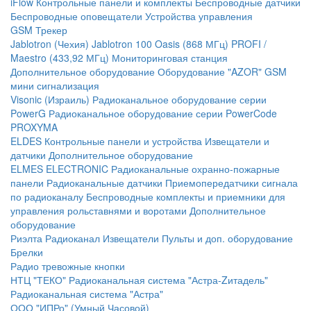
iFlow
Контрольные панели и комплекты
Беспроводные датчики
Беспроводные оповещатели
Устройства управления
GSM Трекер
Jablotron (Чехия)
Jablotron 100
Oasis (868 МГц)
PROFI /
Maestro (433,92 МГц)
Мониторинговая станция
Дополнительное оборудование
Оборудование "AZOR" GSM
мини сигнализация
Visonic (Израиль)
Радиоканальное оборудование серии
PowerG
Радиоканальное оборудование серии PowerCode
PROXYMA
ELDES
Контрольные панели и устройства
Извещатели и
датчики
Дополнительное оборудование
ELMES ELECTRONIC
Радиоканальные охранно-пожарные
панели
Радиоканальные датчики
Приемопередатчики сигнала
по радиоканалу
Беспроводные комплекты и приемники для
управления рольставнями и воротами
Дополнительное
оборудование
Риэлта Радиоканал
Извещатели
Пульты и доп. оборудование
Брелки
Радио тревожные кнопки
НТЦ "ТЕКО"
Радиоканальная система "Астра-Zитадель"
Радиоканальная система "Астра"
ООО "ИПРо" (Умный Часовой)