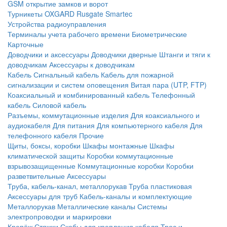
GSM открытие замков и ворот
Турникеты
OXGARD
Rusgate
Smartec
Устройства радиоуправления
Терминалы учета рабочего времени
Биометрические
Карточные
Доводчики и аксессуары
Доводчики дверные
Штанги и тяги к
доводчикам
Аксессуары к доводчикам
Кабель
Сигнальный кабель
Кабель для пожарной
сигнализации и систем оповещения
Витая пара (UTP, FTP)
Коаксиальный и комбинированный кабель
Телефонный
кабель
Силовой кабель
Разъемы, коммутационные изделия
Для коаксиального и
аудиокабеля
Для питания
Для компьютерного кабеля
Для
телефонного кабеля
Прочие
Щиты, боксы, коробки
Шкафы монтажные
Шкафы
климатической защиты
Коробки коммутационные
взрывозащищенные
Коммутационные коробки
Коробки
разветвительные
Аксессуары
Труба, кабель-канал, металлорукав
Труба пластиковая
Аксессуары для труб
Кабель-каналы и комплектующие
Металлорукав
Металлические каналы
Системы
электропроводки и маркировки
Крепёж
Стяжки
Скобы для крепления кабеля
Трос и