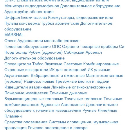
Мониторы видеодомофонов
Дополнительное оборудование
Аудиотрубки абонентские
Цифрал
Блоки вызова
Коммутаторы, видеоразветвители
Пульты консъержа
Трубки абонентские
Дополнительное
оборудование
MARSHAL
Олевс
Аудиопанели многоабонентские
Головное оборудование ОПС
Охранно-пожарные приборы
Си-
Норд
Болид
Рубеж (адресное)
Сибирский Арсенал
Дополнительное оборудование
Оповещатели
Табло
Звуковые
Световые
Комбинированные
Охранные извещатели
ИК для помещений
ИК уличные
Акустические
Вибрационные и емкостные
Магнитоконтактные
(герконы)
Радиоволновые
Тревожные кнопки и педали
Извещатели аварийные
Линейные оптико-электронные
Пожарные извещатели
Точечные дымовые
Взрывозащищенные тепловые
Точечные тепловые
Точечные
комбинированные
Адресные
Автономные
Дополнительное
оборудование к точечным извещателям
Ручные
Линейные
Пламени
Средства оповещения
Системы оповещения, музыкальная
трансляция
Речевое оповещение о пожаре