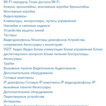
WI-FI передача
Точки доступа Wi-Fi
Кожухи, кронштейны, монтажные коробки
Кронштейны
Монтажные коробки
Видеосерверы
Клавиатуры, контроллеры, пульты управления
Наклейки и сменные надписи
Устройства защиты линий
Тестеры
Видеодомофоны
Мониторы домофонов
Устройства
сопряжения
Аксессуары к мониторам
VIZIT
Аудио
Видео
Блоки коммутации
Блоки управления
Блоки
диспетчерского контроля
Блоки питания
Контроллеры
Аксессуары
Трубки
Вызывные панели
Видеопанели
Аудиопанели
Дополнительное оборудование
Готовые комплекты
IP домофоны
Готовые IP комплекты
IP видеодомофоны
IP-
вызывные панели
Аксессуары
Дополнительное оборудование
Переговорные устройства
Интеркомы
Элтис
Блоки вызова
Коммутаторы, видеоразветвители