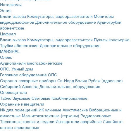
Интеркомы
Элтис
Блоки вызова
Коммутаторы, видеоразветвители
Мониторы
видеодомофонов
Дополнительное оборудование
Аудиотрубки
абонентские
Цифрал
Блоки вызова
Коммутаторы, видеоразветвители
Пульты консъержа
Трубки абонентские
Дополнительное оборудование
MARSHAL
Олевс
Аудиопанели многоабонентские
ОПС, Умный дом
Головное оборудование ОПС
Охранно-пожарные приборы
Си-Норд
Болид
Рубеж (адресное)
Сибирский Арсенал
Дополнительное оборудование
Оповещатели
Табло
Звуковые
Световые
Комбинированные
Охранные извещатели
ИК для помещений
ИК уличные
Акустические
Вибрационные и
емкостные
Магнитоконтактные (герконы)
Радиоволновые
Тревожные кнопки и педали
Извещатели аварийные
Линейные
оптико-электронные