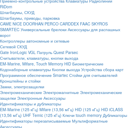
Приемно-контрольные устройства
Клавиатуры
Радиолинии
RiDom
Шлагбаумы, СКУД
Шлагбаумы, приводы, парковка
CAME
NICE
DOORHAN
PERCO
CARDDEX
FAAC
SKYROS
SMARTEC
Универсальные брелоки
Аксессуары для распашных
ворот
Контроллеры автономные и сетевые
Сетевой СКУД
Gate
IronLogic
VGL Патруль
Quest
Parsec
Считыватели, клавиатуры, кнопки выхода
EM-Marine, Mifare, Touch Memory
HID
Биометрические
Кодонаборные клавиатуры
Кнопки выхода
Устройства сбора карт
Программное обеспечение Smartec
Стойки для считывателей
Кронштейны и стойки
Замки, электрозащелки
Электромеханические
Электромагнитные
Электромеханические
защелки
Электронные
Аксессуары
Идентификаторы и дубликаторы
EM-Marine (125 кГц)
Mifare (13,56 мГц)
HID (125 кГц)
HID iCLASS
(13,56 мГц)
UHF
Temic (125 кГц)
Ключи touch memory
Дубликаторы
Идентификаторы перезаписываемые
Мультиформатные
Аксессуары