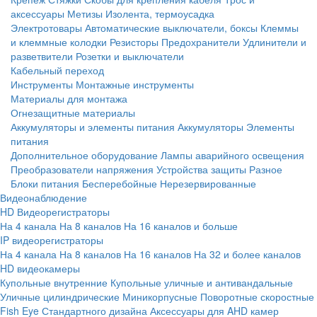
аксессуары
Метизы
Изолента, термоусадка
Электротовары
Автоматические выключатели, боксы
Клеммы
и клеммные колодки
Резисторы
Предохранители
Удлинители и
разветвители
Розетки и выключатели
Кабельный переход
Инструменты
Монтажные инструменты
Материалы для монтажа
Огнезащитные материалы
Аккумуляторы и элементы питания
Аккумуляторы
Элементы
питания
Дополнительное оборудование
Лампы аварийного освещения
Преобразователи напряжения
Устройства защиты
Разное
Блоки питания
Бесперебойные
Нерезервированные
Видеонаблюдение
HD Видеорегистраторы
На 4 канала
На 8 каналов
На 16 каналов и больше
IP видеорегистраторы
На 4 канала
На 8 каналов
На 16 каналов
На 32 и более каналов
HD видеокамеры
Купольные внутренние
Купольные уличные и антивандальные
Уличные цилиндрические
Миникорпусные
Поворотные скоростные
Fish Eye
Стандартного дизайна
Аксессуары для AHD камер