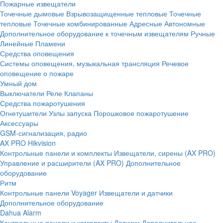
Пожарные извещатели
Точечные дымовые
Взрывозащищенные тепловые
Точечные
тепловые
Точечные комбинированные
Адресные
Автономные
Дополнительное оборудование к точечным извещателям
Ручные
Линейные
Пламени
Средства оповещения
Системы оповещения, музыкальная трансляция
Речевое
оповещение о пожаре
Умный дом
Выключатели
Реле
Клапаны
Средства пожаротушения
Огнетушители
Узлы запуска
Порошковое пожаротушение
Аксессуары
GSM-сигнализация, радио
AX PRO Hikvision
Контрольные панели и комплекты
Извещатели, сирены (AX PRO)
Управление и расширители (AX PRO)
Дополнительное
оборудование
Ритм
Контрольные панели
Voyager
Извещатели и датчики
Дополнительное оборудование
Dahua Alarm
Контрольные панели и комплекты
Датчики
Дополнительное