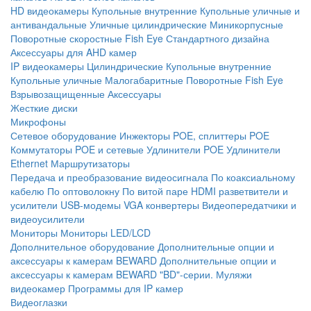
HD видеокамеры
Купольные внутренние
Купольные уличные и
антивандальные
Уличные цилиндрические
Миникорпусные
Поворотные скоростные
Fish Eye
Стандартного дизайна
Аксессуары для AHD камер
IP видеокамеры
Цилиндрические
Купольные внутренние
Купольные уличные
Малогабаритные
Поворотные
Fish Eye
Взрывозащищенные
Аксессуары
Жесткие диски
Микрофоны
Сетевое оборудование
Инжекторы POE, сплиттеры POE
Коммутаторы POE и сетевые
Удлинители POE
Удлинители
Ethernet
Маршрутизаторы
Передача и преобразование видеосигнала
По коаксиальному
кабелю
По оптоволокну
По витой паре
HDMI разветвители и
усилители
USB-модемы
VGA конвертеры
Видеопередатчики и
видеоусилители
Мониторы
Мониторы LED/LCD
Дополнительное оборудование
Дополнительные опции и
аксессуары к камерам BEWARD
Дополнительные опции и
аксессуары к камерам BEWARD "BD"-серии.
Муляжи
видеокамер
Программы для IP камер
Видеоглазки