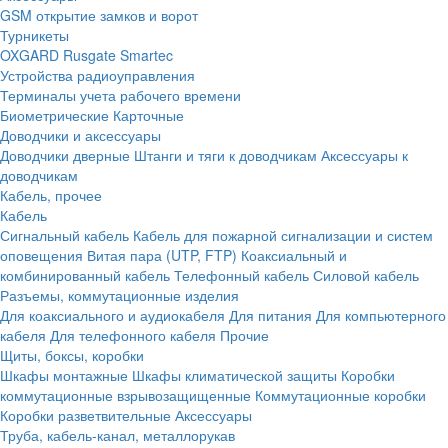
GSM открытие замков и ворот
Турникеты
OXGARD
Rusgate
Smartec
Устройства радиоуправления
Терминалы учета рабочего времени
Биометрические
Карточные
Доводчики и аксессуары
Доводчики дверные
Штанги и тяги к доводчикам
Аксессуары к
доводчикам
Кабель, прочее
Кабель
Сигнальный кабель
Кабель для пожарной сигнализации и систем
оповещения
Витая пара (UTP, FTP)
Коаксиальный и
комбинированный кабель
Телефонный кабель
Силовой кабель
Разъемы, коммутационные изделия
Для коаксиального и аудиокабеля
Для питания
Для компьютерного
кабеля
Для телефонного кабеля
Прочие
Щиты, боксы, коробки
Шкафы монтажные
Шкафы климатической защиты
Коробки
коммутационные взрывозащищенные
Коммутационные коробки
Коробки разветвительные
Аксессуары
Труба, кабель-канал, металлорукав