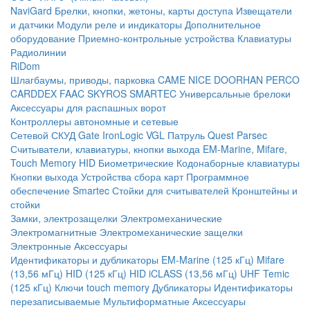
NaviGard
Брелки, кнопки, жетоны, карты доступа
Извещатели
и датчики
Модули реле и индикаторы
Дополнительное
оборудование
Приемно-контрольные устройства
Клавиатуры
Радиолинии
RiDom
Шлагбаумы, приводы, парковка
CAME
NICE
DOORHAN
PERCO
CARDDEX
FAAC
SKYROS
SMARTEC
Универсальные брелоки
Аксессуары для распашных ворот
Контроллеры автономные и сетевые
Сетевой СКУД
Gate
IronLogic
VGL Патруль
Quest
Parsec
Считыватели, клавиатуры, кнопки выхода
EM-Marine, Mifare,
Touch Memory
HID
Биометрические
Кодонаборные клавиатуры
Кнопки выхода
Устройства сбора карт
Программное
обеспечение Smartec
Стойки для считывателей
Кронштейны и
стойки
Замки, электрозащелки
Электромеханические
Электромагнитные
Электромеханические защелки
Электронные
Аксессуары
Идентификаторы и дубликаторы
EM-Marine (125 кГц)
Mifare
(13,56 мГц)
HID (125 кГц)
HID iCLASS (13,56 мГц)
UHF
Temic
(125 кГц)
Ключи touch memory
Дубликаторы
Идентификаторы
перезаписываемые
Мультиформатные
Аксессуары