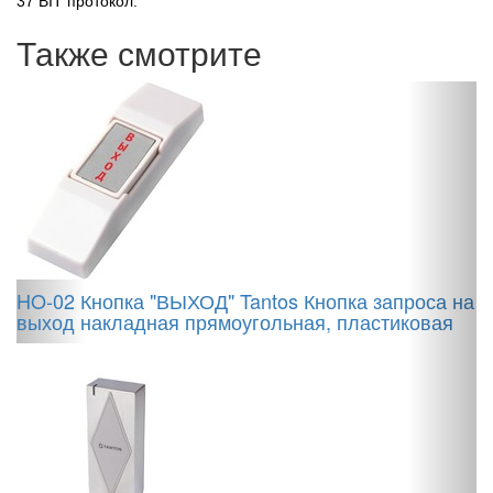
37 BIT протокол.
Также смотрите
A
HO-02 Кнопка "ВЫХОД" Tantos Кнопка запроса на
выход накладная прямоугольная, пластиковая
F