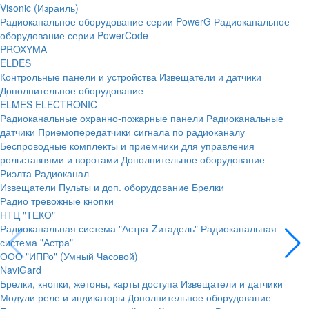
Visonic (Израиль)
Радиоканальное оборудование серии PowerG
Радиоканальное
оборудование серии PowerCode
PROXYMA
ELDES
Контрольные панели и устройства
Извещатели и датчики
Дополнительное оборудование
ELMES ELECTRONIC
Радиоканальные охранно-пожарные панели
Радиоканальные
датчики
Приемопередатчики сигнала по радиоканалу
Беспроводные комплекты и приемники для управления
рольставнями и воротами
Дополнительное оборудование
Риэлта Радиоканал
Извещатели
Пульты и доп. оборудование
Брелки
Радио тревожные кнопки
НТЦ "ТЕКО"
Радиоканальная система "Астра-Zитадель"
Радиоканальная
система "Астра"
ООО "ИПРо" (Умный Часовой)
NaviGard
Брелки, кнопки, жетоны, карты доступа
Извещатели и датчики
Модули реле и индикаторы
Дополнительное оборудование