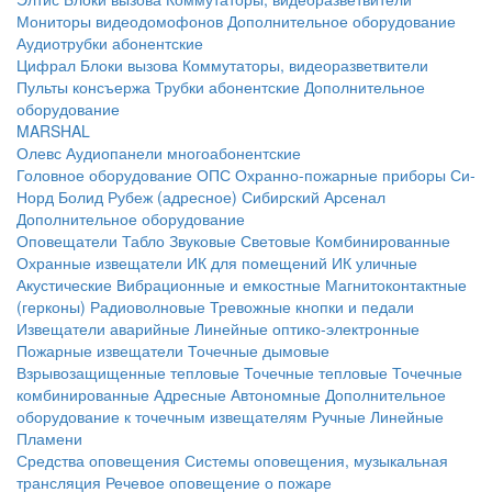
Мониторы видеодомофонов
Дополнительное оборудование
Аудиотрубки абонентские
Цифрал
Блоки вызова
Коммутаторы, видеоразветвители
Пульты консъержа
Трубки абонентские
Дополнительное
оборудование
MARSHAL
Олевс
Аудиопанели многоабонентские
Головное оборудование ОПС
Охранно-пожарные приборы
Си-
Норд
Болид
Рубеж (адресное)
Сибирский Арсенал
Дополнительное оборудование
Оповещатели
Табло
Звуковые
Световые
Комбинированные
Охранные извещатели
ИК для помещений
ИК уличные
Акустические
Вибрационные и емкостные
Магнитоконтактные
(герконы)
Радиоволновые
Тревожные кнопки и педали
Извещатели аварийные
Линейные оптико-электронные
Пожарные извещатели
Точечные дымовые
Взрывозащищенные тепловые
Точечные тепловые
Точечные
комбинированные
Адресные
Автономные
Дополнительное
оборудование к точечным извещателям
Ручные
Линейные
Пламени
Средства оповещения
Системы оповещения, музыкальная
трансляция
Речевое оповещение о пожаре