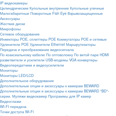
IP видеокамеры
Цилиндрические
Купольные внутренние
Купольные уличные
Малогабаритные
Поворотные
Fish Eye
Взрывозащищенные
Аксессуары
Жесткие диски
Микрофоны
Сетевое оборудование
Инжекторы POE, сплиттеры POE
Коммутаторы POE и сетевые
Удлинители POE
Удлинители Ethernet
Маршрутизаторы
Передача и преобразование видеосигнала
По коаксиальному кабелю
По оптоволокну
По витой паре
HDMI
разветвители и усилители
USB-модемы
VGA конвертеры
Видеопередатчики и видеоусилители
Мониторы
Мониторы LED/LCD
Дополнительное оборудование
Дополнительные опции и аксессуары к камерам BEWARD
Дополнительные опции и аксессуары к камерам BEWARD "BD"-
серии.
Муляжи видеокамер
Программы для IP камер
Видеоглазки
WI-FI передача
Точки доступа Wi-Fi