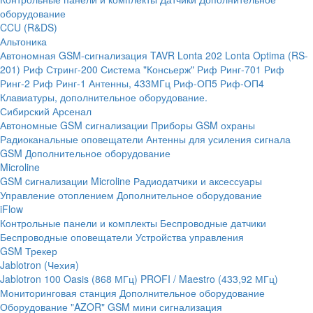
оборудование
CCU (R&DS)
Альтоника
Автономная GSM-сигнализация TAVR
Lonta 202
Lonta Optima (RS-
201)
Риф Стринг-200
Система "Консьерж"
Риф Ринг-701
Риф
Ринг-2
Риф Ринг-1
Антенны, 433МГц
Риф-ОП5
Риф-ОП4
Клавиатуры, дополнительное оборудование.
Сибирский Арсенал
Автономные GSM сигнализации
Приборы GSM охраны
Радиоканальные оповещатели
Антенны для усиления сигнала
GSM
Дополнительное оборудование
Microline
GSM cигнализации Microline
Радиодатчики и аксессуары
Управление отоплением
Дополнительное оборудование
iFlow
Контрольные панели и комплекты
Беспроводные датчики
Беспроводные оповещатели
Устройства управления
GSM Трекер
Jablotron (Чехия)
Jablotron 100
Oasis (868 МГц)
PROFI / Maestro (433,92 МГц)
Мониторинговая станция
Дополнительное оборудование
Оборудование "AZOR" GSM мини сигнализация