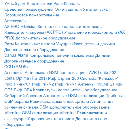
Умный дом
Выключатели
Реле
Клапаны
Средства пожаротушения
Огнетушители
Узлы запуска
Порошковое пожаротушение
Аксессуары
AX PRO Hikvision
Контрольные панели и комплекты
Извещатели, сирены (AX PRO)
Управление и расширители (AX
PRO)
Дополнительное оборудование
Ритм
Контрольные панели
Voyager
Извещатели и датчики
Дополнительное оборудование
Dahua Alarm
Контрольные панели и комплекты
Датчики
Дополнительное оборудование
CCU (R&DS)
Альтоника
Автономная GSM-сигнализация TAVR
Lonta 202
Lonta Optima (RS-201)
Риф Стринг-200
Система "Консьерж"
Риф Ринг-701
Риф Ринг-2
Риф Ринг-1
Антенны, 433МГц
Риф-
ОП5
Риф-ОП4
Клавиатуры, дополнительное оборудование.
Сибирский Арсенал
Автономные GSM сигнализации
Приборы
GSM охраны
Радиоканальные оповещатели
Антенны для
усиления сигнала GSM
Дополнительное оборудование
Microline
GSM cигнализации Microline
Радиодатчики и
аксессуары
Управление отоплением
Дополнительное
оборудование