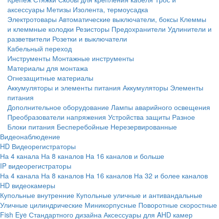
аксессуары
Метизы
Изолента, термоусадка
Электротовары
Автоматические выключатели, боксы
Клеммы
и клеммные колодки
Резисторы
Предохранители
Удлинители и
разветвители
Розетки и выключатели
Кабельный переход
Инструменты
Монтажные инструменты
Материалы для монтажа
Огнезащитные материалы
Аккумуляторы и элементы питания
Аккумуляторы
Элементы
питания
Дополнительное оборудование
Лампы аварийного освещения
Преобразователи напряжения
Устройства защиты
Разное
Блоки питания
Бесперебойные
Нерезервированные
Видеонаблюдение
HD Видеорегистраторы
На 4 канала
На 8 каналов
На 16 каналов и больше
IP видеорегистраторы
На 4 канала
На 8 каналов
На 16 каналов
На 32 и более каналов
HD видеокамеры
Купольные внутренние
Купольные уличные и антивандальные
Уличные цилиндрические
Миникорпусные
Поворотные скоростные
Fish Eye
Стандартного дизайна
Аксессуары для AHD камер