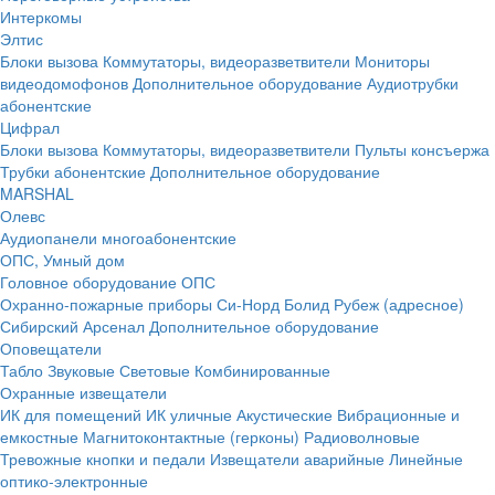
Интеркомы
Элтис
Блоки вызова
Коммутаторы, видеоразветвители
Мониторы
видеодомофонов
Дополнительное оборудование
Аудиотрубки
абонентские
Цифрал
Блоки вызова
Коммутаторы, видеоразветвители
Пульты консъержа
Трубки абонентские
Дополнительное оборудование
MARSHAL
Олевс
Аудиопанели многоабонентские
ОПС, Умный дом
Головное оборудование ОПС
Охранно-пожарные приборы
Си-Норд
Болид
Рубеж (адресное)
Сибирский Арсенал
Дополнительное оборудование
Оповещатели
Табло
Звуковые
Световые
Комбинированные
Охранные извещатели
ИК для помещений
ИК уличные
Акустические
Вибрационные и
емкостные
Магнитоконтактные (герконы)
Радиоволновые
Тревожные кнопки и педали
Извещатели аварийные
Линейные
оптико-электронные