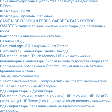
Приемно-контрольные устройства
Клавиатуры
Радиолинии
RiDom
Шлагбаумы, СКУД
Шлагбаумы, приводы, парковка
CAME
NICE
DOORHAN
PERCO
CARDDEX
FAAC
SKYROS
SMARTEC
Универсальные брелоки
Аксессуары для распашных
ворот
Контроллеры автономные и сетевые
Сетевой СКУД
Gate
IronLogic
VGL Патруль
Quest
Parsec
Считыватели, клавиатуры, кнопки выхода
EM-Marine, Mifare, Touch Memory
HID
Биометрические
Кодонаборные клавиатуры
Кнопки выхода
Устройства сбора карт
Программное обеспечение Smartec
Стойки для считывателей
Кронштейны и стойки
Замки, электрозащелки
Электромеханические
Электромагнитные
Электромеханические
защелки
Электронные
Аксессуары
Идентификаторы и дубликаторы
EM-Marine (125 кГц)
Mifare (13,56 мГц)
HID (125 кГц)
HID iCLASS
(13,56 мГц)
UHF
Temic (125 кГц)
Ключи touch memory
Дубликаторы
Идентификаторы перезаписываемые
Мультиформатные
Аксессуары