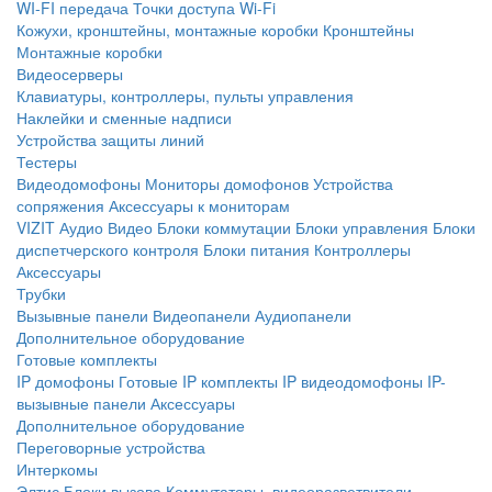
WI-FI передача
Точки доступа Wi-Fi
Кожухи, кронштейны, монтажные коробки
Кронштейны
Монтажные коробки
Видеосерверы
Клавиатуры, контроллеры, пульты управления
Наклейки и сменные надписи
Устройства защиты линий
Тестеры
Видеодомофоны
Мониторы домофонов
Устройства
сопряжения
Аксессуары к мониторам
VIZIT
Аудио
Видео
Блоки коммутации
Блоки управления
Блоки
диспетчерского контроля
Блоки питания
Контроллеры
Аксессуары
Трубки
Вызывные панели
Видеопанели
Аудиопанели
Дополнительное оборудование
Готовые комплекты
IP домофоны
Готовые IP комплекты
IP видеодомофоны
IP-
вызывные панели
Аксессуары
Дополнительное оборудование
Переговорные устройства
Интеркомы
Элтис
Блоки вызова
Коммутаторы, видеоразветвители