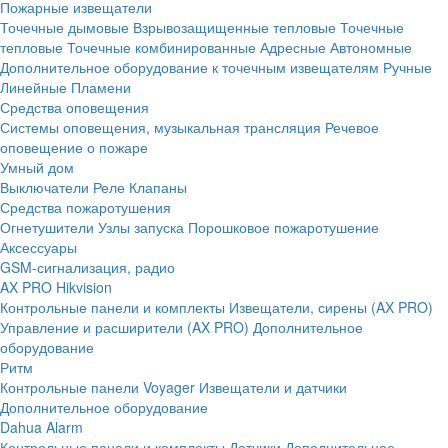
Пожарные извещатели
Точечные дымовые
Взрывозащищенные тепловые
Точечные
тепловые
Точечные комбинированные
Адресные
Автономные
Дополнительное оборудование к точечным извещателям
Ручные
Линейные
Пламени
Средства оповещения
Системы оповещения, музыкальная трансляция
Речевое
оповещение о пожаре
Умный дом
Выключатели
Реле
Клапаны
Средства пожаротушения
Огнетушители
Узлы запуска
Порошковое пожаротушение
Аксессуары
GSM-сигнализация, радио
AX PRO Hikvision
Контрольные панели и комплекты
Извещатели, сирены (AX PRO)
Управление и расширители (AX PRO)
Дополнительное
оборудование
Ритм
Контрольные панели
Voyager
Извещатели и датчики
Дополнительное оборудование
Dahua Alarm
Контрольные панели и комплекты
Датчики
Дополнительное