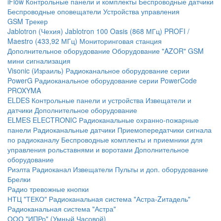
iFlow
Контрольные панели и комплекты
Беспроводные датчики
Беспроводные оповещатели
Устройства управления
GSM Трекер
Jablotron (Чехия)
Jablotron 100
Oasis (868 МГц)
PROFI /
Maestro (433,92 МГц)
Мониторинговая станция
Дополнительное оборудование
Оборудование "AZOR" GSM
мини сигнализация
Visonic (Израиль)
Радиоканальное оборудование серии
PowerG
Радиоканальное оборудование серии PowerCode
PROXYMA
ELDES
Контрольные панели и устройства
Извещатели и
датчики
Дополнительное оборудование
ELMES ELECTRONIC
Радиоканальные охранно-пожарные
панели
Радиоканальные датчики
Приемопередатчики сигнала
по радиоканалу
Беспроводные комплекты и приемники для
управления рольставнями и воротами
Дополнительное
оборудование
Риэлта Радиоканал
Извещатели
Пульты и доп. оборудование
Брелки
Радио тревожные кнопки
НТЦ "ТЕКО"
Радиоканальная система "Астра-Zитадель"
Радиоканальная система "Астра"
ООО "ИПРо" (Умный Часовой)