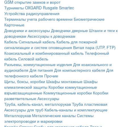
GSM открытие замков и ворот
Турникеты
OXGARD
Rusgate
Smartec
Устройства радиоуправления
Терминалы учета рабочего времени
Биометрические
Карточные
Доводчики и аксессуары
Доводчики дверные
Штанги и тяги к
доводчикам
Аксессуары к доводчикам
Кабель
Сигнальный кабель
Кабель для пожарной
сигнализации и систем оповещения
Витая пара (UTP, FTP)
Коаксиальный и комбинированный кабель
Телефонный
кабель
Силовой кабель
Разъемы, коммутационные изделия
Для коаксиального и
аудиокабеля
Для питания
Для компьютерного кабеля
Для
телефонного кабеля
Прочие
Щиты, боксы, коробки
Шкафы монтажные
Шкафы
климатической защиты
Коробки коммутационные
взрывозащищенные
Коммутационные коробки
Коробки
разветвительные
Аксессуары
Труба, кабель-канал, металлорукав
Труба пластиковая
Аксессуары для труб
Кабель-каналы и комплектующие
Металлорукав
Металлические каналы
Системы
электропроводки и маркировки
Крепёж
Стяжки
Скобы для крепления кабеля
Трос и