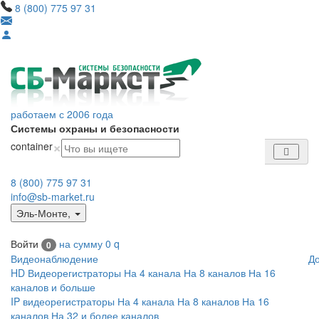
8 (800) 775 97 31
работаем с 2006 года
Системы охраны и безопасности
×
container
8 (800) 775 97 31
info@sb-market.ru
Эль-Монте
,
Войти
на сумму
0
q
0
Видеонаблюдение
Д
HD Видеорегистраторы
На 4 канала
На 8 каналов
На 16
каналов и больше
IP видеорегистраторы
На 4 канала
На 8 каналов
На 16
каналов
На 32 и более каналов