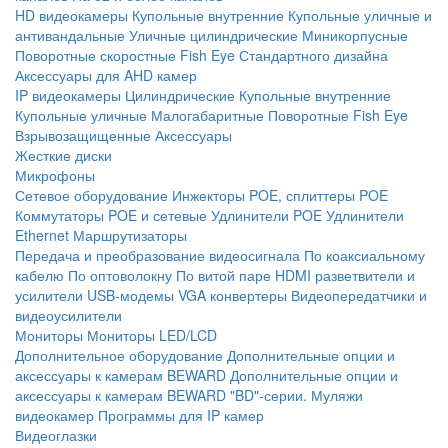
HD видеокамеры
Купольные внутренние
Купольные уличные и
антивандальные
Уличные цилиндрические
Миникорпусные
Поворотные скоростные
Fish Eye
Стандартного дизайна
Аксессуары для AHD камер
IP видеокамеры
Цилиндрические
Купольные внутренние
Купольные уличные
Малогабаритные
Поворотные
Fish Eye
Взрывозащищенные
Аксессуары
Жесткие диски
Микрофоны
Сетевое оборудование
Инжекторы POE, сплиттеры POE
Коммутаторы POE и сетевые
Удлинители POE
Удлинители
Ethernet
Маршрутизаторы
Передача и преобразование видеосигнала
По коаксиальному
кабелю
По оптоволокну
По витой паре
HDMI разветвители и
усилители
USB-модемы
VGA конвертеры
Видеопередатчики и
видеоусилители
Мониторы
Мониторы LED/LCD
Дополнительное оборудование
Дополнительные опции и
аксессуары к камерам BEWARD
Дополнительные опции и
аксессуары к камерам BEWARD "BD"-серии.
Муляжи
видеокамер
Программы для IP камер
Видеоглазки