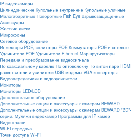
IP видеокамеры
Цилиндрические
Купольные внутренние
Купольные уличные
Малогабаритные
Поворотные
Fish Eye
Взрывозащищенные
Аксессуары
Жесткие диски
Микрофоны
Сетевое оборудование
Инжекторы POE, сплиттеры POE
Коммутаторы POE и сетевые
Удлинители POE
Удлинители Ethernet
Маршрутизаторы
Передача и преобразование видеосигнала
По коаксиальному кабелю
По оптоволокну
По витой паре
HDMI
разветвители и усилители
USB-модемы
VGA конвертеры
Видеопередатчики и видеоусилители
Мониторы
Мониторы LED/LCD
Дополнительное оборудование
Дополнительные опции и аксессуары к камерам BEWARD
Дополнительные опции и аксессуары к камерам BEWARD "BD"-
серии.
Муляжи видеокамер
Программы для IP камер
Видеоглазки
WI-FI передача
Точки доступа Wi-Fi