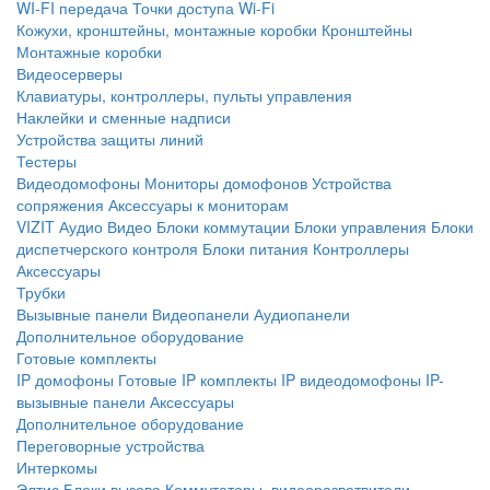
WI-FI передача
Точки доступа Wi-Fi
Кожухи, кронштейны, монтажные коробки
Кронштейны
Монтажные коробки
Видеосерверы
Клавиатуры, контроллеры, пульты управления
Наклейки и сменные надписи
Устройства защиты линий
Тестеры
Видеодомофоны
Мониторы домофонов
Устройства
сопряжения
Аксессуары к мониторам
VIZIT
Аудио
Видео
Блоки коммутации
Блоки управления
Блоки
диспетчерского контроля
Блоки питания
Контроллеры
Аксессуары
Трубки
Вызывные панели
Видеопанели
Аудиопанели
Дополнительное оборудование
Готовые комплекты
IP домофоны
Готовые IP комплекты
IP видеодомофоны
IP-
вызывные панели
Аксессуары
Дополнительное оборудование
Переговорные устройства
Интеркомы
Элтис
Блоки вызова
Коммутаторы, видеоразветвители