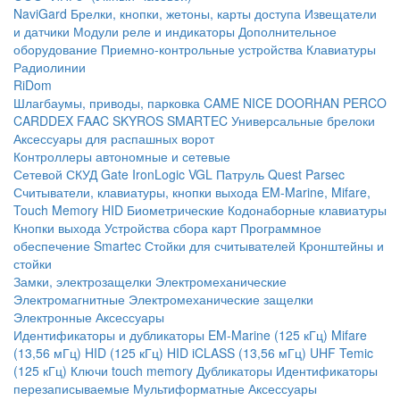
NaviGard
Брелки, кнопки, жетоны, карты доступа
Извещатели
и датчики
Модули реле и индикаторы
Дополнительное
оборудование
Приемно-контрольные устройства
Клавиатуры
Радиолинии
RiDom
Шлагбаумы, приводы, парковка
CAME
NICE
DOORHAN
PERCO
CARDDEX
FAAC
SKYROS
SMARTEC
Универсальные брелоки
Аксессуары для распашных ворот
Контроллеры автономные и сетевые
Сетевой СКУД
Gate
IronLogic
VGL Патруль
Quest
Parsec
Считыватели, клавиатуры, кнопки выхода
EM-Marine, Mifare,
Touch Memory
HID
Биометрические
Кодонаборные клавиатуры
Кнопки выхода
Устройства сбора карт
Программное
обеспечение Smartec
Стойки для считывателей
Кронштейны и
стойки
Замки, электрозащелки
Электромеханические
Электромагнитные
Электромеханические защелки
Электронные
Аксессуары
Идентификаторы и дубликаторы
EM-Marine (125 кГц)
Mifare
(13,56 мГц)
HID (125 кГц)
HID iCLASS (13,56 мГц)
UHF
Temic
(125 кГц)
Ключи touch memory
Дубликаторы
Идентификаторы
перезаписываемые
Мультиформатные
Аксессуары