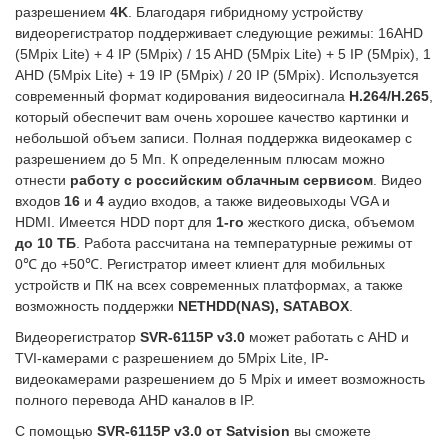
разрешением
4
K
. Благодаря гибридному устройству
видеорегистратор поддерживает следующие режимы: 16AHD
(5Mpix Lite) + 4 IP (5Mpix) / 15 AHD (5Mpix Lite) + 5 IP (5Mpix), 1
AHD (5Mpix Lite) + 19 IP (5Mpix) / 20 IP (5Mpix). Используется
современный формат кодирования видеосигнала
H.264/H.265
,
который обеспечит вам очень хорошее качество картинки и
небольшой объем записи. Полная поддержка видеокамер с
разрешением до 5 Мп. К определенным плюсам можно
отнести
работу с российским облачным сервисом
. Видео
входов
16
и
4
аудио входов, а также видеовыходы VGA и
HDMI. Имеется HDD порт для
1-го
жесткого диска, объемом
до 10 ТБ
. Работа рассчитана на температурные режимы от
0℃ до +50℃. Регистратор имеет клиент для мобильных
устройств и ПК на всех современных платформах, а также
возможность поддержки
NETHDD(NAS), SATABOX
.
Видеорегистратор
SVR-6115P v3.0
может работать с AHD и
TVI-камерами с разрешением до 5Mpix Lite, IP-
видеокамерами разрешением до 5 Mpix и имеет возможность
полного перевода AHD каналов в IP.
С помощью
SVR-6115P v3.0 от Satvision
вы сможете