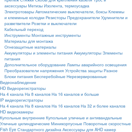
аксессуары
Метизы
Изолента, термоусадка
Электротовары
Автоматические выключатели, боксы
Клеммы
и клеммные колодки
Резисторы
Предохранители
Удлинители и
разветвители
Розетки и выключатели
Кабельный переход
Инструменты
Монтажные инструменты
Материалы для монтажа
Огнезащитные материалы
Аккумуляторы и элементы питания
Аккумуляторы
Элементы
питания
Дополнительное оборудование
Лампы аварийного освещения
Преобразователи напряжения
Устройства защиты
Разное
Блоки питания
Бесперебойные
Нерезервированные
Видеонаблюдение
HD Видеорегистраторы
На 4 канала
На 8 каналов
На 16 каналов и больше
IP видеорегистраторы
На 4 канала
На 8 каналов
На 16 каналов
На 32 и более каналов
HD видеокамеры
Купольные внутренние
Купольные уличные и антивандальные
Уличные цилиндрические
Миникорпусные
Поворотные скоростные
Fish Eye
Стандартного дизайна
Аксессуары для AHD камер