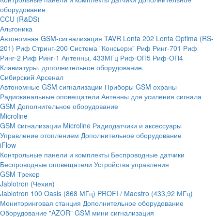
оборудование
CCU (R&DS)
Альтоника
Автономная GSM-сигнализация TAVR
Lonta 202
Lonta Optima (RS-
201)
Риф Стринг-200
Система "Консьерж"
Риф Ринг-701
Риф
Ринг-2
Риф Ринг-1
Антенны, 433МГц
Риф-ОП5
Риф-ОП4
Клавиатуры, дополнительное оборудование.
Сибирский Арсенал
Автономные GSM сигнализации
Приборы GSM охраны
Радиоканальные оповещатели
Антенны для усиления сигнала
GSM
Дополнительное оборудование
Microline
GSM cигнализации Microline
Радиодатчики и аксессуары
Управление отоплением
Дополнительное оборудование
iFlow
Контрольные панели и комплекты
Беспроводные датчики
Беспроводные оповещатели
Устройства управления
GSM Трекер
Jablotron (Чехия)
Jablotron 100
Oasis (868 МГц)
PROFI / Maestro (433,92 МГц)
Мониторинговая станция
Дополнительное оборудование
Оборудование "AZOR" GSM мини сигнализация