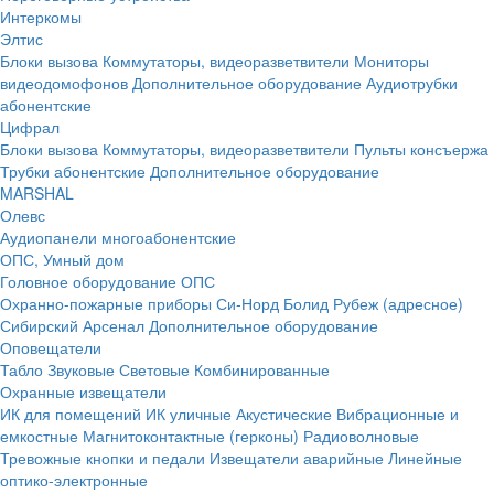
Интеркомы
Элтис
Блоки вызова
Коммутаторы, видеоразветвители
Мониторы
видеодомофонов
Дополнительное оборудование
Аудиотрубки
абонентские
Цифрал
Блоки вызова
Коммутаторы, видеоразветвители
Пульты консъержа
Трубки абонентские
Дополнительное оборудование
MARSHAL
Олевс
Аудиопанели многоабонентские
ОПС, Умный дом
Головное оборудование ОПС
Охранно-пожарные приборы
Си-Норд
Болид
Рубеж (адресное)
Сибирский Арсенал
Дополнительное оборудование
Оповещатели
Табло
Звуковые
Световые
Комбинированные
Охранные извещатели
ИК для помещений
ИК уличные
Акустические
Вибрационные и
емкостные
Магнитоконтактные (герконы)
Радиоволновые
Тревожные кнопки и педали
Извещатели аварийные
Линейные
оптико-электронные