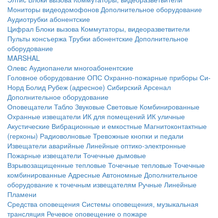
Мониторы видеодомофонов
Дополнительное оборудование
Аудиотрубки абонентские
Цифрал
Блоки вызова
Коммутаторы, видеоразветвители
Пульты консъержа
Трубки абонентские
Дополнительное
оборудование
MARSHAL
Олевс
Аудиопанели многоабонентские
Головное оборудование ОПС
Охранно-пожарные приборы
Си-
Норд
Болид
Рубеж (адресное)
Сибирский Арсенал
Дополнительное оборудование
Оповещатели
Табло
Звуковые
Световые
Комбинированные
Охранные извещатели
ИК для помещений
ИК уличные
Акустические
Вибрационные и емкостные
Магнитоконтактные
(герконы)
Радиоволновые
Тревожные кнопки и педали
Извещатели аварийные
Линейные оптико-электронные
Пожарные извещатели
Точечные дымовые
Взрывозащищенные тепловые
Точечные тепловые
Точечные
комбинированные
Адресные
Автономные
Дополнительное
оборудование к точечным извещателям
Ручные
Линейные
Пламени
Средства оповещения
Системы оповещения, музыкальная
трансляция
Речевое оповещение о пожаре