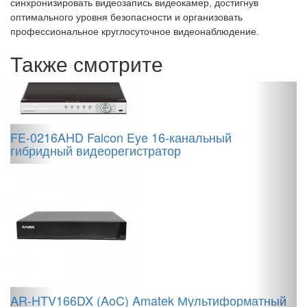
синхронизировать видеозапись видеокамер, достигнув
оптимального уровня безопасности и организовать
профессиональное круглосуточное видеонаблюдение.
Также смотрите
FE-0216AHD Falcon Eye 16-канальный
гибридный видеорегистратор
D
M
н
и
AR-HTV166DX (AoC) Amatek Мультиформатный