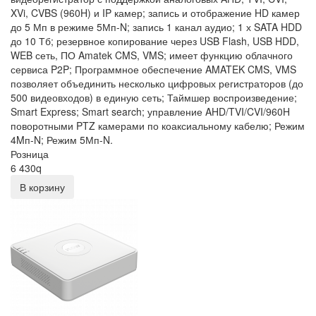
XVi, CVBS (960H) и IP камер; запись и отображение HD камер
до 5 Мп в режиме 5Мп-N; запись 1 канал аудио; 1 х SATA HDD
до 10 Тб; резервное копирование через USB Flash, USB HDD,
WEB сеть, ПО Amatek CMS, VMS; имеет функцию облачного
сервиса P2P; Программное обеспечение AMATEK CMS, VMS
позволяет объединить несколько цифровых регистраторов (до
500 видеовходов) в единую сеть; Таймшер воспроизведение;
Smart Express; Smart search; управление AHD/TVI/CVI/960H
поворотными PTZ камерами по коаксиальному кабелю; Режим
4Mп-N; Режим 5Мп-N.
Розница
6 430
q
В корзину