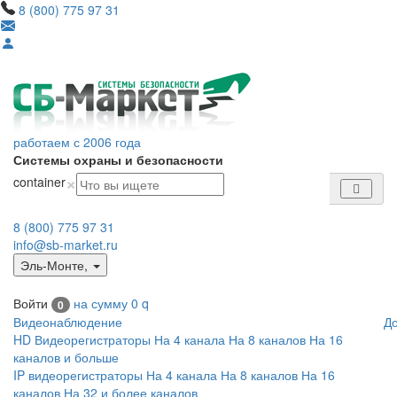
8 (800) 775 97 31
работаем с 2006 года
Системы охраны и безопасности
×
container
8 (800) 775 97 31
info@sb-market.ru
Эль-Монте
,
Войти
на сумму
0
q
0
Видеонаблюдение
Д
HD Видеорегистраторы
На 4 канала
На 8 каналов
На 16
каналов и больше
IP видеорегистраторы
На 4 канала
На 8 каналов
На 16
каналов
На 32 и более каналов