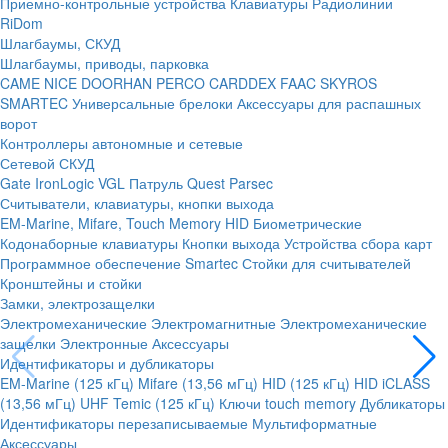
Приемно-контрольные устройства
Клавиатуры
Радиолинии
RiDom
Шлагбаумы, СКУД
Шлагбаумы, приводы, парковка
CAME
NICE
DOORHAN
PERCO
CARDDEX
FAAC
SKYROS
SMARTEC
Универсальные брелоки
Аксессуары для распашных
ворот
Контроллеры автономные и сетевые
Сетевой СКУД
Gate
IronLogic
VGL Патруль
Quest
Parsec
Считыватели, клавиатуры, кнопки выхода
EM-Marine, Mifare, Touch Memory
HID
Биометрические
Кодонаборные клавиатуры
Кнопки выхода
Устройства сбора карт
Программное обеспечение Smartec
Стойки для считывателей
Кронштейны и стойки
Замки, электрозащелки
Электромеханические
Электромагнитные
Электромеханические
защелки
Электронные
Аксессуары
Идентификаторы и дубликаторы
EM-Marine (125 кГц)
Mifare (13,56 мГц)
HID (125 кГц)
HID iCLASS
(13,56 мГц)
UHF
Temic (125 кГц)
Ключи touch memory
Дубликаторы
Идентификаторы перезаписываемые
Мультиформатные
Аксессуары