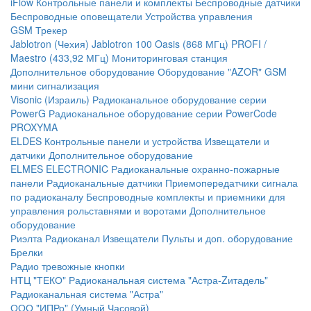
iFlow
Контрольные панели и комплекты
Беспроводные датчики
Беспроводные оповещатели
Устройства управления
GSM Трекер
Jablotron (Чехия)
Jablotron 100
Oasis (868 МГц)
PROFI /
Maestro (433,92 МГц)
Мониторинговая станция
Дополнительное оборудование
Оборудование "AZOR" GSM
мини сигнализация
Visonic (Израиль)
Радиоканальное оборудование серии
PowerG
Радиоканальное оборудование серии PowerCode
PROXYMA
ELDES
Контрольные панели и устройства
Извещатели и
датчики
Дополнительное оборудование
ELMES ELECTRONIC
Радиоканальные охранно-пожарные
панели
Радиоканальные датчики
Приемопередатчики сигнала
по радиоканалу
Беспроводные комплекты и приемники для
управления рольставнями и воротами
Дополнительное
оборудование
Риэлта Радиоканал
Извещатели
Пульты и доп. оборудование
Брелки
Радио тревожные кнопки
НТЦ "ТЕКО"
Радиоканальная система "Астра-Zитадель"
Радиоканальная система "Астра"
ООО "ИПРо" (Умный Часовой)