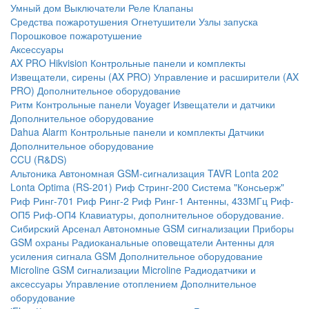
Умный дом
Выключатели
Реле
Клапаны
Средства пожаротушения
Огнетушители
Узлы запуска
Порошковое пожаротушение
Аксессуары
AX PRO Hikvision
Контрольные панели и комплекты
Извещатели, сирены (AX PRO)
Управление и расширители (AX
PRO)
Дополнительное оборудование
Ритм
Контрольные панели
Voyager
Извещатели и датчики
Дополнительное оборудование
Dahua Alarm
Контрольные панели и комплекты
Датчики
Дополнительное оборудование
CCU (R&DS)
Альтоника
Автономная GSM-сигнализация TAVR
Lonta 202
Lonta Optima (RS-201)
Риф Стринг-200
Система "Консьерж"
Риф Ринг-701
Риф Ринг-2
Риф Ринг-1
Антенны, 433МГц
Риф-
ОП5
Риф-ОП4
Клавиатуры, дополнительное оборудование.
Сибирский Арсенал
Автономные GSM сигнализации
Приборы
GSM охраны
Радиоканальные оповещатели
Антенны для
усиления сигнала GSM
Дополнительное оборудование
Microline
GSM cигнализации Microline
Радиодатчики и
аксессуары
Управление отоплением
Дополнительное
оборудование