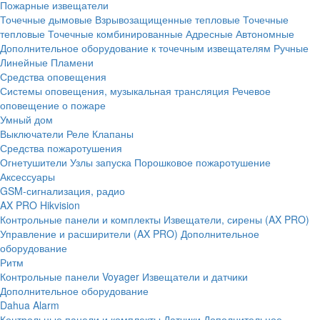
Пожарные извещатели
Точечные дымовые
Взрывозащищенные тепловые
Точечные
тепловые
Точечные комбинированные
Адресные
Автономные
Дополнительное оборудование к точечным извещателям
Ручные
Линейные
Пламени
Средства оповещения
Системы оповещения, музыкальная трансляция
Речевое
оповещение о пожаре
Умный дом
Выключатели
Реле
Клапаны
Средства пожаротушения
Огнетушители
Узлы запуска
Порошковое пожаротушение
Аксессуары
GSM-сигнализация, радио
AX PRO Hikvision
Контрольные панели и комплекты
Извещатели, сирены (AX PRO)
Управление и расширители (AX PRO)
Дополнительное
оборудование
Ритм
Контрольные панели
Voyager
Извещатели и датчики
Дополнительное оборудование
Dahua Alarm
Контрольные панели и комплекты
Датчики
Дополнительное