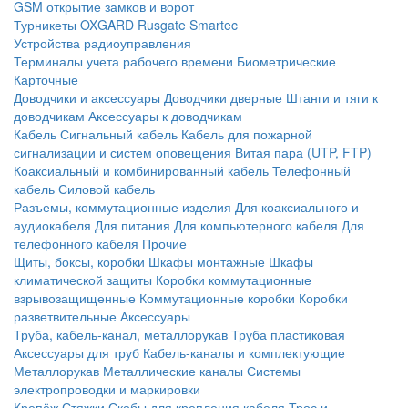
GSM открытие замков и ворот
Турникеты
OXGARD
Rusgate
Smartec
Устройства радиоуправления
Терминалы учета рабочего времени
Биометрические
Карточные
Доводчики и аксессуары
Доводчики дверные
Штанги и тяги к
доводчикам
Аксессуары к доводчикам
Кабель
Сигнальный кабель
Кабель для пожарной
сигнализации и систем оповещения
Витая пара (UTP, FTP)
Коаксиальный и комбинированный кабель
Телефонный
кабель
Силовой кабель
Разъемы, коммутационные изделия
Для коаксиального и
аудиокабеля
Для питания
Для компьютерного кабеля
Для
телефонного кабеля
Прочие
Щиты, боксы, коробки
Шкафы монтажные
Шкафы
климатической защиты
Коробки коммутационные
взрывозащищенные
Коммутационные коробки
Коробки
разветвительные
Аксессуары
Труба, кабель-канал, металлорукав
Труба пластиковая
Аксессуары для труб
Кабель-каналы и комплектующие
Металлорукав
Металлические каналы
Системы
электропроводки и маркировки
Крепёж
Стяжки
Скобы для крепления кабеля
Трос и