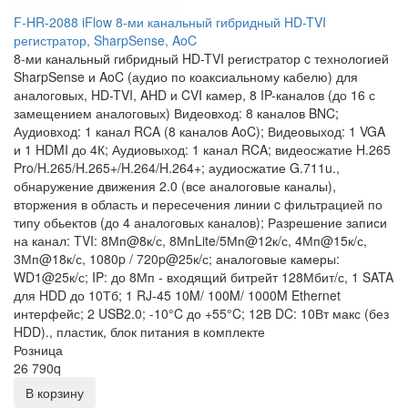
F-HR-2088 iFlow 8-ми канальный гибридный HD-TVI
регистратор, SharpSense, AoC
8-ми канальный гибридный HD-TVI регистратор c технологией
SharpSense и AoC (аудио по коаксиальному кабелю) для
аналоговых, HD-TVI, AHD и CVI камер, 8 IP-каналов (до 16 с
замещением аналоговых) Видеовход: 8 каналов BNC;
Аудиовход: 1 канал RCA (8 каналов AoC); Видеовыход: 1 VGA
и 1 HDMI до 4К; Аудиовыход: 1 канал RCA; видеосжатие H.265
Pro/H.265/H.265+/H.264/H.264+; аудиосжатие G.711u.,
обнаружение движения 2.0 (все аналоговые каналы),
вторжения в область и пересечения линии c фильтрацией по
типу обьектов (до 4 аналоговых каналов); Разрешение записи
на канал: TVI: 8Мп@8к/с, 8МпLite/5Мп@12к/с, 4Мп@15к/с,
3Мп@18к/с, 1080p / 720p@25к/с; аналоговые камеры:
WD1@25к/с; IP: до 8Мп - входящий битрейт 128Мбит/с, 1 SATA
для HDD до 10Тб; 1 RJ-45 10M/ 100M/ 1000M Ethernet
интерфейс; 2 USB2.0; -10°C до +55°C; 12В DC: 10Вт макс (без
HDD)., пластик, блок питания в комплекте
Розница
26 790
q
В корзину