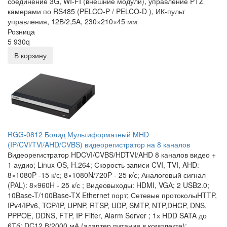
соединение 3G, WI-FI (внешние модули), управление PTZ
камерами по RS485 (PELCO-P / PELCO-D ), ИК-пульт
управления, 12В/2,5A, 230×210×45 мм
Розница
5 930
q
В корзину
RGG-0812 Болид Мультиформатный MHD
(IP/CVi/TVi/AHD/CVBS) видеорегистратор на 8 каналов
Видеорегистратор HDCVI/CVBS/HDTVI/AHD 8 каналов видео +
1 аудио; Linux OS, H.264; Скорость записи CVI, TVI, AHD:
8×1080P -15 к/с; 8×1080N/720P - 25 к/с; Аналоговый сигнал
(PAL): 8×960H - 25 к/с ; Видеовыходы: HDMI, VGA; 2 USB2.0;
10Base-T/100Base-TX Ethernet порт; Сетевые протоколыHTTP,
IPv4/IPv6, TCP/IP, UPNP, RTSP, UDP, SMTP, NTP,DHCP, DNS,
PPPOE, DDNS, FTP, IP Filter, Alarm Server ; 1х HDD SATA до
6Тб; DC12 В/2000 мА (адаптер питания в комплекте);