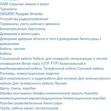
GSM открытие замков и ворот
Турникеты
OXGARD
Rusgate
Smartec
Устройства радиоуправления
Терминалы учета рабочего времени
Биометрические
Карточные
Доводчики и аксессуары
Доводчики дверные
Штанги и тяги к доводчикам
Аксессуары к
доводчикам
Кабель, прочее
Кабель
Сигнальный кабель
Кабель для пожарной сигнализации и систем
оповещения
Витая пара (UTP, FTP)
Коаксиальный и
комбинированный кабель
Телефонный кабель
Силовой кабель
Разъемы, коммутационные изделия
Для коаксиального и аудиокабеля
Для питания
Для компьютерного
кабеля
Для телефонного кабеля
Прочие
Щиты, боксы, коробки
Шкафы монтажные
Шкафы климатической защиты
Коробки
коммутационные взрывозащищенные
Коммутационные коробки
Коробки разветвительные
Аксессуары
Труба, кабель-канал, металлорукав