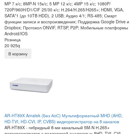
MP 7 к/с; 8MP-N 15к/с; 5 MP 12 к/с; 4MP 15 к/с; 1080P/
720P/960H/D1/CIF 25/30 к/с; Н.264/H.265/H265+; HDMI, VGA,
SATA*1 (до 10TB HDD), 2 USB; Аудио 4/1; RS-485; Смарт
функции записи и воспроизведения; Поддержка Google Drive и
Dropbox; Протокол ONVIF, RTSP, P2P; Мобильные платформы
Android/IOS
Розница
20 925
q
В корзину
AR-HT89X Amatek (Без АoС) Мультиформатный MHD (AHD,
HD-TVI, HD-CVI, IP, CVBS) видеорегистратор на 8 каналов
AR-HT89X - гибридный 8-ми канальный 5M-N Н.265+
видеорегистратор с поддержкой аналоговых AHD, TVI, CVI,