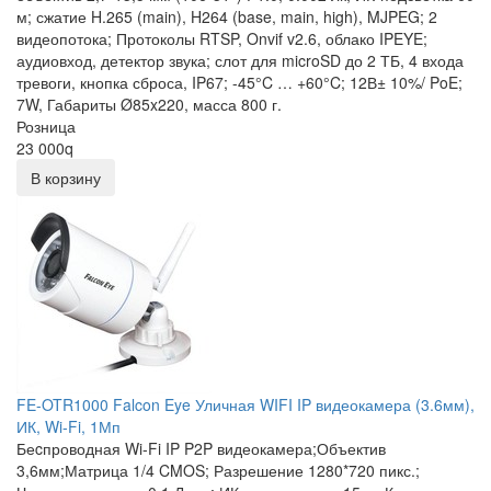
м; сжатие H.265 (main), H264 (base, main, high), MJPEG; 2
видеопотока; Протоколы RTSP, Onvif v2.6, облако IPEYE;
аудиовход, детектор звука; слот для microSD до 2 ТБ, 4 входа
тревоги, кнопка сброса, IP67; -45°C … +60°C; 12В± 10%/ PoE;
7W, Габариты Ø85x220, масса 800 г.
Розница
23 000
q
В корзину
FE-OTR1000 Falcon Eye Уличная WIFI IP видеокамера (3.6мм),
ИК, Wi-Fi, 1Мп
Беcпроводная Wi-Fi IP P2P видеокамера;Объектив
3,6мм;Матрица 1/4 CMOS; Разрешение 1280*720 пикс.;