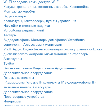
WI-FI передача
Точки доступа Wi-Fi
Кожухи, кронштейны, монтажные коробки
Кронштейны
Монтажные коробки
Видеосерверы
Клавиатуры, контроллеры, пульты управления
Наклейки и сменные надписи
Устройства защиты линий
Тестеры
Видеодомофоны
Мониторы домофонов
Устройства
сопряжения
Аксессуары к мониторам
VIZIT
Аудио
Видео
Блоки коммутации
Блоки управления
Блоки
диспетчерского контроля
Блоки питания
Контроллеры
Аксессуары
Трубки
Вызывные панели
Видеопанели
Аудиопанели
Дополнительное оборудование
Готовые комплекты
IP домофоны
Готовые IP комплекты
IP видеодомофоны
IP-
вызывные панели
Аксессуары
Дополнительное оборудование
Переговорные устройства
Интеркомы
Элтис
Блоки вызова
Коммутаторы, видеоразветвители