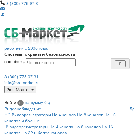
8 (800) 775 97 31
работаем с 2006 года
Системы охраны и безопасности
×
container
8 (800) 775 97 31
info@sb-market.ru
Эль-Монте
,
Войти
на сумму
0
q
0
Видеонаблюдение
Д
HD Видеорегистраторы
На 4 канала
На 8 каналов
На 16
каналов и больше
IP видеорегистраторы
На 4 канала
На 8 каналов
На 16
каналов
На 32 и более каналов