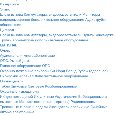
Интеркомы
Элтис
Блоки вызова
Коммутаторы, видеоразветвители
Мониторы
видеодомофонов
Дополнительное оборудование
Аудиотрубки
абонентские
Цифрал
Блоки вызова
Коммутаторы, видеоразветвители
Пульты консъержа
Трубки абонентские
Дополнительное оборудование
MARSHAL
Олевс
Аудиопанели многоабонентские
ОПС, Умный дом
Головное оборудование ОПС
Охранно-пожарные приборы
Си-Норд
Болид
Рубеж (адресное)
Сибирский Арсенал
Дополнительное оборудование
Оповещатели
Табло
Звуковые
Световые
Комбинированные
Охранные извещатели
ИК для помещений
ИК уличные
Акустические
Вибрационные и
емкостные
Магнитоконтактные (герконы)
Радиоволновые
Тревожные кнопки и педали
Извещатели аварийные
Линейные
оптико-электронные