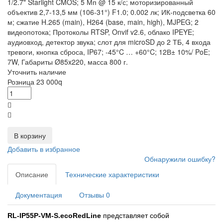
1/2.7" Starlight CMOS; 5 Мп @ 15 к/с; моторизированный
объектив 2,7-13,5 мм (106-31°) F1.0; 0.002 лк; ИК-подсветка 60
м; сжатие H.265 (main), H264 (base, main, high), MJPEG; 2
видеопотока; Протоколы RTSP, Onvif v2.6, облако IPEYE;
аудиовход, детектор звука; слот для microSD до 2 ТБ, 4 входа
тревоги, кнопка сброса, IP67; -45°C … +60°C; 12В± 10%/ PoE;
7W, Габариты Ø85x220, масса 800 г.
Уточнить наличие
Розница
23 000
q
В корзину
Добавить в избранное
Обнаружили ошибку?
Описание
Технические характеристики
Документация
Отзывы
0
RL-IP55P-VM-S.ecoRedLine
представляет собой