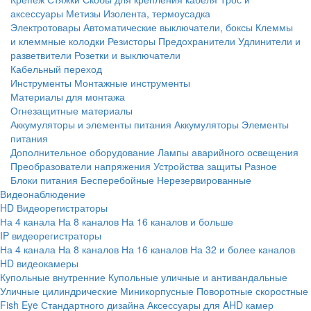
аксессуары
Метизы
Изолента, термоусадка
Электротовары
Автоматические выключатели, боксы
Клеммы
и клеммные колодки
Резисторы
Предохранители
Удлинители и
разветвители
Розетки и выключатели
Кабельный переход
Инструменты
Монтажные инструменты
Материалы для монтажа
Огнезащитные материалы
Аккумуляторы и элементы питания
Аккумуляторы
Элементы
питания
Дополнительное оборудование
Лампы аварийного освещения
Преобразователи напряжения
Устройства защиты
Разное
Блоки питания
Бесперебойные
Нерезервированные
Видеонаблюдение
HD Видеорегистраторы
На 4 канала
На 8 каналов
На 16 каналов и больше
IP видеорегистраторы
На 4 канала
На 8 каналов
На 16 каналов
На 32 и более каналов
HD видеокамеры
Купольные внутренние
Купольные уличные и антивандальные
Уличные цилиндрические
Миникорпусные
Поворотные скоростные
Fish Eye
Стандартного дизайна
Аксессуары для AHD камер