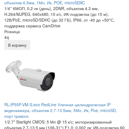
объектив 4.3мм, 1Мп, Ик, POE, microSDXC
1/4'' КМОП, 0.2 лк (день), 2DNR, объектив 4.3 мм,
H.264/MJPEG, 640х480, 10 к/с, ИК-подсветка (до 15 м),
12В/PoE, microSD/SDHC (до 32 ГБ), IP66, от -40 до +50°С,
поддержка сервиса CamDrive
Розница
4
q
В корзину
RL-IP55P-VM-S.eco RedLine Уличная цилиндрическая IP
видеокамера, объектив 2.7-13.5мм, 5Мп, Ик, Poe, microSD,
порт тревоги
1/2.7" Starlight CMOS; 5 Мп @ 15 к/с; моторизированный
объектив 2,7-13,5 мм (106-31°) F1.0; 0.002 лк; ИК-подсветка 60