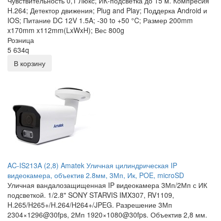
Чувствительность 0,1 Люкс; ИК-подсветка до 15 м. Компресия
H.264; Детектор движения; Plug and Play; Поддерка Android и
IOS; Питание DC 12V 1.5A; -30 to +50 °C; Размер 200mm
x170mm x112mm(LxWxH); Вес 800g
Розница
5 634
q
В корзину
AC-IS213A (2,8) Amatek Уличная цилиндрическая IP
видеокамера, объектив 2.8мм, 3Мп, Ик, POE, microSD
Уличная вандалозащищенная IP видеокамера 3Мп/2Мп с ИК
подсветкой. 1/2.8" SONY STARVIS IMX307, RV1109,
H.265/H265+/H.264/H264+/JPEG. Разрешение 3Мп
2304×1296@30fps, 2Мп 1920×1080@30fps. Объектив 2,8 мм.