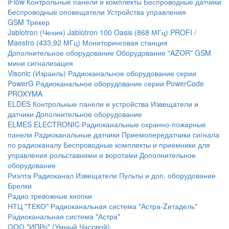
iFlow
Контрольные панели и комплекты
Беспроводные датчики
Беспроводные оповещатели
Устройства управления
GSM Трекер
Jablotron (Чехия)
Jablotron 100
Oasis (868 МГц)
PROFI /
Maestro (433,92 МГц)
Мониторинговая станция
Дополнительное оборудование
Оборудование "AZOR" GSM
мини сигнализация
Visonic (Израиль)
Радиоканальное оборудование серии
PowerG
Радиоканальное оборудование серии PowerCode
PROXYMA
ELDES
Контрольные панели и устройства
Извещатели и
датчики
Дополнительное оборудование
ELMES ELECTRONIC
Радиоканальные охранно-пожарные
панели
Радиоканальные датчики
Приемопередатчики сигнала
по радиоканалу
Беспроводные комплекты и приемники для
управления рольставнями и воротами
Дополнительное
оборудование
Риэлта Радиоканал
Извещатели
Пульты и доп. оборудование
Брелки
Радио тревожные кнопки
НТЦ "ТЕКО"
Радиоканальная система "Астра-Zитадель"
Радиоканальная система "Астра"
ООО "ИПРо" (Умный Часовой)