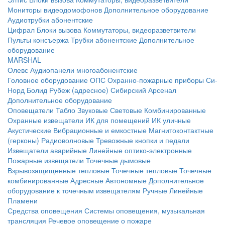
Мониторы видеодомофонов
Дополнительное оборудование
Аудиотрубки абонентские
Цифрал
Блоки вызова
Коммутаторы, видеоразветвители
Пульты консъержа
Трубки абонентские
Дополнительное
оборудование
MARSHAL
Олевс
Аудиопанели многоабонентские
Головное оборудование ОПС
Охранно-пожарные приборы
Си-
Норд
Болид
Рубеж (адресное)
Сибирский Арсенал
Дополнительное оборудование
Оповещатели
Табло
Звуковые
Световые
Комбинированные
Охранные извещатели
ИК для помещений
ИК уличные
Акустические
Вибрационные и емкостные
Магнитоконтактные
(герконы)
Радиоволновые
Тревожные кнопки и педали
Извещатели аварийные
Линейные оптико-электронные
Пожарные извещатели
Точечные дымовые
Взрывозащищенные тепловые
Точечные тепловые
Точечные
комбинированные
Адресные
Автономные
Дополнительное
оборудование к точечным извещателям
Ручные
Линейные
Пламени
Средства оповещения
Системы оповещения, музыкальная
трансляция
Речевое оповещение о пожаре