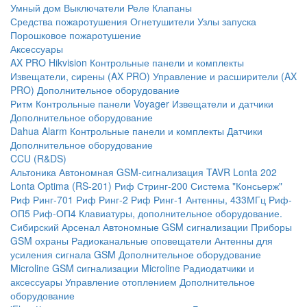
Умный дом
Выключатели
Реле
Клапаны
Средства пожаротушения
Огнетушители
Узлы запуска
Порошковое пожаротушение
Аксессуары
AX PRO Hikvision
Контрольные панели и комплекты
Извещатели, сирены (AX PRO)
Управление и расширители (AX
PRO)
Дополнительное оборудование
Ритм
Контрольные панели
Voyager
Извещатели и датчики
Дополнительное оборудование
Dahua Alarm
Контрольные панели и комплекты
Датчики
Дополнительное оборудование
CCU (R&DS)
Альтоника
Автономная GSM-сигнализация TAVR
Lonta 202
Lonta Optima (RS-201)
Риф Стринг-200
Система "Консьерж"
Риф Ринг-701
Риф Ринг-2
Риф Ринг-1
Антенны, 433МГц
Риф-
ОП5
Риф-ОП4
Клавиатуры, дополнительное оборудование.
Сибирский Арсенал
Автономные GSM сигнализации
Приборы
GSM охраны
Радиоканальные оповещатели
Антенны для
усиления сигнала GSM
Дополнительное оборудование
Microline
GSM cигнализации Microline
Радиодатчики и
аксессуары
Управление отоплением
Дополнительное
оборудование