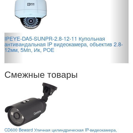
IPEYE-DA5-SUNPR-2.8-12-11 Купольная
антивандальная IP видеокамера, объектив 2.8-
12мм, 5Мп, Ик, POE
T
в
Смежные товары
CD600 Beward Уличная цилиндрическая IP-видеокамера,