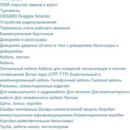
GSM открытие замков и ворот
Турникеты
OXGARD
Rusgate
Smartec
Устройства радиоуправления
Терминалы учета рабочего времени
Биометрические
Карточные
Доводчики и аксессуары
Доводчики дверные
Штанги и тяги к доводчикам
Аксессуары к
доводчикам
Кабель, прочее
Кабель
Сигнальный кабель
Кабель для пожарной сигнализации и систем
оповещения
Витая пара (UTP, FTP)
Коаксиальный и
комбинированный кабель
Телефонный кабель
Силовой кабель
Разъемы, коммутационные изделия
Для коаксиального и аудиокабеля
Для питания
Для компьютерного
кабеля
Для телефонного кабеля
Прочие
Щиты, боксы, коробки
Шкафы монтажные
Шкафы климатической защиты
Коробки
коммутационные взрывозащищенные
Коммутационные коробки
Коробки разветвительные
Аксессуары
Труба, кабель-канал, металлорукав