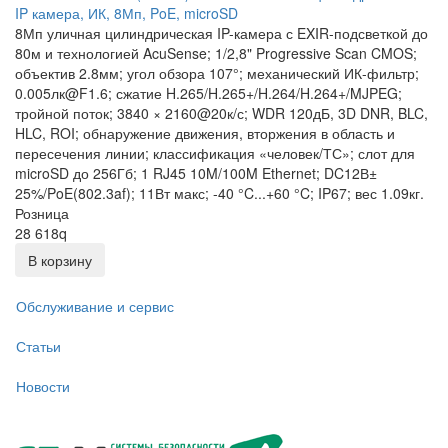
IP камера, ИК, 8Мп, PoE, microSD
8Мп уличная цилиндрическая IP-камера с EXIR-подсветкой до
80м и технологией AcuSense; 1/2,8" Progressive Scan CMOS;
объектив 2.8мм; угол обзора 107°; механический ИК-фильтр;
0.005лк@F1.6; сжатие H.265/H.265+/H.264/H.264+/MJPEG;
тройной поток; 3840 × 2160@20к/с; WDR 120дБ, 3D DNR, BLC,
HLC, ROI; обнаружение движения, вторжения в область и
пересечения линии; классификация «человек/ТС»; слот для
microSD до 256Гб; 1 RJ45 10M/100M Ethernet; DC12В±
25%/PoE(802.3af); 11Вт макс; -40 °C...+60 °C; IP67; вес 1.09кг.
Розница
28 618
q
В корзину
Обслуживание и сервис
Статьи
Новости