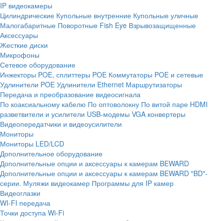
IP видеокамеры
Цилиндрические
Купольные внутренние
Купольные уличные
Малогабаритные
Поворотные
Fish Eye
Взрывозащищенные
Аксессуары
Жесткие диски
Микрофоны
Сетевое оборудование
Инжекторы POE, сплиттеры POE
Коммутаторы POE и сетевые
Удлинители POE
Удлинители Ethernet
Маршрутизаторы
Передача и преобразование видеосигнала
По коаксиальному кабелю
По оптоволокну
По витой паре
HDMI
разветвители и усилители
USB-модемы
VGA конвертеры
Видеопередатчики и видеоусилители
Мониторы
Мониторы LED/LCD
Дополнительное оборудование
Дополнительные опции и аксессуары к камерам BEWARD
Дополнительные опции и аксессуары к камерам BEWARD "BD"-
серии.
Муляжи видеокамер
Программы для IP камер
Видеоглазки
WI-FI передача
Точки доступа Wi-Fi