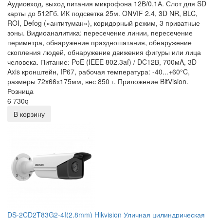
Аудиовход, выход питания микрофона 12В/0,1А. Слот для SD
карты до 512Гб. ИК подсветка 25м. ONVIF 2.4, 3D NR, BLC,
ROI, Defog («антитуман»), коридорный режим, 3 приватные
зоны. Видиоаналитика: пересечение линии, пересечение
периметра, обнаружение праздношатания, обнаружение
скопления людей, обнаружение движения фигуры или лица
человека. Питание: PoE (IEEE 802.3af) / DC12В, 700мA, 3D-
Axis кронштейн, IP67, рабочая температура: -40...+60°C,
размеры 72x66х175мм, вес 850 г. Приложение BitVision.
Розница
6 730
q
В корзину
DS-2CD2T83G2-4I(2.8mm) Hikvision Уличная цилиндрическая