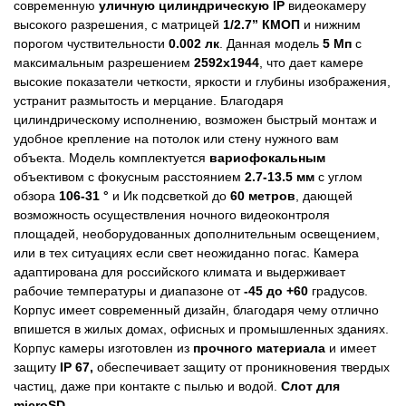
современную
уличную цилиндрическую
IP
видеокамеру
высокого разрешения, с матрицей
1/2.7”​ КМОП
и нижним
порогом чуствительности
0.002 лк
. Данная модель
5 Мп
с
максимальным разрешением
2592х1944
, что дает камере
высокие показатели четкости, яркости и глубины изображения,
устранит размытость и мерцание. Благодаря
цилиндрическому исполнению, возможен быстрый монтаж и
удобное крепление на потолок или стену нужного вам
объекта. Модель комплектуется
вариофокальным
объективом с фокусным расстоянием
2.7-13.5 мм
c углом
обзора
106-31 °
и Ик подсветкой до
60 метров
, дающей
возможность осуществления ночного видеоконтроля
площадей, необорудованных дополнительным освещением,
или в тех ситуациях если свет неожиданно погас. Камера
адаптирована для российского климата и выдерживает
рабочие температуры и диапазоне от
-45 до +60
градусов.
Корпус имеет современный дизайн, благодаря чему отлично
впишется в жилых домах, офисных и промышленных зданиях.
Корпус камеры изготовлен из
прочного материала
и имеет
защиту
IP 67,
обеспечивает защиту от проникновения твердых
частиц, даже при контакте с пылью и водой.
Cлот для
microSD.