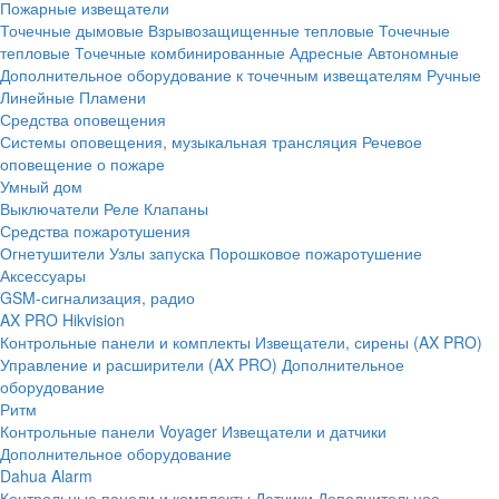
Пожарные извещатели
Точечные дымовые
Взрывозащищенные тепловые
Точечные
тепловые
Точечные комбинированные
Адресные
Автономные
Дополнительное оборудование к точечным извещателям
Ручные
Линейные
Пламени
Средства оповещения
Системы оповещения, музыкальная трансляция
Речевое
оповещение о пожаре
Умный дом
Выключатели
Реле
Клапаны
Средства пожаротушения
Огнетушители
Узлы запуска
Порошковое пожаротушение
Аксессуары
GSM-сигнализация, радио
AX PRO Hikvision
Контрольные панели и комплекты
Извещатели, сирены (AX PRO)
Управление и расширители (AX PRO)
Дополнительное
оборудование
Ритм
Контрольные панели
Voyager
Извещатели и датчики
Дополнительное оборудование
Dahua Alarm
Контрольные панели и комплекты
Датчики
Дополнительное