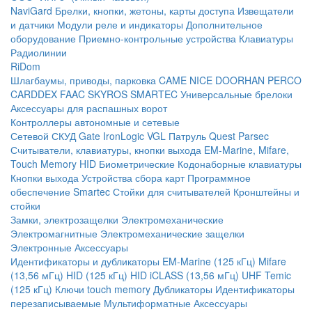
NaviGard
Брелки, кнопки, жетоны, карты доступа
Извещатели
и датчики
Модули реле и индикаторы
Дополнительное
оборудование
Приемно-контрольные устройства
Клавиатуры
Радиолинии
RiDom
Шлагбаумы, приводы, парковка
CAME
NICE
DOORHAN
PERCO
CARDDEX
FAAC
SKYROS
SMARTEC
Универсальные брелоки
Аксессуары для распашных ворот
Контроллеры автономные и сетевые
Сетевой СКУД
Gate
IronLogic
VGL Патруль
Quest
Parsec
Считыватели, клавиатуры, кнопки выхода
EM-Marine, Mifare,
Touch Memory
HID
Биометрические
Кодонаборные клавиатуры
Кнопки выхода
Устройства сбора карт
Программное
обеспечение Smartec
Стойки для считывателей
Кронштейны и
стойки
Замки, электрозащелки
Электромеханические
Электромагнитные
Электромеханические защелки
Электронные
Аксессуары
Идентификаторы и дубликаторы
EM-Marine (125 кГц)
Mifare
(13,56 мГц)
HID (125 кГц)
HID iCLASS (13,56 мГц)
UHF
Temic
(125 кГц)
Ключи touch memory
Дубликаторы
Идентификаторы
перезаписываемые
Мультиформатные
Аксессуары