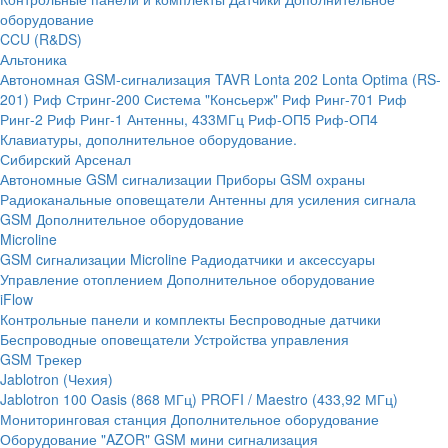
оборудование
CCU (R&DS)
Альтоника
Автономная GSM-сигнализация TAVR
Lonta 202
Lonta Optima (RS-
201)
Риф Стринг-200
Система "Консьерж"
Риф Ринг-701
Риф
Ринг-2
Риф Ринг-1
Антенны, 433МГц
Риф-ОП5
Риф-ОП4
Клавиатуры, дополнительное оборудование.
Сибирский Арсенал
Автономные GSM сигнализации
Приборы GSM охраны
Радиоканальные оповещатели
Антенны для усиления сигнала
GSM
Дополнительное оборудование
Microline
GSM cигнализации Microline
Радиодатчики и аксессуары
Управление отоплением
Дополнительное оборудование
iFlow
Контрольные панели и комплекты
Беспроводные датчики
Беспроводные оповещатели
Устройства управления
GSM Трекер
Jablotron (Чехия)
Jablotron 100
Oasis (868 МГц)
PROFI / Maestro (433,92 МГц)
Мониторинговая станция
Дополнительное оборудование
Оборудование "AZOR" GSM мини сигнализация