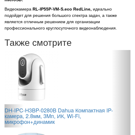
Видеокамера
RL-IP55P-VM-S.eco RedLine,
идеально
подойдет для решения большого спектра задач, а также
является отличным решением для организации
профессионального круглосуточного видеонаблюдения.
Также смотрите
DH-IPC-H3BP-0280B Dahua Компактная IP-
D
камера, 2.8мм, 3Mп, ИК, Wi-Fi,
К
микрофон+динамик
И