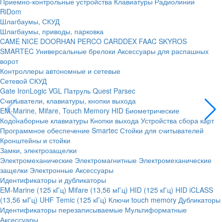
Приемно-контрольные устройства
Клавиатуры
Радиолинии
RiDom
Шлагбаумы, СКУД
Шлагбаумы, приводы, парковка
CAME
NICE
DOORHAN
PERCO
CARDDEX
FAAC
SKYROS
SMARTEC
Универсальные брелоки
Аксессуары для распашных
ворот
Контроллеры автономные и сетевые
Сетевой СКУД
Gate
IronLogic
VGL Патруль
Quest
Parsec
Считыватели, клавиатуры, кнопки выхода
EM-Marine, Mifare, Touch Memory
HID
Биометрические
Кодонаборные клавиатуры
Кнопки выхода
Устройства сбора карт
Программное обеспечение Smartec
Стойки для считывателей
Кронштейны и стойки
Замки, электрозащелки
Электромеханические
Электромагнитные
Электромеханические
защелки
Электронные
Аксессуары
Идентификаторы и дубликаторы
EM-Marine (125 кГц)
Mifare (13,56 мГц)
HID (125 кГц)
HID iCLASS
(13,56 мГц)
UHF
Temic (125 кГц)
Ключи touch memory
Дубликаторы
Идентификаторы перезаписываемые
Мультиформатные
Аксессуары