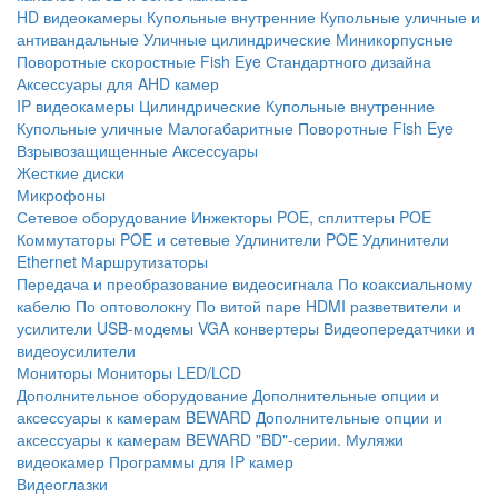
HD видеокамеры
Купольные внутренние
Купольные уличные и
антивандальные
Уличные цилиндрические
Миникорпусные
Поворотные скоростные
Fish Eye
Стандартного дизайна
Аксессуары для AHD камер
IP видеокамеры
Цилиндрические
Купольные внутренние
Купольные уличные
Малогабаритные
Поворотные
Fish Eye
Взрывозащищенные
Аксессуары
Жесткие диски
Микрофоны
Сетевое оборудование
Инжекторы POE, сплиттеры POE
Коммутаторы POE и сетевые
Удлинители POE
Удлинители
Ethernet
Маршрутизаторы
Передача и преобразование видеосигнала
По коаксиальному
кабелю
По оптоволокну
По витой паре
HDMI разветвители и
усилители
USB-модемы
VGA конвертеры
Видеопередатчики и
видеоусилители
Мониторы
Мониторы LED/LCD
Дополнительное оборудование
Дополнительные опции и
аксессуары к камерам BEWARD
Дополнительные опции и
аксессуары к камерам BEWARD "BD"-серии.
Муляжи
видеокамер
Программы для IP камер
Видеоглазки