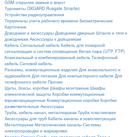
GSM открытие замков и ворот
Турникеты
OXGARD
Rusgate
Smartec
Устройства радиоуправления
Терминалы учета рабочего времени
Биометрические
Карточные
Доводчики и аксессуары
Доводчики дверные
Штанги и тяги к
доводчикам
Аксессуары к доводчикам
Кабель
Сигнальный кабель
Кабель для пожарной
сигнализации и систем оповещения
Витая пара (UTP, FTP)
Коаксиальный и комбинированный кабель
Телефонный
кабель
Силовой кабель
Разъемы, коммутационные изделия
Для коаксиального и
аудиокабеля
Для питания
Для компьютерного кабеля
Для
телефонного кабеля
Прочие
Щиты, боксы, коробки
Шкафы монтажные
Шкафы
климатической защиты
Коробки коммутационные
взрывозащищенные
Коммутационные коробки
Коробки
разветвительные
Аксессуары
Труба, кабель-канал, металлорукав
Труба пластиковая
Аксессуары для труб
Кабель-каналы и комплектующие
Металлорукав
Металлические каналы
Системы
электропроводки и маркировки
Крепёж
Стяжки
Скобы для крепления кабеля
Трос и