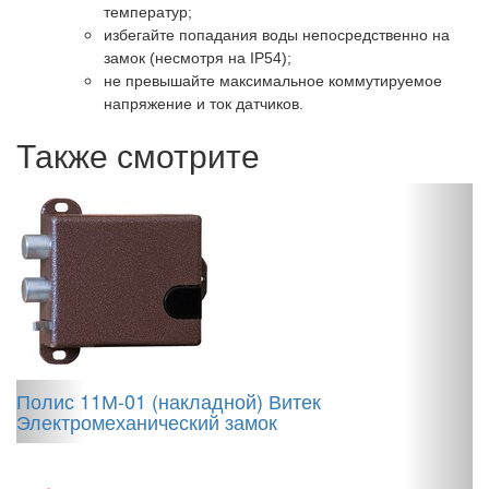
температур;
избегайте попадания воды непосредственно на
замок (несмотря на IP54);
не превышайте максимальное коммутируемое
напряжение и ток датчиков.
Также смотрите
S
с
й
Полис 11М-01 (накладной) Витек
ри
Электромеханический замок
8
8