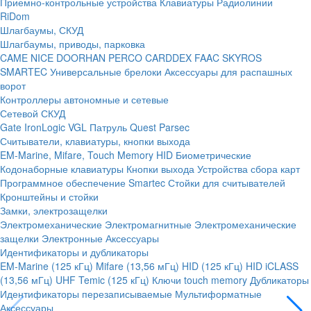
Приемно-контрольные устройства
Клавиатуры
Радиолинии
RiDom
Шлагбаумы, СКУД
Шлагбаумы, приводы, парковка
CAME
NICE
DOORHAN
PERCO
CARDDEX
FAAC
SKYROS
SMARTEC
Универсальные брелоки
Аксессуары для распашных
ворот
Контроллеры автономные и сетевые
Сетевой СКУД
Gate
IronLogic
VGL Патруль
Quest
Parsec
Считыватели, клавиатуры, кнопки выхода
EM-Marine, Mifare, Touch Memory
HID
Биометрические
Кодонаборные клавиатуры
Кнопки выхода
Устройства сбора карт
Программное обеспечение Smartec
Стойки для считывателей
Кронштейны и стойки
Замки, электрозащелки
Электромеханические
Электромагнитные
Электромеханические
защелки
Электронные
Аксессуары
Идентификаторы и дубликаторы
EM-Marine (125 кГц)
Mifare (13,56 мГц)
HID (125 кГц)
HID iCLASS
(13,56 мГц)
UHF
Temic (125 кГц)
Ключи touch memory
Дубликаторы
Идентификаторы перезаписываемые
Мультиформатные
Аксессуары