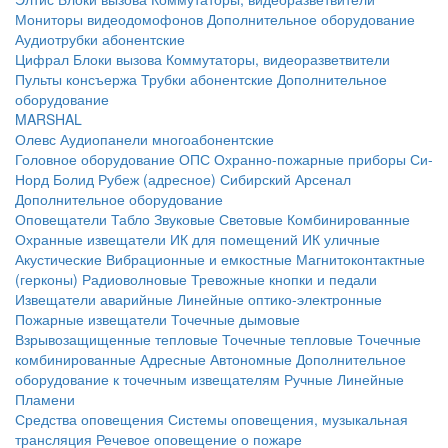
Мониторы видеодомофонов
Дополнительное оборудование
Аудиотрубки абонентские
Цифрал
Блоки вызова
Коммутаторы, видеоразветвители
Пульты консъержа
Трубки абонентские
Дополнительное
оборудование
MARSHAL
Олевс
Аудиопанели многоабонентские
Головное оборудование ОПС
Охранно-пожарные приборы
Си-
Норд
Болид
Рубеж (адресное)
Сибирский Арсенал
Дополнительное оборудование
Оповещатели
Табло
Звуковые
Световые
Комбинированные
Охранные извещатели
ИК для помещений
ИК уличные
Акустические
Вибрационные и емкостные
Магнитоконтактные
(герконы)
Радиоволновые
Тревожные кнопки и педали
Извещатели аварийные
Линейные оптико-электронные
Пожарные извещатели
Точечные дымовые
Взрывозащищенные тепловые
Точечные тепловые
Точечные
комбинированные
Адресные
Автономные
Дополнительное
оборудование к точечным извещателям
Ручные
Линейные
Пламени
Средства оповещения
Системы оповещения, музыкальная
трансляция
Речевое оповещение о пожаре