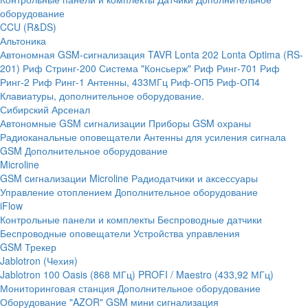
оборудование
CCU (R&DS)
Альтоника
Автономная GSM-сигнализация TAVR
Lonta 202
Lonta Optima (RS-
201)
Риф Стринг-200
Система "Консьерж"
Риф Ринг-701
Риф
Ринг-2
Риф Ринг-1
Антенны, 433МГц
Риф-ОП5
Риф-ОП4
Клавиатуры, дополнительное оборудование.
Сибирский Арсенал
Автономные GSM сигнализации
Приборы GSM охраны
Радиоканальные оповещатели
Антенны для усиления сигнала
GSM
Дополнительное оборудование
Microline
GSM cигнализации Microline
Радиодатчики и аксессуары
Управление отоплением
Дополнительное оборудование
iFlow
Контрольные панели и комплекты
Беспроводные датчики
Беспроводные оповещатели
Устройства управления
GSM Трекер
Jablotron (Чехия)
Jablotron 100
Oasis (868 МГц)
PROFI / Maestro (433,92 МГц)
Мониторинговая станция
Дополнительное оборудование
Оборудование "AZOR" GSM мини сигнализация