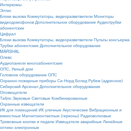
Интеркомы
Элтис
Блоки вызова
Коммутаторы, видеоразветвители
Мониторы
видеодомофонов
Дополнительное оборудование
Аудиотрубки
абонентские
Цифрал
Блоки вызова
Коммутаторы, видеоразветвители
Пульты консъержа
Трубки абонентские
Дополнительное оборудование
MARSHAL
Олевс
Аудиопанели многоабонентские
ОПС, Умный дом
Головное оборудование ОПС
Охранно-пожарные приборы
Си-Норд
Болид
Рубеж (адресное)
Сибирский Арсенал
Дополнительное оборудование
Оповещатели
Табло
Звуковые
Световые
Комбинированные
Охранные извещатели
ИК для помещений
ИК уличные
Акустические
Вибрационные и
емкостные
Магнитоконтактные (герконы)
Радиоволновые
Тревожные кнопки и педали
Извещатели аварийные
Линейные
оптико-электронные