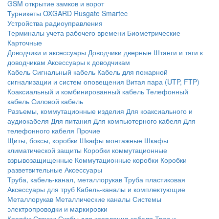
GSM открытие замков и ворот
Турникеты
OXGARD
Rusgate
Smartec
Устройства радиоуправления
Терминалы учета рабочего времени
Биометрические
Карточные
Доводчики и аксессуары
Доводчики дверные
Штанги и тяги к
доводчикам
Аксессуары к доводчикам
Кабель
Сигнальный кабель
Кабель для пожарной
сигнализации и систем оповещения
Витая пара (UTP, FTP)
Коаксиальный и комбинированный кабель
Телефонный
кабель
Силовой кабель
Разъемы, коммутационные изделия
Для коаксиального и
аудиокабеля
Для питания
Для компьютерного кабеля
Для
телефонного кабеля
Прочие
Щиты, боксы, коробки
Шкафы монтажные
Шкафы
климатической защиты
Коробки коммутационные
взрывозащищенные
Коммутационные коробки
Коробки
разветвительные
Аксессуары
Труба, кабель-канал, металлорукав
Труба пластиковая
Аксессуары для труб
Кабель-каналы и комплектующие
Металлорукав
Металлические каналы
Системы
электропроводки и маркировки
Крепёж
Стяжки
Скобы для крепления кабеля
Трос и