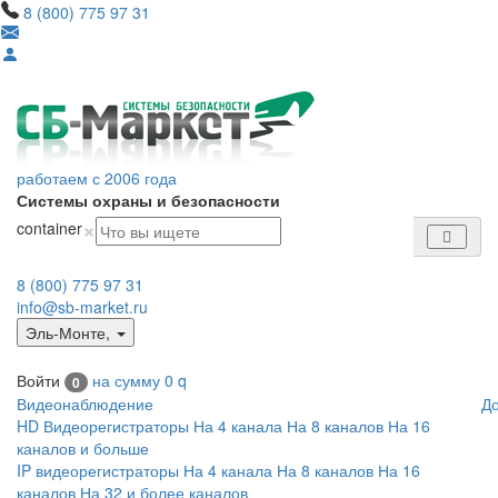
8 (800) 775 97 31
работаем с 2006 года
Системы охраны и безопасности
×
container
8 (800) 775 97 31
info@sb-market.ru
Эль-Монте
,
Войти
на сумму
0
q
0
Видеонаблюдение
Д
HD Видеорегистраторы
На 4 канала
На 8 каналов
На 16
каналов и больше
IP видеорегистраторы
На 4 канала
На 8 каналов
На 16
каналов
На 32 и более каналов