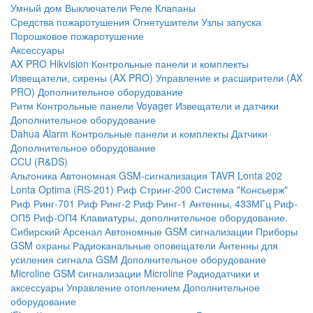
Умный дом
Выключатели
Реле
Клапаны
Средства пожаротушения
Огнетушители
Узлы запуска
Порошковое пожаротушение
Аксессуары
AX PRO Hikvision
Контрольные панели и комплекты
Извещатели, сирены (AX PRO)
Управление и расширители (AX
PRO)
Дополнительное оборудование
Ритм
Контрольные панели
Voyager
Извещатели и датчики
Дополнительное оборудование
Dahua Alarm
Контрольные панели и комплекты
Датчики
Дополнительное оборудование
CCU (R&DS)
Альтоника
Автономная GSM-сигнализация TAVR
Lonta 202
Lonta Optima (RS-201)
Риф Стринг-200
Система "Консьерж"
Риф Ринг-701
Риф Ринг-2
Риф Ринг-1
Антенны, 433МГц
Риф-
ОП5
Риф-ОП4
Клавиатуры, дополнительное оборудование.
Сибирский Арсенал
Автономные GSM сигнализации
Приборы
GSM охраны
Радиоканальные оповещатели
Антенны для
усиления сигнала GSM
Дополнительное оборудование
Microline
GSM cигнализации Microline
Радиодатчики и
аксессуары
Управление отоплением
Дополнительное
оборудование