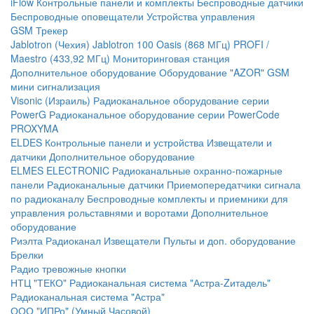
iFlow
Контрольные панели и комплекты
Беспроводные датчики
Беспроводные оповещатели
Устройства управления
GSM Трекер
Jablotron (Чехия)
Jablotron 100
Oasis (868 МГц)
PROFI /
Maestro (433,92 МГц)
Мониторинговая станция
Дополнительное оборудование
Оборудование "AZOR" GSM
мини сигнализация
Visonic (Израиль)
Радиоканальное оборудование серии
PowerG
Радиоканальное оборудование серии PowerCode
PROXYMA
ELDES
Контрольные панели и устройства
Извещатели и
датчики
Дополнительное оборудование
ELMES ELECTRONIC
Радиоканальные охранно-пожарные
панели
Радиоканальные датчики
Приемопередатчики сигнала
по радиоканалу
Беспроводные комплекты и приемники для
управления рольставнями и воротами
Дополнительное
оборудование
Риэлта Радиоканал
Извещатели
Пульты и доп. оборудование
Брелки
Радио тревожные кнопки
НТЦ "ТЕКО"
Радиоканальная система "Астра-Zитадель"
Радиоканальная система "Астра"
ООО "ИПРо" (Умный Часовой)