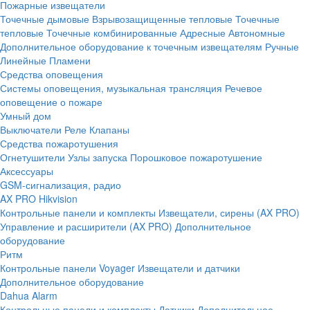
Пожарные извещатели
Точечные дымовые
Взрывозащищенные тепловые
Точечные
тепловые
Точечные комбинированные
Адресные
Автономные
Дополнительное оборудование к точечным извещателям
Ручные
Линейные
Пламени
Средства оповещения
Системы оповещения, музыкальная трансляция
Речевое
оповещение о пожаре
Умный дом
Выключатели
Реле
Клапаны
Средства пожаротушения
Огнетушители
Узлы запуска
Порошковое пожаротушение
Аксессуары
GSM-сигнализация, радио
AX PRO Hikvision
Контрольные панели и комплекты
Извещатели, сирены (AX PRO)
Управление и расширители (AX PRO)
Дополнительное
оборудование
Ритм
Контрольные панели
Voyager
Извещатели и датчики
Дополнительное оборудование
Dahua Alarm
Контрольные панели и комплекты
Датчики
Дополнительное