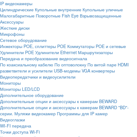
IP видеокамеры
Цилиндрические
Купольные внутренние
Купольные уличные
Малогабаритные
Поворотные
Fish Eye
Взрывозащищенные
Аксессуары
Жесткие диски
Микрофоны
Сетевое оборудование
Инжекторы POE, сплиттеры POE
Коммутаторы POE и сетевые
Удлинители POE
Удлинители Ethernet
Маршрутизаторы
Передача и преобразование видеосигнала
По коаксиальному кабелю
По оптоволокну
По витой паре
HDMI
разветвители и усилители
USB-модемы
VGA конвертеры
Видеопередатчики и видеоусилители
Мониторы
Мониторы LED/LCD
Дополнительное оборудование
Дополнительные опции и аксессуары к камерам BEWARD
Дополнительные опции и аксессуары к камерам BEWARD "BD"-
серии.
Муляжи видеокамер
Программы для IP камер
Видеоглазки
WI-FI передача
Точки доступа Wi-Fi