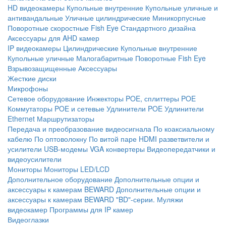
HD видеокамеры
Купольные внутренние
Купольные уличные и
антивандальные
Уличные цилиндрические
Миникорпусные
Поворотные скоростные
Fish Eye
Стандартного дизайна
Аксессуары для AHD камер
IP видеокамеры
Цилиндрические
Купольные внутренние
Купольные уличные
Малогабаритные
Поворотные
Fish Eye
Взрывозащищенные
Аксессуары
Жесткие диски
Микрофоны
Сетевое оборудование
Инжекторы POE, сплиттеры POE
Коммутаторы POE и сетевые
Удлинители POE
Удлинители
Ethernet
Маршрутизаторы
Передача и преобразование видеосигнала
По коаксиальному
кабелю
По оптоволокну
По витой паре
HDMI разветвители и
усилители
USB-модемы
VGA конвертеры
Видеопередатчики и
видеоусилители
Мониторы
Мониторы LED/LCD
Дополнительное оборудование
Дополнительные опции и
аксессуары к камерам BEWARD
Дополнительные опции и
аксессуары к камерам BEWARD "BD"-серии.
Муляжи
видеокамер
Программы для IP камер
Видеоглазки