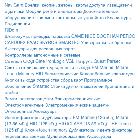
NaviGard
Брелки, кнопки, жетоны, карты доступа
Извещатели
и датчики
Модули реле и индикаторы
Дополнительное
оборудование
Приемно-контрольные устройства
Клавиатуры
Радиолинии
RiDom
Шлагбаумы, приводы, парковка
CAME
NICE
DOORHAN
PERCO
CARDDEX
FAAC
SKYROS
SMARTEC
Универсальные брелоки
Аксессуары для распашных ворот
Контроллеры автономные и сетевые
Сетевой СКУД
Gate
IronLogic
VGL Патруль
Quest
Parsec
Считыватели, клавиатуры, кнопки выхода
EM-Marine, Mifare,
Touch Memory
HID
Биометрические
Кодонаборные клавиатуры
Кнопки выхода
Устройства сбора карт
Программное
обеспечение Smartec
Стойки для считывателей
Кронштейны и
стойки
Замки, электрозащелки
Электромеханические
Электромагнитные
Электромеханические защелки
Электронные
Аксессуары
Идентификаторы и дубликаторы
EM-Marine (125 кГц)
Mifare
(13,56 мГц)
HID (125 кГц)
HID iCLASS (13,56 мГц)
UHF
Temic
(125 кГц)
Ключи touch memory
Дубликаторы
Идентификаторы
перезаписываемые
Мультиформатные
Аксессуары