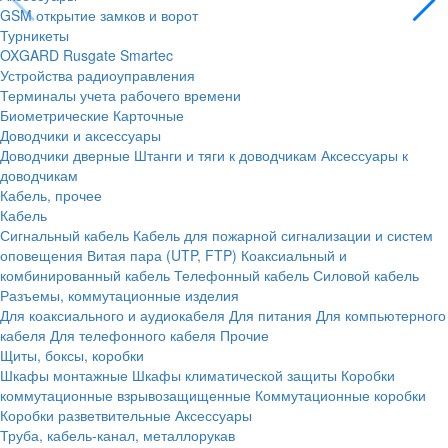
GSM открытие замков и ворот
Турникеты
OXGARD
Rusgate
Smartec
Устройства радиоуправления
Терминалы учета рабочего времени
Биометрические
Карточные
Доводчики и аксессуары
Доводчики дверные
Штанги и тяги к доводчикам
Аксессуары к
доводчикам
Кабель, прочее
Кабель
Сигнальный кабель
Кабель для пожарной сигнализации и систем
оповещения
Витая пара (UTP, FTP)
Коаксиальный и
комбинированный кабель
Телефонный кабель
Силовой кабель
Разъемы, коммутационные изделия
Для коаксиального и аудиокабеля
Для питания
Для компьютерного
кабеля
Для телефонного кабеля
Прочие
Щиты, боксы, коробки
Шкафы монтажные
Шкафы климатической защиты
Коробки
коммутационные взрывозащищенные
Коммутационные коробки
Коробки разветвительные
Аксессуары
Труба, кабель-канал, металлорукав