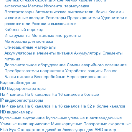
аксессуары
Метизы
Изолента, термоусадка
Электротовары
Автоматические выключатели, боксы
Клеммы
и клеммные колодки
Резисторы
Предохранители
Удлинители и
разветвители
Розетки и выключатели
Кабельный переход
Инструменты
Монтажные инструменты
Материалы для монтажа
Огнезащитные материалы
Аккумуляторы и элементы питания
Аккумуляторы
Элементы
питания
Дополнительное оборудование
Лампы аварийного освещения
Преобразователи напряжения
Устройства защиты
Разное
Блоки питания
Бесперебойные
Нерезервированные
Видеонаблюдение
HD Видеорегистраторы
На 4 канала
На 8 каналов
На 16 каналов и больше
IP видеорегистраторы
На 4 канала
На 8 каналов
На 16 каналов
На 32 и более каналов
HD видеокамеры
Купольные внутренние
Купольные уличные и антивандальные
Уличные цилиндрические
Миникорпусные
Поворотные скоростные
Fish Eye
Стандартного дизайна
Аксессуары для AHD камер