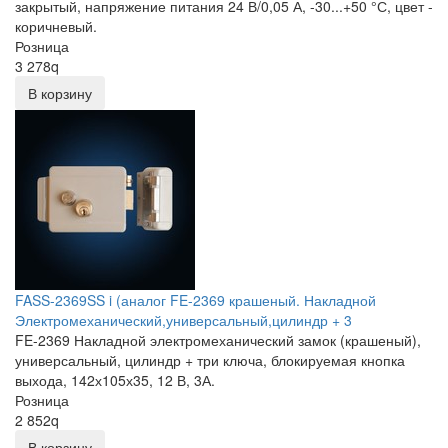
закрытый, напряжение питания 24 В/0,05 А, -30...+50 °С, цвет -
коричневый.
Розница
3 278
q
В корзину
FASS-2369SS i (аналог FE-2369 крашеный. Накладной
Электромеханический,универсальный,цилиндр + 3
FE-2369 Накладной электромеханический замок (крашеный),
универсальный, цилиндр + три ключа, блокируемая кнопка
выхода, 142х105х35, 12 В, 3А.
Розница
2 852
q
В корзину