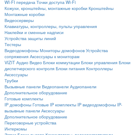
WI-FI передача
Точки доступа Wi-Fi
Кожухи, кронштейны, монтажные коробки
Кронштейны
Монтажные коробки
Видеосерверы
Клавиатуры, контроллеры, пульты управления
Наклейки и сменные надписи
Устройства защиты линий
Тестеры
Видеодомофоны
Мониторы домофонов
Устройства
сопряжения
Аксессуары к мониторам
VIZIT
Аудио
Видео
Блоки коммутации
Блоки управления
Блоки
диспетчерского контроля
Блоки питания
Контроллеры
Аксессуары
Трубки
Вызывные панели
Видеопанели
Аудиопанели
Дополнительное оборудование
Готовые комплекты
IP домофоны
Готовые IP комплекты
IP видеодомофоны
IP-
вызывные панели
Аксессуары
Дополнительное оборудование
Переговорные устройства
Интеркомы
Элтис
Блоки вызова
Коммутаторы, видеоразветвители