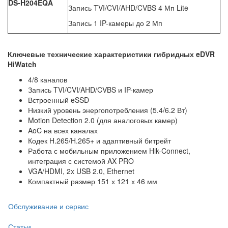
DS
-H
204EQA
Запись TVI/CVI/AHD/CVBS 4 Мп Lite
Запись 1 IP-камеры до 2 Мп
Ключевые технические характеристики гибридных eDVR
HiWatch
4/8 каналов
Запись TVI/CVI/AHD/CVBS и IP-камер
Встроенный eSSD
Низкий уровень энергопотребления (5.4/6.2 Вт)
Motion Detection 2.0 (для аналоговых камер)
AoC на всех каналах
Кодек H.265/H.265+ и адаптивный битрейт
Работа с мобильным приложением Hik-Connect,
интеграция с системой AX PRO
VGA/HDMI, 2x USB 2.0, Ethernet
Компактный размер 151 х 121 х 46 мм
Обслуживание и сервис
Статьи