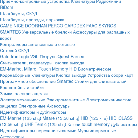
Приемно-контрольные устройства
Клавиатуры
Радиолинии
RiDom
Шлагбаумы, СКУД
Шлагбаумы, приводы, парковка
CAME
NICE
DOORHAN
PERCO
CARDDEX
FAAC
SKYROS
SMARTEC
Универсальные брелоки
Аксессуары для распашных
ворот
Контроллеры автономные и сетевые
Сетевой СКУД
Gate
IronLogic
VGL Патруль
Quest
Parsec
Считыватели, клавиатуры, кнопки выхода
EM-Marine, Mifare, Touch Memory
HID
Биометрические
Кодонаборные клавиатуры
Кнопки выхода
Устройства сбора карт
Программное обеспечение Smartec
Стойки для считывателей
Кронштейны и стойки
Замки, электрозащелки
Электромеханические
Электромагнитные
Электромеханические
защелки
Электронные
Аксессуары
Идентификаторы и дубликаторы
EM-Marine (125 кГц)
Mifare (13,56 мГц)
HID (125 кГц)
HID iCLASS
(13,56 мГц)
UHF
Temic (125 кГц)
Ключи touch memory
Дубликаторы
Идентификаторы перезаписываемые
Мультиформатные
Аксессуары