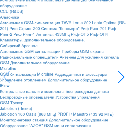
оборудование
CCU (R&DS)
Альтоника
Автономная GSM-сигнализация TAVR
Lonta 202
Lonta Optima (RS-
201)
Риф Стринг-200
Система "Консьерж"
Риф Ринг-701
Риф
Ринг-2
Риф Ринг-1
Антенны, 433МГц
Риф-ОП5
Риф-ОП4
Клавиатуры, дополнительное оборудование.
Сибирский Арсенал
Автономные GSM сигнализации
Приборы GSM охраны
Радиоканальные оповещатели
Антенны для усиления сигнала
GSM
Дополнительное оборудование
Microline
GSM cигнализации Microline
Радиодатчики и аксессуары
Управление отоплением
Дополнительное оборудование
iFlow
Контрольные панели и комплекты
Беспроводные датчики
Беспроводные оповещатели
Устройства управления
GSM Трекер
Jablotron (Чехия)
Jablotron 100
Oasis (868 МГц)
PROFI / Maestro (433,92 МГц)
Мониторинговая станция
Дополнительное оборудование
Оборудование "AZOR" GSM мини сигнализация