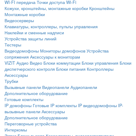
WI-FI передача
Точки доступа Wi-Fi
Кожухи, кронштейны, монтажные коробки
Кронштейны
Монтажные коробки
Видеосерверы
Клавиатуры, контроллеры, пульты управления
Наклейки и сменные надписи
Устройства защиты линий
Тестеры
Видеодомофоны
Мониторы домофонов
Устройства
сопряжения
Аксессуары к мониторам
VIZIT
Аудио
Видео
Блоки коммутации
Блоки управления
Блоки
диспетчерского контроля
Блоки питания
Контроллеры
Аксессуары
Трубки
Вызывные панели
Видеопанели
Аудиопанели
Дополнительное оборудование
Готовые комплекты
IP домофоны
Готовые IP комплекты
IP видеодомофоны
IP-
вызывные панели
Аксессуары
Дополнительное оборудование
Переговорные устройства
Интеркомы
Элтис
Блоки вызова
Коммутаторы, видеоразветвители