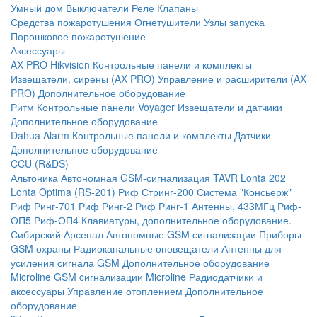
Умный дом
Выключатели
Реле
Клапаны
Средства пожаротушения
Огнетушители
Узлы запуска
Порошковое пожаротушение
Аксессуары
AX PRO Hikvision
Контрольные панели и комплекты
Извещатели, сирены (AX PRO)
Управление и расширители (AX
PRO)
Дополнительное оборудование
Ритм
Контрольные панели
Voyager
Извещатели и датчики
Дополнительное оборудование
Dahua Alarm
Контрольные панели и комплекты
Датчики
Дополнительное оборудование
CCU (R&DS)
Альтоника
Автономная GSM-сигнализация TAVR
Lonta 202
Lonta Optima (RS-201)
Риф Стринг-200
Система "Консьерж"
Риф Ринг-701
Риф Ринг-2
Риф Ринг-1
Антенны, 433МГц
Риф-
ОП5
Риф-ОП4
Клавиатуры, дополнительное оборудование.
Сибирский Арсенал
Автономные GSM сигнализации
Приборы
GSM охраны
Радиоканальные оповещатели
Антенны для
усиления сигнала GSM
Дополнительное оборудование
Microline
GSM cигнализации Microline
Радиодатчики и
аксессуары
Управление отоплением
Дополнительное
оборудование