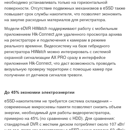
необходимо устанавливать только на горизонтальной
поверхности. Отсутствие подвижных механизмов в eSSD также
повышает срок службы накопителя, что позволяет экономить
на закупке расходных материалов для регистратора.
Модели eDVR HiWatch поддерживают работу с мобильным
приложением Hik-Connect для удаленного просмотра архива
на регистраторе и подключения к камерам в режиме
реального времени. Видеосистему на базе гибридного
регистратора HiWatch можно интегрировать с системой
охранной сигнализации AX PRO сразу в интерфейсе
приложения Hik-Connect, что даст возможность проводить
визуальную проверку территории с помощью камер при
получении от датчиков сигналов тревоги.
До 45% экономии электроэнергии
eSSD-накопителям не требуется система охлаждения –
современные микросхемы памяти позволяют снизить объем
энергии, необходимый для работы видеорегистратора,
примерно на 45% (по сравнению с HDD). Для сравнения:
стандартный DVR с жестким диском потребляет около 107 кВт/
ч за год, тогда как регистратору с eSSD нужно порядка 62 кВт/ч