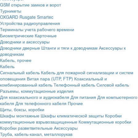
GSM открытие замков и ворот
Турникеты
OXGARD
Rusgate
Smartec
Устройства радиоуправления
Терминалы учета рабочего времени
Биометрические
Карточные
Доводчики и аксессуары
Доводчики дверные
Штанги и тяги к доводчикам
Аксессуары к
доводчикам
Кабель, прочее
Кабель
Сигнальный кабель
Кабель для пожарной сигнализации и систем
оповещения
Витая пара (UTP, FTP)
Коаксиальный и
комбинированный кабель
Телефонный кабель
Силовой кабель
Разъемы, коммутационные изделия
Для коаксиального и аудиокабеля
Для питания
Для компьютерного
кабеля
Для телефонного кабеля
Прочие
Щиты, боксы, коробки
Шкафы монтажные
Шкафы климатической защиты
Коробки
коммутационные взрывозащищенные
Коммутационные коробки
Коробки разветвительные
Аксессуары
Труба, кабель-канал, металлорукав