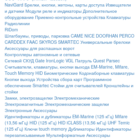
NaviGard
Брелки, кнопки, жетоны, карты доступа
Извещатели
и датчики
Модули реле и индикаторы
Дополнительное
оборудование
Приемно-контрольные устройства
Клавиатуры
Радиолинии
RiDom
Шлагбаумы, приводы, парковка
CAME
NICE
DOORHAN
PERCO
CARDDEX
FAAC
SKYROS
SMARTEC
Универсальные брелоки
Аксессуары для распашных ворот
Контроллеры автономные и сетевые
Сетевой СКУД
Gate
IronLogic
VGL Патруль
Quest
Parsec
Считыватели, клавиатуры, кнопки выхода
EM-Marine, Mifare,
Touch Memory
HID
Биометрические
Кодонаборные клавиатуры
Кнопки выхода
Устройства сбора карт
Программное
обеспечение Smartec
Стойки для считывателей
Кронштейны и
стойки
Замки, электрозащелки
Электромеханические
Электромагнитные
Электромеханические защелки
Электронные
Аксессуары
Идентификаторы и дубликаторы
EM-Marine (125 кГц)
Mifare
(13,56 мГц)
HID (125 кГц)
HID iCLASS (13,56 мГц)
UHF
Temic
(125 кГц)
Ключи touch memory
Дубликаторы
Идентификаторы
перезаписываемые
Мультиформатные
Аксессуары