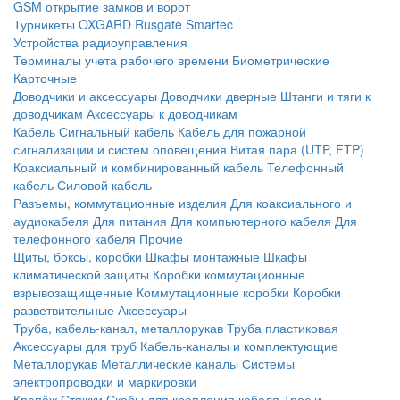
GSM открытие замков и ворот
Турникеты
OXGARD
Rusgate
Smartec
Устройства радиоуправления
Терминалы учета рабочего времени
Биометрические
Карточные
Доводчики и аксессуары
Доводчики дверные
Штанги и тяги к
доводчикам
Аксессуары к доводчикам
Кабель
Сигнальный кабель
Кабель для пожарной
сигнализации и систем оповещения
Витая пара (UTP, FTP)
Коаксиальный и комбинированный кабель
Телефонный
кабель
Силовой кабель
Разъемы, коммутационные изделия
Для коаксиального и
аудиокабеля
Для питания
Для компьютерного кабеля
Для
телефонного кабеля
Прочие
Щиты, боксы, коробки
Шкафы монтажные
Шкафы
климатической защиты
Коробки коммутационные
взрывозащищенные
Коммутационные коробки
Коробки
разветвительные
Аксессуары
Труба, кабель-канал, металлорукав
Труба пластиковая
Аксессуары для труб
Кабель-каналы и комплектующие
Металлорукав
Металлические каналы
Системы
электропроводки и маркировки
Крепёж
Стяжки
Скобы для крепления кабеля
Трос и