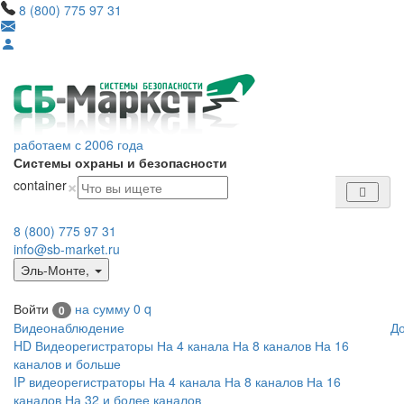
8 (800) 775 97 31
работаем с 2006 года
Системы охраны и безопасности
×
container
8 (800) 775 97 31
info@sb-market.ru
Эль-Монте
,
Войти
на сумму
0
q
0
Видеонаблюдение
Д
HD Видеорегистраторы
На 4 канала
На 8 каналов
На 16
каналов и больше
IP видеорегистраторы
На 4 канала
На 8 каналов
На 16
каналов
На 32 и более каналов