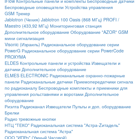
iFlow
Контрольные панели и комплекты
Беспроводные датчики
Беспроводные оповещатели
Устройства управления
GSM Трекер
Jablotron (Чехия)
Jablotron 100
Oasis (868 МГц)
PROFI /
Maestro (433,92 МГц)
Мониторинговая станция
Дополнительное оборудование
Оборудование "AZOR" GSM
мини сигнализация
Visonic (Израиль)
Радиоканальное оборудование серии
PowerG
Радиоканальное оборудование серии PowerCode
PROXYMA
ELDES
Контрольные панели и устройства
Извещатели и
датчики
Дополнительное оборудование
ELMES ELECTRONIC
Радиоканальные охранно-пожарные
панели
Радиоканальные датчики
Приемопередатчики сигнала
по радиоканалу
Беспроводные комплекты и приемники для
управления рольставнями и воротами
Дополнительное
оборудование
Риэлта Радиоканал
Извещатели
Пульты и доп. оборудование
Брелки
Радио тревожные кнопки
НТЦ "ТЕКО"
Радиоканальная система "Астра-Zитадель"
Радиоканальная система "Астра"
ООО "ИПРо" (Умный Часовой)