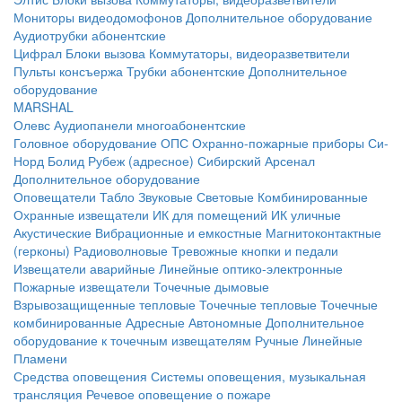
Мониторы видеодомофонов
Дополнительное оборудование
Аудиотрубки абонентские
Цифрал
Блоки вызова
Коммутаторы, видеоразветвители
Пульты консъержа
Трубки абонентские
Дополнительное
оборудование
MARSHAL
Олевс
Аудиопанели многоабонентские
Головное оборудование ОПС
Охранно-пожарные приборы
Си-
Норд
Болид
Рубеж (адресное)
Сибирский Арсенал
Дополнительное оборудование
Оповещатели
Табло
Звуковые
Световые
Комбинированные
Охранные извещатели
ИК для помещений
ИК уличные
Акустические
Вибрационные и емкостные
Магнитоконтактные
(герконы)
Радиоволновые
Тревожные кнопки и педали
Извещатели аварийные
Линейные оптико-электронные
Пожарные извещатели
Точечные дымовые
Взрывозащищенные тепловые
Точечные тепловые
Точечные
комбинированные
Адресные
Автономные
Дополнительное
оборудование к точечным извещателям
Ручные
Линейные
Пламени
Средства оповещения
Системы оповещения, музыкальная
трансляция
Речевое оповещение о пожаре