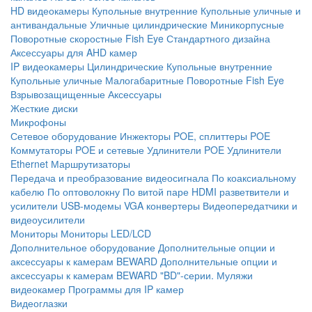
HD видеокамеры
Купольные внутренние
Купольные уличные и
антивандальные
Уличные цилиндрические
Миникорпусные
Поворотные скоростные
Fish Eye
Стандартного дизайна
Аксессуары для AHD камер
IP видеокамеры
Цилиндрические
Купольные внутренние
Купольные уличные
Малогабаритные
Поворотные
Fish Eye
Взрывозащищенные
Аксессуары
Жесткие диски
Микрофоны
Сетевое оборудование
Инжекторы POE, сплиттеры POE
Коммутаторы POE и сетевые
Удлинители POE
Удлинители
Ethernet
Маршрутизаторы
Передача и преобразование видеосигнала
По коаксиальному
кабелю
По оптоволокну
По витой паре
HDMI разветвители и
усилители
USB-модемы
VGA конвертеры
Видеопередатчики и
видеоусилители
Мониторы
Мониторы LED/LCD
Дополнительное оборудование
Дополнительные опции и
аксессуары к камерам BEWARD
Дополнительные опции и
аксессуары к камерам BEWARD "BD"-серии.
Муляжи
видеокамер
Программы для IP камер
Видеоглазки