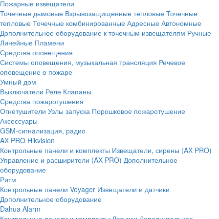
Пожарные извещатели
Точечные дымовые
Взрывозащищенные тепловые
Точечные
тепловые
Точечные комбинированные
Адресные
Автономные
Дополнительное оборудование к точечным извещателям
Ручные
Линейные
Пламени
Средства оповещения
Системы оповещения, музыкальная трансляция
Речевое
оповещение о пожаре
Умный дом
Выключатели
Реле
Клапаны
Средства пожаротушения
Огнетушители
Узлы запуска
Порошковое пожаротушение
Аксессуары
GSM-сигнализация, радио
AX PRO Hikvision
Контрольные панели и комплекты
Извещатели, сирены (AX PRO)
Управление и расширители (AX PRO)
Дополнительное
оборудование
Ритм
Контрольные панели
Voyager
Извещатели и датчики
Дополнительное оборудование
Dahua Alarm
Контрольные панели и комплекты
Датчики
Дополнительное