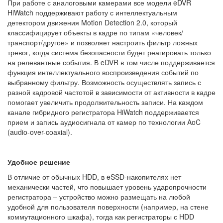
При работе с аналоговыми камерами все модели eDVR
HiWatch поддерживают работу с интеллектуальным
детектором движения Motion Detection 2.0, который
классифицирует объекты в кадре по типам «человек/
транспорт/другое» и позволяет настроить фильтр ложных
тревог, когда система безопасности будет реагировать только
на релевантные события. В eDVR в том числе поддерживается
функция интеллектуального воспроизведения событий по
выбранному фильтру. Возможность осуществлять запись с
разной кадровой частотой в зависимости от активности в кадре
помогает увеличить продолжительность записи. На каждом
канале гибридного регистратора HiWatch поддерживается
прием и запись аудиосигнала от камер по технологии AoC
(audio-over-coaxial).
Удобное решение
В отличие от обычных HDD, в eSSD-накопителях нет
механически частей, что повышает уровень ударопрочности
регистратора – устройство можно размещать на любой
удобной для пользователя поверхности (например, на стене
коммутационного шкафа), тогда как регистраторы с HDD