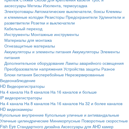
аксессуары
Метизы
Изолента, термоусадка
Электротовары
Автоматические выключатели, боксы
Клеммы
и клеммные колодки
Резисторы
Предохранители
Удлинители и
разветвители
Розетки и выключатели
Кабельный переход
Инструменты
Монтажные инструменты
Материалы для монтажа
Огнезащитные материалы
Аккумуляторы и элементы питания
Аккумуляторы
Элементы
питания
Дополнительное оборудование
Лампы аварийного освещения
Преобразователи напряжения
Устройства защиты
Разное
Блоки питания
Бесперебойные
Нерезервированные
Видеонаблюдение
HD Видеорегистраторы
На 4 канала
На 8 каналов
На 16 каналов и больше
IP видеорегистраторы
На 4 канала
На 8 каналов
На 16 каналов
На 32 и более каналов
HD видеокамеры
Купольные внутренние
Купольные уличные и антивандальные
Уличные цилиндрические
Миникорпусные
Поворотные скоростные
Fish Eye
Стандартного дизайна
Аксессуары для AHD камер