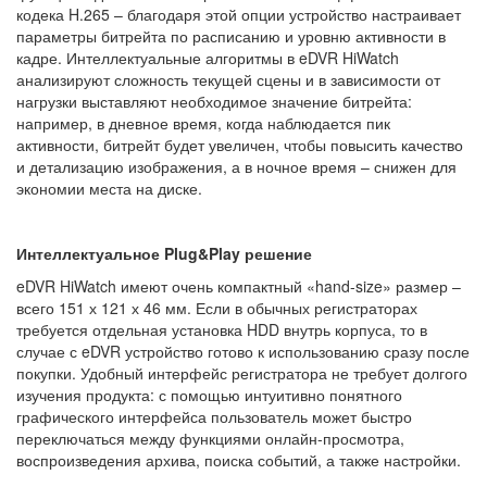
кодека H.265 – благодаря этой опции устройство настраивает
параметры битрейта по расписанию и уровню активности в
кадре. Интеллектуальные алгоритмы в eDVR HiWatch
анализируют сложность текущей сцены и в зависимости от
нагрузки выставляют необходимое значение битрейта:
например, в дневное время, когда наблюдается пик
активности, битрейт будет увеличен, чтобы повысить качество
и детализацию изображения, а в ночное время – снижен для
экономии места на диске.
Интеллектуальное Plug
&Play
решение
eDVR HiWatch имеют очень компактный «hand-size» размер –
всего 151 х 121 х 46 мм. Если в обычных регистраторах
требуется отдельная установка HDD внутрь корпуса, то в
случае с eDVR устройство готово к использованию сразу после
покупки. Удобный интерфейс регистратора не требует долгого
изучения продукта: с помощью интуитивно понятного
графического интерфейса пользователь может быстро
переключаться между функциями онлайн-просмотра,
воспроизведения архива, поиска событий, а также настройки.