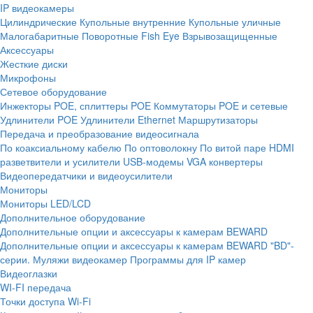
IP видеокамеры
Цилиндрические
Купольные внутренние
Купольные уличные
Малогабаритные
Поворотные
Fish Eye
Взрывозащищенные
Аксессуары
Жесткие диски
Микрофоны
Сетевое оборудование
Инжекторы POE, сплиттеры POE
Коммутаторы POE и сетевые
Удлинители POE
Удлинители Ethernet
Маршрутизаторы
Передача и преобразование видеосигнала
По коаксиальному кабелю
По оптоволокну
По витой паре
HDMI
разветвители и усилители
USB-модемы
VGA конвертеры
Видеопередатчики и видеоусилители
Мониторы
Мониторы LED/LCD
Дополнительное оборудование
Дополнительные опции и аксессуары к камерам BEWARD
Дополнительные опции и аксессуары к камерам BEWARD "BD"-
серии.
Муляжи видеокамер
Программы для IP камер
Видеоглазки
WI-FI передача
Точки доступа Wi-Fi