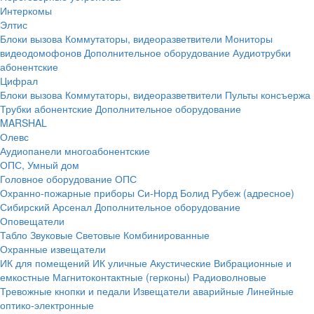
Интеркомы
Элтис
Блоки вызова
Коммутаторы, видеоразветвители
Мониторы
видеодомофонов
Дополнительное оборудование
Аудиотрубки
абонентские
Цифрал
Блоки вызова
Коммутаторы, видеоразветвители
Пульты консъержа
Трубки абонентские
Дополнительное оборудование
MARSHAL
Олевс
Аудиопанели многоабонентские
ОПС, Умный дом
Головное оборудование ОПС
Охранно-пожарные приборы
Си-Норд
Болид
Рубеж (адресное)
Сибирский Арсенал
Дополнительное оборудование
Оповещатели
Табло
Звуковые
Световые
Комбинированные
Охранные извещатели
ИК для помещений
ИК уличные
Акустические
Вибрационные и
емкостные
Магнитоконтактные (герконы)
Радиоволновые
Тревожные кнопки и педали
Извещатели аварийные
Линейные
оптико-электронные