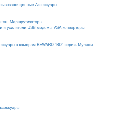
рывозащищенные
Аксессуары
ernet
Маршрутизаторы
и и усилители
USB-модемы
VGA конвертеры
ессуары к камерам BEWARD "BD"-серии.
Муляжи
ксессуары