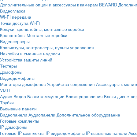
Дополнительные опции и аксессуары к камерам BEWARD
Дополнит
Видеоглазки
WI-FI передача
Точки доступа Wi-Fi
Кожухи, кронштейны, монтажные коробки
Кронштейны
Монтажные коробки
Видеосерверы
Клавиатуры, контроллеры, пульты управления
Наклейки и сменные надписи
Устройства защиты линий
Тестеры
Домофоны
Видеодомофоны
Мониторы домофонов
Устройства сопряжения
Аксессуары к мони
VIZIT
Аудио
Видео
Блоки коммутации
Блоки управления
Блоки диспетче
Трубки
Вызывные панели
Видеопанели
Аудиопанели
Дополнительное оборудование
Готовые комплекты
IP домофоны
Готовые IP комплекты
IP видеодомофоны
IP-вызывные панели
Акс