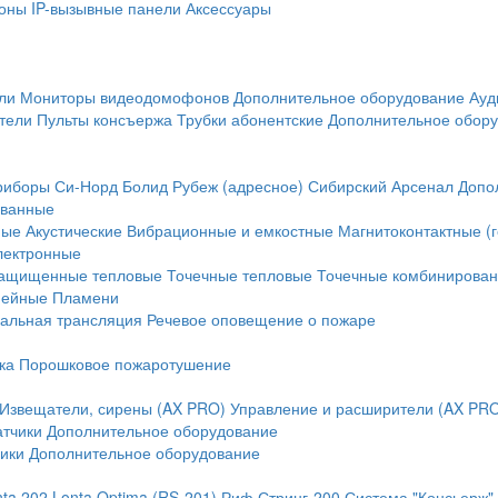
оны
IP-вызывные панели
Аксессуары
ли
Мониторы видеодомофонов
Дополнительное оборудование
Ауд
тели
Пульты консъержа
Трубки абонентские
Дополнительное обор
риборы
Си-Норд
Болид
Рубеж (адресное)
Сибирский Арсенал
Допо
ванные
ные
Акустические
Вибрационные и емкостные
Магнитоконтактные (
лектронные
ащищенные тепловые
Точечные тепловые
Точечные комбинирова
нейные
Пламени
альная трансляция
Речевое оповещение о пожаре
ка
Порошковое пожаротушение
Извещатели, сирены (AX PRO)
Управление и расширители (AX PR
атчики
Дополнительное оборудование
ики
Дополнительное оборудование
nta 202
Lonta Optima (RS-201)
Риф Стринг-200
Система "Консьерж"