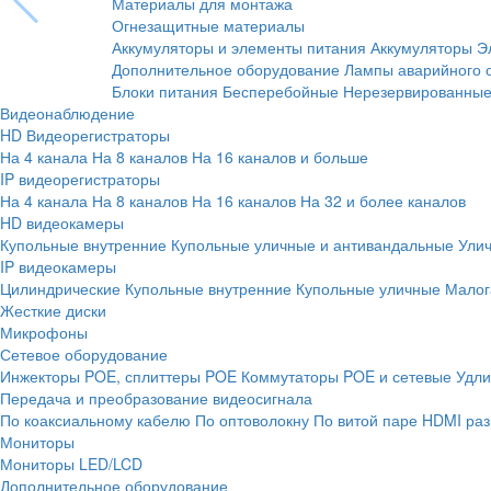
Материалы для монтажа
Огнезащитные материалы
Аккумуляторы и элементы питания
Аккумуляторы
Э
Дополнительное оборудование
Лампы аварийного 
Блоки питания
Бесперебойные
Нерезервированны
Видеонаблюдение
HD Видеорегистраторы
На 4 канала
На 8 каналов
На 16 каналов и больше
IP видеорегистраторы
На 4 канала
На 8 каналов
На 16 каналов
На 32 и более каналов
HD видеокамеры
Купольные внутренние
Купольные уличные и антивандальные
Ули
IP видеокамеры
Цилиндрические
Купольные внутренние
Купольные уличные
Малог
Жесткие диски
Микрофоны
Сетевое оборудование
Инжекторы POE, сплиттеры POE
Коммутаторы POE и сетевые
Удли
Передача и преобразование видеосигнала
По коаксиальному кабелю
По оптоволокну
По витой паре
HDMI раз
Мониторы
Мониторы LED/LCD
Дополнительное оборудование