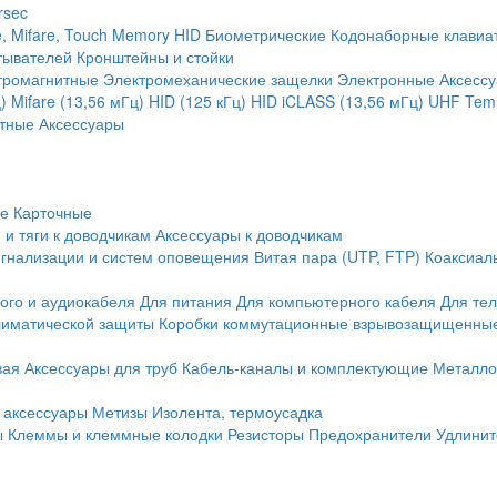
rsec
, Mifare, Touch Memory
HID
Биометрические
Кодонаборные клавиа
тывателей
Кронштейны и стойки
тромагнитные
Электромеханические защелки
Электронные
Аксесс
)
Mifare (13,56 мГц)
HID (125 кГц)
HID iCLASS (13,56 мГц)
UHF
Temi
тные
Аксессуары
ие
Карточные
 и тяги к доводчикам
Аксессуары к доводчикам
игнализации и систем оповещения
Витая пара (UTP, FTP)
Коаксиал
ого и аудиокабеля
Для питания
Для компьютерного кабеля
Для те
иматической защиты
Коробки коммутационные взрывозащищенны
вая
Аксессуары для труб
Кабель-каналы и комплектующие
Металло
 аксессуары
Метизы
Изолента, термоусадка
ы
Клеммы и клеммные колодки
Резисторы
Предохранители
Удлинит