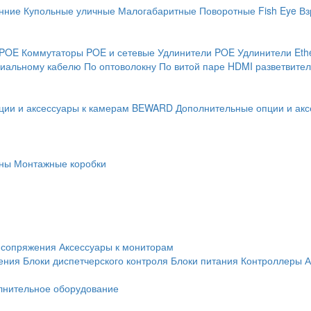
нние
Купольные уличные
Малогабаритные
Поворотные
Fish Eye
Вз
 POE
Коммутаторы POE и сетевые
Удлинители POE
Удлинители Eth
сиальному кабелю
По оптоволокну
По витой паре
HDMI разветвител
ции и аксессуары к камерам BEWARD
Дополнительные опции и акс
ны
Монтажные коробки
 сопряжения
Аксессуары к мониторам
ения
Блоки диспетчерского контроля
Блоки питания
Контроллеры
А
лнительное оборудование