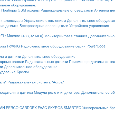
льное оборудование.
и
Приборы GSM охраны
Радиоканальные оповещатели
Антенны дл
 и аксессуары
Управление отоплением
Дополнительное оборудова
ые датчики
Беспроводные оповещатели
Устройства управления
FI / Maestro (433,92 МГц)
Мониторинговая станция
Дополнительно
ерии PowerG
Радиоканальное оборудование серии PowerCode
ли и датчики
Дополнительное оборудование
жарные панели
Радиоканальные датчики
Приемопередатчики сигна
ми
Дополнительное оборудование
рудование
Брелки
ель"
Радиоканальная система "Астра"
вещатели и датчики
Модули реле и индикаторы
Дополнительное об
AN
PERCO
CARDDEX
FAAC
SKYROS
SMARTEC
Универсальные бр