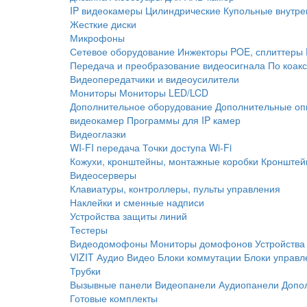
IP видеокамеры
Цилиндрические
Купольные внутре
Жесткие диски
Микрофоны
Сетевое оборудование
Инжекторы POE, сплиттеры
Передача и преобразование видеосигнала
По коак
Видеопередатчики и видеоусилители
Мониторы
Мониторы LED/LCD
Дополнительное оборудование
Дополнительные оп
видеокамер
Программы для IP камер
Видеоглазки
WI-FI передача
Точки доступа Wi-Fi
Кожухи, кронштейны, монтажные коробки
Кронштей
Видеосерверы
Клавиатуры, контроллеры, пульты управления
Наклейки и сменные надписи
Устройства защиты линий
Тестеры
Видеодомофоны
Мониторы домофонов
Устройства
VIZIT
Аудио
Видео
Блоки коммутации
Блоки управл
Трубки
Вызывные панели
Видеопанели
Аудиопанели
Допо
Готовые комплекты