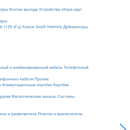
туры
Кнопки выхода
Устройства сбора карт
уары
c (125 кГц)
Ключи touch memory
Дубликаторы
ьный и комбинированный кабель
Телефонный
лефонного кабеля
Прочие
е
Коммутационные коробки
Коробки
рукав
Металлические каналы
Системы
ели и разветвители
Розетки и выключатели