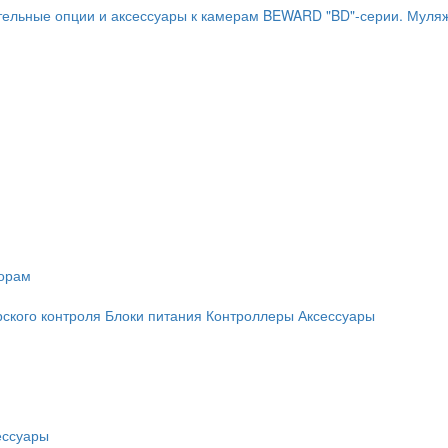
ельные опции и аксессуары к камерам BEWARD "BD"-серии.
Муляж
торам
рского контроля
Блоки питания
Контроллеры
Аксессуары
ессуары