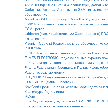
433МГц
Риф-ОП5
Риф-ОП4
Клавиатуры, дополните
Сибирский Арсенал
Автономные GSM сигнализаци
оборудование
Microline
GSM cигнализации Microline
Радиодатчики
iFlow
Контрольные панели и комплекты
Беспроводн
GSM Трекер
Jablotron (Чехия)
Jablotron 100
Oasis (868 МГц)
PRO
сигнализация
Visonic (Израиль)
Радиоканальное оборудование с
PROXYMA
ELDES
Контрольные панели и устройства
Извещате
ELMES ELECTRONIC
Радиоканальные охранно-по
приемники для управления рольставнями и ворота
Риэлта Радиоканал
Извещатели
Пульты и доп. обо
Радио тревожные кнопки
НТЦ "ТЕКО"
Радиоканальная система "Астра-Zитад
ООО "ИПРо" (Умный Часовой)
NaviGard
Брелки, кнопки, жетоны, карты доступа
Из
Клавиатуры
Радиолинии
RiDom
Шлагбаумы, приводы, парковка
CAME
NICE
DOORH
Контроллеры автономные и сетевые