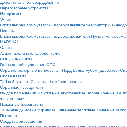
Дополнительное оборудование
Переговорные устройства
Интеркомы
Элтис
Блоки вызова
Коммутаторы, видеоразветвители
Мониторы видеод
Цифрал
Блоки вызова
Коммутаторы, видеоразветвители
Пульты консъержа
MARSHAL
Олевс
Аудиопанели многоабонентские
ОПС, Умный дом
Головное оборудование ОПС
Охранно-пожарные приборы
Си-Норд
Болид
Рубеж (адресное)
Сиб
Оповещатели
Табло
Звуковые
Световые
Комбинированные
Охранные извещатели
ИК для помещений
ИК уличные
Акустические
Вибрационные и емк
электронные
Пожарные извещатели
Точечные дымовые
Взрывозащищенные тепловые
Точечные тепло
Пламени
Средства оповещения
Системы оповещения, музыкальная трансляция
Речевое оповещен