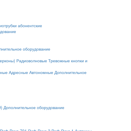
иотрубки абонентские
удование
лнительное оборудование
герконы)
Радиоволновые
Тревожные кнопки и
нные
Адресные
Автономные
Дополнительное
O)
Дополнительное оборудование
Риф Ринг-701
Риф Ринг-2
Риф Ринг-1
Антенны,