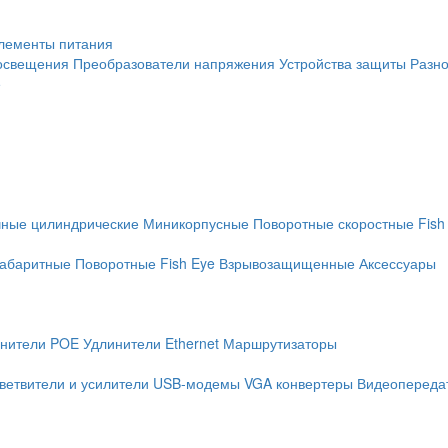
лементы питания
освещения
Преобразователи напряжения
Устройства защиты
Разн
е
чные цилиндрические
Миникорпусные
Поворотные скоростные
Fish
абаритные
Поворотные
Fish Eye
Взрывозащищенные
Аксессуары
нители POE
Удлинители Ethernet
Маршрутизаторы
ветвители и усилители
USB-модемы
VGA конвертеры
Видеопередат