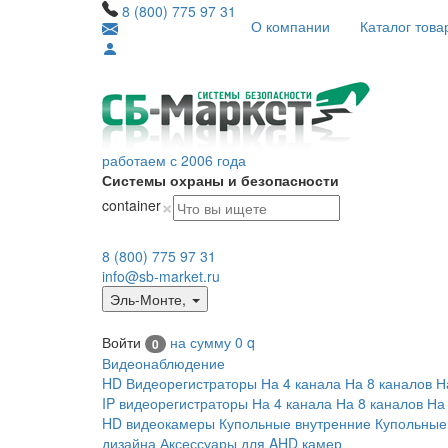
8 (800) 775 97 31
О компании
Каталог това
работаем с 2006 года
Системы охраны и безопасности
×
container
8 (800) 775 97 31
info@sb-market.ru
Эль-Монте
,
Войти
на сумму
0
q
0
Видеонаблюдение
HD Видеорегистраторы
На 4 канала
На 8 каналов
Н
IP видеорегистраторы
На 4 канала
На 8 каналов
На
HD видеокамеры
Купольные внутренние
Купольные
дизайна
Аксессуары для AHD камер