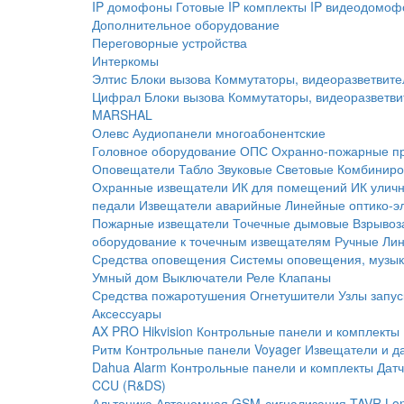
IP домофоны
Готовые IP комплекты
IP видеодомоф
Дополнительное оборудование
Переговорные устройства
Интеркомы
Элтис
Блоки вызова
Коммутаторы, видеоразветвите
Цифрал
Блоки вызова
Коммутаторы, видеоразветви
MARSHAL
Олевс
Аудиопанели многоабонентские
Головное оборудование ОПС
Охранно-пожарные п
Оповещатели
Табло
Звуковые
Световые
Комбиниро
Охранные извещатели
ИК для помещений
ИК улич
педали
Извещатели аварийные
Линейные оптико-э
Пожарные извещатели
Точечные дымовые
Взрывоз
оборудование к точечным извещателям
Ручные
Ли
Средства оповещения
Системы оповещения, музык
Умный дом
Выключатели
Реле
Клапаны
Средства пожаротушения
Огнетушители
Узлы запус
Аксессуары
AX PRO Hikvision
Контрольные панели и комплекты
Ритм
Контрольные панели
Voyager
Извещатели и д
Dahua Alarm
Контрольные панели и комплекты
Датч
CCU (R&DS)
Альтоника
Автономная GSM-сигнализация TAVR
Lo