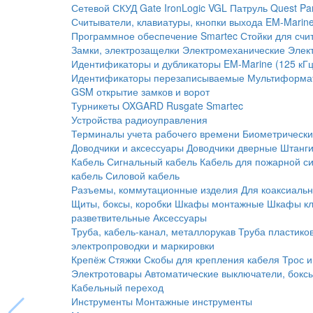
Сетевой СКУД
Gate
IronLogic
VGL Патруль
Quest
Pa
Считыватели, клавиатуры, кнопки выхода
EM-Marine
Программное обеспечение Smartec
Стойки для счи
Замки, электрозащелки
Электромеханические
Элек
Идентификаторы и дубликаторы
EM-Marine (125 кГц
Идентификаторы перезаписываемые
Мультиформа
GSM открытие замков и ворот
Турникеты
OXGARD
Rusgate
Smartec
Устройства радиоуправления
Терминалы учета рабочего времени
Биометрическ
Доводчики и аксессуары
Доводчики дверные
Штанги
Кабель
Сигнальный кабель
Кабель для пожарной с
кабель
Силовой кабель
Разъемы, коммутационные изделия
Для коаксиальн
Щиты, боксы, коробки
Шкафы монтажные
Шкафы кл
разветвительные
Аксессуары
Труба, кабель-канал, металлорукав
Труба пластико
электропроводки и маркировки
Крепёж
Стяжки
Скобы для крепления кабеля
Трос и
Электротовары
Автоматические выключатели, бокс
Кабельный переход
Инструменты
Монтажные инструменты