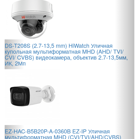
N
DS-T208S (2.7-13,5 mm) HiWatch Уличная
м
купольная мультиформатная MHD (AHD/ TVI/
в
CVI/ CVBS) видеокамера, объектив 2.7-13,5мм,
ИК, 2Мп
,
F
ц
T
в
EZ-HAC-B5B20P-A-0360B EZ-IP Уличная
мультиформатная MHD (CVI/TVI/AHD/CVBS)