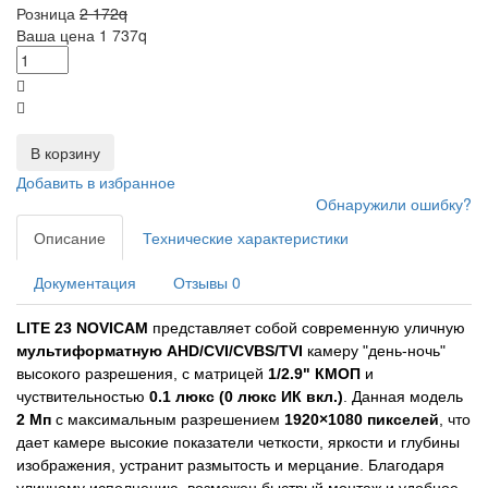
Розница
2 172
q
Ваша цена
1 737
q
В корзину
Добавить в избранное
Обнаружили ошибку?
Описание
Технические характеристики
Документация
Отзывы
0
LITE 23 NOVICAM
представляет собой современную уличную
мультиформатную AHD/CVI/CVBS/TVI
камеру "день-ночь"
высокого разрешения, с матрицей
1/2.9" КМОП
и
чуствительностью
0.1 люкс (0 люкс ИК вкл.)
. Данная модель
2 Мп
с максимальным разрешением
1920×1080 пикселей
, что
дает камере высокие показатели четкости, яркости и глубины
изображения, устранит размытость и мерцание. Благодаря