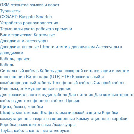
GSM открытие замков и ворот
Турникеты
OXGARD
Rusgate
Smartec
Устройства радиоуправления
Терминалы учета рабочего времени
Биометрические
Карточные
Доводчики и аксессуары
Доводчики дверные
Штанги и тяги к доводчикам
Аксессуары к
доводчикам
Кабель, прочее
Кабель
Сигнальный кабель
Кабель для пожарной сигнализации и систем
оповещения
Витая пара (UTP, FTP)
Коаксиальный и
комбинированный кабель
Телефонный кабель
Силовой кабель
Разъемы, коммутационные изделия
Для коаксиального и аудиокабеля
Для питания
Для компьютерного
кабеля
Для телефонного кабеля
Прочие
Щиты, боксы, коробки
Шкафы монтажные
Шкафы климатической защиты
Коробки
коммутационные взрывозащищенные
Коммутационные коробки
Коробки разветвительные
Аксессуары
Труба, кабель-канал, металлорукав