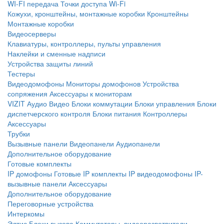
WI-FI передача
Точки доступа Wi-Fi
Кожухи, кронштейны, монтажные коробки
Кронштейны
Монтажные коробки
Видеосерверы
Клавиатуры, контроллеры, пульты управления
Наклейки и сменные надписи
Устройства защиты линий
Тестеры
Видеодомофоны
Мониторы домофонов
Устройства
сопряжения
Аксессуары к мониторам
VIZIT
Аудио
Видео
Блоки коммутации
Блоки управления
Блоки
диспетчерского контроля
Блоки питания
Контроллеры
Аксессуары
Трубки
Вызывные панели
Видеопанели
Аудиопанели
Дополнительное оборудование
Готовые комплекты
IP домофоны
Готовые IP комплекты
IP видеодомофоны
IP-
вызывные панели
Аксессуары
Дополнительное оборудование
Переговорные устройства
Интеркомы
Элтис
Блоки вызова
Коммутаторы, видеоразветвители