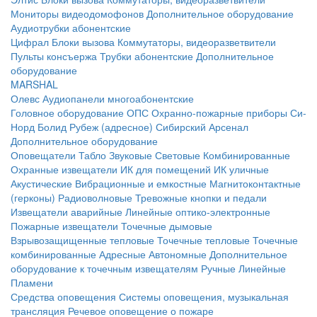
Мониторы видеодомофонов
Дополнительное оборудование
Аудиотрубки абонентские
Цифрал
Блоки вызова
Коммутаторы, видеоразветвители
Пульты консъержа
Трубки абонентские
Дополнительное
оборудование
MARSHAL
Олевс
Аудиопанели многоабонентские
Головное оборудование ОПС
Охранно-пожарные приборы
Си-
Норд
Болид
Рубеж (адресное)
Сибирский Арсенал
Дополнительное оборудование
Оповещатели
Табло
Звуковые
Световые
Комбинированные
Охранные извещатели
ИК для помещений
ИК уличные
Акустические
Вибрационные и емкостные
Магнитоконтактные
(герконы)
Радиоволновые
Тревожные кнопки и педали
Извещатели аварийные
Линейные оптико-электронные
Пожарные извещатели
Точечные дымовые
Взрывозащищенные тепловые
Точечные тепловые
Точечные
комбинированные
Адресные
Автономные
Дополнительное
оборудование к точечным извещателям
Ручные
Линейные
Пламени
Средства оповещения
Системы оповещения, музыкальная
трансляция
Речевое оповещение о пожаре