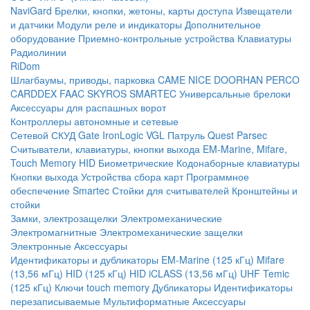
NaviGard
Брелки, кнопки, жетоны, карты доступа
Извещатели
и датчики
Модули реле и индикаторы
Дополнительное
оборудование
Приемно-контрольные устройства
Клавиатуры
Радиолинии
RiDom
Шлагбаумы, приводы, парковка
CAME
NICE
DOORHAN
PERCO
CARDDEX
FAAC
SKYROS
SMARTEC
Универсальные брелоки
Аксессуары для распашных ворот
Контроллеры автономные и сетевые
Сетевой СКУД
Gate
IronLogic
VGL Патруль
Quest
Parsec
Считыватели, клавиатуры, кнопки выхода
EM-Marine, Mifare,
Touch Memory
HID
Биометрические
Кодонаборные клавиатуры
Кнопки выхода
Устройства сбора карт
Программное
обеспечение Smartec
Стойки для считывателей
Кронштейны и
стойки
Замки, электрозащелки
Электромеханические
Электромагнитные
Электромеханические защелки
Электронные
Аксессуары
Идентификаторы и дубликаторы
EM-Marine (125 кГц)
Mifare
(13,56 мГц)
HID (125 кГц)
HID iCLASS (13,56 мГц)
UHF
Temic
(125 кГц)
Ключи touch memory
Дубликаторы
Идентификаторы
перезаписываемые
Мультиформатные
Аксессуары