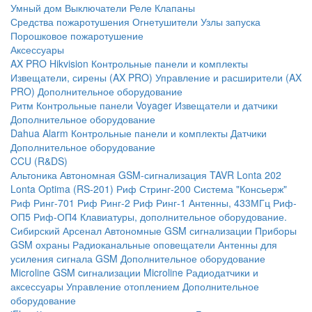
Умный дом
Выключатели
Реле
Клапаны
Средства пожаротушения
Огнетушители
Узлы запуска
Порошковое пожаротушение
Аксессуары
AX PRO Hikvision
Контрольные панели и комплекты
Извещатели, сирены (AX PRO)
Управление и расширители (AX
PRO)
Дополнительное оборудование
Ритм
Контрольные панели
Voyager
Извещатели и датчики
Дополнительное оборудование
Dahua Alarm
Контрольные панели и комплекты
Датчики
Дополнительное оборудование
CCU (R&DS)
Альтоника
Автономная GSM-сигнализация TAVR
Lonta 202
Lonta Optima (RS-201)
Риф Стринг-200
Система "Консьерж"
Риф Ринг-701
Риф Ринг-2
Риф Ринг-1
Антенны, 433МГц
Риф-
ОП5
Риф-ОП4
Клавиатуры, дополнительное оборудование.
Сибирский Арсенал
Автономные GSM сигнализации
Приборы
GSM охраны
Радиоканальные оповещатели
Антенны для
усиления сигнала GSM
Дополнительное оборудование
Microline
GSM cигнализации Microline
Радиодатчики и
аксессуары
Управление отоплением
Дополнительное
оборудование