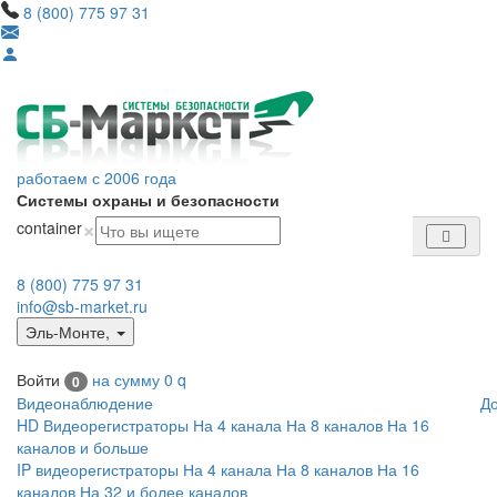
8 (800) 775 97 31
работаем с 2006 года
Системы охраны и безопасности
×
container
8 (800) 775 97 31
info@sb-market.ru
Эль-Монте
,
Войти
на сумму
0
q
0
Видеонаблюдение
Д
HD Видеорегистраторы
На 4 канала
На 8 каналов
На 16
каналов и больше
IP видеорегистраторы
На 4 канала
На 8 каналов
На 16
каналов
На 32 и более каналов