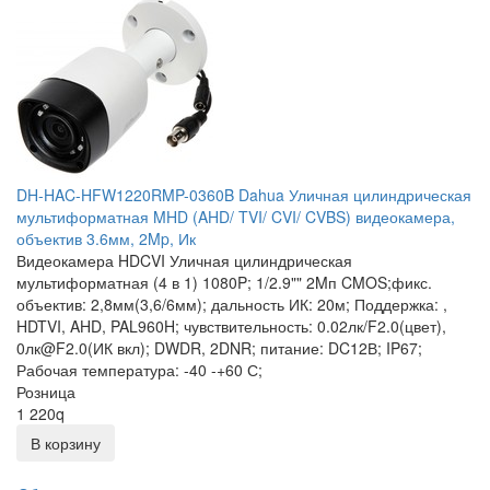
DH-HAC-HFW1220RMP-0360B Dahua Уличная цилиндрическая
мультиформатная MHD (AHD/ TVI/ CVI/ CVBS) видеокамера,
объектив 3.6мм, 2Mp, Ик
Видеокамера HDCVI Уличная цилиндрическая
мультиформатная (4 в 1) 1080P; 1/2.9"" 2Mп CMOS;фикс.
объектив: 2,8мм(3,6/6мм); дальность ИК: 20м; Поддержка: ,
HDTVI, AHD, PAL960H; чувствительность: 0.02лк/F2.0(цвет),
0лк@F2.0(ИК вкл); DWDR, 2DNR; питание: DC12В; IP67;
Рабочая температура: -40 -+60 С;
Розница
1 220
q
В корзину