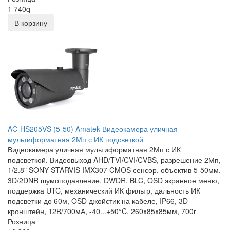
1 740
q
В корзину
AC-HS205VS (5-50) Amatek Видеокамера уличная
мультиформатная 2Мп с ИК подсветкой
Видеокамера уличная мультиформатная 2Мп с ИК
подсветкой. Видеовыход AHD/TVI/CVI/CVBS, разрешение 2Мп,
1/2.8ʺ SONY STARVIS IMX307 CMOS сенсор, объектив 5-50мм,
3D/2DNR шумоподавление, DWDR, BLC, OSD экранное меню,
поддержка UTC, механический ИК фильтр, дальность ИК
подсветки до 60м, OSD джойстик на кабеле, IP66, 3D
кронштейн, 12В/700мА, -40...+50°C, 260x85x85мм, 700г
Розница