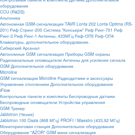
оборудование
CCU (R&DS)
Альтоника
Автономная GSM-сигнализация TAVR
Lonta 202
Lonta Optima (RS-
201)
Риф Стринг-200
Система "Консьерж"
Риф Ринг-701
Риф
Ринг-2
Риф Ринг-1
Антенны, 433МГц
Риф-ОП5
Риф-ОП4
Клавиатуры, дополнительное оборудование.
Сибирский Арсенал
Автономные GSM сигнализации
Приборы GSM охраны
Радиоканальные оповещатели
Антенны для усиления сигнала
GSM
Дополнительное оборудование
Microline
GSM cигнализации Microline
Радиодатчики и аксессуары
Управление отоплением
Дополнительное оборудование
iFlow
Контрольные панели и комплекты
Беспроводные датчики
Беспроводные оповещатели
Устройства управления
GSM Трекер
Jablotron (Чехия)
Jablotron 100
Oasis (868 МГц)
PROFI / Maestro (433,92 МГц)
Мониторинговая станция
Дополнительное оборудование
Оборудование "AZOR" GSM мини сигнализация