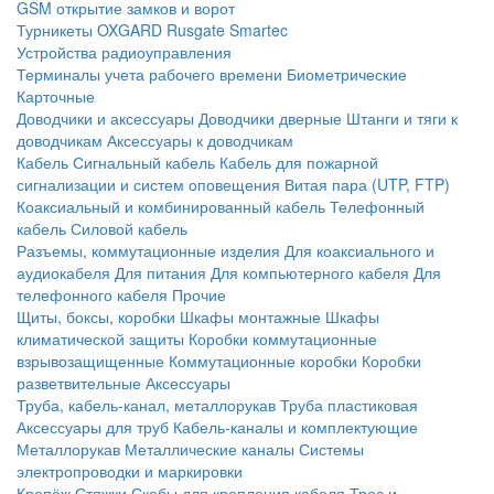
GSM открытие замков и ворот
Турникеты
OXGARD
Rusgate
Smartec
Устройства радиоуправления
Терминалы учета рабочего времени
Биометрические
Карточные
Доводчики и аксессуары
Доводчики дверные
Штанги и тяги к
доводчикам
Аксессуары к доводчикам
Кабель
Сигнальный кабель
Кабель для пожарной
сигнализации и систем оповещения
Витая пара (UTP, FTP)
Коаксиальный и комбинированный кабель
Телефонный
кабель
Силовой кабель
Разъемы, коммутационные изделия
Для коаксиального и
аудиокабеля
Для питания
Для компьютерного кабеля
Для
телефонного кабеля
Прочие
Щиты, боксы, коробки
Шкафы монтажные
Шкафы
климатической защиты
Коробки коммутационные
взрывозащищенные
Коммутационные коробки
Коробки
разветвительные
Аксессуары
Труба, кабель-канал, металлорукав
Труба пластиковая
Аксессуары для труб
Кабель-каналы и комплектующие
Металлорукав
Металлические каналы
Системы
электропроводки и маркировки
Крепёж
Стяжки
Скобы для крепления кабеля
Трос и