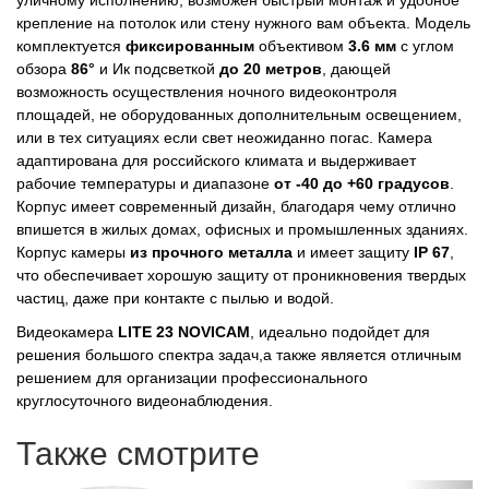
уличному исполнению, возможен быстрый монтаж и удобное
крепление на потолок или стену нужного вам объекта. Модель
комплектуется
фиксированным
объективом
3.6 мм
с углом
обзора
86°
и Ик подсветкой
до 20 метров
, дающей
возможность осуществления ночного видеоконтроля
площадей, не оборудованных дополнительным освещением,
или в тех ситуациях если свет неожиданно погас. Камера
адаптирована для российского климата и выдерживает
рабочие температуры и диапазоне
от -40 до +60 градусов
.
Корпус имеет современный дизайн, благодаря чему отлично
впишется в жилых домах, офисных и промышленных зданиях.
Корпус камеры
из прочного металла
и имеет защиту
IP 67
,
что обеспечивает хорошую защиту от проникновения твердых
частиц, даже при контакте с пылью и водой.
Видеокамера
LITE 23 NOVICAM
, идеально подойдет для
решения большого спектра задач,а также является отличным
решением для организации профессионального
круглосуточного видеонаблюдения.
Также смотрите