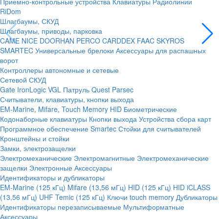
Приемно-контрольные устройства
Клавиатуры
Радиолинии
RiDom
Шлагбаумы, СКУД
Шлагбаумы, приводы, парковка
CAME
NICE
DOORHAN
PERCO
CARDDEX
FAAC
SKYROS
SMARTEC
Универсальные брелоки
Аксессуары для распашных
ворот
Контроллеры автономные и сетевые
Сетевой СКУД
Gate
IronLogic
VGL Патруль
Quest
Parsec
Считыватели, клавиатуры, кнопки выхода
EM-Marine, Mifare, Touch Memory
HID
Биометрические
Кодонаборные клавиатуры
Кнопки выхода
Устройства сбора карт
Программное обеспечение Smartec
Стойки для считывателей
Кронштейны и стойки
Замки, электрозащелки
Электромеханические
Электромагнитные
Электромеханические
защелки
Электронные
Аксессуары
Идентификаторы и дубликаторы
EM-Marine (125 кГц)
Mifare (13,56 мГц)
HID (125 кГц)
HID iCLASS
(13,56 мГц)
UHF
Temic (125 кГц)
Ключи touch memory
Дубликаторы
Идентификаторы перезаписываемые
Мультиформатные
Аксессуары