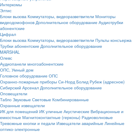
Интеркомы
Элтис
Блоки вызова
Коммутаторы, видеоразветвители
Мониторы
видеодомофонов
Дополнительное оборудование
Аудиотрубки
абонентские
Цифрал
Блоки вызова
Коммутаторы, видеоразветвители
Пульты консъержа
Трубки абонентские
Дополнительное оборудование
MARSHAL
Олевс
Аудиопанели многоабонентские
ОПС, Умный дом
Головное оборудование ОПС
Охранно-пожарные приборы
Си-Норд
Болид
Рубеж (адресное)
Сибирский Арсенал
Дополнительное оборудование
Оповещатели
Табло
Звуковые
Световые
Комбинированные
Охранные извещатели
ИК для помещений
ИК уличные
Акустические
Вибрационные и
емкостные
Магнитоконтактные (герконы)
Радиоволновые
Тревожные кнопки и педали
Извещатели аварийные
Линейные
оптико-электронные