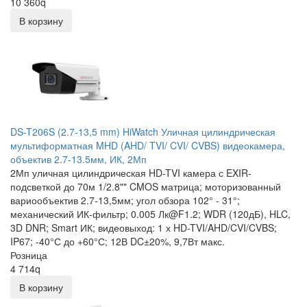
10 360
q
В корзину
DS-T206S (2.7-13,5 mm) HiWatch Уличная цилиндрическая
мультиформатная MHD (AHD/ TVI/ CVI/ CVBS) видеокамера,
объектив 2.7-13.5мм, ИК, 2Мп
2Мп уличная цилиндрическая HD-TVI камера с EXIR-
подсветкой до 70м 1/2.8"" CMOS матрица; моторизованный
вариообъектив 2.7-13,5мм; угол обзора 102° - 31°;
механический ИК-фильтр; 0.005 Лк@F1.2; WDR (120дБ), HLC,
3D DNR; Smart ИК; видеовыход: 1 х HD-TVI/AHD/CVI/CVBS;
IP67; -40°С до +60°С; 12В DC±20%, 9,7Вт макс.
Розница
4 714
q
В корзину