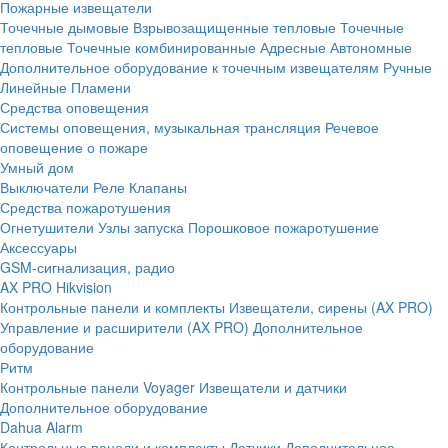
Пожарные извещатели
Точечные дымовые
Взрывозащищенные тепловые
Точечные
тепловые
Точечные комбинированные
Адресные
Автономные
Дополнительное оборудование к точечным извещателям
Ручные
Линейные
Пламени
Средства оповещения
Системы оповещения, музыкальная трансляция
Речевое
оповещение о пожаре
Умный дом
Выключатели
Реле
Клапаны
Средства пожаротушения
Огнетушители
Узлы запуска
Порошковое пожаротушение
Аксессуары
GSM-сигнализация, радио
AX PRO Hikvision
Контрольные панели и комплекты
Извещатели, сирены (AX PRO)
Управление и расширители (AX PRO)
Дополнительное
оборудование
Ритм
Контрольные панели
Voyager
Извещатели и датчики
Дополнительное оборудование
Dahua Alarm
Контрольные панели и комплекты
Датчики
Дополнительное