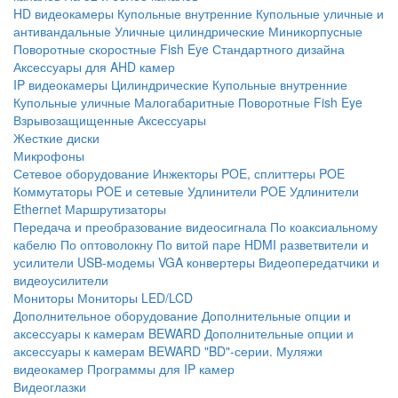
HD видеокамеры
Купольные внутренние
Купольные уличные и
антивандальные
Уличные цилиндрические
Миникорпусные
Поворотные скоростные
Fish Eye
Стандартного дизайна
Аксессуары для AHD камер
IP видеокамеры
Цилиндрические
Купольные внутренние
Купольные уличные
Малогабаритные
Поворотные
Fish Eye
Взрывозащищенные
Аксессуары
Жесткие диски
Микрофоны
Сетевое оборудование
Инжекторы POE, сплиттеры POE
Коммутаторы POE и сетевые
Удлинители POE
Удлинители
Ethernet
Маршрутизаторы
Передача и преобразование видеосигнала
По коаксиальному
кабелю
По оптоволокну
По витой паре
HDMI разветвители и
усилители
USB-модемы
VGA конвертеры
Видеопередатчики и
видеоусилители
Мониторы
Мониторы LED/LCD
Дополнительное оборудование
Дополнительные опции и
аксессуары к камерам BEWARD
Дополнительные опции и
аксессуары к камерам BEWARD "BD"-серии.
Муляжи
видеокамер
Программы для IP камер
Видеоглазки