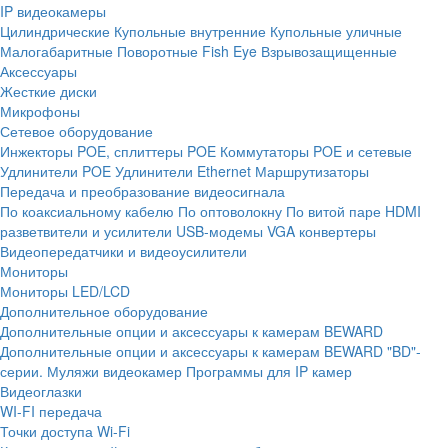
IP видеокамеры
Цилиндрические
Купольные внутренние
Купольные уличные
Малогабаритные
Поворотные
Fish Eye
Взрывозащищенные
Аксессуары
Жесткие диски
Микрофоны
Сетевое оборудование
Инжекторы POE, сплиттеры POE
Коммутаторы POE и сетевые
Удлинители POE
Удлинители Ethernet
Маршрутизаторы
Передача и преобразование видеосигнала
По коаксиальному кабелю
По оптоволокну
По витой паре
HDMI
разветвители и усилители
USB-модемы
VGA конвертеры
Видеопередатчики и видеоусилители
Мониторы
Мониторы LED/LCD
Дополнительное оборудование
Дополнительные опции и аксессуары к камерам BEWARD
Дополнительные опции и аксессуары к камерам BEWARD "BD"-
серии.
Муляжи видеокамер
Программы для IP камер
Видеоглазки
WI-FI передача
Точки доступа Wi-Fi