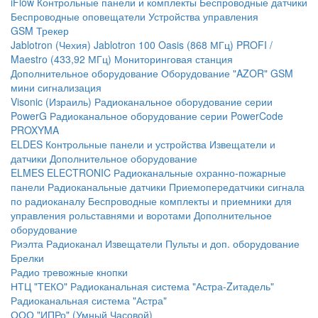
iFlow
Контрольные панели и комплекты
Беспроводные датчики
Беспроводные оповещатели
Устройства управления
GSM Трекер
Jablotron (Чехия)
Jablotron 100
Oasis (868 МГц)
PROFI /
Maestro (433,92 МГц)
Мониторинговая станция
Дополнительное оборудование
Оборудование "AZOR" GSM
мини сигнализация
Visonic (Израиль)
Радиоканальное оборудование серии
PowerG
Радиоканальное оборудование серии PowerCode
PROXYMA
ELDES
Контрольные панели и устройства
Извещатели и
датчики
Дополнительное оборудование
ELMES ELECTRONIC
Радиоканальные охранно-пожарные
панели
Радиоканальные датчики
Приемопередатчики сигнала
по радиоканалу
Беспроводные комплекты и приемники для
управления рольставнями и воротами
Дополнительное
оборудование
Риэлта Радиоканал
Извещатели
Пульты и доп. оборудование
Брелки
Радио тревожные кнопки
НТЦ "ТЕКО"
Радиоканальная система "Астра-Zитадель"
Радиоканальная система "Астра"
ООО "ИПРо" (Умный Часовой)