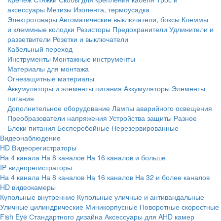
аксессуары
Метизы
Изолента, термоусадка
Электротовары
Автоматические выключатели, боксы
Клеммы
и клеммные колодки
Резисторы
Предохранители
Удлинители и
разветвители
Розетки и выключатели
Кабельный переход
Инструменты
Монтажные инструменты
Материалы для монтажа
Огнезащитные материалы
Аккумуляторы и элементы питания
Аккумуляторы
Элементы
питания
Дополнительное оборудование
Лампы аварийного освещения
Преобразователи напряжения
Устройства защиты
Разное
Блоки питания
Бесперебойные
Нерезервированные
Видеонаблюдение
HD Видеорегистраторы
На 4 канала
На 8 каналов
На 16 каналов и больше
IP видеорегистраторы
На 4 канала
На 8 каналов
На 16 каналов
На 32 и более каналов
HD видеокамеры
Купольные внутренние
Купольные уличные и антивандальные
Уличные цилиндрические
Миникорпусные
Поворотные скоростные
Fish Eye
Стандартного дизайна
Аксессуары для AHD камер