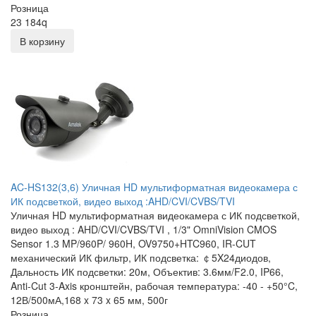
Розница
23 184
q
В корзину
AC‐HS132(3,6) Уличная HD мультиформатная видеокамера с
ИК подсветкой, видео выход :AHD/CVI/CVBS/TVI
Уличная HD мультиформатная видеокамера с ИК подсветкой,
видео выход : AHD/CVI/CVBS/TVI , 1/3" OmniVision CMOS
Sensor 1.3 MP/960P/ 960H, OV9750+HTC960, IR-CUT
механический ИК фильтр, ИК подсветка: ￠5X24диодов,
Дальность ИК подсветки: 20м, Объектив: 3.6мм/F2.0, IP66,
Anti-Cut 3-Axis кронштейн, рабочая температура: -40 - +50°C,
12В/500мА,168 x 73 x 65 мм, 500г
Розница