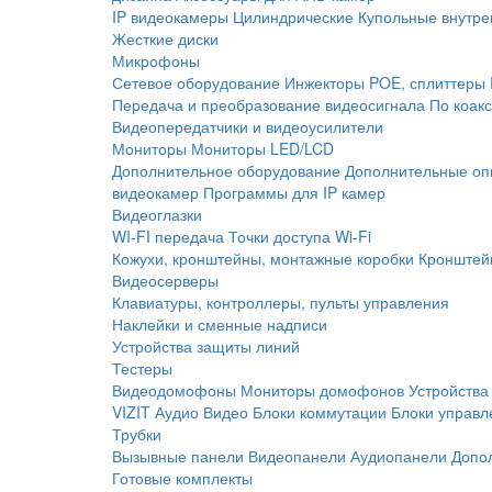
IP видеокамеры
Цилиндрические
Купольные внутре
Жесткие диски
Микрофоны
Сетевое оборудование
Инжекторы POE, сплиттеры
Передача и преобразование видеосигнала
По коак
Видеопередатчики и видеоусилители
Мониторы
Мониторы LED/LCD
Дополнительное оборудование
Дополнительные оп
видеокамер
Программы для IP камер
Видеоглазки
WI-FI передача
Точки доступа Wi-Fi
Кожухи, кронштейны, монтажные коробки
Кронштей
Видеосерверы
Клавиатуры, контроллеры, пульты управления
Наклейки и сменные надписи
Устройства защиты линий
Тестеры
Видеодомофоны
Мониторы домофонов
Устройства
VIZIT
Аудио
Видео
Блоки коммутации
Блоки управл
Трубки
Вызывные панели
Видеопанели
Аудиопанели
Допо
Готовые комплекты