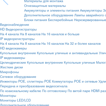
Материалы для монтажа
Огнезащитные материалы
Аккумуляторы и элементы питания
Аккумуляторы
Э
Дополнительное оборудование
Лампы аварийного 
Блоки питания
Бесперебойные
Нерезервированны
Видеонаблюдение
HD Видеорегистраторы
На 4 канала
На 8 каналов
На 16 каналов и больше
IP видеорегистраторы
На 4 канала
На 8 каналов
На 16 каналов
На 32 и более каналов
HD видеокамеры
Купольные внутренние
Купольные уличные и антивандальные
Ули
IP видеокамеры
Цилиндрические
Купольные внутренние
Купольные уличные
Малог
Жесткие диски
Микрофоны
Сетевое оборудование
Инжекторы POE, сплиттеры POE
Коммутаторы POE и сетевые
Удли
Передача и преобразование видеосигнала
По коаксиальному кабелю
По оптоволокну
По витой паре
HDMI раз
Мониторы
Мониторы LED/LCD
Дополнительное оборудование