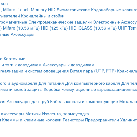
rsec
, Mifare, Touch Memory
HID
Биометрические
Кодонаборные клавиа
тывателей
Кронштейны и стойки
тромагнитные
Электромеханические защелки
Электронные
Аксесс
)
Mifare (13,56 мГц)
HID (125 кГц)
HID iCLASS (13,56 мГц)
UHF
Temi
тные
Аксессуары
ие
Карточные
 и тяги к доводчикам
Аксессуары к доводчикам
игнализации и систем оповещения
Витая пара (UTP, FTP)
Коаксиал
ого и аудиокабеля
Для питания
Для компьютерного кабеля
Для те
иматической защиты
Коробки коммутационные взрывозащищенны
вая
Аксессуары для труб
Кабель-каналы и комплектующие
Металло
 аксессуары
Метизы
Изолента, термоусадка
ы
Клеммы и клеммные колодки
Резисторы
Предохранители
Удлинит