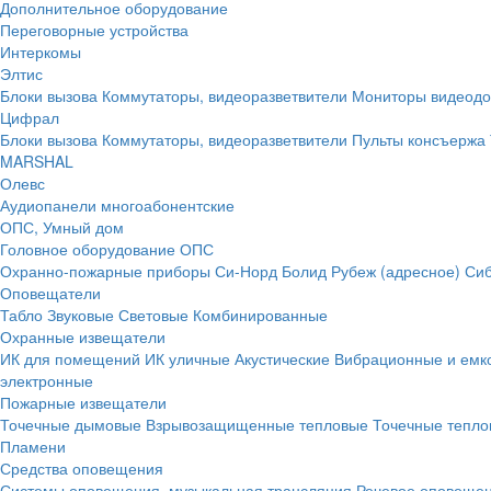
Дополнительное оборудование
Переговорные устройства
Интеркомы
Элтис
Блоки вызова
Коммутаторы, видеоразветвители
Мониторы видеод
Цифрал
Блоки вызова
Коммутаторы, видеоразветвители
Пульты консъержа
MARSHAL
Олевс
Аудиопанели многоабонентские
ОПС, Умный дом
Головное оборудование ОПС
Охранно-пожарные приборы
Си-Норд
Болид
Рубеж (адресное)
Сиб
Оповещатели
Табло
Звуковые
Световые
Комбинированные
Охранные извещатели
ИК для помещений
ИК уличные
Акустические
Вибрационные и емк
электронные
Пожарные извещатели
Точечные дымовые
Взрывозащищенные тепловые
Точечные тепло
Пламени
Средства оповещения
Системы оповещения, музыкальная трансляция
Речевое оповещен