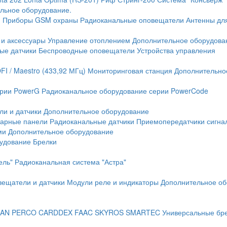
льное оборудование.
и
Приборы GSM охраны
Радиоканальные оповещатели
Антенны дл
 и аксессуары
Управление отоплением
Дополнительное оборудова
ые датчики
Беспроводные оповещатели
Устройства управления
FI / Maestro (433,92 МГц)
Мониторинговая станция
Дополнительно
ерии PowerG
Радиоканальное оборудование серии PowerCode
ли и датчики
Дополнительное оборудование
жарные панели
Радиоканальные датчики
Приемопередатчики сигна
ми
Дополнительное оборудование
рудование
Брелки
ель"
Радиоканальная система "Астра"
вещатели и датчики
Модули реле и индикаторы
Дополнительное об
AN
PERCO
CARDDEX
FAAC
SKYROS
SMARTEC
Универсальные бр