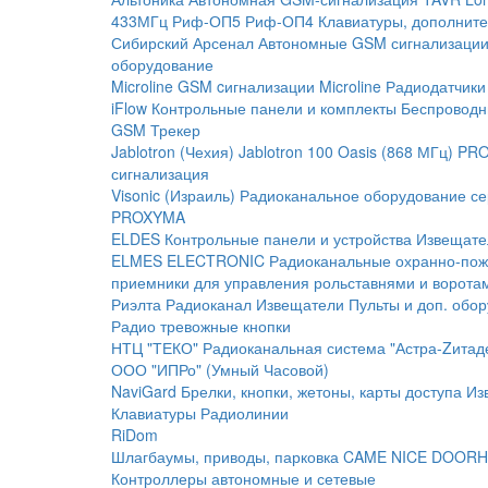
433МГц
Риф-ОП5
Риф-ОП4
Клавиатуры, дополните
Сибирский Арсенал
Автономные GSM сигнализаци
оборудование
Microline
GSM cигнализации Microline
Радиодатчики
iFlow
Контрольные панели и комплекты
Беспроводн
GSM Трекер
Jablotron (Чехия)
Jablotron 100
Oasis (868 МГц)
PRO
сигнализация
Visonic (Израиль)
Радиоканальное оборудование с
PROXYMA
ELDES
Контрольные панели и устройства
Извещате
ELMES ELECTRONIC
Радиоканальные охранно-по
приемники для управления рольставнями и ворота
Риэлта Радиоканал
Извещатели
Пульты и доп. обо
Радио тревожные кнопки
НТЦ "ТЕКО"
Радиоканальная система "Астра-Zитад
ООО "ИПРо" (Умный Часовой)
NaviGard
Брелки, кнопки, жетоны, карты доступа
Из
Клавиатуры
Радиолинии
RiDom
Шлагбаумы, приводы, парковка
CAME
NICE
DOORH
Контроллеры автономные и сетевые