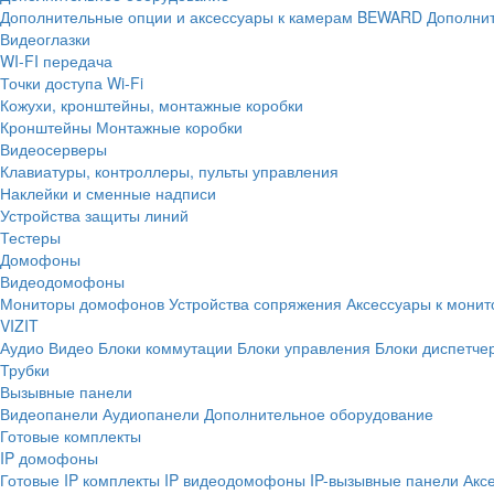
Дополнительные опции и аксессуары к камерам BEWARD
Дополнит
Видеоглазки
WI-FI передача
Точки доступа Wi-Fi
Кожухи, кронштейны, монтажные коробки
Кронштейны
Монтажные коробки
Видеосерверы
Клавиатуры, контроллеры, пульты управления
Наклейки и сменные надписи
Устройства защиты линий
Тестеры
Домофоны
Видеодомофоны
Мониторы домофонов
Устройства сопряжения
Аксессуары к мони
VIZIT
Аудио
Видео
Блоки коммутации
Блоки управления
Блоки диспетче
Трубки
Вызывные панели
Видеопанели
Аудиопанели
Дополнительное оборудование
Готовые комплекты
IP домофоны
Готовые IP комплекты
IP видеодомофоны
IP-вызывные панели
Акс