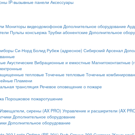
оны
IP-вызывные панели
Аксессуары
ли
Мониторы видеодомофонов
Дополнительное оборудование
Ауд
тели
Пульты консъержа
Трубки абонентские
Дополнительное обор
риборы
Си-Норд
Болид
Рубеж (адресное)
Сибирский Арсенал
Допо
ванные
ные
Акустические
Вибрационные и емкостные
Магнитоконтактные (
лектронные
ащищенные тепловые
Точечные тепловые
Точечные комбинирова
нейные
Пламени
альная трансляция
Речевое оповещение о пожаре
ка
Порошковое пожаротушение
Извещатели, сирены (AX PRO)
Управление и расширители (AX PR
атчики
Дополнительное оборудование
ики
Дополнительное оборудование
nta 202
Lonta Optima (RS-201)
Риф Стринг-200
Система "Консьерж"