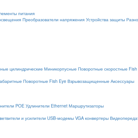
лементы питания
освещения
Преобразователи напряжения
Устройства защиты
Разн
е
чные цилиндрические
Миникорпусные
Поворотные скоростные
Fish
абаритные
Поворотные
Fish Eye
Взрывозащищенные
Аксессуары
нители POE
Удлинители Ethernet
Маршрутизаторы
ветвители и усилители
USB-модемы
VGA конвертеры
Видеопередат