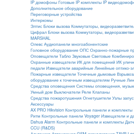
IP домофоны
Готовые IP комплекты
IP видеодомоф
Дополнительное оборудование
Переговорные устройства
Интеркомы
Элтис
Блоки вызова
Коммутаторы, видеоразветвите
Цифрал
Блоки вызова
Коммутаторы, видеоразветви
MARSHAL
Олевс
Аудиопанели многоабонентские
Головное оборудование ОПС
Охранно-пожарные п
Оповещатели
Табло
Звуковые
Световые
Комбиниро
Охранные извещатели
ИК для помещений
ИК улич
педали
Извещатели аварийные
Линейные оптико-э
Пожарные извещатели
Точечные дымовые
Взрывоз
оборудование к точечным извещателям
Ручные
Ли
Средства оповещения
Системы оповещения, музык
Умный дом
Выключатели
Реле
Клапаны
Средства пожаротушения
Огнетушители
Узлы запус
Аксессуары
AX PRO Hikvision
Контрольные панели и комплекты
Ритм
Контрольные панели
Voyager
Извещатели и д
Dahua Alarm
Контрольные панели и комплекты
Датч
CCU (R&DS)
Альтоника
Автономная GSM-сигнализация TAVR
Lo