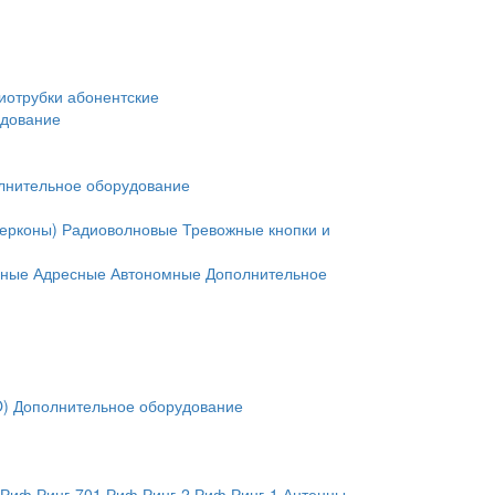
иотрубки абонентские
удование
лнительное оборудование
герконы)
Радиоволновые
Тревожные кнопки и
нные
Адресные
Автономные
Дополнительное
O)
Дополнительное оборудование
Риф Ринг-701
Риф Ринг-2
Риф Ринг-1
Антенны,