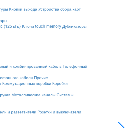
туры
Кнопки выхода
Устройства сбора карт
уары
c (125 кГц)
Ключи touch memory
Дубликаторы
ьный и комбинированный кабель
Телефонный
лефонного кабеля
Прочие
е
Коммутационные коробки
Коробки
рукав
Металлические каналы
Системы
ели и разветвители
Розетки и выключатели