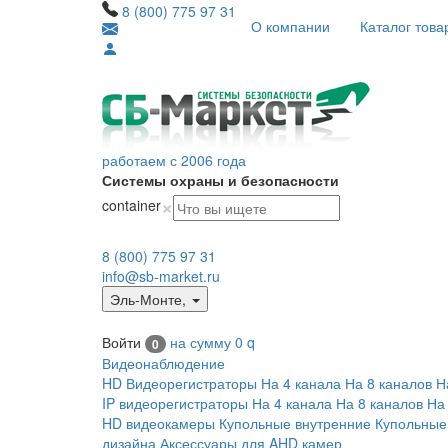
8 (800) 775 97 31
О компании
Каталог това
работаем с 2006 года
Системы охраны и безопасности
×
container
8 (800) 775 97 31
info@sb-market.ru
Эль-Монте
,
Войти
на сумму
0
q
0
Видеонаблюдение
HD Видеорегистраторы
На 4 канала
На 8 каналов
Н
IP видеорегистраторы
На 4 канала
На 8 каналов
На
HD видеокамеры
Купольные внутренние
Купольные
дизайна
Аксессуары для AHD камер