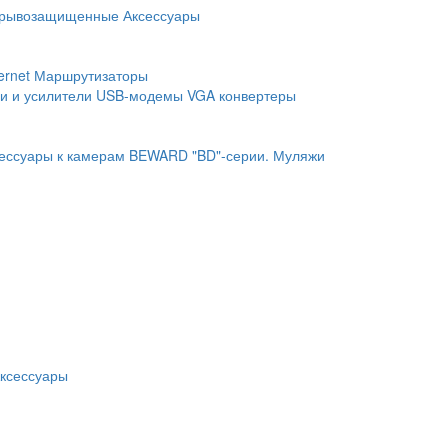
рывозащищенные
Аксессуары
ernet
Маршрутизаторы
и и усилители
USB-модемы
VGA конвертеры
ессуары к камерам BEWARD "BD"-серии.
Муляжи
ксессуары