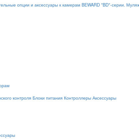
ельные опции и аксессуары к камерам BEWARD "BD"-серии.
Муляж
торам
рского контроля
Блоки питания
Контроллеры
Аксессуары
ессуары