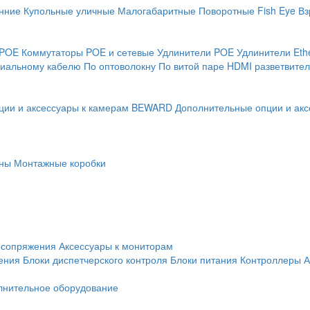
нние
Купольные уличные
Малогабаритные
Поворотные
Fish Eye
Вз
 POE
Коммутаторы POE и сетевые
Удлинители POE
Удлинители Eth
сиальному кабелю
По оптоволокну
По витой паре
HDMI разветвител
ции и аксессуары к камерам BEWARD
Дополнительные опции и акс
ны
Монтажные коробки
 сопряжения
Аксессуары к мониторам
ения
Блоки диспетчерского контроля
Блоки питания
Контроллеры
А
лнительное оборудование