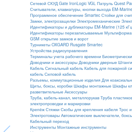
Сетевой СКУД
Gate
IronLogic
VGL Патруль
Quest
Pa
Считыватели, клавиатуры, кнопки выхода
EM-Marine
Программное обеспечение Smartec
Стойки для счи
Замки, электрозащелки
Электромеханические
Элек
Идентификаторы и дубликаторы
EM-Marine (125 кГц
Идентификаторы перезаписываемые
Мультиформа
GSM открытие замков и ворот
Турникеты
OXGARD
Rusgate
Smartec
Устройства радиоуправления
Терминалы учета рабочего времени
Биометрическ
Доводчики и аксессуары
Доводчики дверные
Штанги
Кабель
Сигнальный кабель
Кабель для пожарной с
кабель
Силовой кабель
Разъемы, коммутационные изделия
Для коаксиальн
Щиты, боксы, коробки
Шкафы монтажные
Шкафы кл
разветвительные
Аксессуары
Труба, кабель-канал, металлорукав
Труба пластико
электропроводки и маркировки
Крепёж
Стяжки
Скобы для крепления кабеля
Трос и
Электротовары
Автоматические выключатели, бокс
Кабельный переход
Инструменты
Монтажные инструменты