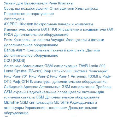
Умный дом
Выключатели
Реле
Клапаны
Средства пожаротушения
Огнетушители
Узлы запуска
Порошковое пожаротушение
Аксессуары
AX PRO Hikvision
Контрольные панели и комплекты
Извещатели, сирены (AX PRO)
Управление и расширители (AX
PRO)
Дополнительное оборудование
Ритм
Контрольные панели
Voyager
Извещатели и датчики
Дополнительное оборудование
Dahua Alarm
Контрольные панели и комплекты
Датчики
Дополнительное оборудование
CCU (R&DS)
Альтоника
Автономная GSM-сигнализация TAVR
Lonta 202
Lonta Optima (RS-201)
Риф Стринг-200
Система "Консьерж"
Риф Ринг-701
Риф Ринг-2
Риф Ринг-1
Антенны, 433МГц
Риф-
ОП5
Риф-ОП4
Клавиатуры, дополнительное оборудование.
Сибирский Арсенал
Автономные GSM сигнализации
Приборы
GSM охраны
Радиоканальные оповещатели
Антенны для
усиления сигнала GSM
Дополнительное оборудование
Microline
GSM cигнализации Microline
Радиодатчики и
аксессуары
Управление отоплением
Дополнительное
оборудование