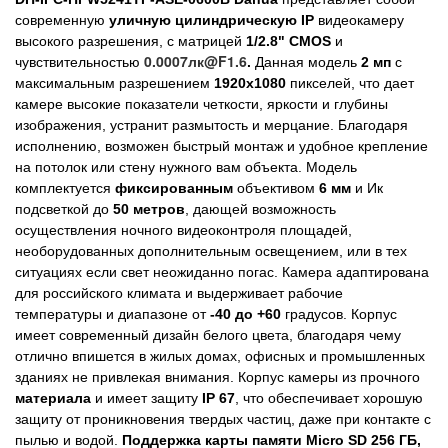
современную
уличную цилиндрическую
IP
видеокамеру
высокого разрешения, с матрицей
1/2.8" CMOS
и
0.0007лк@F1.6​
чувствительностью
.
Данная модель
2 мп
с
максимальным разрешением
1920x1080
пикселей, что дает
камере высокие показатели четкости, яркости и глубины
изображения, устранит размытость и мерцание. Благодаря
исполнению, возможен быстрый монтаж и удобное крепление
на потолок или стену нужного вам объекта. Модель
комплектуется
фиксированным
объективом
6 мм
и Ик
подсветкой до
50 метров
, дающей возможность
осуществления ночного видеоконтроля площадей,
необорудованных дополнительным освещением, или в тех
ситуациях если свет неожиданно погас. Камера адаптирована
для российского климата и выдерживает рабочие
температуры и диапазоне от
-40 до +60
градусов. Корпус
имеет современный дизайн белого цвета, благодаря чему
отлично впишется в жилых домах, офисных и промышленных
зданиях не привлекая внимания. Корпус камеры из прочного
материала
и имеет защиту
IP 67
, что
обеспечивает хорошую
защиту от проникновения твердых частиц, даже при контакте с
пылью и водой.
Поддержка карты памяти Micro SD 256 ГБ,