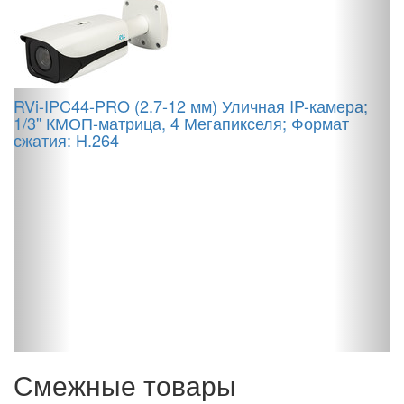
A
а
1
RVi-IPC44-PRO (2.7-12 мм) Уличная IP-камера;
1/3'' КМОП-матрица, 4 Мегапикселя; Формат
сжатия: H.264
C
В
о
м
Смежные товары