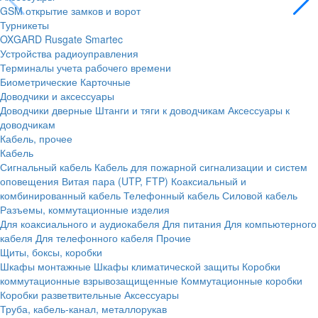
GSM открытие замков и ворот
Турникеты
OXGARD
Rusgate
Smartec
Устройства радиоуправления
Терминалы учета рабочего времени
Биометрические
Карточные
Доводчики и аксессуары
Доводчики дверные
Штанги и тяги к доводчикам
Аксессуары к
доводчикам
Кабель, прочее
Кабель
Сигнальный кабель
Кабель для пожарной сигнализации и систем
оповещения
Витая пара (UTP, FTP)
Коаксиальный и
комбинированный кабель
Телефонный кабель
Силовой кабель
Разъемы, коммутационные изделия
Для коаксиального и аудиокабеля
Для питания
Для компьютерного
кабеля
Для телефонного кабеля
Прочие
Щиты, боксы, коробки
Шкафы монтажные
Шкафы климатической защиты
Коробки
коммутационные взрывозащищенные
Коммутационные коробки
Коробки разветвительные
Аксессуары
Труба, кабель-канал, металлорукав