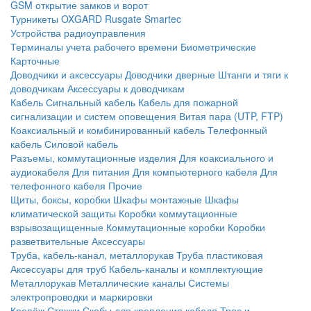
GSM открытие замков и ворот
Турникеты
OXGARD
Rusgate
Smartec
Устройства радиоуправления
Терминалы учета рабочего времени
Биометрические
Карточные
Доводчики и аксессуары
Доводчики дверные
Штанги и тяги к
доводчикам
Аксессуары к доводчикам
Кабель
Сигнальный кабель
Кабель для пожарной
сигнализации и систем оповещения
Витая пара (UTP, FTP)
Коаксиальный и комбинированный кабель
Телефонный
кабель
Силовой кабель
Разъемы, коммутационные изделия
Для коаксиального и
аудиокабеля
Для питания
Для компьютерного кабеля
Для
телефонного кабеля
Прочие
Щиты, боксы, коробки
Шкафы монтажные
Шкафы
климатической защиты
Коробки коммутационные
взрывозащищенные
Коммутационные коробки
Коробки
разветвительные
Аксессуары
Труба, кабель-канал, металлорукав
Труба пластиковая
Аксессуары для труб
Кабель-каналы и комплектующие
Металлорукав
Металлические каналы
Системы
электропроводки и маркировки
Крепёж
Стяжки
Скобы для крепления кабеля
Трос и