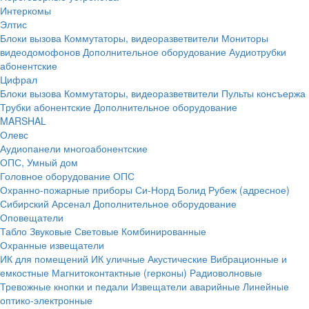
Интеркомы
Элтис
Блоки вызова
Коммутаторы, видеоразветвители
Мониторы
видеодомофонов
Дополнительное оборудование
Аудиотрубки
абонентские
Цифрал
Блоки вызова
Коммутаторы, видеоразветвители
Пульты консъержа
Трубки абонентские
Дополнительное оборудование
MARSHAL
Олевс
Аудиопанели многоабонентские
ОПС, Умный дом
Головное оборудование ОПС
Охранно-пожарные приборы
Си-Норд
Болид
Рубеж (адресное)
Сибирский Арсенал
Дополнительное оборудование
Оповещатели
Табло
Звуковые
Световые
Комбинированные
Охранные извещатели
ИК для помещений
ИК уличные
Акустические
Вибрационные и
емкостные
Магнитоконтактные (герконы)
Радиоволновые
Тревожные кнопки и педали
Извещатели аварийные
Линейные
оптико-электронные