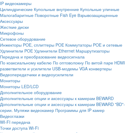
IP видеокамеры
Цилиндрические
Купольные внутренние
Купольные уличные
Малогабаритные
Поворотные
Fish Eye
Взрывозащищенные
Аксессуары
Жесткие диски
Микрофоны
Сетевое оборудование
Инжекторы POE, сплиттеры POE
Коммутаторы POE и сетевые
Удлинители POE
Удлинители Ethernet
Маршрутизаторы
Передача и преобразование видеосигнала
По коаксиальному кабелю
По оптоволокну
По витой паре
HDMI
разветвители и усилители
USB-модемы
VGA конвертеры
Видеопередатчики и видеоусилители
Мониторы
Мониторы LED/LCD
Дополнительное оборудование
Дополнительные опции и аксессуары к камерам BEWARD
Дополнительные опции и аксессуары к камерам BEWARD "BD"-
серии.
Муляжи видеокамер
Программы для IP камер
Видеоглазки
WI-FI передача
Точки доступа Wi-Fi