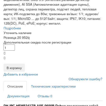
движения), AI SSA (Автоматическая адаптация сцены),
детектор лиц, охрана периметра, подсчет людей, тепловая
карта; ИК-подсветка до 80м; тревожные вх/вых: 1/1; аудиовх/
вых: 1/1; MicroSD
...
до 512Гбайт; защита: IP67, IK10; питание:
12В(DC), PoE, ePoE; корпус: металл.
Подробнее
Уточнить наличие
Розница
20 952
q
Дополнительная скидка после регистрации
В корзину
Добавить в избранное
Обнаружили ошибку?
Описание
Технические характеристики
Документация
Отзывы
0
DH-IPC-HFW5241TP-ASE-0600B Dahua
представляет собой