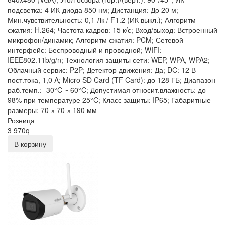
подсветка: 4 ИК-диода 850 нм; Дистанция: До 20 м;
Мин.чувствительность: 0,1 Лк / F1.2 (ИК выкл.); Алгоритм
сжатия: H.264; Частота кадров: 15 к/с; Вход/выход: Встроенный
микрофон/динамик; Алгоритм сжатия: PCM; Сетевой
интерфейс: Беспроводный и проводной; WIFI:
IEEE802.11b/g/n; Технология защиты сети: WEP, WPA, WPA2;
Облачный сервис: P2P; Детектор движения: Да; DC: 12 В
пост.тока, 1,0 A; Micro SD Card (TF Card): до 128 ГБ; Диапазон
раб.темп.: -30°C ~ 60°C; Допустимая относит.влажность: до
98% при температуре 25°C; Класс защиты: IP65; Габаритные
размеры: 70 × 70 × 190 мм
Розница
3 970
q
В корзину