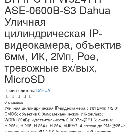
ASE-0600B-S3 Dahua
Уличная
цилиндрическая IP-
видеокамера, объектив
6мм, ИК, 2Мп, Poe,
тревожные вх/вых,
MicroSD
Производитель:
DAHUA
0 отзывов
Уличная цилиндрическая IP-видеокамера с ИИ 2Мп; 1/2.8”
CMOS; объектив 6.0мм; механический ИК-фильтр;
WDR(120дБ); чувствительность 0.0007лк@F1.6; сжатие:
H.265+, H.265, H.264+, H.264, MJPEG; 4 потока до 2Мп@25к/с;
видеоаналитика: SMD 3.0 (интеллектуальный детектор