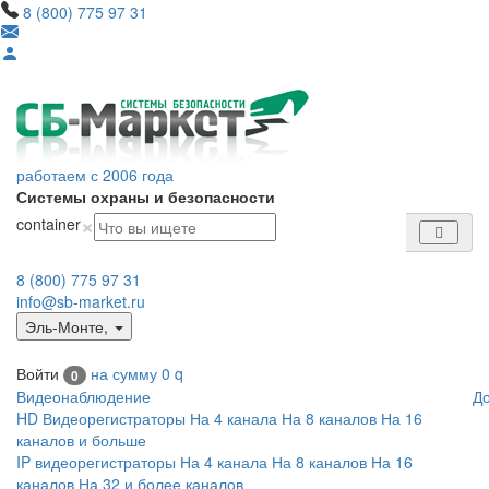
8 (800) 775 97 31
работаем с 2006 года
Системы охраны и безопасности
×
container
8 (800) 775 97 31
info@sb-market.ru
Эль-Монте
,
Войти
на сумму
0
q
0
Видеонаблюдение
Д
HD Видеорегистраторы
На 4 канала
На 8 каналов
На 16
каналов и больше
IP видеорегистраторы
На 4 канала
На 8 каналов
На 16
каналов
На 32 и более каналов