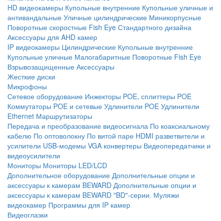
HD видеокамеры
Купольные внутренние
Купольные уличные и
антивандальные
Уличные цилиндрические
Миникорпусные
Поворотные скоростные
Fish Eye
Стандартного дизайна
Аксессуары для AHD камер
IP видеокамеры
Цилиндрические
Купольные внутренние
Купольные уличные
Малогабаритные
Поворотные
Fish Eye
Взрывозащищенные
Аксессуары
Жесткие диски
Микрофоны
Сетевое оборудование
Инжекторы POE, сплиттеры POE
Коммутаторы POE и сетевые
Удлинители POE
Удлинители
Ethernet
Маршрутизаторы
Передача и преобразование видеосигнала
По коаксиальному
кабелю
По оптоволокну
По витой паре
HDMI разветвители и
усилители
USB-модемы
VGA конвертеры
Видеопередатчики и
видеоусилители
Мониторы
Мониторы LED/LCD
Дополнительное оборудование
Дополнительные опции и
аксессуары к камерам BEWARD
Дополнительные опции и
аксессуары к камерам BEWARD "BD"-серии.
Муляжи
видеокамер
Программы для IP камер
Видеоглазки