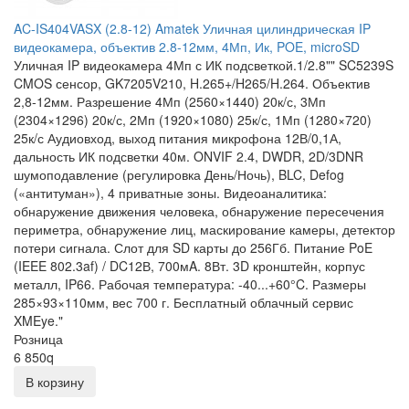
AC-IS404VASX (2.8-12) Amatek Уличная цилиндрическая IP
видеокамера, объектив 2.8-12мм, 4Мп, Ик, POE, microSD
Уличная IP видеокамера 4Мп с ИК подсветкой.1/2.8"" SC5239S
CMOS сенсор, GK7205V210, H.265+/H265/H.264. Объектив
2,8-12мм. Разрешение 4Мп (2560×1440) 20к/с, 3Мп
(2304×1296) 20к/с, 2Мп (1920×1080) 25к/с, 1Мп (1280×720)
25к/с Аудиовход, выход питания микрофона 12В/0,1А,
дальность ИК подсветки 40м. ONVIF 2.4, DWDR, 2D/3DNR
шумоподавление (регулировка День/Ночь), BLC, Defog
(«антитуман»), 4 приватные зоны. Видеоаналитика:
обнаружение движения человека, обнаружение пересечения
периметра, обнаружение лиц, маскирование камеры, детектор
потери сигнала. Слот для SD карты до 256Гб. Питание PoE
(IEEE 802.3af) / DC12В, 700мA. 8Вт. 3D кронштейн, корпус
металл, IP66. Рабочая температура: -40...+60°C. Размеры
285×93×110мм, вес 700 г. Бесплатный облачный сервис
XMEye."
Розница
6 850
q
В корзину