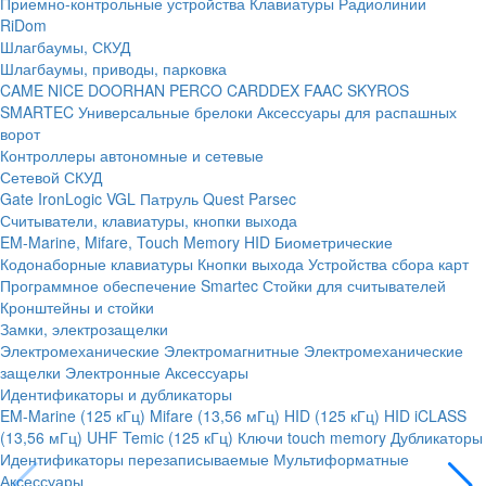
Приемно-контрольные устройства
Клавиатуры
Радиолинии
RiDom
Шлагбаумы, СКУД
Шлагбаумы, приводы, парковка
CAME
NICE
DOORHAN
PERCO
CARDDEX
FAAC
SKYROS
SMARTEC
Универсальные брелоки
Аксессуары для распашных
ворот
Контроллеры автономные и сетевые
Сетевой СКУД
Gate
IronLogic
VGL Патруль
Quest
Parsec
Считыватели, клавиатуры, кнопки выхода
EM-Marine, Mifare, Touch Memory
HID
Биометрические
Кодонаборные клавиатуры
Кнопки выхода
Устройства сбора карт
Программное обеспечение Smartec
Стойки для считывателей
Кронштейны и стойки
Замки, электрозащелки
Электромеханические
Электромагнитные
Электромеханические
защелки
Электронные
Аксессуары
Идентификаторы и дубликаторы
EM-Marine (125 кГц)
Mifare (13,56 мГц)
HID (125 кГц)
HID iCLASS
(13,56 мГц)
UHF
Temic (125 кГц)
Ключи touch memory
Дубликаторы
Идентификаторы перезаписываемые
Мультиформатные
Аксессуары