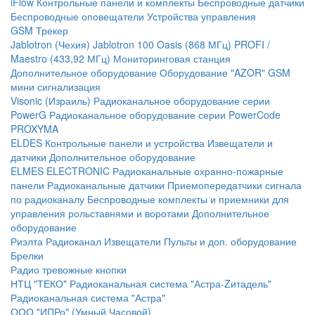
iFlow
Контрольные панели и комплекты
Беспроводные датчики
Беспроводные оповещатели
Устройства управления
GSM Трекер
Jablotron (Чехия)
Jablotron 100
Oasis (868 МГц)
PROFI /
Maestro (433,92 МГц)
Мониторинговая станция
Дополнительное оборудование
Оборудование "AZOR" GSM
мини сигнализация
Visonic (Израиль)
Радиоканальное оборудование серии
PowerG
Радиоканальное оборудование серии PowerCode
PROXYMA
ELDES
Контрольные панели и устройства
Извещатели и
датчики
Дополнительное оборудование
ELMES ELECTRONIC
Радиоканальные охранно-пожарные
панели
Радиоканальные датчики
Приемопередатчики сигнала
по радиоканалу
Беспроводные комплекты и приемники для
управления рольставнями и воротами
Дополнительное
оборудование
Риэлта Радиоканал
Извещатели
Пульты и доп. оборудование
Брелки
Радио тревожные кнопки
НТЦ "ТЕКО"
Радиоканальная система "Астра-Zитадель"
Радиоканальная система "Астра"
ООО "ИПРо" (Умный Часовой)