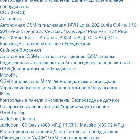
оборудование
CCU (R&DS)
Альтоника
Автономная GSM-сигнализация TAVR
Lonta 202
Lonta Optima (RS-
201)
Риф Стринг-200
Система "Консьерж"
Риф Ринг-701
Риф
Ринг-2
Риф Ринг-1
Антенны, 433МГц
Риф-ОП5
Риф-ОП4
Клавиатуры, дополнительное оборудование.
Сибирский Арсенал
Автономные GSM сигнализации
Приборы GSM охраны
Радиоканальные оповещатели
Антенны для усиления сигнала
GSM
Дополнительное оборудование
Microline
GSM cигнализации Microline
Радиодатчики и аксессуары
Управление отоплением
Дополнительное оборудование
iFlow
Контрольные панели и комплекты
Беспроводные датчики
Беспроводные оповещатели
Устройства управления
GSM Трекер
Jablotron (Чехия)
Jablotron 100
Oasis (868 МГц)
PROFI / Maestro (433,92 МГц)
Мониторинговая станция
Дополнительное оборудование
Оборудование "AZOR" GSM мини сигнализация