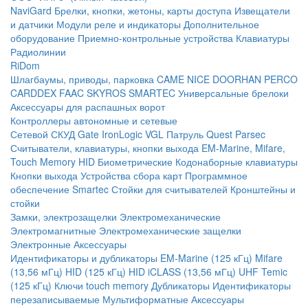
NaviGard
Брелки, кнопки, жетоны, карты доступа
Извещатели
и датчики
Модули реле и индикаторы
Дополнительное
оборудование
Приемно-контрольные устройства
Клавиатуры
Радиолинии
RiDom
Шлагбаумы, приводы, парковка
CAME
NICE
DOORHAN
PERCO
CARDDEX
FAAC
SKYROS
SMARTEC
Универсальные брелоки
Аксессуары для распашных ворот
Контроллеры автономные и сетевые
Сетевой СКУД
Gate
IronLogic
VGL Патруль
Quest
Parsec
Считыватели, клавиатуры, кнопки выхода
EM-Marine, Mifare,
Touch Memory
HID
Биометрические
Кодонаборные клавиатуры
Кнопки выхода
Устройства сбора карт
Программное
обеспечение Smartec
Стойки для считывателей
Кронштейны и
стойки
Замки, электрозащелки
Электромеханические
Электромагнитные
Электромеханические защелки
Электронные
Аксессуары
Идентификаторы и дубликаторы
EM-Marine (125 кГц)
Mifare
(13,56 мГц)
HID (125 кГц)
HID iCLASS (13,56 мГц)
UHF
Temic
(125 кГц)
Ключи touch memory
Дубликаторы
Идентификаторы
перезаписываемые
Мультиформатные
Аксессуары