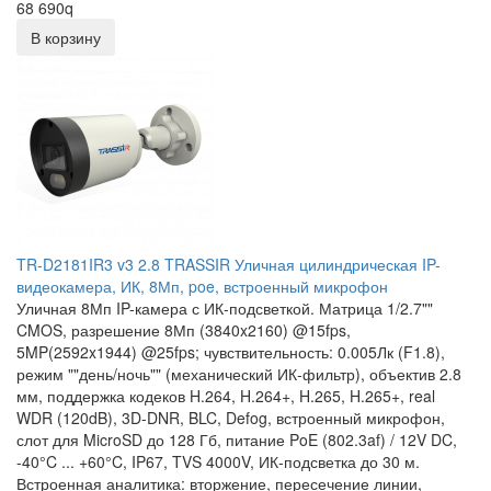
68 690
q
В корзину
TR-D2181IR3 v3 2.8 TRASSIR Уличная цилиндрическая IP-
видеокамера, ИК, 8Мп, poe, встроенный микрофон
Уличная 8Мп IP-камера с ИК-подсветкой. Матрица 1/2.7""
CMOS, разрешение 8Мп (3840x2160) @15fps,
5MP(2592x1944) @25fps; чувствительность: 0.005Лк (F1.8),
режим ""день/ночь"" (механический ИК-фильтр), объектив 2.8
мм, поддержка кодеков H.264, H.264+, H.265, H.265+, real
WDR (120dB), 3D-DNR, BLC, Defog, встроенный микрофон,
слот для MicroSD до 128 Гб, питание PoE (802.3af) / 12V DC,
-40°C ... +60°C, IP67, TVS 4000V, ИК-подсветка до 30 м.
Встроенная аналитика: вторжение, пересечение линии,