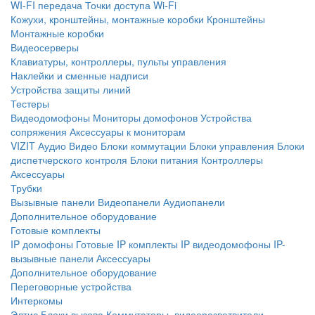
WI-FI передача
Точки доступа Wi-Fi
Кожухи, кронштейны, монтажные коробки
Кронштейны
Монтажные коробки
Видеосерверы
Клавиатуры, контроллеры, пульты управления
Наклейки и сменные надписи
Устройства защиты линий
Тестеры
Видеодомофоны
Мониторы домофонов
Устройства
сопряжения
Аксессуары к мониторам
VIZIT
Аудио
Видео
Блоки коммутации
Блоки управления
Блоки
диспетчерского контроля
Блоки питания
Контроллеры
Аксессуары
Трубки
Вызывные панели
Видеопанели
Аудиопанели
Дополнительное оборудование
Готовые комплекты
IP домофоны
Готовые IP комплекты
IP видеодомофоны
IP-
вызывные панели
Аксессуары
Дополнительное оборудование
Переговорные устройства
Интеркомы
Элтис
Блоки вызова
Коммутаторы, видеоразветвители