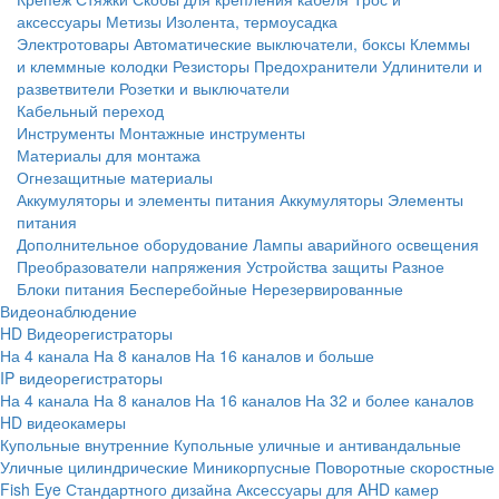
аксессуары
Метизы
Изолента, термоусадка
Электротовары
Автоматические выключатели, боксы
Клеммы
и клеммные колодки
Резисторы
Предохранители
Удлинители и
разветвители
Розетки и выключатели
Кабельный переход
Инструменты
Монтажные инструменты
Материалы для монтажа
Огнезащитные материалы
Аккумуляторы и элементы питания
Аккумуляторы
Элементы
питания
Дополнительное оборудование
Лампы аварийного освещения
Преобразователи напряжения
Устройства защиты
Разное
Блоки питания
Бесперебойные
Нерезервированные
Видеонаблюдение
HD Видеорегистраторы
На 4 канала
На 8 каналов
На 16 каналов и больше
IP видеорегистраторы
На 4 канала
На 8 каналов
На 16 каналов
На 32 и более каналов
HD видеокамеры
Купольные внутренние
Купольные уличные и антивандальные
Уличные цилиндрические
Миникорпусные
Поворотные скоростные
Fish Eye
Стандартного дизайна
Аксессуары для AHD камер