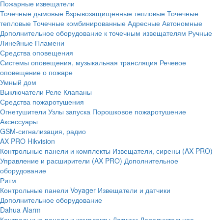
Пожарные извещатели
Точечные дымовые
Взрывозащищенные тепловые
Точечные
тепловые
Точечные комбинированные
Адресные
Автономные
Дополнительное оборудование к точечным извещателям
Ручные
Линейные
Пламени
Средства оповещения
Системы оповещения, музыкальная трансляция
Речевое
оповещение о пожаре
Умный дом
Выключатели
Реле
Клапаны
Средства пожаротушения
Огнетушители
Узлы запуска
Порошковое пожаротушение
Аксессуары
GSM-сигнализация, радио
AX PRO Hikvision
Контрольные панели и комплекты
Извещатели, сирены (AX PRO)
Управление и расширители (AX PRO)
Дополнительное
оборудование
Ритм
Контрольные панели
Voyager
Извещатели и датчики
Дополнительное оборудование
Dahua Alarm
Контрольные панели и комплекты
Датчики
Дополнительное