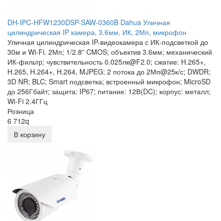
DH-IPC-HFW1230DSP-SAW-0360B Dahua Уличная
цилиндрическая IP камера, 3.6мм, ИК, 2Мп, микрофон
Уличная цилиндрическая IP-видеокамера с ИК-подсветкой до
30м и Wi-Fi. 2Мп; 1/2.8” CMOS; объектив 3.6мм; механический
ИК-фильтр; чувствительность 0.025лк@F2.0; сжатие: H.265+,
H.265, H.264+, H.264, MJPEG; 2 потока до 2Мп@25к/с; DWDR;
3D NR; BLC; Smart подсветка; встроенный микрофон; MicroSD
до 256Гбайт; защита: IP67; питание: 12В(DC); корпус: металл;
Wi-Fi 2.4ГГц
Розница
6 712
q
В корзину