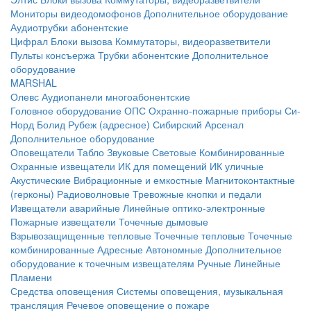
Мониторы видеодомофонов
Дополнительное оборудование
Аудиотрубки абонентские
Цифрал
Блоки вызова
Коммутаторы, видеоразветвители
Пульты консъержа
Трубки абонентские
Дополнительное
оборудование
MARSHAL
Олевс
Аудиопанели многоабонентские
Головное оборудование ОПС
Охранно-пожарные приборы
Си-
Норд
Болид
Рубеж (адресное)
Сибирский Арсенал
Дополнительное оборудование
Оповещатели
Табло
Звуковые
Световые
Комбинированные
Охранные извещатели
ИК для помещений
ИК уличные
Акустические
Вибрационные и емкостные
Магнитоконтактные
(герконы)
Радиоволновые
Тревожные кнопки и педали
Извещатели аварийные
Линейные оптико-электронные
Пожарные извещатели
Точечные дымовые
Взрывозащищенные тепловые
Точечные тепловые
Точечные
комбинированные
Адресные
Автономные
Дополнительное
оборудование к точечным извещателям
Ручные
Линейные
Пламени
Средства оповещения
Системы оповещения, музыкальная
трансляция
Речевое оповещение о пожаре