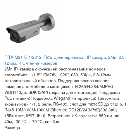
F-TA-M21-GI1/2812 iFlow Цилиндрическая IP-камера, 2Мп, 2.8-
12 мм, ИК, чтение номеров
2Mп IP- камера с функцией распознавания номеров
автомобиля; 1/1.8"" CMOS, 1920*1080, 50fps; 2.8-12мм
моторизованный объектив; Поддержка распознавания
номеров автомобиля и мотоциклов; H.265/H.264/MJPEG;
WDR140дБ, SDK/ISAPI открыты для интеграции; Поддержка
PоЕ питания; Поддержка Wiegand интерфейса; Тревожный
вход/выход - 1/1, 2 реле, RS-485, слот для microSD до 512Гб, 1
RJ45 10M/100M/1000М Ethernet; DC12В/24В/PoE(802.3at);
15Вт макс; IP67; IK10; Встроенная ИК-подсветка 850 нм, до
40м, -30 °C...+70 °C; вес 3 кг.
Розница