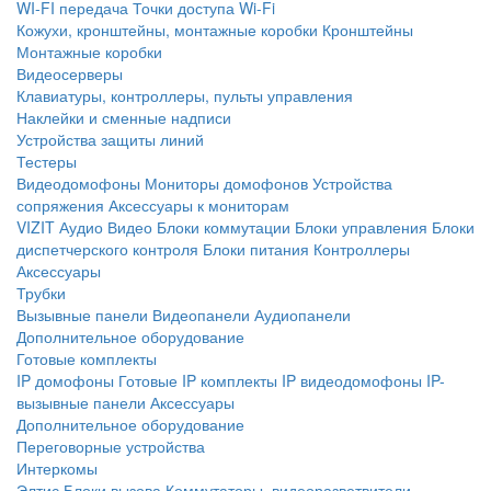
WI-FI передача
Точки доступа Wi-Fi
Кожухи, кронштейны, монтажные коробки
Кронштейны
Монтажные коробки
Видеосерверы
Клавиатуры, контроллеры, пульты управления
Наклейки и сменные надписи
Устройства защиты линий
Тестеры
Видеодомофоны
Мониторы домофонов
Устройства
сопряжения
Аксессуары к мониторам
VIZIT
Аудио
Видео
Блоки коммутации
Блоки управления
Блоки
диспетчерского контроля
Блоки питания
Контроллеры
Аксессуары
Трубки
Вызывные панели
Видеопанели
Аудиопанели
Дополнительное оборудование
Готовые комплекты
IP домофоны
Готовые IP комплекты
IP видеодомофоны
IP-
вызывные панели
Аксессуары
Дополнительное оборудование
Переговорные устройства
Интеркомы
Элтис
Блоки вызова
Коммутаторы, видеоразветвители