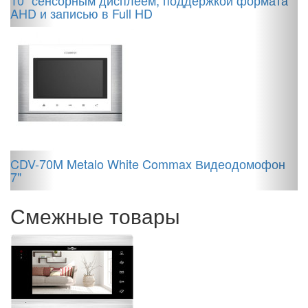
10" сенсорным дисплеем, поддержкой формата
у
AHD и записью в Full HD
S
CDV-70M Metalo White Commax Видеодомофон
7"
Смежные товары