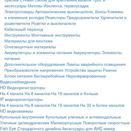
аксессуары
Метизы
Изолента, термоусадка
Электротовары
Автоматические выключатели, боксы
Клеммы
и клеммные колодки
Резисторы
Предохранители
Удлинители и
разветвители
Розетки и выключатели
Кабельный переход
Инструменты
Монтажные инструменты
Материалы для монтажа
Огнезащитные материалы
Аккумуляторы и элементы питания
Аккумуляторы
Элементы
питания
Дополнительное оборудование
Лампы аварийного освещения
Преобразователи напряжения
Устройства защиты
Разное
Блоки питания
Бесперебойные
Нерезервированные
Видеонаблюдение
HD Видеорегистраторы
На 4 канала
На 8 каналов
На 16 каналов и больше
IP видеорегистраторы
На 4 канала
На 8 каналов
На 16 каналов
На 32 и более каналов
HD видеокамеры
Купольные внутренние
Купольные уличные и антивандальные
Уличные цилиндрические
Миникорпусные
Поворотные скоростные
Fish Eye
Стандартного дизайна
Аксессуары для AHD камер