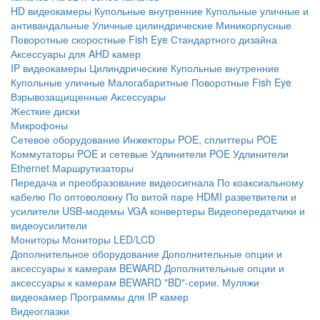
HD видеокамеры
Купольные внутренние
Купольные уличные и
антивандальные
Уличные цилиндрические
Миникорпусные
Поворотные скоростные
Fish Eye
Стандартного дизайна
Аксессуары для AHD камер
IP видеокамеры
Цилиндрические
Купольные внутренние
Купольные уличные
Малогабаритные
Поворотные
Fish Eye
Взрывозащищенные
Аксессуары
Жесткие диски
Микрофоны
Сетевое оборудование
Инжекторы POE, сплиттеры POE
Коммутаторы POE и сетевые
Удлинители POE
Удлинители
Ethernet
Маршрутизаторы
Передача и преобразование видеосигнала
По коаксиальному
кабелю
По оптоволокну
По витой паре
HDMI разветвители и
усилители
USB-модемы
VGA конвертеры
Видеопередатчики и
видеоусилители
Мониторы
Мониторы LED/LCD
Дополнительное оборудование
Дополнительные опции и
аксессуары к камерам BEWARD
Дополнительные опции и
аксессуары к камерам BEWARD "BD"-серии.
Муляжи
видеокамер
Программы для IP камер
Видеоглазки