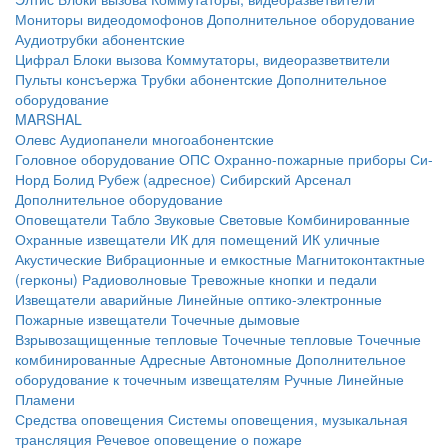
Мониторы видеодомофонов
Дополнительное оборудование
Аудиотрубки абонентские
Цифрал
Блоки вызова
Коммутаторы, видеоразветвители
Пульты консъержа
Трубки абонентские
Дополнительное
оборудование
MARSHAL
Олевс
Аудиопанели многоабонентские
Головное оборудование ОПС
Охранно-пожарные приборы
Си-
Норд
Болид
Рубеж (адресное)
Сибирский Арсенал
Дополнительное оборудование
Оповещатели
Табло
Звуковые
Световые
Комбинированные
Охранные извещатели
ИК для помещений
ИК уличные
Акустические
Вибрационные и емкостные
Магнитоконтактные
(герконы)
Радиоволновые
Тревожные кнопки и педали
Извещатели аварийные
Линейные оптико-электронные
Пожарные извещатели
Точечные дымовые
Взрывозащищенные тепловые
Точечные тепловые
Точечные
комбинированные
Адресные
Автономные
Дополнительное
оборудование к точечным извещателям
Ручные
Линейные
Пламени
Средства оповещения
Системы оповещения, музыкальная
трансляция
Речевое оповещение о пожаре