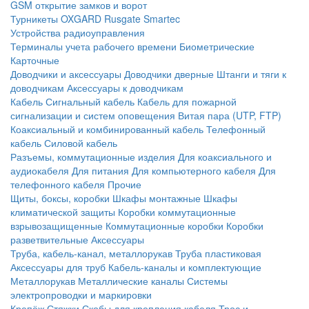
GSM открытие замков и ворот
Турникеты
OXGARD
Rusgate
Smartec
Устройства радиоуправления
Терминалы учета рабочего времени
Биометрические
Карточные
Доводчики и аксессуары
Доводчики дверные
Штанги и тяги к
доводчикам
Аксессуары к доводчикам
Кабель
Сигнальный кабель
Кабель для пожарной
сигнализации и систем оповещения
Витая пара (UTP, FTP)
Коаксиальный и комбинированный кабель
Телефонный
кабель
Силовой кабель
Разъемы, коммутационные изделия
Для коаксиального и
аудиокабеля
Для питания
Для компьютерного кабеля
Для
телефонного кабеля
Прочие
Щиты, боксы, коробки
Шкафы монтажные
Шкафы
климатической защиты
Коробки коммутационные
взрывозащищенные
Коммутационные коробки
Коробки
разветвительные
Аксессуары
Труба, кабель-канал, металлорукав
Труба пластиковая
Аксессуары для труб
Кабель-каналы и комплектующие
Металлорукав
Металлические каналы
Системы
электропроводки и маркировки
Крепёж
Стяжки
Скобы для крепления кабеля
Трос и