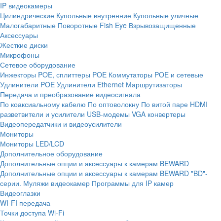
IP видеокамеры
Цилиндрические
Купольные внутренние
Купольные уличные
Малогабаритные
Поворотные
Fish Eye
Взрывозащищенные
Аксессуары
Жесткие диски
Микрофоны
Сетевое оборудование
Инжекторы POE, сплиттеры POE
Коммутаторы POE и сетевые
Удлинители POE
Удлинители Ethernet
Маршрутизаторы
Передача и преобразование видеосигнала
По коаксиальному кабелю
По оптоволокну
По витой паре
HDMI
разветвители и усилители
USB-модемы
VGA конвертеры
Видеопередатчики и видеоусилители
Мониторы
Мониторы LED/LCD
Дополнительное оборудование
Дополнительные опции и аксессуары к камерам BEWARD
Дополнительные опции и аксессуары к камерам BEWARD "BD"-
серии.
Муляжи видеокамер
Программы для IP камер
Видеоглазки
WI-FI передача
Точки доступа Wi-Fi