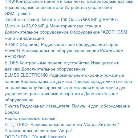
iFlow
Контрольные панели и комплекты
Беспроводные датчики
Беспроводные оповещатели
Устройства управления
GSM Трекер
Jablotron (Чехия)
Jablotron 100
Oasis (868 МГц)
PROFI /
Maestro (433,92 МГц)
Мониторинговая станция
Дополнительное оборудование
Оборудование "AZOR" GSM
мини сигнализация
Visonic (Израиль)
Радиоканальное оборудование серии
PowerG
Радиоканальное оборудование серии PowerCode
PROXYMA
ELDES
Контрольные панели и устройства
Извещатели и
датчики
Дополнительное оборудование
ELMES ELECTRONIC
Радиоканальные охранно-пожарные
панели
Радиоканальные датчики
Приемопередатчики сигнала
по радиоканалу
Беспроводные комплекты и приемники для
управления рольставнями и воротами
Дополнительное
оборудование
Риэлта Радиоканал
Извещатели
Пульты и доп. оборудование
Брелки
Радио тревожные кнопки
НТЦ "ТЕКО"
Радиоканальная система "Астра-Zитадель"
Радиоканальная система "Астра"
ООО "ИПРо" (Умный Часовой)