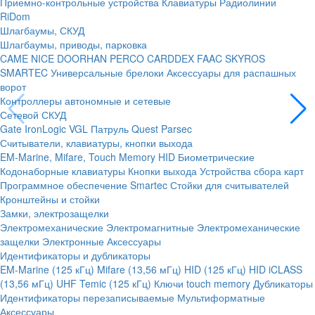
Приемно-контрольные устройства
Клавиатуры
Радиолинии
RiDom
Шлагбаумы, СКУД
Шлагбаумы, приводы, парковка
CAME
NICE
DOORHAN
PERCO
CARDDEX
FAAC
SKYROS
SMARTEC
Универсальные брелоки
Аксессуары для распашных
ворот
Контроллеры автономные и сетевые
Сетевой СКУД
Gate
IronLogic
VGL Патруль
Quest
Parsec
Считыватели, клавиатуры, кнопки выхода
EM-Marine, Mifare, Touch Memory
HID
Биометрические
Кодонаборные клавиатуры
Кнопки выхода
Устройства сбора карт
Программное обеспечение Smartec
Стойки для считывателей
Кронштейны и стойки
Замки, электрозащелки
Электромеханические
Электромагнитные
Электромеханические
защелки
Электронные
Аксессуары
Идентификаторы и дубликаторы
EM-Marine (125 кГц)
Mifare (13,56 мГц)
HID (125 кГц)
HID iCLASS
(13,56 мГц)
UHF
Temic (125 кГц)
Ключи touch memory
Дубликаторы
Идентификаторы перезаписываемые
Мультиформатные
Аксессуары