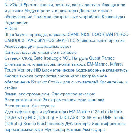
NaviGard
Брелки, кнопки, жетоны, карты доступа
Извещатели
и датчики
Модули реле и индикаторы
Дополнительное
оборудование
Приемно-контрольные устройства
Клавиатуры
Радиолинии
RiDom
Шлагбаумы, приводы, парковка
CAME
NICE
DOORHAN
PERCO
CARDDEX
FAAC
SKYROS
SMARTEC
Универсальные брелоки
Аксессуары для распашных ворот
Контроллеры автономные и сетевые
Сетевой СКУД
Gate
IronLogic
VGL Патруль
Quest
Parsec
Считыватели, клавиатуры, кнопки выхода
EM-Marine, Mifare,
Touch Memory
HID
Биометрические
Кодонаборные клавиатуры
Кнопки выхода
Устройства сбора карт
Программное
обеспечение Smartec
Стойки для считывателей
Кронштейны и
стойки
Замки, электрозащелки
Электромеханические
Электромагнитные
Электромеханические защелки
Электронные
Аксессуары
Идентификаторы и дубликаторы
EM-Marine (125 кГц)
Mifare
(13,56 мГц)
HID (125 кГц)
HID iCLASS (13,56 мГц)
UHF
Temic
(125 кГц)
Ключи touch memory
Дубликаторы
Идентификаторы
перезаписываемые
Мультиформатные
Аксессуары