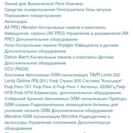
Умный дом
Выключатели
Реле
Клапаны
Средства пожаротушения
Огнетушители
Узлы запуска
Порошковое пожаротушение
Аксессуары
AX PRO Hikvision
Контрольные панели и комплекты
Извещатели, сирены (AX PRO)
Управление и расширители (AX
PRO)
Дополнительное оборудование
Ритм
Контрольные панели
Voyager
Извещатели и датчики
Дополнительное оборудование
Dahua Alarm
Контрольные панели и комплекты
Датчики
Дополнительное оборудование
CCU (R&DS)
Альтоника
Автономная GSM-сигнализация TAVR
Lonta 202
Lonta Optima (RS-201)
Риф Стринг-200
Система "Консьерж"
Риф Ринг-701
Риф Ринг-2
Риф Ринг-1
Антенны, 433МГц
Риф-
ОП5
Риф-ОП4
Клавиатуры, дополнительное оборудование.
Сибирский Арсенал
Автономные GSM сигнализации
Приборы
GSM охраны
Радиоканальные оповещатели
Антенны для
усиления сигнала GSM
Дополнительное оборудование
Microline
GSM cигнализации Microline
Радиодатчики и
аксессуары
Управление отоплением
Дополнительное
оборудование