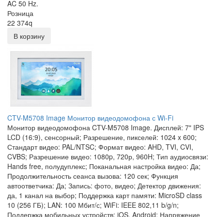
AC 50 Hz.
Розница
22 374
q
В корзину
CTV-M5708 Image Монитор видеодомофона с Wi-Fi
Монитор видеодомофона CTV-M5708 Image. Дисплей: 7" IPS
LCD (16:9), сенсорный; Разрешение, пикселей: 1024 x 600;
Стандарт видео: PAL/NTSC; Формат видео: AHD, TVI, CVI,
CVBS; Разрешение видео: 1080p, 720р, 960H; Тип аудиосвязи:
Hands free, полудуплекс; Поканальная настройка видео: Да;
Продолжительность сеанса вызова: 120 сек; Функция
автоответчика: Да; Запись: фото, видео; Детектор движения:
да, 1 канал на выбор; Поддержка карт памяти: MicroSD class
10 (256 ГБ); LAN: 100 Мбит/с; WiFi: IEEE 802,11 b/g/n;
Поддержка мобильных устройств: iOS, Android; Напряжение