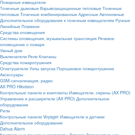
Пожарные извещатели
Точечные дымовые
Взрывозащищенные тепловые
Точечные
тепловые
Точечные комбинированные
Адресные
Автономные
Дополнительное оборудование к точечным извещателям
Ручные
Линейные
Пламени
Средства оповещения
Системы оповещения, музыкальная трансляция
Речевое
оповещение о пожаре
Умный дом
Выключатели
Реле
Клапаны
Средства пожаротушения
Огнетушители
Узлы запуска
Порошковое пожаротушение
Аксессуары
GSM-сигнализация, радио
AX PRO Hikvision
Контрольные панели и комплекты
Извещатели, сирены (AX PRO)
Управление и расширители (AX PRO)
Дополнительное
оборудование
Ритм
Контрольные панели
Voyager
Извещатели и датчики
Дополнительное оборудование
Dahua Alarm
Контрольные панели и комплекты
Датчики
Дополнительное