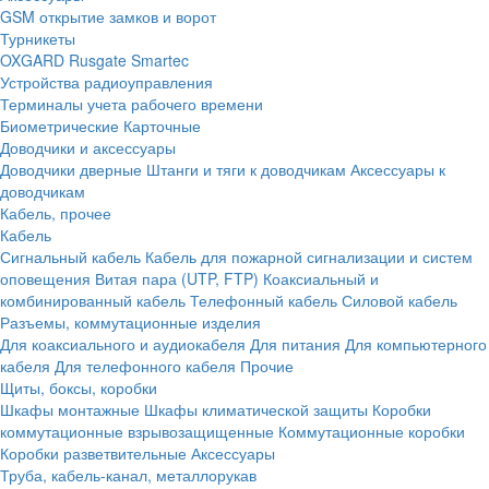
GSM открытие замков и ворот
Турникеты
OXGARD
Rusgate
Smartec
Устройства радиоуправления
Терминалы учета рабочего времени
Биометрические
Карточные
Доводчики и аксессуары
Доводчики дверные
Штанги и тяги к доводчикам
Аксессуары к
доводчикам
Кабель, прочее
Кабель
Сигнальный кабель
Кабель для пожарной сигнализации и систем
оповещения
Витая пара (UTP, FTP)
Коаксиальный и
комбинированный кабель
Телефонный кабель
Силовой кабель
Разъемы, коммутационные изделия
Для коаксиального и аудиокабеля
Для питания
Для компьютерного
кабеля
Для телефонного кабеля
Прочие
Щиты, боксы, коробки
Шкафы монтажные
Шкафы климатической защиты
Коробки
коммутационные взрывозащищенные
Коммутационные коробки
Коробки разветвительные
Аксессуары
Труба, кабель-канал, металлорукав