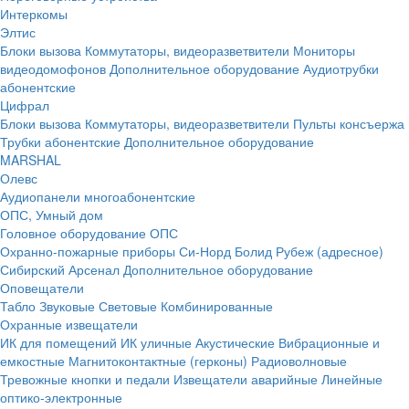
Интеркомы
Элтис
Блоки вызова
Коммутаторы, видеоразветвители
Мониторы
видеодомофонов
Дополнительное оборудование
Аудиотрубки
абонентские
Цифрал
Блоки вызова
Коммутаторы, видеоразветвители
Пульты консъержа
Трубки абонентские
Дополнительное оборудование
MARSHAL
Олевс
Аудиопанели многоабонентские
ОПС, Умный дом
Головное оборудование ОПС
Охранно-пожарные приборы
Си-Норд
Болид
Рубеж (адресное)
Сибирский Арсенал
Дополнительное оборудование
Оповещатели
Табло
Звуковые
Световые
Комбинированные
Охранные извещатели
ИК для помещений
ИК уличные
Акустические
Вибрационные и
емкостные
Магнитоконтактные (герконы)
Радиоволновые
Тревожные кнопки и педали
Извещатели аварийные
Линейные
оптико-электронные