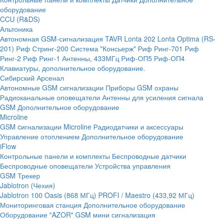
оборудование
CCU (R&DS)
Альтоника
Автономная GSM-сигнализация TAVR
Lonta 202
Lonta Optima (RS-
201)
Риф Стринг-200
Система "Консьерж"
Риф Ринг-701
Риф
Ринг-2
Риф Ринг-1
Антенны, 433МГц
Риф-ОП5
Риф-ОП4
Клавиатуры, дополнительное оборудование.
Сибирский Арсенал
Автономные GSM сигнализации
Приборы GSM охраны
Радиоканальные оповещатели
Антенны для усиления сигнала
GSM
Дополнительное оборудование
Microline
GSM cигнализации Microline
Радиодатчики и аксессуары
Управление отоплением
Дополнительное оборудование
iFlow
Контрольные панели и комплекты
Беспроводные датчики
Беспроводные оповещатели
Устройства управления
GSM Трекер
Jablotron (Чехия)
Jablotron 100
Oasis (868 МГц)
PROFI / Maestro (433,92 МГц)
Мониторинговая станция
Дополнительное оборудование
Оборудование "AZOR" GSM мини сигнализация