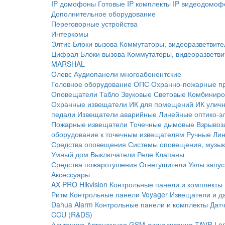
IP домофоны
Готовые IP комплекты
IP видеодомоф
Дополнительное оборудование
Переговорные устройства
Интеркомы
Элтис
Блоки вызова
Коммутаторы, видеоразветвите
Цифрал
Блоки вызова
Коммутаторы, видеоразветви
MARSHAL
Олевс
Аудиопанели многоабонентские
Головное оборудование ОПС
Охранно-пожарные п
Оповещатели
Табло
Звуковые
Световые
Комбиниро
Охранные извещатели
ИК для помещений
ИК улич
педали
Извещатели аварийные
Линейные оптико-э
Пожарные извещатели
Точечные дымовые
Взрывоз
оборудование к точечным извещателям
Ручные
Ли
Средства оповещения
Системы оповещения, музык
Умный дом
Выключатели
Реле
Клапаны
Средства пожаротушения
Огнетушители
Узлы запус
Аксессуары
AX PRO Hikvision
Контрольные панели и комплекты
Ритм
Контрольные панели
Voyager
Извещатели и д
Dahua Alarm
Контрольные панели и комплекты
Датч
CCU (R&DS)
Альтоника
Автономная GSM-сигнализация TAVR
Lo