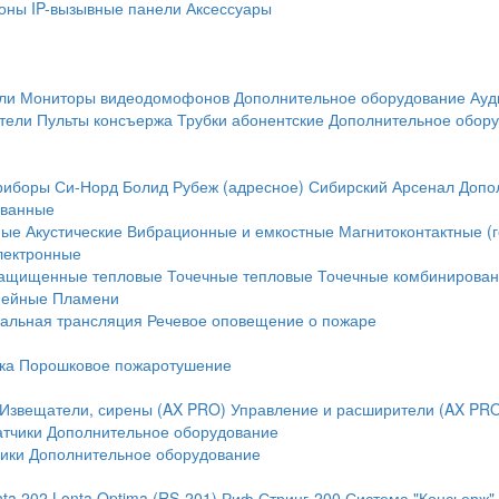
оны
IP-вызывные панели
Аксессуары
ли
Мониторы видеодомофонов
Дополнительное оборудование
Ауд
тели
Пульты консъержа
Трубки абонентские
Дополнительное обор
риборы
Си-Норд
Болид
Рубеж (адресное)
Сибирский Арсенал
Допо
ванные
ные
Акустические
Вибрационные и емкостные
Магнитоконтактные (
лектронные
ащищенные тепловые
Точечные тепловые
Точечные комбинирова
нейные
Пламени
альная трансляция
Речевое оповещение о пожаре
ка
Порошковое пожаротушение
Извещатели, сирены (AX PRO)
Управление и расширители (AX PR
атчики
Дополнительное оборудование
ики
Дополнительное оборудование
nta 202
Lonta Optima (RS-201)
Риф Стринг-200
Система "Консьерж"