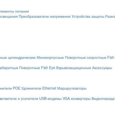
лементы питания
освещения
Преобразователи напряжения
Устройства защиты
Разн
е
чные цилиндрические
Миникорпусные
Поворотные скоростные
Fish
абаритные
Поворотные
Fish Eye
Взрывозащищенные
Аксессуары
нители POE
Удлинители Ethernet
Маршрутизаторы
ветвители и усилители
USB-модемы
VGA конвертеры
Видеопередат