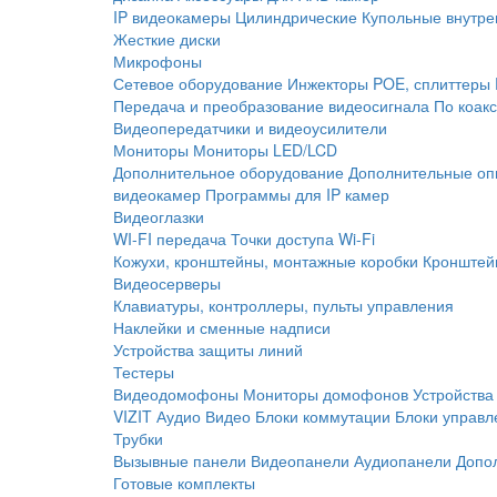
IP видеокамеры
Цилиндрические
Купольные внутре
Жесткие диски
Микрофоны
Сетевое оборудование
Инжекторы POE, сплиттеры
Передача и преобразование видеосигнала
По коак
Видеопередатчики и видеоусилители
Мониторы
Мониторы LED/LCD
Дополнительное оборудование
Дополнительные оп
видеокамер
Программы для IP камер
Видеоглазки
WI-FI передача
Точки доступа Wi-Fi
Кожухи, кронштейны, монтажные коробки
Кронштей
Видеосерверы
Клавиатуры, контроллеры, пульты управления
Наклейки и сменные надписи
Устройства защиты линий
Тестеры
Видеодомофоны
Мониторы домофонов
Устройства
VIZIT
Аудио
Видео
Блоки коммутации
Блоки управл
Трубки
Вызывные панели
Видеопанели
Аудиопанели
Допо
Готовые комплекты