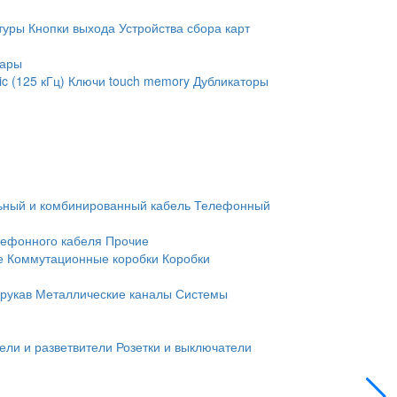
туры
Кнопки выхода
Устройства сбора карт
уары
c (125 кГц)
Ключи touch memory
Дубликаторы
ьный и комбинированный кабель
Телефонный
лефонного кабеля
Прочие
е
Коммутационные коробки
Коробки
рукав
Металлические каналы
Системы
ели и разветвители
Розетки и выключатели