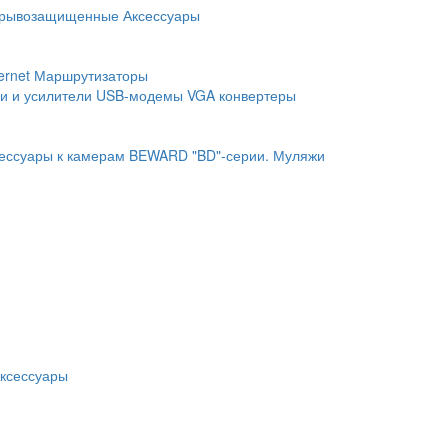
рывозащищенные
Аксессуары
ernet
Маршрутизаторы
и и усилители
USB-модемы
VGA конвертеры
ессуары к камерам BEWARD "BD"-серии.
Муляжи
ксессуары