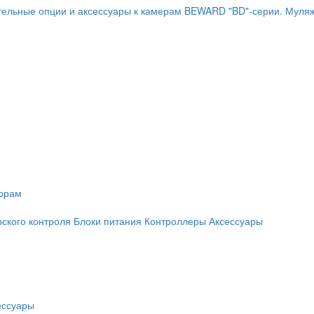
ельные опции и аксессуары к камерам BEWARD "BD"-серии.
Муляж
торам
рского контроля
Блоки питания
Контроллеры
Аксессуары
ессуары