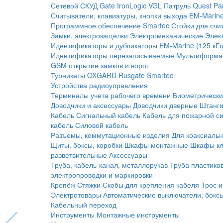
Сетевой СКУД
Gate
IronLogic
VGL Патруль
Quest
Pa
Считыватели, клавиатуры, кнопки выхода
EM-Marine
Программное обеспечение Smartec
Стойки для счи
Замки, электрозащелки
Электромеханические
Элек
Идентификаторы и дубликаторы
EM-Marine (125 кГц
Идентификаторы перезаписываемые
Мультиформа
GSM открытие замков и ворот
Турникеты
OXGARD
Rusgate
Smartec
Устройства радиоуправления
Терминалы учета рабочего времени
Биометрическ
Доводчики и аксессуары
Доводчики дверные
Штанги
Кабель
Сигнальный кабель
Кабель для пожарной с
кабель
Силовой кабель
Разъемы, коммутационные изделия
Для коаксиальн
Щиты, боксы, коробки
Шкафы монтажные
Шкафы кл
разветвительные
Аксессуары
Труба, кабель-канал, металлорукав
Труба пластико
электропроводки и маркировки
Крепёж
Стяжки
Скобы для крепления кабеля
Трос и
Электротовары
Автоматические выключатели, бокс
Кабельный переход
Инструменты
Монтажные инструменты