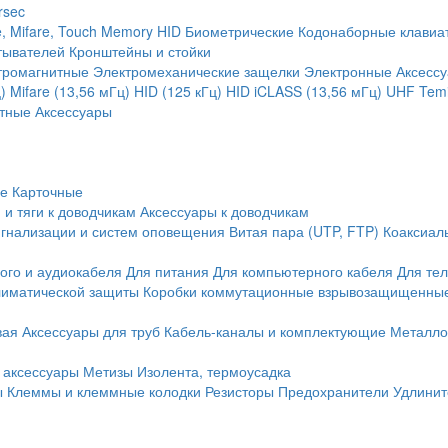
rsec
, Mifare, Touch Memory
HID
Биометрические
Кодонаборные клавиа
тывателей
Кронштейны и стойки
тромагнитные
Электромеханические защелки
Электронные
Аксесс
)
Mifare (13,56 мГц)
HID (125 кГц)
HID iCLASS (13,56 мГц)
UHF
Temi
тные
Аксессуары
ие
Карточные
 и тяги к доводчикам
Аксессуары к доводчикам
игнализации и систем оповещения
Витая пара (UTP, FTP)
Коаксиал
ого и аудиокабеля
Для питания
Для компьютерного кабеля
Для те
иматической защиты
Коробки коммутационные взрывозащищенны
вая
Аксессуары для труб
Кабель-каналы и комплектующие
Металло
 аксессуары
Метизы
Изолента, термоусадка
ы
Клеммы и клеммные колодки
Резисторы
Предохранители
Удлинит