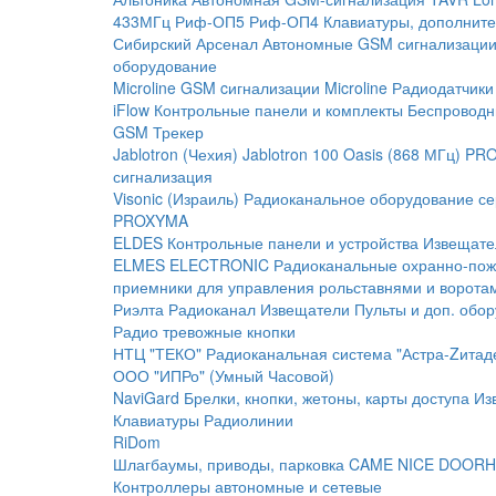
433МГц
Риф-ОП5
Риф-ОП4
Клавиатуры, дополните
Сибирский Арсенал
Автономные GSM сигнализаци
оборудование
Microline
GSM cигнализации Microline
Радиодатчики
iFlow
Контрольные панели и комплекты
Беспроводн
GSM Трекер
Jablotron (Чехия)
Jablotron 100
Oasis (868 МГц)
PRO
сигнализация
Visonic (Израиль)
Радиоканальное оборудование с
PROXYMA
ELDES
Контрольные панели и устройства
Извещате
ELMES ELECTRONIC
Радиоканальные охранно-по
приемники для управления рольставнями и ворота
Риэлта Радиоканал
Извещатели
Пульты и доп. обо
Радио тревожные кнопки
НТЦ "ТЕКО"
Радиоканальная система "Астра-Zитад
ООО "ИПРо" (Умный Часовой)
NaviGard
Брелки, кнопки, жетоны, карты доступа
Из
Клавиатуры
Радиолинии
RiDom
Шлагбаумы, приводы, парковка
CAME
NICE
DOORH
Контроллеры автономные и сетевые