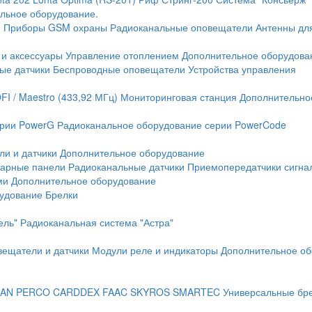
льное оборудование.
и
Приборы GSM охраны
Радиоканальные оповещатели
Антенны дл
 и аксессуары
Управление отоплением
Дополнительное оборудова
ые датчики
Беспроводные оповещатели
Устройства управления
FI / Maestro (433,92 МГц)
Мониторинговая станция
Дополнительно
ерии PowerG
Радиоканальное оборудование серии PowerCode
ли и датчики
Дополнительное оборудование
жарные панели
Радиоканальные датчики
Приемопередатчики сигна
ми
Дополнительное оборудование
рудование
Брелки
ель"
Радиоканальная система "Астра"
вещатели и датчики
Модули реле и индикаторы
Дополнительное об
AN
PERCO
CARDDEX
FAAC
SKYROS
SMARTEC
Универсальные бр