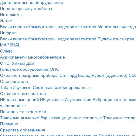
Дополнительное оборудование
Переговорные устройства
Интеркомы
Элтис
Блоки вызова
Коммутаторы, видеоразветвители
Мониторы видеод
Цифрал
Блоки вызова
Коммутаторы, видеоразветвители
Пульты консъержа
MARSHAL
Олевс
Аудиопанели многоабонентские
ОПС, Умный дом
Головное оборудование ОПС
Охранно-пожарные приборы
Си-Норд
Болид
Рубеж (адресное)
Сиб
Оповещатели
Табло
Звуковые
Световые
Комбинированные
Охранные извещатели
ИК для помещений
ИК уличные
Акустические
Вибрационные и емк
электронные
Пожарные извещатели
Точечные дымовые
Взрывозащищенные тепловые
Точечные тепло
Пламени
Средства оповещения
Системы оповещения, музыкальная трансляция
Речевое оповещен