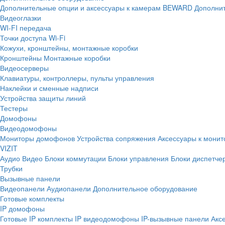
Дополнительные опции и аксессуары к камерам BEWARD
Дополнит
Видеоглазки
WI-FI передача
Точки доступа Wi-Fi
Кожухи, кронштейны, монтажные коробки
Кронштейны
Монтажные коробки
Видеосерверы
Клавиатуры, контроллеры, пульты управления
Наклейки и сменные надписи
Устройства защиты линий
Тестеры
Домофоны
Видеодомофоны
Мониторы домофонов
Устройства сопряжения
Аксессуары к мони
VIZIT
Аудио
Видео
Блоки коммутации
Блоки управления
Блоки диспетче
Трубки
Вызывные панели
Видеопанели
Аудиопанели
Дополнительное оборудование
Готовые комплекты
IP домофоны
Готовые IP комплекты
IP видеодомофоны
IP-вызывные панели
Акс