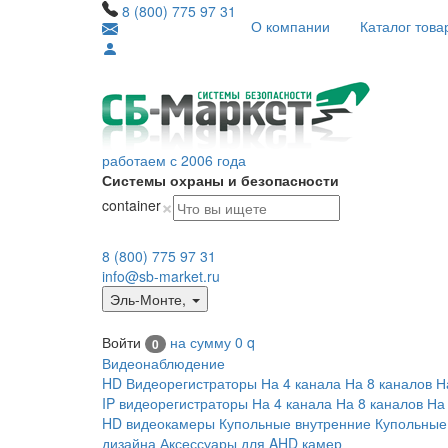
8 (800) 775 97 31
О компании
Каталог това
работаем с 2006 года
Системы охраны и безопасности
×
container
8 (800) 775 97 31
info@sb-market.ru
Эль-Монте
,
Войти
на сумму
0
q
0
Видеонаблюдение
HD Видеорегистраторы
На 4 канала
На 8 каналов
Н
IP видеорегистраторы
На 4 канала
На 8 каналов
На
HD видеокамеры
Купольные внутренние
Купольные
дизайна
Аксессуары для AHD камер