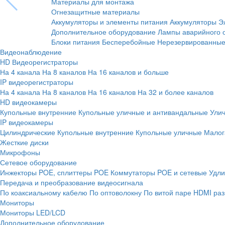
Материалы для монтажа
Огнезащитные материалы
Аккумуляторы и элементы питания
Аккумуляторы
Э
Дополнительное оборудование
Лампы аварийного 
Блоки питания
Бесперебойные
Нерезервированны
Видеонаблюдение
HD Видеорегистраторы
На 4 канала
На 8 каналов
На 16 каналов и больше
IP видеорегистраторы
На 4 канала
На 8 каналов
На 16 каналов
На 32 и более каналов
HD видеокамеры
Купольные внутренние
Купольные уличные и антивандальные
Ули
IP видеокамеры
Цилиндрические
Купольные внутренние
Купольные уличные
Малог
Жесткие диски
Микрофоны
Сетевое оборудование
Инжекторы POE, сплиттеры POE
Коммутаторы POE и сетевые
Удли
Передача и преобразование видеосигнала
По коаксиальному кабелю
По оптоволокну
По витой паре
HDMI раз
Мониторы
Мониторы LED/LCD
Дополнительное оборудование