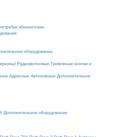
иотрубки абонентские
удование
лнительное оборудование
герконы)
Радиоволновые
Тревожные кнопки и
нные
Адресные
Автономные
Дополнительное
O)
Дополнительное оборудование
Риф Ринг-701
Риф Ринг-2
Риф Ринг-1
Антенны,