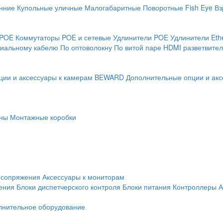
нние
Купольные уличные
Малогабаритные
Поворотные
Fish Eye
Вз
 POE
Коммутаторы POE и сетевые
Удлинители POE
Удлинители Eth
сиальному кабелю
По оптоволокну
По витой паре
HDMI разветвител
ции и аксессуары к камерам BEWARD
Дополнительные опции и акс
ны
Монтажные коробки
 сопряжения
Аксессуары к мониторам
ения
Блоки диспетчерского контроля
Блоки питания
Контроллеры
А
лнительное оборудование