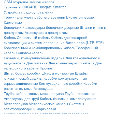
GSM открытие замков и ворот
Турникеты
OXGARD
Rusgate
Smartec
Устройства радиоуправления
Терминалы учета рабочего времени
Биометрические
Карточные
Доводчики и аксессуары
Доводчики дверные
Штанги и тяги к
доводчикам
Аксессуары к доводчикам
Кабель
Сигнальный кабель
Кабель для пожарной
сигнализации и систем оповещения
Витая пара (UTP, FTP)
Коаксиальный и комбинированный кабель
Телефонный
кабель
Силовой кабель
Разъемы, коммутационные изделия
Для коаксиального и
аудиокабеля
Для питания
Для компьютерного кабеля
Для
телефонного кабеля
Прочие
Щиты, боксы, коробки
Шкафы монтажные
Шкафы
климатической защиты
Коробки коммутационные
взрывозащищенные
Коммутационные коробки
Коробки
разветвительные
Аксессуары
Труба, кабель-канал, металлорукав
Труба пластиковая
Аксессуары для труб
Кабель-каналы и комплектующие
Металлорукав
Металлические каналы
Системы
электропроводки и маркировки
Крепёж
Стяжки
Скобы для крепления кабеля
Трос и