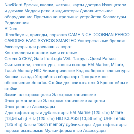
NaviGard
Брелки, кнопки, жетоны, карты доступа
Извещатели
и датчики
Модули реле и индикаторы
Дополнительное
оборудование
Приемно-контрольные устройства
Клавиатуры
Радиолинии
RiDom
Шлагбаумы, приводы, парковка
CAME
NICE
DOORHAN
PERCO
CARDDEX
FAAC
SKYROS
SMARTEC
Универсальные брелоки
Аксессуары для распашных ворот
Контроллеры автономные и сетевые
Сетевой СКУД
Gate
IronLogic
VGL Патруль
Quest
Parsec
Считыватели, клавиатуры, кнопки выхода
EM-Marine, Mifare,
Touch Memory
HID
Биометрические
Кодонаборные клавиатуры
Кнопки выхода
Устройства сбора карт
Программное
обеспечение Smartec
Стойки для считывателей
Кронштейны и
стойки
Замки, электрозащелки
Электромеханические
Электромагнитные
Электромеханические защелки
Электронные
Аксессуары
Идентификаторы и дубликаторы
EM-Marine (125 кГц)
Mifare
(13,56 мГц)
HID (125 кГц)
HID iCLASS (13,56 мГц)
UHF
Temic
(125 кГц)
Ключи touch memory
Дубликаторы
Идентификаторы
перезаписываемые
Мультиформатные
Аксессуары