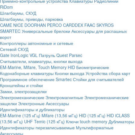
Приемно-контрольные устройства
Клавиатуры
Радиолинии
RiDom
Шлагбаумы, СКУД
Шлагбаумы, приводы, парковка
CAME
NICE
DOORHAN
PERCO
CARDDEX
FAAC
SKYROS
SMARTEC
Универсальные брелоки
Аксессуары для распашных
ворот
Контроллеры автономные и сетевые
Сетевой СКУД
Gate
IronLogic
VGL Патруль
Quest
Parsec
Считыватели, клавиатуры, кнопки выхода
EM-Marine, Mifare, Touch Memory
HID
Биометрические
Кодонаборные клавиатуры
Кнопки выхода
Устройства сбора карт
Программное обеспечение Smartec
Стойки для считывателей
Кронштейны и стойки
Замки, электрозащелки
Электромеханические
Электромагнитные
Электромеханические
защелки
Электронные
Аксессуары
Идентификаторы и дубликаторы
EM-Marine (125 кГц)
Mifare (13,56 мГц)
HID (125 кГц)
HID iCLASS
(13,56 мГц)
UHF
Temic (125 кГц)
Ключи touch memory
Дубликаторы
Идентификаторы перезаписываемые
Мультиформатные
Аксессуары