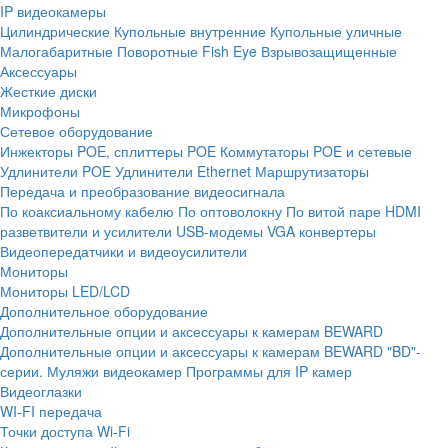
IP видеокамеры
Цилиндрические
Купольные внутренние
Купольные уличные
Малогабаритные
Поворотные
Fish Eye
Взрывозащищенные
Аксессуары
Жесткие диски
Микрофоны
Сетевое оборудование
Инжекторы POE, сплиттеры POE
Коммутаторы POE и сетевые
Удлинители POE
Удлинители Ethernet
Маршрутизаторы
Передача и преобразование видеосигнала
По коаксиальному кабелю
По оптоволокну
По витой паре
HDMI
разветвители и усилители
USB-модемы
VGA конвертеры
Видеопередатчики и видеоусилители
Мониторы
Мониторы LED/LCD
Дополнительное оборудование
Дополнительные опции и аксессуары к камерам BEWARD
Дополнительные опции и аксессуары к камерам BEWARD "BD"-
серии.
Муляжи видеокамер
Программы для IP камер
Видеоглазки
WI-FI передача
Точки доступа Wi-Fi