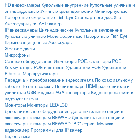
HD видеокамеры
Купольные внутренние
Купольные уличные и
антивандальные
Уличные цилиндрические
Миникорпусные
Поворотные скоростные
Fish Eye
Стандартного дизайна
Аксессуары для AHD камер
IP видеокамеры
Цилиндрические
Купольные внутренние
Купольные уличные
Малогабаритные
Поворотные
Fish Eye
Взрывозащищенные
Аксессуары
Жесткие диски
Микрофоны
Сетевое оборудование
Инжекторы POE, сплиттеры POE
Коммутаторы POE и сетевые
Удлинители POE
Удлинители
Ethernet
Маршрутизаторы
Передача и преобразование видеосигнала
По коаксиальному
кабелю
По оптоволокну
По витой паре
HDMI разветвители и
усилители
USB-модемы
VGA конвертеры
Видеопередатчики и
видеоусилители
Мониторы
Мониторы LED/LCD
Дополнительное оборудование
Дополнительные опции и
аксессуары к камерам BEWARD
Дополнительные опции и
аксессуары к камерам BEWARD "BD"-серии.
Муляжи
видеокамер
Программы для IP камер
Видеоглазки