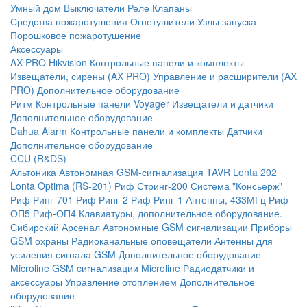
Умный дом
Выключатели
Реле
Клапаны
Средства пожаротушения
Огнетушители
Узлы запуска
Порошковое пожаротушение
Аксессуары
AX PRO Hikvision
Контрольные панели и комплекты
Извещатели, сирены (AX PRO)
Управление и расширители (AX
PRO)
Дополнительное оборудование
Ритм
Контрольные панели
Voyager
Извещатели и датчики
Дополнительное оборудование
Dahua Alarm
Контрольные панели и комплекты
Датчики
Дополнительное оборудование
CCU (R&DS)
Альтоника
Автономная GSM-сигнализация TAVR
Lonta 202
Lonta Optima (RS-201)
Риф Стринг-200
Система "Консьерж"
Риф Ринг-701
Риф Ринг-2
Риф Ринг-1
Антенны, 433МГц
Риф-
ОП5
Риф-ОП4
Клавиатуры, дополнительное оборудование.
Сибирский Арсенал
Автономные GSM сигнализации
Приборы
GSM охраны
Радиоканальные оповещатели
Антенны для
усиления сигнала GSM
Дополнительное оборудование
Microline
GSM cигнализации Microline
Радиодатчики и
аксессуары
Управление отоплением
Дополнительное
оборудование