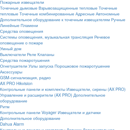
Пожарные извещатели
Точечные дымовые
Взрывозащищенные тепловые
Точечные
тепловые
Точечные комбинированные
Адресные
Автономные
Дополнительное оборудование к точечным извещателям
Ручные
Линейные
Пламени
Средства оповещения
Системы оповещения, музыкальная трансляция
Речевое
оповещение о пожаре
Умный дом
Выключатели
Реле
Клапаны
Средства пожаротушения
Огнетушители
Узлы запуска
Порошковое пожаротушение
Аксессуары
GSM-сигнализация, радио
AX PRO Hikvision
Контрольные панели и комплекты
Извещатели, сирены (AX PRO)
Управление и расширители (AX PRO)
Дополнительное
оборудование
Ритм
Контрольные панели
Voyager
Извещатели и датчики
Дополнительное оборудование
Dahua Alarm
Контрольные панели и комплекты
Датчики
Дополнительное