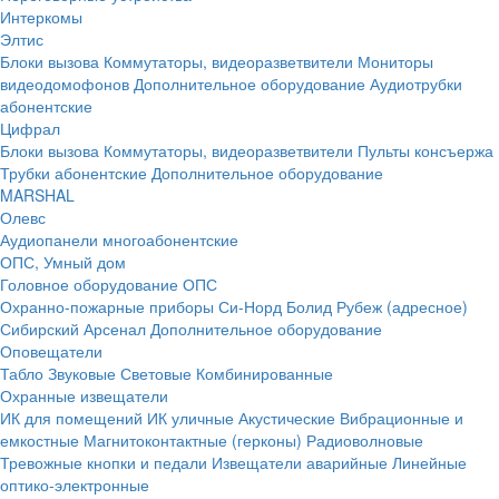
Интеркомы
Элтис
Блоки вызова
Коммутаторы, видеоразветвители
Мониторы
видеодомофонов
Дополнительное оборудование
Аудиотрубки
абонентские
Цифрал
Блоки вызова
Коммутаторы, видеоразветвители
Пульты консъержа
Трубки абонентские
Дополнительное оборудование
MARSHAL
Олевс
Аудиопанели многоабонентские
ОПС, Умный дом
Головное оборудование ОПС
Охранно-пожарные приборы
Си-Норд
Болид
Рубеж (адресное)
Сибирский Арсенал
Дополнительное оборудование
Оповещатели
Табло
Звуковые
Световые
Комбинированные
Охранные извещатели
ИК для помещений
ИК уличные
Акустические
Вибрационные и
емкостные
Магнитоконтактные (герконы)
Радиоволновые
Тревожные кнопки и педали
Извещатели аварийные
Линейные
оптико-электронные