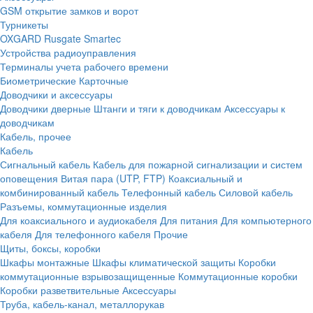
GSM открытие замков и ворот
Турникеты
OXGARD
Rusgate
Smartec
Устройства радиоуправления
Терминалы учета рабочего времени
Биометрические
Карточные
Доводчики и аксессуары
Доводчики дверные
Штанги и тяги к доводчикам
Аксессуары к
доводчикам
Кабель, прочее
Кабель
Сигнальный кабель
Кабель для пожарной сигнализации и систем
оповещения
Витая пара (UTP, FTP)
Коаксиальный и
комбинированный кабель
Телефонный кабель
Силовой кабель
Разъемы, коммутационные изделия
Для коаксиального и аудиокабеля
Для питания
Для компьютерного
кабеля
Для телефонного кабеля
Прочие
Щиты, боксы, коробки
Шкафы монтажные
Шкафы климатической защиты
Коробки
коммутационные взрывозащищенные
Коммутационные коробки
Коробки разветвительные
Аксессуары
Труба, кабель-канал, металлорукав