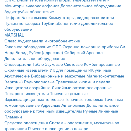
Мониторы видеодомофонов
Дополнительное оборудование
Аудиотрубки абонентские
Цифрал
Блоки вызова
Коммутаторы, видеоразветвители
Пульты консъержа
Трубки абонентские
Дополнительное
оборудование
MARSHAL
Олевс
Аудиопанели многоабонентские
Головное оборудование ОПС
Охранно-пожарные приборы
Си-
Норд
Болид
Рубеж (адресное)
Сибирский Арсенал
Дополнительное оборудование
Оповещатели
Табло
Звуковые
Световые
Комбинированные
Охранные извещатели
ИК для помещений
ИК уличные
Акустические
Вибрационные и емкостные
Магнитоконтактные
(герконы)
Радиоволновые
Тревожные кнопки и педали
Извещатели аварийные
Линейные оптико-электронные
Пожарные извещатели
Точечные дымовые
Взрывозащищенные тепловые
Точечные тепловые
Точечные
комбинированные
Адресные
Автономные
Дополнительное
оборудование к точечным извещателям
Ручные
Линейные
Пламени
Средства оповещения
Системы оповещения, музыкальная
трансляция
Речевое оповещение о пожаре