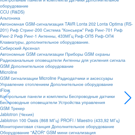
оборудование
CCU (R&DS)
Альтоника
Автономная GSM-сигнализация TAVR
Lonta 202
Lonta Optima (RS-
201)
Риф Стринг-200
Система "Консьерж"
Риф Ринг-701
Риф
Ринг-2
Риф Ринг-1
Антенны, 433МГц
Риф-ОП5
Риф-ОП4
Клавиатуры, дополнительное оборудование.
Сибирский Арсенал
Автономные GSM сигнализации
Приборы GSM охраны
Радиоканальные оповещатели
Антенны для усиления сигнала
GSM
Дополнительное оборудование
Microline
GSM cигнализации Microline
Радиодатчики и аксессуары
Управление отоплением
Дополнительное оборудование
iFlow
Контрольные панели и комплекты
Беспроводные датчики
Беспроводные оповещатели
Устройства управления
GSM Трекер
Jablotron (Чехия)
Jablotron 100
Oasis (868 МГц)
PROFI / Maestro (433,92 МГц)
Мониторинговая станция
Дополнительное оборудование
Оборудование "AZOR" GSM мини сигнализация