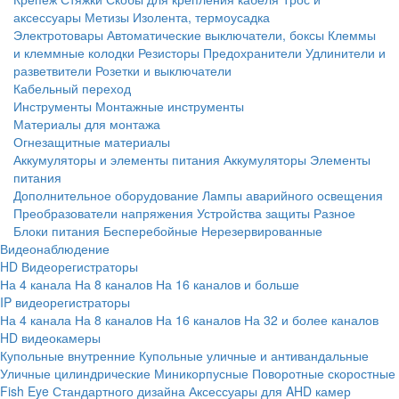
аксессуары
Метизы
Изолента, термоусадка
Электротовары
Автоматические выключатели, боксы
Клеммы
и клеммные колодки
Резисторы
Предохранители
Удлинители и
разветвители
Розетки и выключатели
Кабельный переход
Инструменты
Монтажные инструменты
Материалы для монтажа
Огнезащитные материалы
Аккумуляторы и элементы питания
Аккумуляторы
Элементы
питания
Дополнительное оборудование
Лампы аварийного освещения
Преобразователи напряжения
Устройства защиты
Разное
Блоки питания
Бесперебойные
Нерезервированные
Видеонаблюдение
HD Видеорегистраторы
На 4 канала
На 8 каналов
На 16 каналов и больше
IP видеорегистраторы
На 4 канала
На 8 каналов
На 16 каналов
На 32 и более каналов
HD видеокамеры
Купольные внутренние
Купольные уличные и антивандальные
Уличные цилиндрические
Миникорпусные
Поворотные скоростные
Fish Eye
Стандартного дизайна
Аксессуары для AHD камер