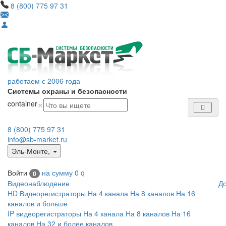
8 (800) 775 97 31
работаем с 2006 года
Системы охраны и безопасности
×
container
8 (800) 775 97 31
info@sb-market.ru
Эль-Монте
,
Войти
на сумму
0
q
0
Видеонаблюдение
Д
HD Видеорегистраторы
На 4 канала
На 8 каналов
На 16
каналов и больше
IP видеорегистраторы
На 4 канала
На 8 каналов
На 16
каналов
На 32 и более каналов