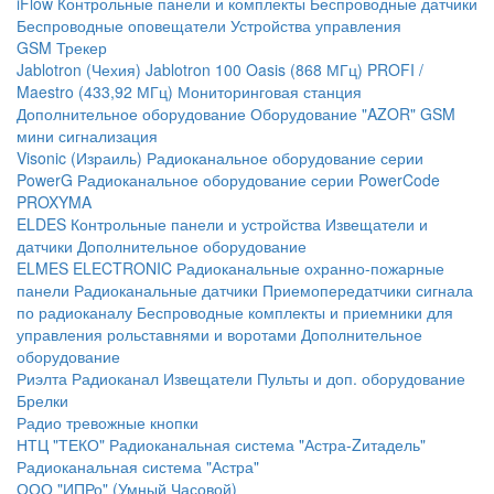
iFlow
Контрольные панели и комплекты
Беспроводные датчики
Беспроводные оповещатели
Устройства управления
GSM Трекер
Jablotron (Чехия)
Jablotron 100
Oasis (868 МГц)
PROFI /
Maestro (433,92 МГц)
Мониторинговая станция
Дополнительное оборудование
Оборудование "AZOR" GSM
мини сигнализация
Visonic (Израиль)
Радиоканальное оборудование серии
PowerG
Радиоканальное оборудование серии PowerCode
PROXYMA
ELDES
Контрольные панели и устройства
Извещатели и
датчики
Дополнительное оборудование
ELMES ELECTRONIC
Радиоканальные охранно-пожарные
панели
Радиоканальные датчики
Приемопередатчики сигнала
по радиоканалу
Беспроводные комплекты и приемники для
управления рольставнями и воротами
Дополнительное
оборудование
Риэлта Радиоканал
Извещатели
Пульты и доп. оборудование
Брелки
Радио тревожные кнопки
НТЦ "ТЕКО"
Радиоканальная система "Астра-Zитадель"
Радиоканальная система "Астра"
ООО "ИПРо" (Умный Часовой)