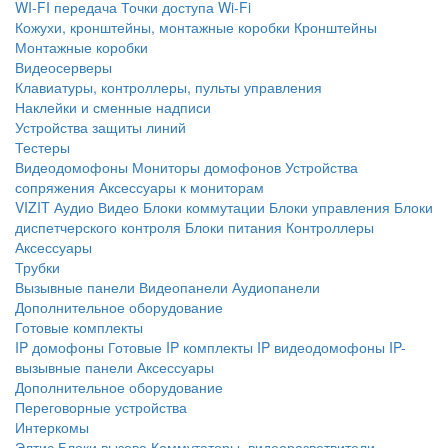
WI-FI передача
Точки доступа Wi-Fi
Кожухи, кронштейны, монтажные коробки
Кронштейны
Монтажные коробки
Видеосерверы
Клавиатуры, контроллеры, пульты управления
Наклейки и сменные надписи
Устройства защиты линий
Тестеры
Видеодомофоны
Мониторы домофонов
Устройства
сопряжения
Аксессуары к мониторам
VIZIT
Аудио
Видео
Блоки коммутации
Блоки управления
Блоки
диспетчерского контроля
Блоки питания
Контроллеры
Аксессуары
Трубки
Вызывные панели
Видеопанели
Аудиопанели
Дополнительное оборудование
Готовые комплекты
IP домофоны
Готовые IP комплекты
IP видеодомофоны
IP-
вызывные панели
Аксессуары
Дополнительное оборудование
Переговорные устройства
Интеркомы
Элтис
Блоки вызова
Коммутаторы, видеоразветвители