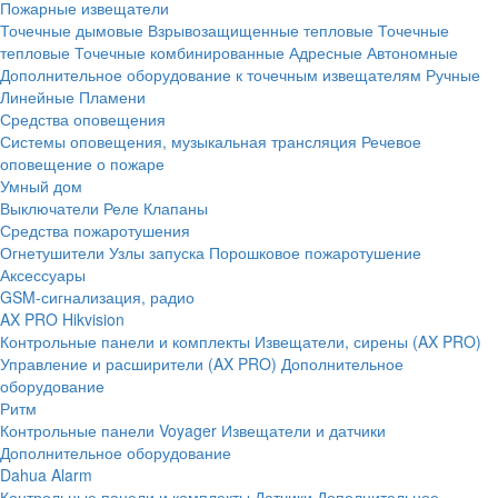
Пожарные извещатели
Точечные дымовые
Взрывозащищенные тепловые
Точечные
тепловые
Точечные комбинированные
Адресные
Автономные
Дополнительное оборудование к точечным извещателям
Ручные
Линейные
Пламени
Средства оповещения
Системы оповещения, музыкальная трансляция
Речевое
оповещение о пожаре
Умный дом
Выключатели
Реле
Клапаны
Средства пожаротушения
Огнетушители
Узлы запуска
Порошковое пожаротушение
Аксессуары
GSM-сигнализация, радио
AX PRO Hikvision
Контрольные панели и комплекты
Извещатели, сирены (AX PRO)
Управление и расширители (AX PRO)
Дополнительное
оборудование
Ритм
Контрольные панели
Voyager
Извещатели и датчики
Дополнительное оборудование
Dahua Alarm
Контрольные панели и комплекты
Датчики
Дополнительное