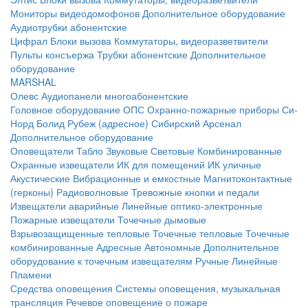
Мониторы видеодомофонов
Дополнительное оборудование
Аудиотрубки абонентские
Цифрал
Блоки вызова
Коммутаторы, видеоразветвители
Пульты консъержа
Трубки абонентские
Дополнительное
оборудование
MARSHAL
Олевс
Аудиопанели многоабонентские
Головное оборудование ОПС
Охранно-пожарные приборы
Си-
Норд
Болид
Рубеж (адресное)
Сибирский Арсенал
Дополнительное оборудование
Оповещатели
Табло
Звуковые
Световые
Комбинированные
Охранные извещатели
ИК для помещений
ИК уличные
Акустические
Вибрационные и емкостные
Магнитоконтактные
(герконы)
Радиоволновые
Тревожные кнопки и педали
Извещатели аварийные
Линейные оптико-электронные
Пожарные извещатели
Точечные дымовые
Взрывозащищенные тепловые
Точечные тепловые
Точечные
комбинированные
Адресные
Автономные
Дополнительное
оборудование к точечным извещателям
Ручные
Линейные
Пламени
Средства оповещения
Системы оповещения, музыкальная
трансляция
Речевое оповещение о пожаре