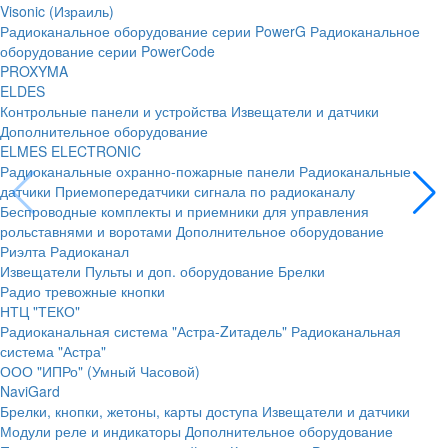
Visonic (Израиль)
Радиоканальное оборудование серии PowerG
Радиоканальное
оборудование серии PowerCode
PROXYMA
ELDES
Контрольные панели и устройства
Извещатели и датчики
Дополнительное оборудование
ELMES ELECTRONIC
Радиоканальные охранно-пожарные панели
Радиоканальные
датчики
Приемопередатчики сигнала по радиоканалу
Беспроводные комплекты и приемники для управления
рольставнями и воротами
Дополнительное оборудование
Риэлта Радиоканал
Извещатели
Пульты и доп. оборудование
Брелки
Радио тревожные кнопки
НТЦ "ТЕКО"
Радиоканальная система "Астра-Zитадель"
Радиоканальная
система "Астра"
ООО "ИПРо" (Умный Часовой)
NaviGard
Брелки, кнопки, жетоны, карты доступа
Извещатели и датчики
Модули реле и индикаторы
Дополнительное оборудование