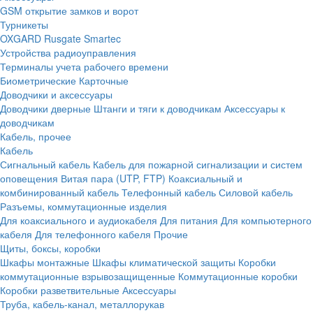
GSM открытие замков и ворот
Турникеты
OXGARD
Rusgate
Smartec
Устройства радиоуправления
Терминалы учета рабочего времени
Биометрические
Карточные
Доводчики и аксессуары
Доводчики дверные
Штанги и тяги к доводчикам
Аксессуары к
доводчикам
Кабель, прочее
Кабель
Сигнальный кабель
Кабель для пожарной сигнализации и систем
оповещения
Витая пара (UTP, FTP)
Коаксиальный и
комбинированный кабель
Телефонный кабель
Силовой кабель
Разъемы, коммутационные изделия
Для коаксиального и аудиокабеля
Для питания
Для компьютерного
кабеля
Для телефонного кабеля
Прочие
Щиты, боксы, коробки
Шкафы монтажные
Шкафы климатической защиты
Коробки
коммутационные взрывозащищенные
Коммутационные коробки
Коробки разветвительные
Аксессуары
Труба, кабель-канал, металлорукав