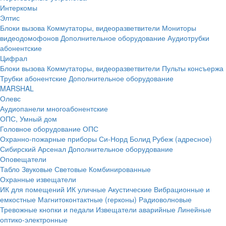
Интеркомы
Элтис
Блоки вызова
Коммутаторы, видеоразветвители
Мониторы
видеодомофонов
Дополнительное оборудование
Аудиотрубки
абонентские
Цифрал
Блоки вызова
Коммутаторы, видеоразветвители
Пульты консъержа
Трубки абонентские
Дополнительное оборудование
MARSHAL
Олевс
Аудиопанели многоабонентские
ОПС, Умный дом
Головное оборудование ОПС
Охранно-пожарные приборы
Си-Норд
Болид
Рубеж (адресное)
Сибирский Арсенал
Дополнительное оборудование
Оповещатели
Табло
Звуковые
Световые
Комбинированные
Охранные извещатели
ИК для помещений
ИК уличные
Акустические
Вибрационные и
емкостные
Магнитоконтактные (герконы)
Радиоволновые
Тревожные кнопки и педали
Извещатели аварийные
Линейные
оптико-электронные