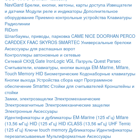
NaviGard
Брелки, кнопки, жетоны, карты доступа
Извещатели
и датчики
Модули реле и индикаторы
Дополнительное
оборудование
Приемно-контрольные устройства
Клавиатуры
Радиолинии
RiDom
Шлагбаумы, приводы, парковка
CAME
NICE
DOORHAN
PERCO
CARDDEX
FAAC
SKYROS
SMARTEC
Универсальные брелоки
Аксессуары для распашных ворот
Контроллеры автономные и сетевые
Сетевой СКУД
Gate
IronLogic
VGL Патруль
Quest
Parsec
Считыватели, клавиатуры, кнопки выхода
EM-Marine, Mifare,
Touch Memory
HID
Биометрические
Кодонаборные клавиатуры
Кнопки выхода
Устройства сбора карт
Программное
обеспечение Smartec
Стойки для считывателей
Кронштейны и
стойки
Замки, электрозащелки
Электромеханические
Электромагнитные
Электромеханические защелки
Электронные
Аксессуары
Идентификаторы и дубликаторы
EM-Marine (125 кГц)
Mifare
(13,56 мГц)
HID (125 кГц)
HID iCLASS (13,56 мГц)
UHF
Temic
(125 кГц)
Ключи touch memory
Дубликаторы
Идентификаторы
перезаписываемые
Мультиформатные
Аксессуары