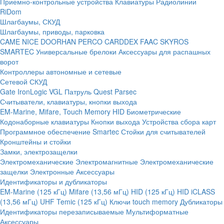
Приемно-контрольные устройства
Клавиатуры
Радиолинии
RiDom
Шлагбаумы, СКУД
Шлагбаумы, приводы, парковка
CAME
NICE
DOORHAN
PERCO
CARDDEX
FAAC
SKYROS
SMARTEC
Универсальные брелоки
Аксессуары для распашных
ворот
Контроллеры автономные и сетевые
Сетевой СКУД
Gate
IronLogic
VGL Патруль
Quest
Parsec
Считыватели, клавиатуры, кнопки выхода
EM-Marine, Mifare, Touch Memory
HID
Биометрические
Кодонаборные клавиатуры
Кнопки выхода
Устройства сбора карт
Программное обеспечение Smartec
Стойки для считывателей
Кронштейны и стойки
Замки, электрозащелки
Электромеханические
Электромагнитные
Электромеханические
защелки
Электронные
Аксессуары
Идентификаторы и дубликаторы
EM-Marine (125 кГц)
Mifare (13,56 мГц)
HID (125 кГц)
HID iCLASS
(13,56 мГц)
UHF
Temic (125 кГц)
Ключи touch memory
Дубликаторы
Идентификаторы перезаписываемые
Мультиформатные
Аксессуары