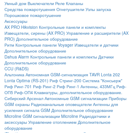
Умный дом
Выключатели
Реле
Клапаны
Средства пожаротушения
Огнетушители
Узлы запуска
Порошковое пожаротушение
Аксессуары
AX PRO Hikvision
Контрольные панели и комплекты
Извещатели, сирены (AX PRO)
Управление и расширители (AX
PRO)
Дополнительное оборудование
Ритм
Контрольные панели
Voyager
Извещатели и датчики
Дополнительное оборудование
Dahua Alarm
Контрольные панели и комплекты
Датчики
Дополнительное оборудование
CCU (R&DS)
Альтоника
Автономная GSM-сигнализация TAVR
Lonta 202
Lonta Optima (RS-201)
Риф Стринг-200
Система "Консьерж"
Риф Ринг-701
Риф Ринг-2
Риф Ринг-1
Антенны, 433МГц
Риф-
ОП5
Риф-ОП4
Клавиатуры, дополнительное оборудование.
Сибирский Арсенал
Автономные GSM сигнализации
Приборы
GSM охраны
Радиоканальные оповещатели
Антенны для
усиления сигнала GSM
Дополнительное оборудование
Microline
GSM cигнализации Microline
Радиодатчики и
аксессуары
Управление отоплением
Дополнительное
оборудование