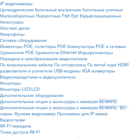
IP видеокамеры
Цилиндрические
Купольные внутренние
Купольные уличные
Малогабаритные
Поворотные
Fish Eye
Взрывозащищенные
Аксессуары
Жесткие диски
Микрофоны
Сетевое оборудование
Инжекторы POE, сплиттеры POE
Коммутаторы POE и сетевые
Удлинители POE
Удлинители Ethernet
Маршрутизаторы
Передача и преобразование видеосигнала
По коаксиальному кабелю
По оптоволокну
По витой паре
HDMI
разветвители и усилители
USB-модемы
VGA конвертеры
Видеопередатчики и видеоусилители
Мониторы
Мониторы LED/LCD
Дополнительное оборудование
Дополнительные опции и аксессуары к камерам BEWARD
Дополнительные опции и аксессуары к камерам BEWARD "BD"-
серии.
Муляжи видеокамер
Программы для IP камер
Видеоглазки
WI-FI передача
Точки доступа Wi-Fi