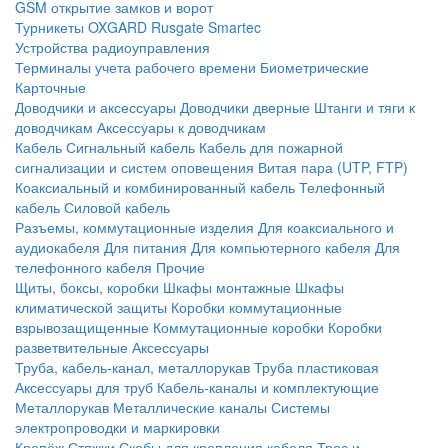
GSM открытие замков и ворот
Турникеты
OXGARD
Rusgate
Smartec
Устройства радиоуправления
Терминалы учета рабочего времени
Биометрические
Карточные
Доводчики и аксессуары
Доводчики дверные
Штанги и тяги к
доводчикам
Аксессуары к доводчикам
Кабель
Сигнальный кабель
Кабель для пожарной
сигнализации и систем оповещения
Витая пара (UTP, FTP)
Коаксиальный и комбинированный кабель
Телефонный
кабель
Силовой кабель
Разъемы, коммутационные изделия
Для коаксиального и
аудиокабеля
Для питания
Для компьютерного кабеля
Для
телефонного кабеля
Прочие
Щиты, боксы, коробки
Шкафы монтажные
Шкафы
климатической защиты
Коробки коммутационные
взрывозащищенные
Коммутационные коробки
Коробки
разветвительные
Аксессуары
Труба, кабель-канал, металлорукав
Труба пластиковая
Аксессуары для труб
Кабель-каналы и комплектующие
Металлорукав
Металлические каналы
Системы
электропроводки и маркировки
Крепёж
Стяжки
Скобы для крепления кабеля
Трос и