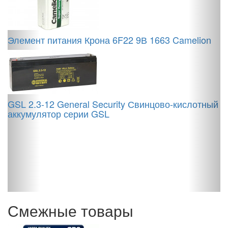
Элемент питания Крона 6F22 9В 1663 Camelion
H
U
GSL 2.3-12 General Security Свинцово-кислотный
аккумулятор серии GSL
D
/
Смежные товары