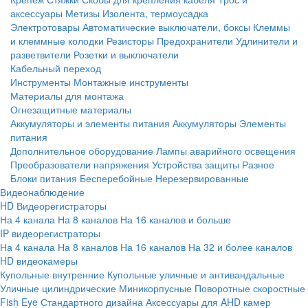
аксессуары
Метизы
Изолента, термоусадка
Электротовары
Автоматические выключатели, боксы
Клеммы
и клеммные колодки
Резисторы
Предохранители
Удлинители и
разветвители
Розетки и выключатели
Кабельный переход
Инструменты
Монтажные инструменты
Материалы для монтажа
Огнезащитные материалы
Аккумуляторы и элементы питания
Аккумуляторы
Элементы
питания
Дополнительное оборудование
Лампы аварийного освещения
Преобразователи напряжения
Устройства защиты
Разное
Блоки питания
Бесперебойные
Нерезервированные
Видеонаблюдение
HD Видеорегистраторы
На 4 канала
На 8 каналов
На 16 каналов и больше
IP видеорегистраторы
На 4 канала
На 8 каналов
На 16 каналов
На 32 и более каналов
HD видеокамеры
Купольные внутренние
Купольные уличные и антивандальные
Уличные цилиндрические
Миникорпусные
Поворотные скоростные
Fish Eye
Стандартного дизайна
Аксессуары для AHD камер