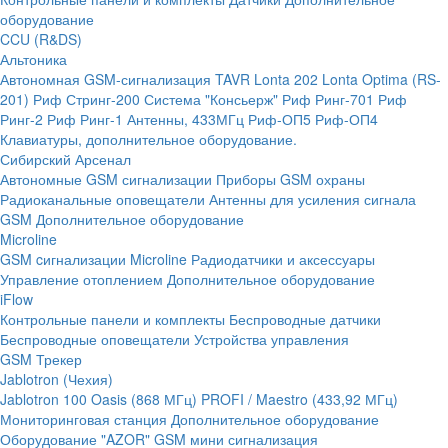
оборудование
CCU (R&DS)
Альтоника
Автономная GSM-сигнализация TAVR
Lonta 202
Lonta Optima (RS-
201)
Риф Стринг-200
Система "Консьерж"
Риф Ринг-701
Риф
Ринг-2
Риф Ринг-1
Антенны, 433МГц
Риф-ОП5
Риф-ОП4
Клавиатуры, дополнительное оборудование.
Сибирский Арсенал
Автономные GSM сигнализации
Приборы GSM охраны
Радиоканальные оповещатели
Антенны для усиления сигнала
GSM
Дополнительное оборудование
Microline
GSM cигнализации Microline
Радиодатчики и аксессуары
Управление отоплением
Дополнительное оборудование
iFlow
Контрольные панели и комплекты
Беспроводные датчики
Беспроводные оповещатели
Устройства управления
GSM Трекер
Jablotron (Чехия)
Jablotron 100
Oasis (868 МГц)
PROFI / Maestro (433,92 МГц)
Мониторинговая станция
Дополнительное оборудование
Оборудование "AZOR" GSM мини сигнализация