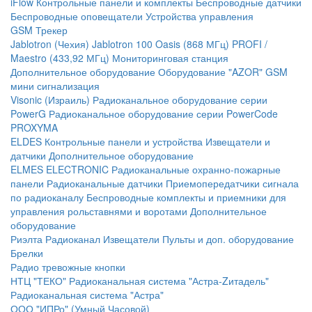
iFlow
Контрольные панели и комплекты
Беспроводные датчики
Беспроводные оповещатели
Устройства управления
GSM Трекер
Jablotron (Чехия)
Jablotron 100
Oasis (868 МГц)
PROFI /
Maestro (433,92 МГц)
Мониторинговая станция
Дополнительное оборудование
Оборудование "AZOR" GSM
мини сигнализация
Visonic (Израиль)
Радиоканальное оборудование серии
PowerG
Радиоканальное оборудование серии PowerCode
PROXYMA
ELDES
Контрольные панели и устройства
Извещатели и
датчики
Дополнительное оборудование
ELMES ELECTRONIC
Радиоканальные охранно-пожарные
панели
Радиоканальные датчики
Приемопередатчики сигнала
по радиоканалу
Беспроводные комплекты и приемники для
управления рольставнями и воротами
Дополнительное
оборудование
Риэлта Радиоканал
Извещатели
Пульты и доп. оборудование
Брелки
Радио тревожные кнопки
НТЦ "ТЕКО"
Радиоканальная система "Астра-Zитадель"
Радиоканальная система "Астра"
ООО "ИПРо" (Умный Часовой)