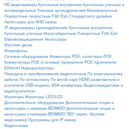
HD видеокамеры
Купольные внутренние
Купольные уличные и
антивандальные
Уличные цилиндрические
Миникорпусные
Поворотные скоростные
Fish Eye
Стандартного дизайна
Аксессуары для AHD камер
IP видеокамеры
Цилиндрические
Купольные внутренние
Купольные уличные
Малогабаритные
Поворотные
Fish Eye
Взрывозащищенные
Аксессуары
Жесткие диски
Микрофоны
Сетевое оборудование
Инжекторы POE, сплиттеры POE
Коммутаторы POE и сетевые
Удлинители POE
Удлинители
Ethernet
Маршрутизаторы
Передача и преобразование видеосигнала
По коаксиальному
кабелю
По оптоволокну
По витой паре
HDMI разветвители и
усилители
USB-модемы
VGA конвертеры
Видеопередатчики и
видеоусилители
Мониторы
Мониторы LED/LCD
Дополнительное оборудование
Дополнительные опции и
аксессуары к камерам BEWARD
Дополнительные опции и
аксессуары к камерам BEWARD "BD"-серии.
Муляжи
видеокамер
Программы для IP камер
Видеоглазки