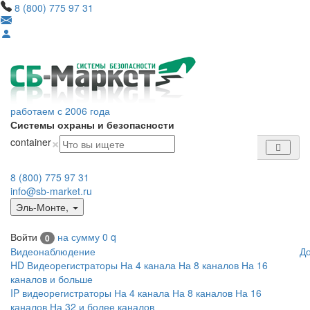
8 (800) 775 97 31
работаем с 2006 года
Системы охраны и безопасности
×
container
8 (800) 775 97 31
info@sb-market.ru
Эль-Монте
,
Войти
на сумму
0
q
0
Видеонаблюдение
Д
HD Видеорегистраторы
На 4 канала
На 8 каналов
На 16
каналов и больше
IP видеорегистраторы
На 4 канала
На 8 каналов
На 16
каналов
На 32 и более каналов