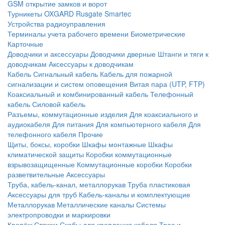
GSM открытие замков и ворот
Турникеты
OXGARD
Rusgate
Smartec
Устройства радиоуправления
Терминалы учета рабочего времени
Биометрические
Карточные
Доводчики и аксессуары
Доводчики дверные
Штанги и тяги к
доводчикам
Аксессуары к доводчикам
Кабель
Сигнальный кабель
Кабель для пожарной
сигнализации и систем оповещения
Витая пара (UTP, FTP)
Коаксиальный и комбинированный кабель
Телефонный
кабель
Силовой кабель
Разъемы, коммутационные изделия
Для коаксиального и
аудиокабеля
Для питания
Для компьютерного кабеля
Для
телефонного кабеля
Прочие
Щиты, боксы, коробки
Шкафы монтажные
Шкафы
климатической защиты
Коробки коммутационные
взрывозащищенные
Коммутационные коробки
Коробки
разветвительные
Аксессуары
Труба, кабель-канал, металлорукав
Труба пластиковая
Аксессуары для труб
Кабель-каналы и комплектующие
Металлорукав
Металлические каналы
Системы
электропроводки и маркировки
Крепёж
Стяжки
Скобы для крепления кабеля
Трос и