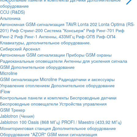
оборудование
CCU (R&DS)
Альтоника
Автономная GSM-сигнализация TAVR
Lonta 202
Lonta Optima (RS-
201)
Риф Стринг-200
Система "Консьерж"
Риф Ринг-701
Риф
Ринг-2
Риф Ринг-1
Антенны, 433МГц
Риф-ОП5
Риф-ОП4
Клавиатуры, дополнительное оборудование.
Сибирский Арсенал
Автономные GSM сигнализации
Приборы GSM охраны
Радиоканальные оповещатели
Антенны для усиления сигнала
GSM
Дополнительное оборудование
Microline
GSM cигнализации Microline
Радиодатчики и аксессуары
Управление отоплением
Дополнительное оборудование
iFlow
Контрольные панели и комплекты
Беспроводные датчики
Беспроводные оповещатели
Устройства управления
GSM Трекер
Jablotron (Чехия)
Jablotron 100
Oasis (868 МГц)
PROFI / Maestro (433,92 МГц)
Мониторинговая станция
Дополнительное оборудование
Оборудование "AZOR" GSM мини сигнализация