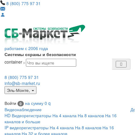
8 (800) 775 97 31
работаем с 2006 года
Системы охраны и безопасности
×
container
8 (800) 775 97 31
info@sb-market.ru
Эль-Монте
,
Войти
на сумму
0
q
0
Видеонаблюдение
Д
HD Видеорегистраторы
На 4 канала
На 8 каналов
На 16
каналов и больше
IP видеорегистраторы
На 4 канала
На 8 каналов
На 16
каналов
На 32 и более каналов