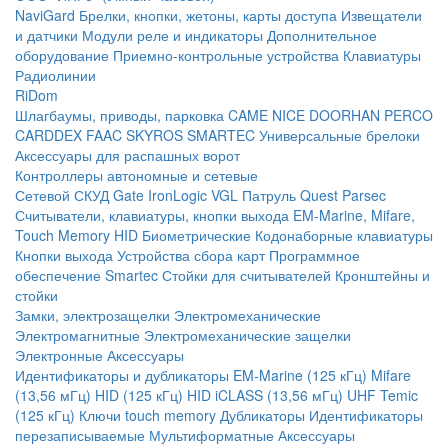
NaviGard
Брелки, кнопки, жетоны, карты доступа
Извещатели
и датчики
Модули реле и индикаторы
Дополнительное
оборудование
Приемно-контрольные устройства
Клавиатуры
Радиолинии
RiDom
Шлагбаумы, приводы, парковка
CAME
NICE
DOORHAN
PERCO
CARDDEX
FAAC
SKYROS
SMARTEC
Универсальные брелоки
Аксессуары для распашных ворот
Контроллеры автономные и сетевые
Сетевой СКУД
Gate
IronLogic
VGL Патруль
Quest
Parsec
Считыватели, клавиатуры, кнопки выхода
EM-Marine, Mifare,
Touch Memory
HID
Биометрические
Кодонаборные клавиатуры
Кнопки выхода
Устройства сбора карт
Программное
обеспечение Smartec
Стойки для считывателей
Кронштейны и
стойки
Замки, электрозащелки
Электромеханические
Электромагнитные
Электромеханические защелки
Электронные
Аксессуары
Идентификаторы и дубликаторы
EM-Marine (125 кГц)
Mifare
(13,56 мГц)
HID (125 кГц)
HID iCLASS (13,56 мГц)
UHF
Temic
(125 кГц)
Ключи touch memory
Дубликаторы
Идентификаторы
перезаписываемые
Мультиформатные
Аксессуары