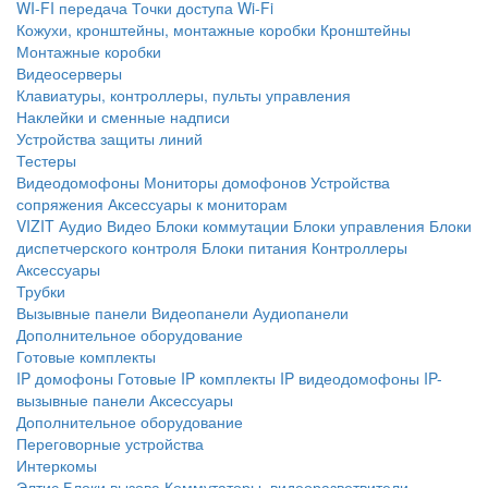
WI-FI передача
Точки доступа Wi-Fi
Кожухи, кронштейны, монтажные коробки
Кронштейны
Монтажные коробки
Видеосерверы
Клавиатуры, контроллеры, пульты управления
Наклейки и сменные надписи
Устройства защиты линий
Тестеры
Видеодомофоны
Мониторы домофонов
Устройства
сопряжения
Аксессуары к мониторам
VIZIT
Аудио
Видео
Блоки коммутации
Блоки управления
Блоки
диспетчерского контроля
Блоки питания
Контроллеры
Аксессуары
Трубки
Вызывные панели
Видеопанели
Аудиопанели
Дополнительное оборудование
Готовые комплекты
IP домофоны
Готовые IP комплекты
IP видеодомофоны
IP-
вызывные панели
Аксессуары
Дополнительное оборудование
Переговорные устройства
Интеркомы
Элтис
Блоки вызова
Коммутаторы, видеоразветвители