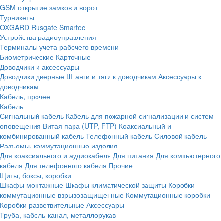
GSM открытие замков и ворот
Турникеты
OXGARD
Rusgate
Smartec
Устройства радиоуправления
Терминалы учета рабочего времени
Биометрические
Карточные
Доводчики и аксессуары
Доводчики дверные
Штанги и тяги к доводчикам
Аксессуары к
доводчикам
Кабель, прочее
Кабель
Сигнальный кабель
Кабель для пожарной сигнализации и систем
оповещения
Витая пара (UTP, FTP)
Коаксиальный и
комбинированный кабель
Телефонный кабель
Силовой кабель
Разъемы, коммутационные изделия
Для коаксиального и аудиокабеля
Для питания
Для компьютерного
кабеля
Для телефонного кабеля
Прочие
Щиты, боксы, коробки
Шкафы монтажные
Шкафы климатической защиты
Коробки
коммутационные взрывозащищенные
Коммутационные коробки
Коробки разветвительные
Аксессуары
Труба, кабель-канал, металлорукав