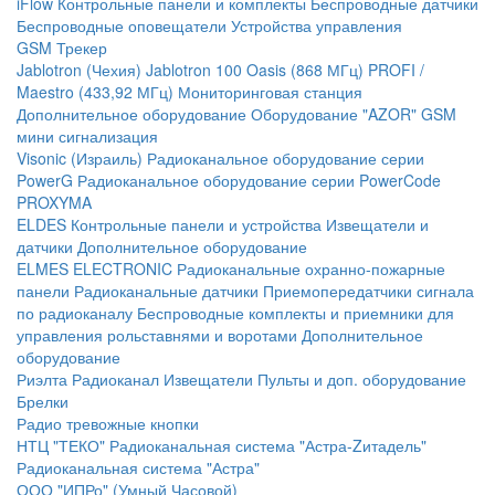
iFlow
Контрольные панели и комплекты
Беспроводные датчики
Беспроводные оповещатели
Устройства управления
GSM Трекер
Jablotron (Чехия)
Jablotron 100
Oasis (868 МГц)
PROFI /
Maestro (433,92 МГц)
Мониторинговая станция
Дополнительное оборудование
Оборудование "AZOR" GSM
мини сигнализация
Visonic (Израиль)
Радиоканальное оборудование серии
PowerG
Радиоканальное оборудование серии PowerCode
PROXYMA
ELDES
Контрольные панели и устройства
Извещатели и
датчики
Дополнительное оборудование
ELMES ELECTRONIC
Радиоканальные охранно-пожарные
панели
Радиоканальные датчики
Приемопередатчики сигнала
по радиоканалу
Беспроводные комплекты и приемники для
управления рольставнями и воротами
Дополнительное
оборудование
Риэлта Радиоканал
Извещатели
Пульты и доп. оборудование
Брелки
Радио тревожные кнопки
НТЦ "ТЕКО"
Радиоканальная система "Астра-Zитадель"
Радиоканальная система "Астра"
ООО "ИПРо" (Умный Часовой)