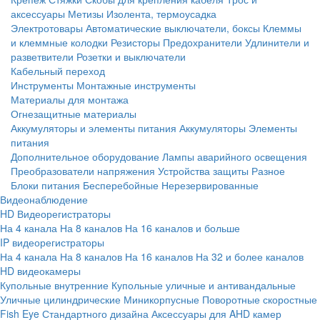
аксессуары
Метизы
Изолента, термоусадка
Электротовары
Автоматические выключатели, боксы
Клеммы
и клеммные колодки
Резисторы
Предохранители
Удлинители и
разветвители
Розетки и выключатели
Кабельный переход
Инструменты
Монтажные инструменты
Материалы для монтажа
Огнезащитные материалы
Аккумуляторы и элементы питания
Аккумуляторы
Элементы
питания
Дополнительное оборудование
Лампы аварийного освещения
Преобразователи напряжения
Устройства защиты
Разное
Блоки питания
Бесперебойные
Нерезервированные
Видеонаблюдение
HD Видеорегистраторы
На 4 канала
На 8 каналов
На 16 каналов и больше
IP видеорегистраторы
На 4 канала
На 8 каналов
На 16 каналов
На 32 и более каналов
HD видеокамеры
Купольные внутренние
Купольные уличные и антивандальные
Уличные цилиндрические
Миникорпусные
Поворотные скоростные
Fish Eye
Стандартного дизайна
Аксессуары для AHD камер