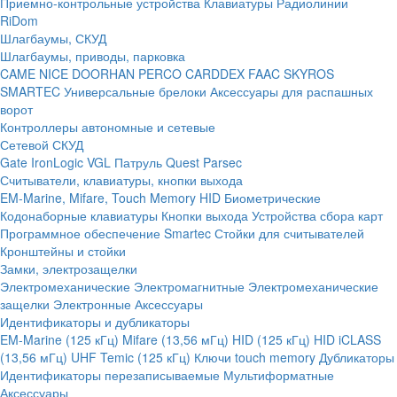
Приемно-контрольные устройства
Клавиатуры
Радиолинии
RiDom
Шлагбаумы, СКУД
Шлагбаумы, приводы, парковка
CAME
NICE
DOORHAN
PERCO
CARDDEX
FAAC
SKYROS
SMARTEC
Универсальные брелоки
Аксессуары для распашных
ворот
Контроллеры автономные и сетевые
Сетевой СКУД
Gate
IronLogic
VGL Патруль
Quest
Parsec
Считыватели, клавиатуры, кнопки выхода
EM-Marine, Mifare, Touch Memory
HID
Биометрические
Кодонаборные клавиатуры
Кнопки выхода
Устройства сбора карт
Программное обеспечение Smartec
Стойки для считывателей
Кронштейны и стойки
Замки, электрозащелки
Электромеханические
Электромагнитные
Электромеханические
защелки
Электронные
Аксессуары
Идентификаторы и дубликаторы
EM-Marine (125 кГц)
Mifare (13,56 мГц)
HID (125 кГц)
HID iCLASS
(13,56 мГц)
UHF
Temic (125 кГц)
Ключи touch memory
Дубликаторы
Идентификаторы перезаписываемые
Мультиформатные
Аксессуары