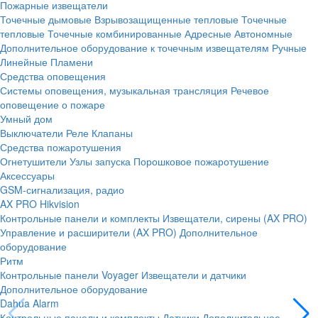
Пожарные извещатели
Точечные дымовые
Взрывозащищенные тепловые
Точечные
тепловые
Точечные комбинированные
Адресные
Автономные
Дополнительное оборудование к точечным извещателям
Ручные
Линейные
Пламени
Средства оповещения
Системы оповещения, музыкальная трансляция
Речевое
оповещение о пожаре
Умный дом
Выключатели
Реле
Клапаны
Средства пожаротушения
Огнетушители
Узлы запуска
Порошковое пожаротушение
Аксессуары
GSM-сигнализация, радио
AX PRO Hikvision
Контрольные панели и комплекты
Извещатели, сирены (AX PRO)
Управление и расширители (AX PRO)
Дополнительное
оборудование
Ритм
Контрольные панели
Voyager
Извещатели и датчики
Дополнительное оборудование
Dahua Alarm
Контрольные панели и комплекты
Датчики
Дополнительное