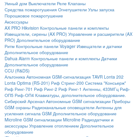
Умный дом
Выключатели
Реле
Клапаны
Средства пожаротушения
Огнетушители
Узлы запуска
Порошковое пожаротушение
Аксессуары
AX PRO Hikvision
Контрольные панели и комплекты
Извещатели, сирены (AX PRO)
Управление и расширители (AX
PRO)
Дополнительное оборудование
Ритм
Контрольные панели
Voyager
Извещатели и датчики
Дополнительное оборудование
Dahua Alarm
Контрольные панели и комплекты
Датчики
Дополнительное оборудование
CCU (R&DS)
Альтоника
Автономная GSM-сигнализация TAVR
Lonta 202
Lonta Optima (RS-201)
Риф Стринг-200
Система "Консьерж"
Риф Ринг-701
Риф Ринг-2
Риф Ринг-1
Антенны, 433МГц
Риф-
ОП5
Риф-ОП4
Клавиатуры, дополнительное оборудование.
Сибирский Арсенал
Автономные GSM сигнализации
Приборы
GSM охраны
Радиоканальные оповещатели
Антенны для
усиления сигнала GSM
Дополнительное оборудование
Microline
GSM cигнализации Microline
Радиодатчики и
аксессуары
Управление отоплением
Дополнительное
оборудование