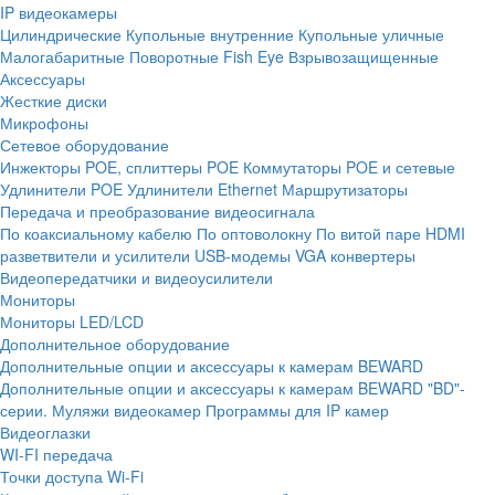
IP видеокамеры
Цилиндрические
Купольные внутренние
Купольные уличные
Малогабаритные
Поворотные
Fish Eye
Взрывозащищенные
Аксессуары
Жесткие диски
Микрофоны
Сетевое оборудование
Инжекторы POE, сплиттеры POE
Коммутаторы POE и сетевые
Удлинители POE
Удлинители Ethernet
Маршрутизаторы
Передача и преобразование видеосигнала
По коаксиальному кабелю
По оптоволокну
По витой паре
HDMI
разветвители и усилители
USB-модемы
VGA конвертеры
Видеопередатчики и видеоусилители
Мониторы
Мониторы LED/LCD
Дополнительное оборудование
Дополнительные опции и аксессуары к камерам BEWARD
Дополнительные опции и аксессуары к камерам BEWARD "BD"-
серии.
Муляжи видеокамер
Программы для IP камер
Видеоглазки
WI-FI передача
Точки доступа Wi-Fi