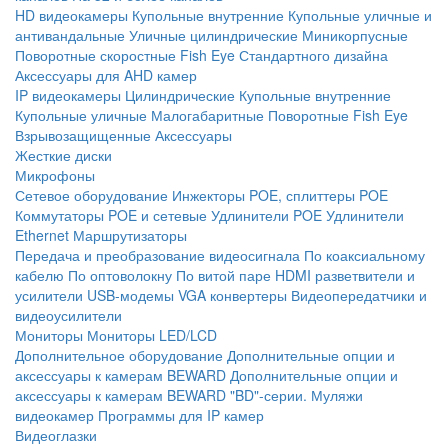
HD видеокамеры
Купольные внутренние
Купольные уличные и
антивандальные
Уличные цилиндрические
Миникорпусные
Поворотные скоростные
Fish Eye
Стандартного дизайна
Аксессуары для AHD камер
IP видеокамеры
Цилиндрические
Купольные внутренние
Купольные уличные
Малогабаритные
Поворотные
Fish Eye
Взрывозащищенные
Аксессуары
Жесткие диски
Микрофоны
Сетевое оборудование
Инжекторы POE, сплиттеры POE
Коммутаторы POE и сетевые
Удлинители POE
Удлинители
Ethernet
Маршрутизаторы
Передача и преобразование видеосигнала
По коаксиальному
кабелю
По оптоволокну
По витой паре
HDMI разветвители и
усилители
USB-модемы
VGA конвертеры
Видеопередатчики и
видеоусилители
Мониторы
Мониторы LED/LCD
Дополнительное оборудование
Дополнительные опции и
аксессуары к камерам BEWARD
Дополнительные опции и
аксессуары к камерам BEWARD "BD"-серии.
Муляжи
видеокамер
Программы для IP камер
Видеоглазки