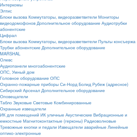
Интеркомы
Элтис
Блоки вызова
Коммутаторы, видеоразветвители
Мониторы
видеодомофонов
Дополнительное оборудование
Аудиотрубки
абонентские
Цифрал
Блоки вызова
Коммутаторы, видеоразветвители
Пульты консъержа
Трубки абонентские
Дополнительное оборудование
MARSHAL
Олевс
Аудиопанели многоабонентские
ОПС, Умный дом
Головное оборудование ОПС
Охранно-пожарные приборы
Си-Норд
Болид
Рубеж (адресное)
Сибирский Арсенал
Дополнительное оборудование
Оповещатели
Табло
Звуковые
Световые
Комбинированные
Охранные извещатели
ИК для помещений
ИК уличные
Акустические
Вибрационные и
емкостные
Магнитоконтактные (герконы)
Радиоволновые
Тревожные кнопки и педали
Извещатели аварийные
Линейные
оптико-электронные