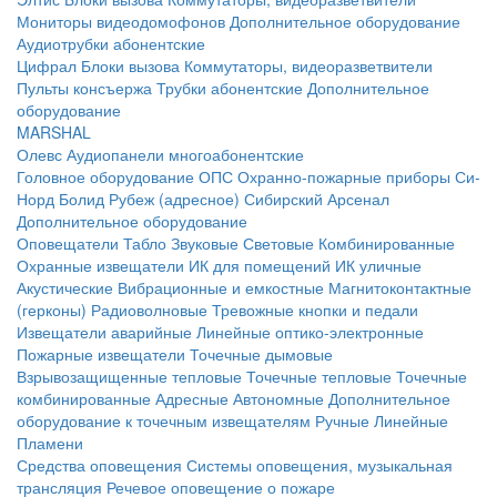
Мониторы видеодомофонов
Дополнительное оборудование
Аудиотрубки абонентские
Цифрал
Блоки вызова
Коммутаторы, видеоразветвители
Пульты консъержа
Трубки абонентские
Дополнительное
оборудование
MARSHAL
Олевс
Аудиопанели многоабонентские
Головное оборудование ОПС
Охранно-пожарные приборы
Си-
Норд
Болид
Рубеж (адресное)
Сибирский Арсенал
Дополнительное оборудование
Оповещатели
Табло
Звуковые
Световые
Комбинированные
Охранные извещатели
ИК для помещений
ИК уличные
Акустические
Вибрационные и емкостные
Магнитоконтактные
(герконы)
Радиоволновые
Тревожные кнопки и педали
Извещатели аварийные
Линейные оптико-электронные
Пожарные извещатели
Точечные дымовые
Взрывозащищенные тепловые
Точечные тепловые
Точечные
комбинированные
Адресные
Автономные
Дополнительное
оборудование к точечным извещателям
Ручные
Линейные
Пламени
Средства оповещения
Системы оповещения, музыкальная
трансляция
Речевое оповещение о пожаре