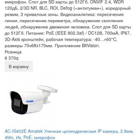
микрофон. Слот для SD карты до 512Гб. ONVIF 2.4, WDR
120дБ, 2/3D NR, BLC, ROI, Defog («антитуман»), коридорный
режим, 3 приватные зоны. Видиоаналитика: пересечение
линии, пересечение периметра, обнаружение скопления
людей, обнаружение движения человека. Слот для SD карты
до 512Гб. Питание: PoE (IEEE 802.3af) / DC12В, 700мA, IP67,
3D-Axis кронштейн, рабочая температура: -40...+60°C,
размеры 70х68x170мм. Приложение BitVision.
Розница
6 370
q
В корзину
AC-IS402E Amatek Уличная цилиндрическая IP камера, 2.8мм,
4Мп, Ик, PoE, микрофон