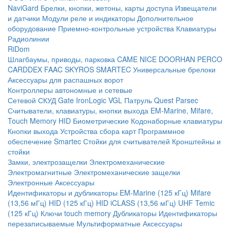
NaviGard
Брелки, кнопки, жетоны, карты доступа
Извещатели
и датчики
Модули реле и индикаторы
Дополнительное
оборудование
Приемно-контрольные устройства
Клавиатуры
Радиолинии
RiDom
Шлагбаумы, приводы, парковка
CAME
NICE
DOORHAN
PERCO
CARDDEX
FAAC
SKYROS
SMARTEC
Универсальные брелоки
Аксессуары для распашных ворот
Контроллеры автономные и сетевые
Сетевой СКУД
Gate
IronLogic
VGL Патруль
Quest
Parsec
Считыватели, клавиатуры, кнопки выхода
EM-Marine, Mifare,
Touch Memory
HID
Биометрические
Кодонаборные клавиатуры
Кнопки выхода
Устройства сбора карт
Программное
обеспечение Smartec
Стойки для считывателей
Кронштейны и
стойки
Замки, электрозащелки
Электромеханические
Электромагнитные
Электромеханические защелки
Электронные
Аксессуары
Идентификаторы и дубликаторы
EM-Marine (125 кГц)
Mifare
(13,56 мГц)
HID (125 кГц)
HID iCLASS (13,56 мГц)
UHF
Temic
(125 кГц)
Ключи touch memory
Дубликаторы
Идентификаторы
перезаписываемые
Мультиформатные
Аксессуары