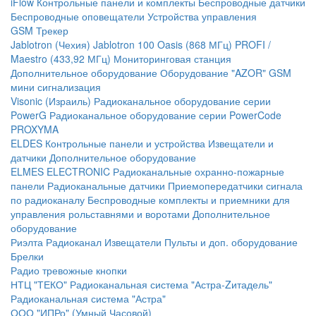
iFlow
Контрольные панели и комплекты
Беспроводные датчики
Беспроводные оповещатели
Устройства управления
GSM Трекер
Jablotron (Чехия)
Jablotron 100
Oasis (868 МГц)
PROFI /
Maestro (433,92 МГц)
Мониторинговая станция
Дополнительное оборудование
Оборудование "AZOR" GSM
мини сигнализация
Visonic (Израиль)
Радиоканальное оборудование серии
PowerG
Радиоканальное оборудование серии PowerCode
PROXYMA
ELDES
Контрольные панели и устройства
Извещатели и
датчики
Дополнительное оборудование
ELMES ELECTRONIC
Радиоканальные охранно-пожарные
панели
Радиоканальные датчики
Приемопередатчики сигнала
по радиоканалу
Беспроводные комплекты и приемники для
управления рольставнями и воротами
Дополнительное
оборудование
Риэлта Радиоканал
Извещатели
Пульты и доп. оборудование
Брелки
Радио тревожные кнопки
НТЦ "ТЕКО"
Радиоканальная система "Астра-Zитадель"
Радиоканальная система "Астра"
ООО "ИПРо" (Умный Часовой)