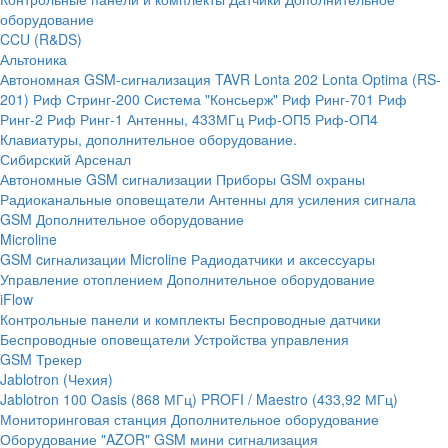
оборудование
CCU (R&DS)
Альтоника
Автономная GSM-сигнализация TAVR
Lonta 202
Lonta Optima (RS-
201)
Риф Стринг-200
Система "Консьерж"
Риф Ринг-701
Риф
Ринг-2
Риф Ринг-1
Антенны, 433МГц
Риф-ОП5
Риф-ОП4
Клавиатуры, дополнительное оборудование.
Сибирский Арсенал
Автономные GSM сигнализации
Приборы GSM охраны
Радиоканальные оповещатели
Антенны для усиления сигнала
GSM
Дополнительное оборудование
Microline
GSM cигнализации Microline
Радиодатчики и аксессуары
Управление отоплением
Дополнительное оборудование
iFlow
Контрольные панели и комплекты
Беспроводные датчики
Беспроводные оповещатели
Устройства управления
GSM Трекер
Jablotron (Чехия)
Jablotron 100
Oasis (868 МГц)
PROFI / Maestro (433,92 МГц)
Мониторинговая станция
Дополнительное оборудование
Оборудование "AZOR" GSM мини сигнализация