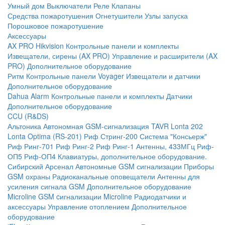
Умный дом
Выключатели
Реле
Клапаны
Средства пожаротушения
Огнетушители
Узлы запуска
Порошковое пожаротушение
Аксессуары
AX PRO Hikvision
Контрольные панели и комплекты
Извещатели, сирены (AX PRO)
Управление и расширители (AX
PRO)
Дополнительное оборудование
Ритм
Контрольные панели
Voyager
Извещатели и датчики
Дополнительное оборудование
Dahua Alarm
Контрольные панели и комплекты
Датчики
Дополнительное оборудование
CCU (R&DS)
Альтоника
Автономная GSM-сигнализация TAVR
Lonta 202
Lonta Optima (RS-201)
Риф Стринг-200
Система "Консьерж"
Риф Ринг-701
Риф Ринг-2
Риф Ринг-1
Антенны, 433МГц
Риф-
ОП5
Риф-ОП4
Клавиатуры, дополнительное оборудование.
Сибирский Арсенал
Автономные GSM сигнализации
Приборы
GSM охраны
Радиоканальные оповещатели
Антенны для
усиления сигнала GSM
Дополнительное оборудование
Microline
GSM cигнализации Microline
Радиодатчики и
аксессуары
Управление отоплением
Дополнительное
оборудование