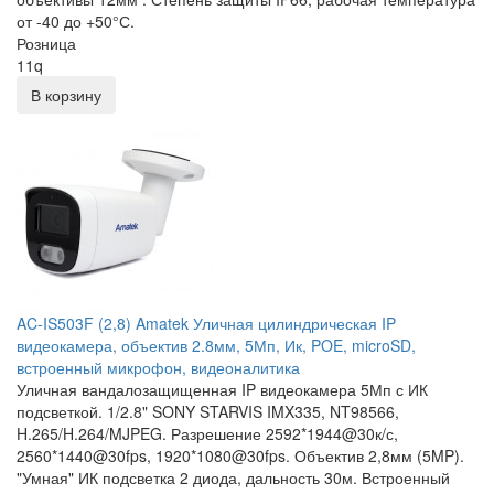
от -40 до +50°С.
Розница
11
q
В корзину
AC-IS503F (2,8) Amatek Уличная цилиндрическая IP
видеокамера, объектив 2.8мм, 5Мп, Ик, POE, microSD,
встроенный микрофон, видеоналитика
Уличная вандалозащищенная IP видеокамера 5Мп с ИК
подсветкой. 1/2.8" SONY STARVIS IMX335, NT98566,
H.265/H.264/MJPEG. Разрешение 2592*1944@30к/с,
2560*1440@30fps, 1920*1080@30fps. Объектив 2,8мм (5MP).
"Умная" ИК подсветка 2 диода, дальность 30м. Встроенный