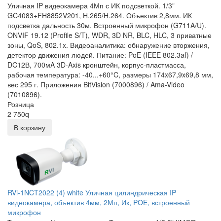
Уличная IP видеокамера 4Мп с ИК подсветкой. 1/3"
GC4083+FH8852V201, H.265/H.264. Объектив 2,8мм. ИК
подсветка дальность 30м. Встроенный микрофон (G711A/U).
ONVIF 19.12 (Profile S/T), WDR, 3D NR, BLC, HLC, 3 приватные
зоны, QoS, 802.1x. Видеоаналитика: обнаружение вторжения,
детектор движения людей. Питание: PoE (IEEE 802.3af) /
DC12В, 700мA 3D-Axis кронштейн, корпус-пластмасса,
рабочая температура: -40...+60°C, размеры 174x67,9x69,8 мм,
вес 295 г. Приложения BitVision (7000896) / Ama-Video
(7010896).
Розница
2 750
q
В корзину
RVi-1NCT2022 (4) white Уличная цилиндрическая IP
видеокамера, объектив 4мм, 2Мп, Ик, POE, встроенный
микрофон