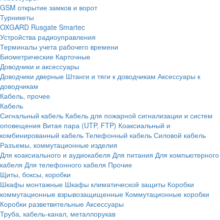
GSM открытие замков и ворот
Турникеты
OXGARD
Rusgate
Smartec
Устройства радиоуправления
Терминалы учета рабочего времени
Биометрические
Карточные
Доводчики и аксессуары
Доводчики дверные
Штанги и тяги к доводчикам
Аксессуары к
доводчикам
Кабель, прочее
Кабель
Сигнальный кабель
Кабель для пожарной сигнализации и систем
оповещения
Витая пара (UTP, FTP)
Коаксиальный и
комбинированный кабель
Телефонный кабель
Силовой кабель
Разъемы, коммутационные изделия
Для коаксиального и аудиокабеля
Для питания
Для компьютерного
кабеля
Для телефонного кабеля
Прочие
Щиты, боксы, коробки
Шкафы монтажные
Шкафы климатической защиты
Коробки
коммутационные взрывозащищенные
Коммутационные коробки
Коробки разветвительные
Аксессуары
Труба, кабель-канал, металлорукав