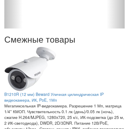
D
К
ый
И
Смежные товары
B1210R (12 мм) Beward Уличная цилиндрическая IP
видеокамера, ИК, PoE, 1Мп
Мегапиксельная IP-видеокамера. Разрешение 1 Мп, матрица
1/4'' КМОП. Чувствительность 0.1 лк (день)/0.05 лк (ночь),
сжатие H.264/MJPEG, 1280x720, 25 к/с, ИК-подсветка (до 25 м,
2 ИК-светодиода), DWDR, 2D/3DNR. Питание 12В/PoE,
объективы 12мм . Степень защиты IP66, рабочая температура