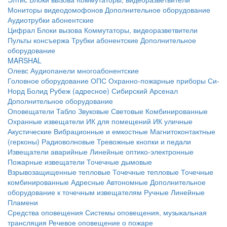
Мониторы видеодомофонов
Дополнительное оборудование
Аудиотрубки абонентские
Цифрал
Блоки вызова
Коммутаторы, видеоразветвители
Пульты консъержа
Трубки абонентские
Дополнительное
оборудование
MARSHAL
Олевс
Аудиопанели многоабонентские
Головное оборудование ОПС
Охранно-пожарные приборы
Си-
Норд
Болид
Рубеж (адресное)
Сибирский Арсенал
Дополнительное оборудование
Оповещатели
Табло
Звуковые
Световые
Комбинированные
Охранные извещатели
ИК для помещений
ИК уличные
Акустические
Вибрационные и емкостные
Магнитоконтактные
(герконы)
Радиоволновые
Тревожные кнопки и педали
Извещатели аварийные
Линейные оптико-электронные
Пожарные извещатели
Точечные дымовые
Взрывозащищенные тепловые
Точечные тепловые
Точечные
комбинированные
Адресные
Автономные
Дополнительное
оборудование к точечным извещателям
Ручные
Линейные
Пламени
Средства оповещения
Системы оповещения, музыкальная
трансляция
Речевое оповещение о пожаре