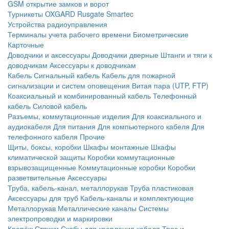
GSM открытие замков и ворот
Турникеты
OXGARD
Rusgate
Smartec
Устройства радиоуправления
Терминалы учета рабочего времени
Биометрические
Карточные
Доводчики и аксессуары
Доводчики дверные
Штанги и тяги к
доводчикам
Аксессуары к доводчикам
Кабель
Сигнальный кабель
Кабель для пожарной
сигнализации и систем оповещения
Витая пара (UTP, FTP)
Коаксиальный и комбинированный кабель
Телефонный
кабель
Силовой кабель
Разъемы, коммутационные изделия
Для коаксиального и
аудиокабеля
Для питания
Для компьютерного кабеля
Для
телефонного кабеля
Прочие
Щиты, боксы, коробки
Шкафы монтажные
Шкафы
климатической защиты
Коробки коммутационные
взрывозащищенные
Коммутационные коробки
Коробки
разветвительные
Аксессуары
Труба, кабель-канал, металлорукав
Труба пластиковая
Аксессуары для труб
Кабель-каналы и комплектующие
Металлорукав
Металлические каналы
Системы
электропроводки и маркировки
Крепёж
Стяжки
Скобы для крепления кабеля
Трос и