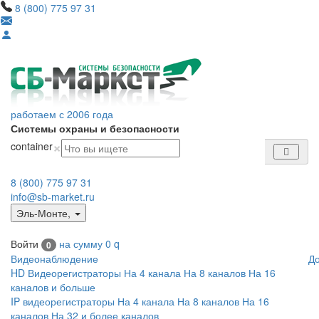
8 (800) 775 97 31
работаем с 2006 года
Системы охраны и безопасности
×
container
8 (800) 775 97 31
info@sb-market.ru
Эль-Монте
,
Войти
на сумму
0
q
0
Видеонаблюдение
Д
HD Видеорегистраторы
На 4 канала
На 8 каналов
На 16
каналов и больше
IP видеорегистраторы
На 4 канала
На 8 каналов
На 16
каналов
На 32 и более каналов