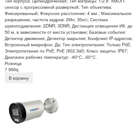
Тип корпуса: Цилиндрическая; Тип матрицы: 1/2.8” КМОП-
сенсор с прогрессивной разверткой; Тип объектива:
Фиксированный; Фокусное расстояние: 4 мм ; Максимальное
разрешение, частота кадров: 2Мп, 30к/с; Система
шумоподавления: 2DNR; 3DNR; Дистанция освещения ИК: до
50 м, в зависимости от места установки; Базовые события:
Детектор движения; Детектор закрытия; Конфликт IP-адресов;
Встроенный микрофон: Да; Тип электропитания: Только PoE;
Электропитание по PoE: PoE (802.3af); Класс защиты: IP67;
Диапазон рабочих температур: -40°С...60°С.
Розница
7 990
q
В корзину