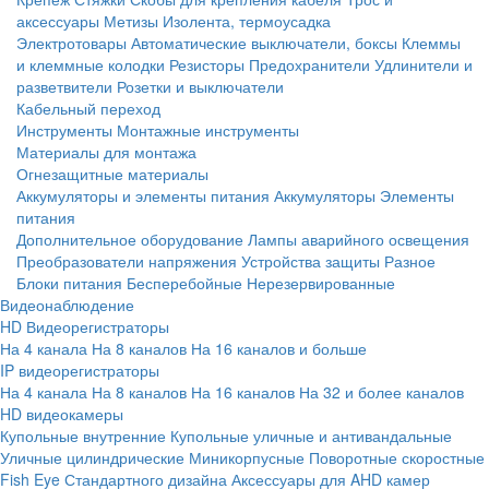
аксессуары
Метизы
Изолента, термоусадка
Электротовары
Автоматические выключатели, боксы
Клеммы
и клеммные колодки
Резисторы
Предохранители
Удлинители и
разветвители
Розетки и выключатели
Кабельный переход
Инструменты
Монтажные инструменты
Материалы для монтажа
Огнезащитные материалы
Аккумуляторы и элементы питания
Аккумуляторы
Элементы
питания
Дополнительное оборудование
Лампы аварийного освещения
Преобразователи напряжения
Устройства защиты
Разное
Блоки питания
Бесперебойные
Нерезервированные
Видеонаблюдение
HD Видеорегистраторы
На 4 канала
На 8 каналов
На 16 каналов и больше
IP видеорегистраторы
На 4 канала
На 8 каналов
На 16 каналов
На 32 и более каналов
HD видеокамеры
Купольные внутренние
Купольные уличные и антивандальные
Уличные цилиндрические
Миникорпусные
Поворотные скоростные
Fish Eye
Стандартного дизайна
Аксессуары для AHD камер