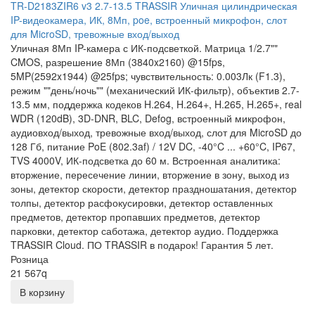
TR-D2183ZIR6 v3 2.7-13.5 TRASSIR Уличная цилиндрическая
IP-видеокамера, ИК, 8Мп, poe, встроенный микрофон, слот
для MicroSD, тревожные вход/выход
Уличная 8Мп IP-камера с ИК-подсветкой. Матрица 1/2.7""
CMOS, разрешение 8Мп (3840x2160) @15fps,
5MP(2592x1944) @25fps; чувствительность: 0.003Лк (F1.3),
режим ""день/ночь"" (механический ИК-фильтр), объектив 2.7-
13.5 мм, поддержка кодеков H.264, H.264+, H.265, H.265+, real
WDR (120dB), 3D-DNR, BLC, Defog, встроенный микрофон,
аудиовход/выход, тревожные вход/выход, слот для MicroSD до
128 Гб, питание PoE (802.3af) / 12V DC, -40°C ... +60°C, IP67,
TVS 4000V, ИК-подсветка до 60 м. Встроенная аналитика:
вторжение, пересечение линии, вторжение в зону, выход из
зоны, детектор скорости, детектор праздношатания, детектор
толпы, детектор расфокусировки, детектор оставленных
предметов, детектор пропавших предметов, детектор
парковки, детектор саботажа, детектор аудио. Поддержка
TRASSIR Cloud. ПО TRASSIR в подарок! Гарантия 5 лет.
Розница
21 567
q
В корзину