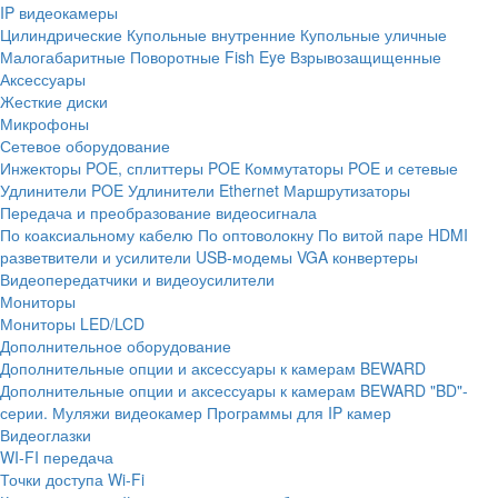
IP видеокамеры
Цилиндрические
Купольные внутренние
Купольные уличные
Малогабаритные
Поворотные
Fish Eye
Взрывозащищенные
Аксессуары
Жесткие диски
Микрофоны
Сетевое оборудование
Инжекторы POE, сплиттеры POE
Коммутаторы POE и сетевые
Удлинители POE
Удлинители Ethernet
Маршрутизаторы
Передача и преобразование видеосигнала
По коаксиальному кабелю
По оптоволокну
По витой паре
HDMI
разветвители и усилители
USB-модемы
VGA конвертеры
Видеопередатчики и видеоусилители
Мониторы
Мониторы LED/LCD
Дополнительное оборудование
Дополнительные опции и аксессуары к камерам BEWARD
Дополнительные опции и аксессуары к камерам BEWARD "BD"-
серии.
Муляжи видеокамер
Программы для IP камер
Видеоглазки
WI-FI передача
Точки доступа Wi-Fi