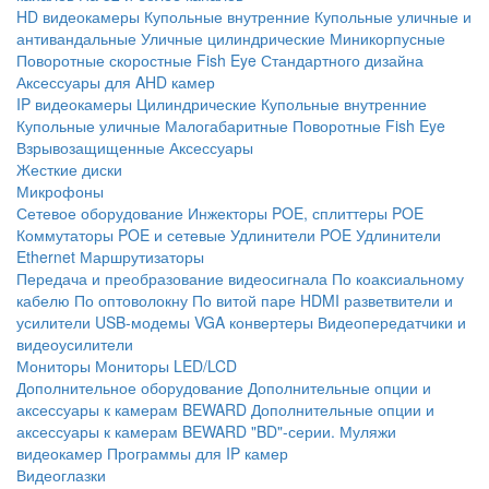
HD видеокамеры
Купольные внутренние
Купольные уличные и
антивандальные
Уличные цилиндрические
Миникорпусные
Поворотные скоростные
Fish Eye
Стандартного дизайна
Аксессуары для AHD камер
IP видеокамеры
Цилиндрические
Купольные внутренние
Купольные уличные
Малогабаритные
Поворотные
Fish Eye
Взрывозащищенные
Аксессуары
Жесткие диски
Микрофоны
Сетевое оборудование
Инжекторы POE, сплиттеры POE
Коммутаторы POE и сетевые
Удлинители POE
Удлинители
Ethernet
Маршрутизаторы
Передача и преобразование видеосигнала
По коаксиальному
кабелю
По оптоволокну
По витой паре
HDMI разветвители и
усилители
USB-модемы
VGA конвертеры
Видеопередатчики и
видеоусилители
Мониторы
Мониторы LED/LCD
Дополнительное оборудование
Дополнительные опции и
аксессуары к камерам BEWARD
Дополнительные опции и
аксессуары к камерам BEWARD "BD"-серии.
Муляжи
видеокамер
Программы для IP камер
Видеоглазки