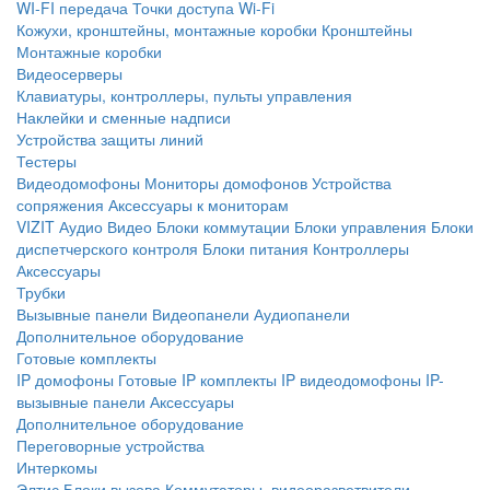
WI-FI передача
Точки доступа Wi-Fi
Кожухи, кронштейны, монтажные коробки
Кронштейны
Монтажные коробки
Видеосерверы
Клавиатуры, контроллеры, пульты управления
Наклейки и сменные надписи
Устройства защиты линий
Тестеры
Видеодомофоны
Мониторы домофонов
Устройства
сопряжения
Аксессуары к мониторам
VIZIT
Аудио
Видео
Блоки коммутации
Блоки управления
Блоки
диспетчерского контроля
Блоки питания
Контроллеры
Аксессуары
Трубки
Вызывные панели
Видеопанели
Аудиопанели
Дополнительное оборудование
Готовые комплекты
IP домофоны
Готовые IP комплекты
IP видеодомофоны
IP-
вызывные панели
Аксессуары
Дополнительное оборудование
Переговорные устройства
Интеркомы
Элтис
Блоки вызова
Коммутаторы, видеоразветвители