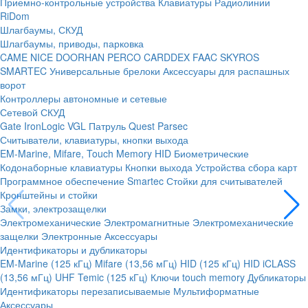
Приемно-контрольные устройства
Клавиатуры
Радиолинии
RiDom
Шлагбаумы, СКУД
Шлагбаумы, приводы, парковка
CAME
NICE
DOORHAN
PERCO
CARDDEX
FAAC
SKYROS
SMARTEC
Универсальные брелоки
Аксессуары для распашных
ворот
Контроллеры автономные и сетевые
Сетевой СКУД
Gate
IronLogic
VGL Патруль
Quest
Parsec
Считыватели, клавиатуры, кнопки выхода
EM-Marine, Mifare, Touch Memory
HID
Биометрические
Кодонаборные клавиатуры
Кнопки выхода
Устройства сбора карт
Программное обеспечение Smartec
Стойки для считывателей
Кронштейны и стойки
Замки, электрозащелки
Электромеханические
Электромагнитные
Электромеханические
защелки
Электронные
Аксессуары
Идентификаторы и дубликаторы
EM-Marine (125 кГц)
Mifare (13,56 мГц)
HID (125 кГц)
HID iCLASS
(13,56 мГц)
UHF
Temic (125 кГц)
Ключи touch memory
Дубликаторы
Идентификаторы перезаписываемые
Мультиформатные
Аксессуары