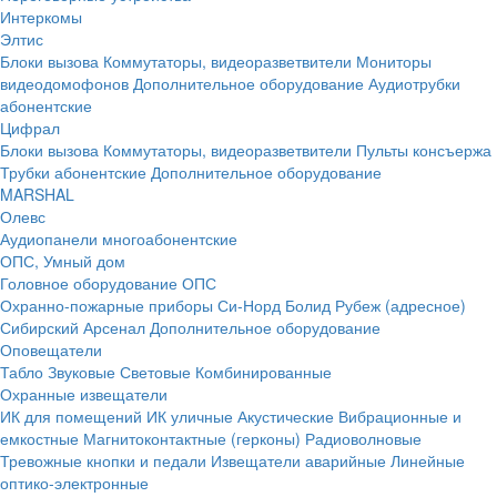
Интеркомы
Элтис
Блоки вызова
Коммутаторы, видеоразветвители
Мониторы
видеодомофонов
Дополнительное оборудование
Аудиотрубки
абонентские
Цифрал
Блоки вызова
Коммутаторы, видеоразветвители
Пульты консъержа
Трубки абонентские
Дополнительное оборудование
MARSHAL
Олевс
Аудиопанели многоабонентские
ОПС, Умный дом
Головное оборудование ОПС
Охранно-пожарные приборы
Си-Норд
Болид
Рубеж (адресное)
Сибирский Арсенал
Дополнительное оборудование
Оповещатели
Табло
Звуковые
Световые
Комбинированные
Охранные извещатели
ИК для помещений
ИК уличные
Акустические
Вибрационные и
емкостные
Магнитоконтактные (герконы)
Радиоволновые
Тревожные кнопки и педали
Извещатели аварийные
Линейные
оптико-электронные