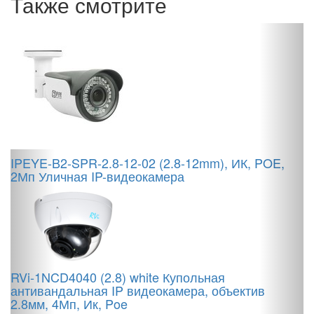
Также смотрите
IPEYE-B2-SPR-2.8-12-02 (2.8-12mm), ИК, POE,
D
2Мп Уличная IP-видеокамера
ц
3
RVi-1NCD4040 (2.8) white Купольная
антивандальная IP видеокамера, объектив
2.8мм, 4Мп, Ик, Poe