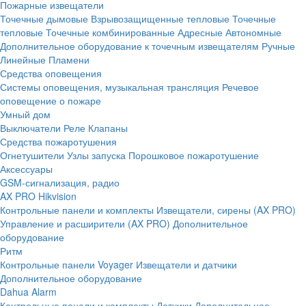
Пожарные извещатели
Точечные дымовые
Взрывозащищенные тепловые
Точечные
тепловые
Точечные комбинированные
Адресные
Автономные
Дополнительное оборудование к точечным извещателям
Ручные
Линейные
Пламени
Средства оповещения
Системы оповещения, музыкальная трансляция
Речевое
оповещение о пожаре
Умный дом
Выключатели
Реле
Клапаны
Средства пожаротушения
Огнетушители
Узлы запуска
Порошковое пожаротушение
Аксессуары
GSM-сигнализация, радио
AX PRO Hikvision
Контрольные панели и комплекты
Извещатели, сирены (AX PRO)
Управление и расширители (AX PRO)
Дополнительное
оборудование
Ритм
Контрольные панели
Voyager
Извещатели и датчики
Дополнительное оборудование
Dahua Alarm
Контрольные панели и комплекты
Датчики
Дополнительное