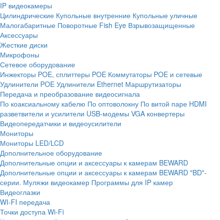
IP видеокамеры
Цилиндрические
Купольные внутренние
Купольные уличные
Малогабаритные
Поворотные
Fish Eye
Взрывозащищенные
Аксессуары
Жесткие диски
Микрофоны
Сетевое оборудование
Инжекторы POE, сплиттеры POE
Коммутаторы POE и сетевые
Удлинители POE
Удлинители Ethernet
Маршрутизаторы
Передача и преобразование видеосигнала
По коаксиальному кабелю
По оптоволокну
По витой паре
HDMI
разветвители и усилители
USB-модемы
VGA конвертеры
Видеопередатчики и видеоусилители
Мониторы
Мониторы LED/LCD
Дополнительное оборудование
Дополнительные опции и аксессуары к камерам BEWARD
Дополнительные опции и аксессуары к камерам BEWARD "BD"-
серии.
Муляжи видеокамер
Программы для IP камер
Видеоглазки
WI-FI передача
Точки доступа Wi-Fi