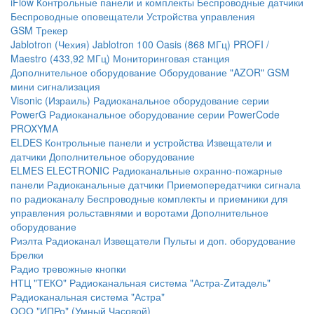
iFlow
Контрольные панели и комплекты
Беспроводные датчики
Беспроводные оповещатели
Устройства управления
GSM Трекер
Jablotron (Чехия)
Jablotron 100
Oasis (868 МГц)
PROFI /
Maestro (433,92 МГц)
Мониторинговая станция
Дополнительное оборудование
Оборудование "AZOR" GSM
мини сигнализация
Visonic (Израиль)
Радиоканальное оборудование серии
PowerG
Радиоканальное оборудование серии PowerCode
PROXYMA
ELDES
Контрольные панели и устройства
Извещатели и
датчики
Дополнительное оборудование
ELMES ELECTRONIC
Радиоканальные охранно-пожарные
панели
Радиоканальные датчики
Приемопередатчики сигнала
по радиоканалу
Беспроводные комплекты и приемники для
управления рольставнями и воротами
Дополнительное
оборудование
Риэлта Радиоканал
Извещатели
Пульты и доп. оборудование
Брелки
Радио тревожные кнопки
НТЦ "ТЕКО"
Радиоканальная система "Астра-Zитадель"
Радиоканальная система "Астра"
ООО "ИПРо" (Умный Часовой)