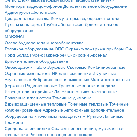
Мониторы видеодомофонов
Дополнительное оборудование
Аудиотрубки абонентские
Цифрал
Блоки вызова
Коммутаторы, видеоразветвители
Пульты консъержа
Трубки абонентские
Дополнительное
оборудование
MARSHAL
Олевс
Аудиопанели многоабонентские
Головное оборудование ОПС
Охранно-пожарные приборы
Си-
Норд
Болид
Рубеж (адресное)
Сибирский Арсенал
Дополнительное оборудование
Оповещатели
Табло
Звуковые
Световые
Комбинированные
Охранные извещатели
ИК для помещений
ИК уличные
Акустические
Вибрационные и емкостные
Магнитоконтактные
(герконы)
Радиоволновые
Тревожные кнопки и педали
Извещатели аварийные
Линейные оптико-электронные
Пожарные извещатели
Точечные дымовые
Взрывозащищенные тепловые
Точечные тепловые
Точечные
комбинированные
Адресные
Автономные
Дополнительное
оборудование к точечным извещателям
Ручные
Линейные
Пламени
Средства оповещения
Системы оповещения, музыкальная
трансляция
Речевое оповещение о пожаре