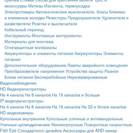
аксессуары
Метизы
Изолента, термоусадка
Электротовары
Автоматические выключатели, боксы
Клеммы
и клеммные колодки
Резисторы
Предохранители
Удлинители и
разветвители
Розетки и выключатели
Кабельный переход
Инструменты
Монтажные инструменты
Материалы для монтажа
Огнезащитные материалы
Аккумуляторы и элементы питания
Аккумуляторы
Элементы
питания
Дополнительное оборудование
Лампы аварийного освещения
Преобразователи напряжения
Устройства защиты
Разное
Блоки питания
Бесперебойные
Нерезервированные
Видеонаблюдение
HD Видеорегистраторы
На 4 канала
На 8 каналов
На 16 каналов и больше
IP видеорегистраторы
На 4 канала
На 8 каналов
На 16 каналов
На 32 и более каналов
HD видеокамеры
Купольные внутренние
Купольные уличные и антивандальные
Уличные цилиндрические
Миникорпусные
Поворотные скоростные
Fish Eye
Стандартного дизайна
Аксессуары для AHD камер