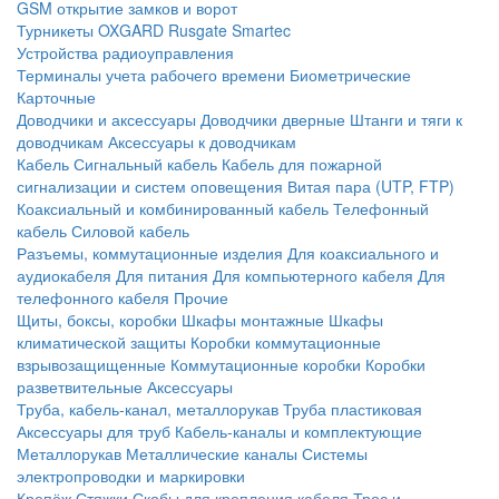
GSM открытие замков и ворот
Турникеты
OXGARD
Rusgate
Smartec
Устройства радиоуправления
Терминалы учета рабочего времени
Биометрические
Карточные
Доводчики и аксессуары
Доводчики дверные
Штанги и тяги к
доводчикам
Аксессуары к доводчикам
Кабель
Сигнальный кабель
Кабель для пожарной
сигнализации и систем оповещения
Витая пара (UTP, FTP)
Коаксиальный и комбинированный кабель
Телефонный
кабель
Силовой кабель
Разъемы, коммутационные изделия
Для коаксиального и
аудиокабеля
Для питания
Для компьютерного кабеля
Для
телефонного кабеля
Прочие
Щиты, боксы, коробки
Шкафы монтажные
Шкафы
климатической защиты
Коробки коммутационные
взрывозащищенные
Коммутационные коробки
Коробки
разветвительные
Аксессуары
Труба, кабель-канал, металлорукав
Труба пластиковая
Аксессуары для труб
Кабель-каналы и комплектующие
Металлорукав
Металлические каналы
Системы
электропроводки и маркировки
Крепёж
Стяжки
Скобы для крепления кабеля
Трос и