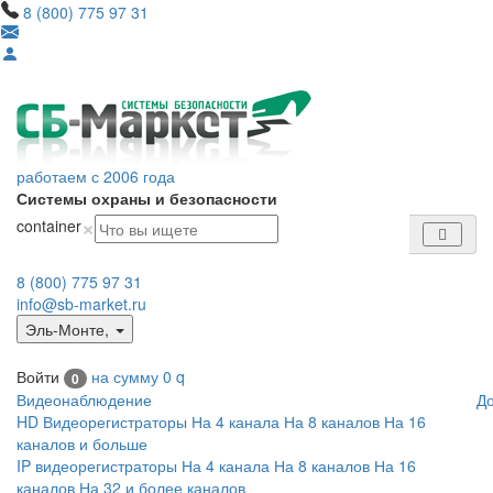
8 (800) 775 97 31
работаем с 2006 года
Системы охраны и безопасности
×
container
8 (800) 775 97 31
info@sb-market.ru
Эль-Монте
,
Войти
на сумму
0
q
0
Видеонаблюдение
Д
HD Видеорегистраторы
На 4 канала
На 8 каналов
На 16
каналов и больше
IP видеорегистраторы
На 4 канала
На 8 каналов
На 16
каналов
На 32 и более каналов