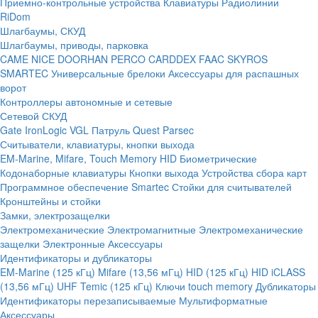
Приемно-контрольные устройства
Клавиатуры
Радиолинии
RiDom
Шлагбаумы, СКУД
Шлагбаумы, приводы, парковка
CAME
NICE
DOORHAN
PERCO
CARDDEX
FAAC
SKYROS
SMARTEC
Универсальные брелоки
Аксессуары для распашных
ворот
Контроллеры автономные и сетевые
Сетевой СКУД
Gate
IronLogic
VGL Патруль
Quest
Parsec
Считыватели, клавиатуры, кнопки выхода
EM-Marine, Mifare, Touch Memory
HID
Биометрические
Кодонаборные клавиатуры
Кнопки выхода
Устройства сбора карт
Программное обеспечение Smartec
Стойки для считывателей
Кронштейны и стойки
Замки, электрозащелки
Электромеханические
Электромагнитные
Электромеханические
защелки
Электронные
Аксессуары
Идентификаторы и дубликаторы
EM-Marine (125 кГц)
Mifare (13,56 мГц)
HID (125 кГц)
HID iCLASS
(13,56 мГц)
UHF
Temic (125 кГц)
Ключи touch memory
Дубликаторы
Идентификаторы перезаписываемые
Мультиформатные
Аксессуары