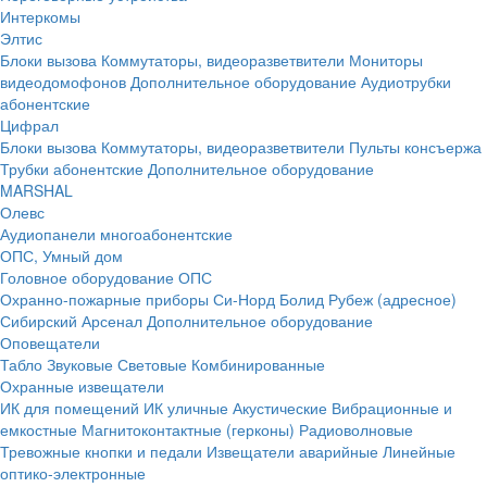
Интеркомы
Элтис
Блоки вызова
Коммутаторы, видеоразветвители
Мониторы
видеодомофонов
Дополнительное оборудование
Аудиотрубки
абонентские
Цифрал
Блоки вызова
Коммутаторы, видеоразветвители
Пульты консъержа
Трубки абонентские
Дополнительное оборудование
MARSHAL
Олевс
Аудиопанели многоабонентские
ОПС, Умный дом
Головное оборудование ОПС
Охранно-пожарные приборы
Си-Норд
Болид
Рубеж (адресное)
Сибирский Арсенал
Дополнительное оборудование
Оповещатели
Табло
Звуковые
Световые
Комбинированные
Охранные извещатели
ИК для помещений
ИК уличные
Акустические
Вибрационные и
емкостные
Магнитоконтактные (герконы)
Радиоволновые
Тревожные кнопки и педали
Извещатели аварийные
Линейные
оптико-электронные