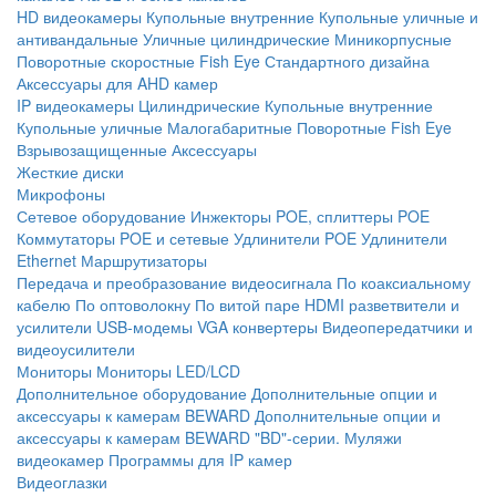
HD видеокамеры
Купольные внутренние
Купольные уличные и
антивандальные
Уличные цилиндрические
Миникорпусные
Поворотные скоростные
Fish Eye
Стандартного дизайна
Аксессуары для AHD камер
IP видеокамеры
Цилиндрические
Купольные внутренние
Купольные уличные
Малогабаритные
Поворотные
Fish Eye
Взрывозащищенные
Аксессуары
Жесткие диски
Микрофоны
Сетевое оборудование
Инжекторы POE, сплиттеры POE
Коммутаторы POE и сетевые
Удлинители POE
Удлинители
Ethernet
Маршрутизаторы
Передача и преобразование видеосигнала
По коаксиальному
кабелю
По оптоволокну
По витой паре
HDMI разветвители и
усилители
USB-модемы
VGA конвертеры
Видеопередатчики и
видеоусилители
Мониторы
Мониторы LED/LCD
Дополнительное оборудование
Дополнительные опции и
аксессуары к камерам BEWARD
Дополнительные опции и
аксессуары к камерам BEWARD "BD"-серии.
Муляжи
видеокамер
Программы для IP камер
Видеоглазки