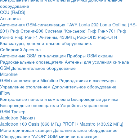
оборудование
CCU (R&DS)
Альтоника
Автономная GSM-сигнализация TAVR
Lonta 202
Lonta Optima (RS-
201)
Риф Стринг-200
Система "Консьерж"
Риф Ринг-701
Риф
Ринг-2
Риф Ринг-1
Антенны, 433МГц
Риф-ОП5
Риф-ОП4
Клавиатуры, дополнительное оборудование.
Сибирский Арсенал
Автономные GSM сигнализации
Приборы GSM охраны
Радиоканальные оповещатели
Антенны для усиления сигнала
GSM
Дополнительное оборудование
Microline
GSM cигнализации Microline
Радиодатчики и аксессуары
Управление отоплением
Дополнительное оборудование
iFlow
Контрольные панели и комплекты
Беспроводные датчики
Беспроводные оповещатели
Устройства управления
GSM Трекер
Jablotron (Чехия)
Jablotron 100
Oasis (868 МГц)
PROFI / Maestro (433,92 МГц)
Мониторинговая станция
Дополнительное оборудование
Оборудование "AZOR" GSM мини сигнализация