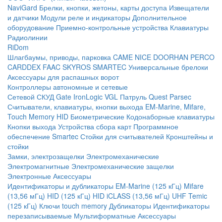
NaviGard
Брелки, кнопки, жетоны, карты доступа
Извещатели
и датчики
Модули реле и индикаторы
Дополнительное
оборудование
Приемно-контрольные устройства
Клавиатуры
Радиолинии
RiDom
Шлагбаумы, приводы, парковка
CAME
NICE
DOORHAN
PERCO
CARDDEX
FAAC
SKYROS
SMARTEC
Универсальные брелоки
Аксессуары для распашных ворот
Контроллеры автономные и сетевые
Сетевой СКУД
Gate
IronLogic
VGL Патруль
Quest
Parsec
Считыватели, клавиатуры, кнопки выхода
EM-Marine, Mifare,
Touch Memory
HID
Биометрические
Кодонаборные клавиатуры
Кнопки выхода
Устройства сбора карт
Программное
обеспечение Smartec
Стойки для считывателей
Кронштейны и
стойки
Замки, электрозащелки
Электромеханические
Электромагнитные
Электромеханические защелки
Электронные
Аксессуары
Идентификаторы и дубликаторы
EM-Marine (125 кГц)
Mifare
(13,56 мГц)
HID (125 кГц)
HID iCLASS (13,56 мГц)
UHF
Temic
(125 кГц)
Ключи touch memory
Дубликаторы
Идентификаторы
перезаписываемые
Мультиформатные
Аксессуары