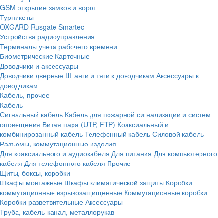
GSM открытие замков и ворот
Турникеты
OXGARD
Rusgate
Smartec
Устройства радиоуправления
Терминалы учета рабочего времени
Биометрические
Карточные
Доводчики и аксессуары
Доводчики дверные
Штанги и тяги к доводчикам
Аксессуары к
доводчикам
Кабель, прочее
Кабель
Сигнальный кабель
Кабель для пожарной сигнализации и систем
оповещения
Витая пара (UTP, FTP)
Коаксиальный и
комбинированный кабель
Телефонный кабель
Силовой кабель
Разъемы, коммутационные изделия
Для коаксиального и аудиокабеля
Для питания
Для компьютерного
кабеля
Для телефонного кабеля
Прочие
Щиты, боксы, коробки
Шкафы монтажные
Шкафы климатической защиты
Коробки
коммутационные взрывозащищенные
Коммутационные коробки
Коробки разветвительные
Аксессуары
Труба, кабель-канал, металлорукав