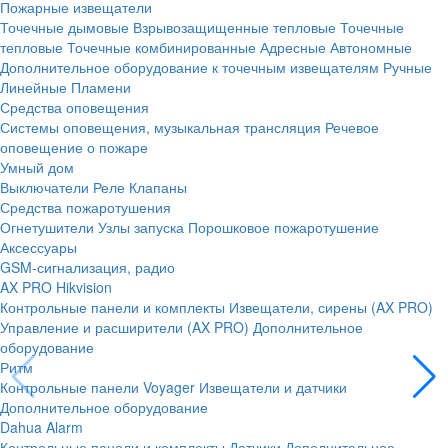
Пожарные извещатели
Точечные дымовые
Взрывозащищенные тепловые
Точечные
тепловые
Точечные комбинированные
Адресные
Автономные
Дополнительное оборудование к точечным извещателям
Ручные
Линейные
Пламени
Средства оповещения
Системы оповещения, музыкальная трансляция
Речевое
оповещение о пожаре
Умный дом
Выключатели
Реле
Клапаны
Средства пожаротушения
Огнетушители
Узлы запуска
Порошковое пожаротушение
Аксессуары
GSM-сигнализация, радио
AX PRO Hikvision
Контрольные панели и комплекты
Извещатели, сирены (AX PRO)
Управление и расширители (AX PRO)
Дополнительное
оборудование
Ритм
Контрольные панели
Voyager
Извещатели и датчики
Дополнительное оборудование
Dahua Alarm
Контрольные панели и комплекты
Датчики
Дополнительное