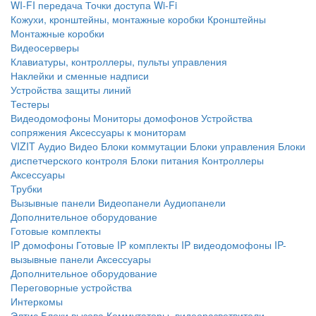
WI-FI передача
Точки доступа Wi-Fi
Кожухи, кронштейны, монтажные коробки
Кронштейны
Монтажные коробки
Видеосерверы
Клавиатуры, контроллеры, пульты управления
Наклейки и сменные надписи
Устройства защиты линий
Тестеры
Видеодомофоны
Мониторы домофонов
Устройства
сопряжения
Аксессуары к мониторам
VIZIT
Аудио
Видео
Блоки коммутации
Блоки управления
Блоки
диспетчерского контроля
Блоки питания
Контроллеры
Аксессуары
Трубки
Вызывные панели
Видеопанели
Аудиопанели
Дополнительное оборудование
Готовые комплекты
IP домофоны
Готовые IP комплекты
IP видеодомофоны
IP-
вызывные панели
Аксессуары
Дополнительное оборудование
Переговорные устройства
Интеркомы
Элтис
Блоки вызова
Коммутаторы, видеоразветвители