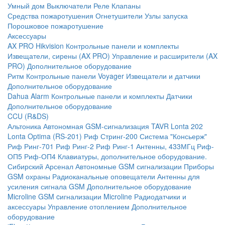
Умный дом
Выключатели
Реле
Клапаны
Средства пожаротушения
Огнетушители
Узлы запуска
Порошковое пожаротушение
Аксессуары
AX PRO Hikvision
Контрольные панели и комплекты
Извещатели, сирены (AX PRO)
Управление и расширители (AX
PRO)
Дополнительное оборудование
Ритм
Контрольные панели
Voyager
Извещатели и датчики
Дополнительное оборудование
Dahua Alarm
Контрольные панели и комплекты
Датчики
Дополнительное оборудование
CCU (R&DS)
Альтоника
Автономная GSM-сигнализация TAVR
Lonta 202
Lonta Optima (RS-201)
Риф Стринг-200
Система "Консьерж"
Риф Ринг-701
Риф Ринг-2
Риф Ринг-1
Антенны, 433МГц
Риф-
ОП5
Риф-ОП4
Клавиатуры, дополнительное оборудование.
Сибирский Арсенал
Автономные GSM сигнализации
Приборы
GSM охраны
Радиоканальные оповещатели
Антенны для
усиления сигнала GSM
Дополнительное оборудование
Microline
GSM cигнализации Microline
Радиодатчики и
аксессуары
Управление отоплением
Дополнительное
оборудование