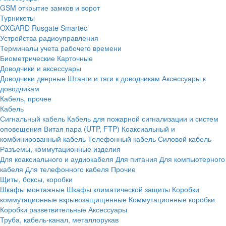
GSM открытие замков и ворот
Турникеты
OXGARD
Rusgate
Smartec
Устройства радиоуправления
Терминалы учета рабочего времени
Биометрические
Карточные
Доводчики и аксессуары
Доводчики дверные
Штанги и тяги к доводчикам
Аксессуары к
доводчикам
Кабель, прочее
Кабель
Сигнальный кабель
Кабель для пожарной сигнализации и систем
оповещения
Витая пара (UTP, FTP)
Коаксиальный и
комбинированный кабель
Телефонный кабель
Силовой кабель
Разъемы, коммутационные изделия
Для коаксиального и аудиокабеля
Для питания
Для компьютерного
кабеля
Для телефонного кабеля
Прочие
Щиты, боксы, коробки
Шкафы монтажные
Шкафы климатической защиты
Коробки
коммутационные взрывозащищенные
Коммутационные коробки
Коробки разветвительные
Аксессуары
Труба, кабель-канал, металлорукав