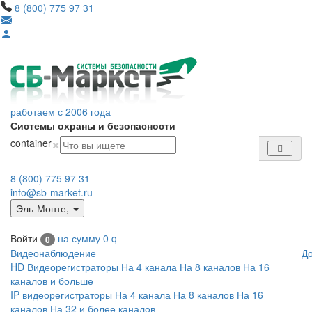
8 (800) 775 97 31
работаем с 2006 года
Системы охраны и безопасности
×
container
8 (800) 775 97 31
info@sb-market.ru
Эль-Монте
,
Войти
на сумму
0
q
0
Видеонаблюдение
Д
HD Видеорегистраторы
На 4 канала
На 8 каналов
На 16
каналов и больше
IP видеорегистраторы
На 4 канала
На 8 каналов
На 16
каналов
На 32 и более каналов