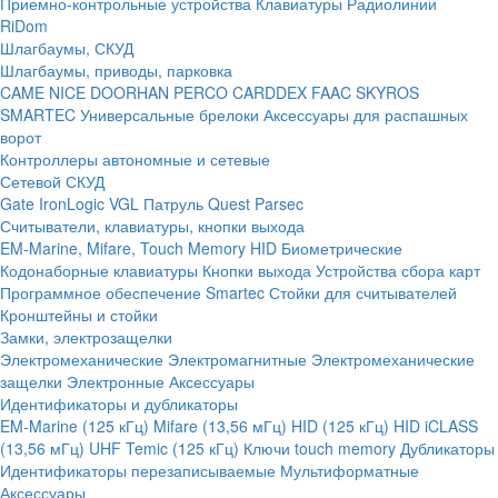
Приемно-контрольные устройства
Клавиатуры
Радиолинии
RiDom
Шлагбаумы, СКУД
Шлагбаумы, приводы, парковка
CAME
NICE
DOORHAN
PERCO
CARDDEX
FAAC
SKYROS
SMARTEC
Универсальные брелоки
Аксессуары для распашных
ворот
Контроллеры автономные и сетевые
Сетевой СКУД
Gate
IronLogic
VGL Патруль
Quest
Parsec
Считыватели, клавиатуры, кнопки выхода
EM-Marine, Mifare, Touch Memory
HID
Биометрические
Кодонаборные клавиатуры
Кнопки выхода
Устройства сбора карт
Программное обеспечение Smartec
Стойки для считывателей
Кронштейны и стойки
Замки, электрозащелки
Электромеханические
Электромагнитные
Электромеханические
защелки
Электронные
Аксессуары
Идентификаторы и дубликаторы
EM-Marine (125 кГц)
Mifare (13,56 мГц)
HID (125 кГц)
HID iCLASS
(13,56 мГц)
UHF
Temic (125 кГц)
Ключи touch memory
Дубликаторы
Идентификаторы перезаписываемые
Мультиформатные
Аксессуары