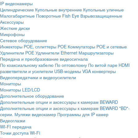
IP видеокамеры
Цилиндрические
Купольные внутренние
Купольные уличные
Малогабаритные
Поворотные
Fish Eye
Взрывозащищенные
Аксессуары
Жесткие диски
Микрофоны
Сетевое оборудование
Инжекторы POE, сплиттеры POE
Коммутаторы POE и сетевые
Удлинители POE
Удлинители Ethernet
Маршрутизаторы
Передача и преобразование видеосигнала
По коаксиальному кабелю
По оптоволокну
По витой паре
HDMI
разветвители и усилители
USB-модемы
VGA конвертеры
Видеопередатчики и видеоусилители
Мониторы
Мониторы LED/LCD
Дополнительное оборудование
Дополнительные опции и аксессуары к камерам BEWARD
Дополнительные опции и аксессуары к камерам BEWARD "BD"-
серии.
Муляжи видеокамер
Программы для IP камер
Видеоглазки
WI-FI передача
Точки доступа Wi-Fi