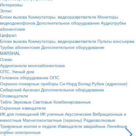
Интеркомы
Элтис
Блоки вызова
Коммутаторы, видеоразветвители
Мониторы
видеодомофонов
Дополнительное оборудование
Аудиотрубки
абонентские
Цифрал
Блоки вызова
Коммутаторы, видеоразветвители
Пульты консъержа
Трубки абонентские
Дополнительное оборудование
MARSHAL
Олевс
Аудиопанели многоабонентские
ОПС, Умный дом
Головное оборудование ОПС
Охранно-пожарные приборы
Си-Норд
Болид
Рубеж (адресное)
Сибирский Арсенал
Дополнительное оборудование
Оповещатели
Табло
Звуковые
Световые
Комбинированные
Охранные извещатели
ИК для помещений
ИК уличные
Акустические
Вибрационные и
емкостные
Магнитоконтактные (герконы)
Радиоволновые
Тревожные кнопки и педали
Извещатели аварийные
Линейные
оптико-электронные