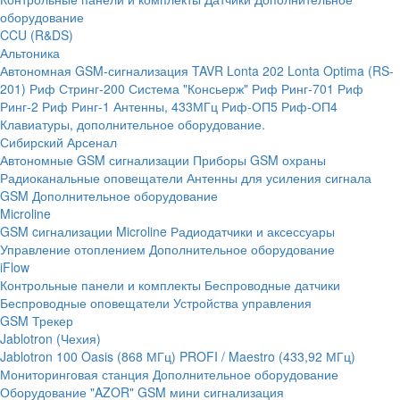
оборудование
CCU (R&DS)
Альтоника
Автономная GSM-сигнализация TAVR
Lonta 202
Lonta Optima (RS-
201)
Риф Стринг-200
Система "Консьерж"
Риф Ринг-701
Риф
Ринг-2
Риф Ринг-1
Антенны, 433МГц
Риф-ОП5
Риф-ОП4
Клавиатуры, дополнительное оборудование.
Сибирский Арсенал
Автономные GSM сигнализации
Приборы GSM охраны
Радиоканальные оповещатели
Антенны для усиления сигнала
GSM
Дополнительное оборудование
Microline
GSM cигнализации Microline
Радиодатчики и аксессуары
Управление отоплением
Дополнительное оборудование
iFlow
Контрольные панели и комплекты
Беспроводные датчики
Беспроводные оповещатели
Устройства управления
GSM Трекер
Jablotron (Чехия)
Jablotron 100
Oasis (868 МГц)
PROFI / Maestro (433,92 МГц)
Мониторинговая станция
Дополнительное оборудование
Оборудование "AZOR" GSM мини сигнализация