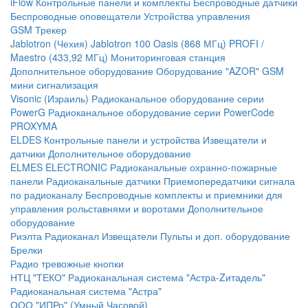
iFlow
Контрольные панели и комплекты
Беспроводные датчики
Беспроводные оповещатели
Устройства управления
GSM Трекер
Jablotron (Чехия)
Jablotron 100
Oasis (868 МГц)
PROFI /
Maestro (433,92 МГц)
Мониторинговая станция
Дополнительное оборудование
Оборудование "AZOR" GSM
мини сигнализация
Visonic (Израиль)
Радиоканальное оборудование серии
PowerG
Радиоканальное оборудование серии PowerCode
PROXYMA
ELDES
Контрольные панели и устройства
Извещатели и
датчики
Дополнительное оборудование
ELMES ELECTRONIC
Радиоканальные охранно-пожарные
панели
Радиоканальные датчики
Приемопередатчики сигнала
по радиоканалу
Беспроводные комплекты и приемники для
управления рольставнями и воротами
Дополнительное
оборудование
Риэлта Радиоканал
Извещатели
Пульты и доп. оборудование
Брелки
Радио тревожные кнопки
НТЦ "ТЕКО"
Радиоканальная система "Астра-Zитадель"
Радиоканальная система "Астра"
ООО "ИПРо" (Умный Часовой)