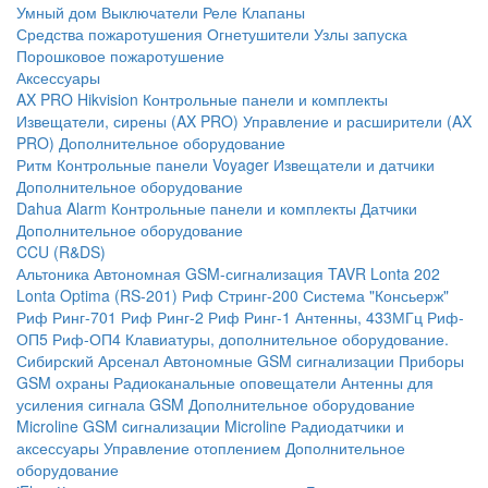
Умный дом
Выключатели
Реле
Клапаны
Средства пожаротушения
Огнетушители
Узлы запуска
Порошковое пожаротушение
Аксессуары
AX PRO Hikvision
Контрольные панели и комплекты
Извещатели, сирены (AX PRO)
Управление и расширители (AX
PRO)
Дополнительное оборудование
Ритм
Контрольные панели
Voyager
Извещатели и датчики
Дополнительное оборудование
Dahua Alarm
Контрольные панели и комплекты
Датчики
Дополнительное оборудование
CCU (R&DS)
Альтоника
Автономная GSM-сигнализация TAVR
Lonta 202
Lonta Optima (RS-201)
Риф Стринг-200
Система "Консьерж"
Риф Ринг-701
Риф Ринг-2
Риф Ринг-1
Антенны, 433МГц
Риф-
ОП5
Риф-ОП4
Клавиатуры, дополнительное оборудование.
Сибирский Арсенал
Автономные GSM сигнализации
Приборы
GSM охраны
Радиоканальные оповещатели
Антенны для
усиления сигнала GSM
Дополнительное оборудование
Microline
GSM cигнализации Microline
Радиодатчики и
аксессуары
Управление отоплением
Дополнительное
оборудование