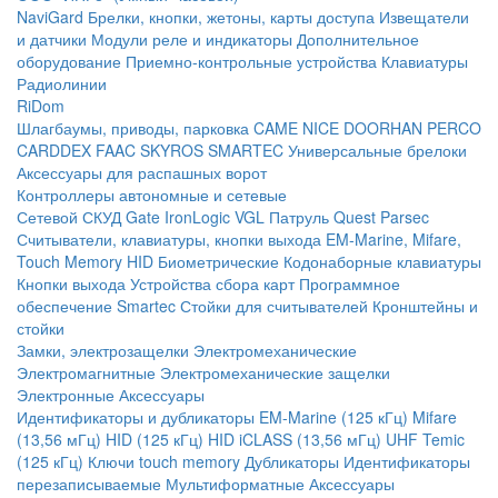
NaviGard
Брелки, кнопки, жетоны, карты доступа
Извещатели
и датчики
Модули реле и индикаторы
Дополнительное
оборудование
Приемно-контрольные устройства
Клавиатуры
Радиолинии
RiDom
Шлагбаумы, приводы, парковка
CAME
NICE
DOORHAN
PERCO
CARDDEX
FAAC
SKYROS
SMARTEC
Универсальные брелоки
Аксессуары для распашных ворот
Контроллеры автономные и сетевые
Сетевой СКУД
Gate
IronLogic
VGL Патруль
Quest
Parsec
Считыватели, клавиатуры, кнопки выхода
EM-Marine, Mifare,
Touch Memory
HID
Биометрические
Кодонаборные клавиатуры
Кнопки выхода
Устройства сбора карт
Программное
обеспечение Smartec
Стойки для считывателей
Кронштейны и
стойки
Замки, электрозащелки
Электромеханические
Электромагнитные
Электромеханические защелки
Электронные
Аксессуары
Идентификаторы и дубликаторы
EM-Marine (125 кГц)
Mifare
(13,56 мГц)
HID (125 кГц)
HID iCLASS (13,56 мГц)
UHF
Temic
(125 кГц)
Ключи touch memory
Дубликаторы
Идентификаторы
перезаписываемые
Мультиформатные
Аксессуары