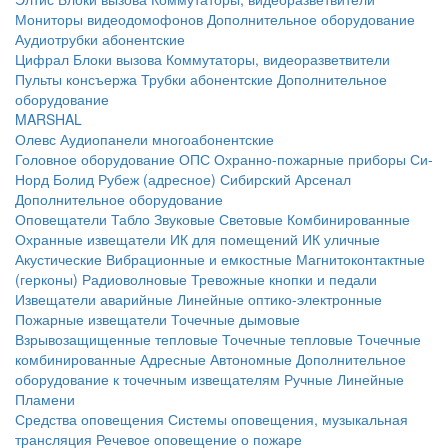
Мониторы видеодомофонов
Дополнительное оборудование
Аудиотрубки абонентские
Цифрал
Блоки вызова
Коммутаторы, видеоразветвители
Пульты консъержа
Трубки абонентские
Дополнительное
оборудование
MARSHAL
Олевс
Аудиопанели многоабонентские
Головное оборудование ОПС
Охранно-пожарные приборы
Си-
Норд
Болид
Рубеж (адресное)
Сибирский Арсенал
Дополнительное оборудование
Оповещатели
Табло
Звуковые
Световые
Комбинированные
Охранные извещатели
ИК для помещений
ИК уличные
Акустические
Вибрационные и емкостные
Магнитоконтактные
(герконы)
Радиоволновые
Тревожные кнопки и педали
Извещатели аварийные
Линейные оптико-электронные
Пожарные извещатели
Точечные дымовые
Взрывозащищенные тепловые
Точечные тепловые
Точечные
комбинированные
Адресные
Автономные
Дополнительное
оборудование к точечным извещателям
Ручные
Линейные
Пламени
Средства оповещения
Системы оповещения, музыкальная
трансляция
Речевое оповещение о пожаре