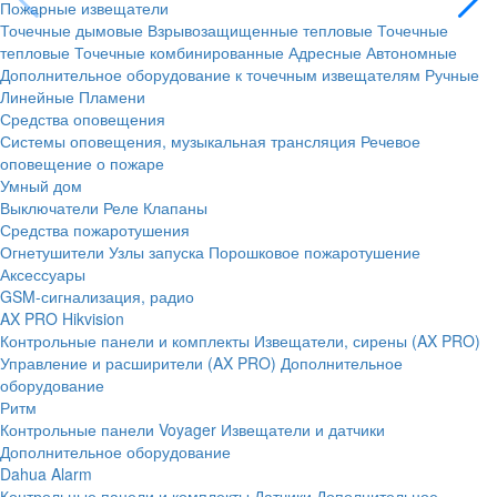
Пожарные извещатели
Точечные дымовые
Взрывозащищенные тепловые
Точечные
тепловые
Точечные комбинированные
Адресные
Автономные
Дополнительное оборудование к точечным извещателям
Ручные
Линейные
Пламени
Средства оповещения
Системы оповещения, музыкальная трансляция
Речевое
оповещение о пожаре
Умный дом
Выключатели
Реле
Клапаны
Средства пожаротушения
Огнетушители
Узлы запуска
Порошковое пожаротушение
Аксессуары
GSM-сигнализация, радио
AX PRO Hikvision
Контрольные панели и комплекты
Извещатели, сирены (AX PRO)
Управление и расширители (AX PRO)
Дополнительное
оборудование
Ритм
Контрольные панели
Voyager
Извещатели и датчики
Дополнительное оборудование
Dahua Alarm
Контрольные панели и комплекты
Датчики
Дополнительное