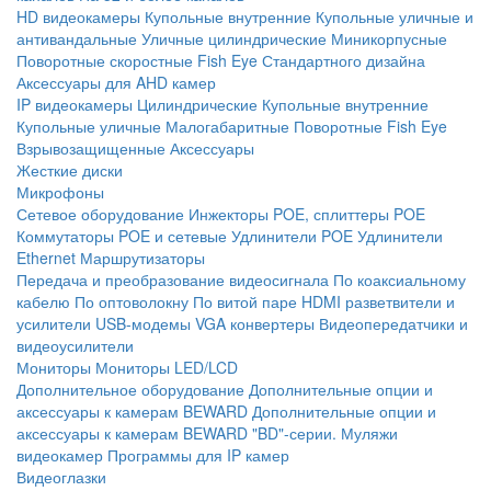
HD видеокамеры
Купольные внутренние
Купольные уличные и
антивандальные
Уличные цилиндрические
Миникорпусные
Поворотные скоростные
Fish Eye
Стандартного дизайна
Аксессуары для AHD камер
IP видеокамеры
Цилиндрические
Купольные внутренние
Купольные уличные
Малогабаритные
Поворотные
Fish Eye
Взрывозащищенные
Аксессуары
Жесткие диски
Микрофоны
Сетевое оборудование
Инжекторы POE, сплиттеры POE
Коммутаторы POE и сетевые
Удлинители POE
Удлинители
Ethernet
Маршрутизаторы
Передача и преобразование видеосигнала
По коаксиальному
кабелю
По оптоволокну
По витой паре
HDMI разветвители и
усилители
USB-модемы
VGA конвертеры
Видеопередатчики и
видеоусилители
Мониторы
Мониторы LED/LCD
Дополнительное оборудование
Дополнительные опции и
аксессуары к камерам BEWARD
Дополнительные опции и
аксессуары к камерам BEWARD "BD"-серии.
Муляжи
видеокамер
Программы для IP камер
Видеоглазки