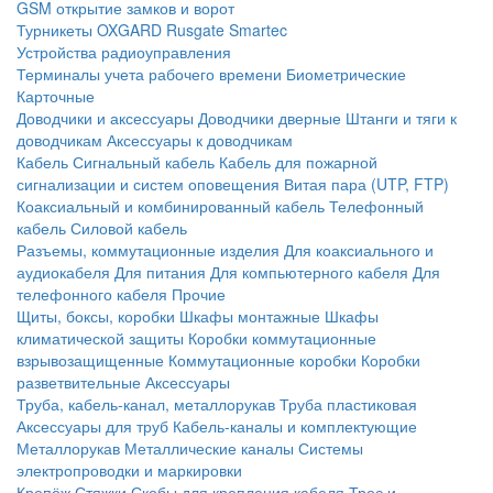
GSM открытие замков и ворот
Турникеты
OXGARD
Rusgate
Smartec
Устройства радиоуправления
Терминалы учета рабочего времени
Биометрические
Карточные
Доводчики и аксессуары
Доводчики дверные
Штанги и тяги к
доводчикам
Аксессуары к доводчикам
Кабель
Сигнальный кабель
Кабель для пожарной
сигнализации и систем оповещения
Витая пара (UTP, FTP)
Коаксиальный и комбинированный кабель
Телефонный
кабель
Силовой кабель
Разъемы, коммутационные изделия
Для коаксиального и
аудиокабеля
Для питания
Для компьютерного кабеля
Для
телефонного кабеля
Прочие
Щиты, боксы, коробки
Шкафы монтажные
Шкафы
климатической защиты
Коробки коммутационные
взрывозащищенные
Коммутационные коробки
Коробки
разветвительные
Аксессуары
Труба, кабель-канал, металлорукав
Труба пластиковая
Аксессуары для труб
Кабель-каналы и комплектующие
Металлорукав
Металлические каналы
Системы
электропроводки и маркировки
Крепёж
Стяжки
Скобы для крепления кабеля
Трос и