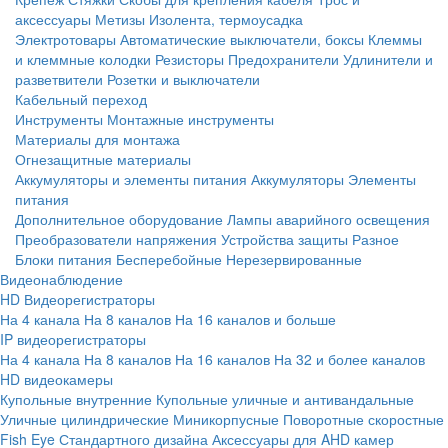
аксессуары
Метизы
Изолента, термоусадка
Электротовары
Автоматические выключатели, боксы
Клеммы
и клеммные колодки
Резисторы
Предохранители
Удлинители и
разветвители
Розетки и выключатели
Кабельный переход
Инструменты
Монтажные инструменты
Материалы для монтажа
Огнезащитные материалы
Аккумуляторы и элементы питания
Аккумуляторы
Элементы
питания
Дополнительное оборудование
Лампы аварийного освещения
Преобразователи напряжения
Устройства защиты
Разное
Блоки питания
Бесперебойные
Нерезервированные
Видеонаблюдение
HD Видеорегистраторы
На 4 канала
На 8 каналов
На 16 каналов и больше
IP видеорегистраторы
На 4 канала
На 8 каналов
На 16 каналов
На 32 и более каналов
HD видеокамеры
Купольные внутренние
Купольные уличные и антивандальные
Уличные цилиндрические
Миникорпусные
Поворотные скоростные
Fish Eye
Стандартного дизайна
Аксессуары для AHD камер