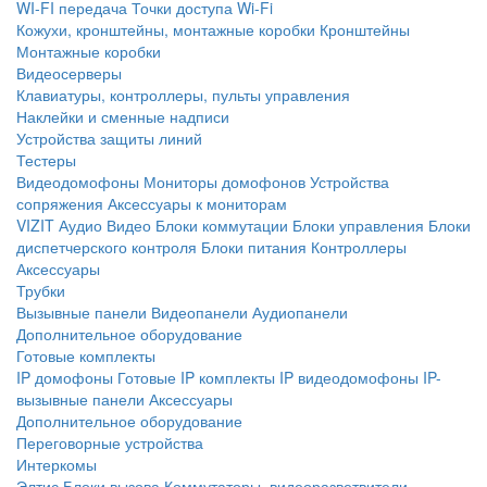
WI-FI передача
Точки доступа Wi-Fi
Кожухи, кронштейны, монтажные коробки
Кронштейны
Монтажные коробки
Видеосерверы
Клавиатуры, контроллеры, пульты управления
Наклейки и сменные надписи
Устройства защиты линий
Тестеры
Видеодомофоны
Мониторы домофонов
Устройства
сопряжения
Аксессуары к мониторам
VIZIT
Аудио
Видео
Блоки коммутации
Блоки управления
Блоки
диспетчерского контроля
Блоки питания
Контроллеры
Аксессуары
Трубки
Вызывные панели
Видеопанели
Аудиопанели
Дополнительное оборудование
Готовые комплекты
IP домофоны
Готовые IP комплекты
IP видеодомофоны
IP-
вызывные панели
Аксессуары
Дополнительное оборудование
Переговорные устройства
Интеркомы
Элтис
Блоки вызова
Коммутаторы, видеоразветвители