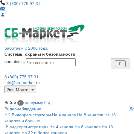
8 (800) 775 97 31
работаем с 2006 года
Системы охраны и безопасности
×
container
8 (800) 775 97 31
info@sb-market.ru
Эль-Монте
,
Войти
на сумму
0
q
0
Видеонаблюдение
Д
HD Видеорегистраторы
На 4 канала
На 8 каналов
На 16
каналов и больше
IP видеорегистраторы
На 4 канала
На 8 каналов
На 16
каналов
На 32 и более каналов