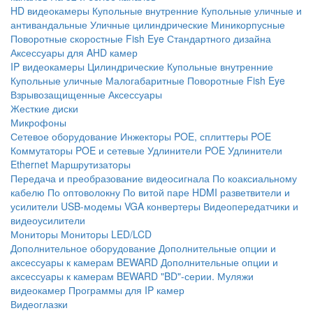
HD видеокамеры
Купольные внутренние
Купольные уличные и
антивандальные
Уличные цилиндрические
Миникорпусные
Поворотные скоростные
Fish Eye
Стандартного дизайна
Аксессуары для AHD камер
IP видеокамеры
Цилиндрические
Купольные внутренние
Купольные уличные
Малогабаритные
Поворотные
Fish Eye
Взрывозащищенные
Аксессуары
Жесткие диски
Микрофоны
Сетевое оборудование
Инжекторы POE, сплиттеры POE
Коммутаторы POE и сетевые
Удлинители POE
Удлинители
Ethernet
Маршрутизаторы
Передача и преобразование видеосигнала
По коаксиальному
кабелю
По оптоволокну
По витой паре
HDMI разветвители и
усилители
USB-модемы
VGA конвертеры
Видеопередатчики и
видеоусилители
Мониторы
Мониторы LED/LCD
Дополнительное оборудование
Дополнительные опции и
аксессуары к камерам BEWARD
Дополнительные опции и
аксессуары к камерам BEWARD "BD"-серии.
Муляжи
видеокамер
Программы для IP камер
Видеоглазки