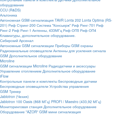
оборудование
CCU (R&DS)
Альтоника
Автономная GSM-сигнализация TAVR
Lonta 202
Lonta Optima (RS-
201)
Риф Стринг-200
Система "Консьерж"
Риф Ринг-701
Риф
Ринг-2
Риф Ринг-1
Антенны, 433МГц
Риф-ОП5
Риф-ОП4
Клавиатуры, дополнительное оборудование.
Сибирский Арсенал
Автономные GSM сигнализации
Приборы GSM охраны
Радиоканальные оповещатели
Антенны для усиления сигнала
GSM
Дополнительное оборудование
Microline
GSM cигнализации Microline
Радиодатчики и аксессуары
Управление отоплением
Дополнительное оборудование
iFlow
Контрольные панели и комплекты
Беспроводные датчики
Беспроводные оповещатели
Устройства управления
GSM Трекер
Jablotron (Чехия)
Jablotron 100
Oasis (868 МГц)
PROFI / Maestro (433,92 МГц)
Мониторинговая станция
Дополнительное оборудование
Оборудование "AZOR" GSM мини сигнализация