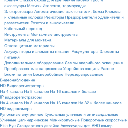
аксессуары
Метизы
Изолента, термоусадка
Электротовары
Автоматические выключатели, боксы
Клеммы
и клеммные колодки
Резисторы
Предохранители
Удлинители и
разветвители
Розетки и выключатели
Кабельный переход
Инструменты
Монтажные инструменты
Материалы для монтажа
Огнезащитные материалы
Аккумуляторы и элементы питания
Аккумуляторы
Элементы
питания
Дополнительное оборудование
Лампы аварийного освещения
Преобразователи напряжения
Устройства защиты
Разное
Блоки питания
Бесперебойные
Нерезервированные
Видеонаблюдение
HD Видеорегистраторы
На 4 канала
На 8 каналов
На 16 каналов и больше
IP видеорегистраторы
На 4 канала
На 8 каналов
На 16 каналов
На 32 и более каналов
HD видеокамеры
Купольные внутренние
Купольные уличные и антивандальные
Уличные цилиндрические
Миникорпусные
Поворотные скоростные
Fish Eye
Стандартного дизайна
Аксессуары для AHD камер