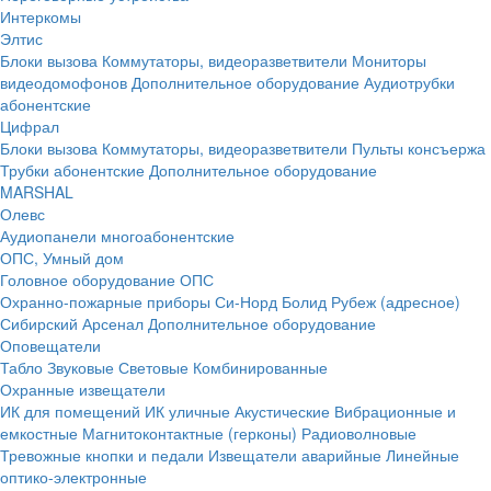
Интеркомы
Элтис
Блоки вызова
Коммутаторы, видеоразветвители
Мониторы
видеодомофонов
Дополнительное оборудование
Аудиотрубки
абонентские
Цифрал
Блоки вызова
Коммутаторы, видеоразветвители
Пульты консъержа
Трубки абонентские
Дополнительное оборудование
MARSHAL
Олевс
Аудиопанели многоабонентские
ОПС, Умный дом
Головное оборудование ОПС
Охранно-пожарные приборы
Си-Норд
Болид
Рубеж (адресное)
Сибирский Арсенал
Дополнительное оборудование
Оповещатели
Табло
Звуковые
Световые
Комбинированные
Охранные извещатели
ИК для помещений
ИК уличные
Акустические
Вибрационные и
емкостные
Магнитоконтактные (герконы)
Радиоволновые
Тревожные кнопки и педали
Извещатели аварийные
Линейные
оптико-электронные