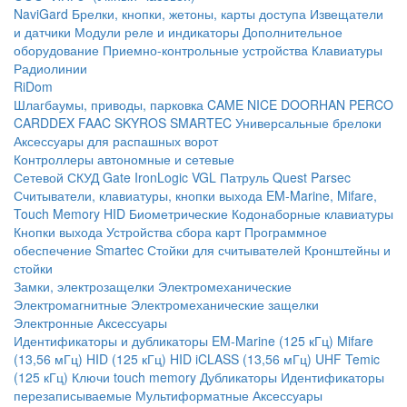
NaviGard
Брелки, кнопки, жетоны, карты доступа
Извещатели
и датчики
Модули реле и индикаторы
Дополнительное
оборудование
Приемно-контрольные устройства
Клавиатуры
Радиолинии
RiDom
Шлагбаумы, приводы, парковка
CAME
NICE
DOORHAN
PERCO
CARDDEX
FAAC
SKYROS
SMARTEC
Универсальные брелоки
Аксессуары для распашных ворот
Контроллеры автономные и сетевые
Сетевой СКУД
Gate
IronLogic
VGL Патруль
Quest
Parsec
Считыватели, клавиатуры, кнопки выхода
EM-Marine, Mifare,
Touch Memory
HID
Биометрические
Кодонаборные клавиатуры
Кнопки выхода
Устройства сбора карт
Программное
обеспечение Smartec
Стойки для считывателей
Кронштейны и
стойки
Замки, электрозащелки
Электромеханические
Электромагнитные
Электромеханические защелки
Электронные
Аксессуары
Идентификаторы и дубликаторы
EM-Marine (125 кГц)
Mifare
(13,56 мГц)
HID (125 кГц)
HID iCLASS (13,56 мГц)
UHF
Temic
(125 кГц)
Ключи touch memory
Дубликаторы
Идентификаторы
перезаписываемые
Мультиформатные
Аксессуары