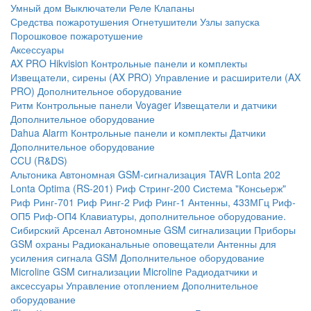
Умный дом
Выключатели
Реле
Клапаны
Средства пожаротушения
Огнетушители
Узлы запуска
Порошковое пожаротушение
Аксессуары
AX PRO Hikvision
Контрольные панели и комплекты
Извещатели, сирены (AX PRO)
Управление и расширители (AX
PRO)
Дополнительное оборудование
Ритм
Контрольные панели
Voyager
Извещатели и датчики
Дополнительное оборудование
Dahua Alarm
Контрольные панели и комплекты
Датчики
Дополнительное оборудование
CCU (R&DS)
Альтоника
Автономная GSM-сигнализация TAVR
Lonta 202
Lonta Optima (RS-201)
Риф Стринг-200
Система "Консьерж"
Риф Ринг-701
Риф Ринг-2
Риф Ринг-1
Антенны, 433МГц
Риф-
ОП5
Риф-ОП4
Клавиатуры, дополнительное оборудование.
Сибирский Арсенал
Автономные GSM сигнализации
Приборы
GSM охраны
Радиоканальные оповещатели
Антенны для
усиления сигнала GSM
Дополнительное оборудование
Microline
GSM cигнализации Microline
Радиодатчики и
аксессуары
Управление отоплением
Дополнительное
оборудование