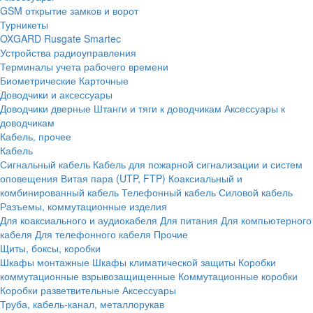
GSM открытие замков и ворот
Турникеты
OXGARD
Rusgate
Smartec
Устройства радиоуправления
Терминалы учета рабочего времени
Биометрические
Карточные
Доводчики и аксессуары
Доводчики дверные
Штанги и тяги к доводчикам
Аксессуары к
доводчикам
Кабель, прочее
Кабель
Сигнальный кабель
Кабель для пожарной сигнализации и систем
оповещения
Витая пара (UTP, FTP)
Коаксиальный и
комбинированный кабель
Телефонный кабель
Силовой кабель
Разъемы, коммутационные изделия
Для коаксиального и аудиокабеля
Для питания
Для компьютерного
кабеля
Для телефонного кабеля
Прочие
Щиты, боксы, коробки
Шкафы монтажные
Шкафы климатической защиты
Коробки
коммутационные взрывозащищенные
Коммутационные коробки
Коробки разветвительные
Аксессуары
Труба, кабель-канал, металлорукав