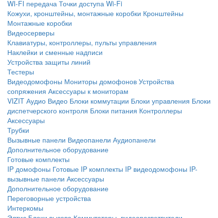
WI-FI передача
Точки доступа Wi-Fi
Кожухи, кронштейны, монтажные коробки
Кронштейны
Монтажные коробки
Видеосерверы
Клавиатуры, контроллеры, пульты управления
Наклейки и сменные надписи
Устройства защиты линий
Тестеры
Видеодомофоны
Мониторы домофонов
Устройства
сопряжения
Аксессуары к мониторам
VIZIT
Аудио
Видео
Блоки коммутации
Блоки управления
Блоки
диспетчерского контроля
Блоки питания
Контроллеры
Аксессуары
Трубки
Вызывные панели
Видеопанели
Аудиопанели
Дополнительное оборудование
Готовые комплекты
IP домофоны
Готовые IP комплекты
IP видеодомофоны
IP-
вызывные панели
Аксессуары
Дополнительное оборудование
Переговорные устройства
Интеркомы
Элтис
Блоки вызова
Коммутаторы, видеоразветвители