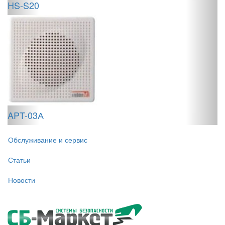
HS-S20
G
APT-03А
Обслуживание и сервис
Статьи
Новости