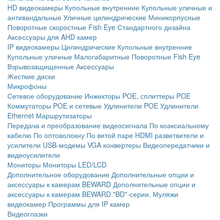
HD видеокамеры
Купольные внутренние
Купольные уличные и
антивандальные
Уличные цилиндрические
Миникорпусные
Поворотные скоростные
Fish Eye
Стандартного дизайна
Аксессуары для AHD камер
IP видеокамеры
Цилиндрические
Купольные внутренние
Купольные уличные
Малогабаритные
Поворотные
Fish Eye
Взрывозащищенные
Аксессуары
Жесткие диски
Микрофоны
Сетевое оборудование
Инжекторы POE, сплиттеры POE
Коммутаторы POE и сетевые
Удлинители POE
Удлинители
Ethernet
Маршрутизаторы
Передача и преобразование видеосигнала
По коаксиальному
кабелю
По оптоволокну
По витой паре
HDMI разветвители и
усилители
USB-модемы
VGA конвертеры
Видеопередатчики и
видеоусилители
Мониторы
Мониторы LED/LCD
Дополнительное оборудование
Дополнительные опции и
аксессуары к камерам BEWARD
Дополнительные опции и
аксессуары к камерам BEWARD "BD"-серии.
Муляжи
видеокамер
Программы для IP камер
Видеоглазки