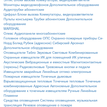
Мониторы видеодомофонов
Дополнительное оборудование
Аудиотрубки абонентские
Цифрал
Блоки вызова
Коммутаторы, видеоразветвители
Пульты консъержа
Трубки абонентские
Дополнительное
оборудование
MARSHAL
Олевс
Аудиопанели многоабонентские
Головное оборудование ОПС
Охранно-пожарные приборы
Си-
Норд
Болид
Рубеж (адресное)
Сибирский Арсенал
Дополнительное оборудование
Оповещатели
Табло
Звуковые
Световые
Комбинированные
Охранные извещатели
ИК для помещений
ИК уличные
Акустические
Вибрационные и емкостные
Магнитоконтактные
(герконы)
Радиоволновые
Тревожные кнопки и педали
Извещатели аварийные
Линейные оптико-электронные
Пожарные извещатели
Точечные дымовые
Взрывозащищенные тепловые
Точечные тепловые
Точечные
комбинированные
Адресные
Автономные
Дополнительное
оборудование к точечным извещателям
Ручные
Линейные
Пламени
Средства оповещения
Системы оповещения, музыкальная
трансляция
Речевое оповещение о пожаре