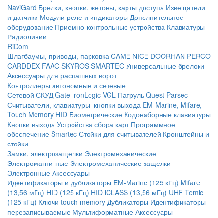
NaviGard
Брелки, кнопки, жетоны, карты доступа
Извещатели
и датчики
Модули реле и индикаторы
Дополнительное
оборудование
Приемно-контрольные устройства
Клавиатуры
Радиолинии
RiDom
Шлагбаумы, приводы, парковка
CAME
NICE
DOORHAN
PERCO
CARDDEX
FAAC
SKYROS
SMARTEC
Универсальные брелоки
Аксессуары для распашных ворот
Контроллеры автономные и сетевые
Сетевой СКУД
Gate
IronLogic
VGL Патруль
Quest
Parsec
Считыватели, клавиатуры, кнопки выхода
EM-Marine, Mifare,
Touch Memory
HID
Биометрические
Кодонаборные клавиатуры
Кнопки выхода
Устройства сбора карт
Программное
обеспечение Smartec
Стойки для считывателей
Кронштейны и
стойки
Замки, электрозащелки
Электромеханические
Электромагнитные
Электромеханические защелки
Электронные
Аксессуары
Идентификаторы и дубликаторы
EM-Marine (125 кГц)
Mifare
(13,56 мГц)
HID (125 кГц)
HID iCLASS (13,56 мГц)
UHF
Temic
(125 кГц)
Ключи touch memory
Дубликаторы
Идентификаторы
перезаписываемые
Мультиформатные
Аксессуары