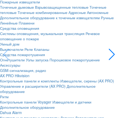
Пожарные извещатели
Точечные дымовые
Взрывозащищенные тепловые
Точечные
тепловые
Точечные комбинированные
Адресные
Автономные
Дополнительное оборудование к точечным извещателям
Ручные
Линейные
Пламени
Средства оповещения
Системы оповещения, музыкальная трансляция
Речевое
оповещение о пожаре
Умный дом
Выключатели
Реле
Клапаны
Средства пожаротушения
Огнетушители
Узлы запуска
Порошковое пожаротушение
Аксессуары
GSM-сигнализация, радио
AX PRO Hikvision
Контрольные панели и комплекты
Извещатели, сирены (AX PRO)
Управление и расширители (AX PRO)
Дополнительное
оборудование
Ритм
Контрольные панели
Voyager
Извещатели и датчики
Дополнительное оборудование
Dahua Alarm
Контрольные панели и комплекты
Датчики
Дополнительное