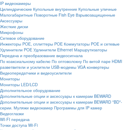
IP видеокамеры
Цилиндрические
Купольные внутренние
Купольные уличные
Малогабаритные
Поворотные
Fish Eye
Взрывозащищенные
Аксессуары
Жесткие диски
Микрофоны
Сетевое оборудование
Инжекторы POE, сплиттеры POE
Коммутаторы POE и сетевые
Удлинители POE
Удлинители Ethernet
Маршрутизаторы
Передача и преобразование видеосигнала
По коаксиальному кабелю
По оптоволокну
По витой паре
HDMI
разветвители и усилители
USB-модемы
VGA конвертеры
Видеопередатчики и видеоусилители
Мониторы
Мониторы LED/LCD
Дополнительное оборудование
Дополнительные опции и аксессуары к камерам BEWARD
Дополнительные опции и аксессуары к камерам BEWARD "BD"-
серии.
Муляжи видеокамер
Программы для IP камер
Видеоглазки
WI-FI передача
Точки доступа Wi-Fi