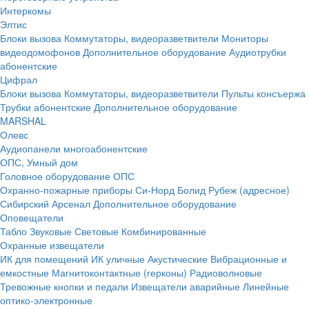
Интеркомы
Элтис
Блоки вызова
Коммутаторы, видеоразветвители
Мониторы
видеодомофонов
Дополнительное оборудование
Аудиотрубки
абонентские
Цифрал
Блоки вызова
Коммутаторы, видеоразветвители
Пульты консъержа
Трубки абонентские
Дополнительное оборудование
MARSHAL
Олевс
Аудиопанели многоабонентские
ОПС, Умный дом
Головное оборудование ОПС
Охранно-пожарные приборы
Си-Норд
Болид
Рубеж (адресное)
Сибирский Арсенал
Дополнительное оборудование
Оповещатели
Табло
Звуковые
Световые
Комбинированные
Охранные извещатели
ИК для помещений
ИК уличные
Акустические
Вибрационные и
емкостные
Магнитоконтактные (герконы)
Радиоволновые
Тревожные кнопки и педали
Извещатели аварийные
Линейные
оптико-электронные