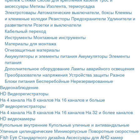
аксессуары
Метизы
Изолента, термоусадка
Электротовары
Автоматические выключатели, боксы
Клеммы
и клеммные колодки
Резисторы
Предохранители
Удлинители и
разветвители
Розетки и выключатели
Кабельный переход
Инструменты
Монтажные инструменты
Материалы для монтажа
Огнезащитные материалы
Аккумуляторы и элементы питания
Аккумуляторы
Элементы
питания
Дополнительное оборудование
Лампы аварийного освещения
Преобразователи напряжения
Устройства защиты
Разное
Блоки питания
Бесперебойные
Нерезервированные
Видеонаблюдение
HD Видеорегистраторы
На 4 канала
На 8 каналов
На 16 каналов и больше
IP видеорегистраторы
На 4 канала
На 8 каналов
На 16 каналов
На 32 и более каналов
HD видеокамеры
Купольные внутренние
Купольные уличные и антивандальные
Уличные цилиндрические
Миникорпусные
Поворотные скоростные
Fish Eye
Стандартного дизайна
Аксессуары для AHD камер