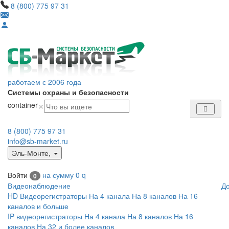
8 (800) 775 97 31
работаем с 2006 года
Системы охраны и безопасности
×
container
8 (800) 775 97 31
info@sb-market.ru
Эль-Монте
,
Войти
на сумму
0
q
0
Видеонаблюдение
Д
HD Видеорегистраторы
На 4 канала
На 8 каналов
На 16
каналов и больше
IP видеорегистраторы
На 4 канала
На 8 каналов
На 16
каналов
На 32 и более каналов