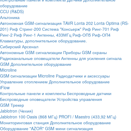
оборудование
CCU (R&DS)
Альтоника
Автономная GSM-сигнализация TAVR
Lonta 202
Lonta Optima (RS-
201)
Риф Стринг-200
Система "Консьерж"
Риф Ринг-701
Риф
Ринг-2
Риф Ринг-1
Антенны, 433МГц
Риф-ОП5
Риф-ОП4
Клавиатуры, дополнительное оборудование.
Сибирский Арсенал
Автономные GSM сигнализации
Приборы GSM охраны
Радиоканальные оповещатели
Антенны для усиления сигнала
GSM
Дополнительное оборудование
Microline
GSM cигнализации Microline
Радиодатчики и аксессуары
Управление отоплением
Дополнительное оборудование
iFlow
Контрольные панели и комплекты
Беспроводные датчики
Беспроводные оповещатели
Устройства управления
GSM Трекер
Jablotron (Чехия)
Jablotron 100
Oasis (868 МГц)
PROFI / Maestro (433,92 МГц)
Мониторинговая станция
Дополнительное оборудование
Оборудование "AZOR" GSM мини сигнализация