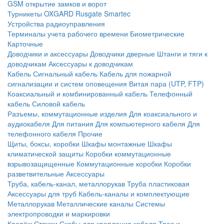
GSM открытие замков и ворот
Турникеты
OXGARD
Rusgate
Smartec
Устройства радиоуправления
Терминалы учета рабочего времени
Биометрические
Карточные
Доводчики и аксессуары
Доводчики дверные
Штанги и тяги к
доводчикам
Аксессуары к доводчикам
Кабель
Сигнальный кабель
Кабель для пожарной
сигнализации и систем оповещения
Витая пара (UTP, FTP)
Коаксиальный и комбинированный кабель
Телефонный
кабель
Силовой кабель
Разъемы, коммутационные изделия
Для коаксиального и
аудиокабеля
Для питания
Для компьютерного кабеля
Для
телефонного кабеля
Прочие
Щиты, боксы, коробки
Шкафы монтажные
Шкафы
климатической защиты
Коробки коммутационные
взрывозащищенные
Коммутационные коробки
Коробки
разветвительные
Аксессуары
Труба, кабель-канал, металлорукав
Труба пластиковая
Аксессуары для труб
Кабель-каналы и комплектующие
Металлорукав
Металлические каналы
Системы
электропроводки и маркировки
Крепёж
Стяжки
Скобы для крепления кабеля
Трос и