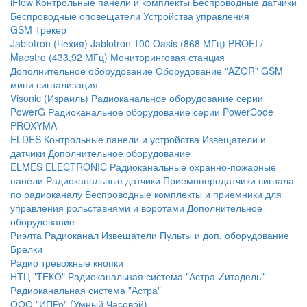
iFlow
Контрольные панели и комплекты
Беспроводные датчики
Беспроводные оповещатели
Устройства управления
GSM Трекер
Jablotron (Чехия)
Jablotron 100
Oasis (868 МГц)
PROFI /
Maestro (433,92 МГц)
Мониторинговая станция
Дополнительное оборудование
Оборудование "AZOR" GSM
мини сигнализация
Visonic (Израиль)
Радиоканальное оборудование серии
PowerG
Радиоканальное оборудование серии PowerCode
PROXYMA
ELDES
Контрольные панели и устройства
Извещатели и
датчики
Дополнительное оборудование
ELMES ELECTRONIC
Радиоканальные охранно-пожарные
панели
Радиоканальные датчики
Приемопередатчики сигнала
по радиоканалу
Беспроводные комплекты и приемники для
управления рольставнями и воротами
Дополнительное
оборудование
Риэлта Радиоканал
Извещатели
Пульты и доп. оборудование
Брелки
Радио тревожные кнопки
НТЦ "ТЕКО"
Радиоканальная система "Астра-Zитадель"
Радиоканальная система "Астра"
ООО "ИПРо" (Умный Часовой)