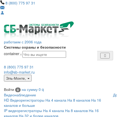
8 (800) 775 97 31
работаем с 2006 года
Системы охраны и безопасности
×
container
8 (800) 775 97 31
info@sb-market.ru
Эль-Монте
,
Войти
на сумму
0
q
0
Видеонаблюдение
Д
HD Видеорегистраторы
На 4 канала
На 8 каналов
На 16
каналов и больше
IP видеорегистраторы
На 4 канала
На 8 каналов
На 16
каналов
На 32 и более каналов