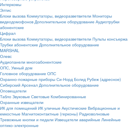
Интеркомы
Элтис
Блоки вызова
Коммутаторы, видеоразветвители
Мониторы
видеодомофонов
Дополнительное оборудование
Аудиотрубки
абонентские
Цифрал
Блоки вызова
Коммутаторы, видеоразветвители
Пульты консъержа
Трубки абонентские
Дополнительное оборудование
MARSHAL
Олевс
Аудиопанели многоабонентские
ОПС, Умный дом
Головное оборудование ОПС
Охранно-пожарные приборы
Си-Норд
Болид
Рубеж (адресное)
Сибирский Арсенал
Дополнительное оборудование
Оповещатели
Табло
Звуковые
Световые
Комбинированные
Охранные извещатели
ИК для помещений
ИК уличные
Акустические
Вибрационные и
емкостные
Магнитоконтактные (герконы)
Радиоволновые
Тревожные кнопки и педали
Извещатели аварийные
Линейные
оптико-электронные