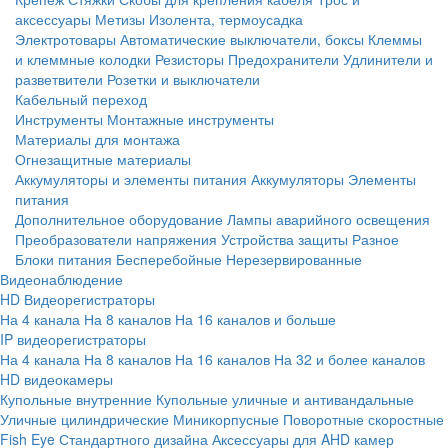
аксессуары
Метизы
Изолента, термоусадка
Электротовары
Автоматические выключатели, боксы
Клеммы
и клеммные колодки
Резисторы
Предохранители
Удлинители и
разветвители
Розетки и выключатели
Кабельный переход
Инструменты
Монтажные инструменты
Материалы для монтажа
Огнезащитные материалы
Аккумуляторы и элементы питания
Аккумуляторы
Элементы
питания
Дополнительное оборудование
Лампы аварийного освещения
Преобразователи напряжения
Устройства защиты
Разное
Блоки питания
Бесперебойные
Нерезервированные
Видеонаблюдение
HD Видеорегистраторы
На 4 канала
На 8 каналов
На 16 каналов и больше
IP видеорегистраторы
На 4 канала
На 8 каналов
На 16 каналов
На 32 и более каналов
HD видеокамеры
Купольные внутренние
Купольные уличные и антивандальные
Уличные цилиндрические
Миникорпусные
Поворотные скоростные
Fish Eye
Стандартного дизайна
Аксессуары для AHD камер