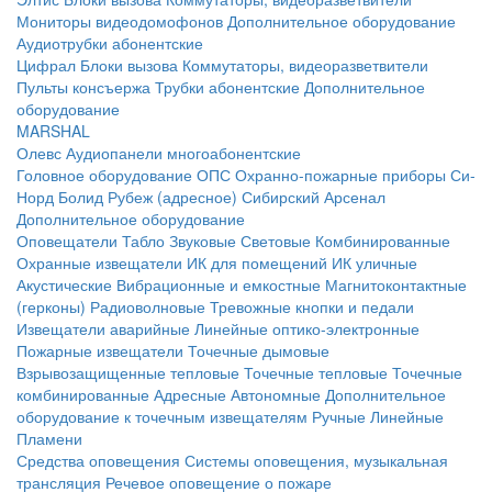
Мониторы видеодомофонов
Дополнительное оборудование
Аудиотрубки абонентские
Цифрал
Блоки вызова
Коммутаторы, видеоразветвители
Пульты консъержа
Трубки абонентские
Дополнительное
оборудование
MARSHAL
Олевс
Аудиопанели многоабонентские
Головное оборудование ОПС
Охранно-пожарные приборы
Си-
Норд
Болид
Рубеж (адресное)
Сибирский Арсенал
Дополнительное оборудование
Оповещатели
Табло
Звуковые
Световые
Комбинированные
Охранные извещатели
ИК для помещений
ИК уличные
Акустические
Вибрационные и емкостные
Магнитоконтактные
(герконы)
Радиоволновые
Тревожные кнопки и педали
Извещатели аварийные
Линейные оптико-электронные
Пожарные извещатели
Точечные дымовые
Взрывозащищенные тепловые
Точечные тепловые
Точечные
комбинированные
Адресные
Автономные
Дополнительное
оборудование к точечным извещателям
Ручные
Линейные
Пламени
Средства оповещения
Системы оповещения, музыкальная
трансляция
Речевое оповещение о пожаре