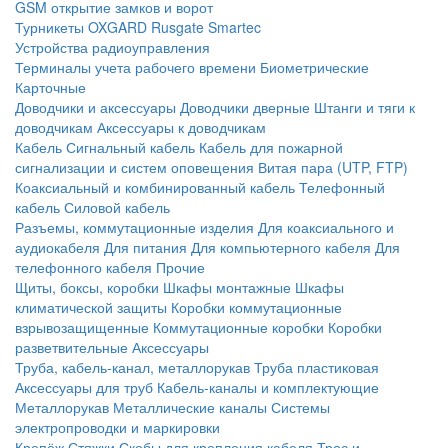
GSM открытие замков и ворот
Турникеты
OXGARD
Rusgate
Smartec
Устройства радиоуправления
Терминалы учета рабочего времени
Биометрические
Карточные
Доводчики и аксессуары
Доводчики дверные
Штанги и тяги к
доводчикам
Аксессуары к доводчикам
Кабель
Сигнальный кабель
Кабель для пожарной
сигнализации и систем оповещения
Витая пара (UTP, FTP)
Коаксиальный и комбинированный кабель
Телефонный
кабель
Силовой кабель
Разъемы, коммутационные изделия
Для коаксиального и
аудиокабеля
Для питания
Для компьютерного кабеля
Для
телефонного кабеля
Прочие
Щиты, боксы, коробки
Шкафы монтажные
Шкафы
климатической защиты
Коробки коммутационные
взрывозащищенные
Коммутационные коробки
Коробки
разветвительные
Аксессуары
Труба, кабель-канал, металлорукав
Труба пластиковая
Аксессуары для труб
Кабель-каналы и комплектующие
Металлорукав
Металлические каналы
Системы
электропроводки и маркировки
Крепёж
Стяжки
Скобы для крепления кабеля
Трос и