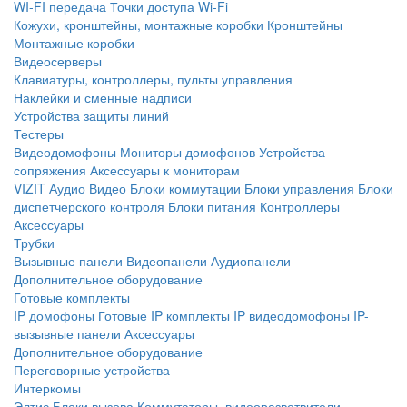
WI-FI передача
Точки доступа Wi-Fi
Кожухи, кронштейны, монтажные коробки
Кронштейны
Монтажные коробки
Видеосерверы
Клавиатуры, контроллеры, пульты управления
Наклейки и сменные надписи
Устройства защиты линий
Тестеры
Видеодомофоны
Мониторы домофонов
Устройства
сопряжения
Аксессуары к мониторам
VIZIT
Аудио
Видео
Блоки коммутации
Блоки управления
Блоки
диспетчерского контроля
Блоки питания
Контроллеры
Аксессуары
Трубки
Вызывные панели
Видеопанели
Аудиопанели
Дополнительное оборудование
Готовые комплекты
IP домофоны
Готовые IP комплекты
IP видеодомофоны
IP-
вызывные панели
Аксессуары
Дополнительное оборудование
Переговорные устройства
Интеркомы
Элтис
Блоки вызова
Коммутаторы, видеоразветвители