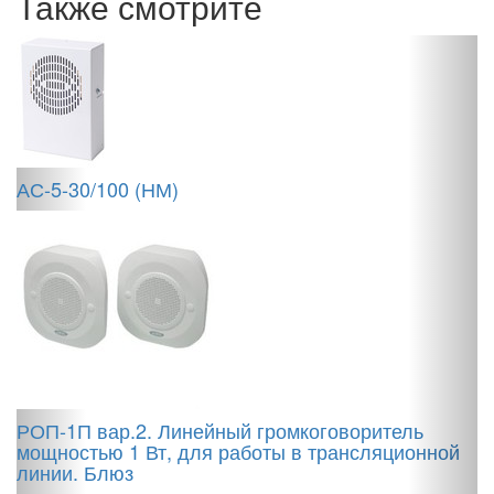
Также смотрите
АС-5-30/100 (НМ)
С
РОП-1П вар.2. Линейный громкоговоритель
мощностью 1 Вт, для работы в трансляционной
линии. Блюз