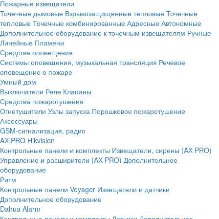
Пожарные извещатели
Точечные дымовые
Взрывозащищенные тепловые
Точечные
тепловые
Точечные комбинированные
Адресные
Автономные
Дополнительное оборудование к точечным извещателям
Ручные
Линейные
Пламени
Средства оповещения
Системы оповещения, музыкальная трансляция
Речевое
оповещение о пожаре
Умный дом
Выключатели
Реле
Клапаны
Средства пожаротушения
Огнетушители
Узлы запуска
Порошковое пожаротушение
Аксессуары
GSM-сигнализация, радио
AX PRO Hikvision
Контрольные панели и комплекты
Извещатели, сирены (AX PRO)
Управление и расширители (AX PRO)
Дополнительное
оборудование
Ритм
Контрольные панели
Voyager
Извещатели и датчики
Дополнительное оборудование
Dahua Alarm
Контрольные панели и комплекты
Датчики
Дополнительное