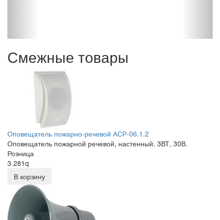
С
Смежные товары
Оповещатель пожарно-речевой АСР-06.1.2
Оповещатель пожарной речевой, настенный. 3ВТ, 30В.
Розница
3 281
q
В корзину