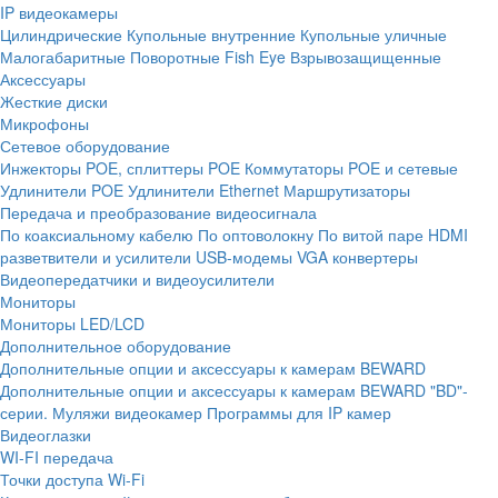
IP видеокамеры
Цилиндрические
Купольные внутренние
Купольные уличные
Малогабаритные
Поворотные
Fish Eye
Взрывозащищенные
Аксессуары
Жесткие диски
Микрофоны
Сетевое оборудование
Инжекторы POE, сплиттеры POE
Коммутаторы POE и сетевые
Удлинители POE
Удлинители Ethernet
Маршрутизаторы
Передача и преобразование видеосигнала
По коаксиальному кабелю
По оптоволокну
По витой паре
HDMI
разветвители и усилители
USB-модемы
VGA конвертеры
Видеопередатчики и видеоусилители
Мониторы
Мониторы LED/LCD
Дополнительное оборудование
Дополнительные опции и аксессуары к камерам BEWARD
Дополнительные опции и аксессуары к камерам BEWARD "BD"-
серии.
Муляжи видеокамер
Программы для IP камер
Видеоглазки
WI-FI передача
Точки доступа Wi-Fi