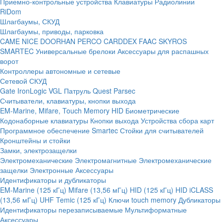
Приемно-контрольные устройства
Клавиатуры
Радиолинии
RiDom
Шлагбаумы, СКУД
Шлагбаумы, приводы, парковка
CAME
NICE
DOORHAN
PERCO
CARDDEX
FAAC
SKYROS
SMARTEC
Универсальные брелоки
Аксессуары для распашных
ворот
Контроллеры автономные и сетевые
Сетевой СКУД
Gate
IronLogic
VGL Патруль
Quest
Parsec
Считыватели, клавиатуры, кнопки выхода
EM-Marine, Mifare, Touch Memory
HID
Биометрические
Кодонаборные клавиатуры
Кнопки выхода
Устройства сбора карт
Программное обеспечение Smartec
Стойки для считывателей
Кронштейны и стойки
Замки, электрозащелки
Электромеханические
Электромагнитные
Электромеханические
защелки
Электронные
Аксессуары
Идентификаторы и дубликаторы
EM-Marine (125 кГц)
Mifare (13,56 мГц)
HID (125 кГц)
HID iCLASS
(13,56 мГц)
UHF
Temic (125 кГц)
Ключи touch memory
Дубликаторы
Идентификаторы перезаписываемые
Мультиформатные
Аксессуары