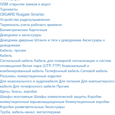
GSM открытие замков и ворот
Турникеты
OXGARD
Rusgate
Smartec
Устройства радиоуправления
Терминалы учета рабочего времени
Биометрические
Карточные
Доводчики и аксессуары
Доводчики дверные
Штанги и тяги к доводчикам
Аксессуары к
доводчикам
Кабель, прочее
Кабель
Сигнальный кабель
Кабель для пожарной сигнализации и систем
оповещения
Витая пара (UTP, FTP)
Коаксиальный и
комбинированный кабель
Телефонный кабель
Силовой кабель
Разъемы, коммутационные изделия
Для коаксиального и аудиокабеля
Для питания
Для компьютерного
кабеля
Для телефонного кабеля
Прочие
Щиты, боксы, коробки
Шкафы монтажные
Шкафы климатической защиты
Коробки
коммутационные взрывозащищенные
Коммутационные коробки
Коробки разветвительные
Аксессуары
Труба, кабель-канал, металлорукав