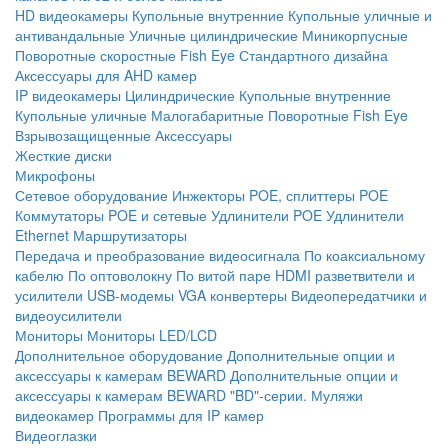
HD видеокамеры
Купольные внутренние
Купольные уличные и
антивандальные
Уличные цилиндрические
Миникорпусные
Поворотные скоростные
Fish Eye
Стандартного дизайна
Аксессуары для AHD камер
IP видеокамеры
Цилиндрические
Купольные внутренние
Купольные уличные
Малогабаритные
Поворотные
Fish Eye
Взрывозащищенные
Аксессуары
Жесткие диски
Микрофоны
Сетевое оборудование
Инжекторы POE, сплиттеры POE
Коммутаторы POE и сетевые
Удлинители POE
Удлинители
Ethernet
Маршрутизаторы
Передача и преобразование видеосигнала
По коаксиальному
кабелю
По оптоволокну
По витой паре
HDMI разветвители и
усилители
USB-модемы
VGA конвертеры
Видеопередатчики и
видеоусилители
Мониторы
Мониторы LED/LCD
Дополнительное оборудование
Дополнительные опции и
аксессуары к камерам BEWARD
Дополнительные опции и
аксессуары к камерам BEWARD "BD"-серии.
Муляжи
видеокамер
Программы для IP камер
Видеоглазки