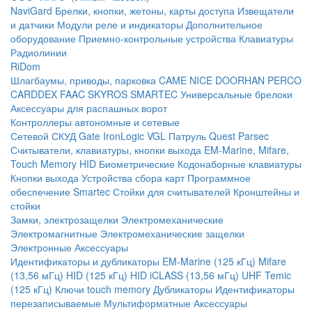
NaviGard
Брелки, кнопки, жетоны, карты доступа
Извещатели
и датчики
Модули реле и индикаторы
Дополнительное
оборудование
Приемно-контрольные устройства
Клавиатуры
Радиолинии
RiDom
Шлагбаумы, приводы, парковка
CAME
NICE
DOORHAN
PERCO
CARDDEX
FAAC
SKYROS
SMARTEC
Универсальные брелоки
Аксессуары для распашных ворот
Контроллеры автономные и сетевые
Сетевой СКУД
Gate
IronLogic
VGL Патруль
Quest
Parsec
Считыватели, клавиатуры, кнопки выхода
EM-Marine, Mifare,
Touch Memory
HID
Биометрические
Кодонаборные клавиатуры
Кнопки выхода
Устройства сбора карт
Программное
обеспечение Smartec
Стойки для считывателей
Кронштейны и
стойки
Замки, электрозащелки
Электромеханические
Электромагнитные
Электромеханические защелки
Электронные
Аксессуары
Идентификаторы и дубликаторы
EM-Marine (125 кГц)
Mifare
(13,56 мГц)
HID (125 кГц)
HID iCLASS (13,56 мГц)
UHF
Temic
(125 кГц)
Ключи touch memory
Дубликаторы
Идентификаторы
перезаписываемые
Мультиформатные
Аксессуары