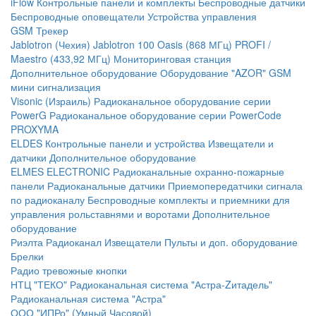
iFlow
Контрольные панели и комплекты
Беспроводные датчики
Беспроводные оповещатели
Устройства управления
GSM Трекер
Jablotron (Чехия)
Jablotron 100
Oasis (868 МГц)
PROFI /
Maestro (433,92 МГц)
Мониторинговая станция
Дополнительное оборудование
Оборудование "AZOR" GSM
мини сигнализация
Visonic (Израиль)
Радиоканальное оборудование серии
PowerG
Радиоканальное оборудование серии PowerCode
PROXYMA
ELDES
Контрольные панели и устройства
Извещатели и
датчики
Дополнительное оборудование
ELMES ELECTRONIC
Радиоканальные охранно-пожарные
панели
Радиоканальные датчики
Приемопередатчики сигнала
по радиоканалу
Беспроводные комплекты и приемники для
управления рольставнями и воротами
Дополнительное
оборудование
Риэлта Радиоканал
Извещатели
Пульты и доп. оборудование
Брелки
Радио тревожные кнопки
НТЦ "ТЕКО"
Радиоканальная система "Астра-Zитадель"
Радиоканальная система "Астра"
ООО "ИПРо" (Умный Часовой)