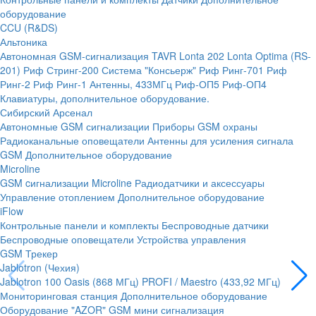
оборудование
CCU (R&DS)
Альтоника
Автономная GSM-сигнализация TAVR
Lonta 202
Lonta Optima (RS-
201)
Риф Стринг-200
Система "Консьерж"
Риф Ринг-701
Риф
Ринг-2
Риф Ринг-1
Антенны, 433МГц
Риф-ОП5
Риф-ОП4
Клавиатуры, дополнительное оборудование.
Сибирский Арсенал
Автономные GSM сигнализации
Приборы GSM охраны
Радиоканальные оповещатели
Антенны для усиления сигнала
GSM
Дополнительное оборудование
Microline
GSM cигнализации Microline
Радиодатчики и аксессуары
Управление отоплением
Дополнительное оборудование
iFlow
Контрольные панели и комплекты
Беспроводные датчики
Беспроводные оповещатели
Устройства управления
GSM Трекер
Jablotron (Чехия)
Jablotron 100
Oasis (868 МГц)
PROFI / Maestro (433,92 МГц)
Мониторинговая станция
Дополнительное оборудование
Оборудование "AZOR" GSM мини сигнализация