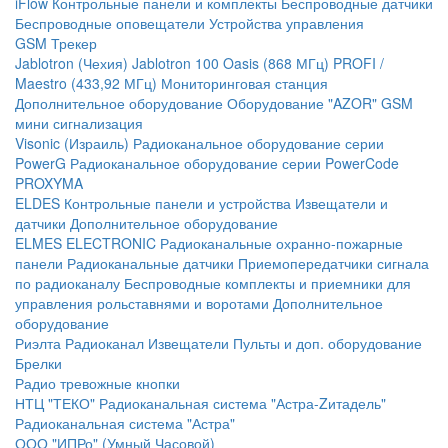
iFlow
Контрольные панели и комплекты
Беспроводные датчики
Беспроводные оповещатели
Устройства управления
GSM Трекер
Jablotron (Чехия)
Jablotron 100
Oasis (868 МГц)
PROFI /
Maestro (433,92 МГц)
Мониторинговая станция
Дополнительное оборудование
Оборудование "AZOR" GSM
мини сигнализация
Visonic (Израиль)
Радиоканальное оборудование серии
PowerG
Радиоканальное оборудование серии PowerCode
PROXYMA
ELDES
Контрольные панели и устройства
Извещатели и
датчики
Дополнительное оборудование
ELMES ELECTRONIC
Радиоканальные охранно-пожарные
панели
Радиоканальные датчики
Приемопередатчики сигнала
по радиоканалу
Беспроводные комплекты и приемники для
управления рольставнями и воротами
Дополнительное
оборудование
Риэлта Радиоканал
Извещатели
Пульты и доп. оборудование
Брелки
Радио тревожные кнопки
НТЦ "ТЕКО"
Радиоканальная система "Астра-Zитадель"
Радиоканальная система "Астра"
ООО "ИПРо" (Умный Часовой)