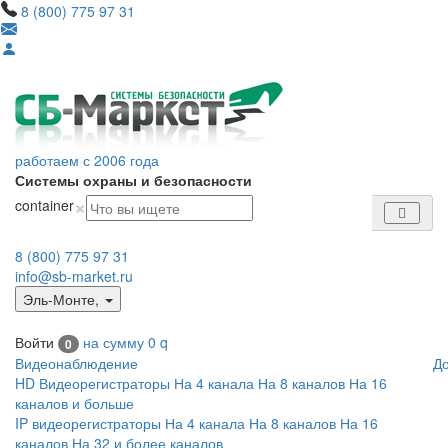
8 (800) 775 97 31
работаем с 2006 года
Системы охраны и безопасности
×
container
8 (800) 775 97 31
info@sb-market.ru
Эль-Монте
,
Войти
на сумму
0
q
0
Видеонаблюдение
Д
HD Видеорегистраторы
На 4 канала
На 8 каналов
На 16
каналов и больше
IP видеорегистраторы
На 4 канала
На 8 каналов
На 16
каналов
На 32 и более каналов