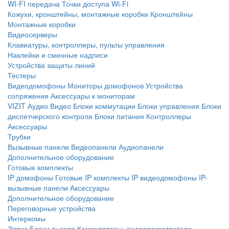
WI-FI передача
Точки доступа Wi-Fi
Кожухи, кронштейны, монтажные коробки
Кронштейны
Монтажные коробки
Видеосерверы
Клавиатуры, контроллеры, пульты управления
Наклейки и сменные надписи
Устройства защиты линий
Тестеры
Видеодомофоны
Мониторы домофонов
Устройства
сопряжения
Аксессуары к мониторам
VIZIT
Аудио
Видео
Блоки коммутации
Блоки управления
Блоки
диспетчерского контроля
Блоки питания
Контроллеры
Аксессуары
Трубки
Вызывные панели
Видеопанели
Аудиопанели
Дополнительное оборудование
Готовые комплекты
IP домофоны
Готовые IP комплекты
IP видеодомофоны
IP-
вызывные панели
Аксессуары
Дополнительное оборудование
Переговорные устройства
Интеркомы
Элтис
Блоки вызова
Коммутаторы, видеоразветвители