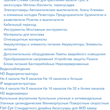
аксессуары
Метизы
Изолента, термоусадка
Электротовары
Автоматические выключатели, боксы
Клеммы
и клеммные колодки
Резисторы
Предохранители
Удлинители и
разветвители
Розетки и выключатели
Кабельный переход
Инструменты
Монтажные инструменты
Материалы для монтажа
Огнезащитные материалы
Аккумуляторы и элементы питания
Аккумуляторы
Элементы
питания
Дополнительное оборудование
Лампы аварийного освещения
Преобразователи напряжения
Устройства защиты
Разное
Блоки питания
Бесперебойные
Нерезервированные
Видеонаблюдение
HD Видеорегистраторы
На 4 канала
На 8 каналов
На 16 каналов и больше
IP видеорегистраторы
На 4 канала
На 8 каналов
На 16 каналов
На 32 и более каналов
HD видеокамеры
Купольные внутренние
Купольные уличные и антивандальные
Уличные цилиндрические
Миникорпусные
Поворотные скоростные
Fish Eye
Стандартного дизайна
Аксессуары для AHD камер