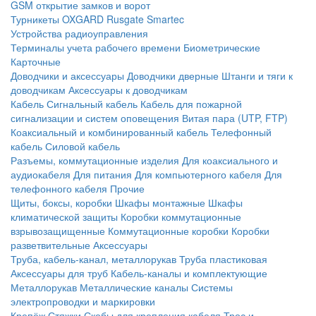
GSM открытие замков и ворот
Турникеты
OXGARD
Rusgate
Smartec
Устройства радиоуправления
Терминалы учета рабочего времени
Биометрические
Карточные
Доводчики и аксессуары
Доводчики дверные
Штанги и тяги к
доводчикам
Аксессуары к доводчикам
Кабель
Сигнальный кабель
Кабель для пожарной
сигнализации и систем оповещения
Витая пара (UTP, FTP)
Коаксиальный и комбинированный кабель
Телефонный
кабель
Силовой кабель
Разъемы, коммутационные изделия
Для коаксиального и
аудиокабеля
Для питания
Для компьютерного кабеля
Для
телефонного кабеля
Прочие
Щиты, боксы, коробки
Шкафы монтажные
Шкафы
климатической защиты
Коробки коммутационные
взрывозащищенные
Коммутационные коробки
Коробки
разветвительные
Аксессуары
Труба, кабель-канал, металлорукав
Труба пластиковая
Аксессуары для труб
Кабель-каналы и комплектующие
Металлорукав
Металлические каналы
Системы
электропроводки и маркировки
Крепёж
Стяжки
Скобы для крепления кабеля
Трос и