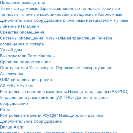
Пожарные извещатели
Точечные дымовые
Взрывозащищенные тепловые
Точечные
тепловые
Точечные комбинированные
Адресные
Автономные
Дополнительное оборудование к точечным извещателям
Ручные
Линейные
Пламени
Средства оповещения
Системы оповещения, музыкальная трансляция
Речевое
оповещение о пожаре
Умный дом
Выключатели
Реле
Клапаны
Средства пожаротушения
Огнетушители
Узлы запуска
Порошковое пожаротушение
Аксессуары
GSM-сигнализация, радио
AX PRO Hikvision
Контрольные панели и комплекты
Извещатели, сирены (AX PRO)
Управление и расширители (AX PRO)
Дополнительное
оборудование
Ритм
Контрольные панели
Voyager
Извещатели и датчики
Дополнительное оборудование
Dahua Alarm
Контрольные панели и комплекты
Датчики
Дополнительное