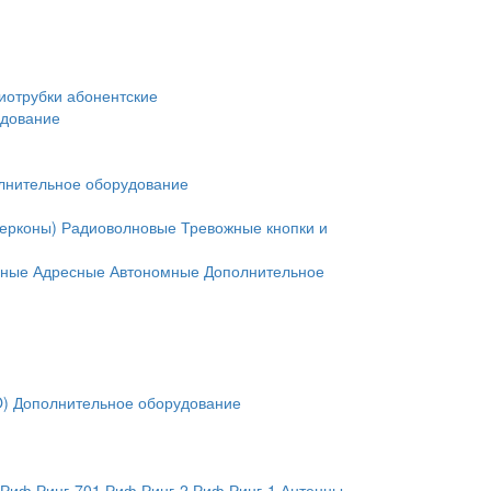
иотрубки абонентские
удование
лнительное оборудование
герконы)
Радиоволновые
Тревожные кнопки и
нные
Адресные
Автономные
Дополнительное
O)
Дополнительное оборудование
Риф Ринг-701
Риф Ринг-2
Риф Ринг-1
Антенны,