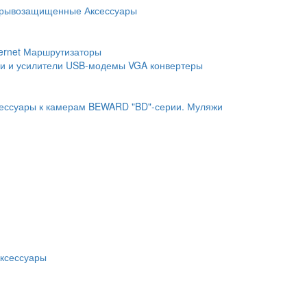
рывозащищенные
Аксессуары
ernet
Маршрутизаторы
и и усилители
USB-модемы
VGA конвертеры
ессуары к камерам BEWARD "BD"-серии.
Муляжи
ксессуары