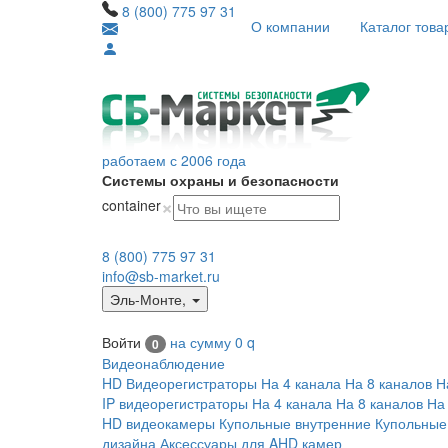
8 (800) 775 97 31
О компании
Каталог това
работаем с 2006 года
Системы охраны и безопасности
×
container
8 (800) 775 97 31
info@sb-market.ru
Эль-Монте
,
Войти
на сумму
0
q
0
Видеонаблюдение
HD Видеорегистраторы
На 4 канала
На 8 каналов
Н
IP видеорегистраторы
На 4 канала
На 8 каналов
На
HD видеокамеры
Купольные внутренние
Купольные
дизайна
Аксессуары для AHD камер