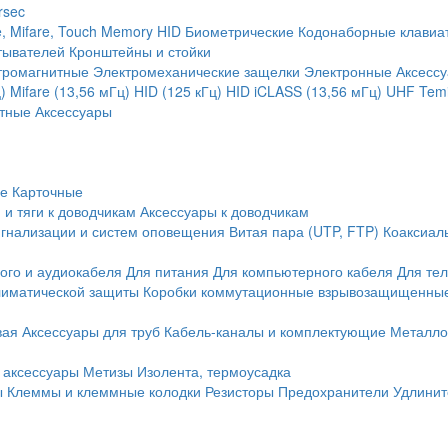
rsec
, Mifare, Touch Memory
HID
Биометрические
Кодонаборные клавиа
тывателей
Кронштейны и стойки
тромагнитные
Электромеханические защелки
Электронные
Аксесс
)
Mifare (13,56 мГц)
HID (125 кГц)
HID iCLASS (13,56 мГц)
UHF
Temi
тные
Аксессуары
ие
Карточные
 и тяги к доводчикам
Аксессуары к доводчикам
игнализации и систем оповещения
Витая пара (UTP, FTP)
Коаксиал
ого и аудиокабеля
Для питания
Для компьютерного кабеля
Для те
иматической защиты
Коробки коммутационные взрывозащищенны
вая
Аксессуары для труб
Кабель-каналы и комплектующие
Металло
 аксессуары
Метизы
Изолента, термоусадка
ы
Клеммы и клеммные колодки
Резисторы
Предохранители
Удлинит