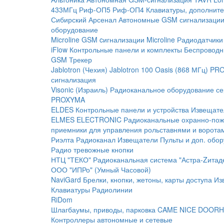
433МГц
Риф-ОП5
Риф-ОП4
Клавиатуры, дополните
Сибирский Арсенал
Автономные GSM сигнализаци
оборудование
Microline
GSM cигнализации Microline
Радиодатчики
iFlow
Контрольные панели и комплекты
Беспроводн
GSM Трекер
Jablotron (Чехия)
Jablotron 100
Oasis (868 МГц)
PRO
сигнализация
Visonic (Израиль)
Радиоканальное оборудование с
PROXYMA
ELDES
Контрольные панели и устройства
Извещате
ELMES ELECTRONIC
Радиоканальные охранно-по
приемники для управления рольставнями и ворота
Риэлта Радиоканал
Извещатели
Пульты и доп. обо
Радио тревожные кнопки
НТЦ "ТЕКО"
Радиоканальная система "Астра-Zитад
ООО "ИПРо" (Умный Часовой)
NaviGard
Брелки, кнопки, жетоны, карты доступа
Из
Клавиатуры
Радиолинии
RiDom
Шлагбаумы, приводы, парковка
CAME
NICE
DOORH
Контроллеры автономные и сетевые