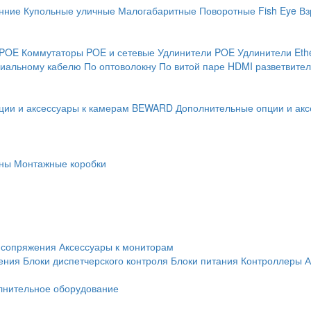
нние
Купольные уличные
Малогабаритные
Поворотные
Fish Eye
Вз
 POE
Коммутаторы POE и сетевые
Удлинители POE
Удлинители Eth
сиальному кабелю
По оптоволокну
По витой паре
HDMI разветвител
ции и аксессуары к камерам BEWARD
Дополнительные опции и акс
ны
Монтажные коробки
 сопряжения
Аксессуары к мониторам
ения
Блоки диспетчерского контроля
Блоки питания
Контроллеры
А
лнительное оборудование