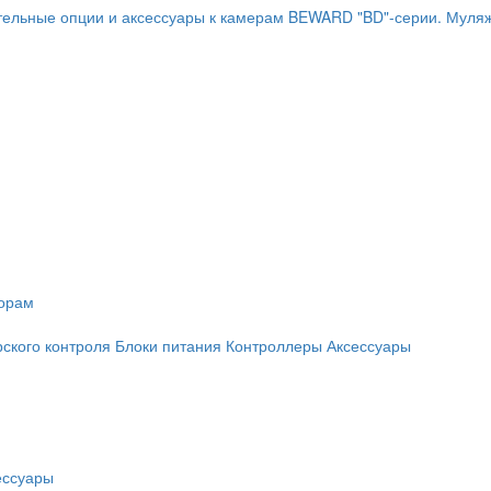
ельные опции и аксессуары к камерам BEWARD "BD"-серии.
Муляж
торам
рского контроля
Блоки питания
Контроллеры
Аксессуары
ессуары