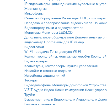
IP видеокамеры
Цилиндрические
Купольные внутре
Жесткие диски
Микрофоны
Сетевое оборудование
Инжекторы POE, сплиттеры
Передача и преобразование видеосигнала
По коак
Видеопередатчики и видеоусилители
Мониторы
Мониторы LED/LCD
Дополнительное оборудование
Дополнительные оп
видеокамер
Программы для IP камер
Видеоглазки
WI-FI передача
Точки доступа Wi-Fi
Кожухи, кронштейны, монтажные коробки
Кронштей
Видеосерверы
Клавиатуры, контроллеры, пульты управления
Наклейки и сменные надписи
Устройства защиты линий
Тестеры
Видеодомофоны
Мониторы домофонов
Устройства
VIZIT
Аудио
Видео
Блоки коммутации
Блоки управл
Трубки
Вызывные панели
Видеопанели
Аудиопанели
Допо
Готовые комплекты