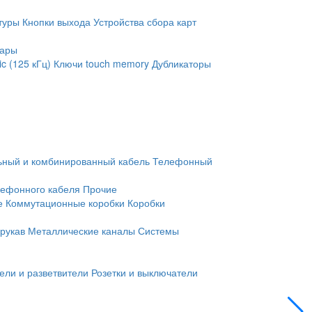
туры
Кнопки выхода
Устройства сбора карт
уары
c (125 кГц)
Ключи touch memory
Дубликаторы
ьный и комбинированный кабель
Телефонный
лефонного кабеля
Прочие
е
Коммутационные коробки
Коробки
рукав
Металлические каналы
Системы
ели и разветвители
Розетки и выключатели