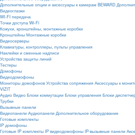
Дополнительные опции и аксессуары к камерам BEWARD
Дополнит
Видеоглазки
WI-FI передача
Точки доступа Wi-Fi
Кожухи, кронштейны, монтажные коробки
Кронштейны
Монтажные коробки
Видеосерверы
Клавиатуры, контроллеры, пульты управления
Наклейки и сменные надписи
Устройства защиты линий
Тестеры
Домофоны
Видеодомофоны
Мониторы домофонов
Устройства сопряжения
Аксессуары к мони
VIZIT
Аудио
Видео
Блоки коммутации
Блоки управления
Блоки диспетче
Трубки
Вызывные панели
Видеопанели
Аудиопанели
Дополнительное оборудование
Готовые комплекты
IP домофоны
Готовые IP комплекты
IP видеодомофоны
IP-вызывные панели
Акс