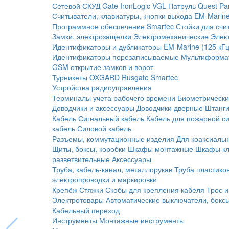
Сетевой СКУД
Gate
IronLogic
VGL Патруль
Quest
Pa
Считыватели, клавиатуры, кнопки выхода
EM-Marine
Программное обеспечение Smartec
Стойки для счи
Замки, электрозащелки
Электромеханические
Элек
Идентификаторы и дубликаторы
EM-Marine (125 кГц
Идентификаторы перезаписываемые
Мультиформа
GSM открытие замков и ворот
Турникеты
OXGARD
Rusgate
Smartec
Устройства радиоуправления
Терминалы учета рабочего времени
Биометрическ
Доводчики и аксессуары
Доводчики дверные
Штанги
Кабель
Сигнальный кабель
Кабель для пожарной с
кабель
Силовой кабель
Разъемы, коммутационные изделия
Для коаксиальн
Щиты, боксы, коробки
Шкафы монтажные
Шкафы кл
разветвительные
Аксессуары
Труба, кабель-канал, металлорукав
Труба пластико
электропроводки и маркировки
Крепёж
Стяжки
Скобы для крепления кабеля
Трос и
Электротовары
Автоматические выключатели, бокс
Кабельный переход
Инструменты
Монтажные инструменты