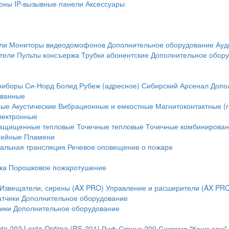
оны
IP-вызывные панели
Аксессуары
ли
Мониторы видеодомофонов
Дополнительное оборудование
Ауд
тели
Пульты консъержа
Трубки абонентские
Дополнительное обор
риборы
Си-Норд
Болид
Рубеж (адресное)
Сибирский Арсенал
Допо
ванные
ные
Акустические
Вибрационные и емкостные
Магнитоконтактные (
лектронные
ащищенные тепловые
Точечные тепловые
Точечные комбинирова
нейные
Пламени
альная трансляция
Речевое оповещение о пожаре
ка
Порошковое пожаротушение
Извещатели, сирены (AX PRO)
Управление и расширители (AX PR
атчики
Дополнительное оборудование
ики
Дополнительное оборудование
nta 202
Lonta Optima (RS-201)
Риф Стринг-200
Система "Консьерж"