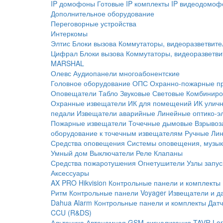
IP домофоны
Готовые IP комплекты
IP видеодомоф
Дополнительное оборудование
Переговорные устройства
Интеркомы
Элтис
Блоки вызова
Коммутаторы, видеоразветвите
Цифрал
Блоки вызова
Коммутаторы, видеоразветви
MARSHAL
Олевс
Аудиопанели многоабонентские
Головное оборудование ОПС
Охранно-пожарные п
Оповещатели
Табло
Звуковые
Световые
Комбиниро
Охранные извещатели
ИК для помещений
ИК улич
педали
Извещатели аварийные
Линейные оптико-э
Пожарные извещатели
Точечные дымовые
Взрывоз
оборудование к точечным извещателям
Ручные
Ли
Средства оповещения
Системы оповещения, музык
Умный дом
Выключатели
Реле
Клапаны
Средства пожаротушения
Огнетушители
Узлы запус
Аксессуары
AX PRO Hikvision
Контрольные панели и комплекты
Ритм
Контрольные панели
Voyager
Извещатели и д
Dahua Alarm
Контрольные панели и комплекты
Датч
CCU (R&DS)
Альтоника
Автономная GSM-сигнализация TAVR
Lo