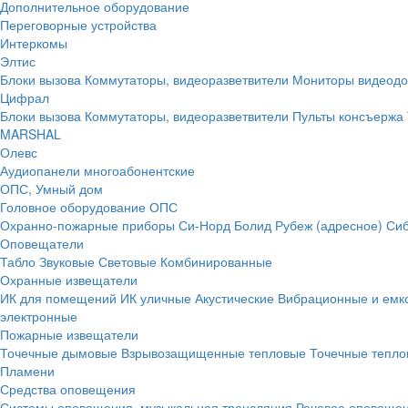
Дополнительное оборудование
Переговорные устройства
Интеркомы
Элтис
Блоки вызова
Коммутаторы, видеоразветвители
Мониторы видеод
Цифрал
Блоки вызова
Коммутаторы, видеоразветвители
Пульты консъержа
MARSHAL
Олевс
Аудиопанели многоабонентские
ОПС, Умный дом
Головное оборудование ОПС
Охранно-пожарные приборы
Си-Норд
Болид
Рубеж (адресное)
Сиб
Оповещатели
Табло
Звуковые
Световые
Комбинированные
Охранные извещатели
ИК для помещений
ИК уличные
Акустические
Вибрационные и емк
электронные
Пожарные извещатели
Точечные дымовые
Взрывозащищенные тепловые
Точечные тепло
Пламени
Средства оповещения
Системы оповещения, музыкальная трансляция
Речевое оповещен