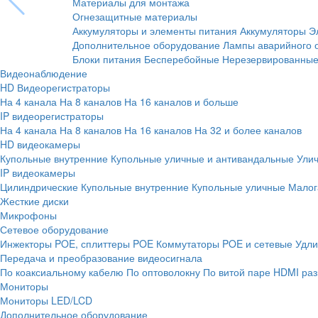
Материалы для монтажа
Огнезащитные материалы
Аккумуляторы и элементы питания
Аккумуляторы
Э
Дополнительное оборудование
Лампы аварийного 
Блоки питания
Бесперебойные
Нерезервированны
Видеонаблюдение
HD Видеорегистраторы
На 4 канала
На 8 каналов
На 16 каналов и больше
IP видеорегистраторы
На 4 канала
На 8 каналов
На 16 каналов
На 32 и более каналов
HD видеокамеры
Купольные внутренние
Купольные уличные и антивандальные
Ули
IP видеокамеры
Цилиндрические
Купольные внутренние
Купольные уличные
Малог
Жесткие диски
Микрофоны
Сетевое оборудование
Инжекторы POE, сплиттеры POE
Коммутаторы POE и сетевые
Удли
Передача и преобразование видеосигнала
По коаксиальному кабелю
По оптоволокну
По витой паре
HDMI раз
Мониторы
Мониторы LED/LCD
Дополнительное оборудование