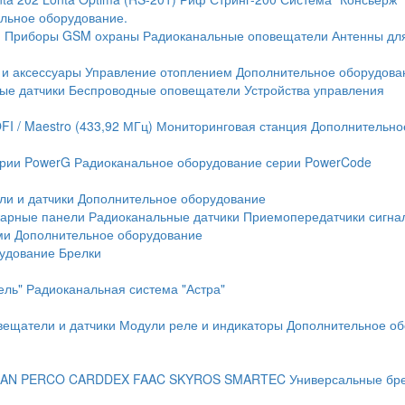
льное оборудование.
и
Приборы GSM охраны
Радиоканальные оповещатели
Антенны дл
 и аксессуары
Управление отоплением
Дополнительное оборудова
ые датчики
Беспроводные оповещатели
Устройства управления
FI / Maestro (433,92 МГц)
Мониторинговая станция
Дополнительно
ерии PowerG
Радиоканальное оборудование серии PowerCode
ли и датчики
Дополнительное оборудование
жарные панели
Радиоканальные датчики
Приемопередатчики сигна
ми
Дополнительное оборудование
рудование
Брелки
ель"
Радиоканальная система "Астра"
вещатели и датчики
Модули реле и индикаторы
Дополнительное об
AN
PERCO
CARDDEX
FAAC
SKYROS
SMARTEC
Универсальные бр