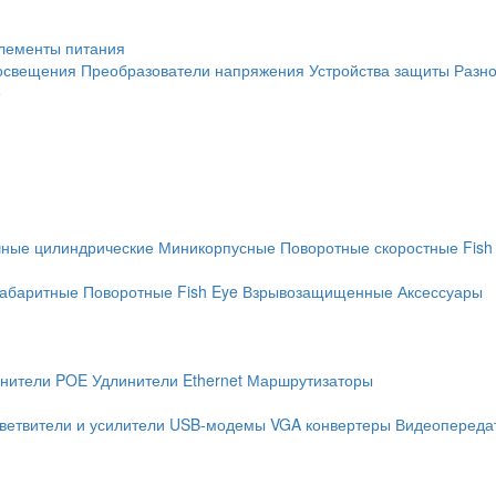
лементы питания
освещения
Преобразователи напряжения
Устройства защиты
Разн
е
чные цилиндрические
Миникорпусные
Поворотные скоростные
Fish
абаритные
Поворотные
Fish Eye
Взрывозащищенные
Аксессуары
нители POE
Удлинители Ethernet
Маршрутизаторы
ветвители и усилители
USB-модемы
VGA конвертеры
Видеопередат