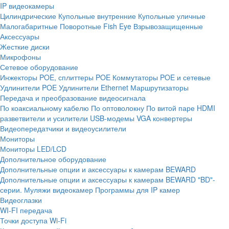
IP видеокамеры
Цилиндрические
Купольные внутренние
Купольные уличные
Малогабаритные
Поворотные
Fish Eye
Взрывозащищенные
Аксессуары
Жесткие диски
Микрофоны
Сетевое оборудование
Инжекторы POE, сплиттеры POE
Коммутаторы POE и сетевые
Удлинители POE
Удлинители Ethernet
Маршрутизаторы
Передача и преобразование видеосигнала
По коаксиальному кабелю
По оптоволокну
По витой паре
HDMI
разветвители и усилители
USB-модемы
VGA конвертеры
Видеопередатчики и видеоусилители
Мониторы
Мониторы LED/LCD
Дополнительное оборудование
Дополнительные опции и аксессуары к камерам BEWARD
Дополнительные опции и аксессуары к камерам BEWARD "BD"-
серии.
Муляжи видеокамер
Программы для IP камер
Видеоглазки
WI-FI передача
Точки доступа Wi-Fi