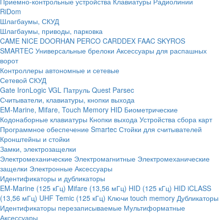
Приемно-контрольные устройства
Клавиатуры
Радиолинии
RiDom
Шлагбаумы, СКУД
Шлагбаумы, приводы, парковка
CAME
NICE
DOORHAN
PERCO
CARDDEX
FAAC
SKYROS
SMARTEC
Универсальные брелоки
Аксессуары для распашных
ворот
Контроллеры автономные и сетевые
Сетевой СКУД
Gate
IronLogic
VGL Патруль
Quest
Parsec
Считыватели, клавиатуры, кнопки выхода
EM-Marine, Mifare, Touch Memory
HID
Биометрические
Кодонаборные клавиатуры
Кнопки выхода
Устройства сбора карт
Программное обеспечение Smartec
Стойки для считывателей
Кронштейны и стойки
Замки, электрозащелки
Электромеханические
Электромагнитные
Электромеханические
защелки
Электронные
Аксессуары
Идентификаторы и дубликаторы
EM-Marine (125 кГц)
Mifare (13,56 мГц)
HID (125 кГц)
HID iCLASS
(13,56 мГц)
UHF
Temic (125 кГц)
Ключи touch memory
Дубликаторы
Идентификаторы перезаписываемые
Мультиформатные
Аксессуары