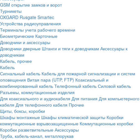
GSM открытие замков и ворот
Турникеты
OXGARD
Rusgate
Smartec
Устройства радиоуправления
Терминалы учета рабочего времени
Биометрические
Карточные
Доводчики и аксессуары
Доводчики дверные
Штанги и тяги к доводчикам
Аксессуары к
доводчикам
Кабель, прочее
Кабель
Сигнальный кабель
Кабель для пожарной сигнализации и систем
оповещения
Витая пара (UTP, FTP)
Коаксиальный и
комбинированный кабель
Телефонный кабель
Силовой кабель
Разъемы, коммутационные изделия
Для коаксиального и аудиокабеля
Для питания
Для компьютерного
кабеля
Для телефонного кабеля
Прочие
Щиты, боксы, коробки
Шкафы монтажные
Шкафы климатической защиты
Коробки
коммутационные взрывозащищенные
Коммутационные коробки
Коробки разветвительные
Аксессуары
Труба, кабель-канал, металлорукав