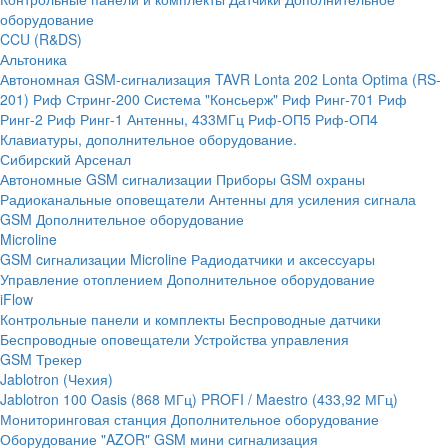
оборудование
CCU (R&DS)
Альтоника
Автономная GSM-сигнализация TAVR
Lonta 202
Lonta Optima (RS-
201)
Риф Стринг-200
Система "Консьерж"
Риф Ринг-701
Риф
Ринг-2
Риф Ринг-1
Антенны, 433МГц
Риф-ОП5
Риф-ОП4
Клавиатуры, дополнительное оборудование.
Сибирский Арсенал
Автономные GSM сигнализации
Приборы GSM охраны
Радиоканальные оповещатели
Антенны для усиления сигнала
GSM
Дополнительное оборудование
Microline
GSM cигнализации Microline
Радиодатчики и аксессуары
Управление отоплением
Дополнительное оборудование
iFlow
Контрольные панели и комплекты
Беспроводные датчики
Беспроводные оповещатели
Устройства управления
GSM Трекер
Jablotron (Чехия)
Jablotron 100
Oasis (868 МГц)
PROFI / Maestro (433,92 МГц)
Мониторинговая станция
Дополнительное оборудование
Оборудование "AZOR" GSM мини сигнализация