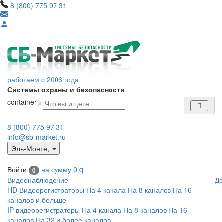
8 (800) 775 97 31
работаем с 2006 года
Системы охраны и безопасности
×
container
8 (800) 775 97 31
info@sb-market.ru
Эль-Монте
,
Войти
на сумму
0
q
0
Видеонаблюдение
Д
HD Видеорегистраторы
На 4 канала
На 8 каналов
На 16
каналов и больше
IP видеорегистраторы
На 4 канала
На 8 каналов
На 16
каналов
На 32 и более каналов