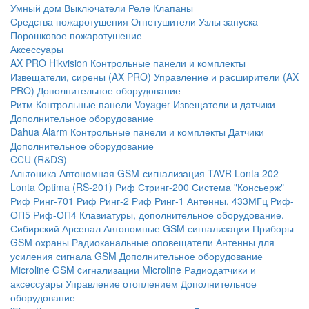
Умный дом
Выключатели
Реле
Клапаны
Средства пожаротушения
Огнетушители
Узлы запуска
Порошковое пожаротушение
Аксессуары
AX PRO Hikvision
Контрольные панели и комплекты
Извещатели, сирены (AX PRO)
Управление и расширители (AX
PRO)
Дополнительное оборудование
Ритм
Контрольные панели
Voyager
Извещатели и датчики
Дополнительное оборудование
Dahua Alarm
Контрольные панели и комплекты
Датчики
Дополнительное оборудование
CCU (R&DS)
Альтоника
Автономная GSM-сигнализация TAVR
Lonta 202
Lonta Optima (RS-201)
Риф Стринг-200
Система "Консьерж"
Риф Ринг-701
Риф Ринг-2
Риф Ринг-1
Антенны, 433МГц
Риф-
ОП5
Риф-ОП4
Клавиатуры, дополнительное оборудование.
Сибирский Арсенал
Автономные GSM сигнализации
Приборы
GSM охраны
Радиоканальные оповещатели
Антенны для
усиления сигнала GSM
Дополнительное оборудование
Microline
GSM cигнализации Microline
Радиодатчики и
аксессуары
Управление отоплением
Дополнительное
оборудование