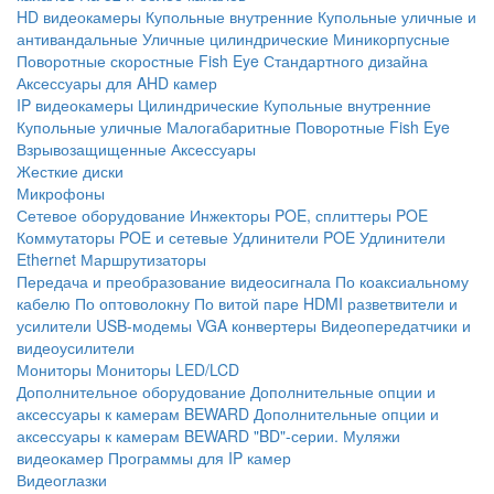
HD видеокамеры
Купольные внутренние
Купольные уличные и
антивандальные
Уличные цилиндрические
Миникорпусные
Поворотные скоростные
Fish Eye
Стандартного дизайна
Аксессуары для AHD камер
IP видеокамеры
Цилиндрические
Купольные внутренние
Купольные уличные
Малогабаритные
Поворотные
Fish Eye
Взрывозащищенные
Аксессуары
Жесткие диски
Микрофоны
Сетевое оборудование
Инжекторы POE, сплиттеры POE
Коммутаторы POE и сетевые
Удлинители POE
Удлинители
Ethernet
Маршрутизаторы
Передача и преобразование видеосигнала
По коаксиальному
кабелю
По оптоволокну
По витой паре
HDMI разветвители и
усилители
USB-модемы
VGA конвертеры
Видеопередатчики и
видеоусилители
Мониторы
Мониторы LED/LCD
Дополнительное оборудование
Дополнительные опции и
аксессуары к камерам BEWARD
Дополнительные опции и
аксессуары к камерам BEWARD "BD"-серии.
Муляжи
видеокамер
Программы для IP камер
Видеоглазки