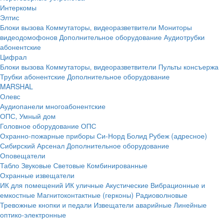
Интеркомы
Элтис
Блоки вызова
Коммутаторы, видеоразветвители
Мониторы
видеодомофонов
Дополнительное оборудование
Аудиотрубки
абонентские
Цифрал
Блоки вызова
Коммутаторы, видеоразветвители
Пульты консъержа
Трубки абонентские
Дополнительное оборудование
MARSHAL
Олевс
Аудиопанели многоабонентские
ОПС, Умный дом
Головное оборудование ОПС
Охранно-пожарные приборы
Си-Норд
Болид
Рубеж (адресное)
Сибирский Арсенал
Дополнительное оборудование
Оповещатели
Табло
Звуковые
Световые
Комбинированные
Охранные извещатели
ИК для помещений
ИК уличные
Акустические
Вибрационные и
емкостные
Магнитоконтактные (герконы)
Радиоволновые
Тревожные кнопки и педали
Извещатели аварийные
Линейные
оптико-электронные