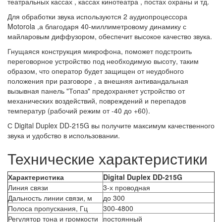
театральных кассах , кассах кинотеатра , постах охраны и тд.
Для обработки звука используются 2 аудиопроцессора
Motorola ,а благодаря
40-миллиметровому динамику с
майларовым диффузором,
обеспечит высокое качество звука.
Гнущаяся конструкция микрофона, поможет подстроить
переговорное устройство под необходимую высоту, таким
образом, что оператор будет защищен от неудобного
положения при разговоре , а внешняя антивандальная
вызывная панель "Топаз" предохраняет устройство от
механических воздействий, повреждений и перепадов
температур (рабочий режим от -40 до +60).
С Digital Duplex DD-215G вы получите максимум качественного
звука и удобство в использовании.
Технические характеристики
Характеристика
Digital Duplex DD-215G
Линия связи
3-х проводная
Дальность линии связи, м
до 300
Полоса пропускания, Гц
300-4800
Регулятор тона и громкости
постоянный