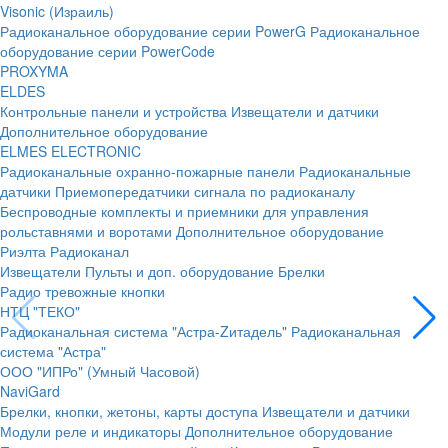
Visonic (Израиль)
Радиоканальное оборудование серии PowerG
Радиоканальное
оборудование серии PowerCode
PROXYMA
ELDES
Контрольные панели и устройства
Извещатели и датчики
Дополнительное оборудование
ELMES ELECTRONIC
Радиоканальные охранно-пожарные панели
Радиоканальные
датчики
Приемопередатчики сигнала по радиоканалу
Беспроводные комплекты и приемники для управления
рольставнями и воротами
Дополнительное оборудование
Риэлта Радиоканал
Извещатели
Пульты и доп. оборудование
Брелки
Радио тревожные кнопки
НТЦ "ТЕКО"
Радиоканальная система "Астра-Zитадель"
Радиоканальная
система "Астра"
ООО "ИПРо" (Умный Часовой)
NaviGard
Брелки, кнопки, жетоны, карты доступа
Извещатели и датчики
Модули реле и индикаторы
Дополнительное оборудование