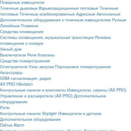
Пожарные извещатели
Точечные дымовые
Взрывозащищенные тепловые
Точечные
тепловые
Точечные комбинированные
Адресные
Автономные
Дополнительное оборудование к точечным извещателям
Ручные
Линейные
Пламени
Средства оповещения
Системы оповещения, музыкальная трансляция
Речевое
оповещение о пожаре
Умный дом
Выключатели
Реле
Клапаны
Средства пожаротушения
Огнетушители
Узлы запуска
Порошковое пожаротушение
Аксессуары
GSM-сигнализация, радио
AX PRO Hikvision
Контрольные панели и комплекты
Извещатели, сирены (AX PRO)
Управление и расширители (AX PRO)
Дополнительное
оборудование
Ритм
Контрольные панели
Voyager
Извещатели и датчики
Дополнительное оборудование
Dahua Alarm
Контрольные панели и комплекты
Датчики
Дополнительное