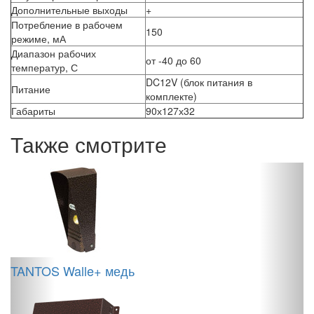
Дополнительные выходы
+
Потребление в рабочем
150
режиме, мА
Диапазон рабочих
от -40 до 60
температур, С
DC12V (блок питания в
Питание
комплекте)
Габариты
90х127х32
Также смотрите
TANTOS Walle+ медь
P