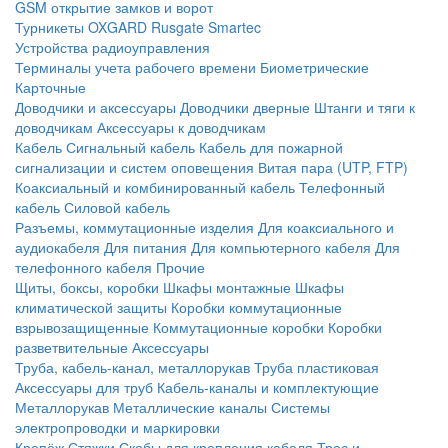
GSM открытие замков и ворот
Турникеты
OXGARD
Rusgate
Smartec
Устройства радиоуправления
Терминалы учета рабочего времени
Биометрические
Карточные
Доводчики и аксессуары
Доводчики дверные
Штанги и тяги к
доводчикам
Аксессуары к доводчикам
Кабель
Сигнальный кабель
Кабель для пожарной
сигнализации и систем оповещения
Витая пара (UTP, FTP)
Коаксиальный и комбинированный кабель
Телефонный
кабель
Силовой кабель
Разъемы, коммутационные изделия
Для коаксиального и
аудиокабеля
Для питания
Для компьютерного кабеля
Для
телефонного кабеля
Прочие
Щиты, боксы, коробки
Шкафы монтажные
Шкафы
климатической защиты
Коробки коммутационные
взрывозащищенные
Коммутационные коробки
Коробки
разветвительные
Аксессуары
Труба, кабель-канал, металлорукав
Труба пластиковая
Аксессуары для труб
Кабель-каналы и комплектующие
Металлорукав
Металлические каналы
Системы
электропроводки и маркировки
Крепёж
Стяжки
Скобы для крепления кабеля
Трос и