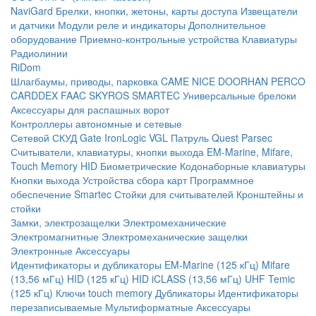
NaviGard
Брелки, кнопки, жетоны, карты доступа
Извещатели
и датчики
Модули реле и индикаторы
Дополнительное
оборудование
Приемно-контрольные устройства
Клавиатуры
Радиолинии
RiDom
Шлагбаумы, приводы, парковка
CAME
NICE
DOORHAN
PERCO
CARDDEX
FAAC
SKYROS
SMARTEC
Универсальные брелоки
Аксессуары для распашных ворот
Контроллеры автономные и сетевые
Сетевой СКУД
Gate
IronLogic
VGL Патруль
Quest
Parsec
Считыватели, клавиатуры, кнопки выхода
EM-Marine, Mifare,
Touch Memory
HID
Биометрические
Кодонаборные клавиатуры
Кнопки выхода
Устройства сбора карт
Программное
обеспечение Smartec
Стойки для считывателей
Кронштейны и
стойки
Замки, электрозащелки
Электромеханические
Электромагнитные
Электромеханические защелки
Электронные
Аксессуары
Идентификаторы и дубликаторы
EM-Marine (125 кГц)
Mifare
(13,56 мГц)
HID (125 кГц)
HID iCLASS (13,56 мГц)
UHF
Temic
(125 кГц)
Ключи touch memory
Дубликаторы
Идентификаторы
перезаписываемые
Мультиформатные
Аксессуары