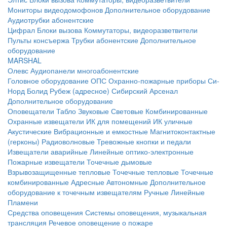
Мониторы видеодомофонов
Дополнительное оборудование
Аудиотрубки абонентские
Цифрал
Блоки вызова
Коммутаторы, видеоразветвители
Пульты консъержа
Трубки абонентские
Дополнительное
оборудование
MARSHAL
Олевс
Аудиопанели многоабонентские
Головное оборудование ОПС
Охранно-пожарные приборы
Си-
Норд
Болид
Рубеж (адресное)
Сибирский Арсенал
Дополнительное оборудование
Оповещатели
Табло
Звуковые
Световые
Комбинированные
Охранные извещатели
ИК для помещений
ИК уличные
Акустические
Вибрационные и емкостные
Магнитоконтактные
(герконы)
Радиоволновые
Тревожные кнопки и педали
Извещатели аварийные
Линейные оптико-электронные
Пожарные извещатели
Точечные дымовые
Взрывозащищенные тепловые
Точечные тепловые
Точечные
комбинированные
Адресные
Автономные
Дополнительное
оборудование к точечным извещателям
Ручные
Линейные
Пламени
Средства оповещения
Системы оповещения, музыкальная
трансляция
Речевое оповещение о пожаре