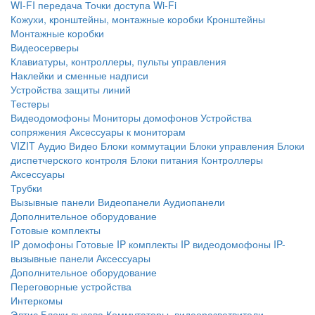
WI-FI передача
Точки доступа Wi-Fi
Кожухи, кронштейны, монтажные коробки
Кронштейны
Монтажные коробки
Видеосерверы
Клавиатуры, контроллеры, пульты управления
Наклейки и сменные надписи
Устройства защиты линий
Тестеры
Видеодомофоны
Мониторы домофонов
Устройства
сопряжения
Аксессуары к мониторам
VIZIT
Аудио
Видео
Блоки коммутации
Блоки управления
Блоки
диспетчерского контроля
Блоки питания
Контроллеры
Аксессуары
Трубки
Вызывные панели
Видеопанели
Аудиопанели
Дополнительное оборудование
Готовые комплекты
IP домофоны
Готовые IP комплекты
IP видеодомофоны
IP-
вызывные панели
Аксессуары
Дополнительное оборудование
Переговорные устройства
Интеркомы
Элтис
Блоки вызова
Коммутаторы, видеоразветвители