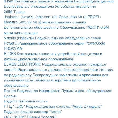
iFlow
Контрольные панели и комплекты
Беспроводные датчики
Беспроводные оповещатели
Устройства управления
GSM Трекер
Jablotron (Чехия)
Jablotron 100
Oasis (868 МГц)
PROFI /
Maestro (433,92 МГц)
Мониторинговая станция
Дополнительное оборудование
Оборудование "AZOR" GSM
мини сигнализация
Visonic (Израиль)
Радиоканальное оборудование серии
PowerG
Радиоканальное оборудование серии PowerCode
PROXYMA
ELDES
Контрольные панели и устройства
Извещатели и
датчики
Дополнительное оборудование
ELMES ELECTRONIC
Радиоканальные охранно-пожарные
панели
Радиоканальные датчики
Приемопередатчики сигнала
по радиоканалу
Беспроводные комплекты и приемники для
управления рольставнями и воротами
Дополнительное
оборудование
Риэлта Радиоканал
Извещатели
Пульты и доп. оборудование
Брелки
Радио тревожные кнопки
НТЦ "ТЕКО"
Радиоканальная система "Астра-Zитадель"
Радиоканальная система "Астра"
ООО "ИПРо" (Умный Часовой)