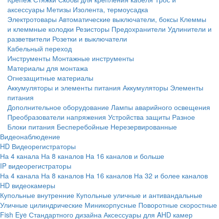
аксессуары
Метизы
Изолента, термоусадка
Электротовары
Автоматические выключатели, боксы
Клеммы
и клеммные колодки
Резисторы
Предохранители
Удлинители и
разветвители
Розетки и выключатели
Кабельный переход
Инструменты
Монтажные инструменты
Материалы для монтажа
Огнезащитные материалы
Аккумуляторы и элементы питания
Аккумуляторы
Элементы
питания
Дополнительное оборудование
Лампы аварийного освещения
Преобразователи напряжения
Устройства защиты
Разное
Блоки питания
Бесперебойные
Нерезервированные
Видеонаблюдение
HD Видеорегистраторы
На 4 канала
На 8 каналов
На 16 каналов и больше
IP видеорегистраторы
На 4 канала
На 8 каналов
На 16 каналов
На 32 и более каналов
HD видеокамеры
Купольные внутренние
Купольные уличные и антивандальные
Уличные цилиндрические
Миникорпусные
Поворотные скоростные
Fish Eye
Стандартного дизайна
Аксессуары для AHD камер