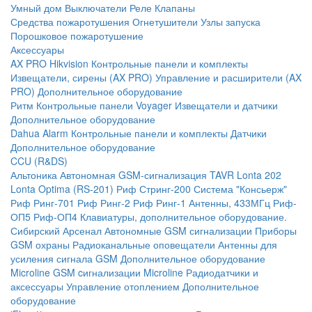
Умный дом
Выключатели
Реле
Клапаны
Средства пожаротушения
Огнетушители
Узлы запуска
Порошковое пожаротушение
Аксессуары
AX PRO Hikvision
Контрольные панели и комплекты
Извещатели, сирены (AX PRO)
Управление и расширители (AX
PRO)
Дополнительное оборудование
Ритм
Контрольные панели
Voyager
Извещатели и датчики
Дополнительное оборудование
Dahua Alarm
Контрольные панели и комплекты
Датчики
Дополнительное оборудование
CCU (R&DS)
Альтоника
Автономная GSM-сигнализация TAVR
Lonta 202
Lonta Optima (RS-201)
Риф Стринг-200
Система "Консьерж"
Риф Ринг-701
Риф Ринг-2
Риф Ринг-1
Антенны, 433МГц
Риф-
ОП5
Риф-ОП4
Клавиатуры, дополнительное оборудование.
Сибирский Арсенал
Автономные GSM сигнализации
Приборы
GSM охраны
Радиоканальные оповещатели
Антенны для
усиления сигнала GSM
Дополнительное оборудование
Microline
GSM cигнализации Microline
Радиодатчики и
аксессуары
Управление отоплением
Дополнительное
оборудование