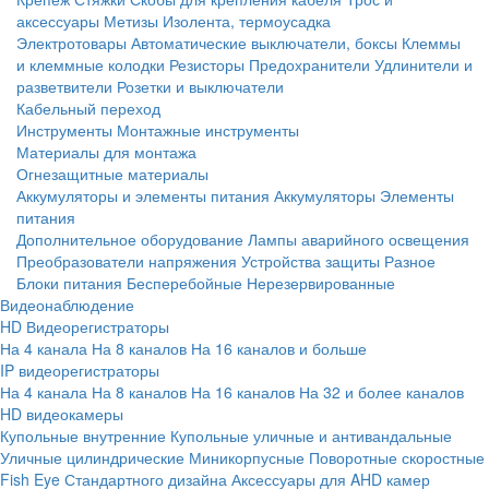
аксессуары
Метизы
Изолента, термоусадка
Электротовары
Автоматические выключатели, боксы
Клеммы
и клеммные колодки
Резисторы
Предохранители
Удлинители и
разветвители
Розетки и выключатели
Кабельный переход
Инструменты
Монтажные инструменты
Материалы для монтажа
Огнезащитные материалы
Аккумуляторы и элементы питания
Аккумуляторы
Элементы
питания
Дополнительное оборудование
Лампы аварийного освещения
Преобразователи напряжения
Устройства защиты
Разное
Блоки питания
Бесперебойные
Нерезервированные
Видеонаблюдение
HD Видеорегистраторы
На 4 канала
На 8 каналов
На 16 каналов и больше
IP видеорегистраторы
На 4 канала
На 8 каналов
На 16 каналов
На 32 и более каналов
HD видеокамеры
Купольные внутренние
Купольные уличные и антивандальные
Уличные цилиндрические
Миникорпусные
Поворотные скоростные
Fish Eye
Стандартного дизайна
Аксессуары для AHD камер