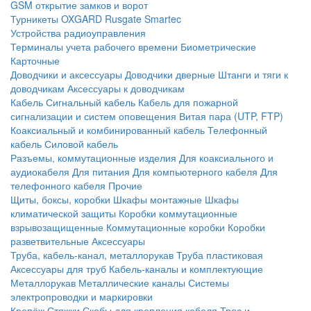
GSM открытие замков и ворот
Турникеты
OXGARD
Rusgate
Smartec
Устройства радиоуправления
Терминалы учета рабочего времени
Биометрические
Карточные
Доводчики и аксессуары
Доводчики дверные
Штанги и тяги к
доводчикам
Аксессуары к доводчикам
Кабель
Сигнальный кабель
Кабель для пожарной
сигнализации и систем оповещения
Витая пара (UTP, FTP)
Коаксиальный и комбинированный кабель
Телефонный
кабель
Силовой кабель
Разъемы, коммутационные изделия
Для коаксиального и
аудиокабеля
Для питания
Для компьютерного кабеля
Для
телефонного кабеля
Прочие
Щиты, боксы, коробки
Шкафы монтажные
Шкафы
климатической защиты
Коробки коммутационные
взрывозащищенные
Коммутационные коробки
Коробки
разветвительные
Аксессуары
Труба, кабель-канал, металлорукав
Труба пластиковая
Аксессуары для труб
Кабель-каналы и комплектующие
Металлорукав
Металлические каналы
Системы
электропроводки и маркировки
Крепёж
Стяжки
Скобы для крепления кабеля
Трос и