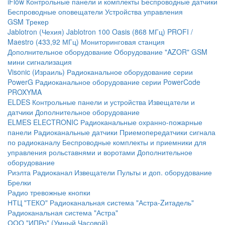
iFlow
Контрольные панели и комплекты
Беспроводные датчики
Беспроводные оповещатели
Устройства управления
GSM Трекер
Jablotron (Чехия)
Jablotron 100
Oasis (868 МГц)
PROFI /
Maestro (433,92 МГц)
Мониторинговая станция
Дополнительное оборудование
Оборудование "AZOR" GSM
мини сигнализация
Visonic (Израиль)
Радиоканальное оборудование серии
PowerG
Радиоканальное оборудование серии PowerCode
PROXYMA
ELDES
Контрольные панели и устройства
Извещатели и
датчики
Дополнительное оборудование
ELMES ELECTRONIC
Радиоканальные охранно-пожарные
панели
Радиоканальные датчики
Приемопередатчики сигнала
по радиоканалу
Беспроводные комплекты и приемники для
управления рольставнями и воротами
Дополнительное
оборудование
Риэлта Радиоканал
Извещатели
Пульты и доп. оборудование
Брелки
Радио тревожные кнопки
НТЦ "ТЕКО"
Радиоканальная система "Астра-Zитадель"
Радиоканальная система "Астра"
ООО "ИПРо" (Умный Часовой)