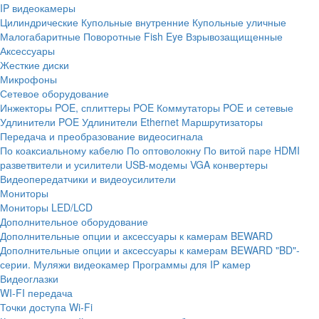
IP видеокамеры
Цилиндрические
Купольные внутренние
Купольные уличные
Малогабаритные
Поворотные
Fish Eye
Взрывозащищенные
Аксессуары
Жесткие диски
Микрофоны
Сетевое оборудование
Инжекторы POE, сплиттеры POE
Коммутаторы POE и сетевые
Удлинители POE
Удлинители Ethernet
Маршрутизаторы
Передача и преобразование видеосигнала
По коаксиальному кабелю
По оптоволокну
По витой паре
HDMI
разветвители и усилители
USB-модемы
VGA конвертеры
Видеопередатчики и видеоусилители
Мониторы
Мониторы LED/LCD
Дополнительное оборудование
Дополнительные опции и аксессуары к камерам BEWARD
Дополнительные опции и аксессуары к камерам BEWARD "BD"-
серии.
Муляжи видеокамер
Программы для IP камер
Видеоглазки
WI-FI передача
Точки доступа Wi-Fi