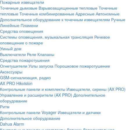
Пожарные извещатели
Точечные дымовые
Взрывозащищенные тепловые
Точечные
тепловые
Точечные комбинированные
Адресные
Автономные
Дополнительное оборудование к точечным извещателям
Ручные
Линейные
Пламени
Средства оповещения
Системы оповещения, музыкальная трансляция
Речевое
оповещение о пожаре
Умный дом
Выключатели
Реле
Клапаны
Средства пожаротушения
Огнетушители
Узлы запуска
Порошковое пожаротушение
Аксессуары
GSM-сигнализация, радио
AX PRO Hikvision
Контрольные панели и комплекты
Извещатели, сирены (AX PRO)
Управление и расширители (AX PRO)
Дополнительное
оборудование
Ритм
Контрольные панели
Voyager
Извещатели и датчики
Дополнительное оборудование
Dahua Alarm
Контрольные панели и комплекты
Датчики
Дополнительное