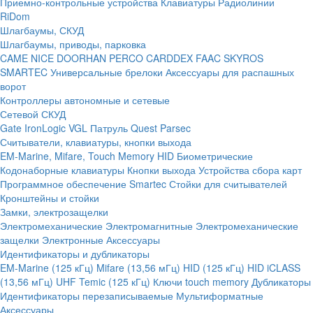
Приемно-контрольные устройства
Клавиатуры
Радиолинии
RiDom
Шлагбаумы, СКУД
Шлагбаумы, приводы, парковка
CAME
NICE
DOORHAN
PERCO
CARDDEX
FAAC
SKYROS
SMARTEC
Универсальные брелоки
Аксессуары для распашных
ворот
Контроллеры автономные и сетевые
Сетевой СКУД
Gate
IronLogic
VGL Патруль
Quest
Parsec
Считыватели, клавиатуры, кнопки выхода
EM-Marine, Mifare, Touch Memory
HID
Биометрические
Кодонаборные клавиатуры
Кнопки выхода
Устройства сбора карт
Программное обеспечение Smartec
Стойки для считывателей
Кронштейны и стойки
Замки, электрозащелки
Электромеханические
Электромагнитные
Электромеханические
защелки
Электронные
Аксессуары
Идентификаторы и дубликаторы
EM-Marine (125 кГц)
Mifare (13,56 мГц)
HID (125 кГц)
HID iCLASS
(13,56 мГц)
UHF
Temic (125 кГц)
Ключи touch memory
Дубликаторы
Идентификаторы перезаписываемые
Мультиформатные
Аксессуары