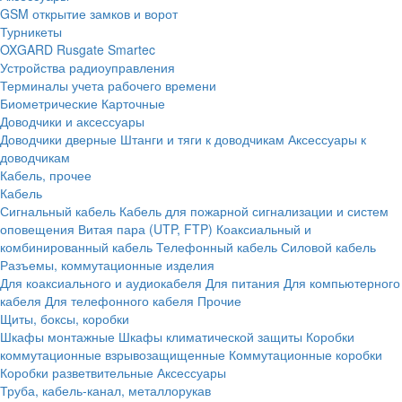
GSM открытие замков и ворот
Турникеты
OXGARD
Rusgate
Smartec
Устройства радиоуправления
Терминалы учета рабочего времени
Биометрические
Карточные
Доводчики и аксессуары
Доводчики дверные
Штанги и тяги к доводчикам
Аксессуары к
доводчикам
Кабель, прочее
Кабель
Сигнальный кабель
Кабель для пожарной сигнализации и систем
оповещения
Витая пара (UTP, FTP)
Коаксиальный и
комбинированный кабель
Телефонный кабель
Силовой кабель
Разъемы, коммутационные изделия
Для коаксиального и аудиокабеля
Для питания
Для компьютерного
кабеля
Для телефонного кабеля
Прочие
Щиты, боксы, коробки
Шкафы монтажные
Шкафы климатической защиты
Коробки
коммутационные взрывозащищенные
Коммутационные коробки
Коробки разветвительные
Аксессуары
Труба, кабель-канал, металлорукав