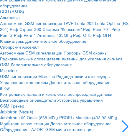
оборудование
CCU (R&DS)
Альтоника
Автономная GSM-сигнализация TAVR
Lonta 202
Lonta Optima (RS-
201)
Риф Стринг-200
Система "Консьерж"
Риф Ринг-701
Риф
Ринг-2
Риф Ринг-1
Антенны, 433МГц
Риф-ОП5
Риф-ОП4
Клавиатуры, дополнительное оборудование.
Сибирский Арсенал
Автономные GSM сигнализации
Приборы GSM охраны
Радиоканальные оповещатели
Антенны для усиления сигнала
GSM
Дополнительное оборудование
Microline
GSM cигнализации Microline
Радиодатчики и аксессуары
Управление отоплением
Дополнительное оборудование
iFlow
Контрольные панели и комплекты
Беспроводные датчики
Беспроводные оповещатели
Устройства управления
GSM Трекер
Jablotron (Чехия)
Jablotron 100
Oasis (868 МГц)
PROFI / Maestro (433,92 МГц)
Мониторинговая станция
Дополнительное оборудование
Оборудование "AZOR" GSM мини сигнализация