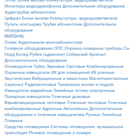
Мониторы видеодомофонов
Дополнительное оборудование
Аудиотрубки абонентские
Цифрал
Блоки вызова
Коммутаторы, видеоразветвители
Пульты консъержа
Трубки абонентские
Дополнительное
оборудование
MARSHAL
Олевс
Аудиопанели многоабонентские
Головное оборудование ОПС
Охранно-пожарные приборы
Си-
Норд
Болид
Рубеж (адресное)
Сибирский Арсенал
Дополнительное оборудование
Оповещатели
Табло
Звуковые
Световые
Комбинированные
Охранные извещатели
ИК для помещений
ИК уличные
Акустические
Вибрационные и емкостные
Магнитоконтактные
(герконы)
Радиоволновые
Тревожные кнопки и педали
Извещатели аварийные
Линейные оптико-электронные
Пожарные извещатели
Точечные дымовые
Взрывозащищенные тепловые
Точечные тепловые
Точечные
комбинированные
Адресные
Автономные
Дополнительное
оборудование к точечным извещателям
Ручные
Линейные
Пламени
Средства оповещения
Системы оповещения, музыкальная
трансляция
Речевое оповещение о пожаре