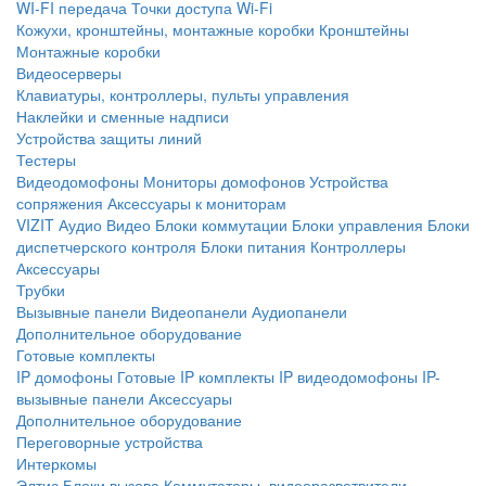
WI-FI передача
Точки доступа Wi-Fi
Кожухи, кронштейны, монтажные коробки
Кронштейны
Монтажные коробки
Видеосерверы
Клавиатуры, контроллеры, пульты управления
Наклейки и сменные надписи
Устройства защиты линий
Тестеры
Видеодомофоны
Мониторы домофонов
Устройства
сопряжения
Аксессуары к мониторам
VIZIT
Аудио
Видео
Блоки коммутации
Блоки управления
Блоки
диспетчерского контроля
Блоки питания
Контроллеры
Аксессуары
Трубки
Вызывные панели
Видеопанели
Аудиопанели
Дополнительное оборудование
Готовые комплекты
IP домофоны
Готовые IP комплекты
IP видеодомофоны
IP-
вызывные панели
Аксессуары
Дополнительное оборудование
Переговорные устройства
Интеркомы
Элтис
Блоки вызова
Коммутаторы, видеоразветвители