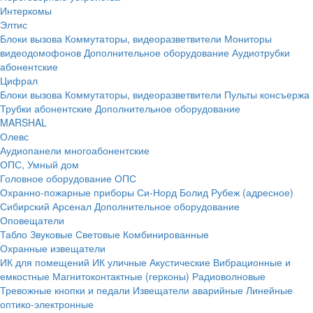
Интеркомы
Элтис
Блоки вызова
Коммутаторы, видеоразветвители
Мониторы
видеодомофонов
Дополнительное оборудование
Аудиотрубки
абонентские
Цифрал
Блоки вызова
Коммутаторы, видеоразветвители
Пульты консъержа
Трубки абонентские
Дополнительное оборудование
MARSHAL
Олевс
Аудиопанели многоабонентские
ОПС, Умный дом
Головное оборудование ОПС
Охранно-пожарные приборы
Си-Норд
Болид
Рубеж (адресное)
Сибирский Арсенал
Дополнительное оборудование
Оповещатели
Табло
Звуковые
Световые
Комбинированные
Охранные извещатели
ИК для помещений
ИК уличные
Акустические
Вибрационные и
емкостные
Магнитоконтактные (герконы)
Радиоволновые
Тревожные кнопки и педали
Извещатели аварийные
Линейные
оптико-электронные