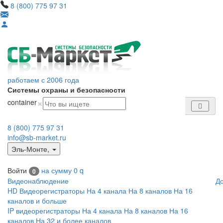
8 (800) 775 97 31
работаем с 2006 года
Системы охраны и безопасности
×
container
8 (800) 775 97 31
info@sb-market.ru
Эль-Монте
,
Войти
на сумму
0
q
0
Видеонаблюдение
Д
HD Видеорегистраторы
На 4 канала
На 8 каналов
На 16
каналов и больше
IP видеорегистраторы
На 4 канала
На 8 каналов
На 16
каналов
На 32 и более каналов