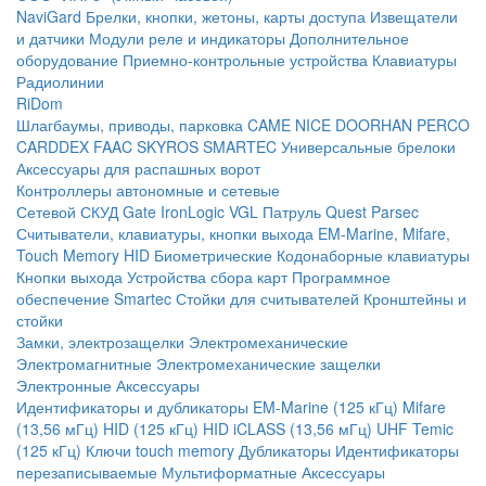
NaviGard
Брелки, кнопки, жетоны, карты доступа
Извещатели
и датчики
Модули реле и индикаторы
Дополнительное
оборудование
Приемно-контрольные устройства
Клавиатуры
Радиолинии
RiDom
Шлагбаумы, приводы, парковка
CAME
NICE
DOORHAN
PERCO
CARDDEX
FAAC
SKYROS
SMARTEC
Универсальные брелоки
Аксессуары для распашных ворот
Контроллеры автономные и сетевые
Сетевой СКУД
Gate
IronLogic
VGL Патруль
Quest
Parsec
Считыватели, клавиатуры, кнопки выхода
EM-Marine, Mifare,
Touch Memory
HID
Биометрические
Кодонаборные клавиатуры
Кнопки выхода
Устройства сбора карт
Программное
обеспечение Smartec
Стойки для считывателей
Кронштейны и
стойки
Замки, электрозащелки
Электромеханические
Электромагнитные
Электромеханические защелки
Электронные
Аксессуары
Идентификаторы и дубликаторы
EM-Marine (125 кГц)
Mifare
(13,56 мГц)
HID (125 кГц)
HID iCLASS (13,56 мГц)
UHF
Temic
(125 кГц)
Ключи touch memory
Дубликаторы
Идентификаторы
перезаписываемые
Мультиформатные
Аксессуары