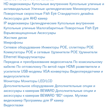
HD видеокамеры
Купольные внутренние
Купольные уличные и
антивандальные
Уличные цилиндрические
Миникорпусные
Поворотные скоростные
Fish Eye
Стандартного дизайна
Аксессуары для AHD камер
IP видеокамеры
Цилиндрические
Купольные внутренние
Купольные уличные
Малогабаритные
Поворотные
Fish Eye
Взрывозащищенные
Аксессуары
Жесткие диски
Микрофоны
Сетевое оборудование
Инжекторы POE, сплиттеры POE
Коммутаторы POE и сетевые
Удлинители POE
Удлинители
Ethernet
Маршрутизаторы
Передача и преобразование видеосигнала
По коаксиальному
кабелю
По оптоволокну
По витой паре
HDMI разветвители и
усилители
USB-модемы
VGA конвертеры
Видеопередатчики и
видеоусилители
Мониторы
Мониторы LED/LCD
Дополнительное оборудование
Дополнительные опции и
аксессуары к камерам BEWARD
Дополнительные опции и
аксессуары к камерам BEWARD "BD"-серии.
Муляжи
видеокамер
Программы для IP камер
Видеоглазки