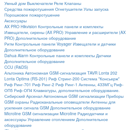
Умный дом
Выключатели
Реле
Клапаны
Средства пожаротушения
Огнетушители
Узлы запуска
Порошковое пожаротушение
Аксессуары
AX PRO Hikvision
Контрольные панели и комплекты
Извещатели, сирены (AX PRO)
Управление и расширители (AX
PRO)
Дополнительное оборудование
Ритм
Контрольные панели
Voyager
Извещатели и датчики
Дополнительное оборудование
Dahua Alarm
Контрольные панели и комплекты
Датчики
Дополнительное оборудование
CCU (R&DS)
Альтоника
Автономная GSM-сигнализация TAVR
Lonta 202
Lonta Optima (RS-201)
Риф Стринг-200
Система "Консьерж"
Риф Ринг-701
Риф Ринг-2
Риф Ринг-1
Антенны, 433МГц
Риф-
ОП5
Риф-ОП4
Клавиатуры, дополнительное оборудование.
Сибирский Арсенал
Автономные GSM сигнализации
Приборы
GSM охраны
Радиоканальные оповещатели
Антенны для
усиления сигнала GSM
Дополнительное оборудование
Microline
GSM cигнализации Microline
Радиодатчики и
аксессуары
Управление отоплением
Дополнительное
оборудование