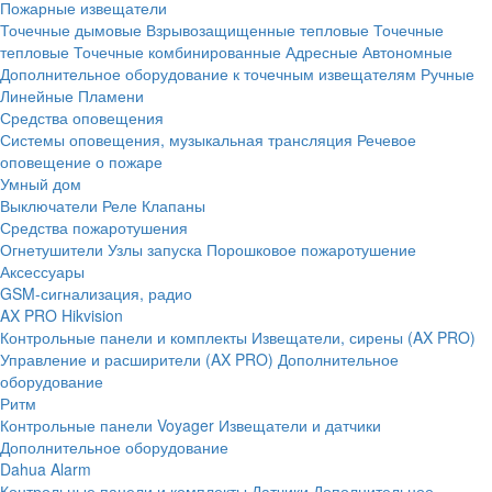
Пожарные извещатели
Точечные дымовые
Взрывозащищенные тепловые
Точечные
тепловые
Точечные комбинированные
Адресные
Автономные
Дополнительное оборудование к точечным извещателям
Ручные
Линейные
Пламени
Средства оповещения
Системы оповещения, музыкальная трансляция
Речевое
оповещение о пожаре
Умный дом
Выключатели
Реле
Клапаны
Средства пожаротушения
Огнетушители
Узлы запуска
Порошковое пожаротушение
Аксессуары
GSM-сигнализация, радио
AX PRO Hikvision
Контрольные панели и комплекты
Извещатели, сирены (AX PRO)
Управление и расширители (AX PRO)
Дополнительное
оборудование
Ритм
Контрольные панели
Voyager
Извещатели и датчики
Дополнительное оборудование
Dahua Alarm
Контрольные панели и комплекты
Датчики
Дополнительное