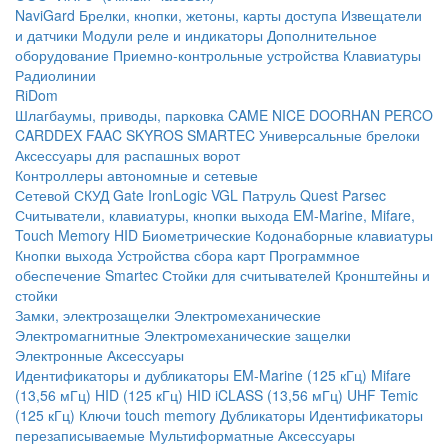
NaviGard
Брелки, кнопки, жетоны, карты доступа
Извещатели
и датчики
Модули реле и индикаторы
Дополнительное
оборудование
Приемно-контрольные устройства
Клавиатуры
Радиолинии
RiDom
Шлагбаумы, приводы, парковка
CAME
NICE
DOORHAN
PERCO
CARDDEX
FAAC
SKYROS
SMARTEC
Универсальные брелоки
Аксессуары для распашных ворот
Контроллеры автономные и сетевые
Сетевой СКУД
Gate
IronLogic
VGL Патруль
Quest
Parsec
Считыватели, клавиатуры, кнопки выхода
EM-Marine, Mifare,
Touch Memory
HID
Биометрические
Кодонаборные клавиатуры
Кнопки выхода
Устройства сбора карт
Программное
обеспечение Smartec
Стойки для считывателей
Кронштейны и
стойки
Замки, электрозащелки
Электромеханические
Электромагнитные
Электромеханические защелки
Электронные
Аксессуары
Идентификаторы и дубликаторы
EM-Marine (125 кГц)
Mifare
(13,56 мГц)
HID (125 кГц)
HID iCLASS (13,56 мГц)
UHF
Temic
(125 кГц)
Ключи touch memory
Дубликаторы
Идентификаторы
перезаписываемые
Мультиформатные
Аксессуары