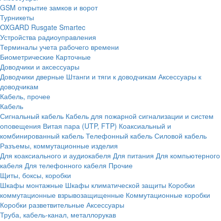
GSM открытие замков и ворот
Турникеты
OXGARD
Rusgate
Smartec
Устройства радиоуправления
Терминалы учета рабочего времени
Биометрические
Карточные
Доводчики и аксессуары
Доводчики дверные
Штанги и тяги к доводчикам
Аксессуары к
доводчикам
Кабель, прочее
Кабель
Сигнальный кабель
Кабель для пожарной сигнализации и систем
оповещения
Витая пара (UTP, FTP)
Коаксиальный и
комбинированный кабель
Телефонный кабель
Силовой кабель
Разъемы, коммутационные изделия
Для коаксиального и аудиокабеля
Для питания
Для компьютерного
кабеля
Для телефонного кабеля
Прочие
Щиты, боксы, коробки
Шкафы монтажные
Шкафы климатической защиты
Коробки
коммутационные взрывозащищенные
Коммутационные коробки
Коробки разветвительные
Аксессуары
Труба, кабель-канал, металлорукав