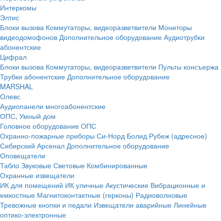
Интеркомы
Элтис
Блоки вызова
Коммутаторы, видеоразветвители
Мониторы
видеодомофонов
Дополнительное оборудование
Аудиотрубки
абонентские
Цифрал
Блоки вызова
Коммутаторы, видеоразветвители
Пульты консъержа
Трубки абонентские
Дополнительное оборудование
MARSHAL
Олевс
Аудиопанели многоабонентские
ОПС, Умный дом
Головное оборудование ОПС
Охранно-пожарные приборы
Си-Норд
Болид
Рубеж (адресное)
Сибирский Арсенал
Дополнительное оборудование
Оповещатели
Табло
Звуковые
Световые
Комбинированные
Охранные извещатели
ИК для помещений
ИК уличные
Акустические
Вибрационные и
емкостные
Магнитоконтактные (герконы)
Радиоволновые
Тревожные кнопки и педали
Извещатели аварийные
Линейные
оптико-электронные