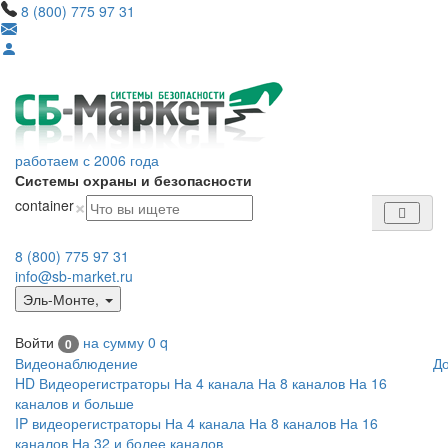
8 (800) 775 97 31
работаем с 2006 года
Системы охраны и безопасности
×
container
8 (800) 775 97 31
info@sb-market.ru
Эль-Монте
,
Войти
на сумму
0
q
0
Видеонаблюдение
Д
HD Видеорегистраторы
На 4 канала
На 8 каналов
На 16
каналов и больше
IP видеорегистраторы
На 4 канала
На 8 каналов
На 16
каналов
На 32 и более каналов