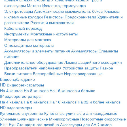
аксессуары
Метизы
Изолента, термоусадка
Электротовары
Автоматические выключатели, боксы
Клеммы
и клеммные колодки
Резисторы
Предохранители
Удлинители и
разветвители
Розетки и выключатели
Кабельный переход
Инструменты
Монтажные инструменты
Материалы для монтажа
Огнезащитные материалы
Аккумуляторы и элементы питания
Аккумуляторы
Элементы
питания
Дополнительное оборудование
Лампы аварийного освещения
Преобразователи напряжения
Устройства защиты
Разное
Блоки питания
Бесперебойные
Нерезервированные
Видеонаблюдение
HD Видеорегистраторы
На 4 канала
На 8 каналов
На 16 каналов и больше
IP видеорегистраторы
На 4 канала
На 8 каналов
На 16 каналов
На 32 и более каналов
HD видеокамеры
Купольные внутренние
Купольные уличные и антивандальные
Уличные цилиндрические
Миникорпусные
Поворотные скоростные
Fish Eye
Стандартного дизайна
Аксессуары для AHD камер