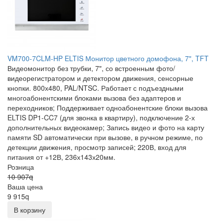
VM700-7CLM-HP ELTIS Монитор цветного домофона, 7", TFT
Видеомонитор без трубки, 7", со встроенным фото/
видеорегистратором и детектором движения, сенсорные
кнопки. 800х480, PAL/NTSC. Работает с подъездными
многоабонентскими блоками вызова без адаптеров и
переходников; Поддерживает одноабонентские блоки вызова
ELTIS DP1-CC7 (для звонка в квартиру), подключение 2-х
дополнительных видеокамер; Запись видео и фото на карту
памяти SD автоматически при вызове, в ручном режиме, по
детекции движения, просмотр записей; 220В, вход для
питания от +12В, 236х143х20мм.
Розница
10 907
q
Ваша цена
9 915
q
В корзину