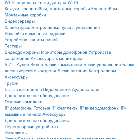
WI-FI передача
Точки доступа Wi-Fi
Кожухи, кронштейны, монтажные коробки
Кронштейны
Монтажные коробки
Видеосерверы
Клавиатуры, контроллеры, пульты управления
Наклейки и сменные надписи
Устройства защиты линий
Тестеры
Видеодомофоны
Мониторы домофонов
Устройства
сопряжения
Аксессуары к мониторам
VIZIT
Аудио
Видео
Блоки коммутации
Блоки управления
Блоки
диспетчерского контроля
Блоки питания
Контроллеры
Аксессуары
Трубки
Вызывные панели
Видеопанели
Аудиопанели
Дополнительное оборудование
Готовые комплекты
IP домофоны
Готовые IP комплекты
IP видеодомофоны
IP-
вызывные панели
Аксессуары
Дополнительное оборудование
Переговорные устройства
Интеркомы
Элтис
Блоки вызова
Коммутаторы, видеоразветвители