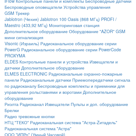
iFlow
Контрольные панели и комплекты
Беспроводные датчики
Беспроводные оповещатели
Устройства управления
GSM Трекер
Jablotron (Чехия)
Jablotron 100
Oasis (868 МГц)
PROFI /
Maestro (433,92 МГц)
Мониторинговая станция
Дополнительное оборудование
Оборудование "AZOR" GSM
мини сигнализация
Visonic (Израиль)
Радиоканальное оборудование серии
PowerG
Радиоканальное оборудование серии PowerCode
PROXYMA
ELDES
Контрольные панели и устройства
Извещатели и
датчики
Дополнительное оборудование
ELMES ELECTRONIC
Радиоканальные охранно-пожарные
панели
Радиоканальные датчики
Приемопередатчики сигнала
по радиоканалу
Беспроводные комплекты и приемники для
управления рольставнями и воротами
Дополнительное
оборудование
Риэлта Радиоканал
Извещатели
Пульты и доп. оборудование
Брелки
Радио тревожные кнопки
НТЦ "ТЕКО"
Радиоканальная система "Астра-Zитадель"
Радиоканальная система "Астра"
ООО "ИПРо" (Умный Часовой)