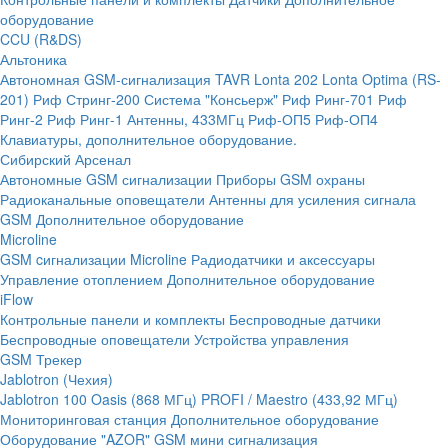
оборудование
CCU (R&DS)
Альтоника
Автономная GSM-сигнализация TAVR
Lonta 202
Lonta Optima (RS-
201)
Риф Стринг-200
Система "Консьерж"
Риф Ринг-701
Риф
Ринг-2
Риф Ринг-1
Антенны, 433МГц
Риф-ОП5
Риф-ОП4
Клавиатуры, дополнительное оборудование.
Сибирский Арсенал
Автономные GSM сигнализации
Приборы GSM охраны
Радиоканальные оповещатели
Антенны для усиления сигнала
GSM
Дополнительное оборудование
Microline
GSM cигнализации Microline
Радиодатчики и аксессуары
Управление отоплением
Дополнительное оборудование
iFlow
Контрольные панели и комплекты
Беспроводные датчики
Беспроводные оповещатели
Устройства управления
GSM Трекер
Jablotron (Чехия)
Jablotron 100
Oasis (868 МГц)
PROFI / Maestro (433,92 МГц)
Мониторинговая станция
Дополнительное оборудование
Оборудование "AZOR" GSM мини сигнализация