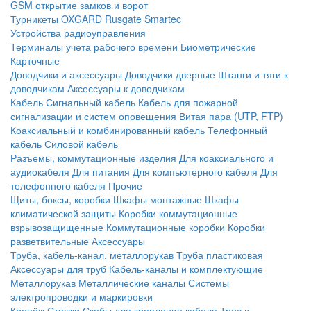
GSM открытие замков и ворот
Турникеты
OXGARD
Rusgate
Smartec
Устройства радиоуправления
Терминалы учета рабочего времени
Биометрические
Карточные
Доводчики и аксессуары
Доводчики дверные
Штанги и тяги к
доводчикам
Аксессуары к доводчикам
Кабель
Сигнальный кабель
Кабель для пожарной
сигнализации и систем оповещения
Витая пара (UTP, FTP)
Коаксиальный и комбинированный кабель
Телефонный
кабель
Силовой кабель
Разъемы, коммутационные изделия
Для коаксиального и
аудиокабеля
Для питания
Для компьютерного кабеля
Для
телефонного кабеля
Прочие
Щиты, боксы, коробки
Шкафы монтажные
Шкафы
климатической защиты
Коробки коммутационные
взрывозащищенные
Коммутационные коробки
Коробки
разветвительные
Аксессуары
Труба, кабель-канал, металлорукав
Труба пластиковая
Аксессуары для труб
Кабель-каналы и комплектующие
Металлорукав
Металлические каналы
Системы
электропроводки и маркировки
Крепёж
Стяжки
Скобы для крепления кабеля
Трос и