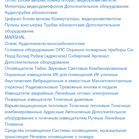
Мониторы видеодомофонов
Дополнительное оборудование
Аудиотрубки абонентские
Цифрал
Блоки вызова
Коммутаторы, видеоразветвители
Пульты консъержа
Трубки абонентские
Дополнительное
оборудование
MARSHAL
Олевс
Аудиопанели многоабонентские
Головное оборудование ОПС
Охранно-пожарные приборы
Си-
Норд
Болид
Рубеж (адресное)
Сибирский Арсенал
Дополнительное оборудование
Оповещатели
Табло
Звуковые
Световые
Комбинированные
Охранные извещатели
ИК для помещений
ИК уличные
Акустические
Вибрационные и емкостные
Магнитоконтактные
(герконы)
Радиоволновые
Тревожные кнопки и педали
Извещатели аварийные
Линейные оптико-электронные
Пожарные извещатели
Точечные дымовые
Взрывозащищенные тепловые
Точечные тепловые
Точечные
комбинированные
Адресные
Автономные
Дополнительное
оборудование к точечным извещателям
Ручные
Линейные
Пламени
Средства оповещения
Системы оповещения, музыкальная
трансляция
Речевое оповещение о пожаре