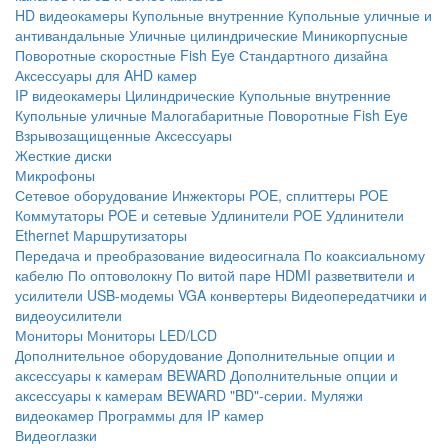
HD видеокамеры
Купольные внутренние
Купольные уличные и
антивандальные
Уличные цилиндрические
Миникорпусные
Поворотные скоростные
Fish Eye
Стандартного дизайна
Аксессуары для AHD камер
IP видеокамеры
Цилиндрические
Купольные внутренние
Купольные уличные
Малогабаритные
Поворотные
Fish Eye
Взрывозащищенные
Аксессуары
Жесткие диски
Микрофоны
Сетевое оборудование
Инжекторы POE, сплиттеры POE
Коммутаторы POE и сетевые
Удлинители POE
Удлинители
Ethernet
Маршрутизаторы
Передача и преобразование видеосигнала
По коаксиальному
кабелю
По оптоволокну
По витой паре
HDMI разветвители и
усилители
USB-модемы
VGA конвертеры
Видеопередатчики и
видеоусилители
Мониторы
Мониторы LED/LCD
Дополнительное оборудование
Дополнительные опции и
аксессуары к камерам BEWARD
Дополнительные опции и
аксессуары к камерам BEWARD "BD"-серии.
Муляжи
видеокамер
Программы для IP камер
Видеоглазки