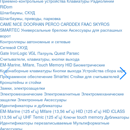
Приемно-контрольные устройства
Клавиатуры
Радиолинии
RiDom
Шлагбаумы, СКУД
Шлагбаумы, приводы, парковка
CAME
NICE
DOORHAN
PERCO
CARDDEX
FAAC
SKYROS
SMARTEC
Универсальные брелоки
Аксессуары для распашных
ворот
Контроллеры автономные и сетевые
Сетевой СКУД
Gate
IronLogic
VGL Патруль
Quest
Parsec
Считыватели, клавиатуры, кнопки выхода
EM-Marine, Mifare, Touch Memory
HID
Биометрические
Кодонаборные клавиатуры
Кнопки выхода
Устройства сбора карт
Программное обеспечение Smartec
Стойки для считывателей
Кронштейны и стойки
Замки, электрозащелки
Электромеханические
Электромагнитные
Электромеханические
защелки
Электронные
Аксессуары
Идентификаторы и дубликаторы
EM-Marine (125 кГц)
Mifare (13,56 мГц)
HID (125 кГц)
HID iCLASS
(13,56 мГц)
UHF
Temic (125 кГц)
Ключи touch memory
Дубликаторы
Идентификаторы перезаписываемые
Мультиформатные
Аксессуары