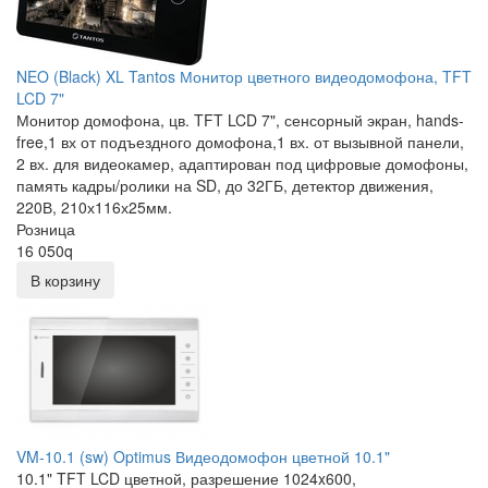
NEO (Black) XL Tantos Монитор цветного видеодомофона, TFT
LCD 7"
Монитор домофона, цв. TFT LCD 7", сенсорный экран, hands-
free,1 вх от подъездного домофона,1 вх. от вызывной панели,
2 вх. для видеокамер, адаптирован под цифровые домофоны,
память кадры/ролики на SD, до 32ГБ, детектор движения,
220В, 210х116х25мм.
Розница
16 050
q
В корзину
VM-10.1 (sw) Optimus Видеодомофон цветной 10.1"
10.1" TFT LCD цветной, разрешение 1024x600,