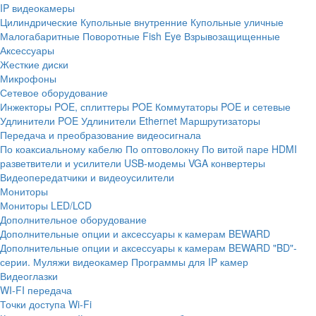
IP видеокамеры
Цилиндрические
Купольные внутренние
Купольные уличные
Малогабаритные
Поворотные
Fish Eye
Взрывозащищенные
Аксессуары
Жесткие диски
Микрофоны
Сетевое оборудование
Инжекторы POE, сплиттеры POE
Коммутаторы POE и сетевые
Удлинители POE
Удлинители Ethernet
Маршрутизаторы
Передача и преобразование видеосигнала
По коаксиальному кабелю
По оптоволокну
По витой паре
HDMI
разветвители и усилители
USB-модемы
VGA конвертеры
Видеопередатчики и видеоусилители
Мониторы
Мониторы LED/LCD
Дополнительное оборудование
Дополнительные опции и аксессуары к камерам BEWARD
Дополнительные опции и аксессуары к камерам BEWARD "BD"-
серии.
Муляжи видеокамер
Программы для IP камер
Видеоглазки
WI-FI передача
Точки доступа Wi-Fi