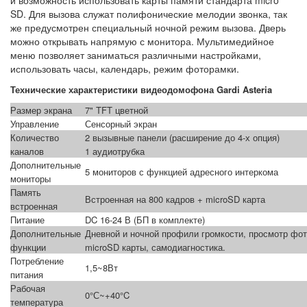
и возможность использовать карты памяти стандарта micro
SD. Для вызова служат полифонические мелодии звонка, так
же предусмотрен специальный ночной режим вызова. Дверь
можно открывать напрямую с монитора. Мультимедийное
меню позволяет заниматься различными настройками,
использовать часы, календарь, режим фоторамки.
Технические характеристики видеодомофона Gardi Asteria
Размер экрана
7" TFT цветной
Управление
Сенсорный экран
Количество
2 вызывные панели (расширение до 4-х опция)
каналов
1 аудиотрубка
Дополнительные
5 мониторов с функцией адресного интеркома
мониторы
Память
Встроенная на 800 кадров + microSD карта
встроенная
Питание
DC 16-24 В (БП в комплекте)
Дополнительные
Дневной и ночной профили громкости, просмотр фо
функции
microSD карты, самодиагностика.
Потребление
1,5~8Вт
питания
Рабочая
0°С~+40°C
температура