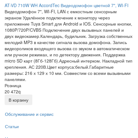
AT-VD 710W WH AccordTec Видеодомофон цветной 7", WI-FI
Видеодомофон 7", WI-FI, LAN с емкостным сенсорным
экраном Удалённое подключение к монитору через
приложение Tuya Smart для Android и IOS. Сенсорные кнопки,
1080P/720P/CVBS Подключение двух вызывных панелей и
двух видеокамер.Календарь, будильник. Загрузка собственных
мелодий MP3 в качестве сигнала вызова домофона. Запись
видеороликов входящего вызова со звуком в автоматическом
или ручном режимах, и по детектору движения. Поддержка
micro SD карт (8Гб-128Гб).Адресный интерком. Накладной тип
крепления. АС 220В.Цвет корпуса:белый.Габаритные
размеры: 216 х 129 х 10 мм. Совместим со всеми вызывными
панелями.
Розница
20 472
q
В корзину
Обслуживание и сервис
Статьи