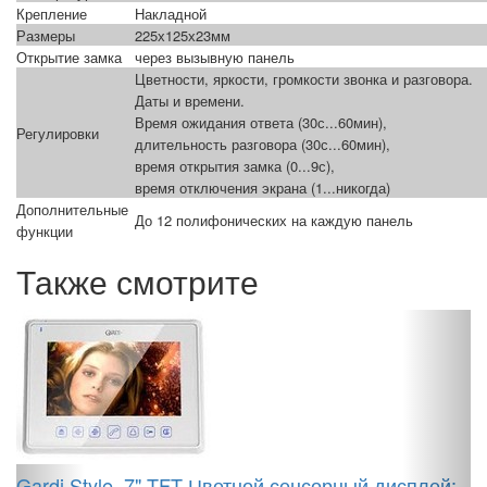
Крепление
Накладной
Размеры
225х125х23мм
Открытие замка
через вызывную панель
Цветности, яркости, громкости звонка и разговора.
Даты и времени.
Время ожидания ответа (30с...60мин),
Регулировки
длительность разговора (30с...60мин),
время открытия замка (0...9с),
время отключения экрана (1...никогда)
Дополнительные
До 12 полифонических на каждую панель
функции
Также смотрите
M
Gardi Style, 7" TFT Цветной сенсорный дисплей;