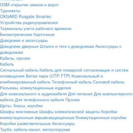
GSM открытие замков и ворот
Турникеты
OXGARD
Rusgate
Smartec
Устройства радиоуправления
Терминалы учета рабочего времени
Биометрические
Карточные
Доводчики и аксессуары
Доводчики дверные
Штанги и тяги к доводчикам
Аксессуары к
доводчикам
Кабель, прочее
Кабель
Сигнальный кабель
Кабель для пожарной сигнализации и систем
оповещения
Витая пара (UTP, FTP)
Коаксиальный и
комбинированный кабель
Телефонный кабель
Силовой кабель
Разъемы, коммутационные изделия
Для коаксиального и аудиокабеля
Для питания
Для компьютерного
кабеля
Для телефонного кабеля
Прочие
Щиты, боксы, коробки
Шкафы монтажные
Шкафы климатической защиты
Коробки
коммутационные взрывозащищенные
Коммутационные коробки
Коробки разветвительные
Аксессуары
Труба, кабель-канал, металлорукав