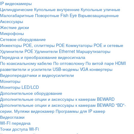
IP видеокамеры
Цилиндрические
Купольные внутренние
Купольные уличные
Малогабаритные
Поворотные
Fish Eye
Взрывозащищенные
Аксессуары
Жесткие диски
Микрофоны
Сетевое оборудование
Инжекторы POE, сплиттеры POE
Коммутаторы POE и сетевые
Удлинители POE
Удлинители Ethernet
Маршрутизаторы
Передача и преобразование видеосигнала
По коаксиальному кабелю
По оптоволокну
По витой паре
HDMI
разветвители и усилители
USB-модемы
VGA конвертеры
Видеопередатчики и видеоусилители
Мониторы
Мониторы LED/LCD
Дополнительное оборудование
Дополнительные опции и аксессуары к камерам BEWARD
Дополнительные опции и аксессуары к камерам BEWARD "BD"-
серии.
Муляжи видеокамер
Программы для IP камер
Видеоглазки
WI-FI передача
Точки доступа Wi-Fi