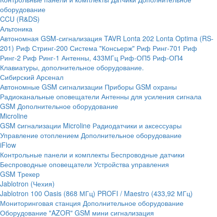
оборудование
CCU (R&DS)
Альтоника
Автономная GSM-сигнализация TAVR
Lonta 202
Lonta Optima (RS-
201)
Риф Стринг-200
Система "Консьерж"
Риф Ринг-701
Риф
Ринг-2
Риф Ринг-1
Антенны, 433МГц
Риф-ОП5
Риф-ОП4
Клавиатуры, дополнительное оборудование.
Сибирский Арсенал
Автономные GSM сигнализации
Приборы GSM охраны
Радиоканальные оповещатели
Антенны для усиления сигнала
GSM
Дополнительное оборудование
Microline
GSM cигнализации Microline
Радиодатчики и аксессуары
Управление отоплением
Дополнительное оборудование
iFlow
Контрольные панели и комплекты
Беспроводные датчики
Беспроводные оповещатели
Устройства управления
GSM Трекер
Jablotron (Чехия)
Jablotron 100
Oasis (868 МГц)
PROFI / Maestro (433,92 МГц)
Мониторинговая станция
Дополнительное оборудование
Оборудование "AZOR" GSM мини сигнализация