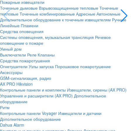
Пожарные извещатели
Точечные дымовые
Взрывозащищенные тепловые
Точечные
тепловые
Точечные комбинированные
Адресные
Автономные
Дополнительное оборудование к точечным извещателям
Ручные
Линейные
Пламени
Средства оповещения
Системы оповещения, музыкальная трансляция
Речевое
оповещение о пожаре
Умный дом
Выключатели
Реле
Клапаны
Средства пожаротушения
Огнетушители
Узлы запуска
Порошковое пожаротушение
Аксессуары
GSM-сигнализация, радио
AX PRO Hikvision
Контрольные панели и комплекты
Извещатели, сирены (AX PRO)
Управление и расширители (AX PRO)
Дополнительное
оборудование
Ритм
Контрольные панели
Voyager
Извещатели и датчики
Дополнительное оборудование
Dahua Alarm
Контрольные панели и комплекты
Датчики
Дополнительное