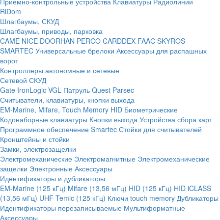
Приемно-контрольные устройства
Клавиатуры
Радиолинии
RiDom
Шлагбаумы, СКУД
Шлагбаумы, приводы, парковка
CAME
NICE
DOORHAN
PERCO
CARDDEX
FAAC
SKYROS
SMARTEC
Универсальные брелоки
Аксессуары для распашных
ворот
Контроллеры автономные и сетевые
Сетевой СКУД
Gate
IronLogic
VGL Патруль
Quest
Parsec
Считыватели, клавиатуры, кнопки выхода
EM-Marine, Mifare, Touch Memory
HID
Биометрические
Кодонаборные клавиатуры
Кнопки выхода
Устройства сбора карт
Программное обеспечение Smartec
Стойки для считывателей
Кронштейны и стойки
Замки, электрозащелки
Электромеханические
Электромагнитные
Электромеханические
защелки
Электронные
Аксессуары
Идентификаторы и дубликаторы
EM-Marine (125 кГц)
Mifare (13,56 мГц)
HID (125 кГц)
HID iCLASS
(13,56 мГц)
UHF
Temic (125 кГц)
Ключи touch memory
Дубликаторы
Идентификаторы перезаписываемые
Мультиформатные
Аксессуары