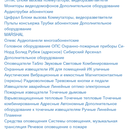
Мониторы видеодомофонов
Дополнительное оборудование
Аудиотрубки абонентские
Цифрал
Блоки вызова
Коммутаторы, видеоразветвители
Пульты консъержа
Трубки абонентские
Дополнительное
оборудование
MARSHAL
Олевс
Аудиопанели многоабонентские
Головное оборудование ОПС
Охранно-пожарные приборы
Си-
Норд
Болид
Рубеж (адресное)
Сибирский Арсенал
Дополнительное оборудование
Оповещатели
Табло
Звуковые
Световые
Комбинированные
Охранные извещатели
ИК для помещений
ИК уличные
Акустические
Вибрационные и емкостные
Магнитоконтактные
(герконы)
Радиоволновые
Тревожные кнопки и педали
Извещатели аварийные
Линейные оптико-электронные
Пожарные извещатели
Точечные дымовые
Взрывозащищенные тепловые
Точечные тепловые
Точечные
комбинированные
Адресные
Автономные
Дополнительное
оборудование к точечным извещателям
Ручные
Линейные
Пламени
Средства оповещения
Системы оповещения, музыкальная
трансляция
Речевое оповещение о пожаре