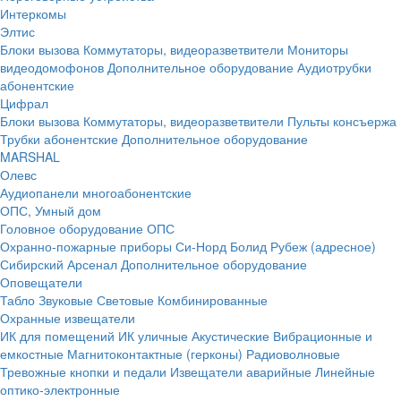
Интеркомы
Элтис
Блоки вызова
Коммутаторы, видеоразветвители
Мониторы
видеодомофонов
Дополнительное оборудование
Аудиотрубки
абонентские
Цифрал
Блоки вызова
Коммутаторы, видеоразветвители
Пульты консъержа
Трубки абонентские
Дополнительное оборудование
MARSHAL
Олевс
Аудиопанели многоабонентские
ОПС, Умный дом
Головное оборудование ОПС
Охранно-пожарные приборы
Си-Норд
Болид
Рубеж (адресное)
Сибирский Арсенал
Дополнительное оборудование
Оповещатели
Табло
Звуковые
Световые
Комбинированные
Охранные извещатели
ИК для помещений
ИК уличные
Акустические
Вибрационные и
емкостные
Магнитоконтактные (герконы)
Радиоволновые
Тревожные кнопки и педали
Извещатели аварийные
Линейные
оптико-электронные