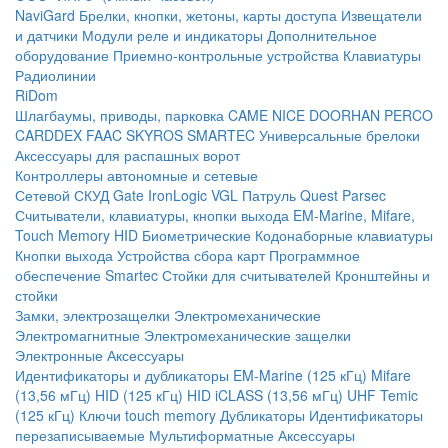
NaviGard
Брелки, кнопки, жетоны, карты доступа
Извещатели
и датчики
Модули реле и индикаторы
Дополнительное
оборудование
Приемно-контрольные устройства
Клавиатуры
Радиолинии
RiDom
Шлагбаумы, приводы, парковка
CAME
NICE
DOORHAN
PERCO
CARDDEX
FAAC
SKYROS
SMARTEC
Универсальные брелоки
Аксессуары для распашных ворот
Контроллеры автономные и сетевые
Сетевой СКУД
Gate
IronLogic
VGL Патруль
Quest
Parsec
Считыватели, клавиатуры, кнопки выхода
EM-Marine, Mifare,
Touch Memory
HID
Биометрические
Кодонаборные клавиатуры
Кнопки выхода
Устройства сбора карт
Программное
обеспечение Smartec
Стойки для считывателей
Кронштейны и
стойки
Замки, электрозащелки
Электромеханические
Электромагнитные
Электромеханические защелки
Электронные
Аксессуары
Идентификаторы и дубликаторы
EM-Marine (125 кГц)
Mifare
(13,56 мГц)
HID (125 кГц)
HID iCLASS (13,56 мГц)
UHF
Temic
(125 кГц)
Ключи touch memory
Дубликаторы
Идентификаторы
перезаписываемые
Мультиформатные
Аксессуары