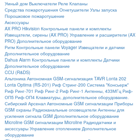
Умный дом
Выключатели
Реле
Клапаны
Средства пожаротушения
Огнетушители
Узлы запуска
Порошковое пожаротушение
Аксессуары
AX PRO Hikvision
Контрольные панели и комплекты
Извещатели, сирены (AX PRO)
Управление и расширители (AX
PRO)
Дополнительное оборудование
Ритм
Контрольные панели
Voyager
Извещатели и датчики
Дополнительное оборудование
Dahua Alarm
Контрольные панели и комплекты
Датчики
Дополнительное оборудование
CCU (R&DS)
Альтоника
Автономная GSM-сигнализация TAVR
Lonta 202
Lonta Optima (RS-201)
Риф Стринг-200
Система "Консьерж"
Риф Ринг-701
Риф Ринг-2
Риф Ринг-1
Антенны, 433МГц
Риф-
ОП5
Риф-ОП4
Клавиатуры, дополнительное оборудование.
Сибирский Арсенал
Автономные GSM сигнализации
Приборы
GSM охраны
Радиоканальные оповещатели
Антенны для
усиления сигнала GSM
Дополнительное оборудование
Microline
GSM cигнализации Microline
Радиодатчики и
аксессуары
Управление отоплением
Дополнительное
оборудование