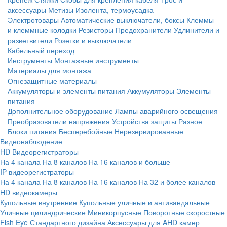
аксессуары
Метизы
Изолента, термоусадка
Электротовары
Автоматические выключатели, боксы
Клеммы
и клеммные колодки
Резисторы
Предохранители
Удлинители и
разветвители
Розетки и выключатели
Кабельный переход
Инструменты
Монтажные инструменты
Материалы для монтажа
Огнезащитные материалы
Аккумуляторы и элементы питания
Аккумуляторы
Элементы
питания
Дополнительное оборудование
Лампы аварийного освещения
Преобразователи напряжения
Устройства защиты
Разное
Блоки питания
Бесперебойные
Нерезервированные
Видеонаблюдение
HD Видеорегистраторы
На 4 канала
На 8 каналов
На 16 каналов и больше
IP видеорегистраторы
На 4 канала
На 8 каналов
На 16 каналов
На 32 и более каналов
HD видеокамеры
Купольные внутренние
Купольные уличные и антивандальные
Уличные цилиндрические
Миникорпусные
Поворотные скоростные
Fish Eye
Стандартного дизайна
Аксессуары для AHD камер