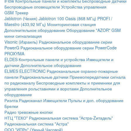
iFlow
Контрольные панели и комплекты
Беспроводные датчики
Беспроводные оповещатели
Устройства управления
GSM Трекер
Jablotron (Чехия)
Jablotron 100
Oasis (868 МГц)
PROFI /
Maestro (433,92 МГц)
Мониторинговая станция
Дополнительное оборудование
Оборудование "AZOR" GSM
мини сигнализация
Visonic (Израиль)
Радиоканальное оборудование серии
PowerG
Радиоканальное оборудование серии PowerCode
PROXYMA
ELDES
Контрольные панели и устройства
Извещатели и
датчики
Дополнительное оборудование
ELMES ELECTRONIC
Радиоканальные охранно-пожарные
панели
Радиоканальные датчики
Приемопередатчики сигнала
по радиоканалу
Беспроводные комплекты и приемники для
управления рольставнями и воротами
Дополнительное
оборудование
Риэлта Радиоканал
Извещатели
Пульты и доп. оборудование
Брелки
Радио тревожные кнопки
НТЦ "ТЕКО"
Радиоканальная система "Астра-Zитадель"
Радиоканальная система "Астра"
ООО "ИПРо" (Умный Часовой)