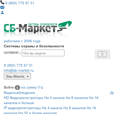
8 (800) 775 97 31
работаем с 2006 года
Системы охраны и безопасности
×
container
8 (800) 775 97 31
info@sb-market.ru
Эль-Монте
,
Войти
на сумму
0
q
0
Видеонаблюдение
Д
HD Видеорегистраторы
На 4 канала
На 8 каналов
На 16
каналов и больше
IP видеорегистраторы
На 4 канала
На 8 каналов
На 16
каналов
На 32 и более каналов