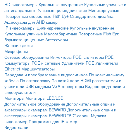
HD видеокамеры
Купольные внутренние
Купольные уличные и
антивандальные
Уличные цилиндрические
Миникорпусные
Поворотные скоростные
Fish Eye
Стандартного дизайна
Аксессуары для AHD камер
IP видеокамеры
Цилиндрические
Купольные внутренние
Купольные уличные
Малогабаритные
Поворотные
Fish Eye
Взрывозащищенные
Аксессуары
Жесткие диски
Микрофоны
Сетевое оборудование
Инжекторы POE, сплиттеры POE
Коммутаторы POE и сетевые
Удлинители POE
Удлинители
Ethernet
Маршрутизаторы
Передача и преобразование видеосигнала
По коаксиальному
кабелю
По оптоволокну
По витой паре
HDMI разветвители и
усилители
USB-модемы
VGA конвертеры
Видеопередатчики и
видеоусилители
Мониторы
Мониторы LED/LCD
Дополнительное оборудование
Дополнительные опции и
аксессуары к камерам BEWARD
Дополнительные опции и
аксессуары к камерам BEWARD "BD"-серии.
Муляжи
видеокамер
Программы для IP камер
Видеоглазки