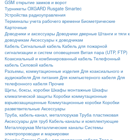
GSM открытие замков и ворот
Турникеты
OXGARD
Rusgate
Smartec
Устройства радиоуправления
Терминалы учета рабочего времени
Биометрические
Карточные
Доводчики и аксессуары
Доводчики дверные
Штанги и тяги к
доводчикам
Аксессуары к доводчикам
Кабель
Сигнальный кабель
Кабель для пожарной
сигнализации и систем оповещения
Витая пара (UTP, FTP)
Коаксиальный и комбинированный кабель
Телефонный
кабель
Силовой кабель
Разъемы, коммутационные изделия
Для коаксиального и
аудиокабеля
Для питания
Для компьютерного кабеля
Для
телефонного кабеля
Прочие
Щиты, боксы, коробки
Шкафы монтажные
Шкафы
климатической защиты
Коробки коммутационные
взрывозащищенные
Коммутационные коробки
Коробки
разветвительные
Аксессуары
Труба, кабель-канал, металлорукав
Труба пластиковая
Аксессуары для труб
Кабель-каналы и комплектующие
Металлорукав
Металлические каналы
Системы
электропроводки и маркировки
Крепёж
Стяжки
Скобы для крепления кабеля
Трос и