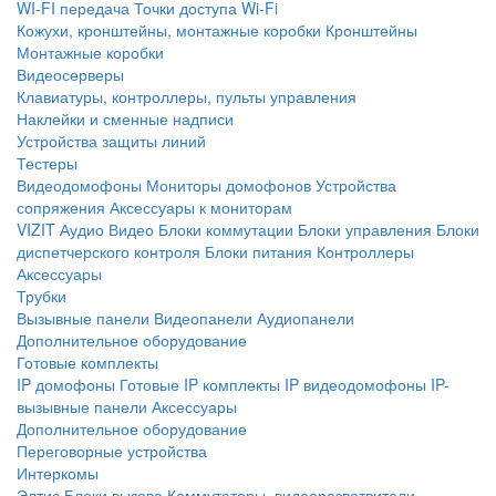
WI-FI передача
Точки доступа Wi-Fi
Кожухи, кронштейны, монтажные коробки
Кронштейны
Монтажные коробки
Видеосерверы
Клавиатуры, контроллеры, пульты управления
Наклейки и сменные надписи
Устройства защиты линий
Тестеры
Видеодомофоны
Мониторы домофонов
Устройства
сопряжения
Аксессуары к мониторам
VIZIT
Аудио
Видео
Блоки коммутации
Блоки управления
Блоки
диспетчерского контроля
Блоки питания
Контроллеры
Аксессуары
Трубки
Вызывные панели
Видеопанели
Аудиопанели
Дополнительное оборудование
Готовые комплекты
IP домофоны
Готовые IP комплекты
IP видеодомофоны
IP-
вызывные панели
Аксессуары
Дополнительное оборудование
Переговорные устройства
Интеркомы
Элтис
Блоки вызова
Коммутаторы, видеоразветвители