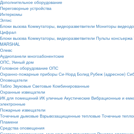
Дополнительное оборудование
Переговорные устройства
Интеркомы
Элтис
Блоки вызова
Коммутаторы, видеоразветвители
Мониторы видеод
Цифрал
Блоки вызова
Коммутаторы, видеоразветвители
Пульты консъержа
MARSHAL
Олевс
Аудиопанели многоабонентские
ОПС, Умный дом
Головное оборудование ОПС
Охранно-пожарные приборы
Си-Норд
Болид
Рубеж (адресное)
Сиб
Оповещатели
Табло
Звуковые
Световые
Комбинированные
Охранные извещатели
ИК для помещений
ИК уличные
Акустические
Вибрационные и емк
электронные
Пожарные извещатели
Точечные дымовые
Взрывозащищенные тепловые
Точечные тепло
Пламени
Средства оповещения
Системы оповещения, музыкальная трансляция
Речевое оповещен