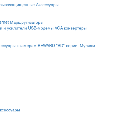
рывозащищенные
Аксессуары
ernet
Маршрутизаторы
и и усилители
USB-модемы
VGA конвертеры
ессуары к камерам BEWARD "BD"-серии.
Муляжи
ксессуары