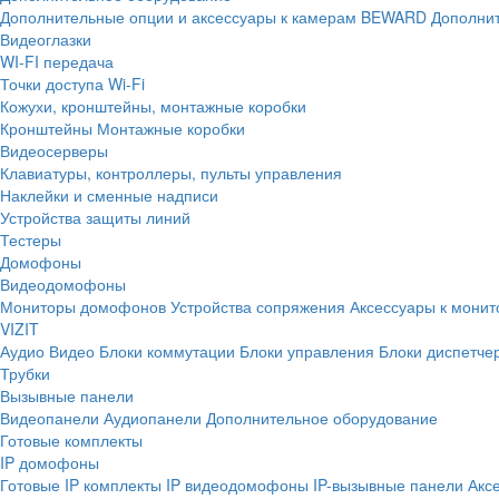
Дополнительные опции и аксессуары к камерам BEWARD
Дополнит
Видеоглазки
WI-FI передача
Точки доступа Wi-Fi
Кожухи, кронштейны, монтажные коробки
Кронштейны
Монтажные коробки
Видеосерверы
Клавиатуры, контроллеры, пульты управления
Наклейки и сменные надписи
Устройства защиты линий
Тестеры
Домофоны
Видеодомофоны
Мониторы домофонов
Устройства сопряжения
Аксессуары к мони
VIZIT
Аудио
Видео
Блоки коммутации
Блоки управления
Блоки диспетче
Трубки
Вызывные панели
Видеопанели
Аудиопанели
Дополнительное оборудование
Готовые комплекты
IP домофоны
Готовые IP комплекты
IP видеодомофоны
IP-вызывные панели
Акс