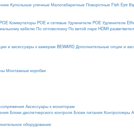
нние
Купольные уличные
Малогабаритные
Поворотные
Fish Eye
Вз
 POE
Коммутаторы POE и сетевые
Удлинители POE
Удлинители Eth
сиальному кабелю
По оптоволокну
По витой паре
HDMI разветвител
ции и аксессуары к камерам BEWARD
Дополнительные опции и акс
ны
Монтажные коробки
 сопряжения
Аксессуары к мониторам
ения
Блоки диспетчерского контроля
Блоки питания
Контроллеры
А
лнительное оборудование