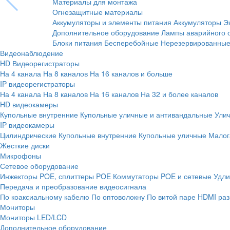
Материалы для монтажа
Огнезащитные материалы
Аккумуляторы и элементы питания
Аккумуляторы
Э
Дополнительное оборудование
Лампы аварийного 
Блоки питания
Бесперебойные
Нерезервированны
Видеонаблюдение
HD Видеорегистраторы
На 4 канала
На 8 каналов
На 16 каналов и больше
IP видеорегистраторы
На 4 канала
На 8 каналов
На 16 каналов
На 32 и более каналов
HD видеокамеры
Купольные внутренние
Купольные уличные и антивандальные
Ули
IP видеокамеры
Цилиндрические
Купольные внутренние
Купольные уличные
Малог
Жесткие диски
Микрофоны
Сетевое оборудование
Инжекторы POE, сплиттеры POE
Коммутаторы POE и сетевые
Удли
Передача и преобразование видеосигнала
По коаксиальному кабелю
По оптоволокну
По витой паре
HDMI раз
Мониторы
Мониторы LED/LCD
Дополнительное оборудование