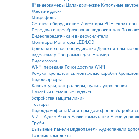
IP видеокамеры
Цилиндрические
Купольные внутре
Жесткие диски
Микрофоны
Сетевое оборудование
Инжекторы POE, сплиттеры
Передача и преобразование видеосигнала
По коак
Видеопередатчики и видеоусилители
Мониторы
Мониторы LED/LCD
Дополнительное оборудование
Дополнительные оп
видеокамер
Программы для IP камер
Видеоглазки
WI-FI передача
Точки доступа Wi-Fi
Кожухи, кронштейны, монтажные коробки
Кронштей
Видеосерверы
Клавиатуры, контроллеры, пульты управления
Наклейки и сменные надписи
Устройства защиты линий
Тестеры
Видеодомофоны
Мониторы домофонов
Устройства
VIZIT
Аудио
Видео
Блоки коммутации
Блоки управл
Трубки
Вызывные панели
Видеопанели
Аудиопанели
Допо
Готовые комплекты