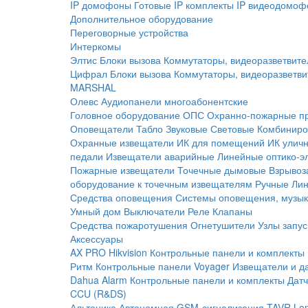
IP домофоны
Готовые IP комплекты
IP видеодомоф
Дополнительное оборудование
Переговорные устройства
Интеркомы
Элтис
Блоки вызова
Коммутаторы, видеоразветвите
Цифрал
Блоки вызова
Коммутаторы, видеоразветви
MARSHAL
Олевс
Аудиопанели многоабонентские
Головное оборудование ОПС
Охранно-пожарные п
Оповещатели
Табло
Звуковые
Световые
Комбиниро
Охранные извещатели
ИК для помещений
ИК улич
педали
Извещатели аварийные
Линейные оптико-э
Пожарные извещатели
Точечные дымовые
Взрывоз
оборудование к точечным извещателям
Ручные
Ли
Средства оповещения
Системы оповещения, музык
Умный дом
Выключатели
Реле
Клапаны
Средства пожаротушения
Огнетушители
Узлы запус
Аксессуары
AX PRO Hikvision
Контрольные панели и комплекты
Ритм
Контрольные панели
Voyager
Извещатели и д
Dahua Alarm
Контрольные панели и комплекты
Датч
CCU (R&DS)
Альтоника
Автономная GSM-сигнализация TAVR
Lo