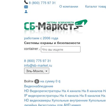
8 (800) 775 97 31
О компании
Каталог това
работаем с 2006 года
Системы охраны и безопасности
×
container
8 (800) 775 97 31
info@sb-market.ru
Эль-Монте
,
Войти
на сумму
0
q
0
Видеонаблюдение
HD Видеорегистраторы
На 4 канала
На 8 каналов
Н
IP видеорегистраторы
На 4 канала
На 8 каналов
На
HD видеокамеры
Купольные внутренние
Купольные
дизайна
Аксессуары для AHD камер