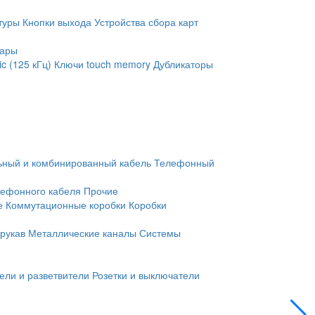
туры
Кнопки выхода
Устройства сбора карт
уары
c (125 кГц)
Ключи touch memory
Дубликаторы
ьный и комбинированный кабель
Телефонный
лефонного кабеля
Прочие
е
Коммутационные коробки
Коробки
рукав
Металлические каналы
Системы
ели и разветвители
Розетки и выключатели