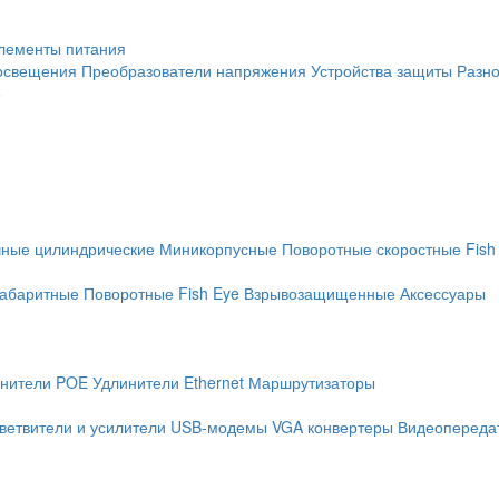
лементы питания
освещения
Преобразователи напряжения
Устройства защиты
Разн
е
чные цилиндрические
Миникорпусные
Поворотные скоростные
Fish
абаритные
Поворотные
Fish Eye
Взрывозащищенные
Аксессуары
нители POE
Удлинители Ethernet
Маршрутизаторы
ветвители и усилители
USB-модемы
VGA конвертеры
Видеопередат