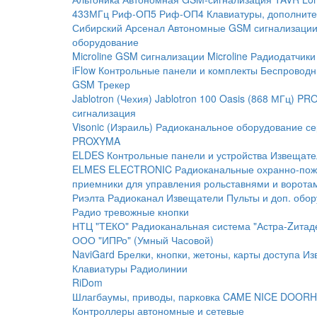
433МГц
Риф-ОП5
Риф-ОП4
Клавиатуры, дополните
Сибирский Арсенал
Автономные GSM сигнализаци
оборудование
Microline
GSM cигнализации Microline
Радиодатчики
iFlow
Контрольные панели и комплекты
Беспроводн
GSM Трекер
Jablotron (Чехия)
Jablotron 100
Oasis (868 МГц)
PRO
сигнализация
Visonic (Израиль)
Радиоканальное оборудование с
PROXYMA
ELDES
Контрольные панели и устройства
Извещате
ELMES ELECTRONIC
Радиоканальные охранно-по
приемники для управления рольставнями и ворота
Риэлта Радиоканал
Извещатели
Пульты и доп. обо
Радио тревожные кнопки
НТЦ "ТЕКО"
Радиоканальная система "Астра-Zитад
ООО "ИПРо" (Умный Часовой)
NaviGard
Брелки, кнопки, жетоны, карты доступа
Из
Клавиатуры
Радиолинии
RiDom
Шлагбаумы, приводы, парковка
CAME
NICE
DOORH
Контроллеры автономные и сетевые