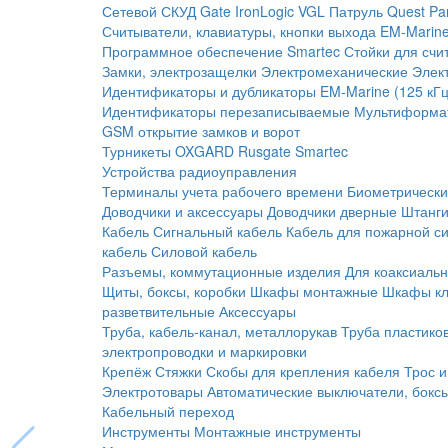
Сетевой СКУД
Gate
IronLogic
VGL Патруль
Quest
Pa
Считыватели, клавиатуры, кнопки выхода
EM-Marine
Программное обеспечение Smartec
Стойки для счи
Замки, электрозащелки
Электромеханические
Элек
Идентификаторы и дубликаторы
EM-Marine (125 кГц
Идентификаторы перезаписываемые
Мультиформа
GSM открытие замков и ворот
Турникеты
OXGARD
Rusgate
Smartec
Устройства радиоуправления
Терминалы учета рабочего времени
Биометрическ
Доводчики и аксессуары
Доводчики дверные
Штанги
Кабель
Сигнальный кабель
Кабель для пожарной с
кабель
Силовой кабель
Разъемы, коммутационные изделия
Для коаксиальн
Щиты, боксы, коробки
Шкафы монтажные
Шкафы кл
разветвительные
Аксессуары
Труба, кабель-канал, металлорукав
Труба пластико
электропроводки и маркировки
Крепёж
Стяжки
Скобы для крепления кабеля
Трос и
Электротовары
Автоматические выключатели, бокс
Кабельный переход
Инструменты
Монтажные инструменты