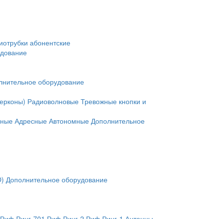
иотрубки абонентские
удование
лнительное оборудование
герконы)
Радиоволновые
Тревожные кнопки и
нные
Адресные
Автономные
Дополнительное
O)
Дополнительное оборудование
Риф Ринг-701
Риф Ринг-2
Риф Ринг-1
Антенны,