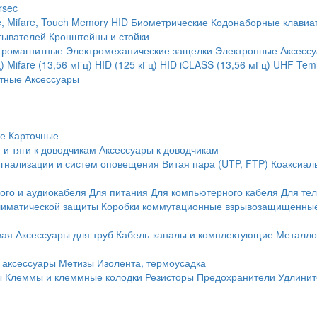
rsec
, Mifare, Touch Memory
HID
Биометрические
Кодонаборные клавиа
тывателей
Кронштейны и стойки
тромагнитные
Электромеханические защелки
Электронные
Аксесс
)
Mifare (13,56 мГц)
HID (125 кГц)
HID iCLASS (13,56 мГц)
UHF
Temi
тные
Аксессуары
ие
Карточные
 и тяги к доводчикам
Аксессуары к доводчикам
игнализации и систем оповещения
Витая пара (UTP, FTP)
Коаксиал
ого и аудиокабеля
Для питания
Для компьютерного кабеля
Для те
иматической защиты
Коробки коммутационные взрывозащищенны
вая
Аксессуары для труб
Кабель-каналы и комплектующие
Металло
 аксессуары
Метизы
Изолента, термоусадка
ы
Клеммы и клеммные колодки
Резисторы
Предохранители
Удлинит