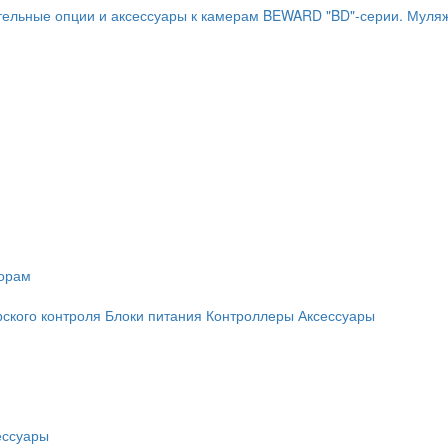
ельные опции и аксессуары к камерам BEWARD "BD"-серии.
Муляж
торам
рского контроля
Блоки питания
Контроллеры
Аксессуары
ессуары