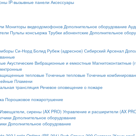
оны
IP-вызывные панели
Аксессуары
ли
Мониторы видеодомофонов
Дополнительное оборудование
Ауд
тели
Пульты консъержа
Трубки абонентские
Дополнительное обор
риборы
Си-Норд
Болид
Рубеж (адресное)
Сибирский Арсенал
Допо
ванные
ные
Акустические
Вибрационные и емкостные
Магнитоконтактные (
лектронные
ащищенные тепловые
Точечные тепловые
Точечные комбинирова
нейные
Пламени
альная трансляция
Речевое оповещение о пожаре
ка
Порошковое пожаротушение
Извещатели, сирены (AX PRO)
Управление и расширители (AX PR
атчики
Дополнительное оборудование
ики
Дополнительное оборудование
nta 202
Lonta Optima (RS-201)
Риф Стринг-200
Система "Консьерж"