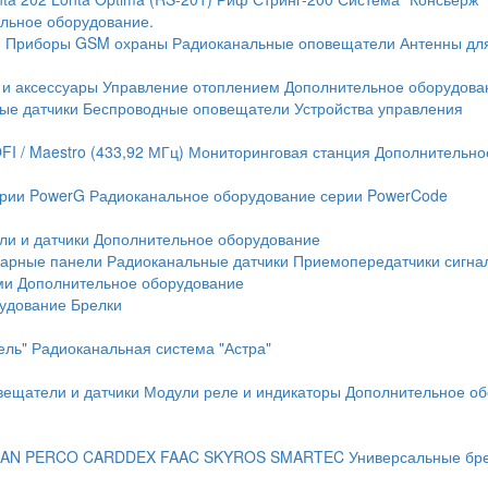
льное оборудование.
и
Приборы GSM охраны
Радиоканальные оповещатели
Антенны дл
 и аксессуары
Управление отоплением
Дополнительное оборудова
ые датчики
Беспроводные оповещатели
Устройства управления
FI / Maestro (433,92 МГц)
Мониторинговая станция
Дополнительно
ерии PowerG
Радиоканальное оборудование серии PowerCode
ли и датчики
Дополнительное оборудование
жарные панели
Радиоканальные датчики
Приемопередатчики сигна
ми
Дополнительное оборудование
рудование
Брелки
ель"
Радиоканальная система "Астра"
вещатели и датчики
Модули реле и индикаторы
Дополнительное об
AN
PERCO
CARDDEX
FAAC
SKYROS
SMARTEC
Универсальные бр