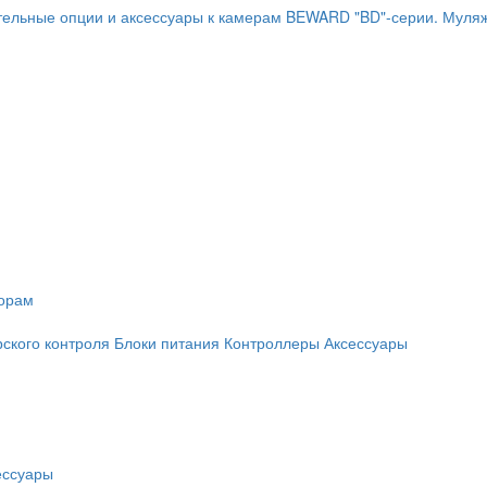
ельные опции и аксессуары к камерам BEWARD "BD"-серии.
Муляж
торам
рского контроля
Блоки питания
Контроллеры
Аксессуары
ессуары