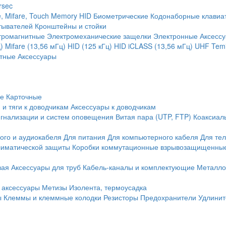
rsec
, Mifare, Touch Memory
HID
Биометрические
Кодонаборные клавиа
тывателей
Кронштейны и стойки
тромагнитные
Электромеханические защелки
Электронные
Аксесс
)
Mifare (13,56 мГц)
HID (125 кГц)
HID iCLASS (13,56 мГц)
UHF
Temi
тные
Аксессуары
ие
Карточные
 и тяги к доводчикам
Аксессуары к доводчикам
игнализации и систем оповещения
Витая пара (UTP, FTP)
Коаксиал
ого и аудиокабеля
Для питания
Для компьютерного кабеля
Для те
иматической защиты
Коробки коммутационные взрывозащищенны
вая
Аксессуары для труб
Кабель-каналы и комплектующие
Металло
 аксессуары
Метизы
Изолента, термоусадка
ы
Клеммы и клеммные колодки
Резисторы
Предохранители
Удлинит