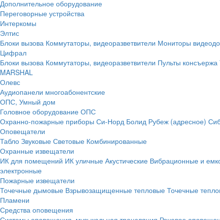
Дополнительное оборудование
Переговорные устройства
Интеркомы
Элтис
Блоки вызова
Коммутаторы, видеоразветвители
Мониторы видеод
Цифрал
Блоки вызова
Коммутаторы, видеоразветвители
Пульты консъержа
MARSHAL
Олевс
Аудиопанели многоабонентские
ОПС, Умный дом
Головное оборудование ОПС
Охранно-пожарные приборы
Си-Норд
Болид
Рубеж (адресное)
Сиб
Оповещатели
Табло
Звуковые
Световые
Комбинированные
Охранные извещатели
ИК для помещений
ИК уличные
Акустические
Вибрационные и емк
электронные
Пожарные извещатели
Точечные дымовые
Взрывозащищенные тепловые
Точечные тепло
Пламени
Средства оповещения
Системы оповещения, музыкальная трансляция
Речевое оповещен