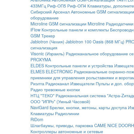
433МГц
Риф-ОП5
Риф-ОП4
Клавиатуры, дополните
Сибирский Арсенал
Автономные GSM сигнализаци
оборудование
Microline
GSM cигнализации Microline
Радиодатчики
iFlow
Контрольные панели и комплекты
Беспроводн
GSM Трекер
Jablotron (Чехия)
Jablotron 100
Oasis (868 МГц)
PRO
сигнализация
Visonic (Израиль)
Радиоканальное оборудование с
PROXYMA
ELDES
Контрольные панели и устройства
Извещате
ELMES ELECTRONIC
Радиоканальные охранно-по
приемники для управления рольставнями и ворота
Риэлта Радиоканал
Извещатели
Пульты и доп. обо
Радио тревожные кнопки
НТЦ "ТЕКО"
Радиоканальная система "Астра-Zитад
ООО "ИПРо" (Умный Часовой)
NaviGard
Брелки, кнопки, жетоны, карты доступа
Из
Клавиатуры
Радиолинии
RiDom
Шлагбаумы, приводы, парковка
CAME
NICE
DOORH
Контроллеры автономные и сетевые