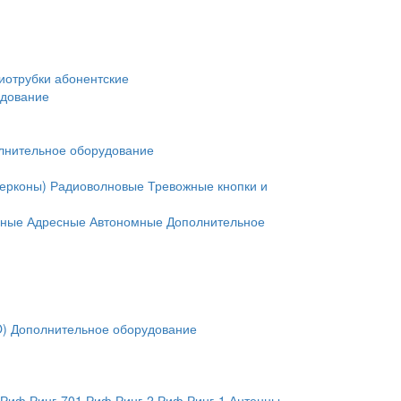
иотрубки абонентские
удование
лнительное оборудование
герконы)
Радиоволновые
Тревожные кнопки и
нные
Адресные
Автономные
Дополнительное
O)
Дополнительное оборудование
Риф Ринг-701
Риф Ринг-2
Риф Ринг-1
Антенны,