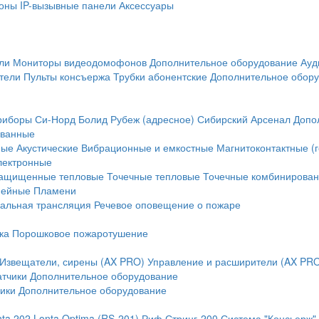
оны
IP-вызывные панели
Аксессуары
ли
Мониторы видеодомофонов
Дополнительное оборудование
Ауд
тели
Пульты консъержа
Трубки абонентские
Дополнительное обор
риборы
Си-Норд
Болид
Рубеж (адресное)
Сибирский Арсенал
Допо
ванные
ные
Акустические
Вибрационные и емкостные
Магнитоконтактные (
лектронные
ащищенные тепловые
Точечные тепловые
Точечные комбинирова
нейные
Пламени
альная трансляция
Речевое оповещение о пожаре
ка
Порошковое пожаротушение
Извещатели, сирены (AX PRO)
Управление и расширители (AX PR
атчики
Дополнительное оборудование
ики
Дополнительное оборудование
nta 202
Lonta Optima (RS-201)
Риф Стринг-200
Система "Консьерж"