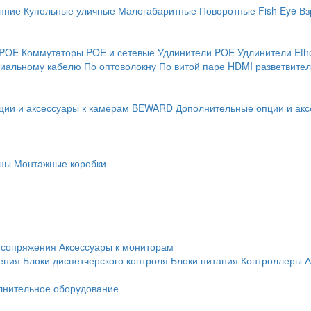
нние
Купольные уличные
Малогабаритные
Поворотные
Fish Eye
Вз
 POE
Коммутаторы POE и сетевые
Удлинители POE
Удлинители Eth
сиальному кабелю
По оптоволокну
По витой паре
HDMI разветвител
ции и аксессуары к камерам BEWARD
Дополнительные опции и акс
ны
Монтажные коробки
 сопряжения
Аксессуары к мониторам
ения
Блоки диспетчерского контроля
Блоки питания
Контроллеры
А
лнительное оборудование