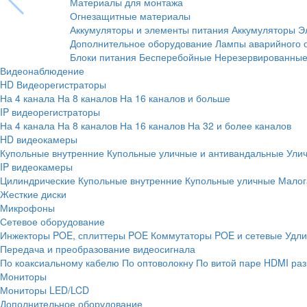
Материалы для монтажа
Огнезащитные материалы
Аккумуляторы и элементы питания
Аккумуляторы
Э
Дополнительное оборудование
Лампы аварийного 
Блоки питания
Бесперебойные
Нерезервированны
Видеонаблюдение
HD Видеорегистраторы
На 4 канала
На 8 каналов
На 16 каналов и больше
IP видеорегистраторы
На 4 канала
На 8 каналов
На 16 каналов
На 32 и более каналов
HD видеокамеры
Купольные внутренние
Купольные уличные и антивандальные
Ули
IP видеокамеры
Цилиндрические
Купольные внутренние
Купольные уличные
Малог
Жесткие диски
Микрофоны
Сетевое оборудование
Инжекторы POE, сплиттеры POE
Коммутаторы POE и сетевые
Удли
Передача и преобразование видеосигнала
По коаксиальному кабелю
По оптоволокну
По витой паре
HDMI раз
Мониторы
Мониторы LED/LCD
Дополнительное оборудование