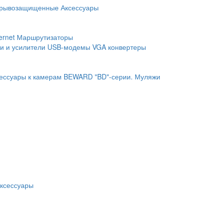
рывозащищенные
Аксессуары
ernet
Маршрутизаторы
и и усилители
USB-модемы
VGA конвертеры
ессуары к камерам BEWARD "BD"-серии.
Муляжи
ксессуары