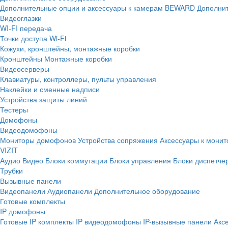
Дополнительные опции и аксессуары к камерам BEWARD
Дополнит
Видеоглазки
WI-FI передача
Точки доступа Wi-Fi
Кожухи, кронштейны, монтажные коробки
Кронштейны
Монтажные коробки
Видеосерверы
Клавиатуры, контроллеры, пульты управления
Наклейки и сменные надписи
Устройства защиты линий
Тестеры
Домофоны
Видеодомофоны
Мониторы домофонов
Устройства сопряжения
Аксессуары к мони
VIZIT
Аудио
Видео
Блоки коммутации
Блоки управления
Блоки диспетче
Трубки
Вызывные панели
Видеопанели
Аудиопанели
Дополнительное оборудование
Готовые комплекты
IP домофоны
Готовые IP комплекты
IP видеодомофоны
IP-вызывные панели
Акс