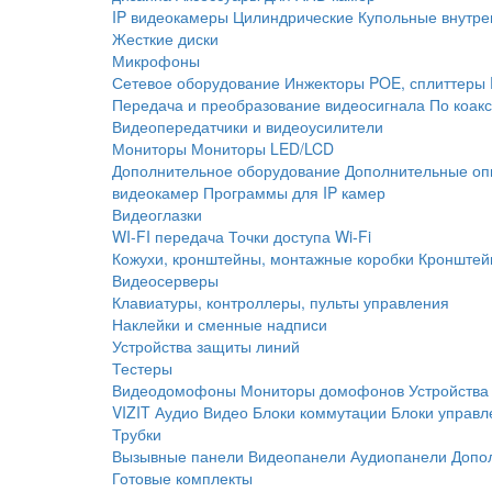
IP видеокамеры
Цилиндрические
Купольные внутре
Жесткие диски
Микрофоны
Сетевое оборудование
Инжекторы POE, сплиттеры
Передача и преобразование видеосигнала
По коак
Видеопередатчики и видеоусилители
Мониторы
Мониторы LED/LCD
Дополнительное оборудование
Дополнительные оп
видеокамер
Программы для IP камер
Видеоглазки
WI-FI передача
Точки доступа Wi-Fi
Кожухи, кронштейны, монтажные коробки
Кронштей
Видеосерверы
Клавиатуры, контроллеры, пульты управления
Наклейки и сменные надписи
Устройства защиты линий
Тестеры
Видеодомофоны
Мониторы домофонов
Устройства
VIZIT
Аудио
Видео
Блоки коммутации
Блоки управл
Трубки
Вызывные панели
Видеопанели
Аудиопанели
Допо
Готовые комплекты