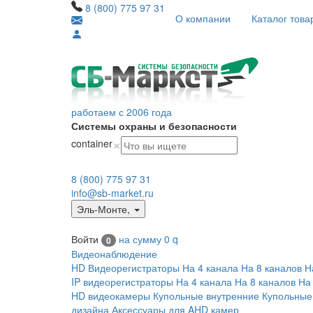
8 (800) 775 97 31
О компании
Каталог това
работаем с 2006 года
Системы охраны и безопасности
×
container
8 (800) 775 97 31
info@sb-market.ru
Эль-Монте
,
Войти
на сумму
0
q
0
Видеонаблюдение
HD Видеорегистраторы
На 4 канала
На 8 каналов
Н
IP видеорегистраторы
На 4 канала
На 8 каналов
На
HD видеокамеры
Купольные внутренние
Купольные
дизайна
Аксессуары для AHD камер