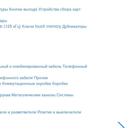
туры
Кнопки выхода
Устройства сбора карт
уары
c (125 кГц)
Ключи touch memory
Дубликаторы
ьный и комбинированный кабель
Телефонный
лефонного кабеля
Прочие
е
Коммутационные коробки
Коробки
рукав
Металлические каналы
Системы
ели и разветвители
Розетки и выключатели