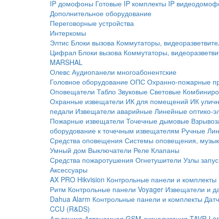
IP домофоны
Готовые IP комплекты
IP видеодомоф
Дополнительное оборудование
Переговорные устройства
Интеркомы
Элтис
Блоки вызова
Коммутаторы, видеоразветвите
Цифрал
Блоки вызова
Коммутаторы, видеоразветви
MARSHAL
Олевс
Аудиопанели многоабонентские
Головное оборудование ОПС
Охранно-пожарные п
Оповещатели
Табло
Звуковые
Световые
Комбиниро
Охранные извещатели
ИК для помещений
ИК улич
педали
Извещатели аварийные
Линейные оптико-э
Пожарные извещатели
Точечные дымовые
Взрывоз
оборудование к точечным извещателям
Ручные
Ли
Средства оповещения
Системы оповещения, музык
Умный дом
Выключатели
Реле
Клапаны
Средства пожаротушения
Огнетушители
Узлы запус
Аксессуары
AX PRO Hikvision
Контрольные панели и комплекты
Ритм
Контрольные панели
Voyager
Извещатели и д
Dahua Alarm
Контрольные панели и комплекты
Датч
CCU (R&DS)
Альтоника
Автономная GSM-сигнализация TAVR
Lo