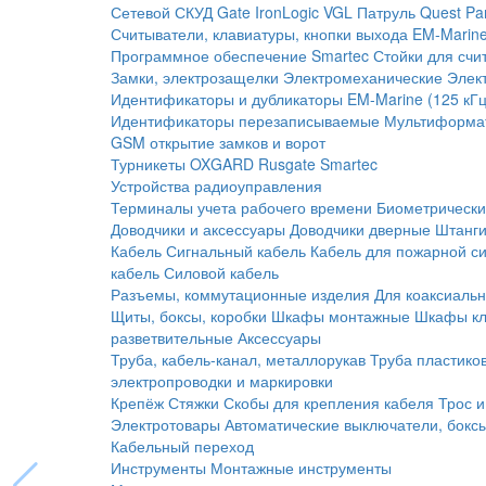
Сетевой СКУД
Gate
IronLogic
VGL Патруль
Quest
Pa
Считыватели, клавиатуры, кнопки выхода
EM-Marine
Программное обеспечение Smartec
Стойки для счи
Замки, электрозащелки
Электромеханические
Элек
Идентификаторы и дубликаторы
EM-Marine (125 кГц
Идентификаторы перезаписываемые
Мультиформа
GSM открытие замков и ворот
Турникеты
OXGARD
Rusgate
Smartec
Устройства радиоуправления
Терминалы учета рабочего времени
Биометрическ
Доводчики и аксессуары
Доводчики дверные
Штанги
Кабель
Сигнальный кабель
Кабель для пожарной с
кабель
Силовой кабель
Разъемы, коммутационные изделия
Для коаксиальн
Щиты, боксы, коробки
Шкафы монтажные
Шкафы кл
разветвительные
Аксессуары
Труба, кабель-канал, металлорукав
Труба пластико
электропроводки и маркировки
Крепёж
Стяжки
Скобы для крепления кабеля
Трос и
Электротовары
Автоматические выключатели, бокс
Кабельный переход
Инструменты
Монтажные инструменты