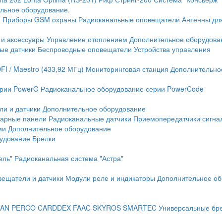
льное оборудование.
и
Приборы GSM охраны
Радиоканальные оповещатели
Антенны дл
 и аксессуары
Управление отоплением
Дополнительное оборудова
ые датчики
Беспроводные оповещатели
Устройства управления
FI / Maestro (433,92 МГц)
Мониторинговая станция
Дополнительно
ерии PowerG
Радиоканальное оборудование серии PowerCode
ли и датчики
Дополнительное оборудование
жарные панели
Радиоканальные датчики
Приемопередатчики сигна
ми
Дополнительное оборудование
рудование
Брелки
ель"
Радиоканальная система "Астра"
вещатели и датчики
Модули реле и индикаторы
Дополнительное об
AN
PERCO
CARDDEX
FAAC
SKYROS
SMARTEC
Универсальные бр