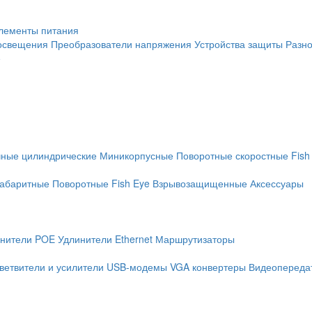
лементы питания
освещения
Преобразователи напряжения
Устройства защиты
Разн
е
чные цилиндрические
Миникорпусные
Поворотные скоростные
Fish
абаритные
Поворотные
Fish Eye
Взрывозащищенные
Аксессуары
нители POE
Удлинители Ethernet
Маршрутизаторы
ветвители и усилители
USB-модемы
VGA конвертеры
Видеопередат