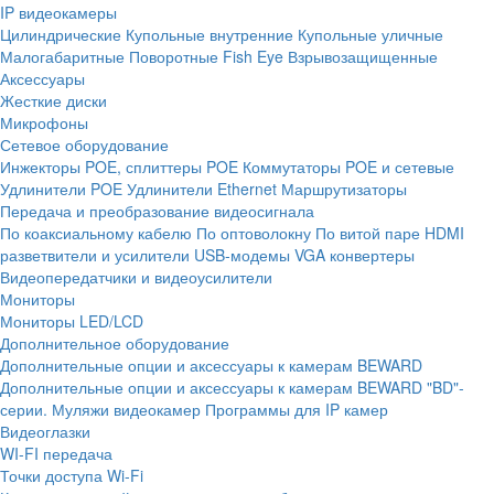
IP видеокамеры
Цилиндрические
Купольные внутренние
Купольные уличные
Малогабаритные
Поворотные
Fish Eye
Взрывозащищенные
Аксессуары
Жесткие диски
Микрофоны
Сетевое оборудование
Инжекторы POE, сплиттеры POE
Коммутаторы POE и сетевые
Удлинители POE
Удлинители Ethernet
Маршрутизаторы
Передача и преобразование видеосигнала
По коаксиальному кабелю
По оптоволокну
По витой паре
HDMI
разветвители и усилители
USB-модемы
VGA конвертеры
Видеопередатчики и видеоусилители
Мониторы
Мониторы LED/LCD
Дополнительное оборудование
Дополнительные опции и аксессуары к камерам BEWARD
Дополнительные опции и аксессуары к камерам BEWARD "BD"-
серии.
Муляжи видеокамер
Программы для IP камер
Видеоглазки
WI-FI передача
Точки доступа Wi-Fi