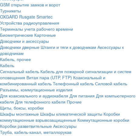
GSM открытие замков и ворот
Турникеты
OXGARD
Rusgate
Smartec
Устройства радиоуправления
Терминалы учета рабочего времени
Биометрические
Карточные
Доводчики и аксессуары
Доводчики дверные
Штанги и тяги к доводчикам
Аксессуары к
доводчикам
Кабель, прочее
Кабель
Сигнальный кабель
Кабель для пожарной сигнализации и систем
оповещения
Витая пара (UTP, FTP)
Коаксиальный и
комбинированный кабель
Телефонный кабель
Силовой кабель
Разъемы, коммутационные изделия
Для коаксиального и аудиокабеля
Для питания
Для компьютерного
кабеля
Для телефонного кабеля
Прочие
Щиты, боксы, коробки
Шкафы монтажные
Шкафы климатической защиты
Коробки
коммутационные взрывозащищенные
Коммутационные коробки
Коробки разветвительные
Аксессуары
Труба, кабель-канал, металлорукав