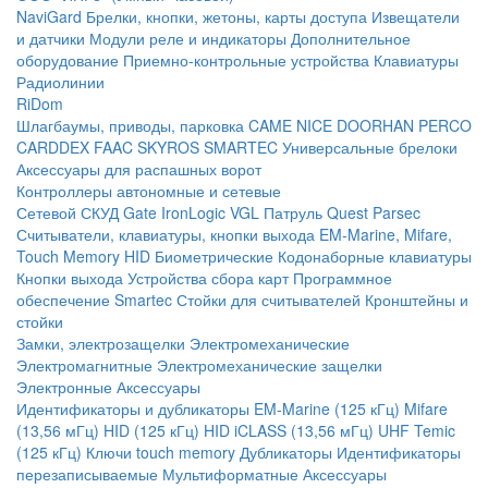
NaviGard
Брелки, кнопки, жетоны, карты доступа
Извещатели
и датчики
Модули реле и индикаторы
Дополнительное
оборудование
Приемно-контрольные устройства
Клавиатуры
Радиолинии
RiDom
Шлагбаумы, приводы, парковка
CAME
NICE
DOORHAN
PERCO
CARDDEX
FAAC
SKYROS
SMARTEC
Универсальные брелоки
Аксессуары для распашных ворот
Контроллеры автономные и сетевые
Сетевой СКУД
Gate
IronLogic
VGL Патруль
Quest
Parsec
Считыватели, клавиатуры, кнопки выхода
EM-Marine, Mifare,
Touch Memory
HID
Биометрические
Кодонаборные клавиатуры
Кнопки выхода
Устройства сбора карт
Программное
обеспечение Smartec
Стойки для считывателей
Кронштейны и
стойки
Замки, электрозащелки
Электромеханические
Электромагнитные
Электромеханические защелки
Электронные
Аксессуары
Идентификаторы и дубликаторы
EM-Marine (125 кГц)
Mifare
(13,56 мГц)
HID (125 кГц)
HID iCLASS (13,56 мГц)
UHF
Temic
(125 кГц)
Ключи touch memory
Дубликаторы
Идентификаторы
перезаписываемые
Мультиформатные
Аксессуары