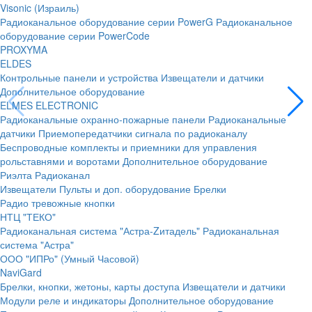
Visonic (Израиль)
Радиоканальное оборудование серии PowerG
Радиоканальное
оборудование серии PowerCode
PROXYMA
ELDES
Контрольные панели и устройства
Извещатели и датчики
Дополнительное оборудование
ELMES ELECTRONIC
Радиоканальные охранно-пожарные панели
Радиоканальные
датчики
Приемопередатчики сигнала по радиоканалу
Беспроводные комплекты и приемники для управления
рольставнями и воротами
Дополнительное оборудование
Риэлта Радиоканал
Извещатели
Пульты и доп. оборудование
Брелки
Радио тревожные кнопки
НТЦ "ТЕКО"
Радиоканальная система "Астра-Zитадель"
Радиоканальная
система "Астра"
ООО "ИПРо" (Умный Часовой)
NaviGard
Брелки, кнопки, жетоны, карты доступа
Извещатели и датчики
Модули реле и индикаторы
Дополнительное оборудование