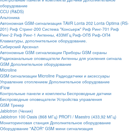
оборудование
CCU (R&DS)
Альтоника
Автономная GSM-сигнализация TAVR
Lonta 202
Lonta Optima (RS-
201)
Риф Стринг-200
Система "Консьерж"
Риф Ринг-701
Риф
Ринг-2
Риф Ринг-1
Антенны, 433МГц
Риф-ОП5
Риф-ОП4
Клавиатуры, дополнительное оборудование.
Сибирский Арсенал
Автономные GSM сигнализации
Приборы GSM охраны
Радиоканальные оповещатели
Антенны для усиления сигнала
GSM
Дополнительное оборудование
Microline
GSM cигнализации Microline
Радиодатчики и аксессуары
Управление отоплением
Дополнительное оборудование
iFlow
Контрольные панели и комплекты
Беспроводные датчики
Беспроводные оповещатели
Устройства управления
GSM Трекер
Jablotron (Чехия)
Jablotron 100
Oasis (868 МГц)
PROFI / Maestro (433,92 МГц)
Мониторинговая станция
Дополнительное оборудование
Оборудование "AZOR" GSM мини сигнализация