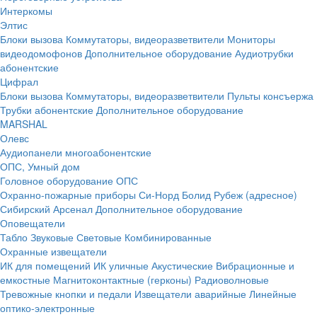
Интеркомы
Элтис
Блоки вызова
Коммутаторы, видеоразветвители
Мониторы
видеодомофонов
Дополнительное оборудование
Аудиотрубки
абонентские
Цифрал
Блоки вызова
Коммутаторы, видеоразветвители
Пульты консъержа
Трубки абонентские
Дополнительное оборудование
MARSHAL
Олевс
Аудиопанели многоабонентские
ОПС, Умный дом
Головное оборудование ОПС
Охранно-пожарные приборы
Си-Норд
Болид
Рубеж (адресное)
Сибирский Арсенал
Дополнительное оборудование
Оповещатели
Табло
Звуковые
Световые
Комбинированные
Охранные извещатели
ИК для помещений
ИК уличные
Акустические
Вибрационные и
емкостные
Магнитоконтактные (герконы)
Радиоволновые
Тревожные кнопки и педали
Извещатели аварийные
Линейные
оптико-электронные