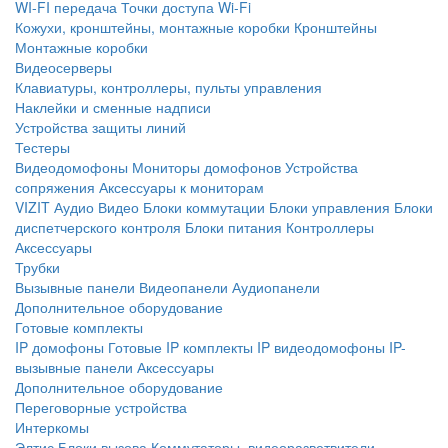
WI-FI передача
Точки доступа Wi-Fi
Кожухи, кронштейны, монтажные коробки
Кронштейны
Монтажные коробки
Видеосерверы
Клавиатуры, контроллеры, пульты управления
Наклейки и сменные надписи
Устройства защиты линий
Тестеры
Видеодомофоны
Мониторы домофонов
Устройства
сопряжения
Аксессуары к мониторам
VIZIT
Аудио
Видео
Блоки коммутации
Блоки управления
Блоки
диспетчерского контроля
Блоки питания
Контроллеры
Аксессуары
Трубки
Вызывные панели
Видеопанели
Аудиопанели
Дополнительное оборудование
Готовые комплекты
IP домофоны
Готовые IP комплекты
IP видеодомофоны
IP-
вызывные панели
Аксессуары
Дополнительное оборудование
Переговорные устройства
Интеркомы
Элтис
Блоки вызова
Коммутаторы, видеоразветвители