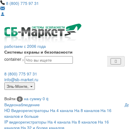
8 (800) 775 97 31
работаем с 2006 года
Системы охраны и безопасности
×
container
8 (800) 775 97 31
info@sb-market.ru
Эль-Монте
,
Войти
на сумму
0
q
0
Видеонаблюдение
Д
HD Видеорегистраторы
На 4 канала
На 8 каналов
На 16
каналов и больше
IP видеорегистраторы
На 4 канала
На 8 каналов
На 16
каналов
На 32 и более каналов