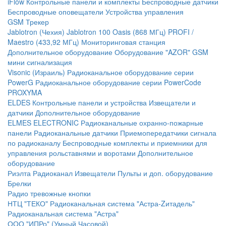
iFlow
Контрольные панели и комплекты
Беспроводные датчики
Беспроводные оповещатели
Устройства управления
GSM Трекер
Jablotron (Чехия)
Jablotron 100
Oasis (868 МГц)
PROFI /
Maestro (433,92 МГц)
Мониторинговая станция
Дополнительное оборудование
Оборудование "AZOR" GSM
мини сигнализация
Visonic (Израиль)
Радиоканальное оборудование серии
PowerG
Радиоканальное оборудование серии PowerCode
PROXYMA
ELDES
Контрольные панели и устройства
Извещатели и
датчики
Дополнительное оборудование
ELMES ELECTRONIC
Радиоканальные охранно-пожарные
панели
Радиоканальные датчики
Приемопередатчики сигнала
по радиоканалу
Беспроводные комплекты и приемники для
управления рольставнями и воротами
Дополнительное
оборудование
Риэлта Радиоканал
Извещатели
Пульты и доп. оборудование
Брелки
Радио тревожные кнопки
НТЦ "ТЕКО"
Радиоканальная система "Астра-Zитадель"
Радиоканальная система "Астра"
ООО "ИПРо" (Умный Часовой)