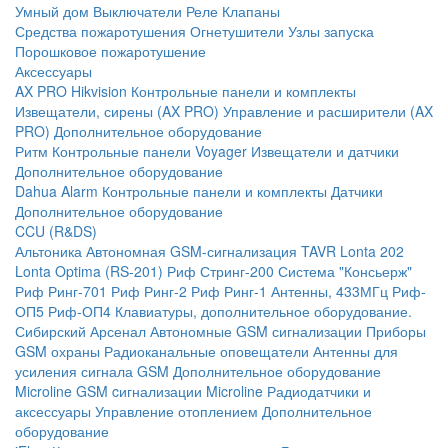
Умный дом
Выключатели
Реле
Клапаны
Средства пожаротушения
Огнетушители
Узлы запуска
Порошковое пожаротушение
Аксессуары
AX PRO Hikvision
Контрольные панели и комплекты
Извещатели, сирены (AX PRO)
Управление и расширители (AX
PRO)
Дополнительное оборудование
Ритм
Контрольные панели
Voyager
Извещатели и датчики
Дополнительное оборудование
Dahua Alarm
Контрольные панели и комплекты
Датчики
Дополнительное оборудование
CCU (R&DS)
Альтоника
Автономная GSM-сигнализация TAVR
Lonta 202
Lonta Optima (RS-201)
Риф Стринг-200
Система "Консьерж"
Риф Ринг-701
Риф Ринг-2
Риф Ринг-1
Антенны, 433МГц
Риф-
ОП5
Риф-ОП4
Клавиатуры, дополнительное оборудование.
Сибирский Арсенал
Автономные GSM сигнализации
Приборы
GSM охраны
Радиоканальные оповещатели
Антенны для
усиления сигнала GSM
Дополнительное оборудование
Microline
GSM cигнализации Microline
Радиодатчики и
аксессуары
Управление отоплением
Дополнительное
оборудование