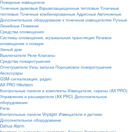
Пожарные извещатели
Точечные дымовые
Взрывозащищенные тепловые
Точечные
тепловые
Точечные комбинированные
Адресные
Автономные
Дополнительное оборудование к точечным извещателям
Ручные
Линейные
Пламени
Средства оповещения
Системы оповещения, музыкальная трансляция
Речевое
оповещение о пожаре
Умный дом
Выключатели
Реле
Клапаны
Средства пожаротушения
Огнетушители
Узлы запуска
Порошковое пожаротушение
Аксессуары
GSM-сигнализация, радио
AX PRO Hikvision
Контрольные панели и комплекты
Извещатели, сирены (AX PRO)
Управление и расширители (AX PRO)
Дополнительное
оборудование
Ритм
Контрольные панели
Voyager
Извещатели и датчики
Дополнительное оборудование
Dahua Alarm
Контрольные панели и комплекты
Датчики
Дополнительное