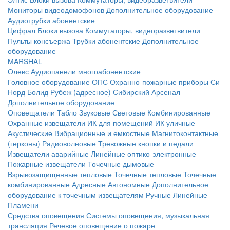
Мониторы видеодомофонов
Дополнительное оборудование
Аудиотрубки абонентские
Цифрал
Блоки вызова
Коммутаторы, видеоразветвители
Пульты консъержа
Трубки абонентские
Дополнительное
оборудование
MARSHAL
Олевс
Аудиопанели многоабонентские
Головное оборудование ОПС
Охранно-пожарные приборы
Си-
Норд
Болид
Рубеж (адресное)
Сибирский Арсенал
Дополнительное оборудование
Оповещатели
Табло
Звуковые
Световые
Комбинированные
Охранные извещатели
ИК для помещений
ИК уличные
Акустические
Вибрационные и емкостные
Магнитоконтактные
(герконы)
Радиоволновые
Тревожные кнопки и педали
Извещатели аварийные
Линейные оптико-электронные
Пожарные извещатели
Точечные дымовые
Взрывозащищенные тепловые
Точечные тепловые
Точечные
комбинированные
Адресные
Автономные
Дополнительное
оборудование к точечным извещателям
Ручные
Линейные
Пламени
Средства оповещения
Системы оповещения, музыкальная
трансляция
Речевое оповещение о пожаре