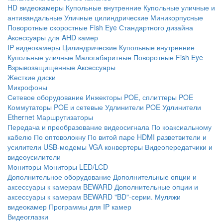
HD видеокамеры
Купольные внутренние
Купольные уличные и
антивандальные
Уличные цилиндрические
Миникорпусные
Поворотные скоростные
Fish Eye
Стандартного дизайна
Аксессуары для AHD камер
IP видеокамеры
Цилиндрические
Купольные внутренние
Купольные уличные
Малогабаритные
Поворотные
Fish Eye
Взрывозащищенные
Аксессуары
Жесткие диски
Микрофоны
Сетевое оборудование
Инжекторы POE, сплиттеры POE
Коммутаторы POE и сетевые
Удлинители POE
Удлинители
Ethernet
Маршрутизаторы
Передача и преобразование видеосигнала
По коаксиальному
кабелю
По оптоволокну
По витой паре
HDMI разветвители и
усилители
USB-модемы
VGA конвертеры
Видеопередатчики и
видеоусилители
Мониторы
Мониторы LED/LCD
Дополнительное оборудование
Дополнительные опции и
аксессуары к камерам BEWARD
Дополнительные опции и
аксессуары к камерам BEWARD "BD"-серии.
Муляжи
видеокамер
Программы для IP камер
Видеоглазки