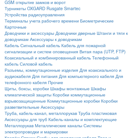
GSM открытие замков и ворот
Турникеты
OXGARD
Rusgate
Smartec
Устройства радиоуправления
Терминалы учета рабочего времени
Биометрические
Карточные
Доводчики и аксессуары
Доводчики дверные
Штанги и тяги к
доводчикам
Аксессуары к доводчикам
Кабель
Сигнальный кабель
Кабель для пожарной
сигнализации и систем оповещения
Витая пара (UTP, FTP)
Коаксиальный и комбинированный кабель
Телефонный
кабель
Силовой кабель
Разъемы, коммутационные изделия
Для коаксиального и
аудиокабеля
Для питания
Для компьютерного кабеля
Для
телефонного кабеля
Прочие
Щиты, боксы, коробки
Шкафы монтажные
Шкафы
климатической защиты
Коробки коммутационные
взрывозащищенные
Коммутационные коробки
Коробки
разветвительные
Аксессуары
Труба, кабель-канал, металлорукав
Труба пластиковая
Аксессуары для труб
Кабель-каналы и комплектующие
Металлорукав
Металлические каналы
Системы
электропроводки и маркировки
Крепёж
Стяжки
Скобы для крепления кабеля
Трос и