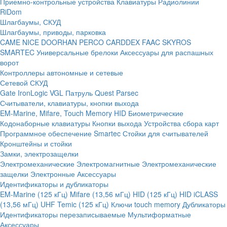
Приемно-контрольные устройства
Клавиатуры
Радиолинии
RiDom
Шлагбаумы, СКУД
Шлагбаумы, приводы, парковка
CAME
NICE
DOORHAN
PERCO
CARDDEX
FAAC
SKYROS
SMARTEC
Универсальные брелоки
Аксессуары для распашных
ворот
Контроллеры автономные и сетевые
Сетевой СКУД
Gate
IronLogic
VGL Патруль
Quest
Parsec
Считыватели, клавиатуры, кнопки выхода
EM-Marine, Mifare, Touch Memory
HID
Биометрические
Кодонаборные клавиатуры
Кнопки выхода
Устройства сбора карт
Программное обеспечение Smartec
Стойки для считывателей
Кронштейны и стойки
Замки, электрозащелки
Электромеханические
Электромагнитные
Электромеханические
защелки
Электронные
Аксессуары
Идентификаторы и дубликаторы
EM-Marine (125 кГц)
Mifare (13,56 мГц)
HID (125 кГц)
HID iCLASS
(13,56 мГц)
UHF
Temic (125 кГц)
Ключи touch memory
Дубликаторы
Идентификаторы перезаписываемые
Мультиформатные
Аксессуары