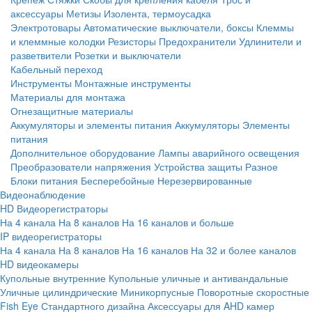
аксессуары
Метизы
Изолента, термоусадка
Электротовары
Автоматические выключатели, боксы
Клеммы
и клеммные колодки
Резисторы
Предохранители
Удлинители и
разветвители
Розетки и выключатели
Кабельный переход
Инструменты
Монтажные инструменты
Материалы для монтажа
Огнезащитные материалы
Аккумуляторы и элементы питания
Аккумуляторы
Элементы
питания
Дополнительное оборудование
Лампы аварийного освещения
Преобразователи напряжения
Устройства защиты
Разное
Блоки питания
Бесперебойные
Нерезервированные
Видеонаблюдение
HD Видеорегистраторы
На 4 канала
На 8 каналов
На 16 каналов и больше
IP видеорегистраторы
На 4 канала
На 8 каналов
На 16 каналов
На 32 и более каналов
HD видеокамеры
Купольные внутренние
Купольные уличные и антивандальные
Уличные цилиндрические
Миникорпусные
Поворотные скоростные
Fish Eye
Стандартного дизайна
Аксессуары для AHD камер