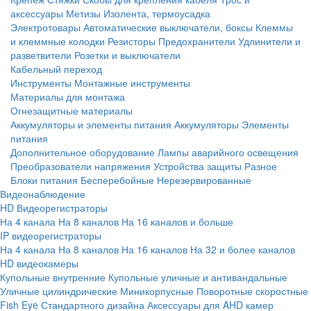
аксессуары
Метизы
Изолента, термоусадка
Электротовары
Автоматические выключатели, боксы
Клеммы
и клеммные колодки
Резисторы
Предохранители
Удлинители и
разветвители
Розетки и выключатели
Кабельный переход
Инструменты
Монтажные инструменты
Материалы для монтажа
Огнезащитные материалы
Аккумуляторы и элементы питания
Аккумуляторы
Элементы
питания
Дополнительное оборудование
Лампы аварийного освещения
Преобразователи напряжения
Устройства защиты
Разное
Блоки питания
Бесперебойные
Нерезервированные
Видеонаблюдение
HD Видеорегистраторы
На 4 канала
На 8 каналов
На 16 каналов и больше
IP видеорегистраторы
На 4 канала
На 8 каналов
На 16 каналов
На 32 и более каналов
HD видеокамеры
Купольные внутренние
Купольные уличные и антивандальные
Уличные цилиндрические
Миникорпусные
Поворотные скоростные
Fish Eye
Стандартного дизайна
Аксессуары для AHD камер