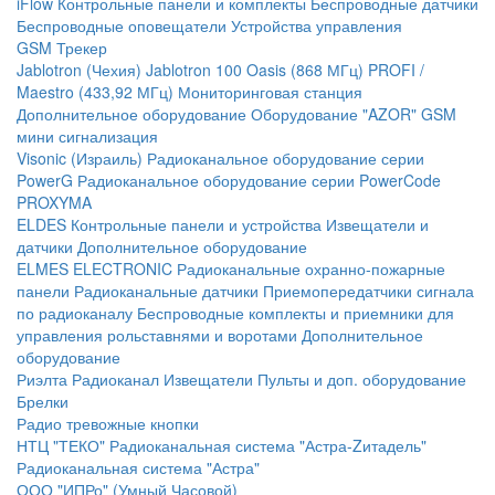
iFlow
Контрольные панели и комплекты
Беспроводные датчики
Беспроводные оповещатели
Устройства управления
GSM Трекер
Jablotron (Чехия)
Jablotron 100
Oasis (868 МГц)
PROFI /
Maestro (433,92 МГц)
Мониторинговая станция
Дополнительное оборудование
Оборудование "AZOR" GSM
мини сигнализация
Visonic (Израиль)
Радиоканальное оборудование серии
PowerG
Радиоканальное оборудование серии PowerCode
PROXYMA
ELDES
Контрольные панели и устройства
Извещатели и
датчики
Дополнительное оборудование
ELMES ELECTRONIC
Радиоканальные охранно-пожарные
панели
Радиоканальные датчики
Приемопередатчики сигнала
по радиоканалу
Беспроводные комплекты и приемники для
управления рольставнями и воротами
Дополнительное
оборудование
Риэлта Радиоканал
Извещатели
Пульты и доп. оборудование
Брелки
Радио тревожные кнопки
НТЦ "ТЕКО"
Радиоканальная система "Астра-Zитадель"
Радиоканальная система "Астра"
ООО "ИПРо" (Умный Часовой)