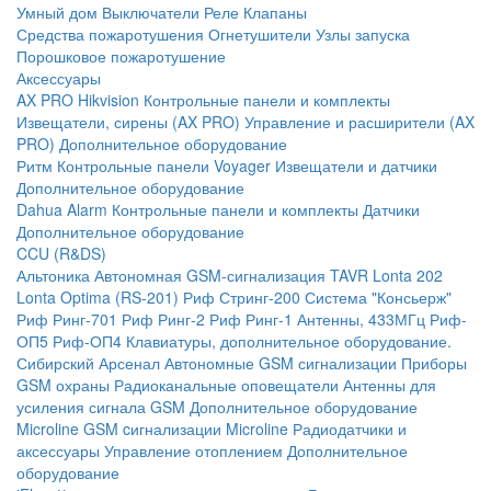
Умный дом
Выключатели
Реле
Клапаны
Средства пожаротушения
Огнетушители
Узлы запуска
Порошковое пожаротушение
Аксессуары
AX PRO Hikvision
Контрольные панели и комплекты
Извещатели, сирены (AX PRO)
Управление и расширители (AX
PRO)
Дополнительное оборудование
Ритм
Контрольные панели
Voyager
Извещатели и датчики
Дополнительное оборудование
Dahua Alarm
Контрольные панели и комплекты
Датчики
Дополнительное оборудование
CCU (R&DS)
Альтоника
Автономная GSM-сигнализация TAVR
Lonta 202
Lonta Optima (RS-201)
Риф Стринг-200
Система "Консьерж"
Риф Ринг-701
Риф Ринг-2
Риф Ринг-1
Антенны, 433МГц
Риф-
ОП5
Риф-ОП4
Клавиатуры, дополнительное оборудование.
Сибирский Арсенал
Автономные GSM сигнализации
Приборы
GSM охраны
Радиоканальные оповещатели
Антенны для
усиления сигнала GSM
Дополнительное оборудование
Microline
GSM cигнализации Microline
Радиодатчики и
аксессуары
Управление отоплением
Дополнительное
оборудование