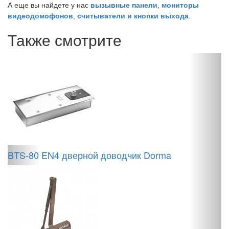
вызывные панели
мониторы
А еще вы найдете у нас
,
видеодомофонов
считыватели и кнопки выхода
,
.
Также смотрите
BTS-80 EN4 дверной доводчик Dorma
S
д