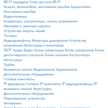
WI-FI передача
Точки доступа Wi-Fi
Кожухи, кронштейны, монтажные коробки
Кронштейны
Монтажные коробки
Видеосерверы
Клавиатуры, контроллеры, пульты управления
Наклейки и сменные надписи
Устройства защиты линий
Тестеры
Видеодомофоны
Мониторы домофонов
Устройства
сопряжения
Аксессуары к мониторам
VIZIT
Аудио
Видео
Блоки коммутации
Блоки управления
Блоки
диспетчерского контроля
Блоки питания
Контроллеры
Аксессуары
Трубки
Вызывные панели
Видеопанели
Аудиопанели
Дополнительное оборудование
Готовые комплекты
IP домофоны
Готовые IP комплекты
IP видеодомофоны
IP-
вызывные панели
Аксессуары
Дополнительное оборудование
Переговорные устройства
Интеркомы
Элтис
Блоки вызова
Коммутаторы, видеоразветвители