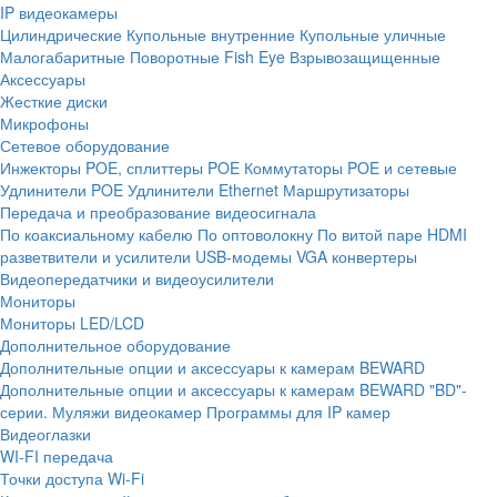
IP видеокамеры
Цилиндрические
Купольные внутренние
Купольные уличные
Малогабаритные
Поворотные
Fish Eye
Взрывозащищенные
Аксессуары
Жесткие диски
Микрофоны
Сетевое оборудование
Инжекторы POE, сплиттеры POE
Коммутаторы POE и сетевые
Удлинители POE
Удлинители Ethernet
Маршрутизаторы
Передача и преобразование видеосигнала
По коаксиальному кабелю
По оптоволокну
По витой паре
HDMI
разветвители и усилители
USB-модемы
VGA конвертеры
Видеопередатчики и видеоусилители
Мониторы
Мониторы LED/LCD
Дополнительное оборудование
Дополнительные опции и аксессуары к камерам BEWARD
Дополнительные опции и аксессуары к камерам BEWARD "BD"-
серии.
Муляжи видеокамер
Программы для IP камер
Видеоглазки
WI-FI передача
Точки доступа Wi-Fi