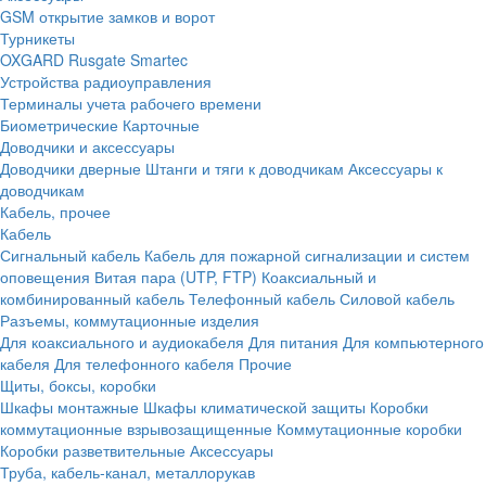
GSM открытие замков и ворот
Турникеты
OXGARD
Rusgate
Smartec
Устройства радиоуправления
Терминалы учета рабочего времени
Биометрические
Карточные
Доводчики и аксессуары
Доводчики дверные
Штанги и тяги к доводчикам
Аксессуары к
доводчикам
Кабель, прочее
Кабель
Сигнальный кабель
Кабель для пожарной сигнализации и систем
оповещения
Витая пара (UTP, FTP)
Коаксиальный и
комбинированный кабель
Телефонный кабель
Силовой кабель
Разъемы, коммутационные изделия
Для коаксиального и аудиокабеля
Для питания
Для компьютерного
кабеля
Для телефонного кабеля
Прочие
Щиты, боксы, коробки
Шкафы монтажные
Шкафы климатической защиты
Коробки
коммутационные взрывозащищенные
Коммутационные коробки
Коробки разветвительные
Аксессуары
Труба, кабель-канал, металлорукав