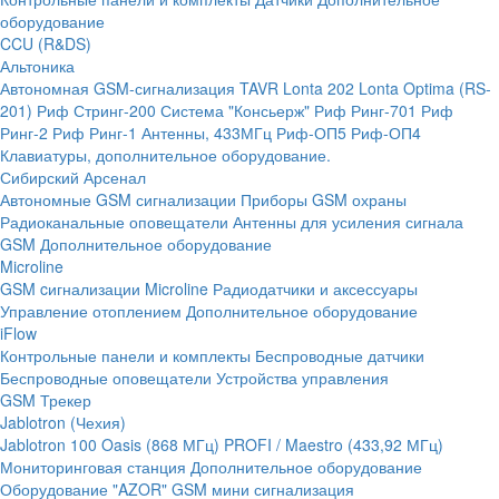
оборудование
CCU (R&DS)
Альтоника
Автономная GSM-сигнализация TAVR
Lonta 202
Lonta Optima (RS-
201)
Риф Стринг-200
Система "Консьерж"
Риф Ринг-701
Риф
Ринг-2
Риф Ринг-1
Антенны, 433МГц
Риф-ОП5
Риф-ОП4
Клавиатуры, дополнительное оборудование.
Сибирский Арсенал
Автономные GSM сигнализации
Приборы GSM охраны
Радиоканальные оповещатели
Антенны для усиления сигнала
GSM
Дополнительное оборудование
Microline
GSM cигнализации Microline
Радиодатчики и аксессуары
Управление отоплением
Дополнительное оборудование
iFlow
Контрольные панели и комплекты
Беспроводные датчики
Беспроводные оповещатели
Устройства управления
GSM Трекер
Jablotron (Чехия)
Jablotron 100
Oasis (868 МГц)
PROFI / Maestro (433,92 МГц)
Мониторинговая станция
Дополнительное оборудование
Оборудование "AZOR" GSM мини сигнализация