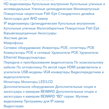
HD видеокамеры
Купольные внутренние
Купольные уличные и
антивандальные
Уличные цилиндрические
Миникорпусные
Поворотные скоростные
Fish Eye
Стандартного дизайна
Аксессуары для AHD камер
IP видеокамеры
Цилиндрические
Купольные внутренние
Купольные уличные
Малогабаритные
Поворотные
Fish Eye
Взрывозащищенные
Аксессуары
Жесткие диски
Микрофоны
Сетевое оборудование
Инжекторы POE, сплиттеры POE
Коммутаторы POE и сетевые
Удлинители POE
Удлинители
Ethernet
Маршрутизаторы
Передача и преобразование видеосигнала
По коаксиальному
кабелю
По оптоволокну
По витой паре
HDMI разветвители и
усилители
USB-модемы
VGA конвертеры
Видеопередатчики и
видеоусилители
Мониторы
Мониторы LED/LCD
Дополнительное оборудование
Дополнительные опции и
аксессуары к камерам BEWARD
Дополнительные опции и
аксессуары к камерам BEWARD "BD"-серии.
Муляжи
видеокамер
Программы для IP камер
Видеоглазки