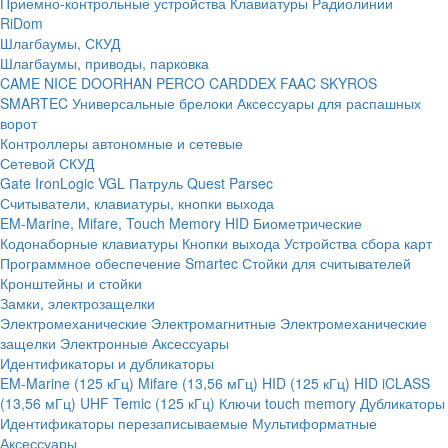
Приемно-контрольные устройства
Клавиатуры
Радиолинии
RiDom
Шлагбаумы, СКУД
Шлагбаумы, приводы, парковка
CAME
NICE
DOORHAN
PERCO
CARDDEX
FAAC
SKYROS
SMARTEC
Универсальные брелоки
Аксессуары для распашных
ворот
Контроллеры автономные и сетевые
Сетевой СКУД
Gate
IronLogic
VGL Патруль
Quest
Parsec
Считыватели, клавиатуры, кнопки выхода
EM-Marine, Mifare, Touch Memory
HID
Биометрические
Кодонаборные клавиатуры
Кнопки выхода
Устройства сбора карт
Программное обеспечение Smartec
Стойки для считывателей
Кронштейны и стойки
Замки, электрозащелки
Электромеханические
Электромагнитные
Электромеханические
защелки
Электронные
Аксессуары
Идентификаторы и дубликаторы
EM-Marine (125 кГц)
Mifare (13,56 мГц)
HID (125 кГц)
HID iCLASS
(13,56 мГц)
UHF
Temic (125 кГц)
Ключи touch memory
Дубликаторы
Идентификаторы перезаписываемые
Мультиформатные
Аксессуары