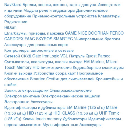
NaviGard
Брелки, кнопки, жетоны, карты доступа
Извещатели
и датчики
Модули реле и индикаторы
Дополнительное
оборудование
Приемно-контрольные устройства
Клавиатуры
Радиолинии
RiDom
Шлагбаумы, приводы, парковка
CAME
NICE
DOORHAN
PERCO
CARDDEX
FAAC
SKYROS
SMARTEC
Универсальные брелоки
Аксессуары для распашных ворот
Контроллеры автономные и сетевые
Сетевой СКУД
Gate
IronLogic
VGL Патруль
Quest
Parsec
Считыватели, клавиатуры, кнопки выхода
EM-Marine, Mifare,
Touch Memory
HID
Биометрические
Кодонаборные клавиатуры
Кнопки выхода
Устройства сбора карт
Программное
обеспечение Smartec
Стойки для считывателей
Кронштейны и
стойки
Замки, электрозащелки
Электромеханические
Электромагнитные
Электромеханические защелки
Электронные
Аксессуары
Идентификаторы и дубликаторы
EM-Marine (125 кГц)
Mifare
(13,56 мГц)
HID (125 кГц)
HID iCLASS (13,56 мГц)
UHF
Temic
(125 кГц)
Ключи touch memory
Дубликаторы
Идентификаторы
перезаписываемые
Мультиформатные
Аксессуары