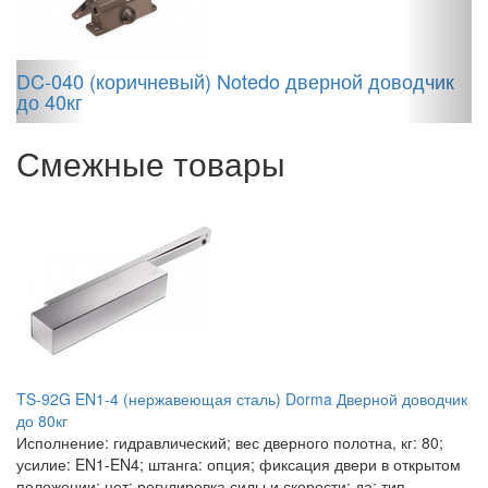
G
DC-040 (коричневый) Notedo дверной доводчик
до 40кг
Смежные товары
TS-92G EN1-4 (нержавеющая сталь) Dorma Дверной доводчик
до 80кг
Исполнение: гидравлический; вес дверного полотна, кг: 80;
усилие: EN1-EN4; штанга: опция; фиксация двери в открытом
положении: нет; регулировка силы и скорости: да; тип