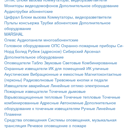
Мониторы видеодомофонов
Дополнительное оборудование
Аудиотрубки абонентские
Цифрал
Блоки вызова
Коммутаторы, видеоразветвители
Пульты консъержа
Трубки абонентские
Дополнительное
оборудование
MARSHAL
Олевс
Аудиопанели многоабонентские
Головное оборудование ОПС
Охранно-пожарные приборы
Си-
Норд
Болид
Рубеж (адресное)
Сибирский Арсенал
Дополнительное оборудование
Оповещатели
Табло
Звуковые
Световые
Комбинированные
Охранные извещатели
ИК для помещений
ИК уличные
Акустические
Вибрационные и емкостные
Магнитоконтактные
(герконы)
Радиоволновые
Тревожные кнопки и педали
Извещатели аварийные
Линейные оптико-электронные
Пожарные извещатели
Точечные дымовые
Взрывозащищенные тепловые
Точечные тепловые
Точечные
комбинированные
Адресные
Автономные
Дополнительное
оборудование к точечным извещателям
Ручные
Линейные
Пламени
Средства оповещения
Системы оповещения, музыкальная
трансляция
Речевое оповещение о пожаре