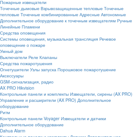
Пожарные извещатели
Точечные дымовые
Взрывозащищенные тепловые
Точечные
тепловые
Точечные комбинированные
Адресные
Автономные
Дополнительное оборудование к точечным извещателям
Ручные
Линейные
Пламени
Средства оповещения
Системы оповещения, музыкальная трансляция
Речевое
оповещение о пожаре
Умный дом
Выключатели
Реле
Клапаны
Средства пожаротушения
Огнетушители
Узлы запуска
Порошковое пожаротушение
Аксессуары
GSM-сигнализация, радио
AX PRO Hikvision
Контрольные панели и комплекты
Извещатели, сирены (AX PRO)
Управление и расширители (AX PRO)
Дополнительное
оборудование
Ритм
Контрольные панели
Voyager
Извещатели и датчики
Дополнительное оборудование
Dahua Alarm
Контрольные панели и комплекты
Датчики
Дополнительное