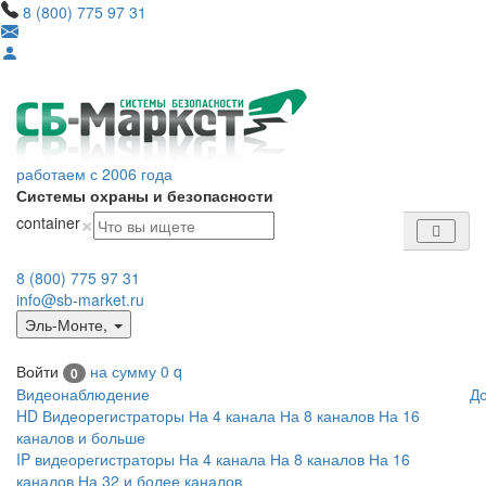
8 (800) 775 97 31
работаем с 2006 года
Системы охраны и безопасности
×
container
8 (800) 775 97 31
info@sb-market.ru
Эль-Монте
,
Войти
на сумму
0
q
0
Видеонаблюдение
Д
HD Видеорегистраторы
На 4 канала
На 8 каналов
На 16
каналов и больше
IP видеорегистраторы
На 4 канала
На 8 каналов
На 16
каналов
На 32 и более каналов