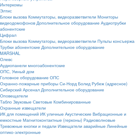
Интеркомы
Элтис
Блоки вызова
Коммутаторы, видеоразветвители
Мониторы
видеодомофонов
Дополнительное оборудование
Аудиотрубки
абонентские
Цифрал
Блоки вызова
Коммутаторы, видеоразветвители
Пульты консъержа
Трубки абонентские
Дополнительное оборудование
MARSHAL
Олевс
Аудиопанели многоабонентские
ОПС, Умный дом
Головное оборудование ОПС
Охранно-пожарные приборы
Си-Норд
Болид
Рубеж (адресное)
Сибирский Арсенал
Дополнительное оборудование
Оповещатели
Табло
Звуковые
Световые
Комбинированные
Охранные извещатели
ИК для помещений
ИК уличные
Акустические
Вибрационные и
емкостные
Магнитоконтактные (герконы)
Радиоволновые
Тревожные кнопки и педали
Извещатели аварийные
Линейные
оптико-электронные