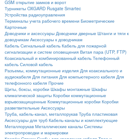
GSM открытие замков и ворот
Турникеты
OXGARD
Rusgate
Smartec
Устройства радиоуправления
Терминалы учета рабочего времени
Биометрические
Карточные
Доводчики и аксессуары
Доводчики дверные
Штанги и тяги к
доводчикам
Аксессуары к доводчикам
Кабель
Сигнальный кабель
Кабель для пожарной
сигнализации и систем оповещения
Витая пара (UTP, FTP)
Коаксиальный и комбинированный кабель
Телефонный
кабель
Силовой кабель
Разъемы, коммутационные изделия
Для коаксиального и
аудиокабеля
Для питания
Для компьютерного кабеля
Для
телефонного кабеля
Прочие
Щиты, боксы, коробки
Шкафы монтажные
Шкафы
климатической защиты
Коробки коммутационные
взрывозащищенные
Коммутационные коробки
Коробки
разветвительные
Аксессуары
Труба, кабель-канал, металлорукав
Труба пластиковая
Аксессуары для труб
Кабель-каналы и комплектующие
Металлорукав
Металлические каналы
Системы
электропроводки и маркировки
Крепёж
Стяжки
Скобы для крепления кабеля
Трос и