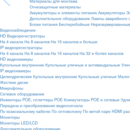
Материалы для монтажа
Огнезащитные материалы
Аккумуляторы и элементы питания
Аккумуляторы
Э
Дополнительное оборудование
Лампы аварийного 
Блоки питания
Бесперебойные
Нерезервированны
Видеонаблюдение
HD Видеорегистраторы
На 4 канала
На 8 каналов
На 16 каналов и больше
IP видеорегистраторы
На 4 канала
На 8 каналов
На 16 каналов
На 32 и более каналов
HD видеокамеры
Купольные внутренние
Купольные уличные и антивандальные
Ули
IP видеокамеры
Цилиндрические
Купольные внутренние
Купольные уличные
Малог
Жесткие диски
Микрофоны
Сетевое оборудование
Инжекторы POE, сплиттеры POE
Коммутаторы POE и сетевые
Удли
Передача и преобразование видеосигнала
По коаксиальному кабелю
По оптоволокну
По витой паре
HDMI раз
Мониторы
Мониторы LED/LCD
Дополнительное оборудование