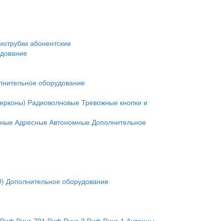
иотрубки абонентские
удование
лнительное оборудование
герконы)
Радиоволновые
Тревожные кнопки и
нные
Адресные
Автономные
Дополнительное
O)
Дополнительное оборудование
Риф Ринг-701
Риф Ринг-2
Риф Ринг-1
Антенны,