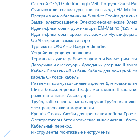
Сетевой СКУД
Gate
IronLogic
VGL Патруль
Quest
Pa
Считыватели, клавиатуры, кнопки выхода
EM-Marine
Программное обеспечение Smartec
Стойки для счи
Замки, электрозащелки
Электромеханические
Элек
Идентификаторы и дубликаторы
EM-Marine (125 кГц
Идентификаторы перезаписываемые
Мультиформа
GSM открытие замков и ворот
Турникеты
OXGARD
Rusgate
Smartec
Устройства радиоуправления
Терминалы учета рабочего времени
Биометрическ
Доводчики и аксессуары
Доводчики дверные
Штанги
Кабель
Сигнальный кабель
Кабель для пожарной с
кабель
Силовой кабель
Разъемы, коммутационные изделия
Для коаксиальн
Щиты, боксы, коробки
Шкафы монтажные
Шкафы кл
разветвительные
Аксессуары
Труба, кабель-канал, металлорукав
Труба пластико
электропроводки и маркировки
Крепёж
Стяжки
Скобы для крепления кабеля
Трос и
Электротовары
Автоматические выключатели, бокс
Кабельный переход
Инструменты
Монтажные инструменты