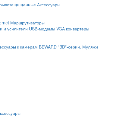
рывозащищенные
Аксессуары
ernet
Маршрутизаторы
и и усилители
USB-модемы
VGA конвертеры
ессуары к камерам BEWARD "BD"-серии.
Муляжи
ксессуары