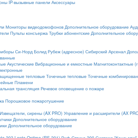
оны
IP-вызывные панели
Аксессуары
ли
Мониторы видеодомофонов
Дополнительное оборудование
Ауд
тели
Пульты консъержа
Трубки абонентские
Дополнительное обор
риборы
Си-Норд
Болид
Рубеж (адресное)
Сибирский Арсенал
Допо
ванные
ные
Акустические
Вибрационные и емкостные
Магнитоконтактные (
лектронные
ащищенные тепловые
Точечные тепловые
Точечные комбинирова
нейные
Пламени
альная трансляция
Речевое оповещение о пожаре
ка
Порошковое пожаротушение
Извещатели, сирены (AX PRO)
Управление и расширители (AX PR
атчики
Дополнительное оборудование
ики
Дополнительное оборудование
nta 202
Lonta Optima (RS-201)
Риф Стринг-200
Система "Консьерж"