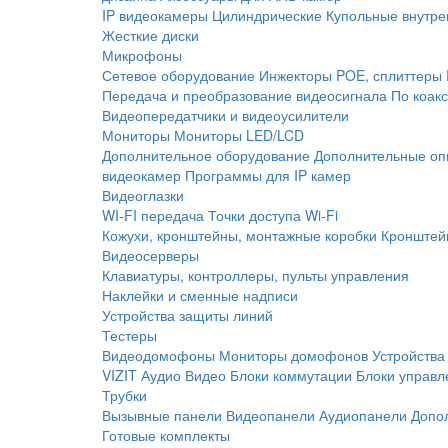
IP видеокамеры
Цилиндрические
Купольные внутре
Жесткие диски
Микрофоны
Сетевое оборудование
Инжекторы POE, сплиттеры
Передача и преобразование видеосигнала
По коак
Видеопередатчики и видеоусилители
Мониторы
Мониторы LED/LCD
Дополнительное оборудование
Дополнительные оп
видеокамер
Программы для IP камер
Видеоглазки
WI-FI передача
Точки доступа Wi-Fi
Кожухи, кронштейны, монтажные коробки
Кронштей
Видеосерверы
Клавиатуры, контроллеры, пульты управления
Наклейки и сменные надписи
Устройства защиты линий
Тестеры
Видеодомофоны
Мониторы домофонов
Устройства
VIZIT
Аудио
Видео
Блоки коммутации
Блоки управл
Трубки
Вызывные панели
Видеопанели
Аудиопанели
Допо
Готовые комплекты