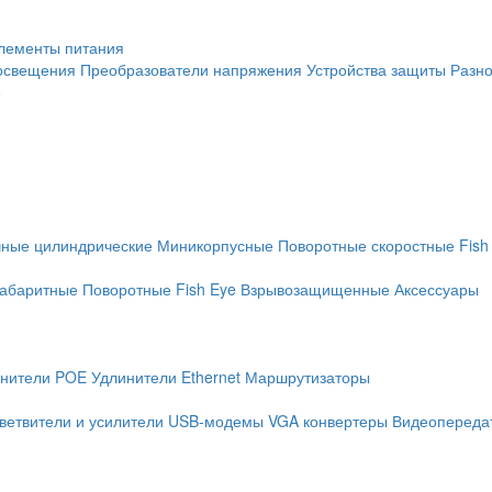
лементы питания
освещения
Преобразователи напряжения
Устройства защиты
Разн
е
чные цилиндрические
Миникорпусные
Поворотные скоростные
Fish
абаритные
Поворотные
Fish Eye
Взрывозащищенные
Аксессуары
нители POE
Удлинители Ethernet
Маршрутизаторы
ветвители и усилители
USB-модемы
VGA конвертеры
Видеопередат