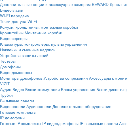
Дополнительные опции и аксессуары к камерам BEWARD
Дополнит
Видеоглазки
WI-FI передача
Точки доступа Wi-Fi
Кожухи, кронштейны, монтажные коробки
Кронштейны
Монтажные коробки
Видеосерверы
Клавиатуры, контроллеры, пульты управления
Наклейки и сменные надписи
Устройства защиты линий
Тестеры
Домофоны
Видеодомофоны
Мониторы домофонов
Устройства сопряжения
Аксессуары к мони
VIZIT
Аудио
Видео
Блоки коммутации
Блоки управления
Блоки диспетче
Трубки
Вызывные панели
Видеопанели
Аудиопанели
Дополнительное оборудование
Готовые комплекты
IP домофоны
Готовые IP комплекты
IP видеодомофоны
IP-вызывные панели
Акс