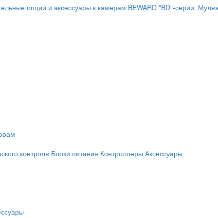
ельные опции и аксессуары к камерам BEWARD "BD"-серии.
Муляж
торам
рского контроля
Блоки питания
Контроллеры
Аксессуары
ессуары