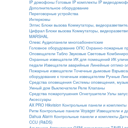
IP домофоны
Готовые IP комплекты
IP видеодомоф
Дополнительное оборудование
Переговорные устройства
Интеркомы
Элтис
Блоки вызова
Коммутаторы, видеоразветвите
Цифрал
Блоки вызова
Коммутаторы, видеоразветви
MARSHAL
Олевс
Аудиопанели многоабонентские
Головное оборудование ОПС
Охранно-пожарные п
Оповещатели
Табло
Звуковые
Световые
Комбиниро
Охранные извещатели
ИК для помещений
ИК улич
педали
Извещатели аварийные
Линейные оптико-э
Пожарные извещатели
Точечные дымовые
Взрывоз
оборудование к точечным извещателям
Ручные
Ли
Средства оповещения
Системы оповещения, музык
Умный дом
Выключатели
Реле
Клапаны
Средства пожаротушения
Огнетушители
Узлы запус
Аксессуары
AX PRO Hikvision
Контрольные панели и комплекты
Ритм
Контрольные панели
Voyager
Извещатели и д
Dahua Alarm
Контрольные панели и комплекты
Датч
CCU (R&DS)
Альтоника
Автономная GSM-сигнализация TAVR
Lo