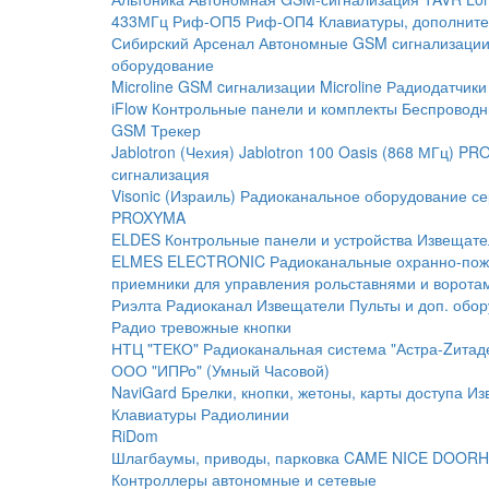
433МГц
Риф-ОП5
Риф-ОП4
Клавиатуры, дополните
Сибирский Арсенал
Автономные GSM сигнализаци
оборудование
Microline
GSM cигнализации Microline
Радиодатчики
iFlow
Контрольные панели и комплекты
Беспроводн
GSM Трекер
Jablotron (Чехия)
Jablotron 100
Oasis (868 МГц)
PRO
сигнализация
Visonic (Израиль)
Радиоканальное оборудование с
PROXYMA
ELDES
Контрольные панели и устройства
Извещате
ELMES ELECTRONIC
Радиоканальные охранно-по
приемники для управления рольставнями и ворота
Риэлта Радиоканал
Извещатели
Пульты и доп. обо
Радио тревожные кнопки
НТЦ "ТЕКО"
Радиоканальная система "Астра-Zитад
ООО "ИПРо" (Умный Часовой)
NaviGard
Брелки, кнопки, жетоны, карты доступа
Из
Клавиатуры
Радиолинии
RiDom
Шлагбаумы, приводы, парковка
CAME
NICE
DOORH
Контроллеры автономные и сетевые