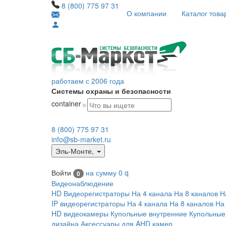
8 (800) 775 97 31
О компании
Каталог това
работаем с 2006 года
Системы охраны и безопасности
×
container
8 (800) 775 97 31
info@sb-market.ru
Эль-Монте
,
Войти
на сумму
0
q
0
Видеонаблюдение
HD Видеорегистраторы
На 4 канала
На 8 каналов
Н
IP видеорегистраторы
На 4 канала
На 8 каналов
На
HD видеокамеры
Купольные внутренние
Купольные
дизайна
Аксессуары для AHD камер