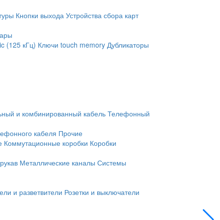
туры
Кнопки выхода
Устройства сбора карт
уары
c (125 кГц)
Ключи touch memory
Дубликаторы
ьный и комбинированный кабель
Телефонный
лефонного кабеля
Прочие
е
Коммутационные коробки
Коробки
рукав
Металлические каналы
Системы
ели и разветвители
Розетки и выключатели