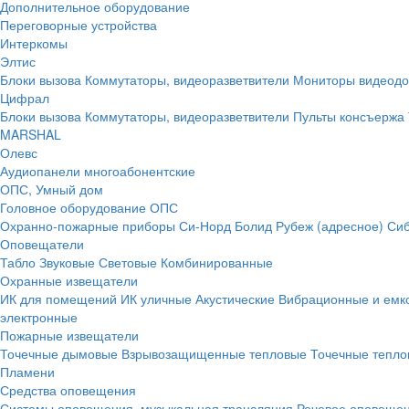
Дополнительное оборудование
Переговорные устройства
Интеркомы
Элтис
Блоки вызова
Коммутаторы, видеоразветвители
Мониторы видеод
Цифрал
Блоки вызова
Коммутаторы, видеоразветвители
Пульты консъержа
MARSHAL
Олевс
Аудиопанели многоабонентские
ОПС, Умный дом
Головное оборудование ОПС
Охранно-пожарные приборы
Си-Норд
Болид
Рубеж (адресное)
Сиб
Оповещатели
Табло
Звуковые
Световые
Комбинированные
Охранные извещатели
ИК для помещений
ИК уличные
Акустические
Вибрационные и емк
электронные
Пожарные извещатели
Точечные дымовые
Взрывозащищенные тепловые
Точечные тепло
Пламени
Средства оповещения
Системы оповещения, музыкальная трансляция
Речевое оповещен