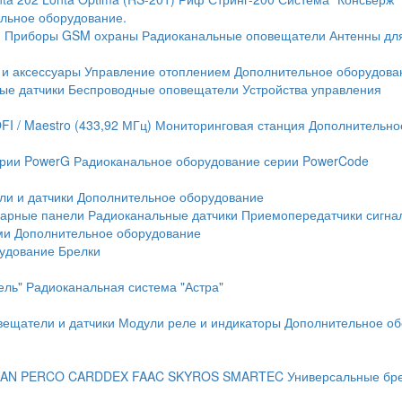
льное оборудование.
и
Приборы GSM охраны
Радиоканальные оповещатели
Антенны дл
 и аксессуары
Управление отоплением
Дополнительное оборудова
ые датчики
Беспроводные оповещатели
Устройства управления
FI / Maestro (433,92 МГц)
Мониторинговая станция
Дополнительно
ерии PowerG
Радиоканальное оборудование серии PowerCode
ли и датчики
Дополнительное оборудование
жарные панели
Радиоканальные датчики
Приемопередатчики сигна
ми
Дополнительное оборудование
рудование
Брелки
ель"
Радиоканальная система "Астра"
вещатели и датчики
Модули реле и индикаторы
Дополнительное об
AN
PERCO
CARDDEX
FAAC
SKYROS
SMARTEC
Универсальные бр