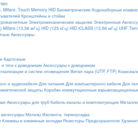
rsec
, Mifare, Touch Memory
HID
Биометрические
Кодонаборные клавиа
тывателей
Кронштейны и стойки
тромагнитные
Электромеханические защелки
Электронные
Аксесс
)
Mifare (13,56 мГц)
HID (125 кГц)
HID iCLASS (13,56 мГц)
UHF
Temi
тные
Аксессуары
ие
Карточные
 и тяги к доводчикам
Аксессуары к доводчикам
игнализации и систем оповещения
Витая пара (UTP, FTP)
Коаксиал
ого и аудиокабеля
Для питания
Для компьютерного кабеля
Для те
иматической защиты
Коробки коммутационные взрывозащищенны
вая
Аксессуары для труб
Кабель-каналы и комплектующие
Металло
 аксессуары
Метизы
Изолента, термоусадка
ы
Клеммы и клеммные колодки
Резисторы
Предохранители
Удлинит