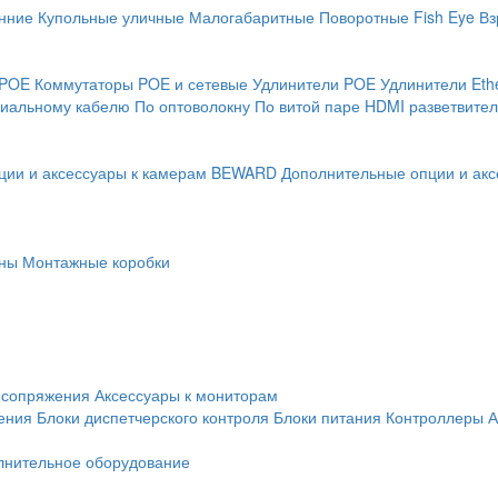
нние
Купольные уличные
Малогабаритные
Поворотные
Fish Eye
Вз
 POE
Коммутаторы POE и сетевые
Удлинители POE
Удлинители Eth
сиальному кабелю
По оптоволокну
По витой паре
HDMI разветвител
ции и аксессуары к камерам BEWARD
Дополнительные опции и акс
ны
Монтажные коробки
 сопряжения
Аксессуары к мониторам
ения
Блоки диспетчерского контроля
Блоки питания
Контроллеры
А
лнительное оборудование