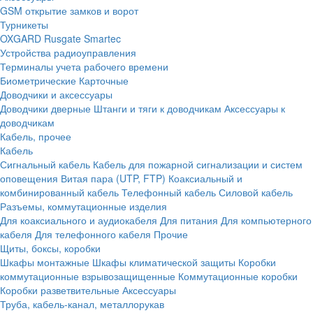
GSM открытие замков и ворот
Турникеты
OXGARD
Rusgate
Smartec
Устройства радиоуправления
Терминалы учета рабочего времени
Биометрические
Карточные
Доводчики и аксессуары
Доводчики дверные
Штанги и тяги к доводчикам
Аксессуары к
доводчикам
Кабель, прочее
Кабель
Сигнальный кабель
Кабель для пожарной сигнализации и систем
оповещения
Витая пара (UTP, FTP)
Коаксиальный и
комбинированный кабель
Телефонный кабель
Силовой кабель
Разъемы, коммутационные изделия
Для коаксиального и аудиокабеля
Для питания
Для компьютерного
кабеля
Для телефонного кабеля
Прочие
Щиты, боксы, коробки
Шкафы монтажные
Шкафы климатической защиты
Коробки
коммутационные взрывозащищенные
Коммутационные коробки
Коробки разветвительные
Аксессуары
Труба, кабель-канал, металлорукав