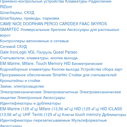
Приемно-контрольные устройства
Клавиатуры
Радиолинии
RiDom
Шлагбаумы, СКУД
Шлагбаумы, приводы, парковка
CAME
NICE
DOORHAN
PERCO
CARDDEX
FAAC
SKYROS
SMARTEC
Универсальные брелоки
Аксессуары для распашных
ворот
Контроллеры автономные и сетевые
Сетевой СКУД
Gate
IronLogic
VGL Патруль
Quest
Parsec
Считыватели, клавиатуры, кнопки выхода
EM-Marine, Mifare, Touch Memory
HID
Биометрические
Кодонаборные клавиатуры
Кнопки выхода
Устройства сбора карт
Программное обеспечение Smartec
Стойки для считывателей
Кронштейны и стойки
Замки, электрозащелки
Электромеханические
Электромагнитные
Электромеханические
защелки
Электронные
Аксессуары
Идентификаторы и дубликаторы
EM-Marine (125 кГц)
Mifare (13,56 мГц)
HID (125 кГц)
HID iCLASS
(13,56 мГц)
UHF
Temic (125 кГц)
Ключи touch memory
Дубликаторы
Идентификаторы перезаписываемые
Мультиформатные
Аксессуары