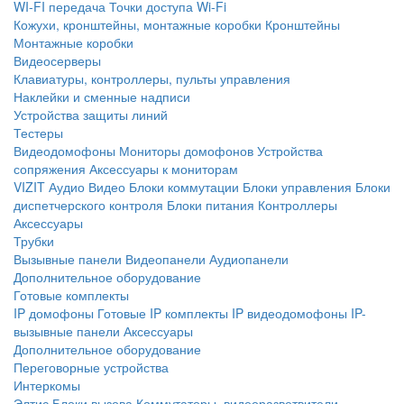
WI-FI передача
Точки доступа Wi-Fi
Кожухи, кронштейны, монтажные коробки
Кронштейны
Монтажные коробки
Видеосерверы
Клавиатуры, контроллеры, пульты управления
Наклейки и сменные надписи
Устройства защиты линий
Тестеры
Видеодомофоны
Мониторы домофонов
Устройства
сопряжения
Аксессуары к мониторам
VIZIT
Аудио
Видео
Блоки коммутации
Блоки управления
Блоки
диспетчерского контроля
Блоки питания
Контроллеры
Аксессуары
Трубки
Вызывные панели
Видеопанели
Аудиопанели
Дополнительное оборудование
Готовые комплекты
IP домофоны
Готовые IP комплекты
IP видеодомофоны
IP-
вызывные панели
Аксессуары
Дополнительное оборудование
Переговорные устройства
Интеркомы
Элтис
Блоки вызова
Коммутаторы, видеоразветвители