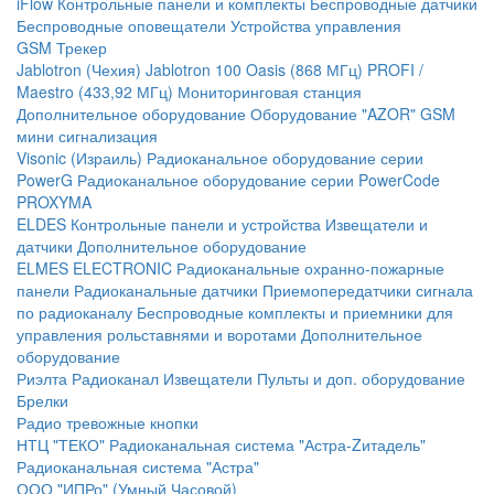
iFlow
Контрольные панели и комплекты
Беспроводные датчики
Беспроводные оповещатели
Устройства управления
GSM Трекер
Jablotron (Чехия)
Jablotron 100
Oasis (868 МГц)
PROFI /
Maestro (433,92 МГц)
Мониторинговая станция
Дополнительное оборудование
Оборудование "AZOR" GSM
мини сигнализация
Visonic (Израиль)
Радиоканальное оборудование серии
PowerG
Радиоканальное оборудование серии PowerCode
PROXYMA
ELDES
Контрольные панели и устройства
Извещатели и
датчики
Дополнительное оборудование
ELMES ELECTRONIC
Радиоканальные охранно-пожарные
панели
Радиоканальные датчики
Приемопередатчики сигнала
по радиоканалу
Беспроводные комплекты и приемники для
управления рольставнями и воротами
Дополнительное
оборудование
Риэлта Радиоканал
Извещатели
Пульты и доп. оборудование
Брелки
Радио тревожные кнопки
НТЦ "ТЕКО"
Радиоканальная система "Астра-Zитадель"
Радиоканальная система "Астра"
ООО "ИПРо" (Умный Часовой)