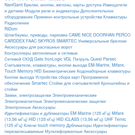
NaviGard
Брелки, кнопки, жетоны, карты доступа
Извещатели
и датчики
Модули реле и индикаторы
Дополнительное
оборудование
Приемно-контрольные устройства
Клавиатуры
Радиолинии
RiDom
Шлагбаумы, приводы, парковка
CAME
NICE
DOORHAN
PERCO
CARDDEX
FAAC
SKYROS
SMARTEC
Универсальные брелоки
Аксессуары для распашных ворот
Контроллеры автономные и сетевые
Сетевой СКУД
Gate
IronLogic
VGL Патруль
Quest
Parsec
Считыватели, клавиатуры, кнопки выхода
EM-Marine, Mifare,
Touch Memory
HID
Биометрические
Кодонаборные клавиатуры
Кнопки выхода
Устройства сбора карт
Программное
обеспечение Smartec
Стойки для считывателей
Кронштейны и
стойки
Замки, электрозащелки
Электромеханические
Электромагнитные
Электромеханические защелки
Электронные
Аксессуары
Идентификаторы и дубликаторы
EM-Marine (125 кГц)
Mifare
(13,56 мГц)
HID (125 кГц)
HID iCLASS (13,56 мГц)
UHF
Temic
(125 кГц)
Ключи touch memory
Дубликаторы
Идентификаторы
перезаписываемые
Мультиформатные
Аксессуары