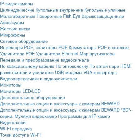
IP видеокамеры
Цилиндрические
Купольные внутренние
Купольные уличные
Малогабаритные
Поворотные
Fish Eye
Взрывозащищенные
Аксессуары
Жесткие диски
Микрофоны
Сетевое оборудование
Инжекторы POE, сплиттеры POE
Коммутаторы POE и сетевые
Удлинители POE
Удлинители Ethernet
Маршрутизаторы
Передача и преобразование видеосигнала
По коаксиальному кабелю
По оптоволокну
По витой паре
HDMI
разветвители и усилители
USB-модемы
VGA конвертеры
Видеопередатчики и видеоусилители
Мониторы
Мониторы LED/LCD
Дополнительное оборудование
Дополнительные опции и аксессуары к камерам BEWARD
Дополнительные опции и аксессуары к камерам BEWARD "BD"-
серии.
Муляжи видеокамер
Программы для IP камер
Видеоглазки
WI-FI передача
Точки доступа Wi-Fi