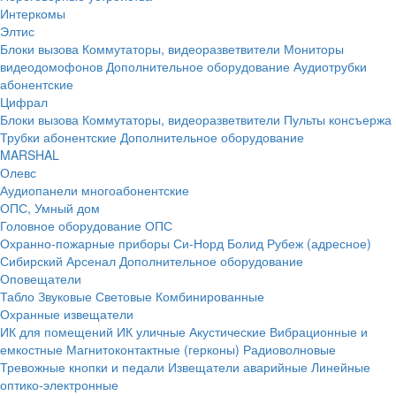
Интеркомы
Элтис
Блоки вызова
Коммутаторы, видеоразветвители
Мониторы
видеодомофонов
Дополнительное оборудование
Аудиотрубки
абонентские
Цифрал
Блоки вызова
Коммутаторы, видеоразветвители
Пульты консъержа
Трубки абонентские
Дополнительное оборудование
MARSHAL
Олевс
Аудиопанели многоабонентские
ОПС, Умный дом
Головное оборудование ОПС
Охранно-пожарные приборы
Си-Норд
Болид
Рубеж (адресное)
Сибирский Арсенал
Дополнительное оборудование
Оповещатели
Табло
Звуковые
Световые
Комбинированные
Охранные извещатели
ИК для помещений
ИК уличные
Акустические
Вибрационные и
емкостные
Магнитоконтактные (герконы)
Радиоволновые
Тревожные кнопки и педали
Извещатели аварийные
Линейные
оптико-электронные