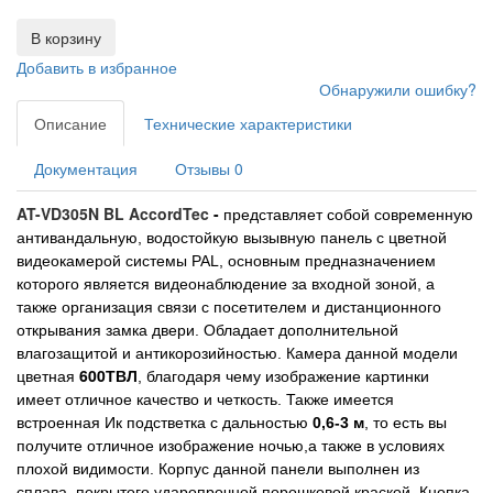
В корзину
Добавить в избранное
Обнаружили ошибку?
Описание
Технические характеристики
Документация
Отзывы
0
AT-VD305N BL AccordTec
-
представляет собой современную
антивандальную, водостойкую вызывную панель с цветной
видеокамерой системы PAL
, основным предназначением
которого является видеонаблюдение за входной зоной, а
также организация связи с посетителем и дистанционного
открывания замка двери
. Обладает дополнительной
влагозащитой и антикорозийностью. Камера данной модели
600ТВЛ
цветная
, благодаря чему изображение картинки
имеет отличное качество и четкость. Также имеется
встроенная Ик подстветка с дальностью
0,6-3 м
, то есть вы
получите отличное изображение ночью,а также в условиях
плохой видимости. Корпус данной панели выполнен из
сплава, покрытого ударопрочной порошковой краской. Кнопка