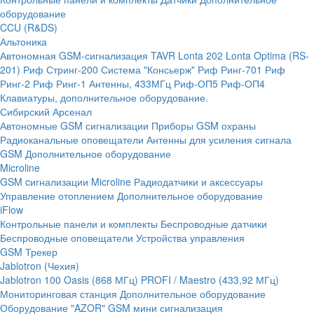
оборудование
CCU (R&DS)
Альтоника
Автономная GSM-сигнализация TAVR
Lonta 202
Lonta Optima (RS-
201)
Риф Стринг-200
Система "Консьерж"
Риф Ринг-701
Риф
Ринг-2
Риф Ринг-1
Антенны, 433МГц
Риф-ОП5
Риф-ОП4
Клавиатуры, дополнительное оборудование.
Сибирский Арсенал
Автономные GSM сигнализации
Приборы GSM охраны
Радиоканальные оповещатели
Антенны для усиления сигнала
GSM
Дополнительное оборудование
Microline
GSM cигнализации Microline
Радиодатчики и аксессуары
Управление отоплением
Дополнительное оборудование
iFlow
Контрольные панели и комплекты
Беспроводные датчики
Беспроводные оповещатели
Устройства управления
GSM Трекер
Jablotron (Чехия)
Jablotron 100
Oasis (868 МГц)
PROFI / Maestro (433,92 МГц)
Мониторинговая станция
Дополнительное оборудование
Оборудование "AZOR" GSM мини сигнализация