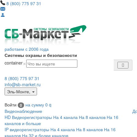
8 (800) 775 97 31
работаем с 2006 года
Системы охраны и безопасности
×
container
8 (800) 775 97 31
info@sb-market.ru
Эль-Монте
,
Войти
на сумму
0
q
0
Видеонаблюдение
Д
HD Видеорегистраторы
На 4 канала
На 8 каналов
На 16
каналов и больше
IP видеорегистраторы
На 4 канала
На 8 каналов
На 16
каналов
На 32 и более каналов