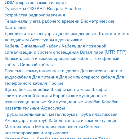
GSM открытие замков и ворот
Турникеты
OXGARD
Rusgate
Smartec
Устройства радиоуправления
Терминалы учета рабочего времени
Биометрические
Карточные
Доводчики и аксессуары
Доводчики дверные
Штанги и тяги к
доводчикам
Аксессуары к доводчикам
Кабель
Сигнальный кабель
Кабель для пожарной
сигнализации и систем оповещения
Витая пара (UTP, FTP)
Коаксиальный и комбинированный кабель
Телефонный
кабель
Силовой кабель
Разъемы, коммутационные изделия
Для коаксиального и
аудиокабеля
Для питания
Для компьютерного кабеля
Для
телефонного кабеля
Прочие
Щиты, боксы, коробки
Шкафы монтажные
Шкафы
климатической защиты
Коробки коммутационные
взрывозащищенные
Коммутационные коробки
Коробки
разветвительные
Аксессуары
Труба, кабель-канал, металлорукав
Труба пластиковая
Аксессуары для труб
Кабель-каналы и комплектующие
Металлорукав
Металлические каналы
Системы
электропроводки и маркировки
Крепёж
Стяжки
Скобы для крепления кабеля
Трос и