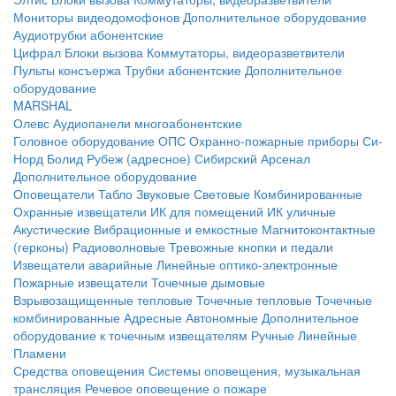
Мониторы видеодомофонов
Дополнительное оборудование
Аудиотрубки абонентские
Цифрал
Блоки вызова
Коммутаторы, видеоразветвители
Пульты консъержа
Трубки абонентские
Дополнительное
оборудование
MARSHAL
Олевс
Аудиопанели многоабонентские
Головное оборудование ОПС
Охранно-пожарные приборы
Си-
Норд
Болид
Рубеж (адресное)
Сибирский Арсенал
Дополнительное оборудование
Оповещатели
Табло
Звуковые
Световые
Комбинированные
Охранные извещатели
ИК для помещений
ИК уличные
Акустические
Вибрационные и емкостные
Магнитоконтактные
(герконы)
Радиоволновые
Тревожные кнопки и педали
Извещатели аварийные
Линейные оптико-электронные
Пожарные извещатели
Точечные дымовые
Взрывозащищенные тепловые
Точечные тепловые
Точечные
комбинированные
Адресные
Автономные
Дополнительное
оборудование к точечным извещателям
Ручные
Линейные
Пламени
Средства оповещения
Системы оповещения, музыкальная
трансляция
Речевое оповещение о пожаре