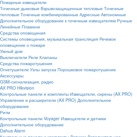
Пожарные извещатели
Точечные дымовые
Взрывозащищенные тепловые
Точечные
тепловые
Точечные комбинированные
Адресные
Автономные
Дополнительное оборудование к точечным извещателям
Ручные
Линейные
Пламени
Средства оповещения
Системы оповещения, музыкальная трансляция
Речевое
оповещение о пожаре
Умный дом
Выключатели
Реле
Клапаны
Средства пожаротушения
Огнетушители
Узлы запуска
Порошковое пожаротушение
Аксессуары
GSM-сигнализация, радио
AX PRO Hikvision
Контрольные панели и комплекты
Извещатели, сирены (AX PRO)
Управление и расширители (AX PRO)
Дополнительное
оборудование
Ритм
Контрольные панели
Voyager
Извещатели и датчики
Дополнительное оборудование
Dahua Alarm
Контрольные панели и комплекты
Датчики
Дополнительное