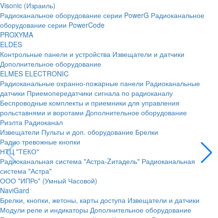
Visonic (Израиль)
Радиоканальное оборудование серии PowerG
Радиоканальное
оборудование серии PowerCode
PROXYMA
ELDES
Контрольные панели и устройства
Извещатели и датчики
Дополнительное оборудование
ELMES ELECTRONIC
Радиоканальные охранно-пожарные панели
Радиоканальные
датчики
Приемопередатчики сигнала по радиоканалу
Беспроводные комплекты и приемники для управления
рольставнями и воротами
Дополнительное оборудование
Риэлта Радиоканал
Извещатели
Пульты и доп. оборудование
Брелки
Радио тревожные кнопки
НТЦ "ТЕКО"
Радиоканальная система "Астра-Zитадель"
Радиоканальная
система "Астра"
ООО "ИПРо" (Умный Часовой)
NaviGard
Брелки, кнопки, жетоны, карты доступа
Извещатели и датчики
Модули реле и индикаторы
Дополнительное оборудование