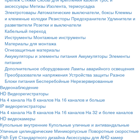
аксессуары
Метизы
Изолента, термоусадка
Электротовары
Автоматические выключатели, боксы
Клеммы
и клеммные колодки
Резисторы
Предохранители
Удлинители и
разветвители
Розетки и выключатели
Кабельный переход
Инструменты
Монтажные инструменты
Материалы для монтажа
Огнезащитные материалы
Аккумуляторы и элементы питания
Аккумуляторы
Элементы
питания
Дополнительное оборудование
Лампы аварийного освещения
Преобразователи напряжения
Устройства защиты
Разное
Блоки питания
Бесперебойные
Нерезервированные
Видеонаблюдение
HD Видеорегистраторы
На 4 канала
На 8 каналов
На 16 каналов и больше
IP видеорегистраторы
На 4 канала
На 8 каналов
На 16 каналов
На 32 и более каналов
HD видеокамеры
Купольные внутренние
Купольные уличные и антивандальные
Уличные цилиндрические
Миникорпусные
Поворотные скоростные
Fish Eye
Стандартного дизайна
Аксессуары для AHD камер