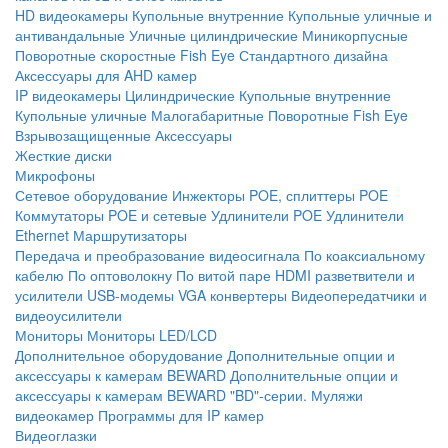
HD видеокамеры
Купольные внутренние
Купольные уличные и
антивандальные
Уличные цилиндрические
Миникорпусные
Поворотные скоростные
Fish Eye
Стандартного дизайна
Аксессуары для AHD камер
IP видеокамеры
Цилиндрические
Купольные внутренние
Купольные уличные
Малогабаритные
Поворотные
Fish Eye
Взрывозащищенные
Аксессуары
Жесткие диски
Микрофоны
Сетевое оборудование
Инжекторы POE, сплиттеры POE
Коммутаторы POE и сетевые
Удлинители POE
Удлинители
Ethernet
Маршрутизаторы
Передача и преобразование видеосигнала
По коаксиальному
кабелю
По оптоволокну
По витой паре
HDMI разветвители и
усилители
USB-модемы
VGA конвертеры
Видеопередатчики и
видеоусилители
Мониторы
Мониторы LED/LCD
Дополнительное оборудование
Дополнительные опции и
аксессуары к камерам BEWARD
Дополнительные опции и
аксессуары к камерам BEWARD "BD"-серии.
Муляжи
видеокамер
Программы для IP камер
Видеоглазки