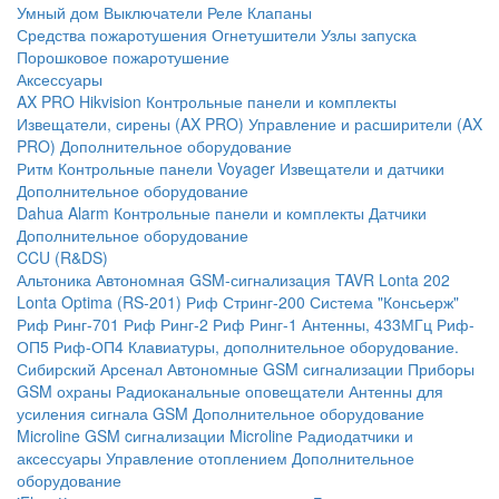
Умный дом
Выключатели
Реле
Клапаны
Средства пожаротушения
Огнетушители
Узлы запуска
Порошковое пожаротушение
Аксессуары
AX PRO Hikvision
Контрольные панели и комплекты
Извещатели, сирены (AX PRO)
Управление и расширители (AX
PRO)
Дополнительное оборудование
Ритм
Контрольные панели
Voyager
Извещатели и датчики
Дополнительное оборудование
Dahua Alarm
Контрольные панели и комплекты
Датчики
Дополнительное оборудование
CCU (R&DS)
Альтоника
Автономная GSM-сигнализация TAVR
Lonta 202
Lonta Optima (RS-201)
Риф Стринг-200
Система "Консьерж"
Риф Ринг-701
Риф Ринг-2
Риф Ринг-1
Антенны, 433МГц
Риф-
ОП5
Риф-ОП4
Клавиатуры, дополнительное оборудование.
Сибирский Арсенал
Автономные GSM сигнализации
Приборы
GSM охраны
Радиоканальные оповещатели
Антенны для
усиления сигнала GSM
Дополнительное оборудование
Microline
GSM cигнализации Microline
Радиодатчики и
аксессуары
Управление отоплением
Дополнительное
оборудование