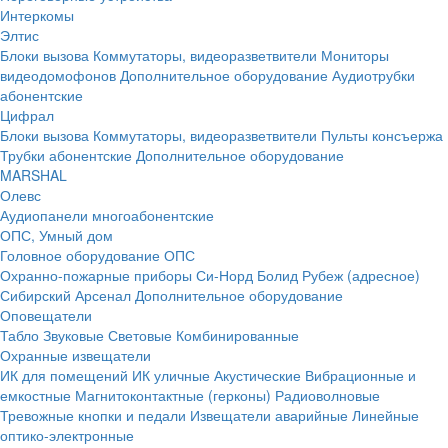
Интеркомы
Элтис
Блоки вызова
Коммутаторы, видеоразветвители
Мониторы
видеодомофонов
Дополнительное оборудование
Аудиотрубки
абонентские
Цифрал
Блоки вызова
Коммутаторы, видеоразветвители
Пульты консъержа
Трубки абонентские
Дополнительное оборудование
MARSHAL
Олевс
Аудиопанели многоабонентские
ОПС, Умный дом
Головное оборудование ОПС
Охранно-пожарные приборы
Си-Норд
Болид
Рубеж (адресное)
Сибирский Арсенал
Дополнительное оборудование
Оповещатели
Табло
Звуковые
Световые
Комбинированные
Охранные извещатели
ИК для помещений
ИК уличные
Акустические
Вибрационные и
емкостные
Магнитоконтактные (герконы)
Радиоволновые
Тревожные кнопки и педали
Извещатели аварийные
Линейные
оптико-электронные