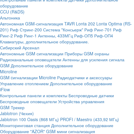
оборудование
CCU (R&DS)
Альтоника
Автономная GSM-сигнализация TAVR
Lonta 202
Lonta Optima (RS-
201)
Риф Стринг-200
Система "Консьерж"
Риф Ринг-701
Риф
Ринг-2
Риф Ринг-1
Антенны, 433МГц
Риф-ОП5
Риф-ОП4
Клавиатуры, дополнительное оборудование.
Сибирский Арсенал
Автономные GSM сигнализации
Приборы GSM охраны
Радиоканальные оповещатели
Антенны для усиления сигнала
GSM
Дополнительное оборудование
Microline
GSM cигнализации Microline
Радиодатчики и аксессуары
Управление отоплением
Дополнительное оборудование
iFlow
Контрольные панели и комплекты
Беспроводные датчики
Беспроводные оповещатели
Устройства управления
GSM Трекер
Jablotron (Чехия)
Jablotron 100
Oasis (868 МГц)
PROFI / Maestro (433,92 МГц)
Мониторинговая станция
Дополнительное оборудование
Оборудование "AZOR" GSM мини сигнализация