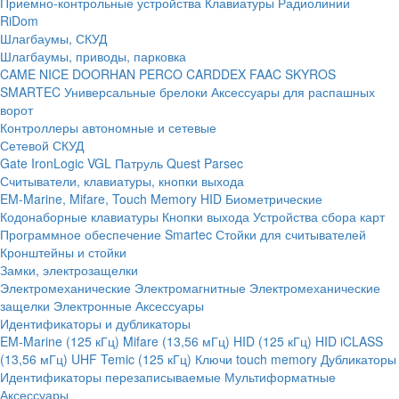
Приемно-контрольные устройства
Клавиатуры
Радиолинии
RiDom
Шлагбаумы, СКУД
Шлагбаумы, приводы, парковка
CAME
NICE
DOORHAN
PERCO
CARDDEX
FAAC
SKYROS
SMARTEC
Универсальные брелоки
Аксессуары для распашных
ворот
Контроллеры автономные и сетевые
Сетевой СКУД
Gate
IronLogic
VGL Патруль
Quest
Parsec
Считыватели, клавиатуры, кнопки выхода
EM-Marine, Mifare, Touch Memory
HID
Биометрические
Кодонаборные клавиатуры
Кнопки выхода
Устройства сбора карт
Программное обеспечение Smartec
Стойки для считывателей
Кронштейны и стойки
Замки, электрозащелки
Электромеханические
Электромагнитные
Электромеханические
защелки
Электронные
Аксессуары
Идентификаторы и дубликаторы
EM-Marine (125 кГц)
Mifare (13,56 мГц)
HID (125 кГц)
HID iCLASS
(13,56 мГц)
UHF
Temic (125 кГц)
Ключи touch memory
Дубликаторы
Идентификаторы перезаписываемые
Мультиформатные
Аксессуары