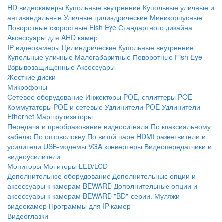
HD видеокамеры
Купольные внутренние
Купольные уличные и
антивандальные
Уличные цилиндрические
Миникорпусные
Поворотные скоростные
Fish Eye
Стандартного дизайна
Аксессуары для AHD камер
IP видеокамеры
Цилиндрические
Купольные внутренние
Купольные уличные
Малогабаритные
Поворотные
Fish Eye
Взрывозащищенные
Аксессуары
Жесткие диски
Микрофоны
Сетевое оборудование
Инжекторы POE, сплиттеры POE
Коммутаторы POE и сетевые
Удлинители POE
Удлинители
Ethernet
Маршрутизаторы
Передача и преобразование видеосигнала
По коаксиальному
кабелю
По оптоволокну
По витой паре
HDMI разветвители и
усилители
USB-модемы
VGA конвертеры
Видеопередатчики и
видеоусилители
Мониторы
Мониторы LED/LCD
Дополнительное оборудование
Дополнительные опции и
аксессуары к камерам BEWARD
Дополнительные опции и
аксессуары к камерам BEWARD "BD"-серии.
Муляжи
видеокамер
Программы для IP камер
Видеоглазки