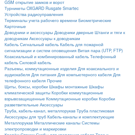
GSM открытие замков и ворот
Турникеты
OXGARD
Rusgate
Smartec
Устройства радиоуправления
Терминалы учета рабочего времени
Биометрические
Карточные
Доводчики и аксессуары
Доводчики дверные
Штанги и тяги к
доводчикам
Аксессуары к доводчикам
Кабель
Сигнальный кабель
Кабель для пожарной
сигнализации и систем оповещения
Витая пара (UTP, FTP)
Коаксиальный и комбинированный кабель
Телефонный
кабель
Силовой кабель
Разъемы, коммутационные изделия
Для коаксиального и
аудиокабеля
Для питания
Для компьютерного кабеля
Для
телефонного кабеля
Прочие
Щиты, боксы, коробки
Шкафы монтажные
Шкафы
климатической защиты
Коробки коммутационные
взрывозащищенные
Коммутационные коробки
Коробки
разветвительные
Аксессуары
Труба, кабель-канал, металлорукав
Труба пластиковая
Аксессуары для труб
Кабель-каналы и комплектующие
Металлорукав
Металлические каналы
Системы
электропроводки и маркировки
Крепёж
Стяжки
Скобы для крепления кабеля
Трос и