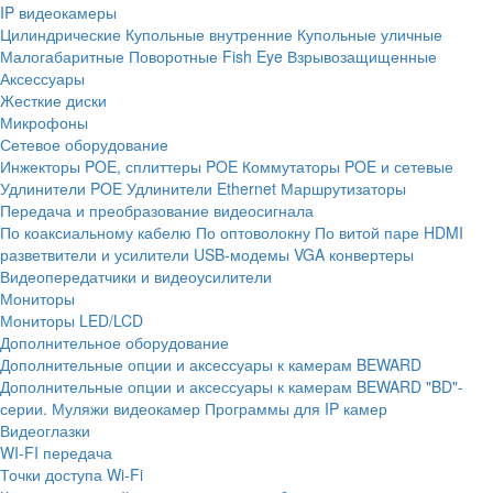
IP видеокамеры
Цилиндрические
Купольные внутренние
Купольные уличные
Малогабаритные
Поворотные
Fish Eye
Взрывозащищенные
Аксессуары
Жесткие диски
Микрофоны
Сетевое оборудование
Инжекторы POE, сплиттеры POE
Коммутаторы POE и сетевые
Удлинители POE
Удлинители Ethernet
Маршрутизаторы
Передача и преобразование видеосигнала
По коаксиальному кабелю
По оптоволокну
По витой паре
HDMI
разветвители и усилители
USB-модемы
VGA конвертеры
Видеопередатчики и видеоусилители
Мониторы
Мониторы LED/LCD
Дополнительное оборудование
Дополнительные опции и аксессуары к камерам BEWARD
Дополнительные опции и аксессуары к камерам BEWARD "BD"-
серии.
Муляжи видеокамер
Программы для IP камер
Видеоглазки
WI-FI передача
Точки доступа Wi-Fi