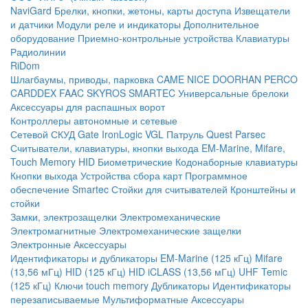
NaviGard
Брелки, кнопки, жетоны, карты доступа
Извещатели
и датчики
Модули реле и индикаторы
Дополнительное
оборудование
Приемно-контрольные устройства
Клавиатуры
Радиолинии
RiDom
Шлагбаумы, приводы, парковка
CAME
NICE
DOORHAN
PERCO
CARDDEX
FAAC
SKYROS
SMARTEC
Универсальные брелоки
Аксессуары для распашных ворот
Контроллеры автономные и сетевые
Сетевой СКУД
Gate
IronLogic
VGL Патруль
Quest
Parsec
Считыватели, клавиатуры, кнопки выхода
EM-Marine, Mifare,
Touch Memory
HID
Биометрические
Кодонаборные клавиатуры
Кнопки выхода
Устройства сбора карт
Программное
обеспечение Smartec
Стойки для считывателей
Кронштейны и
стойки
Замки, электрозащелки
Электромеханические
Электромагнитные
Электромеханические защелки
Электронные
Аксессуары
Идентификаторы и дубликаторы
EM-Marine (125 кГц)
Mifare
(13,56 мГц)
HID (125 кГц)
HID iCLASS (13,56 мГц)
UHF
Temic
(125 кГц)
Ключи touch memory
Дубликаторы
Идентификаторы
перезаписываемые
Мультиформатные
Аксессуары