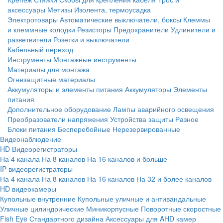
аксессуары
Метизы
Изолента, термоусадка
Электротовары
Автоматические выключатели, боксы
Клеммы
и клеммные колодки
Резисторы
Предохранители
Удлинители и
разветвители
Розетки и выключатели
Кабельный переход
Инструменты
Монтажные инструменты
Материалы для монтажа
Огнезащитные материалы
Аккумуляторы и элементы питания
Аккумуляторы
Элементы
питания
Дополнительное оборудование
Лампы аварийного освещения
Преобразователи напряжения
Устройства защиты
Разное
Блоки питания
Бесперебойные
Нерезервированные
Видеонаблюдение
HD Видеорегистраторы
На 4 канала
На 8 каналов
На 16 каналов и больше
IP видеорегистраторы
На 4 канала
На 8 каналов
На 16 каналов
На 32 и более каналов
HD видеокамеры
Купольные внутренние
Купольные уличные и антивандальные
Уличные цилиндрические
Миникорпусные
Поворотные скоростные
Fish Eye
Стандартного дизайна
Аксессуары для AHD камер