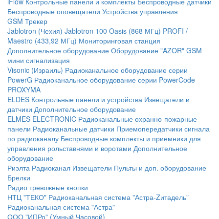
iFlow
Контрольные панели и комплекты
Беспроводные датчики
Беспроводные оповещатели
Устройства управления
GSM Трекер
Jablotron (Чехия)
Jablotron 100
Oasis (868 МГц)
PROFI /
Maestro (433,92 МГц)
Мониторинговая станция
Дополнительное оборудование
Оборудование "AZOR" GSM
мини сигнализация
Visonic (Израиль)
Радиоканальное оборудование серии
PowerG
Радиоканальное оборудование серии PowerCode
PROXYMA
ELDES
Контрольные панели и устройства
Извещатели и
датчики
Дополнительное оборудование
ELMES ELECTRONIC
Радиоканальные охранно-пожарные
панели
Радиоканальные датчики
Приемопередатчики сигнала
по радиоканалу
Беспроводные комплекты и приемники для
управления рольставнями и воротами
Дополнительное
оборудование
Риэлта Радиоканал
Извещатели
Пульты и доп. оборудование
Брелки
Радио тревожные кнопки
НТЦ "ТЕКО"
Радиоканальная система "Астра-Zитадель"
Радиоканальная система "Астра"
ООО "ИПРо" (Умный Часовой)