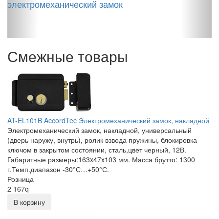
электромеханический замок
з
Смежные товары
AT-EL101B AccordTec Электромеханический замок, накладной
Электромеханический замок, накладной, универсальный
(дверь наружу, внутрь), ролик взвода пружины, блокировка
ключом в закрытом состоянии, сталь,цвет черный, 12В.
Габаритные размеры:163x47x103 мм. Масса брутто: 1300
г.Темп.диапазон -30°С…+50°С.
Розница
2 167
q
В корзину