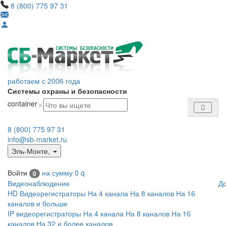
8 (800) 775 97 31
работаем с 2006 года
Системы охраны и безопасности
×
container
8 (800) 775 97 31
info@sb-market.ru
Эль-Монте
,
Войти
на сумму
0
q
0
Видеонаблюдение
Д
HD Видеорегистраторы
На 4 канала
На 8 каналов
На 16
каналов и больше
IP видеорегистраторы
На 4 канала
На 8 каналов
На 16
каналов
На 32 и более каналов