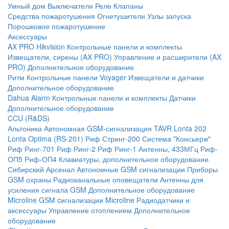
Умный дом
Выключатели
Реле
Клапаны
Средства пожаротушения
Огнетушители
Узлы запуска
Порошковое пожаротушение
Аксессуары
AX PRO Hikvision
Контрольные панели и комплекты
Извещатели, сирены (AX PRO)
Управление и расширители (AX
PRO)
Дополнительное оборудование
Ритм
Контрольные панели
Voyager
Извещатели и датчики
Дополнительное оборудование
Dahua Alarm
Контрольные панели и комплекты
Датчики
Дополнительное оборудование
CCU (R&DS)
Альтоника
Автономная GSM-сигнализация TAVR
Lonta 202
Lonta Optima (RS-201)
Риф Стринг-200
Система "Консьерж"
Риф Ринг-701
Риф Ринг-2
Риф Ринг-1
Антенны, 433МГц
Риф-
ОП5
Риф-ОП4
Клавиатуры, дополнительное оборудование.
Сибирский Арсенал
Автономные GSM сигнализации
Приборы
GSM охраны
Радиоканальные оповещатели
Антенны для
усиления сигнала GSM
Дополнительное оборудование
Microline
GSM cигнализации Microline
Радиодатчики и
аксессуары
Управление отоплением
Дополнительное
оборудование