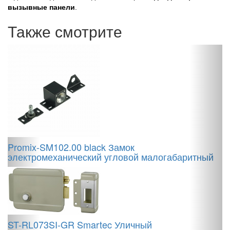
вызывные панели
.
Также смотрите
Promix-SM102.00 black Замок
P
электромеханический угловой малогабаритный
з
ST-RL073SI-GR Smartec Уличный
A