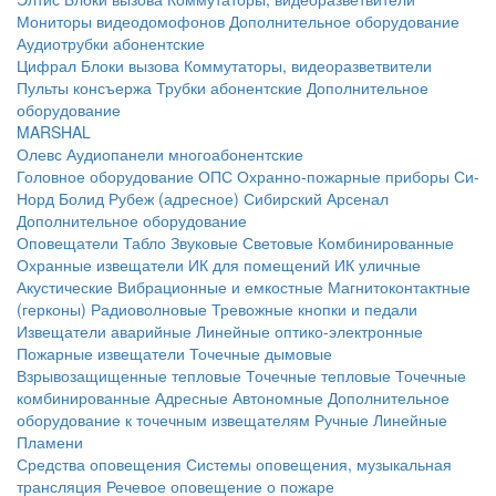
Мониторы видеодомофонов
Дополнительное оборудование
Аудиотрубки абонентские
Цифрал
Блоки вызова
Коммутаторы, видеоразветвители
Пульты консъержа
Трубки абонентские
Дополнительное
оборудование
MARSHAL
Олевс
Аудиопанели многоабонентские
Головное оборудование ОПС
Охранно-пожарные приборы
Си-
Норд
Болид
Рубеж (адресное)
Сибирский Арсенал
Дополнительное оборудование
Оповещатели
Табло
Звуковые
Световые
Комбинированные
Охранные извещатели
ИК для помещений
ИК уличные
Акустические
Вибрационные и емкостные
Магнитоконтактные
(герконы)
Радиоволновые
Тревожные кнопки и педали
Извещатели аварийные
Линейные оптико-электронные
Пожарные извещатели
Точечные дымовые
Взрывозащищенные тепловые
Точечные тепловые
Точечные
комбинированные
Адресные
Автономные
Дополнительное
оборудование к точечным извещателям
Ручные
Линейные
Пламени
Средства оповещения
Системы оповещения, музыкальная
трансляция
Речевое оповещение о пожаре