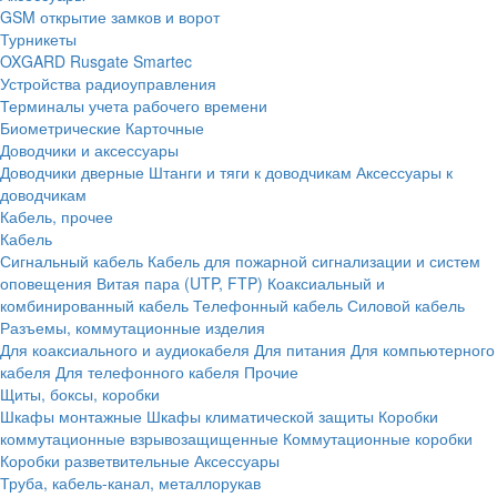
GSM открытие замков и ворот
Турникеты
OXGARD
Rusgate
Smartec
Устройства радиоуправления
Терминалы учета рабочего времени
Биометрические
Карточные
Доводчики и аксессуары
Доводчики дверные
Штанги и тяги к доводчикам
Аксессуары к
доводчикам
Кабель, прочее
Кабель
Сигнальный кабель
Кабель для пожарной сигнализации и систем
оповещения
Витая пара (UTP, FTP)
Коаксиальный и
комбинированный кабель
Телефонный кабель
Силовой кабель
Разъемы, коммутационные изделия
Для коаксиального и аудиокабеля
Для питания
Для компьютерного
кабеля
Для телефонного кабеля
Прочие
Щиты, боксы, коробки
Шкафы монтажные
Шкафы климатической защиты
Коробки
коммутационные взрывозащищенные
Коммутационные коробки
Коробки разветвительные
Аксессуары
Труба, кабель-канал, металлорукав