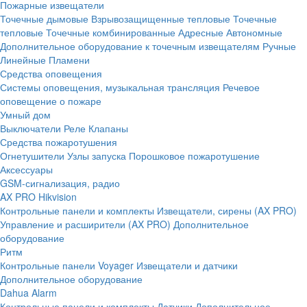
Пожарные извещатели
Точечные дымовые
Взрывозащищенные тепловые
Точечные
тепловые
Точечные комбинированные
Адресные
Автономные
Дополнительное оборудование к точечным извещателям
Ручные
Линейные
Пламени
Средства оповещения
Системы оповещения, музыкальная трансляция
Речевое
оповещение о пожаре
Умный дом
Выключатели
Реле
Клапаны
Средства пожаротушения
Огнетушители
Узлы запуска
Порошковое пожаротушение
Аксессуары
GSM-сигнализация, радио
AX PRO Hikvision
Контрольные панели и комплекты
Извещатели, сирены (AX PRO)
Управление и расширители (AX PRO)
Дополнительное
оборудование
Ритм
Контрольные панели
Voyager
Извещатели и датчики
Дополнительное оборудование
Dahua Alarm
Контрольные панели и комплекты
Датчики
Дополнительное