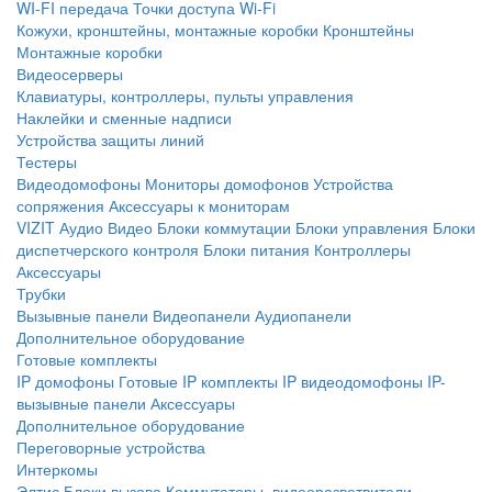
WI-FI передача
Точки доступа Wi-Fi
Кожухи, кронштейны, монтажные коробки
Кронштейны
Монтажные коробки
Видеосерверы
Клавиатуры, контроллеры, пульты управления
Наклейки и сменные надписи
Устройства защиты линий
Тестеры
Видеодомофоны
Мониторы домофонов
Устройства
сопряжения
Аксессуары к мониторам
VIZIT
Аудио
Видео
Блоки коммутации
Блоки управления
Блоки
диспетчерского контроля
Блоки питания
Контроллеры
Аксессуары
Трубки
Вызывные панели
Видеопанели
Аудиопанели
Дополнительное оборудование
Готовые комплекты
IP домофоны
Готовые IP комплекты
IP видеодомофоны
IP-
вызывные панели
Аксессуары
Дополнительное оборудование
Переговорные устройства
Интеркомы
Элтис
Блоки вызова
Коммутаторы, видеоразветвители