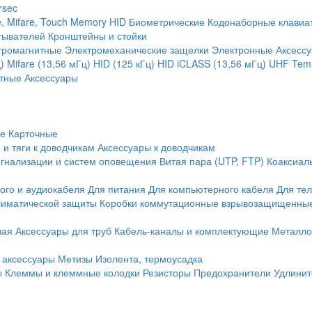
rsec
, Mifare, Touch Memory
HID
Биометрические
Кодонаборные клавиа
тывателей
Кронштейны и стойки
тромагнитные
Электромеханические защелки
Электронные
Аксесс
)
Mifare (13,56 мГц)
HID (125 кГц)
HID iCLASS (13,56 мГц)
UHF
Temi
тные
Аксессуары
ие
Карточные
 и тяги к доводчикам
Аксессуары к доводчикам
игнализации и систем оповещения
Витая пара (UTP, FTP)
Коаксиал
ого и аудиокабеля
Для питания
Для компьютерного кабеля
Для те
иматической защиты
Коробки коммутационные взрывозащищенны
вая
Аксессуары для труб
Кабель-каналы и комплектующие
Металло
 аксессуары
Метизы
Изолента, термоусадка
ы
Клеммы и клеммные колодки
Резисторы
Предохранители
Удлинит