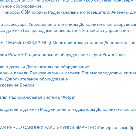
льное оборудование.
и
Приборы GSM охраны
Радиоканальные оповещатели
Антенны дл
 и аксессуары
Управление отоплением
Дополнительное оборудова
ые датчики
Беспроводные оповещатели
Устройства управления
FI / Maestro (433,92 МГц)
Мониторинговая станция
Дополнительно
ерии PowerG
Радиоканальное оборудование серии PowerCode
ли и датчики
Дополнительное оборудование
жарные панели
Радиоканальные датчики
Приемопередатчики сигна
ми
Дополнительное оборудование
рудование
Брелки
ель"
Радиоканальная система "Астра"
вещатели и датчики
Модули реле и индикаторы
Дополнительное об
AN
PERCO
CARDDEX
FAAC
SKYROS
SMARTEC
Универсальные бр