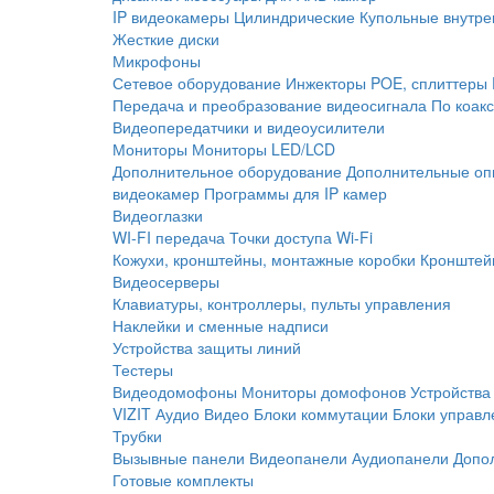
IP видеокамеры
Цилиндрические
Купольные внутре
Жесткие диски
Микрофоны
Сетевое оборудование
Инжекторы POE, сплиттеры
Передача и преобразование видеосигнала
По коак
Видеопередатчики и видеоусилители
Мониторы
Мониторы LED/LCD
Дополнительное оборудование
Дополнительные оп
видеокамер
Программы для IP камер
Видеоглазки
WI-FI передача
Точки доступа Wi-Fi
Кожухи, кронштейны, монтажные коробки
Кронштей
Видеосерверы
Клавиатуры, контроллеры, пульты управления
Наклейки и сменные надписи
Устройства защиты линий
Тестеры
Видеодомофоны
Мониторы домофонов
Устройства
VIZIT
Аудио
Видео
Блоки коммутации
Блоки управл
Трубки
Вызывные панели
Видеопанели
Аудиопанели
Допо
Готовые комплекты