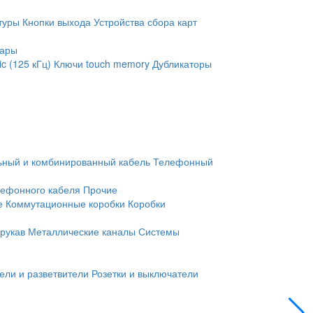
туры
Кнопки выхода
Устройства сбора карт
уары
c (125 кГц)
Ключи touch memory
Дубликаторы
ьный и комбинированный кабель
Телефонный
лефонного кабеля
Прочие
е
Коммутационные коробки
Коробки
рукав
Металлические каналы
Системы
ели и разветвители
Розетки и выключатели