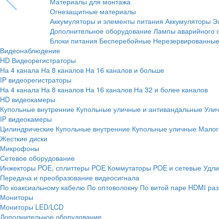
Материалы для монтажа
Огнезащитные материалы
Аккумуляторы и элементы питания
Аккумуляторы
Э
Дополнительное оборудование
Лампы аварийного 
Блоки питания
Бесперебойные
Нерезервированны
Видеонаблюдение
HD Видеорегистраторы
На 4 канала
На 8 каналов
На 16 каналов и больше
IP видеорегистраторы
На 4 канала
На 8 каналов
На 16 каналов
На 32 и более каналов
HD видеокамеры
Купольные внутренние
Купольные уличные и антивандальные
Ули
IP видеокамеры
Цилиндрические
Купольные внутренние
Купольные уличные
Малог
Жесткие диски
Микрофоны
Сетевое оборудование
Инжекторы POE, сплиттеры POE
Коммутаторы POE и сетевые
Удли
Передача и преобразование видеосигнала
По коаксиальному кабелю
По оптоволокну
По витой паре
HDMI раз
Мониторы
Мониторы LED/LCD
Дополнительное оборудование