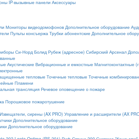
оны
IP-вызывные панели
Аксессуары
ли
Мониторы видеодомофонов
Дополнительное оборудование
Ауд
тели
Пульты консъержа
Трубки абонентские
Дополнительное обор
риборы
Си-Норд
Болид
Рубеж (адресное)
Сибирский Арсенал
Допо
ванные
ные
Акустические
Вибрационные и емкостные
Магнитоконтактные (
лектронные
ащищенные тепловые
Точечные тепловые
Точечные комбинирова
нейные
Пламени
альная трансляция
Речевое оповещение о пожаре
ка
Порошковое пожаротушение
Извещатели, сирены (AX PRO)
Управление и расширители (AX PR
атчики
Дополнительное оборудование
ики
Дополнительное оборудование
nta 202
Lonta Optima (RS-201)
Риф Стринг-200
Система "Консьерж"