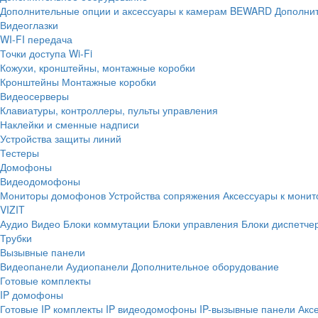
Дополнительные опции и аксессуары к камерам BEWARD
Дополнит
Видеоглазки
WI-FI передача
Точки доступа Wi-Fi
Кожухи, кронштейны, монтажные коробки
Кронштейны
Монтажные коробки
Видеосерверы
Клавиатуры, контроллеры, пульты управления
Наклейки и сменные надписи
Устройства защиты линий
Тестеры
Домофоны
Видеодомофоны
Мониторы домофонов
Устройства сопряжения
Аксессуары к мони
VIZIT
Аудио
Видео
Блоки коммутации
Блоки управления
Блоки диспетче
Трубки
Вызывные панели
Видеопанели
Аудиопанели
Дополнительное оборудование
Готовые комплекты
IP домофоны
Готовые IP комплекты
IP видеодомофоны
IP-вызывные панели
Акс