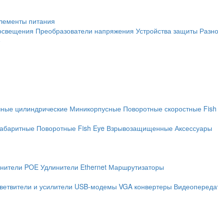
лементы питания
освещения
Преобразователи напряжения
Устройства защиты
Разн
е
чные цилиндрические
Миникорпусные
Поворотные скоростные
Fish
абаритные
Поворотные
Fish Eye
Взрывозащищенные
Аксессуары
нители POE
Удлинители Ethernet
Маршрутизаторы
ветвители и усилители
USB-модемы
VGA конвертеры
Видеопередат