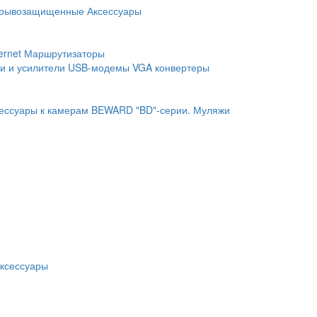
рывозащищенные
Аксессуары
ernet
Маршрутизаторы
и и усилители
USB-модемы
VGA конвертеры
ессуары к камерам BEWARD "BD"-серии.
Муляжи
ксессуары