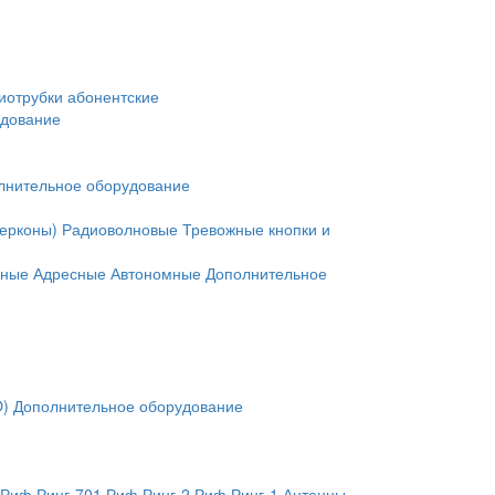
иотрубки абонентские
удование
лнительное оборудование
герконы)
Радиоволновые
Тревожные кнопки и
нные
Адресные
Автономные
Дополнительное
O)
Дополнительное оборудование
Риф Ринг-701
Риф Ринг-2
Риф Ринг-1
Антенны,