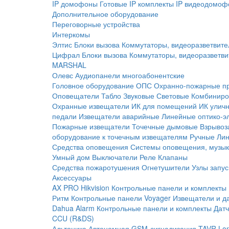
IP домофоны
Готовые IP комплекты
IP видеодомоф
Дополнительное оборудование
Переговорные устройства
Интеркомы
Элтис
Блоки вызова
Коммутаторы, видеоразветвите
Цифрал
Блоки вызова
Коммутаторы, видеоразветви
MARSHAL
Олевс
Аудиопанели многоабонентские
Головное оборудование ОПС
Охранно-пожарные п
Оповещатели
Табло
Звуковые
Световые
Комбиниро
Охранные извещатели
ИК для помещений
ИК улич
педали
Извещатели аварийные
Линейные оптико-э
Пожарные извещатели
Точечные дымовые
Взрывоз
оборудование к точечным извещателям
Ручные
Ли
Средства оповещения
Системы оповещения, музык
Умный дом
Выключатели
Реле
Клапаны
Средства пожаротушения
Огнетушители
Узлы запус
Аксессуары
AX PRO Hikvision
Контрольные панели и комплекты
Ритм
Контрольные панели
Voyager
Извещатели и д
Dahua Alarm
Контрольные панели и комплекты
Датч
CCU (R&DS)
Альтоника
Автономная GSM-сигнализация TAVR
Lo