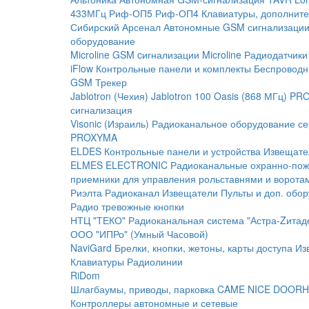
433МГц
Риф-ОП5
Риф-ОП4
Клавиатуры, дополните
Сибирский Арсенал
Автономные GSM сигнализаци
оборудование
Microline
GSM cигнализации Microline
Радиодатчики
iFlow
Контрольные панели и комплекты
Беспроводн
GSM Трекер
Jablotron (Чехия)
Jablotron 100
Oasis (868 МГц)
PRO
сигнализация
Visonic (Израиль)
Радиоканальное оборудование с
PROXYMA
ELDES
Контрольные панели и устройства
Извещате
ELMES ELECTRONIC
Радиоканальные охранно-по
приемники для управления рольставнями и ворота
Риэлта Радиоканал
Извещатели
Пульты и доп. обо
Радио тревожные кнопки
НТЦ "ТЕКО"
Радиоканальная система "Астра-Zитад
ООО "ИПРо" (Умный Часовой)
NaviGard
Брелки, кнопки, жетоны, карты доступа
Из
Клавиатуры
Радиолинии
RiDom
Шлагбаумы, приводы, парковка
CAME
NICE
DOORH
Контроллеры автономные и сетевые