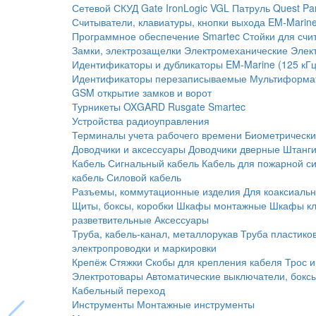
Сетевой СКУД
Gate
IronLogic
VGL Патруль
Quest
Pa
Считыватели, клавиатуры, кнопки выхода
EM-Marine
Программное обеспечение Smartec
Стойки для счи
Замки, электрозащелки
Электромеханические
Элек
Идентификаторы и дубликаторы
EM-Marine (125 кГц
Идентификаторы перезаписываемые
Мультиформа
GSM открытие замков и ворот
Турникеты
OXGARD
Rusgate
Smartec
Устройства радиоуправления
Терминалы учета рабочего времени
Биометрическ
Доводчики и аксессуары
Доводчики дверные
Штанги
Кабель
Сигнальный кабель
Кабель для пожарной с
кабель
Силовой кабель
Разъемы, коммутационные изделия
Для коаксиальн
Щиты, боксы, коробки
Шкафы монтажные
Шкафы кл
разветвительные
Аксессуары
Труба, кабель-канал, металлорукав
Труба пластико
электропроводки и маркировки
Крепёж
Стяжки
Скобы для крепления кабеля
Трос и
Электротовары
Автоматические выключатели, бокс
Кабельный переход
Инструменты
Монтажные инструменты