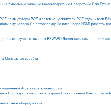
нние
Купольные уличные
Малогабаритные
Поворотные
Fish Eye
Вз
 POE
Коммутаторы POE и сетевые
Удлинители POE
Удлинители Eth
сиальному кабелю
По оптоволокну
По витой паре
HDMI разветвител
ции и аксессуары к камерам BEWARD
Дополнительные опции и акс
ны
Монтажные коробки
 сопряжения
Аксессуары к мониторам
ения
Блоки диспетчерского контроля
Блоки питания
Контроллеры
А
лнительное оборудование