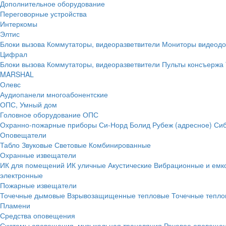
Дополнительное оборудование
Переговорные устройства
Интеркомы
Элтис
Блоки вызова
Коммутаторы, видеоразветвители
Мониторы видеод
Цифрал
Блоки вызова
Коммутаторы, видеоразветвители
Пульты консъержа
MARSHAL
Олевс
Аудиопанели многоабонентские
ОПС, Умный дом
Головное оборудование ОПС
Охранно-пожарные приборы
Си-Норд
Болид
Рубеж (адресное)
Сиб
Оповещатели
Табло
Звуковые
Световые
Комбинированные
Охранные извещатели
ИК для помещений
ИК уличные
Акустические
Вибрационные и емк
электронные
Пожарные извещатели
Точечные дымовые
Взрывозащищенные тепловые
Точечные тепло
Пламени
Средства оповещения
Системы оповещения, музыкальная трансляция
Речевое оповещен