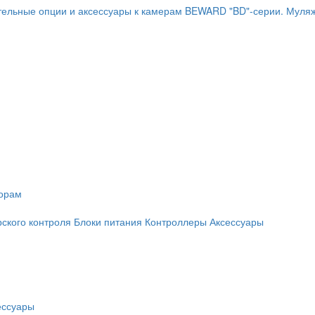
ельные опции и аксессуары к камерам BEWARD "BD"-серии.
Муляж
торам
рского контроля
Блоки питания
Контроллеры
Аксессуары
ессуары