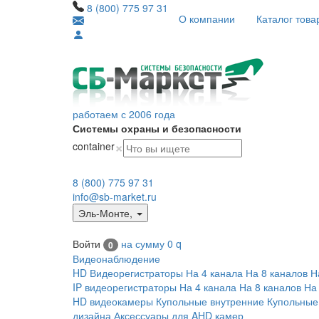
8 (800) 775 97 31
О компании
Каталог това
работаем с 2006 года
Системы охраны и безопасности
×
container
8 (800) 775 97 31
info@sb-market.ru
Эль-Монте
,
Войти
на сумму
0
q
0
Видеонаблюдение
HD Видеорегистраторы
На 4 канала
На 8 каналов
Н
IP видеорегистраторы
На 4 канала
На 8 каналов
На
HD видеокамеры
Купольные внутренние
Купольные
дизайна
Аксессуары для AHD камер