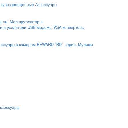
рывозащищенные
Аксессуары
ernet
Маршрутизаторы
и и усилители
USB-модемы
VGA конвертеры
ессуары к камерам BEWARD "BD"-серии.
Муляжи
ксессуары