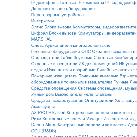
IP домофоны
Готовые IP комплекты
IP видеодомоф
Дополнительное оборудование
Переговорные устройства
Интеркомы
Элтис
Блоки вызова
Коммутаторы, видеоразветвите
Цифрал
Блоки вызова
Коммутаторы, видеоразветви
MARSHAL
Олевс
Аудиопанели многоабонентские
Головное оборудование ОПС
Охранно-пожарные п
Оповещатели
Табло
Звуковые
Световые
Комбиниро
Охранные извещатели
ИК для помещений
ИК улич
педали
Извещатели аварийные
Линейные оптико-э
Пожарные извещатели
Точечные дымовые
Взрывоз
оборудование к точечным извещателям
Ручные
Ли
Средства оповещения
Системы оповещения, музык
Умный дом
Выключатели
Реле
Клапаны
Средства пожаротушения
Огнетушители
Узлы запус
Аксессуары
AX PRO Hikvision
Контрольные панели и комплекты
Ритм
Контрольные панели
Voyager
Извещатели и д
Dahua Alarm
Контрольные панели и комплекты
Датч
CCU (R&DS)
Альтоника
Автономная GSM-сигнализация TAVR
Lo