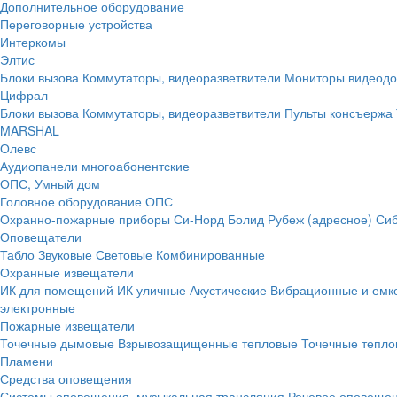
Дополнительное оборудование
Переговорные устройства
Интеркомы
Элтис
Блоки вызова
Коммутаторы, видеоразветвители
Мониторы видеод
Цифрал
Блоки вызова
Коммутаторы, видеоразветвители
Пульты консъержа
MARSHAL
Олевс
Аудиопанели многоабонентские
ОПС, Умный дом
Головное оборудование ОПС
Охранно-пожарные приборы
Си-Норд
Болид
Рубеж (адресное)
Сиб
Оповещатели
Табло
Звуковые
Световые
Комбинированные
Охранные извещатели
ИК для помещений
ИК уличные
Акустические
Вибрационные и емк
электронные
Пожарные извещатели
Точечные дымовые
Взрывозащищенные тепловые
Точечные тепло
Пламени
Средства оповещения
Системы оповещения, музыкальная трансляция
Речевое оповещен