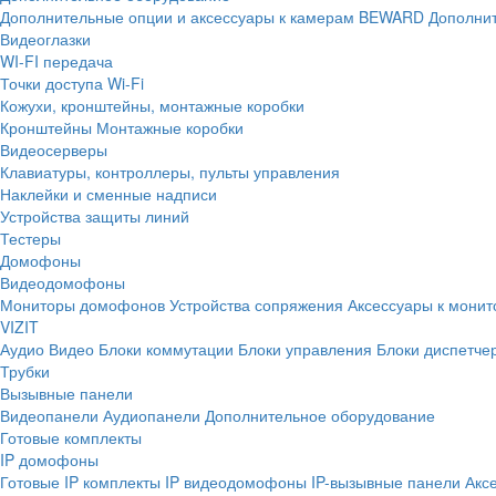
Дополнительные опции и аксессуары к камерам BEWARD
Дополнит
Видеоглазки
WI-FI передача
Точки доступа Wi-Fi
Кожухи, кронштейны, монтажные коробки
Кронштейны
Монтажные коробки
Видеосерверы
Клавиатуры, контроллеры, пульты управления
Наклейки и сменные надписи
Устройства защиты линий
Тестеры
Домофоны
Видеодомофоны
Мониторы домофонов
Устройства сопряжения
Аксессуары к мони
VIZIT
Аудио
Видео
Блоки коммутации
Блоки управления
Блоки диспетче
Трубки
Вызывные панели
Видеопанели
Аудиопанели
Дополнительное оборудование
Готовые комплекты
IP домофоны
Готовые IP комплекты
IP видеодомофоны
IP-вызывные панели
Акс