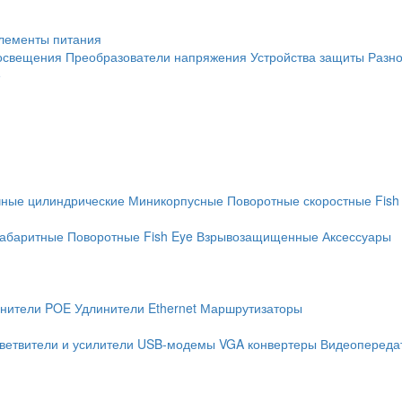
лементы питания
освещения
Преобразователи напряжения
Устройства защиты
Разн
е
чные цилиндрические
Миникорпусные
Поворотные скоростные
Fish
абаритные
Поворотные
Fish Eye
Взрывозащищенные
Аксессуары
нители POE
Удлинители Ethernet
Маршрутизаторы
ветвители и усилители
USB-модемы
VGA конвертеры
Видеопередат