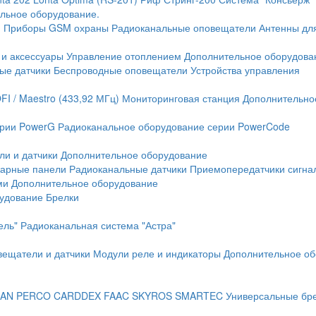
льное оборудование.
и
Приборы GSM охраны
Радиоканальные оповещатели
Антенны дл
 и аксессуары
Управление отоплением
Дополнительное оборудова
ые датчики
Беспроводные оповещатели
Устройства управления
FI / Maestro (433,92 МГц)
Мониторинговая станция
Дополнительно
ерии PowerG
Радиоканальное оборудование серии PowerCode
ли и датчики
Дополнительное оборудование
жарные панели
Радиоканальные датчики
Приемопередатчики сигна
ми
Дополнительное оборудование
рудование
Брелки
ель"
Радиоканальная система "Астра"
вещатели и датчики
Модули реле и индикаторы
Дополнительное об
AN
PERCO
CARDDEX
FAAC
SKYROS
SMARTEC
Универсальные бр