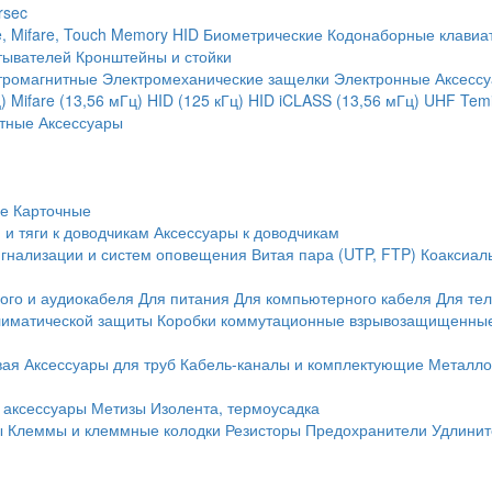
rsec
, Mifare, Touch Memory
HID
Биометрические
Кодонаборные клавиа
тывателей
Кронштейны и стойки
тромагнитные
Электромеханические защелки
Электронные
Аксесс
)
Mifare (13,56 мГц)
HID (125 кГц)
HID iCLASS (13,56 мГц)
UHF
Temi
тные
Аксессуары
ие
Карточные
 и тяги к доводчикам
Аксессуары к доводчикам
игнализации и систем оповещения
Витая пара (UTP, FTP)
Коаксиал
ого и аудиокабеля
Для питания
Для компьютерного кабеля
Для те
иматической защиты
Коробки коммутационные взрывозащищенны
вая
Аксессуары для труб
Кабель-каналы и комплектующие
Металло
 аксессуары
Метизы
Изолента, термоусадка
ы
Клеммы и клеммные колодки
Резисторы
Предохранители
Удлинит