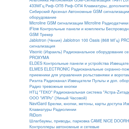
433МГц
Риф-ОП5
Риф-ОП4
Клавиатуры, дополните
Сибирский Арсенал
Автономные GSM сигнализаци
оборудование
Microline
GSM cигнализации Microline
Радиодатчики
iFlow
Контрольные панели и комплекты
Беспроводн
GSM Трекер
Jablotron (Чехия)
Jablotron 100
Oasis (868 МГц)
PRO
сигнализация
Visonic (Израиль)
Радиоканальное оборудование с
PROXYMA
ELDES
Контрольные панели и устройства
Извещате
ELMES ELECTRONIC
Радиоканальные охранно-по
приемники для управления рольставнями и ворота
Риэлта Радиоканал
Извещатели
Пульты и доп. обо
Радио тревожные кнопки
НТЦ "ТЕКО"
Радиоканальная система "Астра-Zитад
ООО "ИПРо" (Умный Часовой)
NaviGard
Брелки, кнопки, жетоны, карты доступа
Из
Клавиатуры
Радиолинии
RiDom
Шлагбаумы, приводы, парковка
CAME
NICE
DOORH
Контроллеры автономные и сетевые