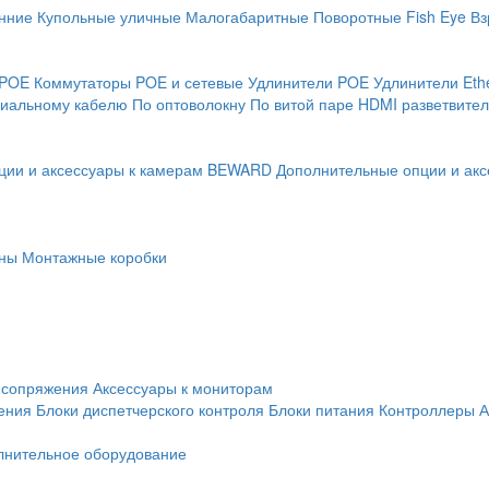
нние
Купольные уличные
Малогабаритные
Поворотные
Fish Eye
Вз
 POE
Коммутаторы POE и сетевые
Удлинители POE
Удлинители Eth
сиальному кабелю
По оптоволокну
По витой паре
HDMI разветвител
ции и аксессуары к камерам BEWARD
Дополнительные опции и акс
ны
Монтажные коробки
 сопряжения
Аксессуары к мониторам
ения
Блоки диспетчерского контроля
Блоки питания
Контроллеры
А
лнительное оборудование