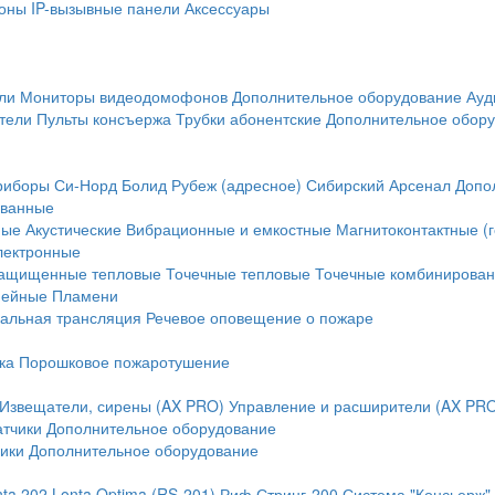
оны
IP-вызывные панели
Аксессуары
ли
Мониторы видеодомофонов
Дополнительное оборудование
Ауд
тели
Пульты консъержа
Трубки абонентские
Дополнительное обор
риборы
Си-Норд
Болид
Рубеж (адресное)
Сибирский Арсенал
Допо
ванные
ные
Акустические
Вибрационные и емкостные
Магнитоконтактные (
лектронные
ащищенные тепловые
Точечные тепловые
Точечные комбинирова
нейные
Пламени
альная трансляция
Речевое оповещение о пожаре
ка
Порошковое пожаротушение
Извещатели, сирены (AX PRO)
Управление и расширители (AX PR
атчики
Дополнительное оборудование
ики
Дополнительное оборудование
nta 202
Lonta Optima (RS-201)
Риф Стринг-200
Система "Консьерж"