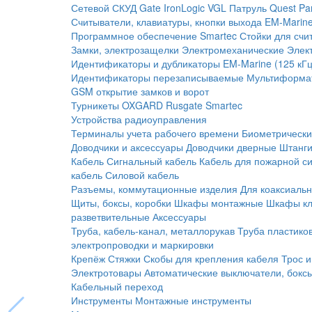
Сетевой СКУД
Gate
IronLogic
VGL Патруль
Quest
Pa
Считыватели, клавиатуры, кнопки выхода
EM-Marine
Программное обеспечение Smartec
Стойки для счи
Замки, электрозащелки
Электромеханические
Элек
Идентификаторы и дубликаторы
EM-Marine (125 кГц
Идентификаторы перезаписываемые
Мультиформа
GSM открытие замков и ворот
Турникеты
OXGARD
Rusgate
Smartec
Устройства радиоуправления
Терминалы учета рабочего времени
Биометрическ
Доводчики и аксессуары
Доводчики дверные
Штанги
Кабель
Сигнальный кабель
Кабель для пожарной с
кабель
Силовой кабель
Разъемы, коммутационные изделия
Для коаксиальн
Щиты, боксы, коробки
Шкафы монтажные
Шкафы кл
разветвительные
Аксессуары
Труба, кабель-канал, металлорукав
Труба пластико
электропроводки и маркировки
Крепёж
Стяжки
Скобы для крепления кабеля
Трос и
Электротовары
Автоматические выключатели, бокс
Кабельный переход
Инструменты
Монтажные инструменты