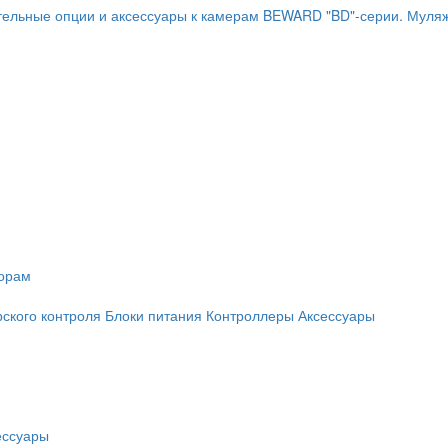
ельные опции и аксессуары к камерам BEWARD "BD"-серии.
Муляж
торам
рского контроля
Блоки питания
Контроллеры
Аксессуары
ессуары