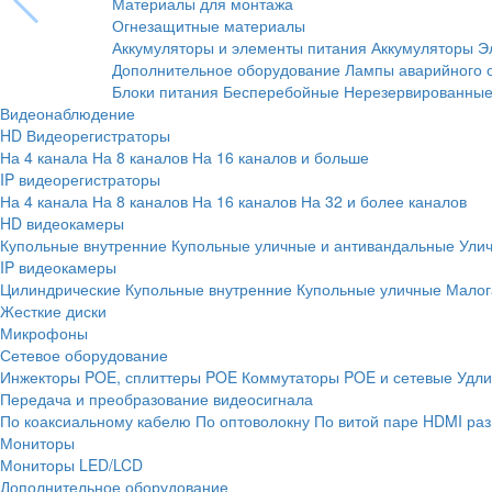
Материалы для монтажа
Огнезащитные материалы
Аккумуляторы и элементы питания
Аккумуляторы
Э
Дополнительное оборудование
Лампы аварийного 
Блоки питания
Бесперебойные
Нерезервированны
Видеонаблюдение
HD Видеорегистраторы
На 4 канала
На 8 каналов
На 16 каналов и больше
IP видеорегистраторы
На 4 канала
На 8 каналов
На 16 каналов
На 32 и более каналов
HD видеокамеры
Купольные внутренние
Купольные уличные и антивандальные
Ули
IP видеокамеры
Цилиндрические
Купольные внутренние
Купольные уличные
Малог
Жесткие диски
Микрофоны
Сетевое оборудование
Инжекторы POE, сплиттеры POE
Коммутаторы POE и сетевые
Удли
Передача и преобразование видеосигнала
По коаксиальному кабелю
По оптоволокну
По витой паре
HDMI раз
Мониторы
Мониторы LED/LCD
Дополнительное оборудование