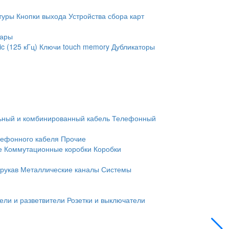
туры
Кнопки выхода
Устройства сбора карт
уары
c (125 кГц)
Ключи touch memory
Дубликаторы
ьный и комбинированный кабель
Телефонный
лефонного кабеля
Прочие
е
Коммутационные коробки
Коробки
рукав
Металлические каналы
Системы
ели и разветвители
Розетки и выключатели