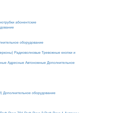
иотрубки абонентские
удование
лнительное оборудование
герконы)
Радиоволновые
Тревожные кнопки и
нные
Адресные
Автономные
Дополнительное
O)
Дополнительное оборудование
Риф Ринг-701
Риф Ринг-2
Риф Ринг-1
Антенны,