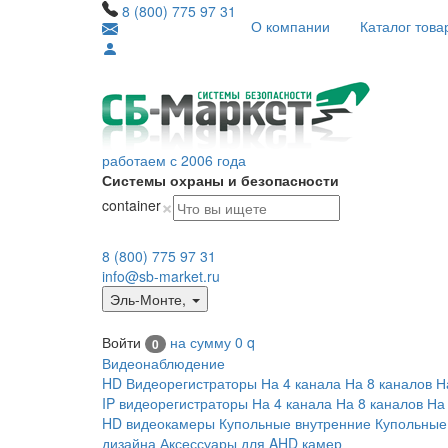
8 (800) 775 97 31
О компании
Каталог това
работаем с 2006 года
Системы охраны и безопасности
×
container
8 (800) 775 97 31
info@sb-market.ru
Эль-Монте
,
Войти
на сумму
0
q
0
Видеонаблюдение
HD Видеорегистраторы
На 4 канала
На 8 каналов
Н
IP видеорегистраторы
На 4 канала
На 8 каналов
На
HD видеокамеры
Купольные внутренние
Купольные
дизайна
Аксессуары для AHD камер