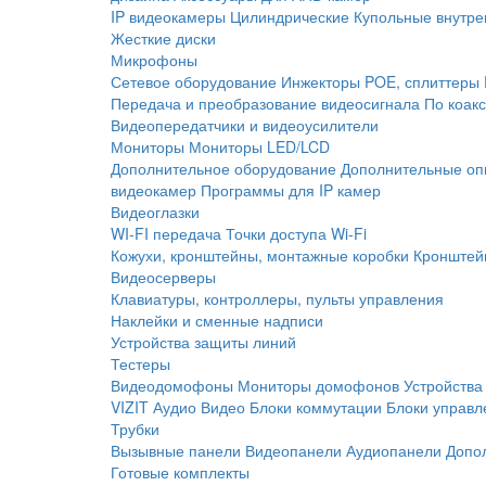
IP видеокамеры
Цилиндрические
Купольные внутре
Жесткие диски
Микрофоны
Сетевое оборудование
Инжекторы POE, сплиттеры
Передача и преобразование видеосигнала
По коак
Видеопередатчики и видеоусилители
Мониторы
Мониторы LED/LCD
Дополнительное оборудование
Дополнительные оп
видеокамер
Программы для IP камер
Видеоглазки
WI-FI передача
Точки доступа Wi-Fi
Кожухи, кронштейны, монтажные коробки
Кронштей
Видеосерверы
Клавиатуры, контроллеры, пульты управления
Наклейки и сменные надписи
Устройства защиты линий
Тестеры
Видеодомофоны
Мониторы домофонов
Устройства
VIZIT
Аудио
Видео
Блоки коммутации
Блоки управл
Трубки
Вызывные панели
Видеопанели
Аудиопанели
Допо
Готовые комплекты