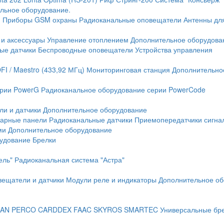
льное оборудование.
и
Приборы GSM охраны
Радиоканальные оповещатели
Антенны дл
 и аксессуары
Управление отоплением
Дополнительное оборудова
ые датчики
Беспроводные оповещатели
Устройства управления
FI / Maestro (433,92 МГц)
Мониторинговая станция
Дополнительно
ерии PowerG
Радиоканальное оборудование серии PowerCode
ли и датчики
Дополнительное оборудование
жарные панели
Радиоканальные датчики
Приемопередатчики сигна
ми
Дополнительное оборудование
рудование
Брелки
ель"
Радиоканальная система "Астра"
вещатели и датчики
Модули реле и индикаторы
Дополнительное об
AN
PERCO
CARDDEX
FAAC
SKYROS
SMARTEC
Универсальные бр