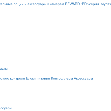
ельные опции и аксессуары к камерам BEWARD "BD"-серии.
Муляж
торам
рского контроля
Блоки питания
Контроллеры
Аксессуары
ессуары