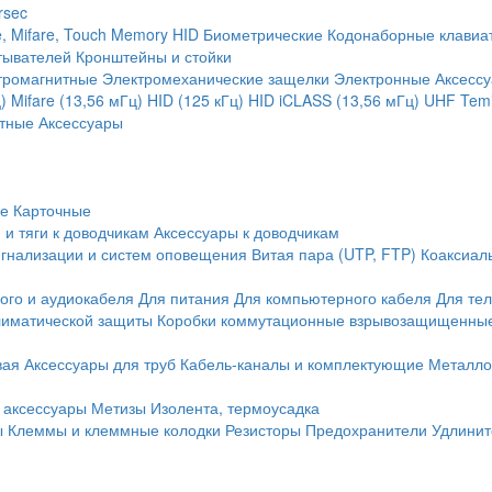
rsec
, Mifare, Touch Memory
HID
Биометрические
Кодонаборные клавиа
тывателей
Кронштейны и стойки
тромагнитные
Электромеханические защелки
Электронные
Аксесс
)
Mifare (13,56 мГц)
HID (125 кГц)
HID iCLASS (13,56 мГц)
UHF
Temi
тные
Аксессуары
ие
Карточные
 и тяги к доводчикам
Аксессуары к доводчикам
игнализации и систем оповещения
Витая пара (UTP, FTP)
Коаксиал
ого и аудиокабеля
Для питания
Для компьютерного кабеля
Для те
иматической защиты
Коробки коммутационные взрывозащищенны
вая
Аксессуары для труб
Кабель-каналы и комплектующие
Металло
 аксессуары
Метизы
Изолента, термоусадка
ы
Клеммы и клеммные колодки
Резисторы
Предохранители
Удлинит