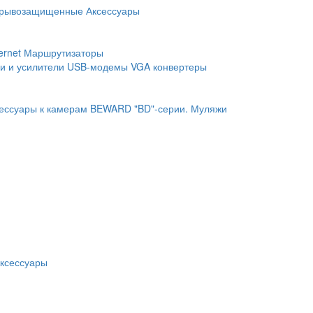
рывозащищенные
Аксессуары
ernet
Маршрутизаторы
и и усилители
USB-модемы
VGA конвертеры
ессуары к камерам BEWARD "BD"-серии.
Муляжи
ксессуары