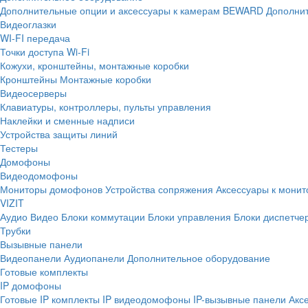
Дополнительные опции и аксессуары к камерам BEWARD
Дополнит
Видеоглазки
WI-FI передача
Точки доступа Wi-Fi
Кожухи, кронштейны, монтажные коробки
Кронштейны
Монтажные коробки
Видеосерверы
Клавиатуры, контроллеры, пульты управления
Наклейки и сменные надписи
Устройства защиты линий
Тестеры
Домофоны
Видеодомофоны
Мониторы домофонов
Устройства сопряжения
Аксессуары к мони
VIZIT
Аудио
Видео
Блоки коммутации
Блоки управления
Блоки диспетче
Трубки
Вызывные панели
Видеопанели
Аудиопанели
Дополнительное оборудование
Готовые комплекты
IP домофоны
Готовые IP комплекты
IP видеодомофоны
IP-вызывные панели
Акс