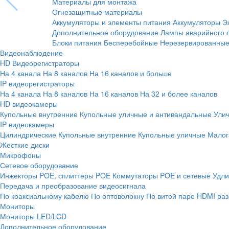
Материалы для монтажа
Огнезащитные материалы
Аккумуляторы и элементы питания
Аккумуляторы
Э
Дополнительное оборудование
Лампы аварийного 
Блоки питания
Бесперебойные
Нерезервированны
Видеонаблюдение
HD Видеорегистраторы
На 4 канала
На 8 каналов
На 16 каналов и больше
IP видеорегистраторы
На 4 канала
На 8 каналов
На 16 каналов
На 32 и более каналов
HD видеокамеры
Купольные внутренние
Купольные уличные и антивандальные
Ули
IP видеокамеры
Цилиндрические
Купольные внутренние
Купольные уличные
Малог
Жесткие диски
Микрофоны
Сетевое оборудование
Инжекторы POE, сплиттеры POE
Коммутаторы POE и сетевые
Удли
Передача и преобразование видеосигнала
По коаксиальному кабелю
По оптоволокну
По витой паре
HDMI раз
Мониторы
Мониторы LED/LCD
Дополнительное оборудование