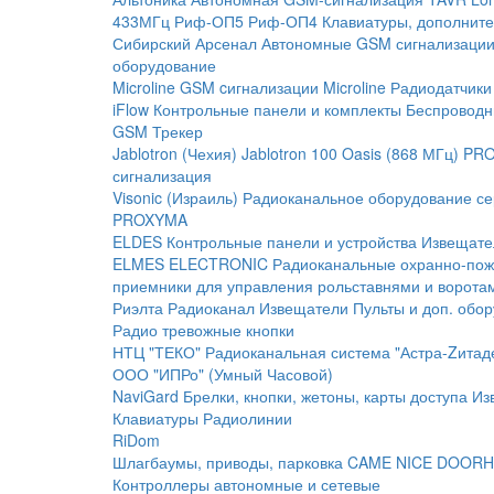
433МГц
Риф-ОП5
Риф-ОП4
Клавиатуры, дополните
Сибирский Арсенал
Автономные GSM сигнализаци
оборудование
Microline
GSM cигнализации Microline
Радиодатчики
iFlow
Контрольные панели и комплекты
Беспроводн
GSM Трекер
Jablotron (Чехия)
Jablotron 100
Oasis (868 МГц)
PRO
сигнализация
Visonic (Израиль)
Радиоканальное оборудование с
PROXYMA
ELDES
Контрольные панели и устройства
Извещате
ELMES ELECTRONIC
Радиоканальные охранно-по
приемники для управления рольставнями и ворота
Риэлта Радиоканал
Извещатели
Пульты и доп. обо
Радио тревожные кнопки
НТЦ "ТЕКО"
Радиоканальная система "Астра-Zитад
ООО "ИПРо" (Умный Часовой)
NaviGard
Брелки, кнопки, жетоны, карты доступа
Из
Клавиатуры
Радиолинии
RiDom
Шлагбаумы, приводы, парковка
CAME
NICE
DOORH
Контроллеры автономные и сетевые