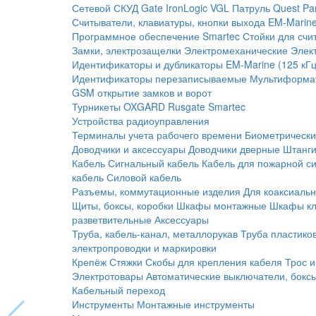
Сетевой СКУД
Gate
IronLogic
VGL Патруль
Quest
Pa
Считыватели, клавиатуры, кнопки выхода
EM-Marine
Программное обеспечение Smartec
Стойки для счи
Замки, электрозащелки
Электромеханические
Элек
Идентификаторы и дубликаторы
EM-Marine (125 кГц
Идентификаторы перезаписываемые
Мультиформа
GSM открытие замков и ворот
Турникеты
OXGARD
Rusgate
Smartec
Устройства радиоуправления
Терминалы учета рабочего времени
Биометрическ
Доводчики и аксессуары
Доводчики дверные
Штанги
Кабель
Сигнальный кабель
Кабель для пожарной с
кабель
Силовой кабель
Разъемы, коммутационные изделия
Для коаксиальн
Щиты, боксы, коробки
Шкафы монтажные
Шкафы кл
разветвительные
Аксессуары
Труба, кабель-канал, металлорукав
Труба пластико
электропроводки и маркировки
Крепёж
Стяжки
Скобы для крепления кабеля
Трос и
Электротовары
Автоматические выключатели, бокс
Кабельный переход
Инструменты
Монтажные инструменты