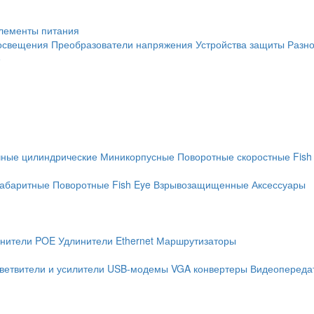
лементы питания
освещения
Преобразователи напряжения
Устройства защиты
Разн
е
чные цилиндрические
Миникорпусные
Поворотные скоростные
Fish
абаритные
Поворотные
Fish Eye
Взрывозащищенные
Аксессуары
нители POE
Удлинители Ethernet
Маршрутизаторы
ветвители и усилители
USB-модемы
VGA конвертеры
Видеопередат