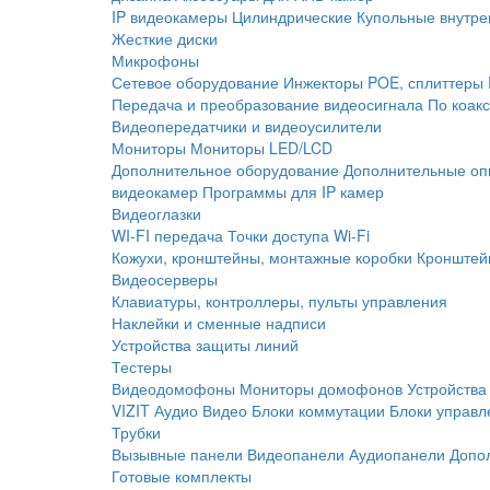
IP видеокамеры
Цилиндрические
Купольные внутре
Жесткие диски
Микрофоны
Сетевое оборудование
Инжекторы POE, сплиттеры
Передача и преобразование видеосигнала
По коак
Видеопередатчики и видеоусилители
Мониторы
Мониторы LED/LCD
Дополнительное оборудование
Дополнительные оп
видеокамер
Программы для IP камер
Видеоглазки
WI-FI передача
Точки доступа Wi-Fi
Кожухи, кронштейны, монтажные коробки
Кронштей
Видеосерверы
Клавиатуры, контроллеры, пульты управления
Наклейки и сменные надписи
Устройства защиты линий
Тестеры
Видеодомофоны
Мониторы домофонов
Устройства
VIZIT
Аудио
Видео
Блоки коммутации
Блоки управл
Трубки
Вызывные панели
Видеопанели
Аудиопанели
Допо
Готовые комплекты