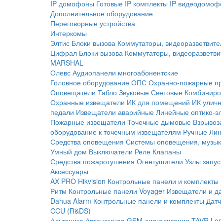
IP домофоны
Готовые IP комплекты
IP видеодомоф
Дополнительное оборудование
Переговорные устройства
Интеркомы
Элтис
Блоки вызова
Коммутаторы, видеоразветвите
Цифрал
Блоки вызова
Коммутаторы, видеоразветви
MARSHAL
Олевс
Аудиопанели многоабонентские
Головное оборудование ОПС
Охранно-пожарные п
Оповещатели
Табло
Звуковые
Световые
Комбиниро
Охранные извещатели
ИК для помещений
ИК улич
педали
Извещатели аварийные
Линейные оптико-э
Пожарные извещатели
Точечные дымовые
Взрывоз
оборудование к точечным извещателям
Ручные
Ли
Средства оповещения
Системы оповещения, музык
Умный дом
Выключатели
Реле
Клапаны
Средства пожаротушения
Огнетушители
Узлы запус
Аксессуары
AX PRO Hikvision
Контрольные панели и комплекты
Ритм
Контрольные панели
Voyager
Извещатели и д
Dahua Alarm
Контрольные панели и комплекты
Датч
CCU (R&DS)
Альтоника
Автономная GSM-сигнализация TAVR
Lo