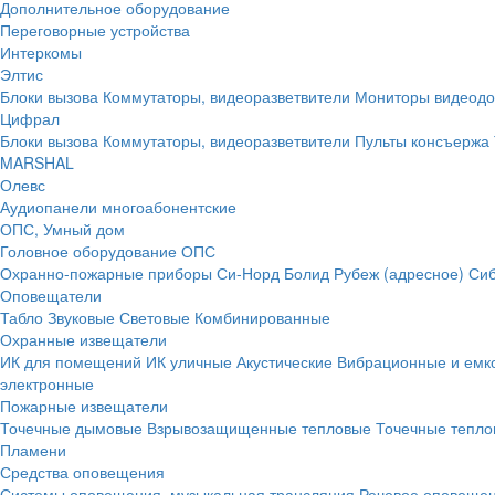
Дополнительное оборудование
Переговорные устройства
Интеркомы
Элтис
Блоки вызова
Коммутаторы, видеоразветвители
Мониторы видеод
Цифрал
Блоки вызова
Коммутаторы, видеоразветвители
Пульты консъержа
MARSHAL
Олевс
Аудиопанели многоабонентские
ОПС, Умный дом
Головное оборудование ОПС
Охранно-пожарные приборы
Си-Норд
Болид
Рубеж (адресное)
Сиб
Оповещатели
Табло
Звуковые
Световые
Комбинированные
Охранные извещатели
ИК для помещений
ИК уличные
Акустические
Вибрационные и емк
электронные
Пожарные извещатели
Точечные дымовые
Взрывозащищенные тепловые
Точечные тепло
Пламени
Средства оповещения
Системы оповещения, музыкальная трансляция
Речевое оповещен