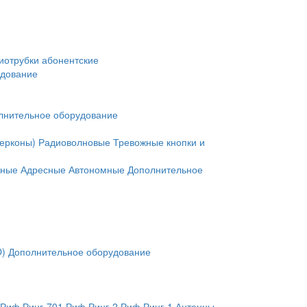
иотрубки абонентские
удование
лнительное оборудование
герконы)
Радиоволновые
Тревожные кнопки и
нные
Адресные
Автономные
Дополнительное
O)
Дополнительное оборудование
Риф Ринг-701
Риф Ринг-2
Риф Ринг-1
Антенны,