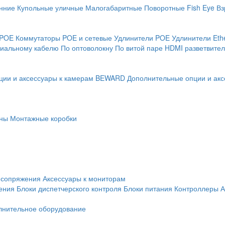
нние
Купольные уличные
Малогабаритные
Поворотные
Fish Eye
Вз
 POE
Коммутаторы POE и сетевые
Удлинители POE
Удлинители Eth
сиальному кабелю
По оптоволокну
По витой паре
HDMI разветвител
ции и аксессуары к камерам BEWARD
Дополнительные опции и акс
ны
Монтажные коробки
 сопряжения
Аксессуары к мониторам
ения
Блоки диспетчерского контроля
Блоки питания
Контроллеры
А
лнительное оборудование