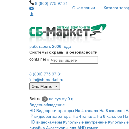
8 (800) 775 97 31
О компании
Каталог това
работаем с 2006 года
Системы охраны и безопасности
×
container
8 (800) 775 97 31
info@sb-market.ru
Эль-Монте
,
Войти
на сумму
0
q
0
Видеонаблюдение
HD Видеорегистраторы
На 4 канала
На 8 каналов
Н
IP видеорегистраторы
На 4 канала
На 8 каналов
На
HD видеокамеры
Купольные внутренние
Купольные
дизайна
Аксессуары для AHD камер