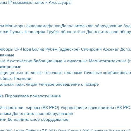
оны
IP-вызывные панели
Аксессуары
ли
Мониторы видеодомофонов
Дополнительное оборудование
Ауд
тели
Пульты консъержа
Трубки абонентские
Дополнительное обор
риборы
Си-Норд
Болид
Рубеж (адресное)
Сибирский Арсенал
Допо
ванные
ные
Акустические
Вибрационные и емкостные
Магнитоконтактные (
лектронные
ащищенные тепловые
Точечные тепловые
Точечные комбинирова
нейные
Пламени
альная трансляция
Речевое оповещение о пожаре
ка
Порошковое пожаротушение
Извещатели, сирены (AX PRO)
Управление и расширители (AX PR
атчики
Дополнительное оборудование
ики
Дополнительное оборудование
nta 202
Lonta Optima (RS-201)
Риф Стринг-200
Система "Консьерж"