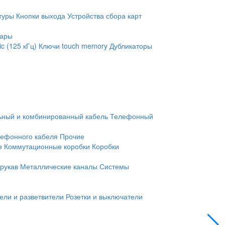
туры
Кнопки выхода
Устройства сбора карт
уары
c (125 кГц)
Ключи touch memory
Дубликаторы
ьный и комбинированный кабель
Телефонный
лефонного кабеля
Прочие
е
Коммутационные коробки
Коробки
рукав
Металлические каналы
Системы
ели и разветвители
Розетки и выключатели