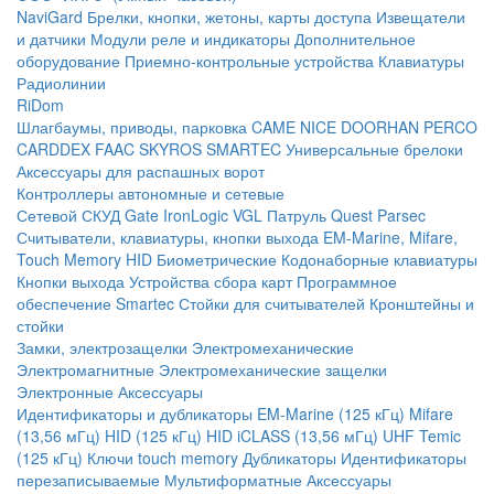
NaviGard
Брелки, кнопки, жетоны, карты доступа
Извещатели
и датчики
Модули реле и индикаторы
Дополнительное
оборудование
Приемно-контрольные устройства
Клавиатуры
Радиолинии
RiDom
Шлагбаумы, приводы, парковка
CAME
NICE
DOORHAN
PERCO
CARDDEX
FAAC
SKYROS
SMARTEC
Универсальные брелоки
Аксессуары для распашных ворот
Контроллеры автономные и сетевые
Сетевой СКУД
Gate
IronLogic
VGL Патруль
Quest
Parsec
Считыватели, клавиатуры, кнопки выхода
EM-Marine, Mifare,
Touch Memory
HID
Биометрические
Кодонаборные клавиатуры
Кнопки выхода
Устройства сбора карт
Программное
обеспечение Smartec
Стойки для считывателей
Кронштейны и
стойки
Замки, электрозащелки
Электромеханические
Электромагнитные
Электромеханические защелки
Электронные
Аксессуары
Идентификаторы и дубликаторы
EM-Marine (125 кГц)
Mifare
(13,56 мГц)
HID (125 кГц)
HID iCLASS (13,56 мГц)
UHF
Temic
(125 кГц)
Ключи touch memory
Дубликаторы
Идентификаторы
перезаписываемые
Мультиформатные
Аксессуары