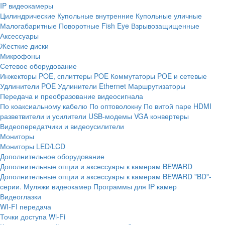
IP видеокамеры
Цилиндрические
Купольные внутренние
Купольные уличные
Малогабаритные
Поворотные
Fish Eye
Взрывозащищенные
Аксессуары
Жесткие диски
Микрофоны
Сетевое оборудование
Инжекторы POE, сплиттеры POE
Коммутаторы POE и сетевые
Удлинители POE
Удлинители Ethernet
Маршрутизаторы
Передача и преобразование видеосигнала
По коаксиальному кабелю
По оптоволокну
По витой паре
HDMI
разветвители и усилители
USB-модемы
VGA конвертеры
Видеопередатчики и видеоусилители
Мониторы
Мониторы LED/LCD
Дополнительное оборудование
Дополнительные опции и аксессуары к камерам BEWARD
Дополнительные опции и аксессуары к камерам BEWARD "BD"-
серии.
Муляжи видеокамер
Программы для IP камер
Видеоглазки
WI-FI передача
Точки доступа Wi-Fi