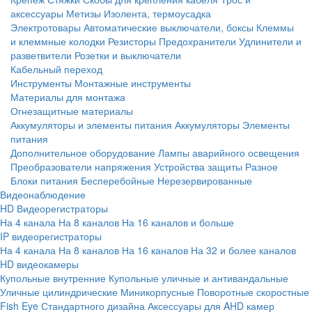
аксессуары
Метизы
Изолента, термоусадка
Электротовары
Автоматические выключатели, боксы
Клеммы
и клеммные колодки
Резисторы
Предохранители
Удлинители и
разветвители
Розетки и выключатели
Кабельный переход
Инструменты
Монтажные инструменты
Материалы для монтажа
Огнезащитные материалы
Аккумуляторы и элементы питания
Аккумуляторы
Элементы
питания
Дополнительное оборудование
Лампы аварийного освещения
Преобразователи напряжения
Устройства защиты
Разное
Блоки питания
Бесперебойные
Нерезервированные
Видеонаблюдение
HD Видеорегистраторы
На 4 канала
На 8 каналов
На 16 каналов и больше
IP видеорегистраторы
На 4 канала
На 8 каналов
На 16 каналов
На 32 и более каналов
HD видеокамеры
Купольные внутренние
Купольные уличные и антивандальные
Уличные цилиндрические
Миникорпусные
Поворотные скоростные
Fish Eye
Стандартного дизайна
Аксессуары для AHD камер