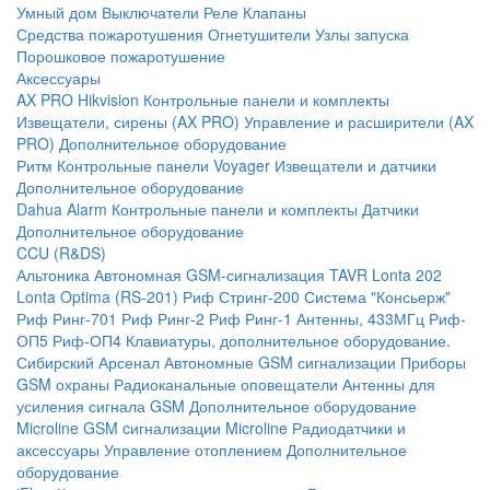
Умный дом
Выключатели
Реле
Клапаны
Средства пожаротушения
Огнетушители
Узлы запуска
Порошковое пожаротушение
Аксессуары
AX PRO Hikvision
Контрольные панели и комплекты
Извещатели, сирены (AX PRO)
Управление и расширители (AX
PRO)
Дополнительное оборудование
Ритм
Контрольные панели
Voyager
Извещатели и датчики
Дополнительное оборудование
Dahua Alarm
Контрольные панели и комплекты
Датчики
Дополнительное оборудование
CCU (R&DS)
Альтоника
Автономная GSM-сигнализация TAVR
Lonta 202
Lonta Optima (RS-201)
Риф Стринг-200
Система "Консьерж"
Риф Ринг-701
Риф Ринг-2
Риф Ринг-1
Антенны, 433МГц
Риф-
ОП5
Риф-ОП4
Клавиатуры, дополнительное оборудование.
Сибирский Арсенал
Автономные GSM сигнализации
Приборы
GSM охраны
Радиоканальные оповещатели
Антенны для
усиления сигнала GSM
Дополнительное оборудование
Microline
GSM cигнализации Microline
Радиодатчики и
аксессуары
Управление отоплением
Дополнительное
оборудование