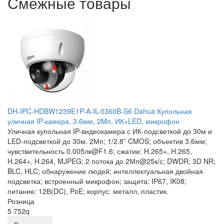
Смежные товары
DH-IPC-HDBW1239E1P-A-IL-0360B-S6 Dahua Купольная
уличная IP-камера, 3.6мм, 2Mп, ИК+LED, микрофон
Уличная купольная IP-видеокамера с ИК-подсветкой до 30м и
LED-подсветкой до 30м. 2Мп; 1/2.8” CMOS; объектив 3.6мм;
чувствительность 0.005лк@F1.6; сжатие: H.265+, H.265,
H.264+, H.264, MJPEG; 2 потока до 2Мп@25к/с; DWDR; 3D NR;
BLC, HLC; обнаружение людей; интеллектуальная двойная
подсветка; встроенный микрофон; защита: IP67, IK08;
питание: 12В(DC), PoE; корпус: металл, пластик.
Розница
5 752
q