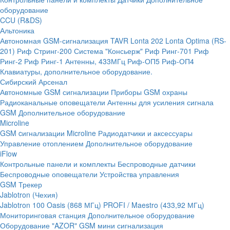
оборудование
CCU (R&DS)
Альтоника
Автономная GSM-сигнализация TAVR
Lonta 202
Lonta Optima (RS-
201)
Риф Стринг-200
Система "Консьерж"
Риф Ринг-701
Риф
Ринг-2
Риф Ринг-1
Антенны, 433МГц
Риф-ОП5
Риф-ОП4
Клавиатуры, дополнительное оборудование.
Сибирский Арсенал
Автономные GSM сигнализации
Приборы GSM охраны
Радиоканальные оповещатели
Антенны для усиления сигнала
GSM
Дополнительное оборудование
Microline
GSM cигнализации Microline
Радиодатчики и аксессуары
Управление отоплением
Дополнительное оборудование
iFlow
Контрольные панели и комплекты
Беспроводные датчики
Беспроводные оповещатели
Устройства управления
GSM Трекер
Jablotron (Чехия)
Jablotron 100
Oasis (868 МГц)
PROFI / Maestro (433,92 МГц)
Мониторинговая станция
Дополнительное оборудование
Оборудование "AZOR" GSM мини сигнализация