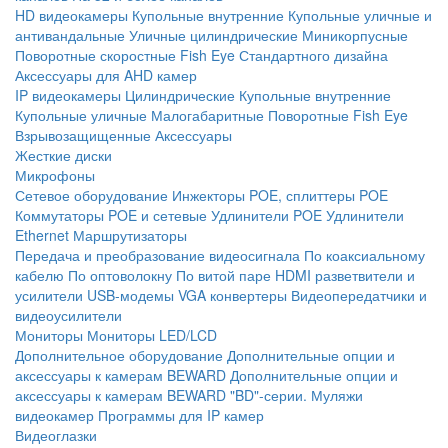
HD видеокамеры
Купольные внутренние
Купольные уличные и
антивандальные
Уличные цилиндрические
Миникорпусные
Поворотные скоростные
Fish Eye
Стандартного дизайна
Аксессуары для AHD камер
IP видеокамеры
Цилиндрические
Купольные внутренние
Купольные уличные
Малогабаритные
Поворотные
Fish Eye
Взрывозащищенные
Аксессуары
Жесткие диски
Микрофоны
Сетевое оборудование
Инжекторы POE, сплиттеры POE
Коммутаторы POE и сетевые
Удлинители POE
Удлинители
Ethernet
Маршрутизаторы
Передача и преобразование видеосигнала
По коаксиальному
кабелю
По оптоволокну
По витой паре
HDMI разветвители и
усилители
USB-модемы
VGA конвертеры
Видеопередатчики и
видеоусилители
Мониторы
Мониторы LED/LCD
Дополнительное оборудование
Дополнительные опции и
аксессуары к камерам BEWARD
Дополнительные опции и
аксессуары к камерам BEWARD "BD"-серии.
Муляжи
видеокамер
Программы для IP камер
Видеоглазки