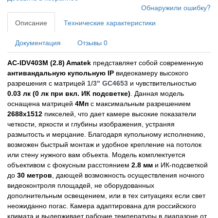
Обнаружили ошибку?
Описание
Технические характеристики
Документация
Отзывы
0
AC-IDV403M (2.8)​
Amatek
представляет собой современную
антивандальную купольную
IP
видеокамеру высокого
разрешения с матрицей
1/3" GC4653
и чувствительностью
0.03 лк (0 лк при вкл. ИК подсветке)
. Данная модель
оснащена матрицей
4Мп
с максимальным разрешением
2688х1512
пикселей, что дает камере высокие показатели
четкости, яркости и глубины изображения, устраняя
размытость и мерцание. Благодаря купольному исполнению,
возможен быстрый монтаж и удобное крепление на потолок
или стену нужного вам объекта. Модель комплектуется
объективом с фокусным расстоянием
2.8 мм
и ИК-подсветкой
до
30 метров
, дающей возможность осуществления ночного
видеоконтроля площадей, не оборудованных
дополнительным освещением, или в тех ситуациях если свет
неожиданно погас. Камера адаптирована для российского
климата и выдерживает рабочие температуры в диапазоне от