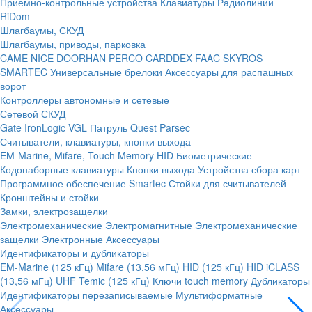
Приемно-контрольные устройства
Клавиатуры
Радиолинии
RiDom
Шлагбаумы, СКУД
Шлагбаумы, приводы, парковка
CAME
NICE
DOORHAN
PERCO
CARDDEX
FAAC
SKYROS
SMARTEC
Универсальные брелоки
Аксессуары для распашных
ворот
Контроллеры автономные и сетевые
Сетевой СКУД
Gate
IronLogic
VGL Патруль
Quest
Parsec
Считыватели, клавиатуры, кнопки выхода
EM-Marine, Mifare, Touch Memory
HID
Биометрические
Кодонаборные клавиатуры
Кнопки выхода
Устройства сбора карт
Программное обеспечение Smartec
Стойки для считывателей
Кронштейны и стойки
Замки, электрозащелки
Электромеханические
Электромагнитные
Электромеханические
защелки
Электронные
Аксессуары
Идентификаторы и дубликаторы
EM-Marine (125 кГц)
Mifare (13,56 мГц)
HID (125 кГц)
HID iCLASS
(13,56 мГц)
UHF
Temic (125 кГц)
Ключи touch memory
Дубликаторы
Идентификаторы перезаписываемые
Мультиформатные
Аксессуары