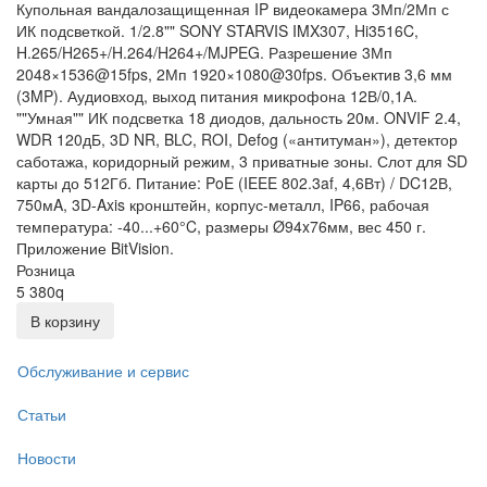
Купольная вандалозащищенная IP видеокамера 3Мп/2Мп с
ИК подсветкой. 1/2.8"" SONY STARVIS IMX307, Hi3516C,
H.265/H265+/H.264/H264+/MJPEG. Разрешение 3Мп
2048×1536@15fps, 2Мп 1920×1080@30fps. Объектив 3,6 мм
(3MP). Аудиовход, выход питания микрофона 12В/0,1А.
""Умная"" ИК подсветка 18 диодов, дальность 20м. ONVIF 2.4,
WDR 120дБ, 3D NR, BLC, ROI, Defog («антитуман»), детектор
саботажа, коридорный режим, 3 приватные зоны. Слот для SD
карты до 512Гб. Питание: PoE (IEEE 802.3af, 4,6Вт) / DC12В,
750мA, 3D-Axis кронштейн, корпус-металл, IP66, рабочая
температура: -40...+60°C, размеры Ø94x76мм, вес 450 г.
Приложение BitVision.
Розница
5 380
q
В корзину
Обслуживание и сервис
Статьи
Новости