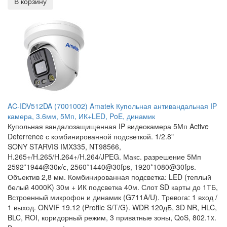
В корзину
AC-IDV512DA (7001002) Amatek Купольная антивандальная IP
камера, 3.6мм, 5Мп, ИК+LED, PoE, динамик
Купольная вандалозащищенная IP видеокамера 5Мп Active
Deterrence с комбинированной подсветкой. 1/2.8"
SONY STARVIS IMX335, NT98566,
H.265+/H.265/H.264+/H.264/JPEG. Макс. разрешение 5Мп
2592*1944@30к/с, 2560*1440@30fps, 1920*1080@30fps.
Объектив 2,8 мм. Комбинированная подсветка: LED (теплый
белый 4000K) 30м + ИК подсветка 40м. Слот SD карты до 1ТБ,
Встроенный микрофон и динамик (G711A/U). Тревога: 1 вход /
1 выход. ONVIF 19.12 (Profile S/T/G). WDR 120дБ, 3D NR, HLC,
BLC, ROI, коридорный режим, 3 приватные зоны, QoS, 802.1x.