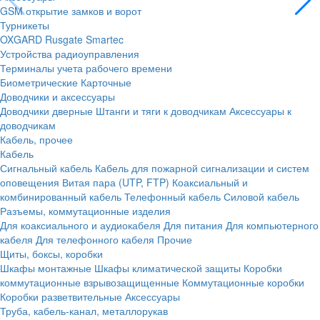
GSM открытие замков и ворот
Турникеты
OXGARD
Rusgate
Smartec
Устройства радиоуправления
Терминалы учета рабочего времени
Биометрические
Карточные
Доводчики и аксессуары
Доводчики дверные
Штанги и тяги к доводчикам
Аксессуары к
доводчикам
Кабель, прочее
Кабель
Сигнальный кабель
Кабель для пожарной сигнализации и систем
оповещения
Витая пара (UTP, FTP)
Коаксиальный и
комбинированный кабель
Телефонный кабель
Силовой кабель
Разъемы, коммутационные изделия
Для коаксиального и аудиокабеля
Для питания
Для компьютерного
кабеля
Для телефонного кабеля
Прочие
Щиты, боксы, коробки
Шкафы монтажные
Шкафы климатической защиты
Коробки
коммутационные взрывозащищенные
Коммутационные коробки
Коробки разветвительные
Аксессуары
Труба, кабель-канал, металлорукав