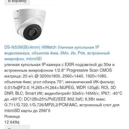
В корзину
DS-I653M(B)(4mm) HiWatch Уличная купольная IP
видеокамера, объектив 4мм, 6Мп, Ик, Poe, встроенный
микрофон, microSD
уличная купольная IP-камера с EXIR-подсветкой до 30м и
встроенным микрофоном 1/2.8'' Progressive Scan CMOS
матрица; 20 к/с @ 3200x1800, 2560×1440, 1920×1080,
объектив 4мм; угол обзора 70°; механический ИК-фильтр;
0.01Лк@F2.0; H.265+/H.264+/MJPEG, WDR 120дБ; ROI, 3D
DNR; BLC; Smart ИК; видеобитрейт 32кб/с-16Мб/с; IP67; -40°C
до +60°C; DC12В±25%/PoE(IEEE 802.3af); 6,5Вт макс.
G.711/G.722.1/G.726/MP2L2/PCM/AAC, встроенный слот для
microSD карты до 256Гб
Розница
12 649
q