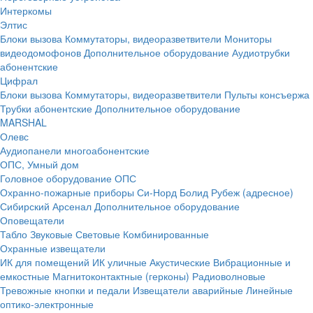
Интеркомы
Элтис
Блоки вызова
Коммутаторы, видеоразветвители
Мониторы
видеодомофонов
Дополнительное оборудование
Аудиотрубки
абонентские
Цифрал
Блоки вызова
Коммутаторы, видеоразветвители
Пульты консъержа
Трубки абонентские
Дополнительное оборудование
MARSHAL
Олевс
Аудиопанели многоабонентские
ОПС, Умный дом
Головное оборудование ОПС
Охранно-пожарные приборы
Си-Норд
Болид
Рубеж (адресное)
Сибирский Арсенал
Дополнительное оборудование
Оповещатели
Табло
Звуковые
Световые
Комбинированные
Охранные извещатели
ИК для помещений
ИК уличные
Акустические
Вибрационные и
емкостные
Магнитоконтактные (герконы)
Радиоволновые
Тревожные кнопки и педали
Извещатели аварийные
Линейные
оптико-электронные