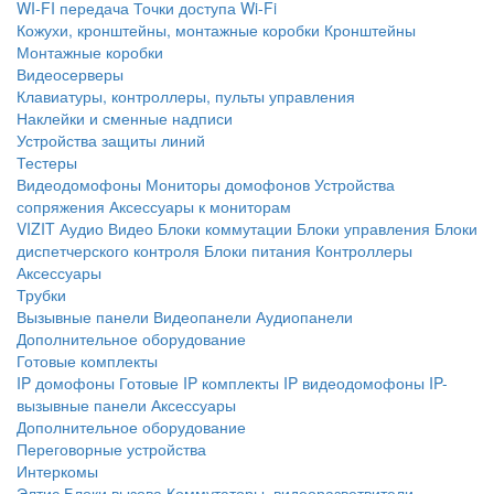
WI-FI передача
Точки доступа Wi-Fi
Кожухи, кронштейны, монтажные коробки
Кронштейны
Монтажные коробки
Видеосерверы
Клавиатуры, контроллеры, пульты управления
Наклейки и сменные надписи
Устройства защиты линий
Тестеры
Видеодомофоны
Мониторы домофонов
Устройства
сопряжения
Аксессуары к мониторам
VIZIT
Аудио
Видео
Блоки коммутации
Блоки управления
Блоки
диспетчерского контроля
Блоки питания
Контроллеры
Аксессуары
Трубки
Вызывные панели
Видеопанели
Аудиопанели
Дополнительное оборудование
Готовые комплекты
IP домофоны
Готовые IP комплекты
IP видеодомофоны
IP-
вызывные панели
Аксессуары
Дополнительное оборудование
Переговорные устройства
Интеркомы
Элтис
Блоки вызова
Коммутаторы, видеоразветвители