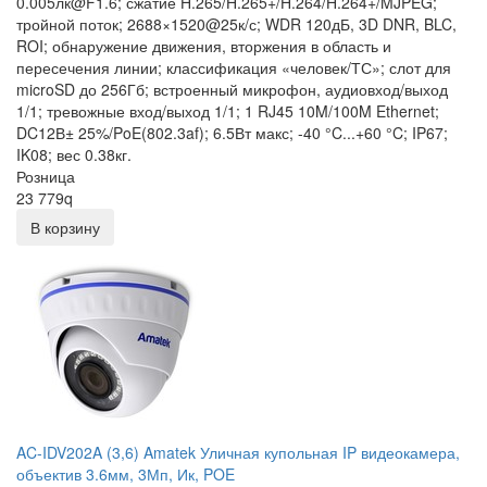
0.005лк@F1.6; сжатие H.265/H.265+/H.264/H.264+/MJPEG;
тройной поток; 2688×1520@25к/с; WDR 120дБ, 3D DNR, BLC,
ROI; обнаружение движения, вторжения в область и
пересечения линии; классификация «человек/ТС»; слот для
microSD до 256Гб; встроенный микрофон, аудиовход/выход
1/1; тревожные вход/выход 1/1; 1 RJ45 10M/100M Ethernet;
DC12В± 25%/PoE(802.3af); 6.5Вт макс; -40 °C...+60 °C; IP67;
IK08; вес 0.38кг.
Розница
23 779
q
В корзину
AC-IDV202A (3,6) Amatek Уличная купольная IP видеокамера,
объектив 3.6мм, 3Мп, Ик, POE