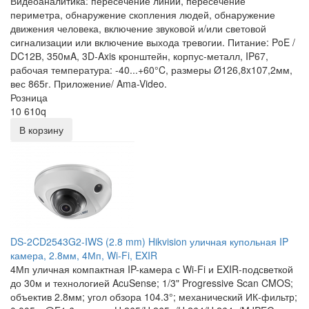
Видеоаналитика: пересечение линии, пересечение
периметра, обнаружение скопления людей, обнаружение
движения человека, включение звуковой и/или световой
сигнализации или включение выхода тревогии. Питание: PoE /
DC12В, 350мA, 3D-Axis кронштейн, корпус-металл, IP67,
рабочая температура: -40...+60°C, размеры Ø126,8x107,2мм,
вес 865г. Приложение/ Ama-Video.
Розница
10 610
q
В корзину
DS-2CD2543G2-IWS (2.8 mm) Hikvision уличная купольная IP
камера, 2.8мм, 4Мп, Wi-Fi, EXIR
4Мп уличная компактная IP-камера с Wi-Fi и EXIR-подсветкой
до 30м и технологией AcuSense; 1/3" Progressive Scan CMOS;
объектив 2.8мм; угол обзора 104.3°; механический ИК-фильтр;