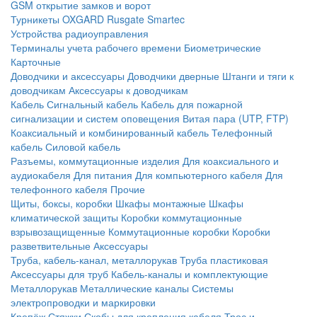
GSM открытие замков и ворот
Турникеты
OXGARD
Rusgate
Smartec
Устройства радиоуправления
Терминалы учета рабочего времени
Биометрические
Карточные
Доводчики и аксессуары
Доводчики дверные
Штанги и тяги к
доводчикам
Аксессуары к доводчикам
Кабель
Сигнальный кабель
Кабель для пожарной
сигнализации и систем оповещения
Витая пара (UTP, FTP)
Коаксиальный и комбинированный кабель
Телефонный
кабель
Силовой кабель
Разъемы, коммутационные изделия
Для коаксиального и
аудиокабеля
Для питания
Для компьютерного кабеля
Для
телефонного кабеля
Прочие
Щиты, боксы, коробки
Шкафы монтажные
Шкафы
климатической защиты
Коробки коммутационные
взрывозащищенные
Коммутационные коробки
Коробки
разветвительные
Аксессуары
Труба, кабель-канал, металлорукав
Труба пластиковая
Аксессуары для труб
Кабель-каналы и комплектующие
Металлорукав
Металлические каналы
Системы
электропроводки и маркировки
Крепёж
Стяжки
Скобы для крепления кабеля
Трос и