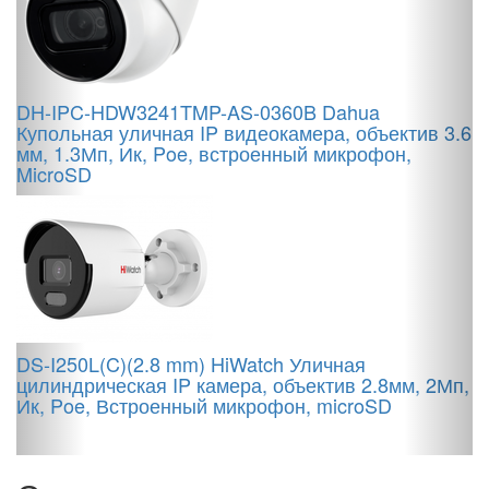
DH-IPC-HDW3241TMP-AS-0360B Dahua
D
Купольная уличная IP видеокамера, объектив 3.6
А
мм, 1.3Мп, Ик, Poe, встроенный микрофон,
о
MicroSD
DS-I250L(C)(2.8 mm) HiWatch Уличная
цилиндрическая IP камера, объектив 2.8мм, 2Мп,
A
Ик, Poe, Встроенный микрофон, microSD
а
2