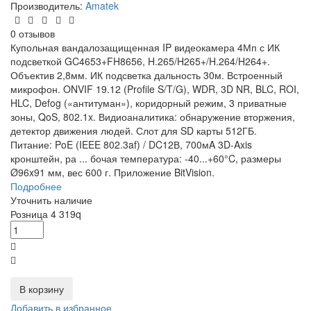
Производитель:
Amatek
0 отзывов
Купольная вандалозащищенная IP видеокамера 4Мп с ИК
подсветкой GC4653+FH8656, H.265/H265+/H.264/H264+.
Объектив 2,8мм. ИК подсветка дальность 30м. Встроенный
микрофон. ONVIF 19.12 (Profile S/T/G), WDR, 3D NR, BLC, ROI,
HLC, Defog («антитуман»), коридорный режим, 3 приватные
зоны, QoS, 802.1x. Видиоаналитика: обнаружение вторжения,
детектор движения людей. Слот для SD карты 512ГБ.
Питание: PoE (IEEE 802.3af) / DC12В, 700мA 3D-Axis
кронштейн, ра
...
бочая температура: -40...+60°C, размеры
Ø96x91 мм, вес 600 г. Приложение BitVision.
Подробнее
Уточнить наличие
Розница
4 319
q
В корзину
Добавить в избранное