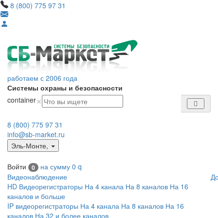
8 (800) 775 97 31
работаем с 2006 года
Системы охраны и безопасности
×
container
8 (800) 775 97 31
info@sb-market.ru
Эль-Монте
,
Войти
на сумму
0
q
0
Видеонаблюдение
Д
HD Видеорегистраторы
На 4 канала
На 8 каналов
На 16
каналов и больше
IP видеорегистраторы
На 4 канала
На 8 каналов
На 16
каналов
На 32 и более каналов