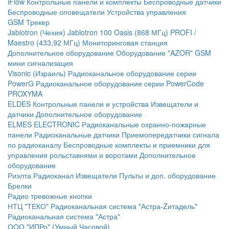
iFlow
Контрольные панели и комплекты
Беспроводные датчики
Беспроводные оповещатели
Устройства управления
GSM Трекер
Jablotron (Чехия)
Jablotron 100
Oasis (868 МГц)
PROFI /
Maestro (433,92 МГц)
Мониторинговая станция
Дополнительное оборудование
Оборудование "AZOR" GSM
мини сигнализация
Visonic (Израиль)
Радиоканальное оборудование серии
PowerG
Радиоканальное оборудование серии PowerCode
PROXYMA
ELDES
Контрольные панели и устройства
Извещатели и
датчики
Дополнительное оборудование
ELMES ELECTRONIC
Радиоканальные охранно-пожарные
панели
Радиоканальные датчики
Приемопередатчики сигнала
по радиоканалу
Беспроводные комплекты и приемники для
управления рольставнями и воротами
Дополнительное
оборудование
Риэлта Радиоканал
Извещатели
Пульты и доп. оборудование
Брелки
Радио тревожные кнопки
НТЦ "ТЕКО"
Радиоканальная система "Астра-Zитадель"
Радиоканальная система "Астра"
ООО "ИПРо" (Умный Часовой)