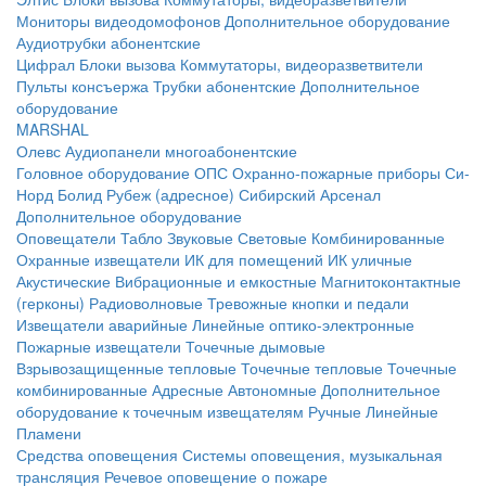
Мониторы видеодомофонов
Дополнительное оборудование
Аудиотрубки абонентские
Цифрал
Блоки вызова
Коммутаторы, видеоразветвители
Пульты консъержа
Трубки абонентские
Дополнительное
оборудование
MARSHAL
Олевс
Аудиопанели многоабонентские
Головное оборудование ОПС
Охранно-пожарные приборы
Си-
Норд
Болид
Рубеж (адресное)
Сибирский Арсенал
Дополнительное оборудование
Оповещатели
Табло
Звуковые
Световые
Комбинированные
Охранные извещатели
ИК для помещений
ИК уличные
Акустические
Вибрационные и емкостные
Магнитоконтактные
(герконы)
Радиоволновые
Тревожные кнопки и педали
Извещатели аварийные
Линейные оптико-электронные
Пожарные извещатели
Точечные дымовые
Взрывозащищенные тепловые
Точечные тепловые
Точечные
комбинированные
Адресные
Автономные
Дополнительное
оборудование к точечным извещателям
Ручные
Линейные
Пламени
Средства оповещения
Системы оповещения, музыкальная
трансляция
Речевое оповещение о пожаре