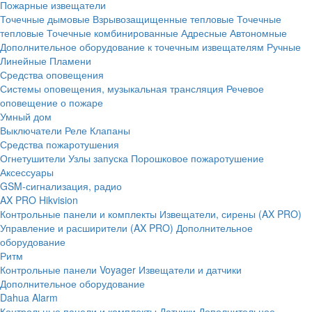
Пожарные извещатели
Точечные дымовые
Взрывозащищенные тепловые
Точечные
тепловые
Точечные комбинированные
Адресные
Автономные
Дополнительное оборудование к точечным извещателям
Ручные
Линейные
Пламени
Средства оповещения
Системы оповещения, музыкальная трансляция
Речевое
оповещение о пожаре
Умный дом
Выключатели
Реле
Клапаны
Средства пожаротушения
Огнетушители
Узлы запуска
Порошковое пожаротушение
Аксессуары
GSM-сигнализация, радио
AX PRO Hikvision
Контрольные панели и комплекты
Извещатели, сирены (AX PRO)
Управление и расширители (AX PRO)
Дополнительное
оборудование
Ритм
Контрольные панели
Voyager
Извещатели и датчики
Дополнительное оборудование
Dahua Alarm
Контрольные панели и комплекты
Датчики
Дополнительное