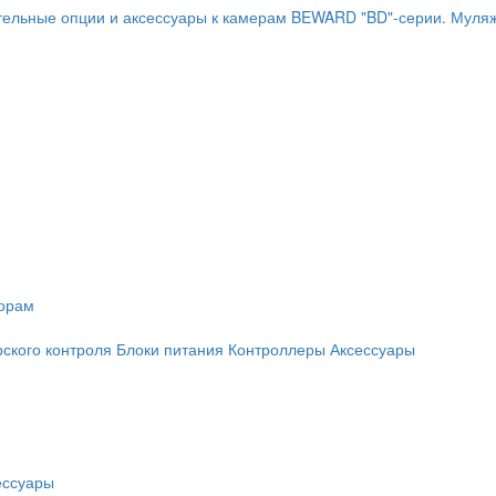
ельные опции и аксессуары к камерам BEWARD "BD"-серии.
Муляж
торам
рского контроля
Блоки питания
Контроллеры
Аксессуары
ессуары