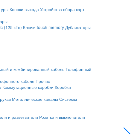
туры
Кнопки выхода
Устройства сбора карт
уары
c (125 кГц)
Ключи touch memory
Дубликаторы
ьный и комбинированный кабель
Телефонный
лефонного кабеля
Прочие
е
Коммутационные коробки
Коробки
рукав
Металлические каналы
Системы
ели и разветвители
Розетки и выключатели