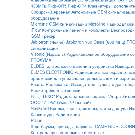
433МГц
Риф-ОП5
Риф-ОП4
Клавиатуры, дополните
Сибирский Арсенал
Автономные GSM сигнализаци
оборудование
Microline
GSM cигнализации Microline
Радиодатчики
iFlow
Контрольные панели и комплекты
Беспроводн
GSM Трекер
Jablotron (Чехия)
Jablotron 100
Oasis (868 МГц)
PRO
сигнализация
Visonic (Израиль)
Радиоканальное оборудование с
PROXYMA
ELDES
Контрольные панели и устройства
Извещате
ELMES ELECTRONIC
Радиоканальные охранно-по
приемники для управления рольставнями и ворота
Риэлта Радиоканал
Извещатели
Пульты и доп. обо
Радио тревожные кнопки
НТЦ "ТЕКО"
Радиоканальная система "Астра-Zитад
ООО "ИПРо" (Умный Часовой)
NaviGard
Брелки, кнопки, жетоны, карты доступа
Из
Клавиатуры
Радиолинии
RiDom
Шлагбаумы, приводы, парковка
CAME
NICE
DOORH
Контроллеры автономные и сетевые