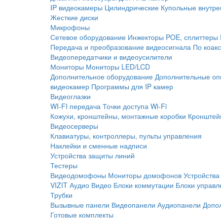
IP видеокамеры
Цилиндрические
Купольные внутре
Жесткие диски
Микрофоны
Сетевое оборудование
Инжекторы POE, сплиттеры
Передача и преобразование видеосигнала
По коак
Видеопередатчики и видеоусилители
Мониторы
Мониторы LED/LCD
Дополнительное оборудование
Дополнительные оп
видеокамер
Программы для IP камер
Видеоглазки
WI-FI передача
Точки доступа Wi-Fi
Кожухи, кронштейны, монтажные коробки
Кронштей
Видеосерверы
Клавиатуры, контроллеры, пульты управления
Наклейки и сменные надписи
Устройства защиты линий
Тестеры
Видеодомофоны
Мониторы домофонов
Устройства
VIZIT
Аудио
Видео
Блоки коммутации
Блоки управл
Трубки
Вызывные панели
Видеопанели
Аудиопанели
Допо
Готовые комплекты