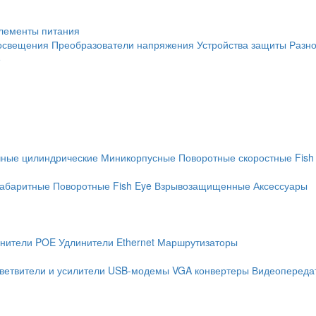
лементы питания
освещения
Преобразователи напряжения
Устройства защиты
Разн
е
чные цилиндрические
Миникорпусные
Поворотные скоростные
Fish
абаритные
Поворотные
Fish Eye
Взрывозащищенные
Аксессуары
нители POE
Удлинители Ethernet
Маршрутизаторы
ветвители и усилители
USB-модемы
VGA конвертеры
Видеопередат