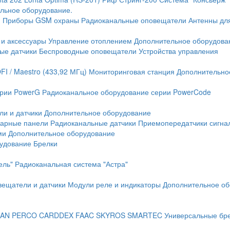
льное оборудование.
и
Приборы GSM охраны
Радиоканальные оповещатели
Антенны дл
 и аксессуары
Управление отоплением
Дополнительное оборудова
ые датчики
Беспроводные оповещатели
Устройства управления
FI / Maestro (433,92 МГц)
Мониторинговая станция
Дополнительно
ерии PowerG
Радиоканальное оборудование серии PowerCode
ли и датчики
Дополнительное оборудование
жарные панели
Радиоканальные датчики
Приемопередатчики сигна
ми
Дополнительное оборудование
рудование
Брелки
ель"
Радиоканальная система "Астра"
вещатели и датчики
Модули реле и индикаторы
Дополнительное об
AN
PERCO
CARDDEX
FAAC
SKYROS
SMARTEC
Универсальные бр