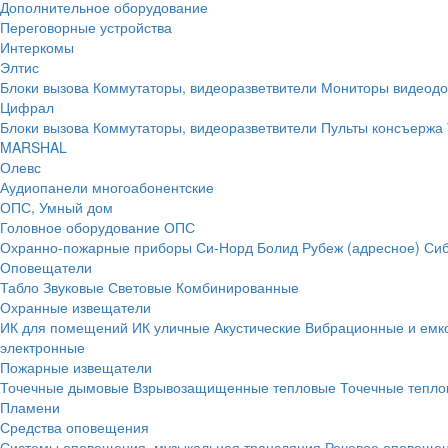
Дополнительное оборудование
Переговорные устройства
Интеркомы
Элтис
Блоки вызова
Коммутаторы, видеоразветвители
Мониторы видеод
Цифрал
Блоки вызова
Коммутаторы, видеоразветвители
Пульты консъержа
MARSHAL
Олевс
Аудиопанели многоабонентские
ОПС, Умный дом
Головное оборудование ОПС
Охранно-пожарные приборы
Си-Норд
Болид
Рубеж (адресное)
Сиб
Оповещатели
Табло
Звуковые
Световые
Комбинированные
Охранные извещатели
ИК для помещений
ИК уличные
Акустические
Вибрационные и емк
электронные
Пожарные извещатели
Точечные дымовые
Взрывозащищенные тепловые
Точечные тепло
Пламени
Средства оповещения
Системы оповещения, музыкальная трансляция
Речевое оповещен