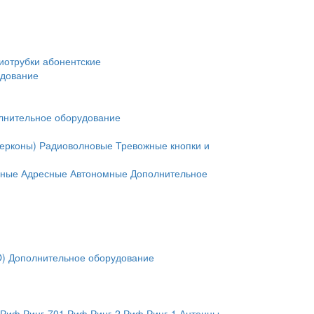
иотрубки абонентские
удование
лнительное оборудование
герконы)
Радиоволновые
Тревожные кнопки и
нные
Адресные
Автономные
Дополнительное
O)
Дополнительное оборудование
Риф Ринг-701
Риф Ринг-2
Риф Ринг-1
Антенны,