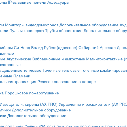
оны
IP-вызывные панели
Аксессуары
ли
Мониторы видеодомофонов
Дополнительное оборудование
Ауд
тели
Пульты консъержа
Трубки абонентские
Дополнительное обор
риборы
Си-Норд
Болид
Рубеж (адресное)
Сибирский Арсенал
Допо
ванные
ные
Акустические
Вибрационные и емкостные
Магнитоконтактные (
лектронные
ащищенные тепловые
Точечные тепловые
Точечные комбинирова
нейные
Пламени
альная трансляция
Речевое оповещение о пожаре
ка
Порошковое пожаротушение
Извещатели, сирены (AX PRO)
Управление и расширители (AX PR
атчики
Дополнительное оборудование
ики
Дополнительное оборудование
nta 202
Lonta Optima (RS-201)
Риф Стринг-200
Система "Консьерж"