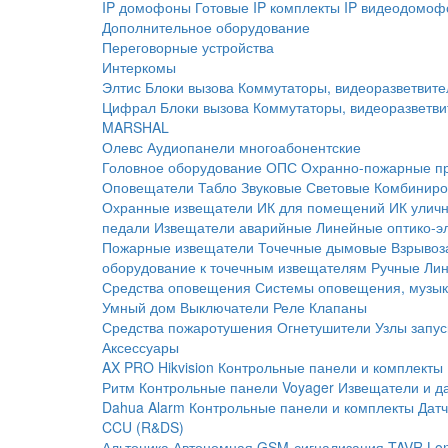
IP домофоны
Готовые IP комплекты
IP видеодомоф
Дополнительное оборудование
Переговорные устройства
Интеркомы
Элтис
Блоки вызова
Коммутаторы, видеоразветвите
Цифрал
Блоки вызова
Коммутаторы, видеоразветви
MARSHAL
Олевс
Аудиопанели многоабонентские
Головное оборудование ОПС
Охранно-пожарные п
Оповещатели
Табло
Звуковые
Световые
Комбиниро
Охранные извещатели
ИК для помещений
ИК улич
педали
Извещатели аварийные
Линейные оптико-э
Пожарные извещатели
Точечные дымовые
Взрывоз
оборудование к точечным извещателям
Ручные
Ли
Средства оповещения
Системы оповещения, музык
Умный дом
Выключатели
Реле
Клапаны
Средства пожаротушения
Огнетушители
Узлы запус
Аксессуары
AX PRO Hikvision
Контрольные панели и комплекты
Ритм
Контрольные панели
Voyager
Извещатели и д
Dahua Alarm
Контрольные панели и комплекты
Датч
CCU (R&DS)
Альтоника
Автономная GSM-сигнализация TAVR
Lo