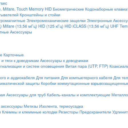
rsec
, Mifare, Touch Memory
HID
Биометрические
Кодонаборные клавиа
тывателей
Кронштейны и стойки
тромагнитные
Электромеханические защелки
Электронные
Аксесс
)
Mifare (13,56 мГц)
HID (125 кГц)
HID iCLASS (13,56 мГц)
UHF
Temi
тные
Аксессуары
ие
Карточные
 и тяги к доводчикам
Аксессуары к доводчикам
игнализации и систем оповещения
Витая пара (UTP, FTP)
Коаксиал
ого и аудиокабеля
Для питания
Для компьютерного кабеля
Для те
иматической защиты
Коробки коммутационные взрывозащищенны
вая
Аксессуары для труб
Кабель-каналы и комплектующие
Металло
 аксессуары
Метизы
Изолента, термоусадка
ы
Клеммы и клеммные колодки
Резисторы
Предохранители
Удлинит