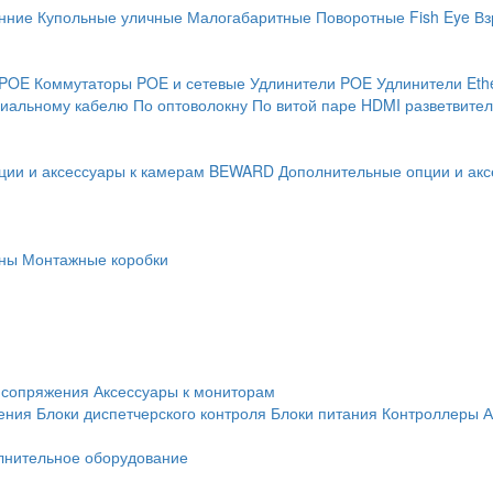
нние
Купольные уличные
Малогабаритные
Поворотные
Fish Eye
Вз
 POE
Коммутаторы POE и сетевые
Удлинители POE
Удлинители Eth
сиальному кабелю
По оптоволокну
По витой паре
HDMI разветвител
ции и аксессуары к камерам BEWARD
Дополнительные опции и акс
ны
Монтажные коробки
 сопряжения
Аксессуары к мониторам
ения
Блоки диспетчерского контроля
Блоки питания
Контроллеры
А
лнительное оборудование