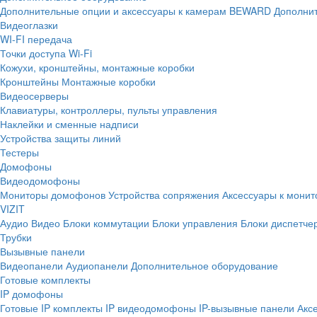
Дополнительные опции и аксессуары к камерам BEWARD
Дополнит
Видеоглазки
WI-FI передача
Точки доступа Wi-Fi
Кожухи, кронштейны, монтажные коробки
Кронштейны
Монтажные коробки
Видеосерверы
Клавиатуры, контроллеры, пульты управления
Наклейки и сменные надписи
Устройства защиты линий
Тестеры
Домофоны
Видеодомофоны
Мониторы домофонов
Устройства сопряжения
Аксессуары к мони
VIZIT
Аудио
Видео
Блоки коммутации
Блоки управления
Блоки диспетче
Трубки
Вызывные панели
Видеопанели
Аудиопанели
Дополнительное оборудование
Готовые комплекты
IP домофоны
Готовые IP комплекты
IP видеодомофоны
IP-вызывные панели
Акс