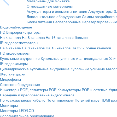
Материалы для монтажа
Огнезащитные материалы
Аккумуляторы и элементы питания
Аккумуляторы
Э
Дополнительное оборудование
Лампы аварийного 
Блоки питания
Бесперебойные
Нерезервированны
Видеонаблюдение
HD Видеорегистраторы
На 4 канала
На 8 каналов
На 16 каналов и больше
IP видеорегистраторы
На 4 канала
На 8 каналов
На 16 каналов
На 32 и более каналов
HD видеокамеры
Купольные внутренние
Купольные уличные и антивандальные
Ули
IP видеокамеры
Цилиндрические
Купольные внутренние
Купольные уличные
Малог
Жесткие диски
Микрофоны
Сетевое оборудование
Инжекторы POE, сплиттеры POE
Коммутаторы POE и сетевые
Удли
Передача и преобразование видеосигнала
По коаксиальному кабелю
По оптоволокну
По витой паре
HDMI раз
Мониторы
Мониторы LED/LCD
Дополнительное оборудование