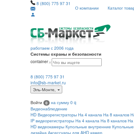
8 (800) 775 97 31
О компании
Каталог това
работаем с 2006 года
Системы охраны и безопасности
×
container
8 (800) 775 97 31
info@sb-market.ru
Эль-Монте
,
Войти
на сумму
0
q
0
Видеонаблюдение
HD Видеорегистраторы
На 4 канала
На 8 каналов
Н
IP видеорегистраторы
На 4 канала
На 8 каналов
На
HD видеокамеры
Купольные внутренние
Купольные
дизайна
Аксессуары для AHD камер