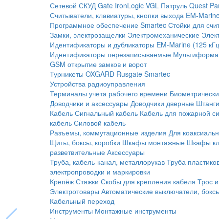
Сетевой СКУД
Gate
IronLogic
VGL Патруль
Quest
Pa
Считыватели, клавиатуры, кнопки выхода
EM-Marine
Программное обеспечение Smartec
Стойки для счи
Замки, электрозащелки
Электромеханические
Элек
Идентификаторы и дубликаторы
EM-Marine (125 кГц
Идентификаторы перезаписываемые
Мультиформа
GSM открытие замков и ворот
Турникеты
OXGARD
Rusgate
Smartec
Устройства радиоуправления
Терминалы учета рабочего времени
Биометрическ
Доводчики и аксессуары
Доводчики дверные
Штанги
Кабель
Сигнальный кабель
Кабель для пожарной с
кабель
Силовой кабель
Разъемы, коммутационные изделия
Для коаксиальн
Щиты, боксы, коробки
Шкафы монтажные
Шкафы кл
разветвительные
Аксессуары
Труба, кабель-канал, металлорукав
Труба пластико
электропроводки и маркировки
Крепёж
Стяжки
Скобы для крепления кабеля
Трос и
Электротовары
Автоматические выключатели, бокс
Кабельный переход
Инструменты
Монтажные инструменты