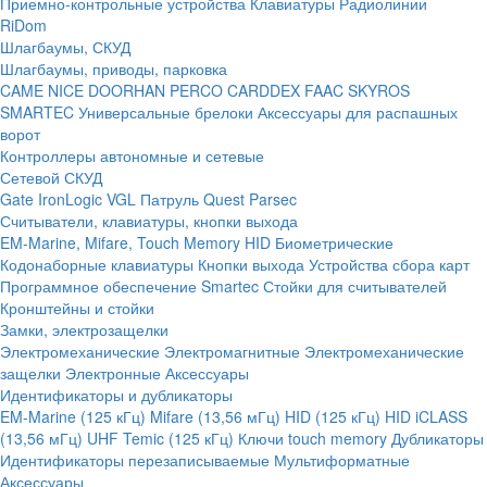
Приемно-контрольные устройства
Клавиатуры
Радиолинии
RiDom
Шлагбаумы, СКУД
Шлагбаумы, приводы, парковка
CAME
NICE
DOORHAN
PERCO
CARDDEX
FAAC
SKYROS
SMARTEC
Универсальные брелоки
Аксессуары для распашных
ворот
Контроллеры автономные и сетевые
Сетевой СКУД
Gate
IronLogic
VGL Патруль
Quest
Parsec
Считыватели, клавиатуры, кнопки выхода
EM-Marine, Mifare, Touch Memory
HID
Биометрические
Кодонаборные клавиатуры
Кнопки выхода
Устройства сбора карт
Программное обеспечение Smartec
Стойки для считывателей
Кронштейны и стойки
Замки, электрозащелки
Электромеханические
Электромагнитные
Электромеханические
защелки
Электронные
Аксессуары
Идентификаторы и дубликаторы
EM-Marine (125 кГц)
Mifare (13,56 мГц)
HID (125 кГц)
HID iCLASS
(13,56 мГц)
UHF
Temic (125 кГц)
Ключи touch memory
Дубликаторы
Идентификаторы перезаписываемые
Мультиформатные
Аксессуары