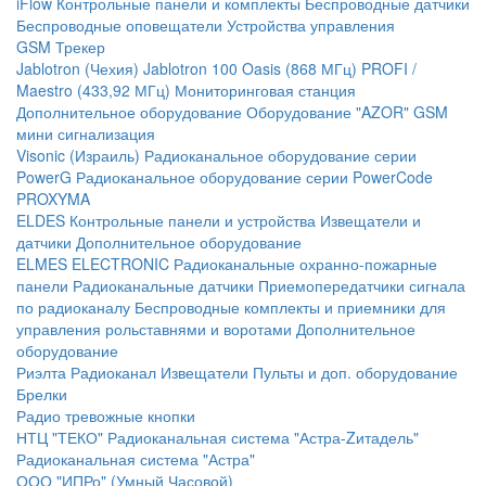
iFlow
Контрольные панели и комплекты
Беспроводные датчики
Беспроводные оповещатели
Устройства управления
GSM Трекер
Jablotron (Чехия)
Jablotron 100
Oasis (868 МГц)
PROFI /
Maestro (433,92 МГц)
Мониторинговая станция
Дополнительное оборудование
Оборудование "AZOR" GSM
мини сигнализация
Visonic (Израиль)
Радиоканальное оборудование серии
PowerG
Радиоканальное оборудование серии PowerCode
PROXYMA
ELDES
Контрольные панели и устройства
Извещатели и
датчики
Дополнительное оборудование
ELMES ELECTRONIC
Радиоканальные охранно-пожарные
панели
Радиоканальные датчики
Приемопередатчики сигнала
по радиоканалу
Беспроводные комплекты и приемники для
управления рольставнями и воротами
Дополнительное
оборудование
Риэлта Радиоканал
Извещатели
Пульты и доп. оборудование
Брелки
Радио тревожные кнопки
НТЦ "ТЕКО"
Радиоканальная система "Астра-Zитадель"
Радиоканальная система "Астра"
ООО "ИПРо" (Умный Часовой)