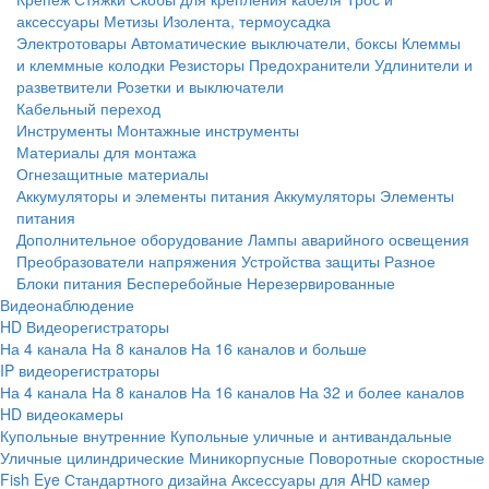
аксессуары
Метизы
Изолента, термоусадка
Электротовары
Автоматические выключатели, боксы
Клеммы
и клеммные колодки
Резисторы
Предохранители
Удлинители и
разветвители
Розетки и выключатели
Кабельный переход
Инструменты
Монтажные инструменты
Материалы для монтажа
Огнезащитные материалы
Аккумуляторы и элементы питания
Аккумуляторы
Элементы
питания
Дополнительное оборудование
Лампы аварийного освещения
Преобразователи напряжения
Устройства защиты
Разное
Блоки питания
Бесперебойные
Нерезервированные
Видеонаблюдение
HD Видеорегистраторы
На 4 канала
На 8 каналов
На 16 каналов и больше
IP видеорегистраторы
На 4 канала
На 8 каналов
На 16 каналов
На 32 и более каналов
HD видеокамеры
Купольные внутренние
Купольные уличные и антивандальные
Уличные цилиндрические
Миникорпусные
Поворотные скоростные
Fish Eye
Стандартного дизайна
Аксессуары для AHD камер