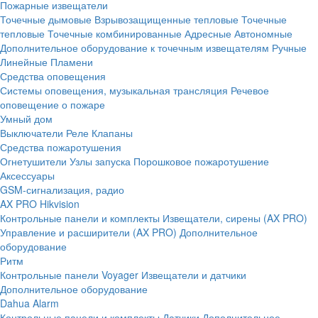
Пожарные извещатели
Точечные дымовые
Взрывозащищенные тепловые
Точечные
тепловые
Точечные комбинированные
Адресные
Автономные
Дополнительное оборудование к точечным извещателям
Ручные
Линейные
Пламени
Средства оповещения
Системы оповещения, музыкальная трансляция
Речевое
оповещение о пожаре
Умный дом
Выключатели
Реле
Клапаны
Средства пожаротушения
Огнетушители
Узлы запуска
Порошковое пожаротушение
Аксессуары
GSM-сигнализация, радио
AX PRO Hikvision
Контрольные панели и комплекты
Извещатели, сирены (AX PRO)
Управление и расширители (AX PRO)
Дополнительное
оборудование
Ритм
Контрольные панели
Voyager
Извещатели и датчики
Дополнительное оборудование
Dahua Alarm
Контрольные панели и комплекты
Датчики
Дополнительное