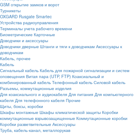
GSM открытие замков и ворот
Турникеты
OXGARD
Rusgate
Smartec
Устройства радиоуправления
Терминалы учета рабочего времени
Биометрические
Карточные
Доводчики и аксессуары
Доводчики дверные
Штанги и тяги к доводчикам
Аксессуары к
доводчикам
Кабель, прочее
Кабель
Сигнальный кабель
Кабель для пожарной сигнализации и систем
оповещения
Витая пара (UTP, FTP)
Коаксиальный и
комбинированный кабель
Телефонный кабель
Силовой кабель
Разъемы, коммутационные изделия
Для коаксиального и аудиокабеля
Для питания
Для компьютерного
кабеля
Для телефонного кабеля
Прочие
Щиты, боксы, коробки
Шкафы монтажные
Шкафы климатической защиты
Коробки
коммутационные взрывозащищенные
Коммутационные коробки
Коробки разветвительные
Аксессуары
Труба, кабель-канал, металлорукав