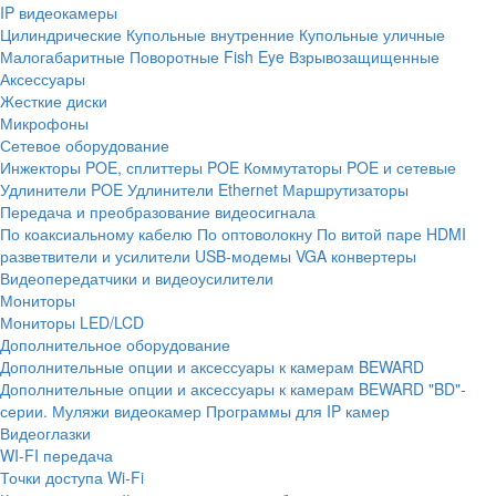
IP видеокамеры
Цилиндрические
Купольные внутренние
Купольные уличные
Малогабаритные
Поворотные
Fish Eye
Взрывозащищенные
Аксессуары
Жесткие диски
Микрофоны
Сетевое оборудование
Инжекторы POE, сплиттеры POE
Коммутаторы POE и сетевые
Удлинители POE
Удлинители Ethernet
Маршрутизаторы
Передача и преобразование видеосигнала
По коаксиальному кабелю
По оптоволокну
По витой паре
HDMI
разветвители и усилители
USB-модемы
VGA конвертеры
Видеопередатчики и видеоусилители
Мониторы
Мониторы LED/LCD
Дополнительное оборудование
Дополнительные опции и аксессуары к камерам BEWARD
Дополнительные опции и аксессуары к камерам BEWARD "BD"-
серии.
Муляжи видеокамер
Программы для IP камер
Видеоглазки
WI-FI передача
Точки доступа Wi-Fi