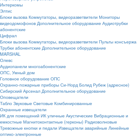
Интеркомы
Элтис
Блоки вызова
Коммутаторы, видеоразветвители
Мониторы
видеодомофонов
Дополнительное оборудование
Аудиотрубки
абонентские
Цифрал
Блоки вызова
Коммутаторы, видеоразветвители
Пульты консъержа
Трубки абонентские
Дополнительное оборудование
MARSHAL
Олевс
Аудиопанели многоабонентские
ОПС, Умный дом
Головное оборудование ОПС
Охранно-пожарные приборы
Си-Норд
Болид
Рубеж (адресное)
Сибирский Арсенал
Дополнительное оборудование
Оповещатели
Табло
Звуковые
Световые
Комбинированные
Охранные извещатели
ИК для помещений
ИК уличные
Акустические
Вибрационные и
емкостные
Магнитоконтактные (герконы)
Радиоволновые
Тревожные кнопки и педали
Извещатели аварийные
Линейные
оптико-электронные