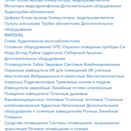
Мониторы видеодомофонов
Дополнительное оборудование
Аудиотрубки абонентские
Цифрал
Блоки вызова
Коммутаторы, видеоразветвители
Пульты консъержа
Трубки абонентские
Дополнительное
оборудование
MARSHAL
Олевс
Аудиопанели многоабонентские
Головное оборудование ОПС
Охранно-пожарные приборы
Си-
Норд
Болид
Рубеж (адресное)
Сибирский Арсенал
Дополнительное оборудование
Оповещатели
Табло
Звуковые
Световые
Комбинированные
Охранные извещатели
ИК для помещений
ИК уличные
Акустические
Вибрационные и емкостные
Магнитоконтактные
(герконы)
Радиоволновые
Тревожные кнопки и педали
Извещатели аварийные
Линейные оптико-электронные
Пожарные извещатели
Точечные дымовые
Взрывозащищенные тепловые
Точечные тепловые
Точечные
комбинированные
Адресные
Автономные
Дополнительное
оборудование к точечным извещателям
Ручные
Линейные
Пламени
Средства оповещения
Системы оповещения, музыкальная
трансляция
Речевое оповещение о пожаре