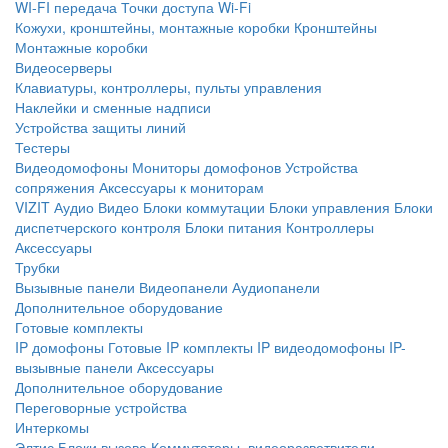
WI-FI передача
Точки доступа Wi-Fi
Кожухи, кронштейны, монтажные коробки
Кронштейны
Монтажные коробки
Видеосерверы
Клавиатуры, контроллеры, пульты управления
Наклейки и сменные надписи
Устройства защиты линий
Тестеры
Видеодомофоны
Мониторы домофонов
Устройства
сопряжения
Аксессуары к мониторам
VIZIT
Аудио
Видео
Блоки коммутации
Блоки управления
Блоки
диспетчерского контроля
Блоки питания
Контроллеры
Аксессуары
Трубки
Вызывные панели
Видеопанели
Аудиопанели
Дополнительное оборудование
Готовые комплекты
IP домофоны
Готовые IP комплекты
IP видеодомофоны
IP-
вызывные панели
Аксессуары
Дополнительное оборудование
Переговорные устройства
Интеркомы
Элтис
Блоки вызова
Коммутаторы, видеоразветвители