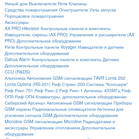
Умный дом
Выключатели
Реле
Клапаны
Средства пожаротушения
Огнетушители
Узлы запуска
Порошковое пожаротушение
Аксессуары
AX PRO Hikvision
Контрольные панели и комплекты
Извещатели, сирены (AX PRO)
Управление и расширители (AX
PRO)
Дополнительное оборудование
Ритм
Контрольные панели
Voyager
Извещатели и датчики
Дополнительное оборудование
Dahua Alarm
Контрольные панели и комплекты
Датчики
Дополнительное оборудование
CCU (R&DS)
Альтоника
Автономная GSM-сигнализация TAVR
Lonta 202
Lonta Optima (RS-201)
Риф Стринг-200
Система "Консьерж"
Риф Ринг-701
Риф Ринг-2
Риф Ринг-1
Антенны, 433МГц
Риф-
ОП5
Риф-ОП4
Клавиатуры, дополнительное оборудование.
Сибирский Арсенал
Автономные GSM сигнализации
Приборы
GSM охраны
Радиоканальные оповещатели
Антенны для
усиления сигнала GSM
Дополнительное оборудование
Microline
GSM cигнализации Microline
Радиодатчики и
аксессуары
Управление отоплением
Дополнительное
оборудование