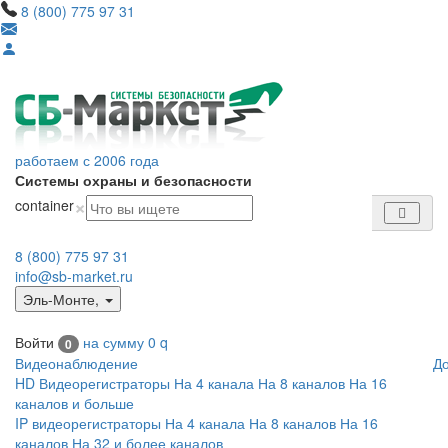
8 (800) 775 97 31
работаем с 2006 года
Системы охраны и безопасности
×
container
8 (800) 775 97 31
info@sb-market.ru
Эль-Монте
,
Войти
на сумму
0
q
0
Видеонаблюдение
Д
HD Видеорегистраторы
На 4 канала
На 8 каналов
На 16
каналов и больше
IP видеорегистраторы
На 4 канала
На 8 каналов
На 16
каналов
На 32 и более каналов