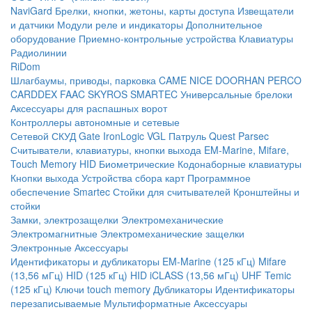
NaviGard
Брелки, кнопки, жетоны, карты доступа
Извещатели
и датчики
Модули реле и индикаторы
Дополнительное
оборудование
Приемно-контрольные устройства
Клавиатуры
Радиолинии
RiDom
Шлагбаумы, приводы, парковка
CAME
NICE
DOORHAN
PERCO
CARDDEX
FAAC
SKYROS
SMARTEC
Универсальные брелоки
Аксессуары для распашных ворот
Контроллеры автономные и сетевые
Сетевой СКУД
Gate
IronLogic
VGL Патруль
Quest
Parsec
Считыватели, клавиатуры, кнопки выхода
EM-Marine, Mifare,
Touch Memory
HID
Биометрические
Кодонаборные клавиатуры
Кнопки выхода
Устройства сбора карт
Программное
обеспечение Smartec
Стойки для считывателей
Кронштейны и
стойки
Замки, электрозащелки
Электромеханические
Электромагнитные
Электромеханические защелки
Электронные
Аксессуары
Идентификаторы и дубликаторы
EM-Marine (125 кГц)
Mifare
(13,56 мГц)
HID (125 кГц)
HID iCLASS (13,56 мГц)
UHF
Temic
(125 кГц)
Ключи touch memory
Дубликаторы
Идентификаторы
перезаписываемые
Мультиформатные
Аксессуары