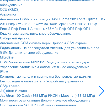
оборудование
CCU (R&DS)
Альтоника
Автономная GSM-сигнализация TAVR
Lonta 202
Lonta Optima (RS-
201)
Риф Стринг-200
Система "Консьерж"
Риф Ринг-701
Риф
Ринг-2
Риф Ринг-1
Антенны, 433МГц
Риф-ОП5
Риф-ОП4
Клавиатуры, дополнительное оборудование.
Сибирский Арсенал
Автономные GSM сигнализации
Приборы GSM охраны
Радиоканальные оповещатели
Антенны для усиления сигнала
GSM
Дополнительное оборудование
Microline
GSM cигнализации Microline
Радиодатчики и аксессуары
Управление отоплением
Дополнительное оборудование
iFlow
Контрольные панели и комплекты
Беспроводные датчики
Беспроводные оповещатели
Устройства управления
GSM Трекер
Jablotron (Чехия)
Jablotron 100
Oasis (868 МГц)
PROFI / Maestro (433,92 МГц)
Мониторинговая станция
Дополнительное оборудование
Оборудование "AZOR" GSM мини сигнализация