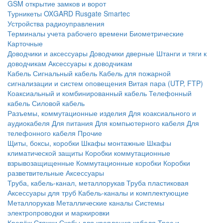
GSM открытие замков и ворот
Турникеты
OXGARD
Rusgate
Smartec
Устройства радиоуправления
Терминалы учета рабочего времени
Биометрические
Карточные
Доводчики и аксессуары
Доводчики дверные
Штанги и тяги к
доводчикам
Аксессуары к доводчикам
Кабель
Сигнальный кабель
Кабель для пожарной
сигнализации и систем оповещения
Витая пара (UTP, FTP)
Коаксиальный и комбинированный кабель
Телефонный
кабель
Силовой кабель
Разъемы, коммутационные изделия
Для коаксиального и
аудиокабеля
Для питания
Для компьютерного кабеля
Для
телефонного кабеля
Прочие
Щиты, боксы, коробки
Шкафы монтажные
Шкафы
климатической защиты
Коробки коммутационные
взрывозащищенные
Коммутационные коробки
Коробки
разветвительные
Аксессуары
Труба, кабель-канал, металлорукав
Труба пластиковая
Аксессуары для труб
Кабель-каналы и комплектующие
Металлорукав
Металлические каналы
Системы
электропроводки и маркировки
Крепёж
Стяжки
Скобы для крепления кабеля
Трос и