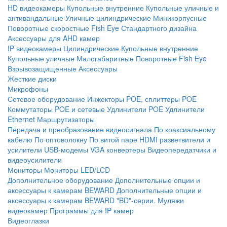
HD видеокамеры
Купольные внутренние
Купольные уличные и
антивандальные
Уличные цилиндрические
Миникорпусные
Поворотные скоростные
Fish Eye
Стандартного дизайна
Аксессуары для AHD камер
IP видеокамеры
Цилиндрические
Купольные внутренние
Купольные уличные
Малогабаритные
Поворотные
Fish Eye
Взрывозащищенные
Аксессуары
Жесткие диски
Микрофоны
Сетевое оборудование
Инжекторы POE, сплиттеры POE
Коммутаторы POE и сетевые
Удлинители POE
Удлинители
Ethernet
Маршрутизаторы
Передача и преобразование видеосигнала
По коаксиальному
кабелю
По оптоволокну
По витой паре
HDMI разветвители и
усилители
USB-модемы
VGA конвертеры
Видеопередатчики и
видеоусилители
Мониторы
Мониторы LED/LCD
Дополнительное оборудование
Дополнительные опции и
аксессуары к камерам BEWARD
Дополнительные опции и
аксессуары к камерам BEWARD "BD"-серии.
Муляжи
видеокамер
Программы для IP камер
Видеоглазки