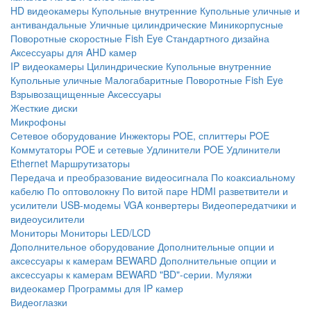
HD видеокамеры
Купольные внутренние
Купольные уличные и
антивандальные
Уличные цилиндрические
Миникорпусные
Поворотные скоростные
Fish Eye
Стандартного дизайна
Аксессуары для AHD камер
IP видеокамеры
Цилиндрические
Купольные внутренние
Купольные уличные
Малогабаритные
Поворотные
Fish Eye
Взрывозащищенные
Аксессуары
Жесткие диски
Микрофоны
Сетевое оборудование
Инжекторы POE, сплиттеры POE
Коммутаторы POE и сетевые
Удлинители POE
Удлинители
Ethernet
Маршрутизаторы
Передача и преобразование видеосигнала
По коаксиальному
кабелю
По оптоволокну
По витой паре
HDMI разветвители и
усилители
USB-модемы
VGA конвертеры
Видеопередатчики и
видеоусилители
Мониторы
Мониторы LED/LCD
Дополнительное оборудование
Дополнительные опции и
аксессуары к камерам BEWARD
Дополнительные опции и
аксессуары к камерам BEWARD "BD"-серии.
Муляжи
видеокамер
Программы для IP камер
Видеоглазки