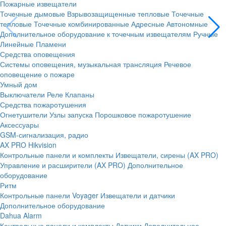
Пожарные извещатели
Точечные дымовые
Взрывозащищенные тепловые
Точечные
тепловые
Точечные комбинированные
Адресные
Автономные
Дополнительное оборудование к точечным извещателям
Ручные
Линейные
Пламени
Средства оповещения
Системы оповещения, музыкальная трансляция
Речевое
оповещение о пожаре
Умный дом
Выключатели
Реле
Клапаны
Средства пожаротушения
Огнетушители
Узлы запуска
Порошковое пожаротушение
Аксессуары
GSM-сигнализация, радио
AX PRO Hikvision
Контрольные панели и комплекты
Извещатели, сирены (AX PRO)
Управление и расширители (AX PRO)
Дополнительное
оборудование
Ритм
Контрольные панели
Voyager
Извещатели и датчики
Дополнительное оборудование
Dahua Alarm
Контрольные панели и комплекты
Датчики
Дополнительное