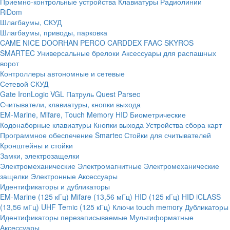
Приемно-контрольные устройства
Клавиатуры
Радиолинии
RiDom
Шлагбаумы, СКУД
Шлагбаумы, приводы, парковка
CAME
NICE
DOORHAN
PERCO
CARDDEX
FAAC
SKYROS
SMARTEC
Универсальные брелоки
Аксессуары для распашных
ворот
Контроллеры автономные и сетевые
Сетевой СКУД
Gate
IronLogic
VGL Патруль
Quest
Parsec
Считыватели, клавиатуры, кнопки выхода
EM-Marine, Mifare, Touch Memory
HID
Биометрические
Кодонаборные клавиатуры
Кнопки выхода
Устройства сбора карт
Программное обеспечение Smartec
Стойки для считывателей
Кронштейны и стойки
Замки, электрозащелки
Электромеханические
Электромагнитные
Электромеханические
защелки
Электронные
Аксессуары
Идентификаторы и дубликаторы
EM-Marine (125 кГц)
Mifare (13,56 мГц)
HID (125 кГц)
HID iCLASS
(13,56 мГц)
UHF
Temic (125 кГц)
Ключи touch memory
Дубликаторы
Идентификаторы перезаписываемые
Мультиформатные
Аксессуары