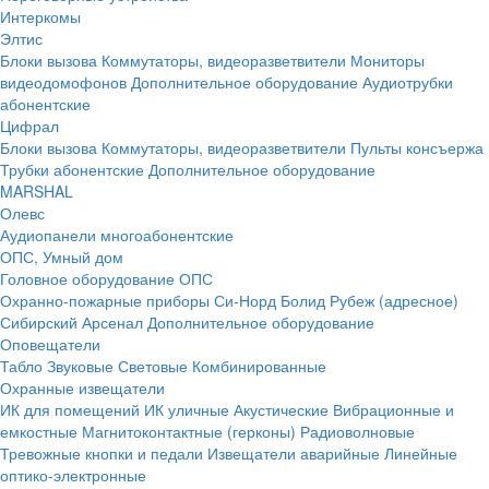
Интеркомы
Элтис
Блоки вызова
Коммутаторы, видеоразветвители
Мониторы
видеодомофонов
Дополнительное оборудование
Аудиотрубки
абонентские
Цифрал
Блоки вызова
Коммутаторы, видеоразветвители
Пульты консъержа
Трубки абонентские
Дополнительное оборудование
MARSHAL
Олевс
Аудиопанели многоабонентские
ОПС, Умный дом
Головное оборудование ОПС
Охранно-пожарные приборы
Си-Норд
Болид
Рубеж (адресное)
Сибирский Арсенал
Дополнительное оборудование
Оповещатели
Табло
Звуковые
Световые
Комбинированные
Охранные извещатели
ИК для помещений
ИК уличные
Акустические
Вибрационные и
емкостные
Магнитоконтактные (герконы)
Радиоволновые
Тревожные кнопки и педали
Извещатели аварийные
Линейные
оптико-электронные