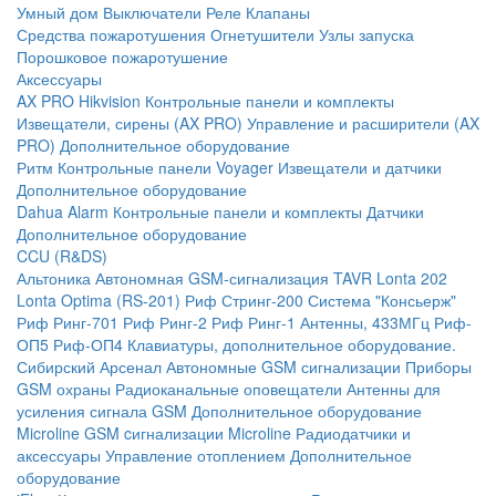
Умный дом
Выключатели
Реле
Клапаны
Средства пожаротушения
Огнетушители
Узлы запуска
Порошковое пожаротушение
Аксессуары
AX PRO Hikvision
Контрольные панели и комплекты
Извещатели, сирены (AX PRO)
Управление и расширители (AX
PRO)
Дополнительное оборудование
Ритм
Контрольные панели
Voyager
Извещатели и датчики
Дополнительное оборудование
Dahua Alarm
Контрольные панели и комплекты
Датчики
Дополнительное оборудование
CCU (R&DS)
Альтоника
Автономная GSM-сигнализация TAVR
Lonta 202
Lonta Optima (RS-201)
Риф Стринг-200
Система "Консьерж"
Риф Ринг-701
Риф Ринг-2
Риф Ринг-1
Антенны, 433МГц
Риф-
ОП5
Риф-ОП4
Клавиатуры, дополнительное оборудование.
Сибирский Арсенал
Автономные GSM сигнализации
Приборы
GSM охраны
Радиоканальные оповещатели
Антенны для
усиления сигнала GSM
Дополнительное оборудование
Microline
GSM cигнализации Microline
Радиодатчики и
аксессуары
Управление отоплением
Дополнительное
оборудование