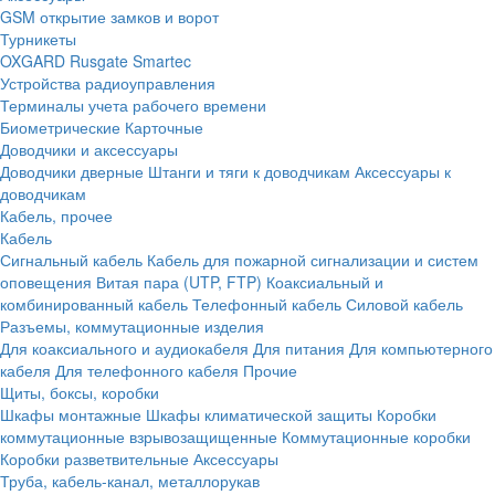
GSM открытие замков и ворот
Турникеты
OXGARD
Rusgate
Smartec
Устройства радиоуправления
Терминалы учета рабочего времени
Биометрические
Карточные
Доводчики и аксессуары
Доводчики дверные
Штанги и тяги к доводчикам
Аксессуары к
доводчикам
Кабель, прочее
Кабель
Сигнальный кабель
Кабель для пожарной сигнализации и систем
оповещения
Витая пара (UTP, FTP)
Коаксиальный и
комбинированный кабель
Телефонный кабель
Силовой кабель
Разъемы, коммутационные изделия
Для коаксиального и аудиокабеля
Для питания
Для компьютерного
кабеля
Для телефонного кабеля
Прочие
Щиты, боксы, коробки
Шкафы монтажные
Шкафы климатической защиты
Коробки
коммутационные взрывозащищенные
Коммутационные коробки
Коробки разветвительные
Аксессуары
Труба, кабель-канал, металлорукав