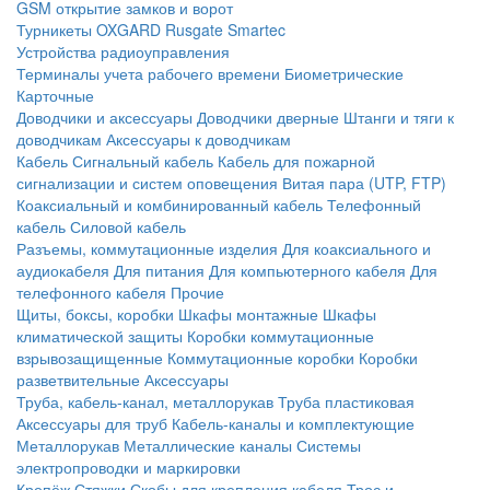
GSM открытие замков и ворот
Турникеты
OXGARD
Rusgate
Smartec
Устройства радиоуправления
Терминалы учета рабочего времени
Биометрические
Карточные
Доводчики и аксессуары
Доводчики дверные
Штанги и тяги к
доводчикам
Аксессуары к доводчикам
Кабель
Сигнальный кабель
Кабель для пожарной
сигнализации и систем оповещения
Витая пара (UTP, FTP)
Коаксиальный и комбинированный кабель
Телефонный
кабель
Силовой кабель
Разъемы, коммутационные изделия
Для коаксиального и
аудиокабеля
Для питания
Для компьютерного кабеля
Для
телефонного кабеля
Прочие
Щиты, боксы, коробки
Шкафы монтажные
Шкафы
климатической защиты
Коробки коммутационные
взрывозащищенные
Коммутационные коробки
Коробки
разветвительные
Аксессуары
Труба, кабель-канал, металлорукав
Труба пластиковая
Аксессуары для труб
Кабель-каналы и комплектующие
Металлорукав
Металлические каналы
Системы
электропроводки и маркировки
Крепёж
Стяжки
Скобы для крепления кабеля
Трос и