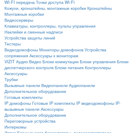
WI-FI передача
Точки доступа Wi-Fi
Кожухи, кронштейны, монтажные коробки
Кронштейны
Монтажные коробки
Видеосерверы
Клавиатуры, контроллеры, пульты управления
Наклейки и сменные надписи
Устройства защиты линий
Тестеры
Видеодомофоны
Мониторы домофонов
Устройства
сопряжения
Аксессуары к мониторам
VIZIT
Аудио
Видео
Блоки коммутации
Блоки управления
Блоки
диспетчерского контроля
Блоки питания
Контроллеры
Аксессуары
Трубки
Вызывные панели
Видеопанели
Аудиопанели
Дополнительное оборудование
Готовые комплекты
IP домофоны
Готовые IP комплекты
IP видеодомофоны
IP-
вызывные панели
Аксессуары
Дополнительное оборудование
Переговорные устройства
Интеркомы
Элтис
Блоки вызова
Коммутаторы, видеоразветвители