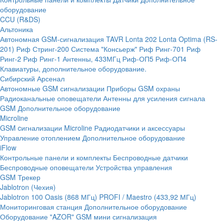
оборудование
CCU (R&DS)
Альтоника
Автономная GSM-сигнализация TAVR
Lonta 202
Lonta Optima (RS-
201)
Риф Стринг-200
Система "Консьерж"
Риф Ринг-701
Риф
Ринг-2
Риф Ринг-1
Антенны, 433МГц
Риф-ОП5
Риф-ОП4
Клавиатуры, дополнительное оборудование.
Сибирский Арсенал
Автономные GSM сигнализации
Приборы GSM охраны
Радиоканальные оповещатели
Антенны для усиления сигнала
GSM
Дополнительное оборудование
Microline
GSM cигнализации Microline
Радиодатчики и аксессуары
Управление отоплением
Дополнительное оборудование
iFlow
Контрольные панели и комплекты
Беспроводные датчики
Беспроводные оповещатели
Устройства управления
GSM Трекер
Jablotron (Чехия)
Jablotron 100
Oasis (868 МГц)
PROFI / Maestro (433,92 МГц)
Мониторинговая станция
Дополнительное оборудование
Оборудование "AZOR" GSM мини сигнализация