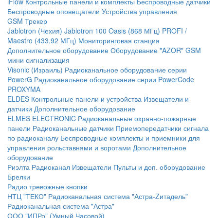
iFlow
Контрольные панели и комплекты
Беспроводные датчики
Беспроводные оповещатели
Устройства управления
GSM Трекер
Jablotron (Чехия)
Jablotron 100
Oasis (868 МГц)
PROFI /
Maestro (433,92 МГц)
Мониторинговая станция
Дополнительное оборудование
Оборудование "AZOR" GSM
мини сигнализация
Visonic (Израиль)
Радиоканальное оборудование серии
PowerG
Радиоканальное оборудование серии PowerCode
PROXYMA
ELDES
Контрольные панели и устройства
Извещатели и
датчики
Дополнительное оборудование
ELMES ELECTRONIC
Радиоканальные охранно-пожарные
панели
Радиоканальные датчики
Приемопередатчики сигнала
по радиоканалу
Беспроводные комплекты и приемники для
управления рольставнями и воротами
Дополнительное
оборудование
Риэлта Радиоканал
Извещатели
Пульты и доп. оборудование
Брелки
Радио тревожные кнопки
НТЦ "ТЕКО"
Радиоканальная система "Астра-Zитадель"
Радиоканальная система "Астра"
ООО "ИПРо" (Умный Часовой)