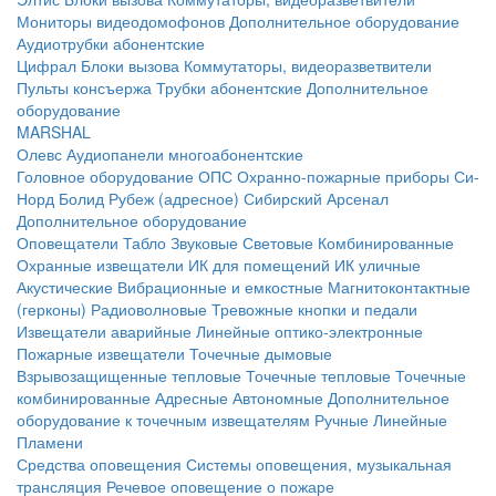
Мониторы видеодомофонов
Дополнительное оборудование
Аудиотрубки абонентские
Цифрал
Блоки вызова
Коммутаторы, видеоразветвители
Пульты консъержа
Трубки абонентские
Дополнительное
оборудование
MARSHAL
Олевс
Аудиопанели многоабонентские
Головное оборудование ОПС
Охранно-пожарные приборы
Си-
Норд
Болид
Рубеж (адресное)
Сибирский Арсенал
Дополнительное оборудование
Оповещатели
Табло
Звуковые
Световые
Комбинированные
Охранные извещатели
ИК для помещений
ИК уличные
Акустические
Вибрационные и емкостные
Магнитоконтактные
(герконы)
Радиоволновые
Тревожные кнопки и педали
Извещатели аварийные
Линейные оптико-электронные
Пожарные извещатели
Точечные дымовые
Взрывозащищенные тепловые
Точечные тепловые
Точечные
комбинированные
Адресные
Автономные
Дополнительное
оборудование к точечным извещателям
Ручные
Линейные
Пламени
Средства оповещения
Системы оповещения, музыкальная
трансляция
Речевое оповещение о пожаре