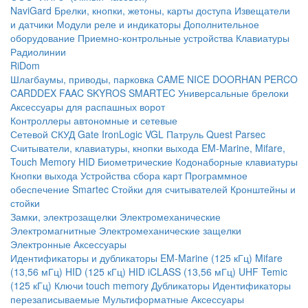
NaviGard
Брелки, кнопки, жетоны, карты доступа
Извещатели
и датчики
Модули реле и индикаторы
Дополнительное
оборудование
Приемно-контрольные устройства
Клавиатуры
Радиолинии
RiDom
Шлагбаумы, приводы, парковка
CAME
NICE
DOORHAN
PERCO
CARDDEX
FAAC
SKYROS
SMARTEC
Универсальные брелоки
Аксессуары для распашных ворот
Контроллеры автономные и сетевые
Сетевой СКУД
Gate
IronLogic
VGL Патруль
Quest
Parsec
Считыватели, клавиатуры, кнопки выхода
EM-Marine, Mifare,
Touch Memory
HID
Биометрические
Кодонаборные клавиатуры
Кнопки выхода
Устройства сбора карт
Программное
обеспечение Smartec
Стойки для считывателей
Кронштейны и
стойки
Замки, электрозащелки
Электромеханические
Электромагнитные
Электромеханические защелки
Электронные
Аксессуары
Идентификаторы и дубликаторы
EM-Marine (125 кГц)
Mifare
(13,56 мГц)
HID (125 кГц)
HID iCLASS (13,56 мГц)
UHF
Temic
(125 кГц)
Ключи touch memory
Дубликаторы
Идентификаторы
перезаписываемые
Мультиформатные
Аксессуары