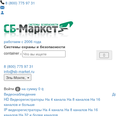
8 (800) 775 97 31
работаем с 2006 года
Системы охраны и безопасности
×
container
8 (800) 775 97 31
info@sb-market.ru
Эль-Монте
,
Войти
на сумму
0
q
0
Видеонаблюдение
Д
HD Видеорегистраторы
На 4 канала
На 8 каналов
На 16
каналов и больше
IP видеорегистраторы
На 4 канала
На 8 каналов
На 16
каналов
На 32 и более каналов