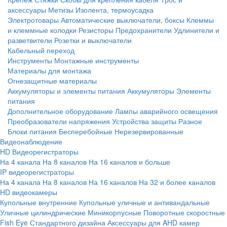
аксессуары
Метизы
Изолента, термоусадка
Электротовары
Автоматические выключатели, боксы
Клеммы
и клеммные колодки
Резисторы
Предохранители
Удлинители и
разветвители
Розетки и выключатели
Кабельный переход
Инструменты
Монтажные инструменты
Материалы для монтажа
Огнезащитные материалы
Аккумуляторы и элементы питания
Аккумуляторы
Элементы
питания
Дополнительное оборудование
Лампы аварийного освещения
Преобразователи напряжения
Устройства защиты
Разное
Блоки питания
Бесперебойные
Нерезервированные
Видеонаблюдение
HD Видеорегистраторы
На 4 канала
На 8 каналов
На 16 каналов и больше
IP видеорегистраторы
На 4 канала
На 8 каналов
На 16 каналов
На 32 и более каналов
HD видеокамеры
Купольные внутренние
Купольные уличные и антивандальные
Уличные цилиндрические
Миникорпусные
Поворотные скоростные
Fish Eye
Стандартного дизайна
Аксессуары для AHD камер