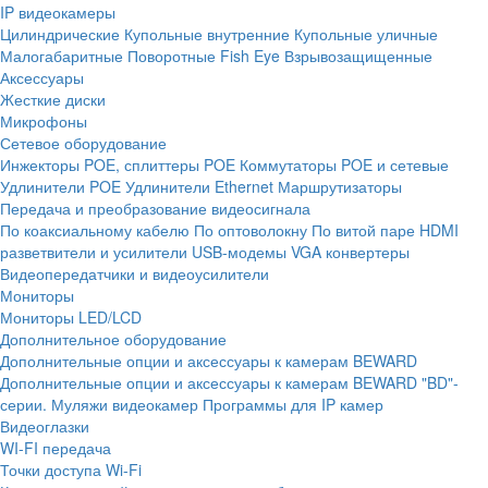
IP видеокамеры
Цилиндрические
Купольные внутренние
Купольные уличные
Малогабаритные
Поворотные
Fish Eye
Взрывозащищенные
Аксессуары
Жесткие диски
Микрофоны
Сетевое оборудование
Инжекторы POE, сплиттеры POE
Коммутаторы POE и сетевые
Удлинители POE
Удлинители Ethernet
Маршрутизаторы
Передача и преобразование видеосигнала
По коаксиальному кабелю
По оптоволокну
По витой паре
HDMI
разветвители и усилители
USB-модемы
VGA конвертеры
Видеопередатчики и видеоусилители
Мониторы
Мониторы LED/LCD
Дополнительное оборудование
Дополнительные опции и аксессуары к камерам BEWARD
Дополнительные опции и аксессуары к камерам BEWARD "BD"-
серии.
Муляжи видеокамер
Программы для IP камер
Видеоглазки
WI-FI передача
Точки доступа Wi-Fi